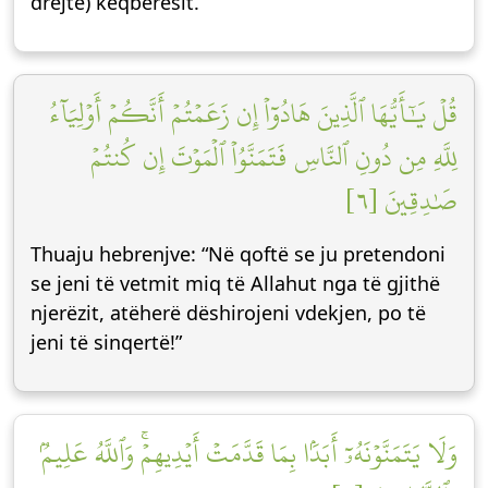
drejtë) keqbërësit.
قُلۡ يَٰٓأَيُّهَا ٱلَّذِينَ هَادُوٓاْ إِن زَعَمۡتُمۡ أَنَّكُمۡ أَوۡلِيَآءُ
لِلَّهِ مِن دُونِ ٱلنَّاسِ فَتَمَنَّوُاْ ٱلۡمَوۡتَ إِن كُنتُمۡ
صَٰدِقِينَ [٦]
Thuaju hebrenjve: “Në qoftë se ju pretendoni
se jeni të vetmit miq të Allahut nga të gjithë
njerëzit, atëherë dëshirojeni vdekjen, po të
jeni të sinqertë!”
وَلَا يَتَمَنَّوۡنَهُۥٓ أَبَدَۢا بِمَا قَدَّمَتۡ أَيۡدِيهِمۡۚ وَٱللَّهُ عَلِيمُۢ