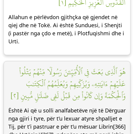
ٱلۡقُدُّوسِ ٱلۡعَزِيزِ ٱلۡحَكِيمِ [١]
Allahun e përlëvdon gjithçka që gjendet në
qiej dhe në Tokë. Ai është Sunduesi, i Shenjti
(i pastër nga çdo e metë), i Plotfuqishmi dhe i
Urti.
هُوَ ٱلَّذِي بَعَثَ فِي ٱلۡأُمِّيِّـۧنَ رَسُولٗا مِّنۡهُمۡ يَتۡلُواْ
عَلَيۡهِمۡ ءَايَٰتِهِۦ وَيُزَكِّيهِمۡ وَيُعَلِّمُهُمُ ٱلۡكِتَٰبَ
وَٱلۡحِكۡمَةَ وَإِن كَانُواْ مِن قَبۡلُ لَفِي ضَلَٰلٖ مُّبِينٖ [٢]
Është Ai që u solli analfabetëve një të Dërguar
nga gjiri i tyre, për t’u lexuar atyre shpalljet e
Tij, për t’i pastruar e për t’u mësuar Librin[366]