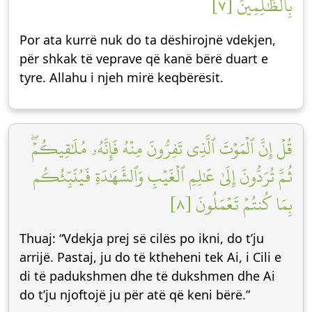
بِٱلظَّٰلِمِينَ [٧]
Por ata kurrë nuk do ta dëshirojnë vdekjen,
për shkak të veprave që kanë bërë duart e
tyre. Allahu i njeh mirë keqbërësit.
قُلۡ إِنَّ ٱلۡمَوۡتَ ٱلَّذِي تَفِرُّونَ مِنۡهُ فَإِنَّهُۥ مُلَٰقِيكُمۡۖ
ثُمَّ تُرَدُّونَ إِلَىٰ عَٰلِمِ ٱلۡغَيۡبِ وَٱلشَّهَٰدَةِ فَيُنَبِّئُكُم
بِمَا كُنتُمۡ تَعۡمَلُونَ [٨]
Thuaj: “Vdekja prej së cilës po ikni, do t’ju
arrijë. Pastaj, ju do të ktheheni tek Ai, i Cili e
di të padukshmen dhe të dukshmen dhe Ai
do t’ju njoftojë ju për atë që keni bërë.”