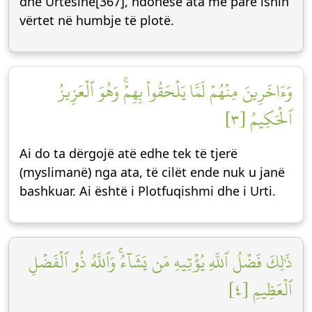
dhe Urtësinë[367], ndonëse ata më parë ishin
vërtet në humbje të plotë.
وَءَاخَرِينَ مِنۡهُمۡ لَمَّا يَلۡحَقُواْ بِهِمۡۚ وَهُوَ ٱلۡعَزِيزُ
ٱلۡحَكِيمُ [٣]
Ai do ta dërgojë atë edhe tek të tjerë
(myslimanë) nga ata, të cilët ende nuk u janë
bashkuar. Ai është i Plotfuqishmi dhe i Urti.
ذَٰلِكَ فَضۡلُ ٱللَّهِ يُؤۡتِيهِ مَن يَشَآءُۚ وَٱللَّهُ ذُو ٱلۡفَضۡلِ
ٱلۡعَظِيمِ [٤]