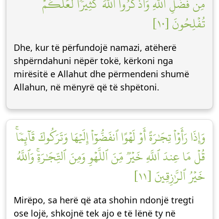
مِن فَضۡلِ ٱللَّهِ وَٱذۡكُرُواْ ٱللَّهَ كَثِيرٗا لَّعَلَّكُمۡ
تُفۡلِحُونَ [١٠]
Dhe, kur të përfundojë namazi, atëherë
shpërndahuni nëpër tokë, kërkoni nga
mirësitë e Allahut dhe përmendeni shumë
Allahun, në mënyrë që të shpëtoni.
وَإِذَا رَأَوۡاْ تِجَٰرَةً أَوۡ لَهۡوًا ٱنفَضُّوٓاْ إِلَيۡهَا وَتَرَكُوكَ قَآئِمٗاۚ
قُلۡ مَا عِندَ ٱللَّهِ خَيۡرٞ مِّنَ ٱللَّهۡوِ وَمِنَ ٱلتِّجَٰرَةِۚ وَٱللَّهُ
خَيۡرُ ٱلرَّٰزِقِينَ [١١]
Mirëpo, sa herë që ata shohin ndonjë tregti
ose lojë, shkojnë tek ajo e të lënë ty në