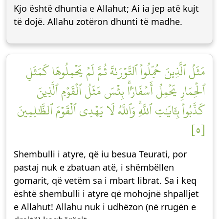
Kjo është dhuntia e Allahut; Ai ia jep atë kujt
të dojë. Allahu zotëron dhunti të madhe.
مَثَلُ ٱلَّذِينَ حُمِّلُواْ ٱلتَّوۡرَىٰةَ ثُمَّ لَمۡ يَحۡمِلُوهَا كَمَثَلِ
ٱلۡحِمَارِ يَحۡمِلُ أَسۡفَارَۢاۚ بِئۡسَ مَثَلُ ٱلۡقَوۡمِ ٱلَّذِينَ
كَذَّبُواْ بِـَٔايَٰتِ ٱللَّهِۚ وَٱللَّهُ لَا يَهۡدِي ٱلۡقَوۡمَ ٱلظَّٰلِمِينَ
[٥]
Shembulli i atyre, që iu besua Teurati, por
pastaj nuk e zbatuan atë, i shëmbëllen
gomarit, që vetëm sa i mbart librat. Sa i keq
është shembulli i atyre që mohojnë shpalljet
e Allahut! Allahu nuk i udhëzon (në rrugën e