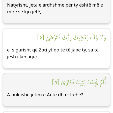
Natyrisht, jeta e ardhshme për ty është më e
mirë se kjo jetë,
وَلَسَوۡفَ يُعۡطِيكَ رَبُّكَ فَتَرۡضَىٰٓ [٥]
e, sigurisht që Zoti yt do të të japë ty, sa të
jesh i kënaqur.
أَلَمۡ يَجِدۡكَ يَتِيمٗا فَـَٔاوَىٰ [٦]
A nuk ishe jetim e Ai të dha strehë?