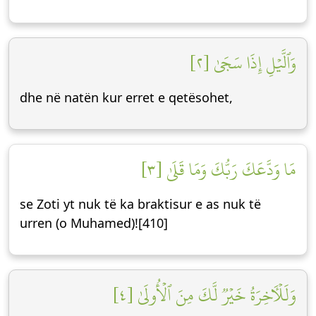
وَٱلَّيۡلِ إِذَا سَجَىٰ [٢]
dhe në natën kur erret e qetësohet,
مَا وَدَّعَكَ رَبُّكَ وَمَا قَلَىٰ [٣]
se Zoti yt nuk të ka braktisur e as nuk të
urren (o Muhamed)![410]
وَلَلۡأٓخِرَةُ خَيۡرٞ لَّكَ مِنَ ٱلۡأُولَىٰ [٤]