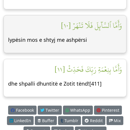
وَأَمَّا ٱلسَّآئِلَ فَلَا تَنۡهَرۡ [١٠]
lypësin mos e shtyj me ashpërsi
وَأَمَّا بِنِعۡمَةِ رَبِّكَ فَحَدِّثۡ [١١]
dhe shpalli dhuntitë e Zotit tënd![411]
Facebook
Twitter
WhatsApp
Pinterest
LinkedIn
Buffer
Tumblr
Reddit
Mix