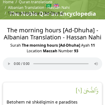
Home
Quran translations
Albanian Translation - Hassan Nahi
The Noble Qur'an Encyclopedia
The morning hours [Ad-Dhuha]
The morning hours [Ad-Dhuha] -
Albanian Translation - Hassan Nahi
Surah
The morning hours [Ad-Dhuha]
Ayah
11
Location
Maccah
Number
93
وَٱلضُّحَىٰ [١]
Betohem në shkëlqimin e paradites