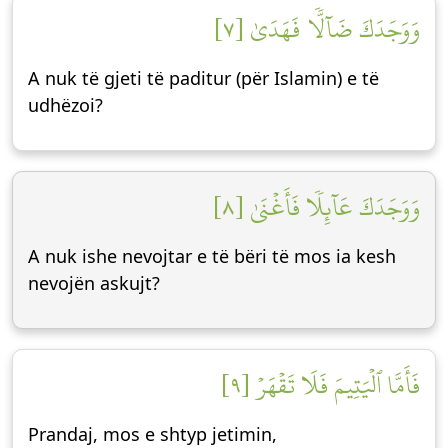
وَوَجَدَكَ ضَآلّٗا فَهَدَىٰ [٧]
A nuk të gjeti të paditur (për Islamin) e të
udhëzoi?
وَوَجَدَكَ عَآئِلٗا فَأَغۡنَىٰ [٨]
A nuk ishe nevojtar e të bëri të mos ia kesh
nevojën askujt?
فَأَمَّا ٱلۡيَتِيمَ فَلَا تَقۡهَرۡ [٩]
Prandaj, mos e shtyp jetimin,