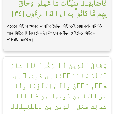
فَأَصَابَهُمۡ سَيِّـَٔاتُ مَا عَمِلُواْ وَحَاقَ
بِهِم مَّا كَانُواْ بِهِۦ يَسۡتَهۡزِءُونَ [٣٤]
এতেকে সিহঁতৰ ওপৰত আপতিত হৈছিল সিহঁতৰেই বেয়া কৰ্মৰ পৰিণতি
আৰু সিহঁতে যি বিষয়টোক লৈ উপহাস কৰিছিল সেইটোৱে সিহঁতক
পৰিবেষ্টন কৰিছিল।
وَقَالَ ٱلَّذِينَ أَشۡرَكُواْ لَوۡ شَآءَ
ٱللَّهُ مَا عَبَدۡنَا مِن دُونِهِۦ مِن
شَيۡءٖ نَّحۡنُ وَلَآ ءَابَآؤُنَا وَلَا
حَرَّمۡنَا مِن دُونِهِۦ مِن شَيۡءٖۚ
كَذَٰلِكَ فَعَلَ ٱلَّذِينَ مِن قَبۡلِهِمۡۚ