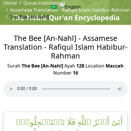
Home
Quran translations
Assamese Translation - Rafiqul Islam Habibur-Rahman
The Noble Qur'an Encyclopedia
The Bee [An-Nahl]
The Bee [An-Nahl] - Assamese
Translation - Rafiqul Islam Habibur-
Rahman
Surah
The Bee [An-Nahl]
Ayah
128
Location
Maccah
Number
16
أَتَىٰٓ أَمۡرُ ٱللَّهِ فَلَا تَسۡتَعۡجِلُوهُۚ