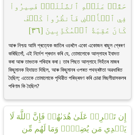
حَقَّتۡ عَلَيۡهِ ٱلضَّلَٰلَةُۚ فَسِيرُواْ
فِي ٱلۡأَرۡضِ فَٱنظُرُواْ كَيۡفَ
كَانَ عَٰقِبَةُ ٱلۡمُكَذِّبِينَ [٣٦]
আৰু নিশ্চয় আমি প্ৰত্যেক জাতিৰ ওচৰলৈ একো একোজন ৰাছুল প্ৰেৰণ
কৰিছিলোঁ, এই নিৰ্দেশ প্ৰদান কৰি যে, তোমালোকে আল্লাহৰ ইবাদত
কৰা আৰু তাগুতক পৰিহাৰ কৰা। তাৰ পিছত আল্লাহে সিহঁতৰ মাজৰ
কিছুমানক হিদায়ত দিছিল, আৰু কিছুমানৰ ওপৰত পথভ্ৰষ্টতা অৱধাৰিত
হৈছিল; এতেকে তোমালোকে পৃথিৱীত পৰিভ্ৰমণ কৰি চোৱা মিছলীয়াসকলৰ
পৰিণাম কি হৈছিল?
إِن تَحۡرِصۡ عَلَىٰ هُدَىٰهُمۡ فَإِنَّ ٱللَّهَ لَا
يَهۡدِي مَن يُضِلُّۖ وَمَا لَهُم مِّن