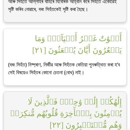
আৰু সিহঁতে আল্লাহৰ বাহিৰে যিবোৰক আহ্বান কৰে সিহঁতে একোৱেই
সৃষ্টি কৰিব নোৱাৰে, বৰং সিহঁতকেই সৃষ্টি কৰা হৈছে।
أَمۡوَٰتٌ غَيۡرُ أَحۡيَآءٖۖ وَمَا
يَشۡعُرُونَ أَيَّانَ يُبۡعَثُونَ [٢١]
(বৰং সিহঁত) নিষ্প্ৰাণ, নিৰ্জীৱ আৰু সিহঁতক কেতিয়া পুনৰুত্থিত কৰা হ’ব
সেই বিষয়েও সিহঁতৰ কোনো চেতনা (বোধ) নাই।
إِلَٰهُكُمۡ إِلَٰهٞ وَٰحِدٞۚ فَٱلَّذِينَ لَا
يُؤۡمِنُونَ بِٱلۡأٓخِرَةِ قُلُوبُهُم مُّنكِرَةٞ
وَهُم مُّسۡتَكۡبِرُونَ [٢٢]