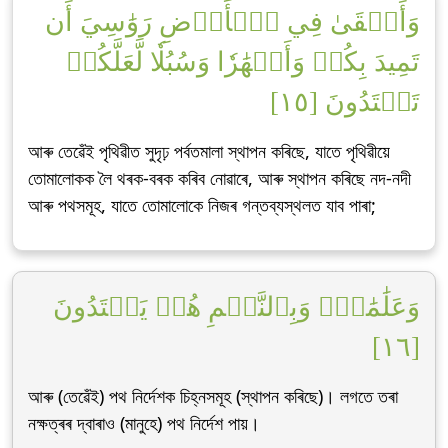
وَأَلۡقَىٰ فِي ٱلۡأَرۡضِ رَوَٰسِيَ أَن
تَمِيدَ بِكُمۡ وَأَنۡهَٰرٗا وَسُبُلٗا لَّعَلَّكُمۡ
تَهۡتَدُونَ [١٥]
আৰু তেৱেঁই পৃথিৱীত সুদৃঢ় পৰ্বতমালা স্থাপন কৰিছে, যাতে পৃথিৱীয়ে
তোমালোকক লৈ থৰক-বৰক কৰিব নোৱাৰে, আৰু স্থাপন কৰিছে নদ-নদী
আৰু পথসমূহ, যাতে তোমালোকে নিজৰ গন্তব্যস্থলত যাব পাৰা;
وَعَلَٰمَٰتٖۚ وَبِٱلنَّجۡمِ هُمۡ يَهۡتَدُونَ
[١٦]
আৰু (তেৱেঁই) পথ নিৰ্দেশক চিহ্নসমূহ (স্থাপন কৰিছে)। লগতে তৰা
নক্ষত্ৰৰ দ্বাৰাও (মানুহে) পথ নিৰ্দেশ পায়।