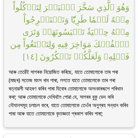
وَهُوَ ٱلَّذِي سَخَّرَ ٱلۡبَحۡرَ لِتَأۡكُلُواْ
مِنۡهُ لَحۡمٗا طَرِيّٗا وَتَسۡتَخۡرِجُواْ
مِنۡهُ حِلۡيَةٗ تَلۡبَسُونَهَاۖ وَتَرَى
ٱلۡفُلۡكَ مَوَاخِرَ فِيهِ وَلِتَبۡتَغُواْ مِن
فَضۡلِهِۦ وَلَعَلَّكُمۡ تَشۡكُرُونَ [١٤]
আৰু তেৱেঁই সাগৰক নিয়োজিত কৰিছে, যাতে তোমালোকে তাৰ পৰা
(মাছৰ) সতেজ মাংস খাব পাৰা, লগতে যাতে তোমালোকে তাৰ পৰা
ৰত্নাৱলী আহৰণ কৰিব পাৰা যিবোৰ তোমালোকে অলংকাৰৰূপে পৰিধান
কৰা; আৰু তোমালোকে দেখিবলৈ পোৱা যে, সাগৰৰ বুকু ভেদ কৰি
নৌযানসমূহ চলাচল কৰে, যাতে তোমালোকে তেওঁৰ অনুগ্ৰহ সন্ধান কৰিব
পাৰা আৰু যাতে তোমালোকে কৃতজ্ঞতা প্ৰকাশ কৰিব পাৰা;