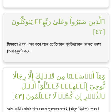
ٱلَّذِينَ صَبَرُواْ وَعَلَىٰ رَبِّهِمۡ يَتَوَكَّلُونَ
[٤٢]
যিসকলে ধৈৰ্য্য ধাৰণ কৰে আৰু তেওঁলোকৰ প্ৰতিপালকৰ ওপৰত ভৰসা
(তাৱাক্কুল) কৰে।
وَمَآ أَرۡسَلۡنَا مِن قَبۡلِكَ إِلَّا رِجَالٗا
نُّوحِيٓ إِلَيۡهِمۡۖ فَسۡـَٔلُوٓاْ أَهۡلَ
ٱلذِّكۡرِ إِن كُنتُمۡ لَا تَعۡلَمُونَ [٤٣]
আৰু আমি তোমাৰ পূৰ্বে কেৱল পুৰুষসকলকেই (ৰাছুল হিচাপে) প্ৰেৰণ