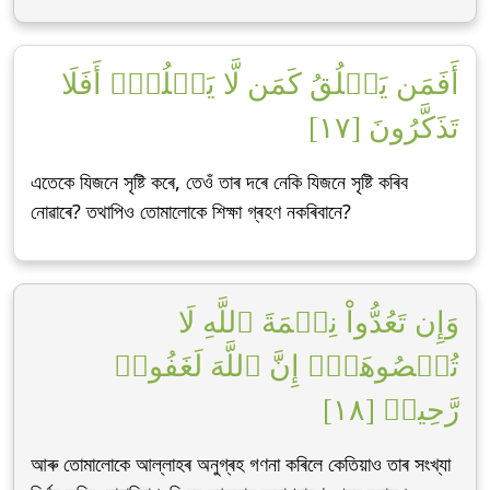
أَفَمَن يَخۡلُقُ كَمَن لَّا يَخۡلُقُۚ أَفَلَا
تَذَكَّرُونَ [١٧]
এতেকে যিজনে সৃষ্টি কৰে, তেওঁ তাৰ দৰে নেকি যিজনে সৃষ্টি কৰিব
নোৱাৰে? তথাপিও তোমালোকে শিক্ষা গ্ৰহণ নকৰিবানে?
وَإِن تَعُدُّواْ نِعۡمَةَ ٱللَّهِ لَا
تُحۡصُوهَآۗ إِنَّ ٱللَّهَ لَغَفُورٞ
رَّحِيمٞ [١٨]
আৰু তোমালোকে আল্লাহৰ অনুগ্ৰহ গণনা কৰিলে কেতিয়াও তাৰ সংখ্যা