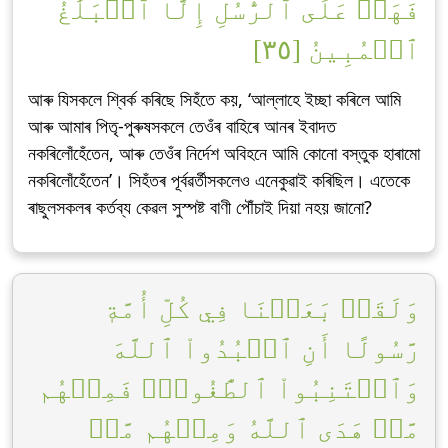
فَهَلۡ عَلَى ٱلرُّسُلِ إِلَّا ٱلۡبَلَٰغُ
ٱلۡمُبِينُ [٣٥]
আৰু যিসকলে শ্বিৰ্ক কৰিছে সিহঁতে কয়, ‘আল্লাহে ইচ্ছা কৰিলে আমি
আৰু আমাৰ পিতৃ-পুৰুষসকলে তেওঁৰ বাহিৰে আনৰ ইবাদত
নকৰিলোঁহেঁতেন, আৰু তেওঁৰ নিৰ্দেশ অবিহনে আমি কোনো বস্তুক হাৰামো
নকৰিলোঁহেঁতেন’। সিহঁতৰ পূৰ্বৱৰ্তীসকলেও এনেকুৱাই কৰিছিল। এতেকে
ৰাছুলসকলৰ কৰ্তব্য কেৱল সুস্পষ্ট বাণী পৌঁচাই দিয়া নহয় জানো?
وَلَقَدۡ بَعَثۡنَا فِي كُلِّ أُمَّةٖ
رَّسُولًا أَنِ ٱعۡبُدُواْ ٱللَّهَ
وَٱجۡتَنِبُواْ ٱلطَّٰغُوتَۖ فَمِنۡهُم
مَّنۡ هَدَى ٱللَّهُ وَمِنۡهُم مَّنۡ