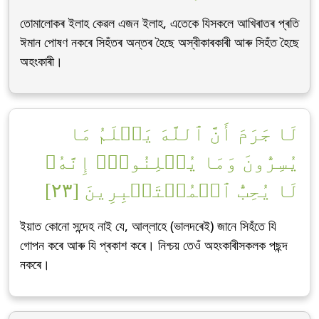
তোমালোকৰ ইলাহ কেৱল এজন ইলাহ, এতেকে যিসকলে আখিৰাতৰ প্ৰতি
ঈমান পোষণ নকৰে সিহঁতৰ অন্তৰ হৈছে অস্বীকাৰকাৰী আৰু সিহঁত হৈছে
অহংকাৰী।
لَا جَرَمَ أَنَّ ٱللَّهَ يَعۡلَمُ مَا
يُسِرُّونَ وَمَا يُعۡلِنُونَۚ إِنَّهُۥ
لَا يُحِبُّ ٱلۡمُسۡتَكۡبِرِينَ [٢٣]
ইয়াত কোনো সন্দেহ নাই যে, আল্লাহে (ভালদৰেই) জানে সিহঁতে যি
গোপন কৰে আৰু যি প্ৰকাশ কৰে। নিশ্চয় তেওঁ অহংকাৰীসকলক পছন্দ
নকৰে।