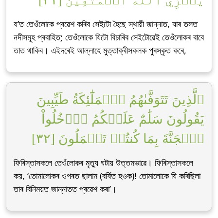
য’ত তেওঁলোকে প্ৰৱেশ কৰিব সেইটো হৈছে স্থায়ী জান্নাত, যাৰ তলত
নদীসমূহ প্ৰবাহিত; তেওঁলোকে যিটো বিচাৰিব সেইটোৱেই তেওঁলোকৰ বাবে
তাত থাকিব। এইদৰেই আল্লাহে মুত্তাক্বীসকলক পুৰস্কৃত কৰে,
ٱلَّذِينَ تَتَوَفَّىٰهُمُ ٱلۡمَلَٰٓئِكَةُ طَيِّبِينَ
يَقُولُونَ سَلَٰمٌ عَلَيۡكُمُ ٱدۡخُلُواْ
ٱلۡجَنَّةَ بِمَا كُنتُمۡ تَعۡمَلُونَ [٣٢]
ফিৰিস্তাসকলে তেওঁলোকৰ মৃত্যু ঘটায় উত্তমভাৱে। ফিৰিস্তাসকলে
কয়, ‘তোমালোকৰ ওপৰত ছালাম (বৰ্ষিত হওক)! তোমালোকে যি কৰিছিলা
তাৰ বিনিময়ত জান্নাতত প্ৰৱেশ কৰা’।