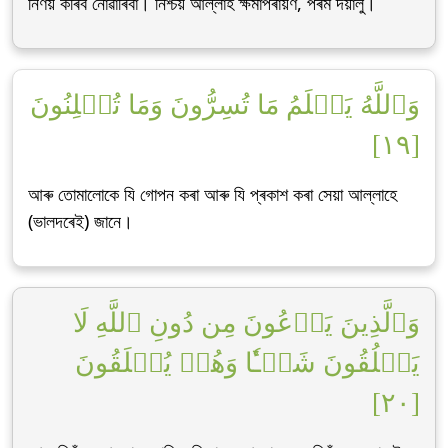
নিৰ্ণয় কৰিব নোৱাৰিবা। নিশ্চয় আল্লাহ ক্ষমাপৰায়ণ, পৰম দয়ালু।
وَٱللَّهُ يَعۡلَمُ مَا تُسِرُّونَ وَمَا تُعۡلِنُونَ
[١٩]
আৰু তোমালোকে যি গোপন কৰা আৰু যি প্ৰকাশ কৰা সেয়া আল্লাহে
(ভালদৰেই) জানে।
وَٱلَّذِينَ يَدۡعُونَ مِن دُونِ ٱللَّهِ لَا
يَخۡلُقُونَ شَيۡـٔٗا وَهُمۡ يُخۡلَقُونَ
[٢٠]