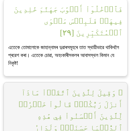
فَٱدۡخُلُوٓاْ أَبۡوَٰبَ جَهَنَّمَ خَٰلِدِينَ
فِيهَاۖ فَلَبِئۡسَ مَثۡوَى
ٱلۡمُتَكَبِّرِينَ [٢٩]
এতেকে তোমালোকে জাহান্নামৰ দুৱাৰসমূহৰে তাত স্থায়ীভাৱে থাকিবলৈ
প্ৰৱেশ কৰা। এতেকে চোৱা, অহংকাৰীসকলৰ আবাসস্থল কিমান যে
নিকৃষ্ট!
۞ وَقِيلَ لِلَّذِينَ ٱتَّقَوۡاْ مَاذَآ
أَنزَلَ رَبُّكُمۡۚ قَالُواْ خَيۡرٗاۗ
لِّلَّذِينَ أَحۡسَنُواْ فِي هَٰذِهِ
ٱلدُّنۡيَا حَسَنَةٞۚ وَلَدَارُ