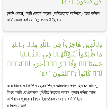
كُن فَيَكُونُ [٤٠]
(জানি থোৱা!) আমি কোনো বস্তুক (অস্তিত্বত আনিবলৈ) ইচ্ছা কৰিলে
আমি কেৱল কওঁ যে, ‘হ’; ফলত ই হৈ যায়।
وَٱلَّذِينَ هَاجَرُواْ فِي ٱللَّهِ مِنۢ بَعۡدِ
مَا ظُلِمُواْ لَنُبَوِّئَنَّهُمۡ فِي ٱلدُّنۡيَا
حَسَنَةٗۖ وَلَأَجۡرُ ٱلۡأٓخِرَةِ أَكۡبَرُۚ
لَوۡ كَانُواْ يَعۡلَمُونَ [٤١]
আৰু যিসকলে নিৰ্যাতিত হোৱাৰ পিছত আল্লাহৰ পথত হিজৰত কৰিছে,
নিশ্চয় আমি তেওঁলোকক পৃথিৱীত উত্তম আবাস প্ৰদান কৰিম; আৰু
আখিৰাতৰ পুৰস্কাৰ নিশ্চয় ইয়াতকৈও শ্ৰেষ্ঠ। যদি সিহঁতে
জানিলেহেঁতেন!