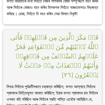
ফলত কিয়ামতৰ দিনা সিহঁতে নিজৰ পাপকৰ্মৰ বোজা সম্পূৰ্ণৰূপে বহন কৰিব
আৰু সিহঁতৰ বোজাও বহন কৰিব যিসকলক সিহঁতে অজ্ঞতাবশতঃ বিভ্ৰান্ত
কৰিছে। চোৱা, সিহঁতে যি বহন কৰিব সেয়া কিমান নিকৃষ্ট!
قَدۡ مَكَرَ ٱلَّذِينَ مِن قَبۡلِهِمۡ فَأَتَى
ٱللَّهُ بُنۡيَٰنَهُم مِّنَ ٱلۡقَوَاعِدِ فَخَرَّ
عَلَيۡهِمُ ٱلسَّقۡفُ مِن فَوۡقِهِمۡ
وَأَتَىٰهُمُ ٱلۡعَذَابُ مِنۡ حَيۡثُ لَا
يَشۡعُرُونَ [٢٦]
নিশ্চয় সিহঁতৰ পূৰ্বৱৰ্তীসকলে চক্ৰান্ত কৰিছিল, ফলত আল্লাহে সিহঁতৰ
প্ৰাসাদৰ ভিত্তিমূলত আঘাত কৰিছিল; ইয়াৰ ফলত প্ৰাসাদৰ চাদ সিহঁতৰ
ওপৰত খহি পৰিছিল আৰু সিহঁতৰ প্ৰতি শাস্তি এনেকৈ আহিছিল যে,