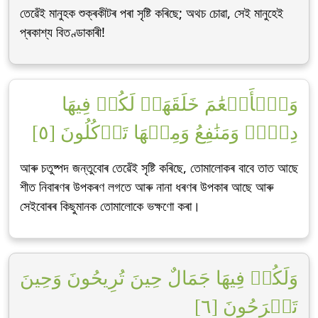
তেৱেঁই মানুহক শুক্ৰকীটৰ পৰা সৃষ্টি কৰিছে; অথচ চোৱা, সেই মানুহেই
প্ৰকাশ্য বিতণ্ডাকাৰী!
وَٱلۡأَنۡعَٰمَ خَلَقَهَاۖ لَكُمۡ فِيهَا
دِفۡءٞ وَمَنَٰفِعُ وَمِنۡهَا تَأۡكُلُونَ [٥]
আৰু চতুষ্পদ জন্তুবোৰ তেৱেঁই সৃষ্টি কৰিছে, তোমালোকৰ বাবে তাত আছে
শীত নিবাৰণৰ উপকৰণ লগতে আৰু নানা ধৰণৰ উপকাৰ আছে আৰু
সেইবোৰৰ কিছুমানক তোমালোকে ভক্ষণো কৰা।
وَلَكُمۡ فِيهَا جَمَالٌ حِينَ تُرِيحُونَ وَحِينَ
تَسۡرَحُونَ [٦]