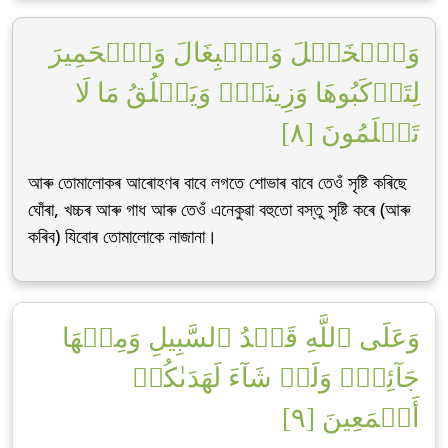
وَٱلۡخَيۡلَ وَٱلۡبِغَالَ وَٱلۡحَمِيرَ
لِتَرۡكَبُوهَا وَزِينَةٗۚ وَيَخۡلُقُ مَا لَا
تَعۡلَمُونَ [٨]
আৰু তোমালোকৰ আৰোহণৰ বাবে লগতে শোভাৰ বাবে তেওঁ সৃষ্টি কৰিছে
ঘোঁৰা, খচ্চৰ আৰু গাধ আৰু তেওঁ এনেকুৱা বহুতো বস্তু সৃষ্টি কৰে (আৰু
কৰিব) যিবোৰ তোমালোকে নাজানা।
وَعَلَى ٱللَّهِ قَصۡدُ ٱلسَّبِيلِ وَمِنۡهَا
جَآئِرٞۚ وَلَوۡ شَآءَ لَهَدَىٰكُمۡ
أَجۡمَعِينَ [٩]