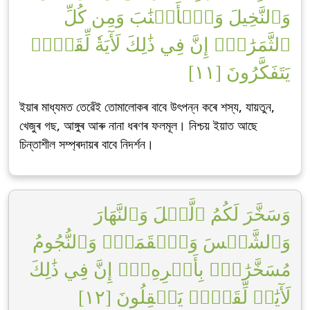
وَٱلنَّخِيلَ وَٱلۡأَعۡنَٰبَ وَمِن كُلِّ
ٱلثَّمَرَٰتِۚ إِنَّ فِي ذَٰلِكَ لَأٓيَةٗ لِّقَوۡمٖ
يَتَفَكَّرُونَ [١١]
ইয়াৰ মাধ্যমত তেৱেঁই তোমালোকৰ বাবে উৎপন্ন কৰে শস্য, যায়তুন,
খেজুৰ গছ, আঙ্গুৰ আৰু নানা ধৰণৰ ফলমূল। নিশ্চয় ইয়াত আছে
চিন্তাশীল সম্প্ৰদায়ৰ বাবে নিদৰ্শন।
وَسَخَّرَ لَكُمُ ٱلَّيۡلَ وَٱلنَّهَارَ
وَٱلشَّمۡسَ وَٱلۡقَمَرَۖ وَٱلنُّجُومُ
مُسَخَّرَٰتُۢ بِأَمۡرِهِۦٓۚ إِنَّ فِي ذَٰلِكَ
لَأٓيَٰتٖ لِّقَوۡمٖ يَعۡقِلُونَ [١٢]