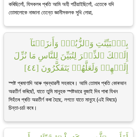
কৰিছিলোঁ, যিসকলৰ প্ৰতি আমি অহী পঠিয়াইছিলোঁ, এতেকে যদি
তোমালোকে নাজানা তেন্তে জ্ঞানীসকলক সুধি লোৱা,
بِٱلۡبَيِّنَٰتِ وَٱلزُّبُرِۗ وَأَنزَلۡنَآ
إِلَيۡكَ ٱلذِّكۡرَ لِتُبَيِّنَ لِلنَّاسِ مَا نُزِّلَ
إِلَيۡهِمۡ وَلَعَلَّهُمۡ يَتَفَكَّرُونَ [٤٤]
স্পষ্ট প্ৰমাণাদি আৰু গ্ৰন্থাৱলী সহকাৰে। আমি তোমাৰ প্ৰতি কোৰআন
অৱতীৰ্ণ কৰিছোঁ, যাতে তুমি মানুহক স্পষ্টভাৱে বুজাই দিব পাৰা যিখন
সিহঁতৰ প্ৰতি অৱতীৰ্ণ কৰা হৈছে, লগতে যাতে মানুহে (এই বিষয়ে)
চিন্তা-চৰ্চা কৰে।