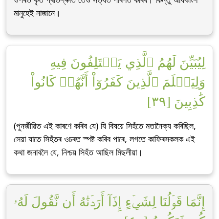
মানুহেই নাজানে।
لِيُبَيِّنَ لَهُمُ ٱلَّذِي يَخۡتَلِفُونَ فِيهِ
وَلِيَعۡلَمَ ٱلَّذِينَ كَفَرُوٓاْ أَنَّهُمۡ كَانُواْ
كَٰذِبِينَ [٣٩]
(পুনৰ্জীৱিত এই কাৰণে কৰিব যে) যি বিষয়ে সিহঁতে মতানৈক্য কৰিছিল,
সেয়া যাতে সিহঁতৰ ওচৰত স্পষ্ট কৰিব পাৰে, লগতে কাফিৰসকলক এই
কথা জনাবলৈ যে, নিশ্চয় সিহঁত আছিল মিছলীয়া।
إِنَّمَا قَوۡلُنَا لِشَيۡءٍ إِذَآ أَرَدۡنَٰهُ أَن نَّقُولَ لَهُۥ