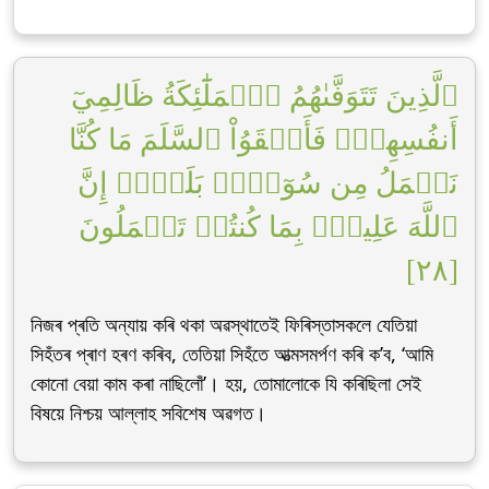
ٱلَّذِينَ تَتَوَفَّىٰهُمُ ٱلۡمَلَٰٓئِكَةُ ظَالِمِيٓ
أَنفُسِهِمۡۖ فَأَلۡقَوُاْ ٱلسَّلَمَ مَا كُنَّا
نَعۡمَلُ مِن سُوٓءِۭۚ بَلَىٰٓۚ إِنَّ
ٱللَّهَ عَلِيمُۢ بِمَا كُنتُمۡ تَعۡمَلُونَ
[٢٨]
নিজৰ প্ৰতি অন্যায় কৰি থকা অৱস্থাতেই ফিৰিস্তাসকলে যেতিয়া
সিহঁতৰ প্ৰাণ হৰণ কৰিব, তেতিয়া সিহঁতে আত্মসমৰ্পণ কৰি ক’ব, ‘আমি
কোনো বেয়া কাম কৰা নাছিলোঁ’। হয়, তোমালোকে যি কৰিছিলা সেই
বিষয়ে নিশ্চয় আল্লাহ সবিশেষ অৱগত।