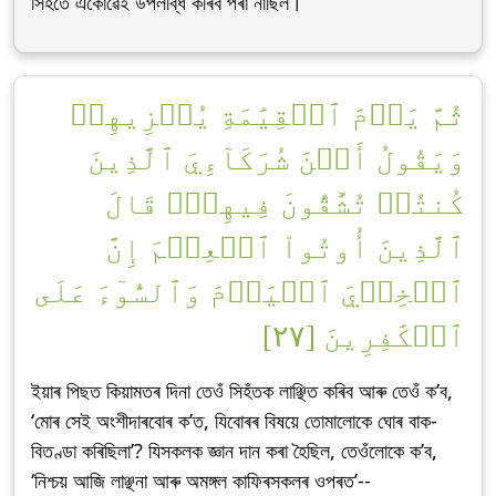
সিহঁতে একোৱেই উপলব্ধি কৰিব পৰা নাছিল।
ثُمَّ يَوۡمَ ٱلۡقِيَٰمَةِ يُخۡزِيهِمۡ
وَيَقُولُ أَيۡنَ شُرَكَآءِيَ ٱلَّذِينَ
كُنتُمۡ تُشَٰٓقُّونَ فِيهِمۡۚ قَالَ
ٱلَّذِينَ أُوتُواْ ٱلۡعِلۡمَ إِنَّ
ٱلۡخِزۡيَ ٱلۡيَوۡمَ وَٱلسُّوٓءَ عَلَى
ٱلۡكَٰفِرِينَ [٢٧]
ইয়াৰ পিছত কিয়ামতৰ দিনা তেওঁ সিহঁতক লাঞ্ছিত কৰিব আৰু তেওঁ ক’ব,
‘মোৰ সেই অংশীদাৰবোৰ ক’ত, যিবোৰৰ বিষয়ে তোমালোকে ঘোৰ বাক-
বিতণ্ডা কৰিছিলা’? যিসকলক জ্ঞান দান কৰা হৈছিল, তেওঁলোকে ক’ব,
‘নিশ্চয় আজি লাঞ্ছনা আৰু অমঙ্গল কাফিৰসকলৰ ওপৰত’--