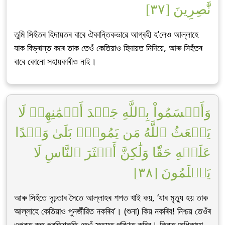
نَّٰصِرِينَ [٣٧]
তুমি সিহঁতৰ হিদায়তৰ বাবে ঐকান্তিকভাৱে আগ্ৰহী হ’লেও আল্লাহে
যাক বিভ্ৰান্ত কৰে তাক তেওঁ কেতিয়াও হিদায়ত নিদিয়ে, আৰু সিহঁতৰ
বাবে কোনো সহায়কাৰীও নাই।
وَأَقۡسَمُواْ بِٱللَّهِ جَهۡدَ أَيۡمَٰنِهِمۡ لَا
يَبۡعَثُ ٱللَّهُ مَن يَمُوتُۚ بَلَىٰ وَعۡدًا
عَلَيۡهِ حَقّٗا وَلَٰكِنَّ أَكۡثَرَ ٱلنَّاسِ لَا
يَعۡلَمُونَ [٣٨]
আৰু সিহঁতে দৃঢ়তাৰ সৈতে আল্লাহৰ শপত খাই কয়, ‘যাৰ মৃত্যু হয় তাক
আল্লাহে কেতিয়াও পুনৰ্জীৱিত নকৰিব’। (শুনা) কিয় নকৰিব! নিশ্চয় তেওঁৰ
ওপৰত কৃত প্ৰতিশ্ৰুতি তেওঁ সত্যত পৰিণত কৰিব। কিন্তু অধিকাংশ