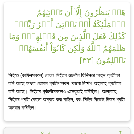
هَلۡ يَنظُرُونَ إِلَّآ أَن تَأۡتِيَهُمُ
ٱلۡمَلَٰٓئِكَةُ أَوۡ يَأۡتِيَ أَمۡرُ رَبِّكَۚ
كَذَٰلِكَ فَعَلَ ٱلَّذِينَ مِن قَبۡلِهِمۡۚ وَمَا
ظَلَمَهُمُ ٱللَّهُ وَلَٰكِن كَانُوٓاْ أَنفُسَهُمۡ
يَظۡلِمُونَ [٣٣]
সিহঁতে (কাফিৰসকলে) কেৱল সিহঁতৰ ওচৰলৈ ফিৰিস্তা অহাৰ প্ৰতীক্ষা
কৰি আছে অথবা তোমাৰ প্ৰতিপালকৰ কোনো নিৰ্দেশ অহাৰহে প্ৰতীক্ষা
কৰি আছে। সিহঁতৰ পূৰ্বৱৰ্তীসকলেও এনেকুৱাই কৰিছিল। আল্লাহে
সিহঁতৰ প্ৰতি কোনো অন্যায় কৰা নাছিল, বৰং সিহঁত নিজেই নিজৰ প্ৰতি
অন্যায় কৰিছিল।