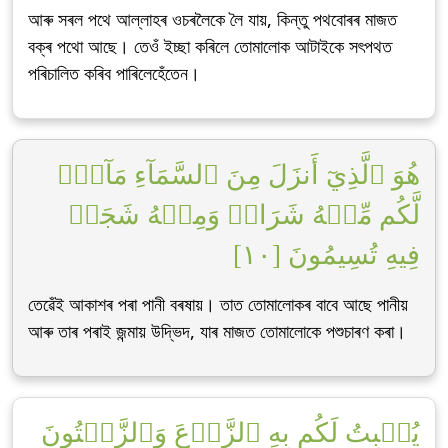
আৰু সৰল পথে আল্লাহৰ ওচৰলৈকে লৈ যায়, কিন্তু পথবোৰৰ মাজত
বক্ৰ পথো আছে। তেওঁ ইচ্ছা কৰিলে তোমালোক আটাইকে সৎপথত
পৰিচালিত কৰিব পাৰিলেহেঁতেন।
هُوَ ٱلَّذِيٓ أَنزَلَ مِنَ ٱلسَّمَآءِ مَآءٗۖ
لَّكُم مِّنۡهُ شَرَابٞ وَمِنۡهُ شَجَرٞ
فِيهِ تُسِيمُونَ [١٠]
তেৱেঁই আকাশৰ পৰা পানী বৰষায়। তাত তোমালোকৰ বাবে আছে পানীয়
আৰু তাৰ পৰাই জন্মায় উদ্ভিদ, যাৰ মাজত তোমালোকে পশুচাৰণ কৰা।
يُنۢبِتُ لَكُم بِهِ ٱلزَّرۡعَ وَٱلزَّيۡتُونَ