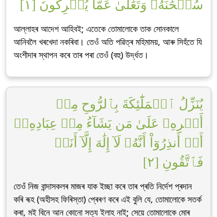
سُبۡحَٰنَهُۥ وَتَعَٰلَىٰ عَمَّا يُشۡرِكُونَ [١]
আল্লাহৰ আদেশ আহিবই; এতেকে তোমালোকে তাক সোনকালে
আনিবলৈ খৰখেদা নকৰিবা। তেওঁ অতি পৱিত্ৰ মহিমাময়, আৰু সিহঁতে যি
অংশীদাৰ স্থাপন কৰে তাৰ পৰা তেওঁ (বহু) উৰ্দ্ধত।
يُنَزِّلُ ٱلۡمَلَٰٓئِكَةَ بِٱلرُّوحِ مِنۡ
أَمۡرِهِۦ عَلَىٰ مَن يَشَآءُ مِنۡ عِبَادِهِۦٓ
أَنۡ أَنذِرُوٓاْ أَنَّهُۥ لَآ إِلَٰهَ إِلَّآ أَنَا۠
فَٱتَّقُونِ [٢]
তেওঁ নিজ বান্দাসকলৰ মাজৰ যাক ইচ্ছা কৰে তাৰ প্ৰতি নিৰ্দেশ প্ৰদান
কৰি ৰূহ (অহীসহ ফিৰিস্তা) প্ৰেৰণ কৰে এই বুলি যে, তোমালোকে সতৰ্ক
কৰা, মই বিনে আন কোনো সত্য ইলাহ নাই; সেয়ে তোমালোকে মোৰ