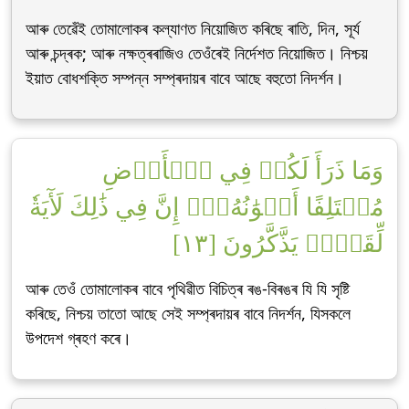
আৰু তেৱেঁই তোমালোকৰ কল্যাণত নিয়োজিত কৰিছে ৰাতি, দিন, সূৰ্য
আৰু চন্দ্ৰক; আৰু নক্ষত্ৰৰাজিও তেওঁৰেই নিৰ্দেশত নিয়োজিত। নিশ্চয়
ইয়াত বোধশক্তি সম্পন্ন সম্প্ৰদায়ৰ বাবে আছে বহুতো নিদৰ্শন।
وَمَا ذَرَأَ لَكُمۡ فِي ٱلۡأَرۡضِ
مُخۡتَلِفًا أَلۡوَٰنُهُۥٓۚ إِنَّ فِي ذَٰلِكَ لَأٓيَةٗ
لِّقَوۡمٖ يَذَّكَّرُونَ [١٣]
আৰু তেওঁ তোমালোকৰ বাবে পৃথিৱীত বিচিত্ৰ ৰঙ-বিৰঙৰ যি যি সৃষ্টি
কৰিছে, নিশ্চয় তাতো আছে সেই সম্প্ৰদায়ৰ বাবে নিদৰ্শন, যিসকলে
উপদেশ গ্ৰহণ কৰে।