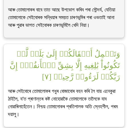
আৰু তোমালোকৰ বাবে তাত আছে উপভোগ কৰিব পৰা সৌন্দৰ্য, যেতিয়া
তোমালোকে সেইবোৰক সন্ধিয়াৰ সময়ত চাৰণভূমিৰ পৰা ওভতাই আনা
আৰু পুৱাৰ ভাগত সেইবোৰক চাৰণভূমিলৈ খেদি নিয়া।
وَتَحۡمِلُ أَثۡقَالَكُمۡ إِلَىٰ بَلَدٖ لَّمۡ
تَكُونُواْ بَٰلِغِيهِ إِلَّا بِشِقِّ ٱلۡأَنفُسِۚ إِنَّ
رَبَّكُمۡ لَرَءُوفٞ رَّحِيمٞ [٧]
আৰু সেইবোৰে তোমালোকৰ গধুৰ বোজাবোৰ বহন কৰি লৈ যায় এনেকুৱা
ঠাইলৈ, য’ত প্ৰাণান্তৰ কষ্ট নোহোৱাকৈ তোমালোকে তালৈকে যাব
নোৱাৰিলাহেঁতেন। নিশ্চয় তোমালোকৰ প্ৰতিপালক অতি স্নেহশীল, পৰম
দয়ালু।