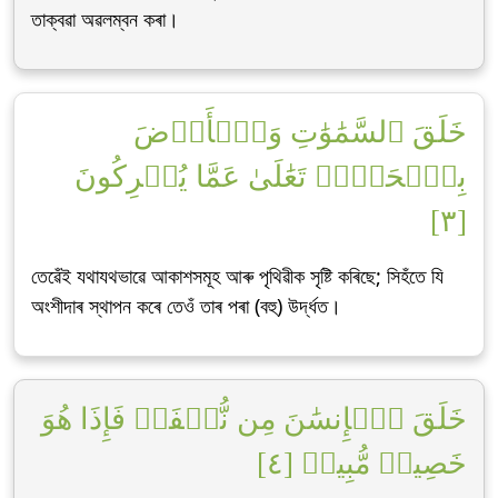
তাক্বৱা অৱলম্বন কৰা।
خَلَقَ ٱلسَّمَٰوَٰتِ وَٱلۡأَرۡضَ
بِٱلۡحَقِّۚ تَعَٰلَىٰ عَمَّا يُشۡرِكُونَ
[٣]
তেৱেঁই যথাযথভাৱে আকাশসমূহ আৰু পৃথিৱীক সৃষ্টি কৰিছে; সিহঁতে যি
অংশীদাৰ স্থাপন কৰে তেওঁ তাৰ পৰা (বহু) উৰ্দ্ধত।
خَلَقَ ٱلۡإِنسَٰنَ مِن نُّطۡفَةٖ فَإِذَا هُوَ
خَصِيمٞ مُّبِينٞ [٤]