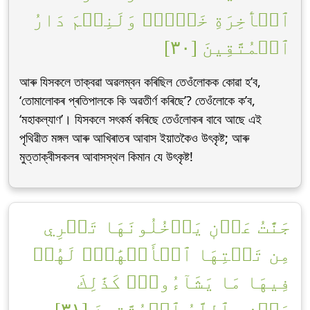
ٱلۡأٓخِرَةِ خَيۡرٞۚ وَلَنِعۡمَ دَارُ
ٱلۡمُتَّقِينَ [٣٠]
আৰু যিসকলে তাক্বৱা অৱলম্বন কৰিছিল তেওঁলোকক কোৱা হ’ব,
‘তোমালোকৰ প্ৰতিপালকে কি অৱতীৰ্ণ কৰিছে’? তেওঁলোকে ক’ব,
‘মহাকল্যাণ’। যিসকলে সৎকৰ্ম কৰিছে তেওঁলোকৰ বাবে আছে এই
পৃথিৱীত মঙ্গল আৰু আখিৰাতৰ আবাস ইয়াতকৈও উৎকৃষ্ট; আৰু
মুত্তাক্বীসকলৰ আবাসস্থল কিমান যে উৎকৃষ্ট!
جَنَّٰتُ عَدۡنٖ يَدۡخُلُونَهَا تَجۡرِي
مِن تَحۡتِهَا ٱلۡأَنۡهَٰرُۖ لَهُمۡ
فِيهَا مَا يَشَآءُونَۚ كَذَٰلِكَ
يَجۡزِي ٱللَّهُ ٱلۡمُتَّقِينَ [٣١]