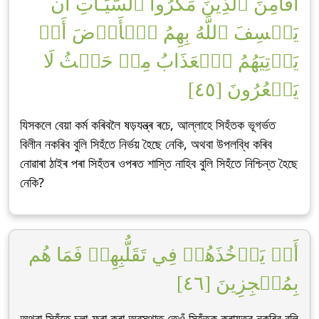
أَفَأَمِنَ ٱلَّذِينَ مَكَرُواْ ٱلسَّيِّـَٔاتِ أَن
يَخۡسِفَ ٱللَّهُ بِهِمُ ٱلۡأَرۡضَ أَوۡ
يَأۡتِيَهُمُ ٱلۡعَذَابُ مِنۡ حَيۡثُ لَا
يَشۡعُرُونَ [٤٥]
যিসকলে বেয়া কৰ্ম কৰিবলৈ ষড়যন্ত্ৰ ৰচে, আল্লাহে সিহঁতক ভূগৰ্ভত
বিলীন নকৰিব বুলি সিহঁতে নিৰ্ভয় হৈছে নেকি, অথবা উপলব্ধি কৰিব
নোৱাৰা ঠাইৰ পৰা সিহঁতৰ ওপৰত শাস্তি নাহিব বুলি সিহঁতে নিশ্চিন্ত হৈছে
নেকি?
أَوۡ يَأۡخُذَهُمۡ فِي تَقَلُّبِهِمۡ فَمَا هُم
بِمُعۡجِزِينَ [٤٦]
অথবা সিহঁতে চলা-ফুৰা কৰা অৱস্থাত তেওঁ সিহঁতক কৰায়ত্ব নকৰিব বুলি