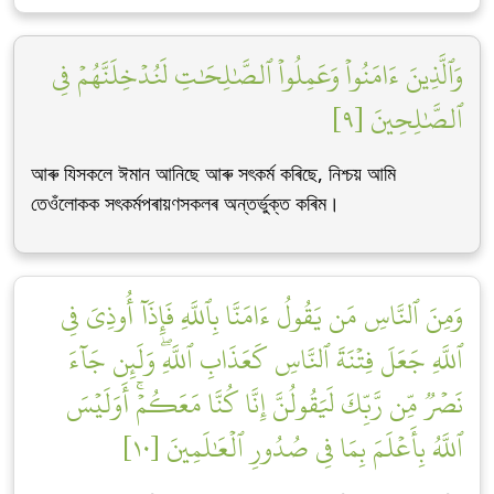
وَٱلَّذِينَ ءَامَنُواْ وَعَمِلُواْ ٱلصَّٰلِحَٰتِ لَنُدۡخِلَنَّهُمۡ فِي
ٱلصَّٰلِحِينَ [٩]
আৰু যিসকলে ঈমান আনিছে আৰু সৎকৰ্ম কৰিছে, নিশ্চয় আমি
তেওঁলোকক সৎকৰ্মপৰায়ণসকলৰ অন্তৰ্ভুক্ত কৰিম।
وَمِنَ ٱلنَّاسِ مَن يَقُولُ ءَامَنَّا بِٱللَّهِ فَإِذَآ أُوذِيَ فِي
ٱللَّهِ جَعَلَ فِتۡنَةَ ٱلنَّاسِ كَعَذَابِ ٱللَّهِۖ وَلَئِن جَآءَ
نَصۡرٞ مِّن رَّبِّكَ لَيَقُولُنَّ إِنَّا كُنَّا مَعَكُمۡۚ أَوَلَيۡسَ
ٱللَّهُ بِأَعۡلَمَ بِمَا فِي صُدُورِ ٱلۡعَٰلَمِينَ [١٠]