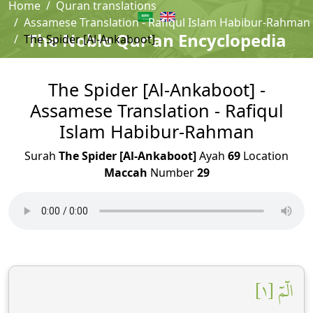
Home
Quran translations
Assamese Translation - Rafiqul Islam Habibur-Rahman
The Noble Qur'an Encyclopedia
The Spider [Al-Ankaboot]
The Spider [Al-Ankaboot] -
Assamese Translation - Rafiqul
Islam Habibur-Rahman
Surah
The Spider [Al-Ankaboot]
Ayah
69
Location
Maccah
Number
29
الٓمٓ [١]