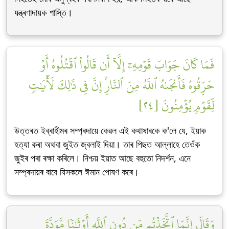
যন্ত্ৰণাদায়ক শাস্তি।
فَمَا كَانَ جَوَابَ قَوۡمِهِۦٓ إِلَّآ أَن قَالُواْ ٱقۡتُلُوهُ أَوۡ
حَرِّقُوهُ فَأَنجَىٰهُ ٱللَّهُ مِنَ ٱلنَّارِۚ إِنَّ فِي ذَٰلِكَ لَأٓيَٰتٖ
لِّقَوۡمٖ يُؤۡمِنُونَ [٢٤]
উত্তৰত ইব্ৰাহীমৰ সম্প্ৰদায়ে কেৱল এই কথাষাৰকে ক'লে যে, ইয়াক
হত্যা কৰা অথবা জুইত জ্বলাই দিয়া। তাৰ পিছত আল্লাহে তেওঁক
জুইৰ পৰা ৰক্ষা কৰিলে। নিশ্চয় ইয়াত আছে বহুতো নিদৰ্শন, এনে
সম্প্ৰদায়ৰ বাবে যিসকলে ঈমান পোষণ কৰে।
وَقَالَ إِنَّمَا ٱتَّخَذۡتُم مِّن دُونِ ٱللَّهِ أَوۡثَٰنٗا مَّوَدَّةَ