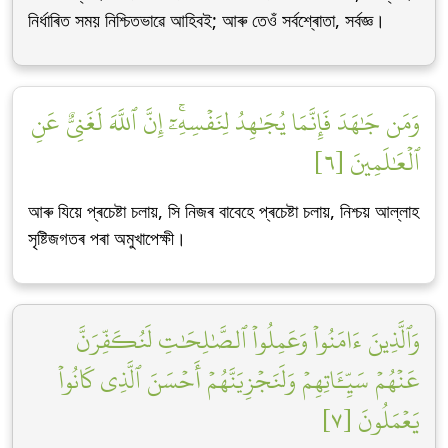
নিৰ্ধাৰিত সময় নিশ্চিতভাৱে আহিবই; আৰু তেওঁ সৰ্বশ্ৰোতা, সৰ্বজ্ঞ।
وَمَن جَٰهَدَ فَإِنَّمَا يُجَٰهِدُ لِنَفۡسِهِۦٓۚ إِنَّ ٱللَّهَ لَغَنِيٌّ عَنِ
ٱلۡعَٰلَمِينَ [٦]
আৰু যিয়ে প্ৰচেষ্টা চলায়, সি নিজৰ বাবেহে প্ৰচেষ্টা চলায়, নিশ্চয় আল্লাহ
সৃষ্টিজগতৰ পৰা অমুখাপেক্ষী।
وَٱلَّذِينَ ءَامَنُواْ وَعَمِلُواْ ٱلصَّٰلِحَٰتِ لَنُكَفِّرَنَّ
عَنۡهُمۡ سَيِّـَٔاتِهِمۡ وَلَنَجۡزِيَنَّهُمۡ أَحۡسَنَ ٱلَّذِي كَانُواْ
يَعۡمَلُونَ [٧]