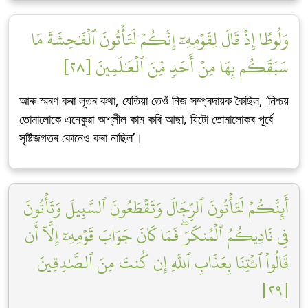
وَلُوطًا إِذۡ قَالَ لِقَوۡمِهِۦٓ إِنَّكُمۡ لَتَأۡتُونَ ٱلۡفَٰحِشَةَ مَا
سَبَقَكُم بِهَا مِنۡ أَحَدٖ مِّنَ ٱلۡعَٰلَمِينَ [٢٨]
আৰু স্মৰণ কৰা লূতৰ কথা, যেতিয়া তেওঁ নিজ সম্প্ৰদায়ক কৈছিল, ‘নিশ্চয়
তোমালোকে এনেকুৱা অশ্লীল কাম কৰি আছা, যিটো তোমালোকৰ পূৰ্বে
সৃষ্টিজগতৰ কোনেও কৰা নাছিল’।
أَئِنَّكُمۡ لَتَأۡتُونَ ٱلرِّجَالَ وَتَقۡطَعُونَ ٱلسَّبِيلَ وَتَأۡتُونَ
فِي نَادِيكُمُ ٱلۡمُنكَرَۖ فَمَا كَانَ جَوَابَ قَوۡمِهِۦٓ إِلَّآ أَن
قَالُواْ ٱئۡتِنَا بِعَذَابِ ٱللَّهِ إِن كُنتَ مِنَ ٱلصَّٰدِقِينَ
[٢٩]