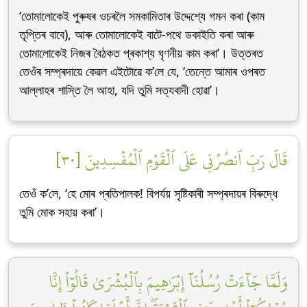
‘তোমালোকেই পুৰুষৰ ওচৰলৈ সমকামিতাৰ উদ্দেশ্যে গমন কৰা (কাম
তৃপ্তিৰ বাবে), আৰু তোমালোকেই বাটে-পথে ডকাইতি কৰা আৰু
তোমালোকেই নিজৰ বৈঠকত প্ৰকাশ্য ঘৃণনীয় কাম কৰা’। উত্তৰত
তেওঁৰ সম্প্ৰদায়ে কেৱল এইটোৱে ক’লে যে, ‘তেন্তে আমাৰ ওপৰত
আল্লাহৰ শাস্তি লৈ আহা, যদি তুমি সত্যবাদী হোৱা’।
قَالَ رَبِّ ٱنصُرۡنِي عَلَى ٱلۡقَوۡمِ ٱلۡمُفۡسِدِينَ [٣٠]
তেওঁ ক’লে, ‘হে মোৰ প্ৰতিপালক! বিপৰ্যয় সৃষ্টিকাৰী সম্প্ৰদায়ৰ বিৰুদ্ধে
তুমি মোক সহায় কৰা’।
وَلَمَّا جَآءَتۡ رُسُلُنَآ إِبۡرَٰهِيمَ بِٱلۡبُشۡرَىٰ قَالُوٓاْ إِنَّا