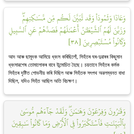
وَعَادٗا وَثَمُودَاْ وَقَد تَّبَيَّنَ لَكُم مِّن مَّسَٰكِنِهِمۡۖ
وَزَيَّنَ لَهُمُ ٱلشَّيۡطَٰنُ أَعۡمَٰلَهُمۡ فَصَدَّهُمۡ عَنِ ٱلسَّبِيلِ
وَكَانُواْ مُسۡتَبۡصِرِينَ [٣٨]
আদ আৰু ছামূদক আমিয়ে ধ্বংস কৰিছিলোঁ, সিহঁতৰ ঘৰ-দুৱাৰৰ কিছুমান
ধ্বংসাৱশেষ তোমালোকৰ বাবে উন্মোচিত হৈছে। চয়তানে সিহঁতৰ কৰ্মক
সিহঁতৰ দৃষ্টিত শোভনীয় কৰি দিছিল আৰু সিহঁতক সৎপথ অৱলম্বনত বাধা
দিছিল, যদিও সিহঁত আছিল অতি বিচক্ষণ।
وَقَٰرُونَ وَفِرۡعَوۡنَ وَهَٰمَٰنَۖ وَلَقَدۡ جَآءَهُم مُّوسَىٰ
بِٱلۡبَيِّنَٰتِ فَٱسۡتَكۡبَرُواْ فِي ٱلۡأَرۡضِ وَمَا كَانُواْ سَٰبِقِينَ