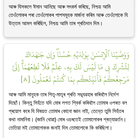
আৰু যিসকলে ঈমান আনিছে আৰু সৎকৰ্ম কৰিছে, নিশ্চয় আমি
তেওঁলোকৰ পৰা তেওঁলোকৰ পাপসমূহক মাৰ্জনা কৰিম আৰু তেওঁলোকে যি
উত্তম আমল কৰিছিল, নিশ্চয় আমি তাৰ প্ৰতিদান দিম।
وَوَصَّيۡنَا ٱلۡإِنسَٰنَ بِوَٰلِدَيۡهِ حُسۡنٗاۖ وَإِن جَٰهَدَاكَ
لِتُشۡرِكَ بِي مَا لَيۡسَ لَكَ بِهِۦ عِلۡمٞ فَلَا تُطِعۡهُمَآۚ إِلَيَّ
مَرۡجِعُكُمۡ فَأُنَبِّئُكُم بِمَا كُنتُمۡ تَعۡمَلُونَ [٨]
আৰু আমি মানুহক তাৰ পিতৃ-মাতৃৰ প্ৰতি সদ্ব্যৱহাৰ কৰিবলৈ নিৰ্দেশ
দিছোঁ। কিন্তু সিহঁতে যদি মোৰ লগত শ্বিৰ্ক কৰিবলৈ তোমাৰ ওপৰত বল
প্ৰয়োগ কৰে যি বিষয়ত তোমাৰ কোনো জ্ঞান নাই, তেন্তে তুমি সিহঁতৰ
কথা নামানিবা। (জানি থোৱা) মোৰ ওচৰতেই তোমালোকৰ প্ৰত্যাৱৰ্তন।
তেতিয়া মই তোমালোকক জনাই দিম তোমালোকে কি কৰিছিলা।