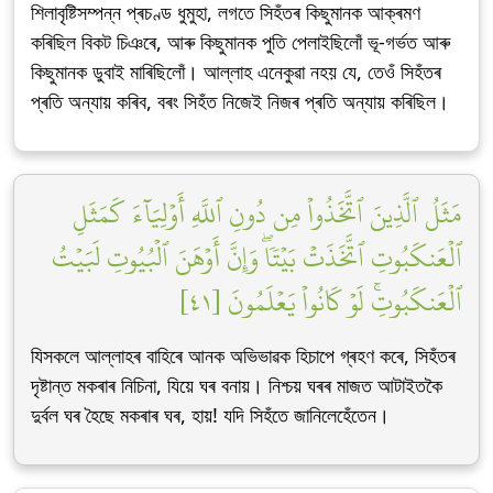
শিলাবৃষ্টিসম্পন্ন প্ৰচণ্ড ধুমুহা, লগতে সিহঁতৰ কিছুমানক আক্ৰমণ
কৰিছিল বিকট চিঞৰে, আৰু কিছুমানক পুতি পেলাইছিলোঁ ভূ-গৰ্ভত আৰু
কিছুমানক ডুবাই মাৰিছিলোঁ। আল্লাহ এনেকুৱা নহয় যে, তেওঁ সিহঁতৰ
প্ৰতি অন্যায় কৰিব, বৰং সিহঁত নিজেই নিজৰ প্ৰতি অন্যায় কৰিছিল।
مَثَلُ ٱلَّذِينَ ٱتَّخَذُواْ مِن دُونِ ٱللَّهِ أَوۡلِيَآءَ كَمَثَلِ
ٱلۡعَنكَبُوتِ ٱتَّخَذَتۡ بَيۡتٗاۖ وَإِنَّ أَوۡهَنَ ٱلۡبُيُوتِ لَبَيۡتُ
ٱلۡعَنكَبُوتِۚ لَوۡ كَانُواْ يَعۡلَمُونَ [٤١]
যিসকলে আল্লাহৰ বাহিৰে আনক অভিভাৱক হিচাপে গ্ৰহণ কৰে, সিহঁতৰ
দৃষ্টান্ত মকৰাৰ নিচিনা, যিয়ে ঘৰ বনায়। নিশ্চয় ঘৰৰ মাজত আটাইতকৈ
দুৰ্বল ঘৰ হৈছে মকৰাৰ ঘৰ, হায়! যদি সিহঁতে জানিলেহেঁতেন।