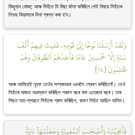
কিছুমান বোজা; আৰু সিহঁতে যি মিছা ৰটনা কৰিছিল সেই বিষয়ে সিহঁতক
নিশ্চয় কিয়ামতৰ দিনা প্ৰশ্ন কৰা হ’ব।
وَلَقَدۡ أَرۡسَلۡنَا نُوحًا إِلَىٰ قَوۡمِهِۦ فَلَبِثَ فِيهِمۡ أَلۡفَ
سَنَةٍ إِلَّا خَمۡسِينَ عَامٗا فَأَخَذَهُمُ ٱلطُّوفَانُ وَهُمۡ
ظَٰلِمُونَ [١٤]
আৰু আমিয়েই নূহক তেওঁৰ সম্প্ৰদায়ৰ ওচৰলৈ প্ৰেৰণ কৰিছিলোঁ। তেওঁ
সিহঁতৰ মাজত অৱস্থান কৰিছিল পঞ্চাশ বছৰ কম এহেজাৰ বছৰ। তাৰ
পিছত মহা-প্লাৱনে সিহঁতক গ্ৰাস কৰিছিল, কাৰণ সিহঁত আছিল যালিম।
فَأَنجَيۡنَٰهُ وَأَصۡحَٰبَ ٱلسَّفِينَةِ وَجَعَلۡنَٰهَآ ءَايَةٗ