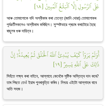
عَلَى ٱلرَّسُولِ إِلَّا ٱلۡبَلَٰغُ ٱلۡمُبِينُ [١٨]
আৰু তোমালোকে যদি অস্বীকাৰ কৰা তেন্তে (জানি থোৱা) তোমালোকৰ
পূৰ্বৱৰ্তীসকলেও অস্বীকাৰ কৰিছিল। সুস্পষ্টভাৱে প্ৰচাৰ কৰাটোৱে হৈছে
ৰাছুলৰ গুৰু দায়িত্ব।
أَوَلَمۡ يَرَوۡاْ كَيۡفَ يُبۡدِئُ ٱللَّهُ ٱلۡخَلۡقَ ثُمَّ يُعِيدُهُۥٓۚ إِنَّ
ذَٰلِكَ عَلَى ٱللَّهِ يَسِيرٞ [١٩]
সিহঁতে লক্ষ্য কৰা নাইনে, আল্লাহে কেনেকৈ সৃষ্টিক অস্তিত্ব দান কৰে?
তাৰ পিছত তেওঁ ইয়াৰ পুনৰাবৃত্তি কৰিব। নিশ্চয় এইটো আল্লাহৰ বাবে
অতি সহজ।