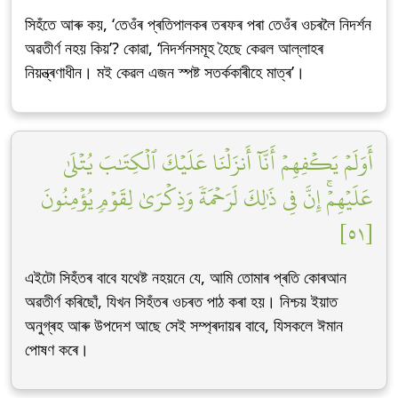
সিহঁতে আৰু কয়, ‘তেওঁৰ প্ৰতিপালকৰ তৰফৰ পৰা তেওঁৰ ওচৰলৈ নিদৰ্শন
অৱতীৰ্ণ নহয় কিয়’? কোৱা, ‘নিদৰ্শনসমূহ হৈছে কেৱল আল্লাহৰ
নিয়ন্ত্ৰণাধীন। মই কেৱল এজন স্পষ্ট সতৰ্ককাৰীহে মাত্ৰ’।
أَوَلَمۡ يَكۡفِهِمۡ أَنَّآ أَنزَلۡنَا عَلَيۡكَ ٱلۡكِتَٰبَ يُتۡلَىٰ
عَلَيۡهِمۡۚ إِنَّ فِي ذَٰلِكَ لَرَحۡمَةٗ وَذِكۡرَىٰ لِقَوۡمٖ يُؤۡمِنُونَ
[٥١]
এইটো সিহঁতৰ বাবে যথেষ্ট নহয়নে যে, আমি তোমাৰ প্ৰতি কোৰআন
অৱতীৰ্ণ কৰিছোঁ, যিখন সিহঁতৰ ওচৰত পাঠ কৰা হয়। নিশ্চয় ইয়াত
অনুগ্ৰহ আৰু উপদেশ আছে সেই সম্প্ৰদায়ৰ বাবে, যিসকলে ঈমান
পোষণ কৰে।