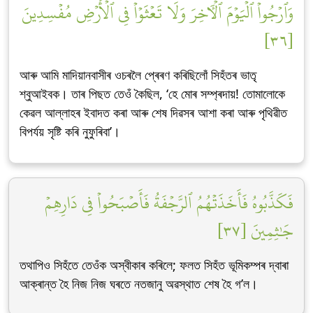
وَٱرۡجُواْ ٱلۡيَوۡمَ ٱلۡأٓخِرَ وَلَا تَعۡثَوۡاْ فِي ٱلۡأَرۡضِ مُفۡسِدِينَ
[٣٦]
আৰু আমি মাদিয়ানবাসীৰ ওচৰলৈ প্ৰেৰণ কৰিছিলোঁ সিহঁতৰ ভাতৃ
শ্বুআইবক। তাৰ পিছত তেওঁ কৈছিল, ‘হে মোৰ সম্প্ৰদায়! তোমালোকে
কেৱল আল্লাহৰ ইবাদত কৰা আৰু শেষ দিৱসৰ আশা কৰা আৰু পৃথিৱীত
বিপৰ্যয় সৃষ্টি কৰি নুফুৰিবা’।
فَكَذَّبُوهُ فَأَخَذَتۡهُمُ ٱلرَّجۡفَةُ فَأَصۡبَحُواْ فِي دَارِهِمۡ
جَٰثِمِينَ [٣٧]
তথাপিও সিহঁতে তেওঁক অস্বীকাৰ কৰিলে; ফলত সিহঁত ভূমিকম্পৰ দ্বাৰা
আক্ৰান্ত হৈ নিজ নিজ ঘৰতে নতজানু অৱস্থাত শেষ হৈ গ’ল।