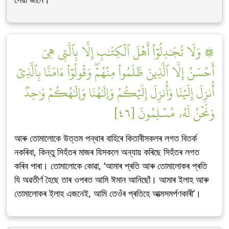
۞ وَلَا تُجَٰدِلُوٓاْ أَهۡلَ ٱلۡكِتَٰبِ إِلَّا بِٱلَّتِي هِيَ
أَحۡسَنُ إِلَّا ٱلَّذِينَ ظَلَمُواْ مِنۡهُمۡۖ وَقُولُوٓاْ ءَامَنَّا بِٱلَّذِيٓ
أُنزِلَ إِلَيۡنَا وَأُنزِلَ إِلَيۡكُمۡ وَإِلَٰهُنَا وَإِلَٰهُكُمۡ وَٰحِدٞ
وَنَحۡنُ لَهُۥ مُسۡلِمُونَ [٤٦]
আৰু তোমালোকে উত্তম পন্থাৰ বাহিৰে কিতাবীসকলৰ লগত বিতৰ্ক
নকৰিবা, কিন্তু সিহঁতৰ মাজৰ যিসকলে অন্যায় কৰিছে সিহঁতৰ লগত
কৰিব পাৰা। তোমালোকে কোৱা, ‘আমাৰ প্ৰতি আৰু তোমালোকৰ প্ৰতি
যি অৱতীৰ্ণ হৈছে তাৰ ওপৰত আমি ঈমান আনিছোঁ। আমাৰ ইলাহ আৰু
তোমালোকৰ ইলাহ এজনেই, আমি তেওঁৰ প্ৰতিহে আত্মসমৰ্পণকাৰী’।