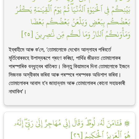
بَيۡنِكُمۡ فِي ٱلۡحَيَوٰةِ ٱلدُّنۡيَاۖ ثُمَّ يَوۡمَ ٱلۡقِيَٰمَةِ يَكۡفُرُ
بَعۡضُكُم بِبَعۡضٖ وَيَلۡعَنُ بَعۡضُكُم بَعۡضٗا
وَمَأۡوَىٰكُمُ ٱلنَّارُ وَمَا لَكُم مِّن نَّٰصِرِينَ [٢٥]
ইব্ৰাহীমে আৰু ক’লে, ‘তোমালোকে দেখোন আল্লাহৰ পৰিবৰ্তে
মূৰ্তিবোৰকহে উপাস্যৰূপে গ্ৰহণ কৰিছা, পাৰ্থিৱ জীৱনত তোমালোকৰ
পাৰস্পাৰিক বন্ধুত্বৰ খাতিৰত। কিন্তু কিয়ামতৰ দিনা তোমালোকে ইজনে
সিজনক অস্বীকাৰ কৰিবা আৰু পৰস্পৰে পৰস্পৰক অভিশাপ কৰিবা।
তোমালোকৰ আবাস হ’ব জাহান্নাম আৰু তোমালোকৰ কোনো সহায়কাৰী
নাথাকিব’।
۞ فَـَٔامَنَ لَهُۥ لُوطٞۘ وَقَالَ إِنِّي مُهَاجِرٌ إِلَىٰ رَبِّيٓۖ إِنَّهُۥ
هُوَ ٱلۡعَزِيزُ ٱلۡحَكِيمُ [٢٦]