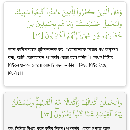
وَقَالَ ٱلَّذِينَ كَفَرُواْ لِلَّذِينَ ءَامَنُواْ ٱتَّبِعُواْ سَبِيلَنَا
وَلۡنَحۡمِلۡ خَطَٰيَٰكُمۡ وَمَا هُم بِحَٰمِلِينَ مِنۡ
خَطَٰيَٰهُم مِّن شَيۡءٍۖ إِنَّهُمۡ لَكَٰذِبُونَ [١٢]
আৰু কাফিৰসকলে মুমিনসকলক কয়, "তোমালোকে আমাৰ পথ অনুসৰণ
কৰা, আমি তোমালোকৰ পাপকৰ্মৰ বোজা বহন কৰিম"। অথচ সিহঁতে
সিহঁতৰ গুনাহৰ কোনো বোজাই বহন নকৰিব। নিশ্চয় সিহঁত হৈছে
মিছলীয়া।
وَلَيَحۡمِلُنَّ أَثۡقَالَهُمۡ وَأَثۡقَالٗا مَّعَ أَثۡقَالِهِمۡۖ وَلَيُسۡـَٔلُنَّ
يَوۡمَ ٱلۡقِيَٰمَةِ عَمَّا كَانُواْ يَفۡتَرُونَ [١٣]
বৰং সিহঁতে নিশ্চয় বহন কৰিব নিজৰ (পাপকৰ্মৰ) বোজা লগতে আৰু