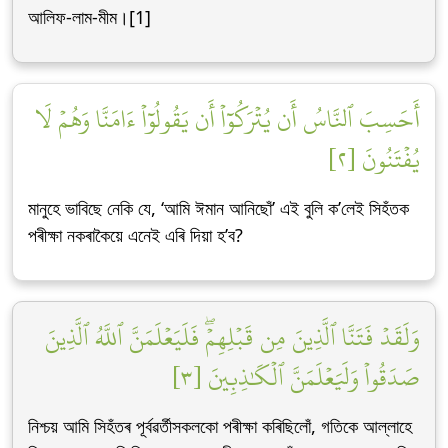
আলিফ-লাম-মীম।[1]
أَحَسِبَ ٱلنَّاسُ أَن يُتۡرَكُوٓاْ أَن يَقُولُوٓاْ ءَامَنَّا وَهُمۡ لَا
يُفۡتَنُونَ [٢]
মানুহে ভাবিছে নেকি যে, ‘আমি ঈমান আনিছোঁ’ এই বুলি ক’লেই সিহঁতক
পৰীক্ষা নকৰাকৈয়ে এনেই এৰি দিয়া হ’ব?
وَلَقَدۡ فَتَنَّا ٱلَّذِينَ مِن قَبۡلِهِمۡۖ فَلَيَعۡلَمَنَّ ٱللَّهُ ٱلَّذِينَ
صَدَقُواْ وَلَيَعۡلَمَنَّ ٱلۡكَٰذِبِينَ [٣]
নিশ্চয় আমি সিহঁতৰ পূৰ্বৱৰ্তীসকলকো পৰীক্ষা কৰিছিলোঁ, গতিকে আল্লাহে