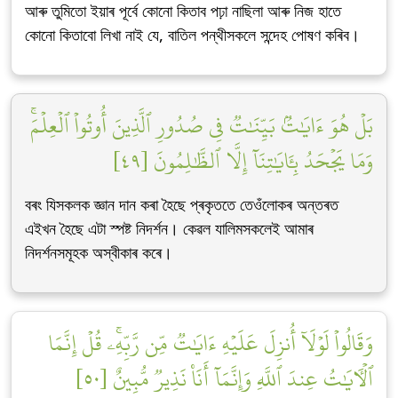
আৰু তুমিতো ইয়াৰ পূৰ্বে কোনো কিতাব পঢ়া নাছিলা আৰু নিজ হাতে
কোনো কিতাবো লিখা নাই যে, বাতিল পন্থীসকলে সন্দেহ পোষণ কৰিব।
بَلۡ هُوَ ءَايَٰتُۢ بَيِّنَٰتٞ فِي صُدُورِ ٱلَّذِينَ أُوتُواْ ٱلۡعِلۡمَۚ
وَمَا يَجۡحَدُ بِـَٔايَٰتِنَآ إِلَّا ٱلظَّٰلِمُونَ [٤٩]
বৰং যিসকলক জ্ঞান দান কৰা হৈছে প্ৰকৃততে তেওঁলোকৰ অন্তৰত
এইখন হৈছে এটা স্পষ্ট নিদৰ্শন। কেৱল যালিমসকলেই আমাৰ
নিদৰ্শনসমূহক অস্বীকাৰ কৰে।
وَقَالُواْ لَوۡلَآ أُنزِلَ عَلَيۡهِ ءَايَٰتٞ مِّن رَّبِّهِۦۚ قُلۡ إِنَّمَا
ٱلۡأٓيَٰتُ عِندَ ٱللَّهِ وَإِنَّمَآ أَنَا۠ نَذِيرٞ مُّبِينٌ [٥٠]