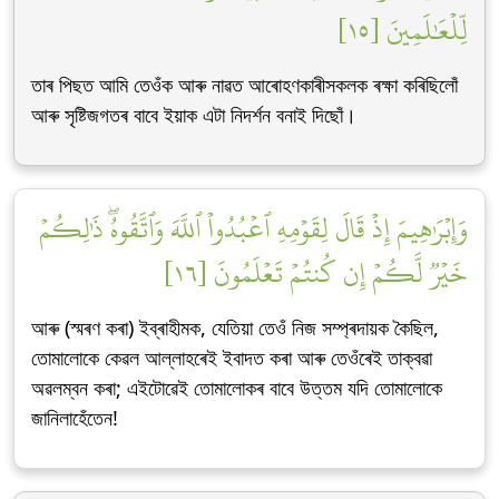
لِّلۡعَٰلَمِينَ [١٥]
তাৰ পিছত আমি তেওঁক আৰু নাৱত আৰোহণকাৰীসকলক ৰক্ষা কৰিছিলোঁ
আৰু সৃষ্টিজগতৰ বাবে ইয়াক এটা নিদৰ্শন বনাই দিছোঁ।
وَإِبۡرَٰهِيمَ إِذۡ قَالَ لِقَوۡمِهِ ٱعۡبُدُواْ ٱللَّهَ وَٱتَّقُوهُۖ ذَٰلِكُمۡ
خَيۡرٞ لَّكُمۡ إِن كُنتُمۡ تَعۡلَمُونَ [١٦]
আৰু (স্মৰণ কৰা) ইব্ৰাহীমক, যেতিয়া তেওঁ নিজ সম্প্ৰদায়ক কৈছিল,
তোমালোকে কেৱল আল্লাহৰেই ইবাদত কৰা আৰু তেওঁৰেই তাক্বৱা
অৱলম্বন কৰা; এইটোৱেই তোমালোকৰ বাবে উত্তম যদি তোমালোকে
জানিলাহেঁতেন!