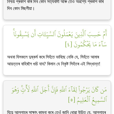
নিশ্চয় প্ৰকাশ কৰি দিব কোন সত্যবাদী আৰু তেওঁ অৱশ্যে প্ৰকাশ কৰি
দিব কোন মিছলীয়া।
أَمۡ حَسِبَ ٱلَّذِينَ يَعۡمَلُونَ ٱلسَّيِّـَٔاتِ أَن يَسۡبِقُونَاۚ
سَآءَ مَا يَحۡكُمُونَ [٤]
অথবা যিসকলে দুষ্কৰ্ম কৰে সিহঁতে ভাবিছে নেকি যে, সিহঁতে আমাৰ
আয়ত্তৰ বাহিৰলৈ গুচি যাব? কিমান যে নিকৃষ্ট সিহঁতৰ এই সিদ্ধান্ত!
مَن كَانَ يَرۡجُواْ لِقَآءَ ٱللَّهِ فَإِنَّ أَجَلَ ٱللَّهِ لَأٓتٖۚ وَهُوَ
ٱلسَّمِيعُ ٱلۡعَلِيمُ [٥]
যিয়ে আল্লাহৰ সাক্ষাৎ কামনা কৰে তেওঁ জানি থোৱা উচিত যে, আল্লাহৰ