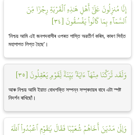
إِنَّا مُنزِلُونَ عَلَىٰٓ أَهۡلِ هَٰذِهِ ٱلۡقَرۡيَةِ رِجۡزٗا مِّنَ
ٱلسَّمَآءِ بِمَا كَانُواْ يَفۡسُقُونَ [٣٤]
‘নিশ্চয় আমি এই জনপদবাসীৰ ওপৰত শাস্তি অৱতীৰ্ণ কৰিম, কাৰণ সিহঁত
মহাপাপত লিপ্ত হৈছে’।
وَلَقَد تَّرَكۡنَا مِنۡهَآ ءَايَةَۢ بَيِّنَةٗ لِّقَوۡمٖ يَعۡقِلُونَ [٣٥]
আৰু নিশ্চয় আমি ইয়াত বোধশক্তি সম্পন্ন সম্প্ৰদায়ৰ বাবে এটা স্পষ্ট
নিদৰ্শন ৰাখিছোঁ।
وَإِلَىٰ مَدۡيَنَ أَخَاهُمۡ شُعَيۡبٗا فَقَالَ يَٰقَوۡمِ ٱعۡبُدُواْ ٱللَّهَ