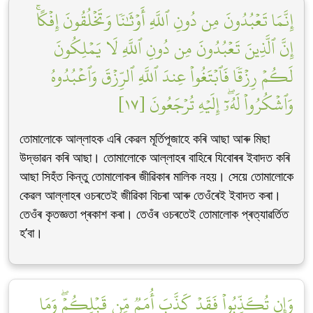
إِنَّمَا تَعۡبُدُونَ مِن دُونِ ٱللَّهِ أَوۡثَٰنٗا وَتَخۡلُقُونَ إِفۡكًاۚ
إِنَّ ٱلَّذِينَ تَعۡبُدُونَ مِن دُونِ ٱللَّهِ لَا يَمۡلِكُونَ
لَكُمۡ رِزۡقٗا فَٱبۡتَغُواْ عِندَ ٱللَّهِ ٱلرِّزۡقَ وَٱعۡبُدُوهُ
وَٱشۡكُرُواْ لَهُۥٓۖ إِلَيۡهِ تُرۡجَعُونَ [١٧]
তোমালোকে আল্লাহক এৰি কেৱল মূৰ্তিপূজাহে কৰি আছা আৰু মিছা
উদ্ভাৱন কৰি আছা। তোমালোকে আল্লাহৰ বাহিৰে যিবোৰৰ ইবাদত কৰি
আছা সিহঁত কিন্তু তোমালোকৰ জীৱিকাৰ মালিক নহয়। সেয়ে তোমালোকে
কেৱল আল্লাহৰ ওচৰতেই জীৱিকা বিচৰা আৰু তেওঁৰেই ইবাদত কৰা।
তেওঁৰ কৃতজ্ঞতা প্ৰকাশ কৰা। তেওঁৰ ওচৰতেই তোমালোক প্ৰত্যাৱৰ্তিত
হ’বা।
وَإِن تُكَذِّبُواْ فَقَدۡ كَذَّبَ أُمَمٞ مِّن قَبۡلِكُمۡۖ وَمَا