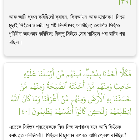
[٣٩]
আৰু আমি ধ্বংস কৰিছিলোঁ ক্বাৰূন, ফিৰআউন আৰু হামানক। নিশ্চয়
মুছাই সিহঁতৰ ওচৰলৈ সুস্পষ্ট নিদৰ্শনসহ আহিছিল; তথাপিও সিহঁতে
পৃথিৱীত অহংকাৰ কৰিছিল; কিন্তু সিহঁতে মোৰ শাস্তিৰ পৰা বাচিব পৰা
নাছিল।
فَكُلًّا أَخَذۡنَا بِذَنۢبِهِۦۖ فَمِنۡهُم مَّنۡ أَرۡسَلۡنَا عَلَيۡهِ
حَاصِبٗا وَمِنۡهُم مَّنۡ أَخَذَتۡهُ ٱلصَّيۡحَةُ وَمِنۡهُم مَّنۡ
خَسَفۡنَا بِهِ ٱلۡأَرۡضَ وَمِنۡهُم مَّنۡ أَغۡرَقۡنَاۚ وَمَا كَانَ ٱللَّهُ
لِيَظۡلِمَهُمۡ وَلَٰكِن كَانُوٓاْ أَنفُسَهُمۡ يَظۡلِمُونَ [٤٠]
এতেকে সিহঁতৰ প্ৰত্যেককে নিজ নিজ অপৰাধৰ বাবে আমি সিহঁতক
কৰায়ত্ত কৰিছিলোঁ। সিহঁতৰ কিছুমানৰ ওপৰত আমি প্ৰেৰণ কৰিছিলোঁ