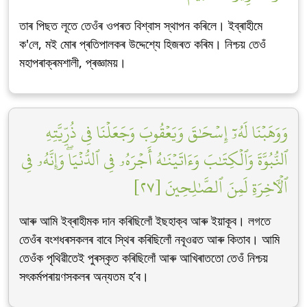
তাৰ পিছত লূতে তেওঁৰ ওপৰত বিশ্বাস স্থাপন কৰিলে। ইব্ৰাহীমে
ক'লে, মই মোৰ প্ৰতিপালকৰ উদ্দেশ্যে হিজৰত কৰিম। নিশ্চয় তেওঁ
মহাপৰাক্ৰমশালী, প্ৰজ্ঞাময়।
وَوَهَبۡنَا لَهُۥٓ إِسۡحَٰقَ وَيَعۡقُوبَ وَجَعَلۡنَا فِي ذُرِّيَّتِهِ
ٱلنُّبُوَّةَ وَٱلۡكِتَٰبَ وَءَاتَيۡنَٰهُ أَجۡرَهُۥ فِي ٱلدُّنۡيَاۖ وَإِنَّهُۥ فِي
ٱلۡأٓخِرَةِ لَمِنَ ٱلصَّٰلِحِينَ [٢٧]
আৰু আমি ইব্ৰাহীমক দান কৰিছিলোঁ ইছহাক্ব আৰু ইয়াকূব। লগতে
তেওঁৰ বংশধৰসকলৰ বাবে স্থিৰ কৰিছিলোঁ নবূওৱত আৰু কিতাব। আমি
তেওঁক পৃথিৱীতেই পুৰস্কৃত কৰিছিলোঁ আৰু আখিৰাততো তেওঁ নিশ্চয়
সৎকৰ্মপৰায়ণসকলৰ অন্যতম হ’ব।