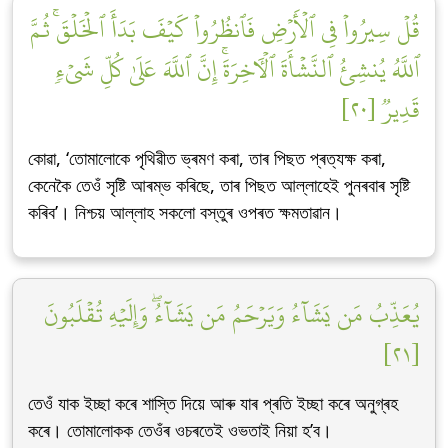
قُلۡ سِيرُواْ فِي ٱلۡأَرۡضِ فَٱنظُرُواْ كَيۡفَ بَدَأَ ٱلۡخَلۡقَۚ ثُمَّ
ٱللَّهُ يُنشِئُ ٱلنَّشۡأَةَ ٱلۡأٓخِرَةَۚ إِنَّ ٱللَّهَ عَلَىٰ كُلِّ شَيۡءٖ
قَدِيرٞ [٢٠]
কোৱা, ‘তোমালোকে পৃথিৱীত ভ্ৰমণ কৰা, তাৰ পিছত প্ৰত্যক্ষ কৰা,
কেনেকৈ তেওঁ সৃষ্টি আৰম্ভ কৰিছে, তাৰ পিছত আল্লাহেই পুনৰবাৰ সৃষ্টি
কৰিব’। নিশ্চয় আল্লাহ সকলো বস্তুৰ ওপৰত ক্ষমতাৱান।
يُعَذِّبُ مَن يَشَآءُ وَيَرۡحَمُ مَن يَشَآءُۖ وَإِلَيۡهِ تُقۡلَبُونَ
[٢١]
তেওঁ যাক ইচ্ছা কৰে শাস্তি দিয়ে আৰু যাৰ প্ৰতি ইচ্ছা কৰে অনুগ্ৰহ
কৰে। তোমালোকক তেওঁৰ ওচৰতেই ওভতাই নিয়া হ’ব।