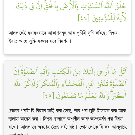
خَلَقَ ٱللَّهُ ٱلسَّمَٰوَٰتِ وَٱلۡأَرۡضَ بِٱلۡحَقِّۚ إِنَّ فِي ذَٰلِكَ
لَأٓيَةٗ لِّلۡمُؤۡمِنِينَ [٤٤]
আল্লাহেই যথাযথভাৱে আকাশসমূহ আৰু পৃথিৱী সৃষ্টি কৰিছে; নিশ্চয়
ইয়াত আছে মুমিনসকলৰ বাবে নিদৰ্শন।
ٱتۡلُ مَآ أُوحِيَ إِلَيۡكَ مِنَ ٱلۡكِتَٰبِ وَأَقِمِ ٱلصَّلَوٰةَۖ إِنَّ
ٱلصَّلَوٰةَ تَنۡهَىٰ عَنِ ٱلۡفَحۡشَآءِ وَٱلۡمُنكَرِۗ وَلَذِكۡرُ ٱللَّهِ
أَكۡبَرُۗ وَٱللَّهُ يَعۡلَمُ مَا تَصۡنَعُونَ [٤٥]
তোমাৰ প্ৰতি যি কিতাব অহী কৰা হৈছে, তাৰ পৰা তুমি তিলাৱত কৰা আৰু
ছালাত কায়েম কৰা। নিশ্চয় ছালাতে অশ্লীল আৰু অসৎকৰ্মৰ পৰা বিৰত
ৰাখে। আল্লাহৰ স্মৰণেই হৈছে সৰ্বশ্ৰেষ্ঠ। তোমালোকে যি কৰা আল্লাহে
সেয়া জানে।