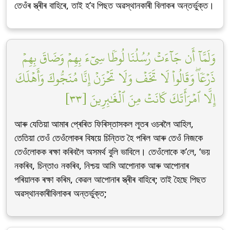
তেওঁৰ স্ত্ৰীৰ বাহিৰে, তাই হ’ব পিছত অৱস্থানকাৰী বিলাকৰ অন্তৰ্ভুক্ত।
وَلَمَّآ أَن جَآءَتۡ رُسُلُنَا لُوطٗا سِيٓءَ بِهِمۡ وَضَاقَ بِهِمۡ
ذَرۡعٗاۖ وَقَالُواْ لَا تَخَفۡ وَلَا تَحۡزَنۡ إِنَّا مُنَجُّوكَ وَأَهۡلَكَ
إِلَّا ٱمۡرَأَتَكَ كَانَتۡ مِنَ ٱلۡغَٰبِرِينَ [٣٣]
আৰু যেতিয়া আমাৰ প্ৰেৰিত ফিৰিস্তাসকল লূতৰ ওচৰলৈ আহিল,
তেতিয়া তেওঁ তেওঁলোকৰ বিষয়ে চিন্তিত হৈ পৰিল আৰু তেওঁ নিজকে
তেওঁলোকক ৰক্ষা কৰিবলৈ অসমৰ্থ বুলি ভাবিলে। তেওঁলোকে ক’লে, ‘ভয়
নকৰিব, চিন্তাও নকৰিব, নিশ্চয় আমি আপোনাক আৰু আপোনাৰ
পৰিয়ালক ৰক্ষা কৰিম, কেৱল আপোনাৰ স্ত্ৰীৰ বাহিৰে; তাই হৈছে পিছত
অৱস্থানকাৰীবিলাকৰ অন্তৰ্ভুক্ত;