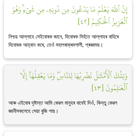
إِنَّ ٱللَّهَ يَعۡلَمُ مَا يَدۡعُونَ مِن دُونِهِۦ مِن شَيۡءٖۚ وَهُوَ
ٱلۡعَزِيزُ ٱلۡحَكِيمُ [٤٢]
নিশ্চয় আল্লাহে সেইবোৰক জানে, যিবোৰক সিহঁতে আল্লাহৰ বাহিৰে
যিবোৰক আহ্বান কৰে, তেওঁ মহাপৰাক্ৰমশালী, প্ৰজ্ঞাময়।
وَتِلۡكَ ٱلۡأَمۡثَٰلُ نَضۡرِبُهَا لِلنَّاسِۖ وَمَا يَعۡقِلُهَآ إِلَّا
ٱلۡعَٰلِمُونَ [٤٣]
আৰু এইবোৰ দৃষ্টান্ত আমি কেৱল মানুহৰ বাবেই দিওঁ, কিন্তু কেৱল
জ্ঞানীসকলেহে সেয়া বুজি পায়।