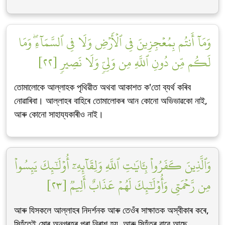
وَمَآ أَنتُم بِمُعۡجِزِينَ فِي ٱلۡأَرۡضِ وَلَا فِي ٱلسَّمَآءِۖ وَمَا
لَكُم مِّن دُونِ ٱللَّهِ مِن وَلِيّٖ وَلَا نَصِيرٖ [٢٢]
তোমালোকে আল্লাহক পৃথিৱীত অথবা আকাশত ক'তো ব্যৰ্থ কৰিব
নোৱাৰিবা। আল্লাহৰ বাহিৰে তোমালোকৰ আন কোনো অভিভাৱকো নাই,
আৰু কোনো সাহায্যকাৰীও নাই।
وَٱلَّذِينَ كَفَرُواْ بِـَٔايَٰتِ ٱللَّهِ وَلِقَآئِهِۦٓ أُوْلَٰٓئِكَ يَئِسُواْ
مِن رَّحۡمَتِي وَأُوْلَٰٓئِكَ لَهُمۡ عَذَابٌ أَلِيمٞ [٢٣]
আৰু যিসকলে আল্লাহৰ নিদৰ্শনক আৰু তেওঁৰ সাক্ষাতক অস্বীকাৰ কৰে,
সিহঁতেই মোৰ অনুগ্ৰহৰ পৰা নিৰাশ হয়, আৰু সিহঁতৰ বাবে আছে