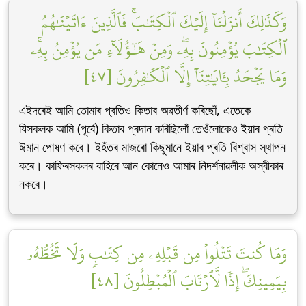
وَكَذَٰلِكَ أَنزَلۡنَآ إِلَيۡكَ ٱلۡكِتَٰبَۚ فَٱلَّذِينَ ءَاتَيۡنَٰهُمُ
ٱلۡكِتَٰبَ يُؤۡمِنُونَ بِهِۦۖ وَمِنۡ هَٰٓؤُلَآءِ مَن يُؤۡمِنُ بِهِۦۚ
وَمَا يَجۡحَدُ بِـَٔايَٰتِنَآ إِلَّا ٱلۡكَٰفِرُونَ [٤٧]
এইদৰেই আমি তোমাৰ প্ৰতিও কিতাব অৱতীৰ্ণ কৰিছোঁ, এতেকে
যিসকলক আমি (পূৰ্বে) কিতাব প্ৰদান কৰিছিলোঁ তেওঁলোকেও ইয়াৰ প্ৰতি
ঈমান পোষণ কৰে। ইহঁতৰ মাজৰো কিছুমানে ইয়াৰ প্ৰতি বিশ্বাস স্থাপন
কৰে। কাফিৰসকলৰ বাহিৰে আন কোনেও আমাৰ নিদৰ্শনাৱলীক অস্বীকাৰ
নকৰে।
وَمَا كُنتَ تَتۡلُواْ مِن قَبۡلِهِۦ مِن كِتَٰبٖ وَلَا تَخُطُّهُۥ
بِيَمِينِكَۖ إِذٗا لَّٱرۡتَابَ ٱلۡمُبۡطِلُونَ [٤٨]