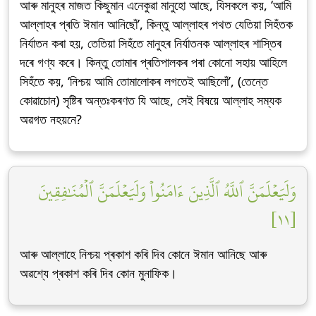
আৰু মানুহৰ মাজত কিছুমান এনেকুৱা মানুহো আছে, যিসকলে কয়, ‘আমি
আল্লাহৰ প্ৰতি ঈমান আনিছোঁ’, কিন্তু আল্লাহৰ পথত যেতিয়া সিহঁতক
নিৰ্যাতন কৰা হয়, তেতিয়া সিহঁতে মানুহৰ নিৰ্যাতনক আল্লাহৰ শাস্তিৰ
দৰে গণ্য কৰে। কিন্তু তোমাৰ প্ৰতিপালকৰ পৰা কোনো সহায় আহিলে
সিহঁতে কয়, ‘নিশ্চয় আমি তোমালোকৰ লগতেই আছিলোঁ’, (তেন্তে
কোৱাচোন) সৃষ্টিৰ অন্তঃকৰণত যি আছে, সেই বিষয়ে আল্লাহ সম্যক
অৱগত নহয়নে?
وَلَيَعۡلَمَنَّ ٱللَّهُ ٱلَّذِينَ ءَامَنُواْ وَلَيَعۡلَمَنَّ ٱلۡمُنَٰفِقِينَ
[١١]
আৰু আল্লাহে নিশ্চয় প্ৰকাশ কৰি দিব কোনে ঈমান আনিছে আৰু
অৱশ্যে প্ৰকাশ কৰি দিব কোন মুনাফিক।