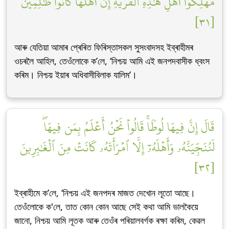
مُهۡلِكُوٓاْ أَهۡلِ هَٰذِهِ ٱلۡقَرۡيَةِۖ إِنَّ أَهۡلَهَا كَانُواْ ظَٰلِمِينَ
[٣١]
আৰু যেতিয়া আমাৰ প্ৰেৰিত ফিৰিস্তাসকল সুসংবাদসহ ইব্ৰাহীমৰ
ওচৰলৈ আহিল, তেওঁলোকে ক’লে, ‘নিশ্চয় আমি এই জনপদবাসীক ধ্বংস
কৰিম। নিশ্চয় ইয়াৰ অধিবাসীবিলাক যালিম’।
قَالَ إِنَّ فِيهَا لُوطٗاۚ قَالُواْ نَحۡنُ أَعۡلَمُ بِمَن فِيهَاۖ
لَنُنَجِّيَنَّهُۥ وَأَهۡلَهُۥٓ إِلَّا ٱمۡرَأَتَهُۥ كَانَتۡ مِنَ ٱلۡغَٰبِرِينَ
[٣٢]
ইব্ৰাহীমে ক’লে, ‘নিশ্চয় এই জনপদৰ মাজত দেখোন লূতো আছে।
তেওঁলোকে ক'লে, তাত কোন কোন আছে সেই কথা আমি ভালকৈয়ে
জানো, নিশ্চয় আমি লূতক আৰু তেওঁৰ পৰিয়ালবৰ্গক ৰক্ষা কৰিম, কেৱল