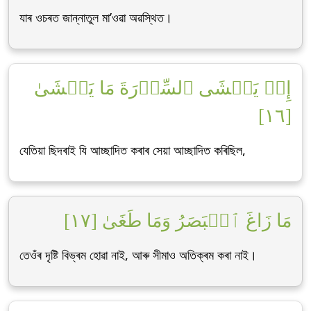
যাৰ ওচৰত জান্নাতুল মা’ওৱা অৱস্থিত।
إِذۡ يَغۡشَى ٱلسِّدۡرَةَ مَا يَغۡشَىٰ
[١٦]
যেতিয়া ছিদৰাই যি আচ্ছাদিত কৰাৰ সেয়া আচ্ছাদিত কৰিছিল,
مَا زَاغَ ٱلۡبَصَرُ وَمَا طَغَىٰ [١٧]
তেওঁৰ দৃষ্টি বিভ্ৰম হোৱা নাই, আৰু সীমাও অতিক্ৰম কৰা নাই।