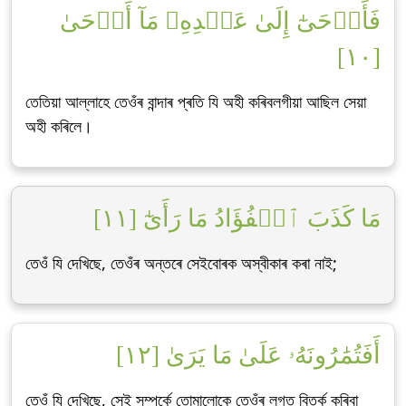
فَأَوۡحَىٰٓ إِلَىٰ عَبۡدِهِۦ مَآ أَوۡحَىٰ
[١٠]
তেতিয়া আল্লাহে তেওঁৰ বান্দাৰ প্ৰতি যি অহী কৰিবলগীয়া আছিল সেয়া
অহী কৰিলে।
مَا كَذَبَ ٱلۡفُؤَادُ مَا رَأَىٰٓ [١١]
তেওঁ যি দেখিছে, তেওঁৰ অন্তৰে সেইবোৰক অস্বীকাৰ কৰা নাই;
أَفَتُمَٰرُونَهُۥ عَلَىٰ مَا يَرَىٰ [١٢]
তেওঁ যি দেখিছে, সেই সম্পৰ্কে তোমালোকে তেওঁৰ লগত বিতৰ্ক কৰিবা