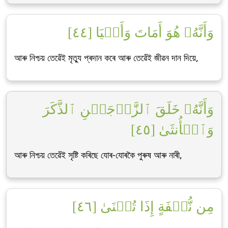
وَأَنَّهُۥ هُوَ أَمَاتَ وَأَحۡيَا [٤٤]
আৰু নিশ্চয় তেৱেঁই মৃত্যু প্ৰদান কৰে আৰু তেৱেঁই জীৱন দান দিয়ে,
وَأَنَّهُۥ خَلَقَ ٱلزَّوۡجَيۡنِ ٱلذَّكَرَ
وَٱلۡأُنثَىٰ [٤٥]
আৰু নিশ্চয় তেৱেঁই সৃষ্টি কৰিছে যোৰ-যোৰকৈ পুৰুষ আৰু নাৰী,
مِن نُّطۡفَةٍ إِذَا تُمۡنَىٰ [٤٦]