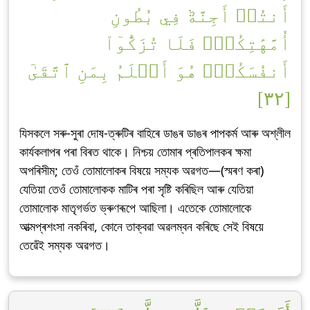
أَنتُمۡ أَجِنَّةٞ فِي بُطُونِ
أُمَّهَٰتِكُمۡۖ فَلَا تُزَكُّوٓاْ
أَنفُسَكُمۡۖ هُوَ أَعۡلَمُ بِمَنِ ٱتَّقَىٰٓ
[٣٢]
যিসকলে সৰু-সুৰা দোষ-ত্ৰুটিৰ বাহিৰে ডাঙৰ ডাঙৰ পাপকৰ্ম আৰু অশ্লীল
কাৰ্যকলাপৰ পৰা বিৰত থাকে। নিশ্চয় তোমাৰ প্ৰতিপালকৰ ক্ষমা
অপৰিসীম; তেওঁ তোমালোকৰ বিষয়ে সম্যক অৱগত—(স্মৰণ কৰা)
যেতিয়া তেওঁ তোমালোকক মাটিৰ পৰা সৃষ্টি কৰিছিল আৰু যেতিয়া
তোমালোক মাতৃগৰ্ভত ভ্ৰুণৰূপে আছিলা। এতেকে তোমালোকে
আত্মপ্ৰশংসা নকৰিবা, কোনে তাক্বৱা অৱলম্বন কৰিছে সেই বিষয়ে
তেৱেঁই সম্যক অৱগত।