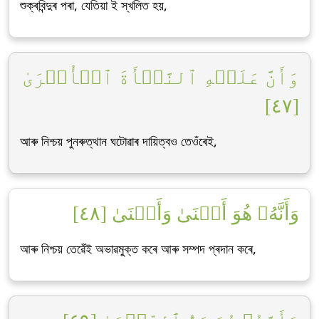
শুক্ৰবিন্দুৰ পৰা, যেতিয়া ই স্খলিত হয়,
وَأَنَّ عَلَيۡهِ ٱلنَّشۡأَةَ ٱلۡأُخۡرَىٰ
[٤٧]
আৰু নিশ্চয় পুনৰুত্থান ঘটোৱাৰ দায়িত্বও তেওঁৰেই,
وَأَنَّهُۥ هُوَ أَغۡنَىٰ وَأَقۡنَىٰ [٤٨]
আৰু নিশ্চয় তেৱেঁই অভাৱমুক্ত কৰে আৰু সম্পদ প্ৰদান কৰে,