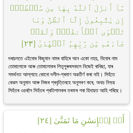
مَّآ أَنزَلَ ٱللَّهُ بِهَا مِن سُلۡطَٰنٍۚ
إِن يَتَّبِعُونَ إِلَّا ٱلظَّنَّ وَمَا
تَهۡوَى ٱلۡأَنفُسُۖ وَلَقَدۡ
جَآءَهُم مِّن رَّبِّهِمُ ٱلۡهُدَىٰٓ [٢٣]
দৰাচলতে এইবোৰ কিছুমান নামৰ বাহিৰে আন একো নহয়, যিবোৰ নাম
তোমালোকে আৰু তোমালোকৰ পিতৃপুৰুষসকলে নিজেই ৰাখিছা, যাৰ
সমৰ্থনত আল্লাহে কোনো দলীল-প্ৰমাণ অৱতীৰ্ণ কৰা নাই। সিহঁতে
কেৱল অনুমান আৰু নিজৰ প্ৰবৃত্তিৰহে অনুসৰণ কৰে, অথচ নিশ্চয়
সিহঁতৰ ওচৰলৈ সিহঁতৰ প্ৰতিপালকৰ তৰফৰ পৰা হিদায়ত আহি পৰিছে।
أَمۡ لِلۡإِنسَٰنِ مَا تَمَنَّىٰ [٢٤]