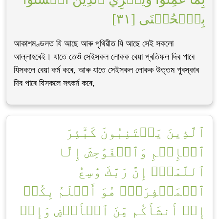
بِٱلۡحُسۡنَى [٣١]
আকাশমণ্ডলত যি আছে আৰু পৃথিৱীত যি আছে সেই সকলো
আল্লাহৰেই। যাতে তেওঁ সেইসকল লোকক বেয়া প্ৰতিফল দিব পাৰে
যিসকলে বেয়া কৰ্ম কৰে, আৰু যাতে সেইসকল লোকক উত্তম পুৰস্কাৰ
দিব পাৰে যিসকলে সৎকৰ্ম কৰে,
ٱلَّذِينَ يَجۡتَنِبُونَ كَبَٰٓئِرَ
ٱلۡإِثۡمِ وَٱلۡفَوَٰحِشَ إِلَّا
ٱللَّمَمَۚ إِنَّ رَبَّكَ وَٰسِعُ
ٱلۡمَغۡفِرَةِۚ هُوَ أَعۡلَمُ بِكُمۡ
إِذۡ أَنشَأَكُم مِّنَ ٱلۡأَرۡضِ وَإِذۡ