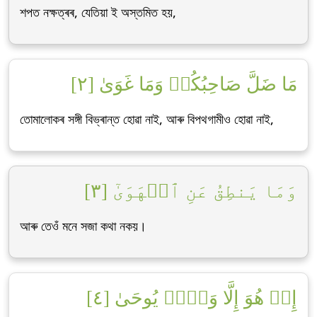
শপত নক্ষত্ৰৰ, যেতিয়া ই অস্তমিত হয়,
مَا ضَلَّ صَاحِبُكُمۡ وَمَا غَوَىٰ [٢]
তোমালোকৰ সঙ্গী বিভ্ৰান্ত হোৱা নাই, আৰু বিপথগামীও হোৱা নাই,
وَمَا يَنطِقُ عَنِ ٱلۡهَوَىٰٓ [٣]
আৰু তেওঁ মনে সজা কথা নকয়।
إِنۡ هُوَ إِلَّا وَحۡيٞ يُوحَىٰ [٤]