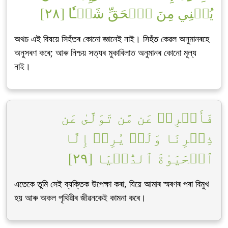
يُغۡنِي مِنَ ٱلۡحَقِّ شَيۡـٔٗا [٢٨]
অথচ এই বিষয়ে সিহঁতৰ কোনো জ্ঞানেই নাই। সিহঁত কেৱল অনুমানৰহে
অনুসৰণ কৰে; আৰু নিশ্চয় সত্যৰ মুকাবিলাত অনুমানৰ কোনো মূল্য
নাই।
فَأَعۡرِضۡ عَن مَّن تَوَلَّىٰ عَن
ذِكۡرِنَا وَلَمۡ يُرِدۡ إِلَّا
ٱلۡحَيَوٰةَ ٱلدُّنۡيَا [٢٩]
এতেকে তুমি সেই ব্যক্তিক উপেক্ষা কৰা, যিয়ে আমাৰ স্মৰণৰ পৰা বিমুখ
হয় আৰু অকল পৃথিৱীৰ জীৱনকেই কামনা কৰে।