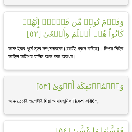
وَقَوۡمَ نُوحٖ مِّن قَبۡلُۖ إِنَّهُمۡ
كَانُواْ هُمۡ أَظۡلَمَ وَأَطۡغَىٰ [٥٢]
আৰু ইয়াৰ পূৰ্বে নূহৰ সম্প্ৰদায়কো (তেৱেঁই ধ্বংস কৰিছে)। নিশ্চয় সিহঁত
আছিল অতিশয় যালিম আৰু চৰম অবাধ্য।
وَٱلۡمُؤۡتَفِكَةَ أَهۡوَىٰ [٥٣]
আৰু তেৱেঁই ওলোটাই দিয়া আবাসভূমিক নিক্ষেপ কৰিছিল,
فَغَشَّىٰهَا مَا غَشَّىٰ [٥٤]