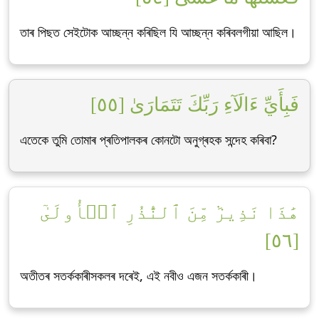
তাৰ পিছত সেইটোক আচ্ছন্ন কৰিছিল যি আচ্ছন্ন কৰিবলগীয়া আছিল।
فَبِأَيِّ ءَالَآءِ رَبِّكَ تَتَمَارَىٰ [٥٥]
এতেকে তুমি তোমাৰ প্ৰতিপালকৰ কোনটো অনুগ্ৰহক সন্দেহ কৰিবা?
هَٰذَا نَذِيرٞ مِّنَ ٱلنُّذُرِ ٱلۡأُولَىٰٓ
[٥٦]
অতীতৰ সতৰ্ককাৰীসকলৰ দৰেই, এই নবীও এজন সতৰ্ককাৰী।