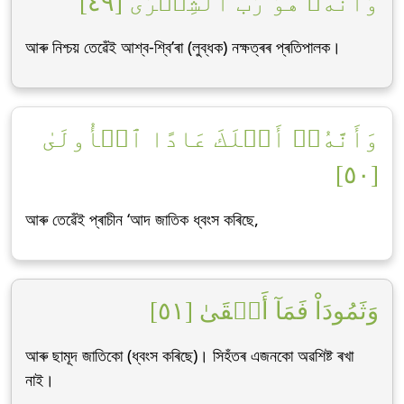
وَأَنَّهُۥ هُوَ رَبُّ ٱلشِّعۡرَىٰ [٤٩]
আৰু নিশ্চয় তেৱেঁই আশ্ব-শ্বি’ৰা (লুব্ধক) নক্ষত্ৰৰ প্ৰতিপালক।
وَأَنَّهُۥٓ أَهۡلَكَ عَادًا ٱلۡأُولَىٰ
[٥٠]
আৰু তেৱেঁই প্ৰাচীন ‘আদ জাতিক ধ্বংস কৰিছে,
وَثَمُودَاْ فَمَآ أَبۡقَىٰ [٥١]
আৰু ছামূদ জাতিকো (ধ্বংস কৰিছে)। সিহঁতৰ এজনকো অৱশিষ্ট ৰখা
নাই।