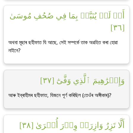
أَمۡ لَمۡ يُنَبَّأۡ بِمَا فِي صُحُفِ مُوسَىٰ
[٣٦]
অথবা মূছাৰ ছহীফাত যি আছে, সেই সম্পৰ্কে তাক অৱহিত কৰা হোৱা
নাইনে?
وَإِبۡرَٰهِيمَ ٱلَّذِي وَفَّىٰٓ [٣٧]
আৰু ইব্ৰাহীমৰ ছহীফাত, যিজনে পূৰ্ণ কৰিছিল (তেওঁৰ অঙ্গীকাৰ)?
أَلَّا تَزِرُ وَازِرَةٞ وِزۡرَ أُخۡرَىٰ [٣٨]