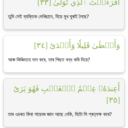
أَفَرَءَيۡتَ ٱلَّذِي تَوَلَّىٰ [٣٣]
তুমি সেই ব্যক্তিক দেখিছানে, যিয়ে মুখ ঘূৰাই লৈছে?
وَأَعۡطَىٰ قَلِيلٗا وَأَكۡدَىٰٓ [٣٤]
আৰু কিঞ্চিতহে দান কৰে, তাৰ পিছত বন্ধ কৰি দিয়ে?
أَعِندَهُۥ عِلۡمُ ٱلۡغَيۡبِ فَهُوَ يَرَىٰٓ
[٣٥]
তাৰ ওচৰত কিবা গায়েবৰ জ্ঞান আছে নেকি, যিটো সি প্ৰত্যক্ষ কৰে?