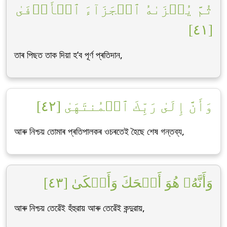
ثُمَّ يُجۡزَىٰهُ ٱلۡجَزَآءَ ٱلۡأَوۡفَىٰ
[٤١]
তাৰ পিছত তাক দিয়া হ’ব পূৰ্ণ প্ৰতিদান,
وَأَنَّ إِلَىٰ رَبِّكَ ٱلۡمُنتَهَىٰ [٤٢]
আৰু নিশ্চয় তোমাৰ প্ৰতিপালকৰ ওচৰতেই হৈছে শেষ গন্তব্য,
وَأَنَّهُۥ هُوَ أَضۡحَكَ وَأَبۡكَىٰ [٤٣]
আৰু নিশ্চয় তেৱেঁই হঁহুৱায় আৰু তেৱেঁই কন্দুৱায়,