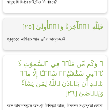
মানুহে যি বিচাৰে সেইটোৱে সি পায়নে?
فَلِلَّهِ ٱلۡأٓخِرَةُ وَٱلۡأُولَىٰ [٢٥]
প্ৰকৃততে আখিৰাত আৰু দুনিয়া আল্লাহৰেই।
۞ وَكَم مِّن مَّلَكٖ فِي ٱلسَّمَٰوَٰتِ لَا
تُغۡنِي شَفَٰعَتُهُمۡ شَيۡـًٔا إِلَّا مِنۢ
بَعۡدِ أَن يَأۡذَنَ ٱللَّهُ لِمَن يَشَآءُ
وَيَرۡضَىٰٓ [٢٦]
আৰু আকাশসমূহত অসংখ্য ফিৰিস্তা আছে, যিসকলৰ মধ্যস্থতা কোনো