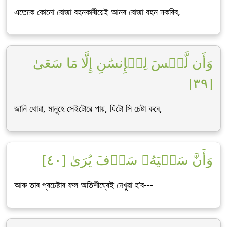
এতেকে কোনো বোজা বহনকাৰীয়েই আনৰ বোজা বহন নকৰিব,
وَأَن لَّيۡسَ لِلۡإِنسَٰنِ إِلَّا مَا سَعَىٰ
[٣٩]
জানি থোৱা, মানুহে সেইটোৱে পায়, যিটো সি চেষ্টা কৰে,
وَأَنَّ سَعۡيَهُۥ سَوۡفَ يُرَىٰ [٤٠]
আৰু তাৰ প্ৰচেষ্টাৰ ফল অতিশীঘ্ৰেই দেখুৱা হ’ব---