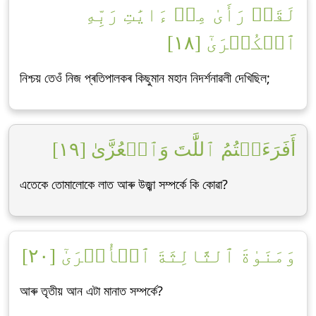
لَقَدۡ رَأَىٰ مِنۡ ءَايَٰتِ رَبِّهِ
ٱلۡكُبۡرَىٰٓ [١٨]
নিশ্চয় তেওঁ নিজ প্ৰতিপালকৰ কিছুমান মহান নিদৰ্শনাৱলী দেখিছিল;
أَفَرَءَيۡتُمُ ٱللَّٰتَ وَٱلۡعُزَّىٰ [١٩]
এতেকে তোমালোকে লাত আৰু উজ্ঝা সম্পৰ্কে কি কোৱা?
وَمَنَوٰةَ ٱلثَّالِثَةَ ٱلۡأُخۡرَىٰٓ [٢٠]
আৰু তৃতীয় আন এটা মানাত সম্পৰ্কে?