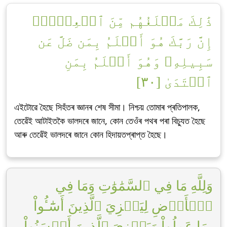
ذَٰلِكَ مَبۡلَغُهُم مِّنَ ٱلۡعِلۡمِۚ
إِنَّ رَبَّكَ هُوَ أَعۡلَمُ بِمَن ضَلَّ عَن
سَبِيلِهِۦ وَهُوَ أَعۡلَمُ بِمَنِ
ٱهۡتَدَىٰ [٣٠]
এইটোৱে হৈছে সিহঁতৰ জ্ঞানৰ শেষ সীমা। নিশ্চয় তোমাৰ প্ৰতিপালক,
তেৱেঁই আটাইতকৈ ভালদৰে জানে, কোন তেওঁৰ পথৰ পৰা বিচ্যুত হৈছে
আৰু তেৱেঁই ভালদৰে জানে কোন হিদায়তপ্ৰাপ্ত হৈছে।
وَلِلَّهِ مَا فِي ٱلسَّمَٰوَٰتِ وَمَا فِي
ٱلۡأَرۡضِ لِيَجۡزِيَ ٱلَّذِينَ أَسَٰٓـُٔواْ
بِمَا عَمِلُواْ وَيَجۡزِيَ ٱلَّذِينَ أَحۡسَنُواْ