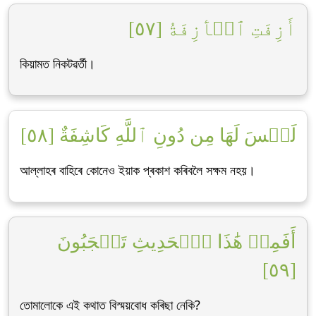
أَزِفَتِ ٱلۡأٓزِفَةُ [٥٧]
কিয়ামত নিকটৱৰ্তী।
لَيۡسَ لَهَا مِن دُونِ ٱللَّهِ كَاشِفَةٌ [٥٨]
আল্লাহৰ বাহিৰে কোনেও ইয়াক প্ৰকাশ কৰিবলৈ সক্ষম নহয়।
أَفَمِنۡ هَٰذَا ٱلۡحَدِيثِ تَعۡجَبُونَ
[٥٩]
তোমালোকে এই কথাত বিস্ময়বোধ কৰিছা নেকি?