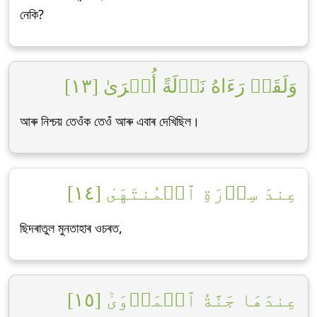
নেকি?
وَلَقَدۡ رَءَاهُ نَزۡلَةً أُخۡرَىٰ [١٣]
আৰু নিশ্চয় তেওঁক তেওঁ আৰু এবাৰ দেখিছিল।
عِندَ سِدۡرَةِ ٱلۡمُنتَهَىٰ [١٤]
ছিদৰাতুল মুনতাহাৰ ওচৰত,
عِندَهَا جَنَّةُ ٱلۡمَأۡوَىٰٓ [١٥]