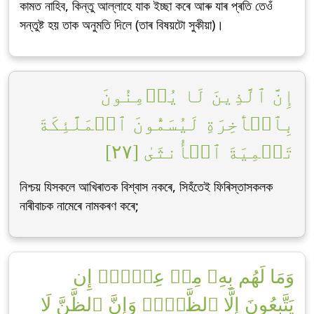
কামত নাহিব, কিন্তু আল্লাহে যাক ইচ্ছা কৰে আৰু যাৰ প্ৰতি তেওঁ
সন্তুষ্ট হয় তাক অনুমতি দিলে (তাৰ বিষয়টো সুকীয়া)।
إِنَّ ٱلَّذِينَ لَا يُؤۡمِنُونَ
بِٱلۡأٓخِرَةِ لَيُسَمُّونَ ٱلۡمَلَٰٓئِكَةَ
تَسۡمِيَةَ ٱلۡأُنثَىٰ [٢٧]
নিশ্চয় যিসকলে আখিৰাতক বিশ্বাস নকৰে, সিহঁতেই ফিৰিস্তাসকলক
নাৰীবাচক নামেৰে নামকৰণ কৰে;
وَمَا لَهُم بِهِۦ مِنۡ عِلۡمٍۖ إِن
يَتَّبِعُونَ إِلَّا ٱلظَّنَّۖ وَإِنَّ ٱلظَّنَّ لَا