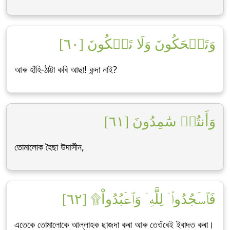
وَتَضۡحَكُونَ وَلَا تَبۡكُونَ [٦٠]
আৰু হাঁহি-ঠাট্টা কৰি আছা! কন্দা নাই?
وَأَنتُمۡ سَٰمِدُونَ [٦١]
তোমালোক হৈছা উদাসীন,
فَٱسۡجُدُواْۤ لِلَّهِۤ وَٱعۡبُدُواْ۩ [٦٢]
এতেকে তোমালোকে আল্লাহক ছাজদা কৰা আৰু তেওঁৰেই ইবাদত কৰা।