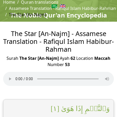
Home
Quran translations
Assamese Translation - Rafiqul Islam Habibur-Rahman
The Noble Qur'an Encyclopedia
The Star [An-Najm]
The Star [An-Najm] - Assamese
Translation - Rafiqul Islam Habibur-
Rahman
Surah
The Star [An-Najm]
Ayah
62
Location
Maccah
Number
53
وَٱلنَّجۡمِ إِذَا هَوَىٰ [١]