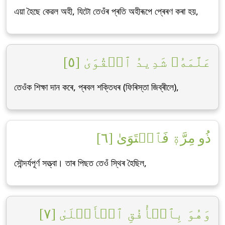
এয়া হৈছে কেৱল অহী, যিটো তেওঁৰ প্ৰতি অহীৰূপে প্ৰেৰণ কৰা হয়,
عَلَّمَهُۥ شَدِيدُ ٱلۡقُوَىٰ [٥]
তেওঁক শিক্ষা দান কৰে, প্ৰবল শক্তিধৰ (ফিৰিস্তা জিব্ৰীলে),
ذُو مِرَّةٖ فَٱسۡتَوَىٰ [٦]
সৌন্দৰ্যপূৰ্ণ সত্ত্বা। তাৰ পিছত তেওঁ স্থিৰ হৈছিল,
وَهُوَ بِٱلۡأُفُقِ ٱلۡأَعۡلَىٰ [٧]