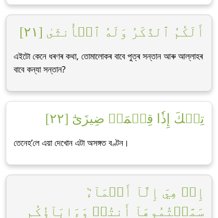
أَلَكُمُ ٱلذَّكَرُ وَلَهُ ٱلۡأُنثَىٰ [٢١]
এইটো কেনে ধৰণৰ কথা, তোমালোকৰ বাবে পুত্ৰ সন্তান আৰু আল্লাহৰ
বাবে কন্যা সন্তান?
تِلۡكَ إِذٗا قِسۡمَةٞ ضِيزَىٰٓ [٢٢]
তেনেহ’লে এয়া দেখোন এটা অসঙ্গত বণ্টন।
إِنۡ هِيَ إِلَّآ أَسۡمَآءٞ
سَمَّيۡتُمُوهَآ أَنتُمۡ وَءَابَآؤُكُم