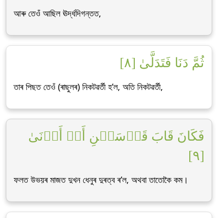
আৰু তেওঁ আছিল ঊৰ্দ্ধদিগন্তত,
ثُمَّ دَنَا فَتَدَلَّىٰ [٨]
তাৰ পিছত তেওঁ (ৰাছুলৰ) নিকটৱৰ্তী হ’ল, অতি নিকটৱৰ্তী,
فَكَانَ قَابَ قَوۡسَيۡنِ أَوۡ أَدۡنَىٰ
[٩]
ফলত উভয়ৰ মাজত দুখন ধেনুৰ দুৰত্ব ৰ’ল, অথবা তাতোকৈ কম।