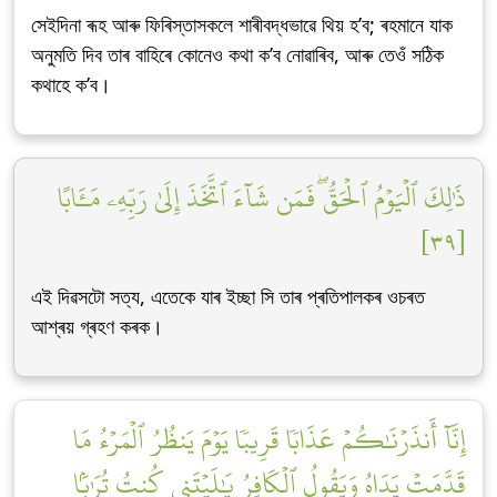
সেইদিনা ৰূহ আৰু ফিৰিস্তাসকলে শাৰীবদ্ধভাৱে থিয় হ’ব; ৰহমানে যাক
অনুমতি দিব তাৰ বাহিৰে কোনেও কথা ক’ব নোৱাৰিব, আৰু তেওঁ সঠিক
কথাহে ক’ব।
ذَٰلِكَ ٱلۡيَوۡمُ ٱلۡحَقُّۖ فَمَن شَآءَ ٱتَّخَذَ إِلَىٰ رَبِّهِۦ مَـَٔابًا
[٣٩]
এই দিৱসটো সত্য, এতেকে যাৰ ইচ্ছা সি তাৰ প্ৰতিপালকৰ ওচৰত
আশ্ৰয় গ্ৰহণ কৰক।
إِنَّآ أَنذَرۡنَٰكُمۡ عَذَابٗا قَرِيبٗا يَوۡمَ يَنظُرُ ٱلۡمَرۡءُ مَا
قَدَّمَتۡ يَدَاهُ وَيَقُولُ ٱلۡكَافِرُ يَٰلَيۡتَنِي كُنتُ تُرَٰبَۢا