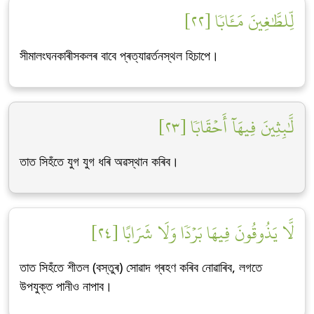
لِّلطَّٰغِينَ مَـَٔابٗا [٢٢]
সীমালংঘনকাৰীসকলৰ বাবে প্ৰত্যাৱৰ্তনস্থল হিচাপে।
لَّٰبِثِينَ فِيهَآ أَحۡقَابٗا [٢٣]
তাত সিহঁতে যুগ যুগ ধৰি অৱস্থান কৰিব।
لَّا يَذُوقُونَ فِيهَا بَرۡدٗا وَلَا شَرَابًا [٢٤]
তাত সিহঁতে শীতল (বস্তুৰ) সোৱাদ গ্ৰহণ কৰিব নোৱাৰিব, লগতে
উপযুক্ত পানীও নাপাব।