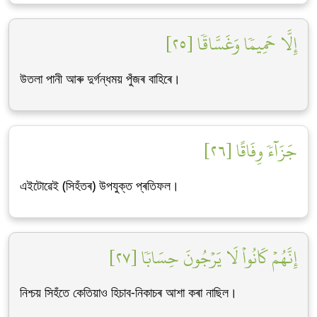
إِلَّا حَمِيمٗا وَغَسَّاقٗا [٢٥]
উতলা পানী আৰু দুৰ্গন্ধময় পুঁজৰ বাহিৰে।
جَزَآءٗ وِفَاقًا [٢٦]
এইটোৱেই (সিহঁতৰ) উপযুক্ত প্ৰতিফল।
إِنَّهُمۡ كَانُواْ لَا يَرۡجُونَ حِسَابٗا [٢٧]
নিশ্চয় সিহঁতে কেতিয়াও হিচাব-নিকাচৰ আশা কৰা নাছিল।