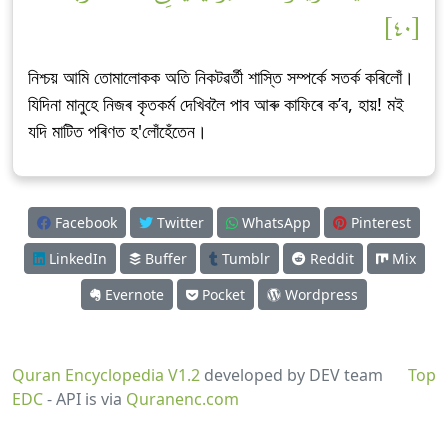
[٤٠]
নিশ্চয় আমি তোমালোকক অতি নিকটৱৰ্তী শাস্তি সম্পৰ্কে সতৰ্ক কৰিলোঁ।
যিদিনা মানুহে নিজৰ কৃতকৰ্ম দেখিবলৈ পাব আৰু কাফিৰে ক’ব, হায়! মই
যদি মাটিত পৰিণত হ'লোঁহেঁতেন।
Facebook
Twitter
WhatsApp
Pinterest
LinkedIn
Buffer
Tumblr
Reddit
Mix
Evernote
Pocket
Wordpress
Quran Encyclopedia V1.2
developed by DEV team
Top
EDC
- API is via
Quranenc.com