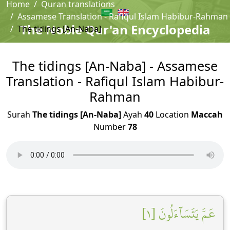
Home
Quran translations
Assamese Translation - Rafiqul Islam Habibur-Rahman
The Noble Qur'an Encyclopedia
The tidings [An-Naba]
The tidings [An-Naba] - Assamese
Translation - Rafiqul Islam Habibur-
Rahman
Surah
The tidings [An-Naba]
Ayah
40
Location
Maccah
Number
78
عَمَّ يَتَسَآءَلُونَ [١]