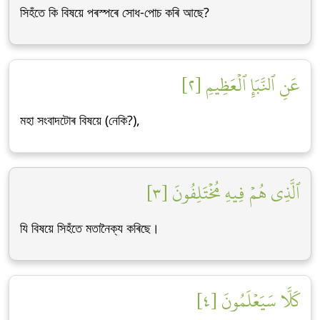
সিহঁতে কি বিষয়ে পৰস্পৰে সোধ-পোচ কৰি আছে?
عَنِ ٱلنَّبَإِ ٱلۡعَظِيمِ [٢]
মহা সংবাদটোৰ বিষয়ে (নেকি?),
ٱلَّذِي هُمۡ فِيهِ مُخۡتَلِفُونَ [٣]
যি বিষয়ে সিহঁতে মতানৈক্য কৰিছে।
كَلَّا سَيَعۡلَمُونَ [٤]