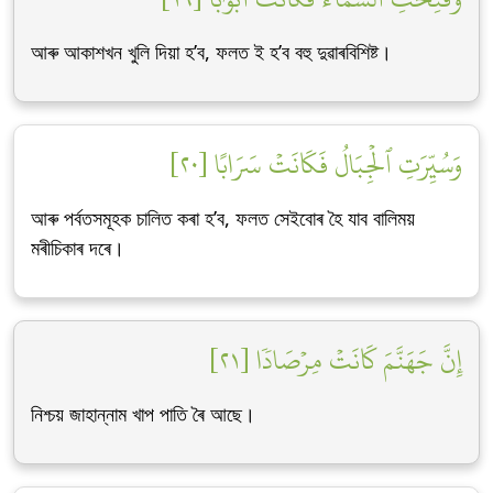
আৰু আকাশখন খুলি দিয়া হ’ব, ফলত ই হ’ব বহু দুৱাৰবিশিষ্ট।
وَسُيِّرَتِ ٱلۡجِبَالُ فَكَانَتۡ سَرَابًا [٢٠]
আৰু পৰ্বতসমূহক চালিত কৰা হ’ব, ফলত সেইবোৰ হৈ যাব বালিময়
মৰীচিকাৰ দৰে।
إِنَّ جَهَنَّمَ كَانَتۡ مِرۡصَادٗا [٢١]
নিশ্চয় জাহান্নাম খাপ পাতি ৰৈ আছে।