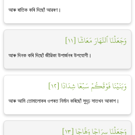
আৰু ৰাতিক কৰি দিছোঁ আৱৰণ।
وَجَعَلۡنَا ٱلنَّهَارَ مَعَاشٗا [١١]
আৰু দিনক কৰি দিছোঁ জীৱিকা উপাৰ্জনৰ উপযোগী।
وَبَنَيۡنَا فَوۡقَكُمۡ سَبۡعٗا شِدَادٗا [١٢]
আৰু আমি তোমালোকৰ ওপৰত নিৰ্মান কৰিছোঁ সুদৃঢ় সাতখন আকাশ।
وَجَعَلۡنَا سِرَاجٗا وَهَّاجٗا [١٣]