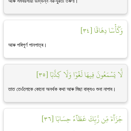
আৰু সমবয়সীয়া উদ্ভিন্ন নৱ-যুৱতী তৰুণী।
وَكَأۡسٗا دِهَاقٗا [٣٤]
আৰু পৰিপূৰ্ণ পানপাত্ৰ।
لَّا يَسۡمَعُونَ فِيهَا لَغۡوٗا وَلَا كِذَّٰبٗا [٣٥]
তাত তেওঁলোকে কোনো অনৰ্থক কথা আৰু মিছা বাক্যও শুনা নাপাব।
جَزَآءٗ مِّن رَّبِّكَ عَطَآءً حِسَابٗا [٣٦]