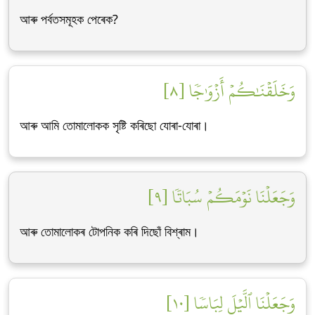
আৰু পৰ্বতসমূহক পেৰেক?
وَخَلَقۡنَٰكُمۡ أَزۡوَٰجٗا [٨]
আৰু আমি তোমালোকক সৃষ্টি কৰিছো যোৰা-যোৰা।
وَجَعَلۡنَا نَوۡمَكُمۡ سُبَاتٗا [٩]
আৰু তোমালোকৰ টোপনিক কৰি দিছোঁ বিশ্ৰাম।
وَجَعَلۡنَا ٱلَّيۡلَ لِبَاسٗا [١٠]