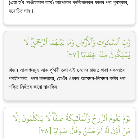
(এয়া হ’ব তেওঁলোকৰ বাবে) আপোনাৰ প্ৰতিপালকৰ ফালৰ পৰা পুৰস্কাৰ,
যথোচিত দান।
رَّبِّ ٱلسَّمَٰوَٰتِ وَٱلۡأَرۡضِ وَمَا بَيۡنَهُمَا ٱلرَّحۡمَٰنِۖ لَا
يَمۡلِكُونَ مِنۡهُ خِطَابٗا [٣٧]
যিজন আকাশসমূহ আৰু পৃথিৱী তথা এই দুয়োৰে মাজত থকা সকলোৰে
প্ৰতিপালক, পৰম কৰুণাময়, তেওঁৰ ওচৰত আবেদন-নিবেদন কৰিব পৰা
শক্তি সিহঁতৰ কাৰো নাথাকিব।
يَوۡمَ يَقُومُ ٱلرُّوحُ وَٱلۡمَلَٰٓئِكَةُ صَفّٗاۖ لَّا يَتَكَلَّمُونَ إِلَّا
مَنۡ أَذِنَ لَهُ ٱلرَّحۡمَٰنُ وَقَالَ صَوَابٗا [٣٨]