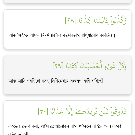
وَكَذَّبُواْ بِـَٔايَٰتِنَا كِذَّابٗا [٢٨]
আৰু সিহঁতে আমাৰ নিদৰ্শনাৱলীক কঠোৰভাৱে মিথ্যাৰোপ কৰিছিল।
وَكُلَّ شَيۡءٍ أَحۡصَيۡنَٰهُ كِتَٰبٗا [٢٩]
আৰু আমি প্ৰতিটো বস্তু লিখিতভাৱে সংৰক্ষণ কৰি ৰাখিছোঁ।
فَذُوقُواْ فَلَن نَّزِيدَكُمۡ إِلَّا عَذَابًا [٣٠]
এতেকে ভোগ কৰা, আমি তোমালোকৰ বাবে শাস্তিৰ বাহিৰে আন একো
বৃদ্ধি নকৰোঁ।