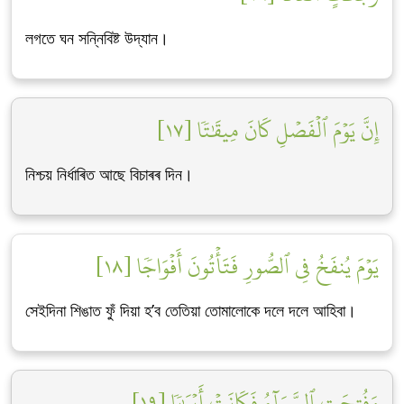
লগতে ঘন সন্নিবিষ্ট উদ্যান।
إِنَّ يَوۡمَ ٱلۡفَصۡلِ كَانَ مِيقَٰتٗا [١٧]
নিশ্চয় নিৰ্ধাৰিত আছে বিচাৰৰ দিন।
يَوۡمَ يُنفَخُ فِي ٱلصُّورِ فَتَأۡتُونَ أَفۡوَاجٗا [١٨]
সেইদিনা শিঙাত ফুঁ দিয়া হ’ব তেতিয়া তোমালোকে দলে দলে আহিবা।
وَفُتِحَتِ ٱلسَّمَآءُ فَكَانَتۡ أَبۡوَٰبٗا [١٩]