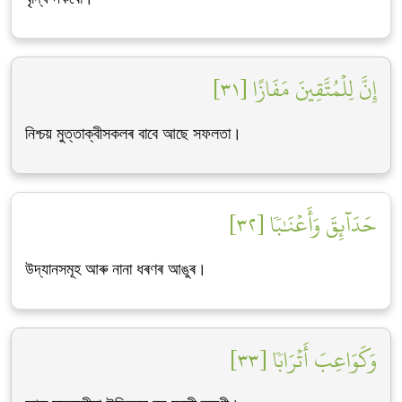
إِنَّ لِلۡمُتَّقِينَ مَفَازًا [٣١]
নিশ্চয় মুত্তাক্বীসকলৰ বাবে আছে সফলতা।
حَدَآئِقَ وَأَعۡنَٰبٗا [٣٢]
উদ্যানসমূহ আৰু নানা ধৰণৰ আঙুৰ।
وَكَوَاعِبَ أَتۡرَابٗا [٣٣]