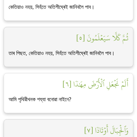
কেতিয়াও নহয়, সিহঁতে অতিশীঘ্ৰেই জানিবলৈ পাব।
ثُمَّ كَلَّا سَيَعۡلَمُونَ [٥]
তাৰ পিছত, কেতিয়াও নহয়, সিহঁতে অতিশীঘ্ৰেই জানিবলৈ পাব।
أَلَمۡ نَجۡعَلِ ٱلۡأَرۡضَ مِهَٰدٗا [٦]
আমি পৃথিৱীখনক শয্যা বনোৱা নাইনে?
وَٱلۡجِبَالَ أَوۡتَادٗا [٧]