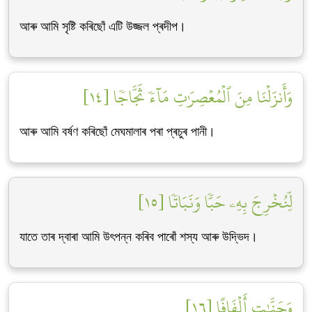
আৰু আমি সৃষ্টি কৰিছোঁ এটি উজ্জল প্ৰদীপ।
وَأَنزَلۡنَا مِنَ ٱلۡمُعۡصِرَٰتِ مَآءٗ ثَجَّاجٗا [١٤]
আৰু আমি বৰ্ষণ কৰিছোঁ মেঘমালাৰ পৰা প্ৰচুৰ পানী।
لِّنُخۡرِجَ بِهِۦ حَبّٗا وَنَبَاتٗا [١٥]
যাতে তাৰ দ্বাৰা আমি উৎপন্ন কৰিব পাৰোঁ শস্য আৰু উদ্ভিদ।
وَجَنَّٰتٍ أَلۡفَافًا [١٦]