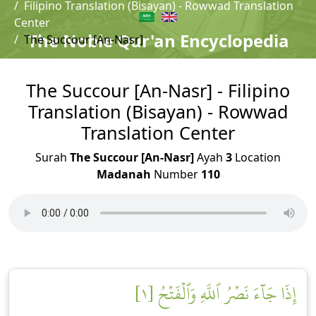
Filipino Translation (Bisayan) - Rowwad Translation
Center
The Noble Qur'an Encyclopedia
The Succour [An-Nasr]
The Succour [An-Nasr] - Filipino
Translation (Bisayan) - Rowwad
Translation Center
Surah
The Succour [An-Nasr]
Ayah
3
Location
Madanah
Number
110
إِذَا جَآءَ نَصۡرُ ٱللَّهِ وَٱلۡفَتۡحُ [١]