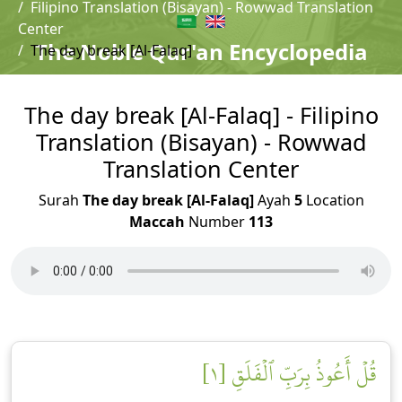
Filipino Translation (Bisayan) - Rowwad Translation
Center
The Noble Qur'an Encyclopedia
The day break [Al-Falaq]
The day break [Al-Falaq] - Filipino
Translation (Bisayan) - Rowwad
Translation Center
Surah
The day break [Al-Falaq]
Ayah
5
Location
Maccah
Number
113
قُلۡ أَعُوذُ بِرَبِّ ٱلۡفَلَقِ [١]