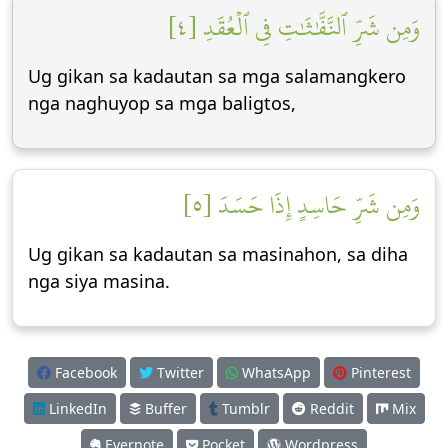
وَمِن شَرِّ ٱلنَّفَّٰثَٰتِ فِي ٱلۡعُقَدِ [٤]
Ug gikan sa kadautan sa mga salamangkero
nga naghuyop sa mga baligtos,
وَمِن شَرِّ حَاسِدٍ إِذَا حَسَدَ [٥]
Ug gikan sa kadautan sa masinahon, sa diha
nga siya masina.
Facebook
Twitter
WhatsApp
Pinterest
LinkedIn
Buffer
Tumblr
Reddit
Mix
Evernote
Pocket
Wordpress