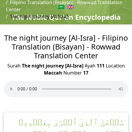
Filipino Translation (Bisayan) - Rowwad Translation
Center
The Noble Qur'an Encyclopedia
The night journey [Al-Isra]
The night journey [Al-Isra] - Filipino
Translation (Bisayan) - Rowwad
Translation Center
Surah
The night journey [Al-Isra]
Ayah
111
Location
Maccah
Number
17
سُبۡحَٰنَ ٱلَّذِيٓ أَسۡرَىٰ بِعَبۡدِهِۦ