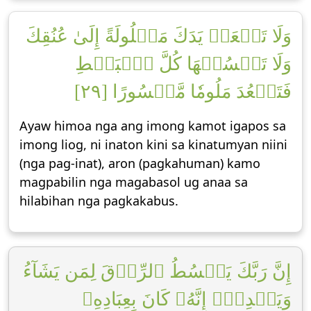
وَلَا تَجۡعَلۡ يَدَكَ مَغۡلُولَةً إِلَىٰ عُنُقِكَ
وَلَا تَبۡسُطۡهَا كُلَّ ٱلۡبَسۡطِ
فَتَقۡعُدَ مَلُومٗا مَّحۡسُورًا [٢٩]
Ayaw himoa nga ang imong kamot igapos sa
imong liog, ni inaton kini sa kinatumyan niini
(nga pag-inat), aron (pagkahuman) kamo
magpabilin nga magabasol ug anaa sa
hilabihan nga pagkakabus.
إِنَّ رَبَّكَ يَبۡسُطُ ٱلرِّزۡقَ لِمَن يَشَآءُ
وَيَقۡدِرُۚ إِنَّهُۥ كَانَ بِعِبَادِهِۦ