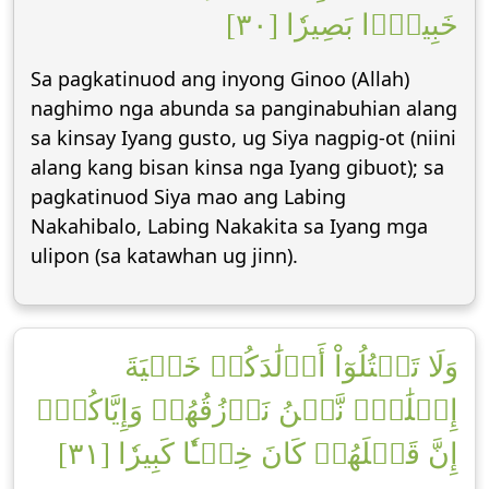
خَبِيرَۢا بَصِيرٗا [٣٠]
Sa pagkatinuod ang inyong Ginoo (Allah)
naghimo nga abunda sa panginabuhian alang
sa kinsay Iyang gusto, ug Siya nagpig-ot (niini
alang kang bisan kinsa nga Iyang gibuot); sa
pagkatinuod Siya mao ang Labing
Nakahibalo, Labing Nakakita sa Iyang mga
ulipon (sa katawhan ug jinn).
وَلَا تَقۡتُلُوٓاْ أَوۡلَٰدَكُمۡ خَشۡيَةَ
إِمۡلَٰقٖۖ نَّحۡنُ نَرۡزُقُهُمۡ وَإِيَّاكُمۡۚ
إِنَّ قَتۡلَهُمۡ كَانَ خِطۡـٔٗا كَبِيرٗا [٣١]