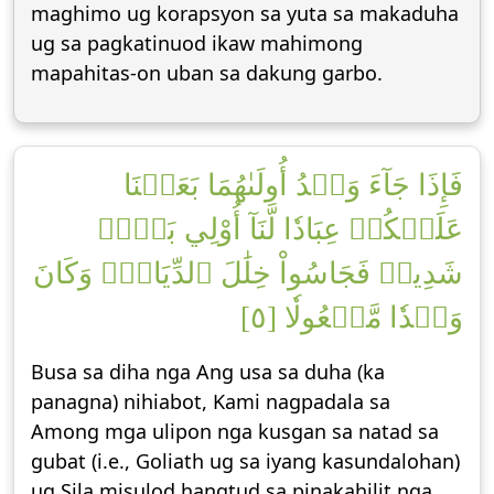
maghimo ug korapsyon sa yuta sa makaduha
ug sa pagkatinuod ikaw mahimong
mapahitas-on uban sa dakung garbo.
فَإِذَا جَآءَ وَعۡدُ أُولَىٰهُمَا بَعَثۡنَا
عَلَيۡكُمۡ عِبَادٗا لَّنَآ أُوْلِي بَأۡسٖ
شَدِيدٖ فَجَاسُواْ خِلَٰلَ ٱلدِّيَارِۚ وَكَانَ
وَعۡدٗا مَّفۡعُولٗا [٥]
Busa sa diha nga Ang usa sa duha (ka
panagna) nihiabot, Kami nagpadala sa
Among mga ulipon nga kusgan sa natad sa
gubat (i.e., Goliath ug sa iyang kasundalohan)
ug Sila misulod hangtud sa pinakahilit nga