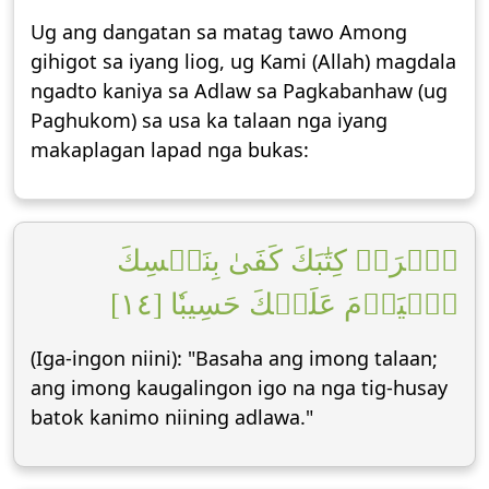
Ug ang dangatan sa matag tawo Among
gihigot sa iyang liog, ug Kami (Allah) magdala
ngadto kaniya sa Adlaw sa Pagkabanhaw (ug
Paghukom) sa usa ka talaan nga iyang
makaplagan lapad nga bukas:
ٱقۡرَأۡ كِتَٰبَكَ كَفَىٰ بِنَفۡسِكَ
ٱلۡيَوۡمَ عَلَيۡكَ حَسِيبٗا [١٤]
(Iga-ingon niini): "Basaha ang imong talaan;
ang imong kaugalingon igo na nga tig-husay
batok kanimo niining adlawa."