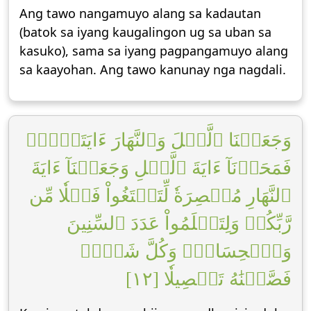
Ang tawo nangamuyo alang sa kadautan
(batok sa iyang kaugalingon ug sa uban sa
kasuko), sama sa iyang pagpangamuyo alang
sa kaayohan. Ang tawo kanunay nga nagdali.
وَجَعَلۡنَا ٱلَّيۡلَ وَٱلنَّهَارَ ءَايَتَيۡنِۖ
فَمَحَوۡنَآ ءَايَةَ ٱلَّيۡلِ وَجَعَلۡنَآ ءَايَةَ
ٱلنَّهَارِ مُبۡصِرَةٗ لِّتَبۡتَغُواْ فَضۡلٗا مِّن
رَّبِّكُمۡ وَلِتَعۡلَمُواْ عَدَدَ ٱلسِّنِينَ
وَٱلۡحِسَابَۚ وَكُلَّ شَيۡءٖ
فَصَّلۡنَٰهُ تَفۡصِيلٗا [١٢]