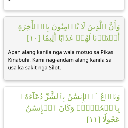
وَأَنَّ ٱلَّذِينَ لَا يُؤۡمِنُونَ بِٱلۡأٓخِرَةِ
أَعۡتَدۡنَا لَهُمۡ عَذَابًا أَلِيمٗا [١٠]
Apan alang kanila nga wala motuo sa Pikas
Kinabuhi, Kami nag-andam alang kanila sa
usa ka sakit nga Silot.
وَيَدۡعُ ٱلۡإِنسَٰنُ بِٱلشَّرِّ دُعَآءَهُۥ
بِٱلۡخَيۡرِۖ وَكَانَ ٱلۡإِنسَٰنُ
عَجُولٗا [١١]