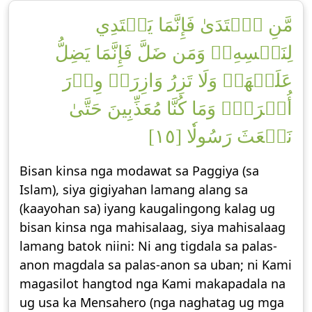
مَّنِ ٱهۡتَدَىٰ فَإِنَّمَا يَهۡتَدِي
لِنَفۡسِهِۦۖ وَمَن ضَلَّ فَإِنَّمَا يَضِلُّ
عَلَيۡهَاۚ وَلَا تَزِرُ وَازِرَةٞ وِزۡرَ
أُخۡرَىٰۗ وَمَا كُنَّا مُعَذِّبِينَ حَتَّىٰ
نَبۡعَثَ رَسُولٗا [١٥]
Bisan kinsa nga modawat sa Paggiya (sa
Islam), siya gigiyahan lamang alang sa
(kaayohan sa) iyang kaugalingong kalag ug
bisan kinsa nga mahisalaag, siya mahisalaag
lamang batok niini: Ni ang tigdala sa palas-
anon magdala sa palas-anon sa uban; ni Kami
magasilot hangtod nga Kami makapadala na
ug usa ka Mensahero (nga naghatag ug mga