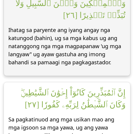
وَٱلۡمِسۡكِينَ وَٱبۡنَ ٱلسَّبِيلِ وَلَا
تُبَذِّرۡ تَبۡذِيرًا [٢٦]
Ihatag sa paryente ang iyang angay nga
katungod (bahin), ug sa mga kabus ug ang
natanggong nga mga magpapanaw 'ug mga
langyaw" ug ayaw gastuha ang imong
bahandi sa pamaagi nga pagkagastador.
إِنَّ ٱلۡمُبَذِّرِينَ كَانُوٓاْ إِخۡوَٰنَ ٱلشَّيَٰطِينِۖ
وَكَانَ ٱلشَّيۡطَٰنُ لِرَبِّهِۦ كَفُورٗا [٢٧]
Sa pagkatinuod ang mga usikan mao ang
mga igsoon sa mga yawa, ug ang yawa