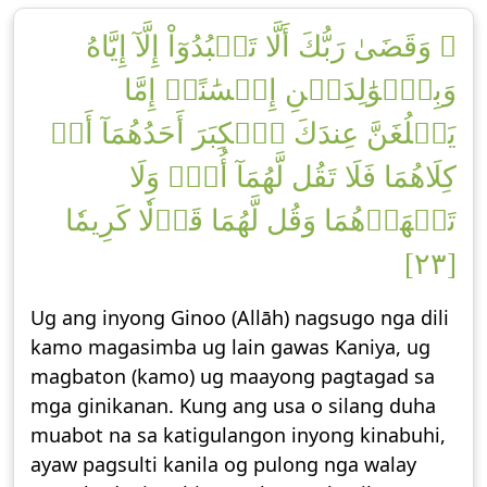
۞ وَقَضَىٰ رَبُّكَ أَلَّا تَعۡبُدُوٓاْ إِلَّآ إِيَّاهُ
وَبِٱلۡوَٰلِدَيۡنِ إِحۡسَٰنًاۚ إِمَّا
يَبۡلُغَنَّ عِندَكَ ٱلۡكِبَرَ أَحَدُهُمَآ أَوۡ
كِلَاهُمَا فَلَا تَقُل لَّهُمَآ أُفّٖ وَلَا
تَنۡهَرۡهُمَا وَقُل لَّهُمَا قَوۡلٗا كَرِيمٗا
[٢٣]
Ug ang inyong Ginoo (Allāh) nagsugo nga dili
kamo magasimba ug lain gawas Kaniya, ug
magbaton (kamo) ug maayong pagtagad sa
mga ginikanan. Kung ang usa o silang duha
muabot na sa katigulangon inyong kinabuhi,
ayaw pagsulti kanila og pulong nga walay