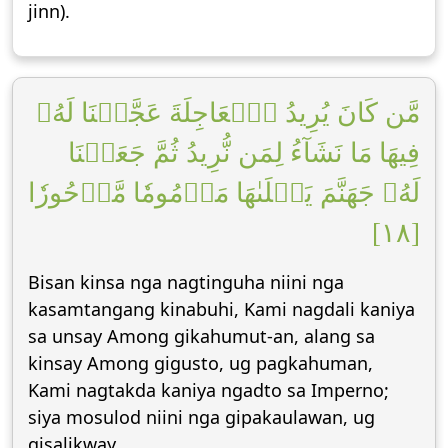
jinn).
مَّن كَانَ يُرِيدُ ٱلۡعَاجِلَةَ عَجَّلۡنَا لَهُۥ
فِيهَا مَا نَشَآءُ لِمَن نُّرِيدُ ثُمَّ جَعَلۡنَا
لَهُۥ جَهَنَّمَ يَصۡلَىٰهَا مَذۡمُومٗا مَّدۡحُورٗا
[١٨]
Bisan kinsa nga nagtinguha niini nga
kasamtangang kinabuhi, Kami nagdali kaniya
sa unsay Among gikahumut-an, alang sa
kinsay Among gigusto, ug pagkahuman,
Kami nagtakda kaniya ngadto sa Imperno;
siya mosulod niini nga gipakaulawan, ug
gisalikway.