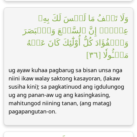
وَلَا تَقۡفُ مَا لَيۡسَ لَكَ بِهِۦ
عِلۡمٌۚ إِنَّ ٱلسَّمۡعَ وَٱلۡبَصَرَ
وَٱلۡفُؤَادَ كُلُّ أُوْلَٰٓئِكَ كَانَ عَنۡهُ
مَسۡـُٔولٗا [٣٦]
ug ayaw kuhaa pagbarug sa bisan unsa nga
niini ikaw walay saktong kasayoran, (lakaw
susiha kini); sa pagkatinuod ang igdulungog
ug ang panan-aw ug ang kasingkasing,
mahitungod niining tanan, (ang matag)
pagapangutan-on.