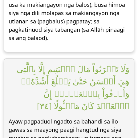
usa ka makiangayon nga balos), busa himoa
siya nga dili molapas sa makiangayon nga
utlanan sa (pagbalus) pagpatay; sa
pagkatinuod siya tabangan (sa Allāh pinaagi
sa ang balaod).
وَلَا تَقۡرَبُواْ مَالَ ٱلۡيَتِيمِ إِلَّا بِٱلَّتِي
هِيَ أَحۡسَنُ حَتَّىٰ يَبۡلُغَ أَشُدَّهُۥۚ
وَأَوۡفُواْ بِٱلۡعَهۡدِۖ إِنَّ
ٱلۡعَهۡدَ كَانَ مَسۡـُٔولٗا [٣٤]
Ayaw pagpaduol ngadto sa bahandi sa ilo
gawas sa maayong paagi hangtud nga siya