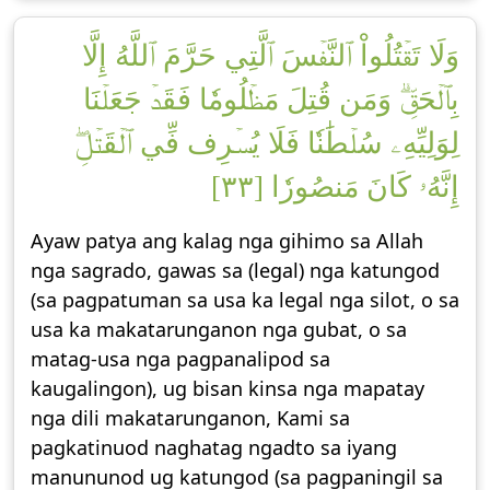
وَلَا تَقۡتُلُواْ ٱلنَّفۡسَ ٱلَّتِي حَرَّمَ ٱللَّهُ إِلَّا
بِٱلۡحَقِّۗ وَمَن قُتِلَ مَظۡلُومٗا فَقَدۡ جَعَلۡنَا
لِوَلِيِّهِۦ سُلۡطَٰنٗا فَلَا يُسۡرِف فِّي ٱلۡقَتۡلِۖ
إِنَّهُۥ كَانَ مَنصُورٗا [٣٣]
Ayaw patya ang kalag nga gihimo sa Allah
nga sagrado, gawas sa (legal) nga katungod
(sa pagpatuman sa usa ka legal nga silot, o sa
usa ka makatarunganon nga gubat, o sa
matag-usa nga pagpanalipod sa
kaugalingon), ug bisan kinsa nga mapatay
nga dili makatarunganon, Kami sa
pagkatinuod naghatag ngadto sa iyang
manununod ug katungod (sa pagpaningil sa