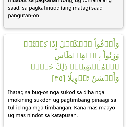
muabut sa pagkahamtong; ug tumana ang
saad, sa pagkatinuod (ang matag) saad
pangutan-on.
وَأَوۡفُواْ ٱلۡكَيۡلَ إِذَا كِلۡتُمۡ
وَزِنُواْ بِٱلۡقِسۡطَاسِ
ٱلۡمُسۡتَقِيمِۚ ذَٰلِكَ خَيۡرٞ
وَأَحۡسَنُ تَأۡوِيلٗا [٣٥]
Ihatag sa bug-os nga sukod sa diha nga
imokining sukdon ug pagtimbang pinaagi sa
tul-id nga mga timbangan. Kana mas maayo
ug mas nindot sa katapusan.