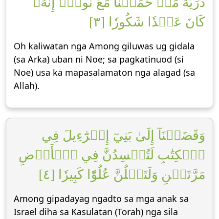
ذُرِّيَّةَ مَنۡ حَمَلۡنَا مَعَ نُوحٍۚ إِنَّهُۥ
كَانَ عَبۡدٗا شَكُورٗا [٣]
Oh kaliwatan nga Among giluwas ug gidala
(sa Arka) uban ni Noe; sa pagkatinuod (si
Noe) usa ka mapasalamaton nga alagad (sa
Allah).
وَقَضَيۡنَآ إِلَىٰ بَنِيٓ إِسۡرَٰٓءِيلَ فِي
ٱلۡكِتَٰبِ لَتُفۡسِدُنَّ فِي ٱلۡأَرۡضِ
مَرَّتَيۡنِ وَلَتَعۡلُنَّ عُلُوّٗا كَبِيرٗا [٤]
Among gipadayag ngadto sa mga anak sa
Israel diha sa Kasulatan (Torah) nga sila