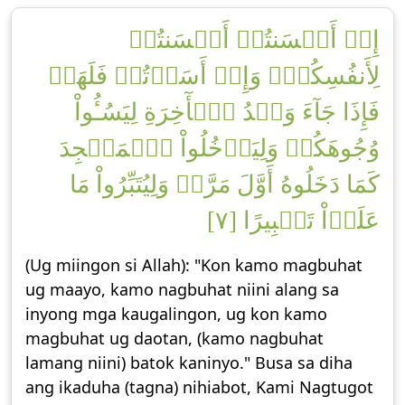
إِنۡ أَحۡسَنتُمۡ أَحۡسَنتُمۡ
لِأَنفُسِكُمۡۖ وَإِنۡ أَسَأۡتُمۡ فَلَهَاۚ
فَإِذَا جَآءَ وَعۡدُ ٱلۡأٓخِرَةِ لِيَسُـُٔواْ
وُجُوهَكُمۡ وَلِيَدۡخُلُواْ ٱلۡمَسۡجِدَ
كَمَا دَخَلُوهُ أَوَّلَ مَرَّةٖ وَلِيُتَبِّرُواْ مَا
عَلَوۡاْ تَتۡبِيرًا [٧]
(Ug miingon si Allah): "Kon kamo magbuhat
ug maayo, kamo nagbuhat niini alang sa
inyong mga kaugalingon, ug kon kamo
magbuhat ug daotan, (kamo nagbuhat
lamang niini) batok kaninyo." Busa sa diha
ang ikaduha (tagna) nihiabot, Kami Nagtugot