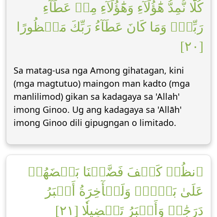
كُلّٗا نُّمِدُّ هَٰٓؤُلَآءِ وَهَٰٓؤُلَآءِ مِنۡ عَطَآءِ
رَبِّكَۚ وَمَا كَانَ عَطَآءُ رَبِّكَ مَحۡظُورًا
[٢٠]
Sa matag-usa nga Among gihatagan, kini
(mga magtutuo) maingon man kadto (mga
manlilimod) gikan sa kadagaya sa 'Allah'
imong Ginoo. Ug ang kadagaya sa 'Allāh'
imong Ginoo dili gipugngan o limitado.
ٱنظُرۡ كَيۡفَ فَضَّلۡنَا بَعۡضَهُمۡ
عَلَىٰ بَعۡضٖۚ وَلَلۡأٓخِرَةُ أَكۡبَرُ
دَرَجَٰتٖ وَأَكۡبَرُ تَفۡضِيلٗا [٢١]