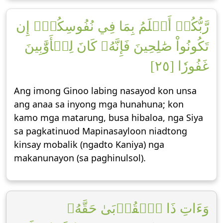
رَّبُّكُمۡ أَعۡلَمُ بِمَا فِي نُفُوسِكُمۡۚ إِن
تَكُونُواْ صَٰلِحِينَ فَإِنَّهُۥ كَانَ لِلۡأَوَّٰبِينَ
غَفُورٗا [٢٥]
Ang imong Ginoo labing nasayod kon unsa
ang anaa sa inyong mga hunahuna; kon
kamo mga matarung, busa hibaloa, nga Siya
sa pagkatinuod Mapinasayloon niadtong
kinsay mobalik (ngadto Kaniya) nga
makanunayon (sa paghinulsol).
وَءَاتِ ذَا ٱلۡقُرۡبَىٰ حَقَّهُۥ