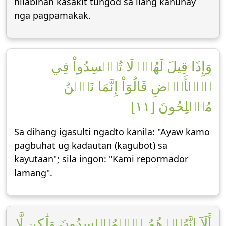
hilabihan kasakit tungod sa ilang kanunay
nga pagpamakak.
وَإِذَا قِيلَ لَهُمۡ لَا تُفۡسِدُواْ فِي
ٱلۡأَرۡضِ قَالُوٓاْ إِنَّمَا نَحۡنُ
مُصۡلِحُونَ [١١]
Sa dihang igasulti ngadto kanila: "Ayaw kamo
pagbuhat ug kadautan (kagubot) sa
kayutaan"; sila ingon: "Kami repormador
lamang".
أَلَآ إِنَّهُمۡ هُمُ ٱلۡمُفۡسِدُونَ وَلَٰكِن لَّا