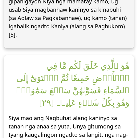
gipahigayon Niya nga mamatay kamo, ug
usab Siya magbanhaw kaninyo sa kinabuhi
(sa Adlaw sa Pagkabanhaw), ug kamo (tanan)
igabalik ngadto Kaniya (alang sa Paghukom)
[5].
هُوَ ٱلَّذِي خَلَقَ لَكُم مَّا فِي
ٱلۡأَرۡضِ جَمِيعٗا ثُمَّ ٱسۡتَوَىٰٓ إِلَى
ٱلسَّمَآءِ فَسَوَّىٰهُنَّ سَبۡعَ سَمَٰوَٰتٖۚ
وَهُوَ بِكُلِّ شَيۡءٍ عَلِيمٞ [٢٩]
Siya mao ang Nagbuhat alang kaninyo sa
tanan nga anaa sa yuta, Unya gitumong sa
Iyang kaugalingon ngadto sa langit, nga nag-