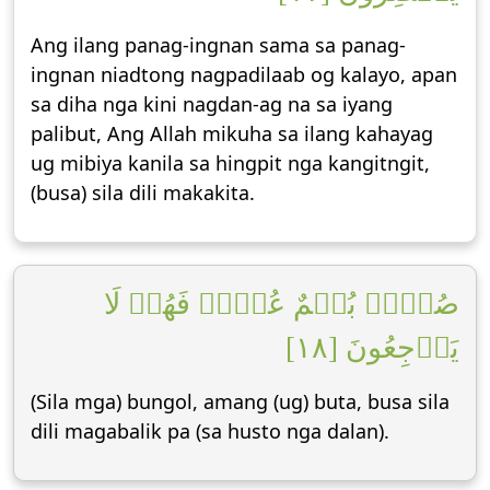
Ang ilang panag-ingnan sama sa panag-
ingnan niadtong nagpadilaab og kalayo, apan
sa diha nga kini nagdan-ag na sa iyang
palibut, Ang Allah mikuha sa ilang kahayag
ug mibiya kanila sa hingpit nga kangitngit,
(busa) sila dili makakita.
صُمُّۢ بُكۡمٌ عُمۡيٞ فَهُمۡ لَا
يَرۡجِعُونَ [١٨]
(Sila mga) bungol, amang (ug) buta, busa sila
dili magabalik pa (sa husto nga dalan).