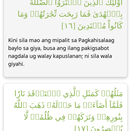
أُوْلَٰٓئِكَ ٱلَّذِينَ ٱشۡتَرَوُاْ ٱلضَّلَٰلَةَ
بِٱلۡهُدَىٰ فَمَا رَبِحَت تِّجَٰرَتُهُمۡ وَمَا
كَانُواْ مُهۡتَدِينَ [١٦]
Kini sila mao ang mipalit sa Pagkahisalaag
baylo sa giya, busa ang ilang pakigsabot
nagdala ug walay kapuslanan; ni sila wala
giyahi.
مَثَلُهُمۡ كَمَثَلِ ٱلَّذِي ٱسۡتَوۡقَدَ نَارٗا
فَلَمَّآ أَضَآءَتۡ مَا حَوۡلَهُۥ ذَهَبَ ٱللَّهُ
بِنُورِهِمۡ وَتَرَكَهُمۡ فِي ظُلُمَٰتٖ لَّا
يُبۡصِرُونَ [١٧]