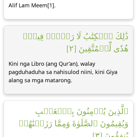
Alif Lam Meem[1].
ذَٰلِكَ ٱلۡكِتَٰبُ لَا رَيۡبَۛ فِيهِۛ
هُدٗى لِّلۡمُتَّقِينَ [٢]
Kini nga Libro (ang Qur’an), walay
pagduhaduha sa nahisulod niini, kini Giya
alang sa mga matarong.
ٱلَّذِينَ يُؤۡمِنُونَ بِٱلۡغَيۡبِ
وَيُقِيمُونَ ٱلصَّلَوٰةَ وَمِمَّا رَزَقۡنَٰهُمۡ
يُنفِقُونَ [٣]