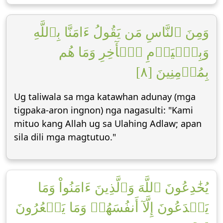
وَمِنَ ٱلنَّاسِ مَن يَقُولُ ءَامَنَّا بِٱللَّهِ
وَبِٱلۡيَوۡمِ ٱلۡأٓخِرِ وَمَا هُم
بِمُؤۡمِنِينَ [٨]
Ug taliwala sa mga katawhan adunay (mga
tigpaka-aron ingnon) nga nagasulti: "Kami
mituo kang Allah ug sa Ulahing Adlaw; apan
sila dili mga magtutuo."
يُخَٰدِعُونَ ٱللَّهَ وَٱلَّذِينَ ءَامَنُواْ وَمَا
يَخۡدَعُونَ إِلَّآ أَنفُسَهُمۡ وَمَا يَشۡعُرُونَ