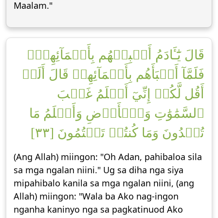
Maalam."
قَالَ يَٰٓـَٔادَمُ أَنۢبِئۡهُم بِأَسۡمَآئِهِمۡۖ
فَلَمَّآ أَنۢبَأَهُم بِأَسۡمَآئِهِمۡ قَالَ أَلَمۡ
أَقُل لَّكُمۡ إِنِّيٓ أَعۡلَمُ غَيۡبَ
ٱلسَّمَٰوَٰتِ وَٱلۡأَرۡضِ وَأَعۡلَمُ مَا
تُبۡدُونَ وَمَا كُنتُمۡ تَكۡتُمُونَ [٣٣]
(Ang Allah) miingon: "Oh Adan, pahibaloa sila
sa mga ngalan niini." Ug sa diha nga siya
mipahibalo kanila sa mga ngalan niini, (ang
Allah) miingon: "Wala ba Ako nag-ingon
nganha kaninyo nga sa pagkatinuod Ako