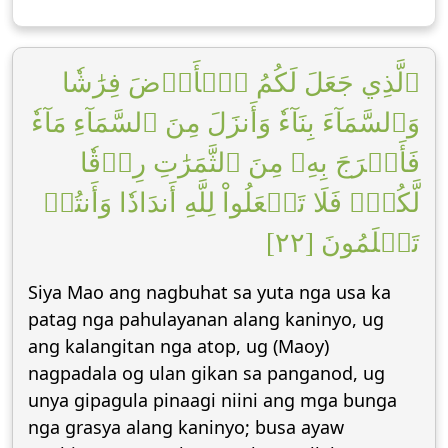
ٱلَّذِي جَعَلَ لَكُمُ ٱلۡأَرۡضَ فِرَٰشٗا
وَٱلسَّمَآءَ بِنَآءٗ وَأَنزَلَ مِنَ ٱلسَّمَآءِ مَآءٗ
فَأَخۡرَجَ بِهِۦ مِنَ ٱلثَّمَرَٰتِ رِزۡقٗا
لَّكُمۡۖ فَلَا تَجۡعَلُواْ لِلَّهِ أَندَادٗا وَأَنتُمۡ
تَعۡلَمُونَ [٢٢]
Siya Mao ang nagbuhat sa yuta nga usa ka
patag nga pahulayanan alang kaninyo, ug
ang kalangitan nga atop, ug (Maoy)
nagpadala og ulan gikan sa panganod, ug
unya gipagula pinaagi niini ang mga bunga
nga grasya alang kaninyo; busa ayaw