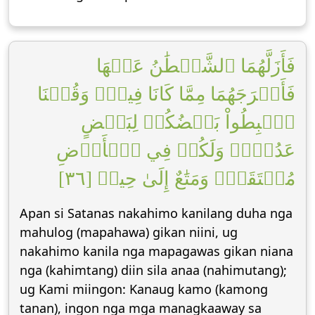
فَأَزَلَّهُمَا ٱلشَّيۡطَٰنُ عَنۡهَا
فَأَخۡرَجَهُمَا مِمَّا كَانَا فِيهِۖ وَقُلۡنَا
ٱهۡبِطُواْ بَعۡضُكُمۡ لِبَعۡضٍ
عَدُوّٞۖ وَلَكُمۡ فِي ٱلۡأَرۡضِ
مُسۡتَقَرّٞ وَمَتَٰعٌ إِلَىٰ حِينٖ [٣٦]
Apan si Satanas nakahimo kanilang duha nga
mahulog (mapahawa) gikan niini, ug
nakahimo kanila nga mapagawas gikan niana
nga (kahimtang) diin sila anaa (nahimutang);
ug Kami miingon: Kanaug kamo (kamong
tanan), ingon nga mga managkaaway sa