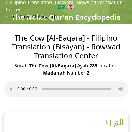
Filipino Translation (Bisayan) - Rowwad Translation
Center
The Noble Qur'an Encyclopedia
The Cow [Al-Baqara]
The Cow [Al-Baqara] - Filipino
Translation (Bisayan) - Rowwad
Translation Center
Surah
The Cow [Al-Baqara]
Ayah
286
Location
Madanah
Number
2
الٓمٓ [١]