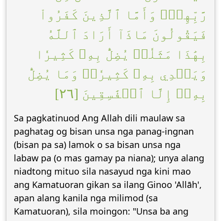
رَّبِّهِمۡۖ وَأَمَّا ٱلَّذِينَ كَفَرُواْ
فَيَقُولُونَ مَاذَآ أَرَادَ ٱللَّهُ
بِهَٰذَا مَثَلٗاۘ يُضِلُّ بِهِۦ كَثِيرٗا
وَيَهۡدِي بِهِۦ كَثِيرٗاۚ وَمَا يُضِلُّ
بِهِۦٓ إِلَّا ٱلۡفَٰسِقِينَ [٢٦]
Sa pagkatinuod Ang Allah dili maulaw sa
paghatag og bisan unsa nga panag-ingnan
(bisan pa sa) lamok o sa bisan unsa nga
labaw pa (o mas gamay pa niana); unya alang
niadtong mituo sila nasayud nga kini mao
ang Kamatuoran gikan sa ilang Ginoo 'Allāh',
apan alang kanila nga milimod (sa
Kamatuoran), sila moingon: "Unsa ba ang