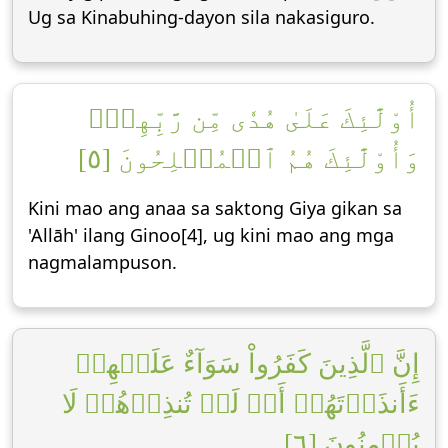
Ug sa Kinabuhing-dayon sila nakasiguro.
أُوْلَٰٓئِكَ عَلَىٰ هُدٗى مِّن رَّبِّهِمۡۖ
وَأُوْلَٰٓئِكَ هُمُ ٱلۡمُفۡلِحُونَ [٥]
Kini mao ang anaa sa saktong Giya gikan sa
'Allāh' ilang Ginoo[4], ug kini mao ang mga
nagmalampuson.
إِنَّ ٱلَّذِينَ كَفَرُواْ سَوَآءٌ عَلَيۡهِمۡ
ءَأَنذَرۡتَهُمۡ أَمۡ لَمۡ تُنذِرۡهُمۡ لَا
يُؤۡمِنُونَ [٦]