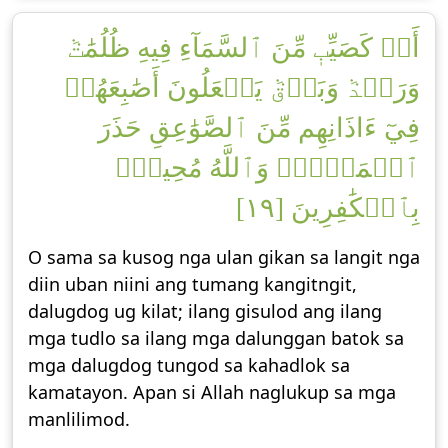
أَوۡ كَصَيِّبٖ مِّنَ ٱلسَّمَآءِ فِيهِ ظُلُمَٰتٞ
وَرَعۡدٞ وَبَرۡقٞ يَجۡعَلُونَ أَصَٰبِعَهُمۡ
فِيٓ ءَاذَانِهِم مِّنَ ٱلصَّوَٰعِقِ حَذَرَ
ٱلۡمَوۡتِۚ وَٱللَّهُ مُحِيطُۢ
بِٱلۡكَٰفِرِينَ [١٩]
O sama sa kusog nga ulan gikan sa langit nga
diin uban niini ang tumang kangitngit,
dalugdog ug kilat; ilang gisulod ang ilang
mga tudlo sa ilang mga dalunggan batok sa
mga dalugdog tungod sa kahadlok sa
kamatayon. Apan si Allah naglukup sa mga
manlilimod.