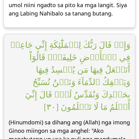
umol niini ngadto sa pito ka mga langit. Siya
ang Labing Nahibalo sa tanang butang.
وَإِذۡ قَالَ رَبُّكَ لِلۡمَلَٰٓئِكَةِ إِنِّي جَاعِلٞ
فِي ٱلۡأَرۡضِ خَلِيفَةٗۖ قَالُوٓاْ
أَتَجۡعَلُ فِيهَا مَن يُفۡسِدُ فِيهَا
وَيَسۡفِكُ ٱلدِّمَآءَ وَنَحۡنُ نُسَبِّحُ
بِحَمۡدِكَ وَنُقَدِّسُ لَكَۖ قَالَ إِنِّيٓ
أَعۡلَمُ مَا لَا تَعۡلَمُونَ [٣٠]
(Hinumdomi) sa dihang ang (Allah) nga imong
Ginoo miingon sa mga anghel: "Ako