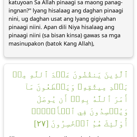
katuyoan Sa Allah pinaagi sa maong panag-
ingnan?" lyang hisalaag ang daghan pinaagi
nini, ug daghan usat ang lyang gigiyahan
pinaagi niini. Apan dili Niya hisalaag ang
pinaagi niini (sa bisan kinsa) gawas sa mga
masinupakon (batok Kang Allah),
ٱلَّذِينَ يَنقُضُونَ عَهۡدَ ٱللَّهِ مِنۢ
بَعۡدِ مِيثَٰقِهِۦ وَيَقۡطَعُونَ مَآ
أَمَرَ ٱللَّهُ بِهِۦٓ أَن يُوصَلَ
وَيُفۡسِدُونَ فِي ٱلۡأَرۡضِۚ
أُوْلَٰٓئِكَ هُمُ ٱلۡخَٰسِرُونَ [٢٧]