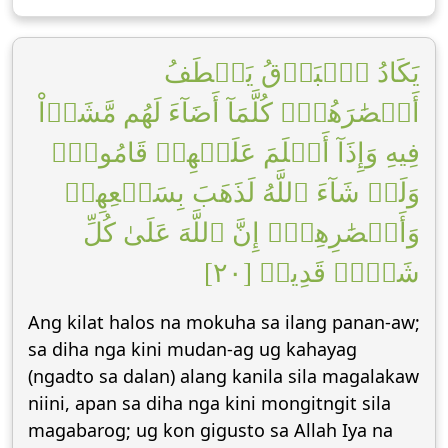
يَكَادُ ٱلۡبَرۡقُ يَخۡطَفُ
أَبۡصَٰرَهُمۡۖ كُلَّمَآ أَضَآءَ لَهُم مَّشَوۡاْ
فِيهِ وَإِذَآ أَظۡلَمَ عَلَيۡهِمۡ قَامُواْۚ
وَلَوۡ شَآءَ ٱللَّهُ لَذَهَبَ بِسَمۡعِهِمۡ
وَأَبۡصَٰرِهِمۡۚ إِنَّ ٱللَّهَ عَلَىٰ كُلِّ
شَيۡءٖ قَدِيرٞ [٢٠]
Ang kilat halos na mokuha sa ilang panan-aw;
sa diha nga kini mudan-ag ug kahayag
(ngadto sa dalan) alang kanila sila magalakaw
niini, apan sa diha nga kini mongitngit sila
magabarog; ug kon gigusto sa Allah Iya na