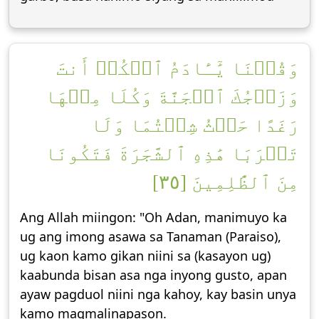
وَقُلۡنَا يَٰٓـَٔادَمُ ٱسۡكُنۡ أَنتَ
وَزَوۡجُكَ ٱلۡجَنَّةَ وَكُلَا مِنۡهَا
رَغَدًا حَيۡثُ شِئۡتُمَا وَلَا
تَقۡرَبَا هَٰذِهِ ٱلشَّجَرَةَ فَتَكُونَا
مِنَ ٱلظَّٰلِمِينَ [٣٥]
Ang Allah miingon: "Oh Adan, manimuyo ka
ug ang imong asawa sa Tanaman (Paraiso),
ug kaon kamo gikan niini sa (kasayon ug)
kaabunda bisan asa nga inyong gusto, apan
ayaw pagduol niini nga kahoy, kay basin unya
kamo magmalinapason.