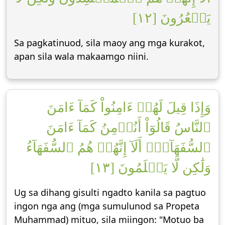
يَشۡعُرُونَ [١٢]
Sa pagkatinuod, sila maoy ang mga kurakot,
apan sila wala makaamgo niini.
وَإِذَا قِيلَ لَهُمۡ ءَامِنُواْ كَمَآ ءَامَنَ
ٱلنَّاسُ قَالُوٓاْ أَنُؤۡمِنُ كَمَآ ءَامَنَ
ٱلسُّفَهَآءُۗ أَلَآ إِنَّهُمۡ هُمُ ٱلسُّفَهَآءُ
وَلَٰكِن لَّا يَعۡلَمُونَ [١٣]
Ug sa dihang gisulti ngadto kanila sa pagtuo
ingon nga ang (mga sumulunod sa Propeta
Muhammad) mituo, sila miingon: "Motuo ba