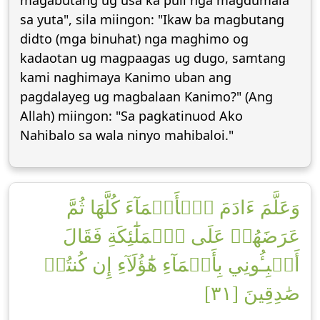
magabutang ug usa ka puli nga magdumala
sa yuta", sila miingon: "Ikaw ba magbutang
didto (mga binuhat) nga maghimo og
kadaotan ug magpaagas ug dugo, samtang
kami naghimaya Kanimo uban ang
pagdalayeg ug magbalaan Kanimo?" (Ang
Allah) miingon: "Sa pagkatinuod Ako
Nahibalo sa wala ninyo mahibaloi."
وَعَلَّمَ ءَادَمَ ٱلۡأَسۡمَآءَ كُلَّهَا ثُمَّ
عَرَضَهُمۡ عَلَى ٱلۡمَلَٰٓئِكَةِ فَقَالَ
أَنۢبِـُٔونِي بِأَسۡمَآءِ هَٰٓؤُلَآءِ إِن كُنتُمۡ
صَٰدِقِينَ [٣١]