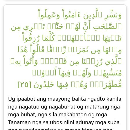
وَبَشِّرِ ٱلَّذِينَ ءَامَنُواْ وَعَمِلُواْ
ٱلصَّٰلِحَٰتِ أَنَّ لَهُمۡ جَنَّٰتٖ تَجۡرِي مِن
تَحۡتِهَا ٱلۡأَنۡهَٰرُۖ كُلَّمَا رُزِقُواْ
مِنۡهَا مِن ثَمَرَةٖ رِّزۡقٗا قَالُواْ هَٰذَا
ٱلَّذِي رُزِقۡنَا مِن قَبۡلُۖ وَأُتُواْ بِهِۦ
مُتَشَٰبِهٗاۖ وَلَهُمۡ فِيهَآ أَزۡوَٰجٞ
مُّطَهَّرَةٞۖ وَهُمۡ فِيهَا خَٰلِدُونَ [٢٥]
Ug ipaabot ang maayong balita ngadto kanila
nga nagatuo ug nagabuhat og matarung nga
mga buhat, nga sila makabaton og mga
Tanaman nga sa ubos niini adunay mga suba