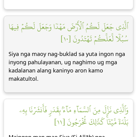
ٱلَّذِي جَعَلَ لَكُمُ ٱلۡأَرۡضَ مَهۡدٗا وَجَعَلَ لَكُمۡ فِيهَا
سُبُلٗا لَّعَلَّكُمۡ تَهۡتَدُونَ [١٠]
Siya nga maoy nag-buklad sa yuta ingon nga
inyong pahulayanan, ug naghimo ug mga
kadalanan alang kaninyo aron kamo
makatultol.
وَٱلَّذِي نَزَّلَ مِنَ ٱلسَّمَآءِ مَآءَۢ بِقَدَرٖ فَأَنشَرۡنَا بِهِۦ
بَلۡدَةٗ مَّيۡتٗاۚ كَذَٰلِكَ تُخۡرَجُونَ [١١]