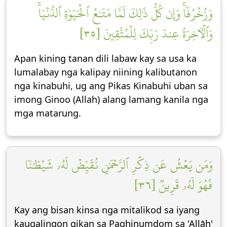
وَزُخۡرُفٗاۚ وَإِن كُلُّ ذَٰلِكَ لَمَّا مَتَٰعُ ٱلۡحَيَوٰةِ ٱلدُّنۡيَاۚ
وَٱلۡأٓخِرَةُ عِندَ رَبِّكَ لِلۡمُتَّقِينَ [٣٥]
Apan kining tanan dili labaw kay sa usa ka
lumalabay nga kalipay niining kalibutanon
nga kinabuhi, ug ang Pikas Kinabuhi uban sa
imong Ginoo (Allah) alang lamang kanila nga
mga matarung.
وَمَن يَعۡشُ عَن ذِكۡرِ ٱلرَّحۡمَٰنِ نُقَيِّضۡ لَهُۥ شَيۡطَٰنٗا
فَهُوَ لَهُۥ قَرِينٞ [٣٦]
Kay ang bisan kinsa nga mitalikod sa iyang
kaugalingon gikan sa Paghinumdom sa 'Allāh'