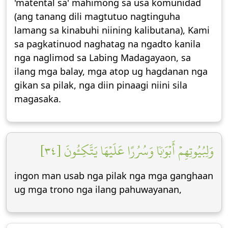
'matental sa' mahimong sa usa komunidad
(ang tanang dili magtutuo nagtinguha
lamang sa kinabuhi niining kalibutana), Kami
sa pagkatinuod naghatag na ngadto kanila
nga naglimod sa Labing Madagayaon, sa
ilang mga balay, mga atop ug hagdanan nga
gikan sa pilak, nga diin pinaagi niini sila
magasaka.
وَلِبُيُوتِهِمۡ أَبۡوَٰبٗا وَسُرُرًا عَلَيۡهَا يَتَّكِـُٔونَ [٣٤]
ingon man usab nga pilak nga mga ganghaan
ug mga trono nga ilang pahuwayanan,