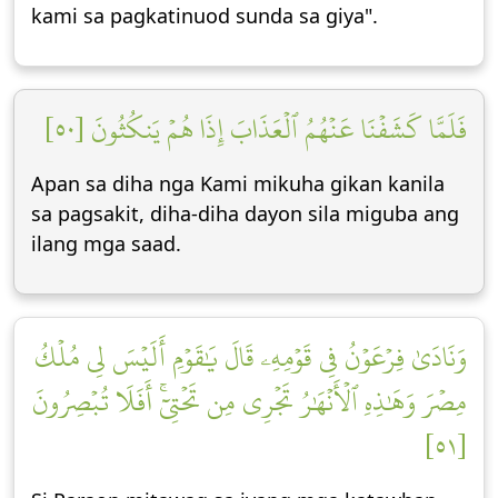
kami sa pagkatinuod sunda sa giya".
فَلَمَّا كَشَفۡنَا عَنۡهُمُ ٱلۡعَذَابَ إِذَا هُمۡ يَنكُثُونَ [٥٠]
Apan sa diha nga Kami mikuha gikan kanila
sa pagsakit, diha-diha dayon sila miguba ang
ilang mga saad.
وَنَادَىٰ فِرۡعَوۡنُ فِي قَوۡمِهِۦ قَالَ يَٰقَوۡمِ أَلَيۡسَ لِي مُلۡكُ
مِصۡرَ وَهَٰذِهِ ٱلۡأَنۡهَٰرُ تَجۡرِي مِن تَحۡتِيٓۚ أَفَلَا تُبۡصِرُونَ
[٥١]