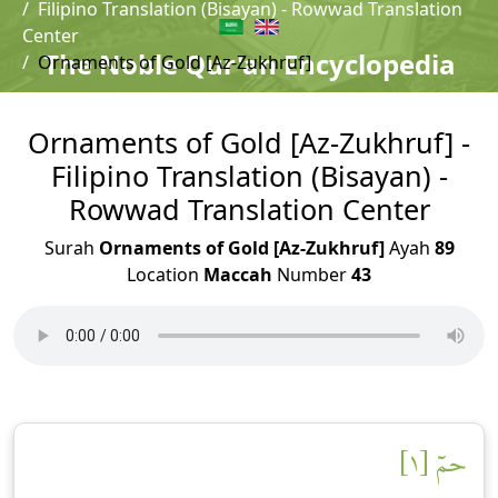
Filipino Translation (Bisayan) - Rowwad Translation
Center
The Noble Qur'an Encyclopedia
Ornaments of Gold [Az-Zukhruf]
Ornaments of Gold [Az-Zukhruf] -
Filipino Translation (Bisayan) -
Rowwad Translation Center
Surah
Ornaments of Gold [Az-Zukhruf]
Ayah
89
Location
Maccah
Number
43
حمٓ [١]