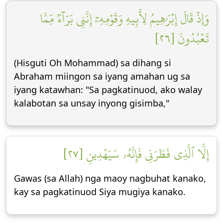
وَإِذۡ قَالَ إِبۡرَٰهِيمُ لِأَبِيهِ وَقَوۡمِهِۦٓ إِنَّنِي بَرَآءٞ مِّمَّا
تَعۡبُدُونَ [٢٦]
(Hisguti Oh Mohammad) sa dihang si
Abraham miingon sa iyang amahan ug sa
iyang katawhan: "Sa pagkatinuod, ako walay
kalabotan sa unsay inyong gisimba,"
إِلَّا ٱلَّذِي فَطَرَنِي فَإِنَّهُۥ سَيَهۡدِينِ [٢٧]
Gawas (sa Allah) nga maoy nagbuhat kanako,
kay sa pagkatinuod Siya mugiya kanako.