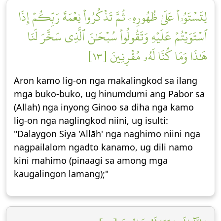
لِتَسۡتَوُۥاْ عَلَىٰ ظُهُورِهِۦ ثُمَّ تَذۡكُرُواْ نِعۡمَةَ رَبِّكُمۡ إِذَا
ٱسۡتَوَيۡتُمۡ عَلَيۡهِ وَتَقُولُواْ سُبۡحَٰنَ ٱلَّذِي سَخَّرَ لَنَا
هَٰذَا وَمَا كُنَّا لَهُۥ مُقۡرِنِينَ [١٣]
Aron kamo lig-on nga makalingkod sa ilang
mga buko-buko, ug hinumdumi ang Pabor sa
(Allah) nga inyong Ginoo sa diha nga kamo
lig-on nga naglingkod niini, ug isulti:
"Dalaygon Siya 'Allāh' nga naghimo niini nga
nagpailalom ngadto kanamo, ug dili namo
kini mahimo (pinaagi sa among mga
kaugalingon lamang);"