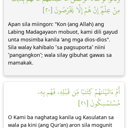
مِنۡ عِلۡمٍۖ إِنۡ هُمۡ إِلَّا يَخۡرُصُونَ [٢٠]
Apan sila miingon: "Kon (ang Allah) ang
Labing Madagayaon mobuot, kami dili gayud
unta mosimba kanila 'ang mga dios-dios".
Sila walay kahibalo ˹sa pagsuporta˺ niini
˹pangangkon˺; wala silay gibuhat gawas sa
mamakak.
أَمۡ ءَاتَيۡنَٰهُمۡ كِتَٰبٗا مِّن قَبۡلِهِۦ فَهُم بِهِۦ
مُسۡتَمۡسِكُونَ [٢١]
O Kami ba naghatag kanila ug Kasulatan sa
wala pa kini (ang Qur’an) aron sila mogunit