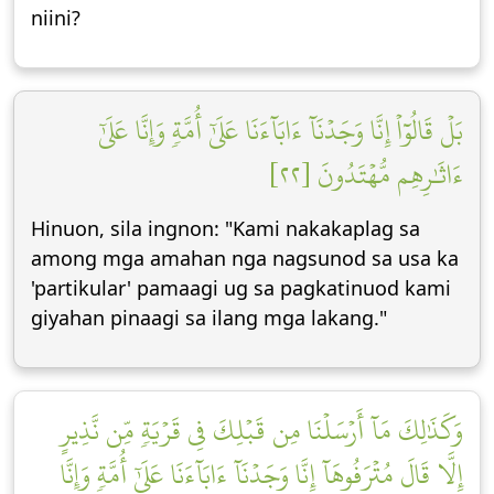
niini?
بَلۡ قَالُوٓاْ إِنَّا وَجَدۡنَآ ءَابَآءَنَا عَلَىٰٓ أُمَّةٖ وَإِنَّا عَلَىٰٓ
ءَاثَٰرِهِم مُّهۡتَدُونَ [٢٢]
Hinuon, sila ingnon: "Kami nakakaplag sa
among mga amahan nga nagsunod sa usa ka
'partikular' pamaagi ug sa pagkatinuod kami
giyahan pinaagi sa ilang mga lakang."
وَكَذَٰلِكَ مَآ أَرۡسَلۡنَا مِن قَبۡلِكَ فِي قَرۡيَةٖ مِّن نَّذِيرٍ
إِلَّا قَالَ مُتۡرَفُوهَآ إِنَّا وَجَدۡنَآ ءَابَآءَنَا عَلَىٰٓ أُمَّةٖ وَإِنَّا