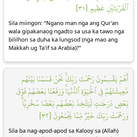
ٱلۡقَرۡيَتَيۡنِ عَظِيمٍ [٣١]
Sila miingon: "Ngano man nga ang Qur'an
wala gipakanaog ngadto sa usa ka tawo nga
bililhon sa duha ka lungsod (nga mao ang
Makkah ug Ta'if sa Arabia)?"
أَهُمۡ يَقۡسِمُونَ رَحۡمَتَ رَبِّكَۚ نَحۡنُ قَسَمۡنَا بَيۡنَهُم
مَّعِيشَتَهُمۡ فِي ٱلۡحَيَوٰةِ ٱلدُّنۡيَاۚ وَرَفَعۡنَا بَعۡضَهُمۡ فَوۡقَ
بَعۡضٖ دَرَجَٰتٖ لِّيَتَّخِذَ بَعۡضُهُم بَعۡضٗا سُخۡرِيّٗاۗ
وَرَحۡمَتُ رَبِّكَ خَيۡرٞ مِّمَّا يَجۡمَعُونَ [٣٢]
Sila ba nag-apod-apod sa Kalooy sa (Allah)