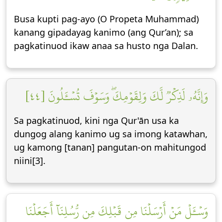
Busa kupti pag-ayo (O Propeta Muhammad)
kanang gipadayag kanimo (ang Qur’an); sa
pagkatinuod ikaw anaa sa husto nga Dalan.
وَإِنَّهُۥ لَذِكۡرٞ لَّكَ وَلِقَوۡمِكَۖ وَسَوۡفَ تُسۡـَٔلُونَ [٤٤]
Sa pagkatinuod, kini nga Qur'ān usa ka
dungog alang kanimo ug sa imong katawhan,
ug kamong [tanan] pangutan-on mahitungod
niini[3].
وَسۡـَٔلۡ مَنۡ أَرۡسَلۡنَا مِن قَبۡلِكَ مِن رُّسُلِنَآ أَجَعَلۡنَا