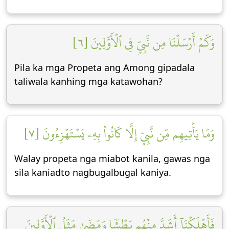
وَكَمۡ أَرۡسَلۡنَا مِن نَّبِيّٖ فِي ٱلۡأَوَّلِينَ [٦]
Pila ka mga Propeta ang Among gipadala
taliwala kanhing mga katawohan?
وَمَا يَأۡتِيهِم مِّن نَّبِيٍّ إِلَّا كَانُواْ بِهِۦ يَسۡتَهۡزِءُونَ [٧]
Walay propeta nga miabot kanila, gawas nga
sila kaniadto nagbugalbugal kaniya.
فَأَهۡلَكۡنَآ أَشَدَّ مِنۡهُم بَطۡشٗا وَمَضَىٰ مَثَلُ ٱلۡأَوَّلِينَ