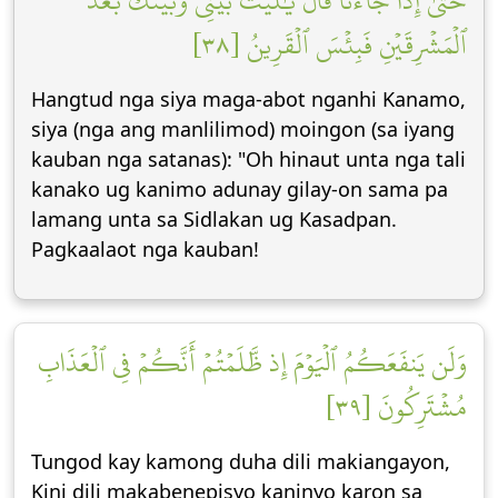
حَتَّىٰٓ إِذَا جَآءَنَا قَالَ يَٰلَيۡتَ بَيۡنِي وَبَيۡنَكَ بُعۡدَ
ٱلۡمَشۡرِقَيۡنِ فَبِئۡسَ ٱلۡقَرِينُ [٣٨]
Hangtud nga siya maga-abot nganhi Kanamo,
siya (nga ang manlilimod) moingon (sa iyang
kauban nga satanas): "Oh hinaut unta nga tali
kanako ug kanimo adunay gilay-on sama pa
lamang unta sa Sidlakan ug Kasadpan.
Pagkaalaot nga kauban!
وَلَن يَنفَعَكُمُ ٱلۡيَوۡمَ إِذ ظَّلَمۡتُمۡ أَنَّكُمۡ فِي ٱلۡعَذَابِ
مُشۡتَرِكُونَ [٣٩]
Tungod kay kamong duha dili makiangayon,
Kini dili makabenepisyo kaninyo karon sa