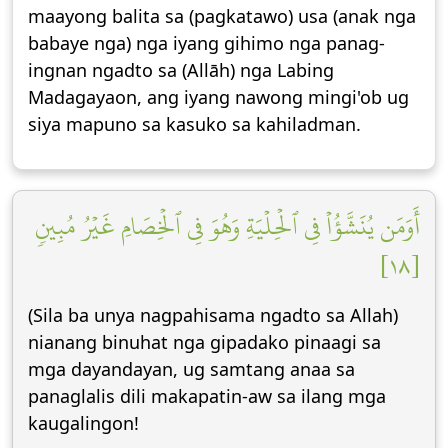
maayong balita sa (pagkatawo) usa (anak nga
babaye nga) nga iyang gihimo nga panag-
ingnan ngadto sa (Allāh) nga Labing
Madagayaon, ang iyang nawong mingi'ob ug
siya mapuno sa kasuko sa kahiladman.
أَوَمَن يُنَشَّؤُاْ فِي ٱلۡحِلۡيَةِ وَهُوَ فِي ٱلۡخِصَامِ غَيۡرُ مُبِينٖ
[١٨]
(Sila ba unya nagpahisama ngadto sa Allah)
nianang binuhat nga gipadako pinaagi sa
mga dayandayan, ug samtang anaa sa
panaglalis dili makapatin-aw sa ilang mga
kaugalingon!