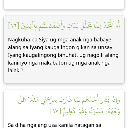
أَمِ ٱتَّخَذَ مِمَّا يَخۡلُقُ بَنَاتٖ وَأَصۡفَىٰكُم بِٱلۡبَنِينَ [١٦]
Nagkuha ba Siya ug mga anak nga babaye
alang sa Iyang kaugalingon gikan sa unsay
Iyang kaugalingong binuhat, ug nagpili alang
kaninyo nga makabaton ug mga anak nga
lalaki?
وَإِذَا بُشِّرَ أَحَدُهُم بِمَا ضَرَبَ لِلرَّحۡمَٰنِ مَثَلٗا ظَلَّ
وَجۡهُهُۥ مُسۡوَدّٗا وَهُوَ كَظِيمٌ [١٧]
Sa diha nga ang usa kanila hatagan sa