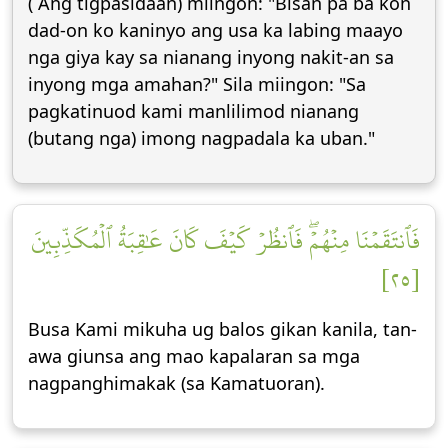
( Ang tigpasidaan) miingon: "Bisan pa ba kon
dad-on ko kaninyo ang usa ka labing maayo
nga giya kay sa nianang inyong nakit-an sa
inyong mga amahan?" Sila miingon: "Sa
pagkatinuod kami manlilimod nianang
(butang nga) imong nagpadala ka uban."
فَٱنتَقَمۡنَا مِنۡهُمۡۖ فَٱنظُرۡ كَيۡفَ كَانَ عَٰقِبَةُ ٱلۡمُكَذِّبِينَ
[٢٥]
Busa Kami mikuha ug balos gikan kanila, tan-
awa giunsa ang mao kapalaran sa mga
nagpanghimakak (sa Kamatuoran).