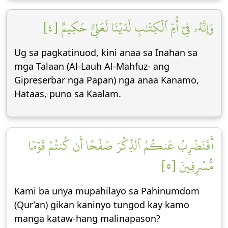
وَإِنَّهُۥ فِيٓ أُمِّ ٱلۡكِتَٰبِ لَدَيۡنَا لَعَلِيٌّ حَكِيمٌ [٤]
Ug sa pagkatinuod, kini anaa sa Inahan sa
mga Talaan (Al-Lauh Al-Mahfuz- ang
Gipreserbar nga Papan) nga anaa Kanamo,
Hataas, puno sa Kaalam.
أَفَنَضۡرِبُ عَنكُمُ ٱلذِّكۡرَ صَفۡحًا أَن كُنتُمۡ قَوۡمٗا
مُّسۡرِفِينَ [٥]
Kami ba unya mupahilayo sa Pahinumdom
(Qur’an) gikan kaninyo tungod kay kamo
manga kataw-hang malinapason?