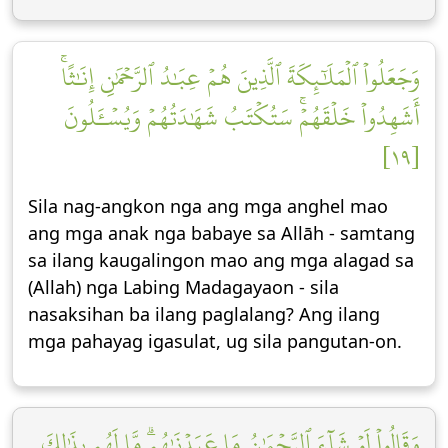
وَجَعَلُواْ ٱلۡمَلَٰٓئِكَةَ ٱلَّذِينَ هُمۡ عِبَٰدُ ٱلرَّحۡمَٰنِ إِنَٰثًاۚ
أَشَهِدُواْ خَلۡقَهُمۡۚ سَتُكۡتَبُ شَهَٰدَتُهُمۡ وَيُسۡـَٔلُونَ
[١٩]
Sila nag-angkon nga ang mga anghel mao
ang mga anak nga babaye sa Allāh - samtang
sa ilang kaugalingon mao ang mga alagad sa
(Allah) nga Labing Madagayaon - sila
nasaksihan ba ilang paglalang? Ang ilang
mga pahayag igasulat, ug sila pangutan-on.
وَقَالُواْ لَوۡ شَآءَ ٱلرَّحۡمَٰنُ مَا عَبَدۡنَٰهُمۗ مَّا لَهُم بِذَٰلِكَ