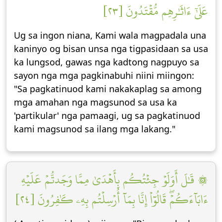
عَلَىٰٓ ءَاثَٰرِهِم مُّقۡتَدُونَ [٢٣]
Ug sa ingon niana, Kami wala magpadala una
kaninyo og bisan unsa nga tigpasidaan sa usa
ka lungsod, gawas nga kadtong nagpuyo sa
sayon ​​nga mga pagkinabuhi niini miingon:
"Sa pagkatinuod kami nakakaplag sa among
mga amahan nga magsunod sa usa ka
'partikular' nga pamaagi, ug sa pagkatinuod
kami magsunod sa ilang mga lakang."
۞ قَٰلَ أَوَلَوۡ جِئۡتُكُم بِأَهۡدَىٰ مِمَّا وَجَدتُّمۡ عَلَيۡهِ
ءَابَآءَكُمۡۖ قَالُوٓاْ إِنَّا بِمَآ أُرۡسِلۡتُم بِهِۦ كَٰفِرُونَ [٢٤]