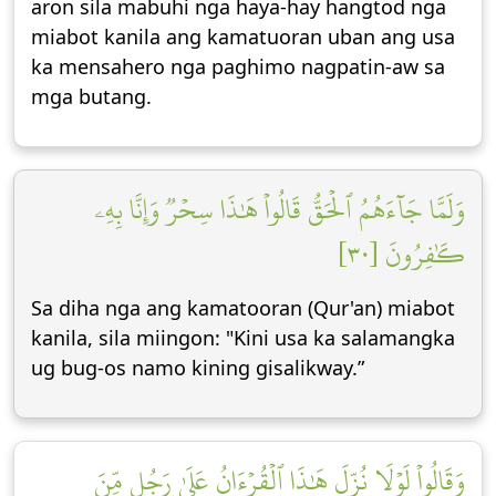
aron sila mabuhi nga haya-hay hangtod nga
miabot kanila ang kamatuoran uban ang usa
ka mensahero nga paghimo nagpatin-aw sa
mga butang.
وَلَمَّا جَآءَهُمُ ٱلۡحَقُّ قَالُواْ هَٰذَا سِحۡرٞ وَإِنَّا بِهِۦ
كَٰفِرُونَ [٣٠]
Sa diha nga ang kamatooran (Qur'an) miabot
kanila, sila miingon: "Kini usa ka salamangka
ug bug-os namo kining gisalikway.”
وَقَالُواْ لَوۡلَا نُزِّلَ هَٰذَا ٱلۡقُرۡءَانُ عَلَىٰ رَجُلٖ مِّنَ