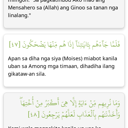
Mensahero sa (Allah) ang Ginoo sa tanan nga
linalang."
فَلَمَّا جَآءَهُم بِـَٔايَٰتِنَآ إِذَا هُم مِّنۡهَا يَضۡحَكُونَ [٤٧]
Apan sa diha nga siya (Moises) miabot kanila
uban sa Among mga timaan, dihadiha ilang
gikataw-an sila.
وَمَا نُرِيهِم مِّنۡ ءَايَةٍ إِلَّا هِيَ أَكۡبَرُ مِنۡ أُخۡتِهَاۖ
وَأَخَذۡنَٰهُم بِٱلۡعَذَابِ لَعَلَّهُمۡ يَرۡجِعُونَ [٤٨]