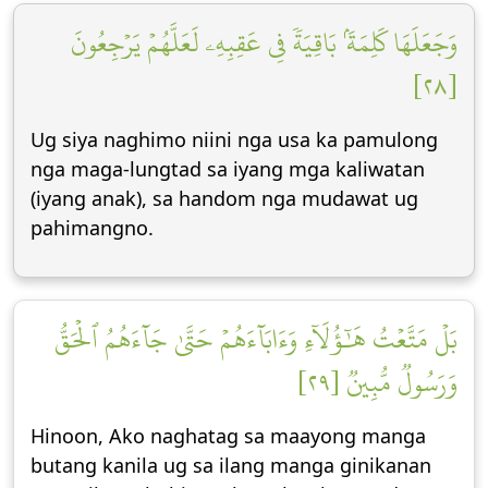
وَجَعَلَهَا كَلِمَةَۢ بَاقِيَةٗ فِي عَقِبِهِۦ لَعَلَّهُمۡ يَرۡجِعُونَ
[٢٨]
Ug siya naghimo niini nga usa ka pamulong
nga maga-lungtad sa iyang mga kaliwatan
(iyang anak), sa handom nga mudawat ug
pahimangno.
بَلۡ مَتَّعۡتُ هَٰٓؤُلَآءِ وَءَابَآءَهُمۡ حَتَّىٰ جَآءَهُمُ ٱلۡحَقُّ
وَرَسُولٞ مُّبِينٞ [٢٩]
Hinoon, Ako naghatag sa maayong manga
butang kanila ug sa ilang manga ginikanan