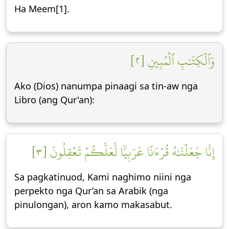
Ha Meem[1].
وَٱلۡكِتَٰبِ ٱلۡمُبِينِ [٢]
Ako (Dios) nanumpa pinaagi sa tin-aw nga
Libro (ang Qur'an):
إِنَّا جَعَلۡنَٰهُ قُرۡءَٰنًا عَرَبِيّٗا لَّعَلَّكُمۡ تَعۡقِلُونَ [٣]
Sa pagkatinuod, Kami naghimo niini nga
perpekto nga Qur’an sa Arabik (nga
pinulongan), aron kamo makasabut.