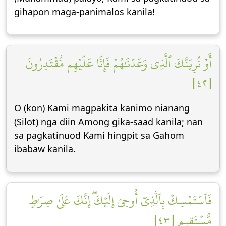
gihapon maga-panimalos kanila!
أَوۡ نُرِيَنَّكَ ٱلَّذِي وَعَدۡنَٰهُمۡ فَإِنَّا عَلَيۡهِم مُّقۡتَدِرُونَ
[٤٢]
O (kon) Kami magpakita kanimo nianang
(Silot) nga diin Among gika-saad kanila; nan
sa pagkatinuod Kami hingpit sa Gahom
ibabaw kanila.
فَٱسۡتَمۡسِكۡ بِٱلَّذِيٓ أُوحِيَ إِلَيۡكَۖ إِنَّكَ عَلَىٰ صِرَٰطٖ
مُّسۡتَقِيمٖ [٤٣]