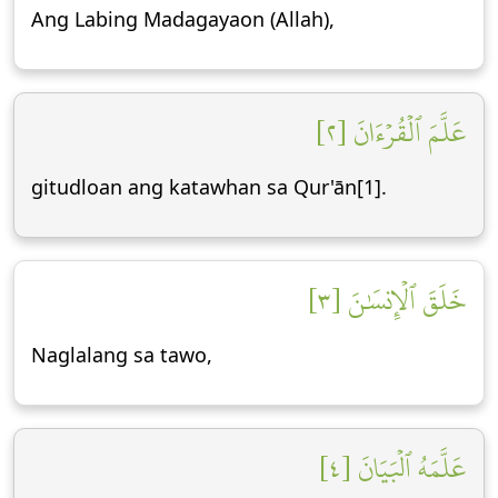
Ang Labing Madagayaon (Allah),
عَلَّمَ ٱلۡقُرۡءَانَ [٢]
gitudloan ang katawhan sa Qur'ān[1].
خَلَقَ ٱلۡإِنسَٰنَ [٣]
Naglalang sa tawo,
عَلَّمَهُ ٱلۡبَيَانَ [٤]