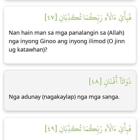
فَبِأَيِّ ءَالَآءِ رَبِّكُمَا تُكَذِّبَانِ [٤٧]
Nan hain man sa mga panalangin sa (Allah)
nga inyong Ginoo ang inyong ilimod (O jinn
ug katawhan)?
ذَوَاتَآ أَفۡنَانٖ [٤٨]
Nga adunay (nagakaylap) nga mga sanga.
فَبِأَيِّ ءَالَآءِ رَبِّكُمَا تُكَذِّبَانِ [٤٩]