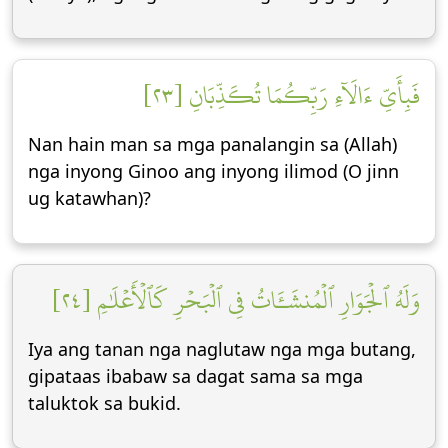
فَبِأَيِّ ءَالَآءِ رَبِّكُمَا تُكَذِّبَانِ [٢٣]
Nan hain man sa mga panalangin sa (Allah)
nga inyong Ginoo ang inyong ilimod (O jinn
ug katawhan)?
وَلَهُ ٱلۡجَوَارِ ٱلۡمُنشَـَٔاتُ فِي ٱلۡبَحۡرِ كَٱلۡأَعۡلَٰمِ [٢٤]
Iya ang tanan nga naglutaw nga mga butang,
gipataas ibabaw sa dagat sama sa mga
taluktok sa bukid.