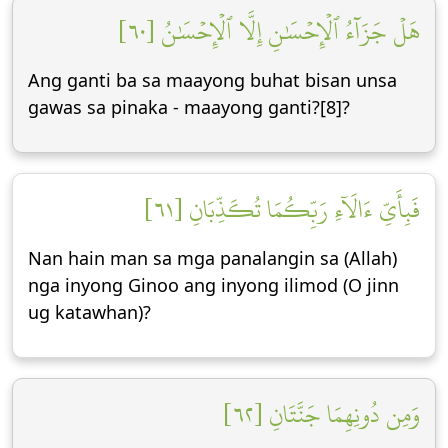
هَلۡ جَزَآءُ ٱلۡإِحۡسَٰنِ إِلَّا ٱلۡإِحۡسَٰنُ [٦٠]
Ang ganti ba sa maayong buhat bisan unsa
gawas sa pinaka - maayong ganti?[8]?
فَبِأَيِّ ءَالَآءِ رَبِّكُمَا تُكَذِّبَانِ [٦١]
Nan hain man sa mga panalangin sa (Allah)
nga inyong Ginoo ang inyong ilimod (O jinn
ug katawhan)?
وَمِن دُونِهِمَا جَنَّتَانِ [٦٢]