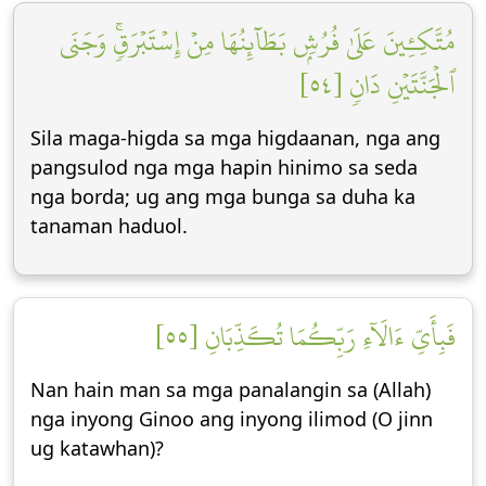
مُتَّكِـِٔينَ عَلَىٰ فُرُشِۭ بَطَآئِنُهَا مِنۡ إِسۡتَبۡرَقٖۚ وَجَنَى
ٱلۡجَنَّتَيۡنِ دَانٖ [٥٤]
Sila maga-higda sa mga higdaanan, nga ang
pangsulod nga mga hapin hinimo sa seda
nga borda; ug ang mga bunga sa duha ka
tanaman haduol.
فَبِأَيِّ ءَالَآءِ رَبِّكُمَا تُكَذِّبَانِ [٥٥]
Nan hain man sa mga panalangin sa (Allah)
nga inyong Ginoo ang inyong ilimod (O jinn
ug katawhan)?