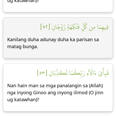
ug katawhan)?
فِيهِمَا مِن كُلِّ فَٰكِهَةٖ زَوۡجَانِ [٥٢]
Kanilang duha adunay duha ka parisan sa
matag bunga.
فَبِأَيِّ ءَالَآءِ رَبِّكُمَا تُكَذِّبَانِ [٥٣]
Nan hain man sa mga panalangin sa (Allah)
nga inyong Ginoo ang inyong ilimod (O jinn
ug katawhan)?