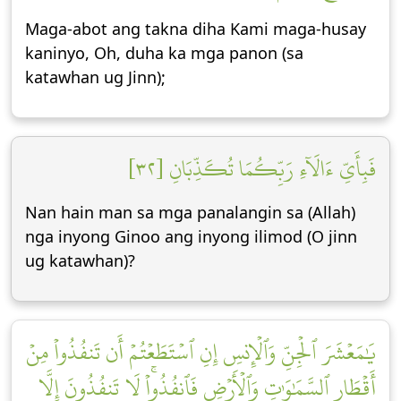
Maga-abot ang takna diha Kami maga-husay
kaninyo, Oh, duha ka mga panon (sa
katawhan ug Jinn);
فَبِأَيِّ ءَالَآءِ رَبِّكُمَا تُكَذِّبَانِ [٣٢]
Nan hain man sa mga panalangin sa (Allah)
nga inyong Ginoo ang inyong ilimod (O jinn
ug katawhan)?
يَٰمَعۡشَرَ ٱلۡجِنِّ وَٱلۡإِنسِ إِنِ ٱسۡتَطَعۡتُمۡ أَن تَنفُذُواْ مِنۡ
أَقۡطَارِ ٱلسَّمَٰوَٰتِ وَٱلۡأَرۡضِ فَٱنفُذُواْۚ لَا تَنفُذُونَ إِلَّا