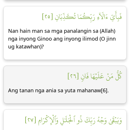
فَبِأَيِّ ءَالَآءِ رَبِّكُمَا تُكَذِّبَانِ [٢٥]
Nan hain man sa mga panalangin sa (Allah)
nga inyong Ginoo ang inyong ilimod (O jinn
ug katawhan)?
كُلُّ مَنۡ عَلَيۡهَا فَانٖ [٢٦]
Ang tanan nga ania sa yuta mahanaw[6].
وَيَبۡقَىٰ وَجۡهُ رَبِّكَ ذُو ٱلۡجَلَٰلِ وَٱلۡإِكۡرَامِ [٢٧]