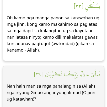
بِسُلۡطَٰنٖ [٣٣]
Oh kamo nga manga panon sa katawohan ug
mga jinn, kong kamo makahimo sa paglatas
sa mga dapit sa kalangitan ug sa kayutaan,
nan latasa ninyo; kamo dili makalatas gawas
kon adunay pagtugot (awtoridad) (gikan sa
Kanamo - Allāh).
فَبِأَيِّ ءَالَآءِ رَبِّكُمَا تُكَذِّبَانِ [٣٤]
Nan hain man sa mga panalangin sa (Allah)
nga inyong Ginoo ang inyong ilimod (O jinn
ug katawhan)?