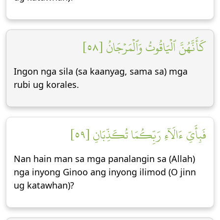
كَأَنَّهُنَّ ٱلۡيَاقُوتُ وَٱلۡمَرۡجَانُ [٥٨]
Ingon nga sila (sa kaanyag, sama sa) mga
rubi ug korales.
فَبِأَيِّ ءَالَآءِ رَبِّكُمَا تُكَذِّبَانِ [٥٩]
Nan hain man sa mga panalangin sa (Allah)
nga inyong Ginoo ang inyong ilimod (O jinn
ug katawhan)?