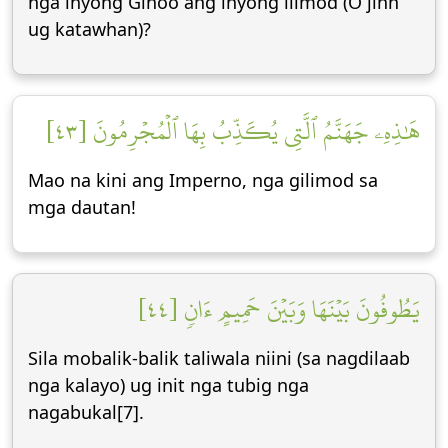
nga inyong Ginoo ang inyong ilimod (O jinn
ug katawhan)?
هَٰذِهِۦ جَهَنَّمُ ٱلَّتِي يُكَذِّبُ بِهَا ٱلۡمُجۡرِمُونَ [٤٣]
Mao na kini ang Imperno, nga gilimod sa
mga dautan!
يَطُوفُونَ بَيۡنَهَا وَبَيۡنَ حَمِيمٍ ءَانٖ [٤٤]
Sila mobalik-balik taliwala niini (sa nagdilaab
nga kalayo) ug init nga tubig nga
nagabukal[7].