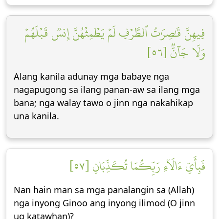
فِيهِنَّ قَٰصِرَٰتُ ٱلطَّرۡفِ لَمۡ يَطۡمِثۡهُنَّ إِنسٞ قَبۡلَهُمۡ
وَلَا جَآنّٞ [٥٦]
Alang kanila adunay mga babaye nga
nagapugong sa ilang panan-aw sa ilang mga
bana; nga walay tawo o jinn nga nakahikap
una kanila.
فَبِأَيِّ ءَالَآءِ رَبِّكُمَا تُكَذِّبَانِ [٥٧]
Nan hain man sa mga panalangin sa (Allah)
nga inyong Ginoo ang inyong ilimod (O jinn
ug katawhan)?