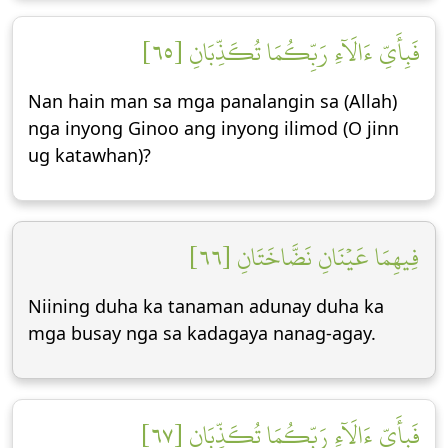
فَبِأَيِّ ءَالَآءِ رَبِّكُمَا تُكَذِّبَانِ [٦٥]
Nan hain man sa mga panalangin sa (Allah)
nga inyong Ginoo ang inyong ilimod (O jinn
ug katawhan)?
فِيهِمَا عَيۡنَانِ نَضَّاخَتَانِ [٦٦]
Niining duha ka tanaman adunay duha ka
mga busay nga sa kadagaya nanag-agay.
فَبِأَيِّ ءَالَآءِ رَبِّكُمَا تُكَذِّبَانِ [٦٧]