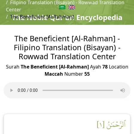
Filipino Translation (Bisayan) - Rowwad Translation
Center
The Noble Qur'an Encyclopedia
The Beneficient [Al-Rahman]
The Beneficient [Al-Rahman] -
Filipino Translation (Bisayan) -
Rowwad Translation Center
Surah
The Beneficient [Al-Rahman]
Ayah
78
Location
Maccah
Number
55
ٱلرَّحۡمَٰنُ [١]