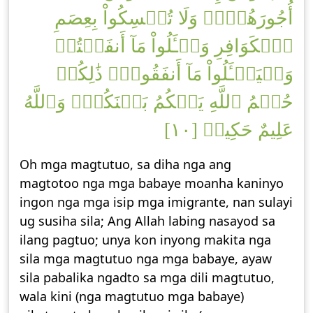
أُجُورَهُنَّۚ وَلَا تُمۡسِكُواْ بِعِصَمِ
ٱلۡكَوَافِرِ وَسۡـَٔلُواْ مَآ أَنفَقۡتُمۡ
وَلۡيَسۡـَٔلُواْ مَآ أَنفَقُواْۚ ذَٰلِكُمۡ
حُكۡمُ ٱللَّهِ يَحۡكُمُ بَيۡنَكُمۡۖ وَٱللَّهُ
عَلِيمٌ حَكِيمٞ [١٠]
Oh mga magtutuo, sa diha nga ang
magtotoo nga mga babaye moanha kaninyo
ingon nga mga isip mga imigrante, nan sulayi
ug susiha sila; Ang Allah labing nasayod sa
ilang pagtuo; unya kon inyong makita nga
sila mga magtutuo nga mga babaye, ayaw
sila pabalika ngadto sa mga dili magtutuo,
wala kini (nga magtutuo mga babaye)