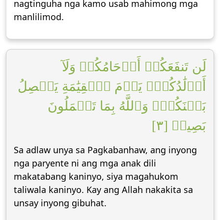
nagtinguha nga kamo usab mahimong mga
manlilimod.
لَن تَنفَعَكُمۡ أَرۡحَامُكُمۡ وَلَآ
أَوۡلَٰدُكُمۡۚ يَوۡمَ ٱلۡقِيَٰمَةِ يَفۡصِلُ
بَيۡنَكُمۡۚ وَٱللَّهُ بِمَا تَعۡمَلُونَ
بَصِيرٞ [٣]
Sa adlaw unya sa Pagkabanhaw, ang inyong
nga paryente ni ang mga anak dili
makatabang kaninyo, siya magahukom
taliwala kaninyo. Kay ang Allah nakakita sa
unsay inyong gibuhat.