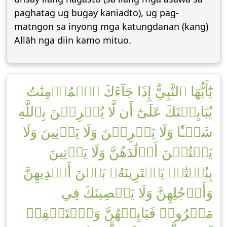
paghatag ug bugay kaniadto), ug pag-
matngon sa inyong mga katungdanan (kang)
Allāh nga diin kamo mituo.
يَٰٓأَيُّهَا ٱلنَّبِيُّ إِذَا جَآءَكَ ٱلۡمُؤۡمِنَٰتُ
يُبَايِعۡنَكَ عَلَىٰٓ أَن لَّا يُشۡرِكۡنَ بِٱللَّهِ
شَيۡـٔٗا وَلَا يَسۡرِقۡنَ وَلَا يَزۡنِينَ وَلَا
يَقۡتُلۡنَ أَوۡلَٰدَهُنَّ وَلَا يَأۡتِينَ
بِبُهۡتَٰنٖ يَفۡتَرِينَهُۥ بَيۡنَ أَيۡدِيهِنَّ
وَأَرۡجُلِهِنَّ وَلَا يَعۡصِينَكَ فِي
مَعۡرُوفٖ فَبَايِعۡهُنَّ وَٱسۡتَغۡفِرۡ