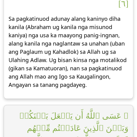
[٦]
Sa pagkatinuod adunay alang kaninyo diha
kanila (Abraham ug kanila nga misunod
kaniya) nga usa ka maayong panig-ingnan,
alang kanila nga naglantaw sa unahan (uban
ang Paglaum ug Kahadlok) sa Allah ug sa
Ulahing Adlaw. Ug bisan kinsa nga motalikod
(gikan sa Kamatuoran), nan sa pagkatinuod
ang Allah mao ang Igo sa Kaugalingon,
Angayan sa tanang pagdayeg.
۞ عَسَى ٱللَّهُ أَن يَجۡعَلَ بَيۡنَكُمۡ
وَبَيۡنَ ٱلَّذِينَ عَادَيۡتُم مِّنۡهُم