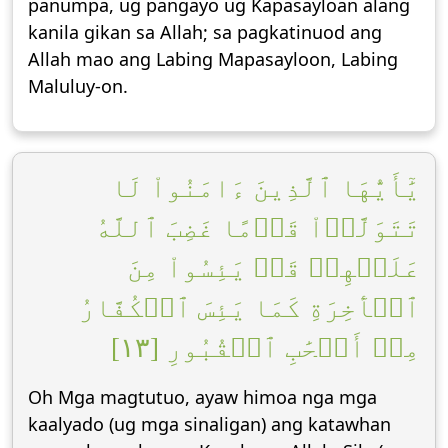
panumpa, ug pangayo ug Kapasayloan alang
kanila gikan sa Allah; sa pagkatinuod ang
Allah mao ang Labing Mapasayloon, Labing
Maluluy-on.
يَٰٓأَيُّهَا ٱلَّذِينَ ءَامَنُواْ لَا
تَتَوَلَّوۡاْ قَوۡمًا غَضِبَ ٱللَّهُ
عَلَيۡهِمۡ قَدۡ يَئِسُواْ مِنَ
ٱلۡأٓخِرَةِ كَمَا يَئِسَ ٱلۡكُفَّارُ
مِنۡ أَصۡحَٰبِ ٱلۡقُبُورِ [١٣]
Oh Mga magtutuo, ayaw himoa nga mga
kaalyado (ug mga sinaligan) ang katawhan