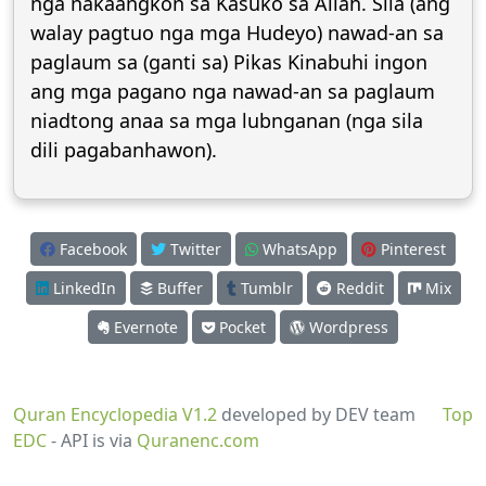
nga nakaangkon sa Kasuko sa Allah. Sila (ang
walay pagtuo nga mga Hudeyo) nawad-an sa
paglaum sa (ganti sa) Pikas Kinabuhi ingon
ang mga pagano nga nawad-an sa paglaum
niadtong anaa sa mga lubnganan (nga sila
dili pagabanhawon).
Facebook
Twitter
WhatsApp
Pinterest
LinkedIn
Buffer
Tumblr
Reddit
Mix
Evernote
Pocket
Wordpress
Quran Encyclopedia V1.2
developed by DEV team
Top
EDC
- API is via
Quranenc.com