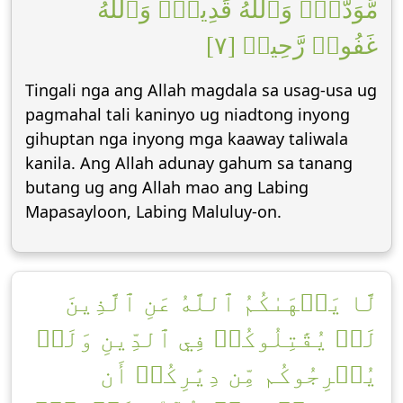
مَّوَدَّةٗۚ وَٱللَّهُ قَدِيرٞۚ وَٱللَّهُ
غَفُورٞ رَّحِيمٞ [٧]
Tingali nga ang Allah magdala sa usag-usa ug
pagmahal tali kaninyo ug niadtong inyong
gihuptan nga inyong mga kaaway taliwala
kanila. Ang Allah adunay gahum sa tanang
butang ug ang Allah mao ang Labing
Mapasayloon, Labing Maluluy-on.
لَّا يَنۡهَىٰكُمُ ٱللَّهُ عَنِ ٱلَّذِينَ
لَمۡ يُقَٰتِلُوكُمۡ فِي ٱلدِّينِ وَلَمۡ
يُخۡرِجُوكُم مِّن دِيَٰرِكُمۡ أَن