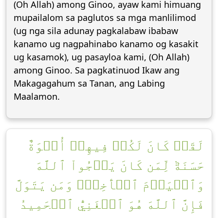
(Oh Allah) among Ginoo, ayaw kami himuang
mupailalom sa paglutos sa mga manlilimod
(ug nga sila adunay pagkalabaw ibabaw
kanamo ug nagpahinabo kanamo og kasakit
ug kasamok), ug pasayloa kami, (Oh Allah)
among Ginoo. Sa pagkatinuod Ikaw ang
Makagagahum sa Tanan, ang Labing
Maalamon.
لَقَدۡ كَانَ لَكُمۡ فِيهِمۡ أُسۡوَةٌ
حَسَنَةٞ لِّمَن كَانَ يَرۡجُواْ ٱللَّهَ
وَٱلۡيَوۡمَ ٱلۡأٓخِرَۚ وَمَن يَتَوَلَّ
فَإِنَّ ٱللَّهَ هُوَ ٱلۡغَنِيُّ ٱلۡحَمِيدُ