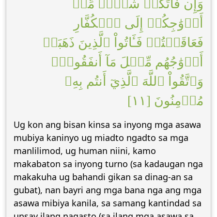
وَإِن فَاتَكُمۡ شَيۡءٞ مِّنۡ
أَزۡوَٰجِكُمۡ إِلَى ٱلۡكُفَّارِ
فَعَاقَبۡتُمۡ فَـَٔاتُواْ ٱلَّذِينَ ذَهَبَتۡ
أَزۡوَٰجُهُم مِّثۡلَ مَآ أَنفَقُواْۚ
وَٱتَّقُواْ ٱللَّهَ ٱلَّذِيٓ أَنتُم بِهِۦ
مُؤۡمِنُونَ [١١]
Ug kon ang bisan kinsa sa inyong mga asawa
mubiya kaninyo ug miadto ngadto sa mga
manlilimod, ug human niini, kamo
makabaton sa inyong turno (sa kadaugan nga
makakuha ug bahandi gikan sa dinag-an sa
gubat), nan bayri ang mga bana nga ang mga
asawa mibiya kanila, sa samang kantindad sa
unsay ilang nagasto (sa ilang mga asawa sa