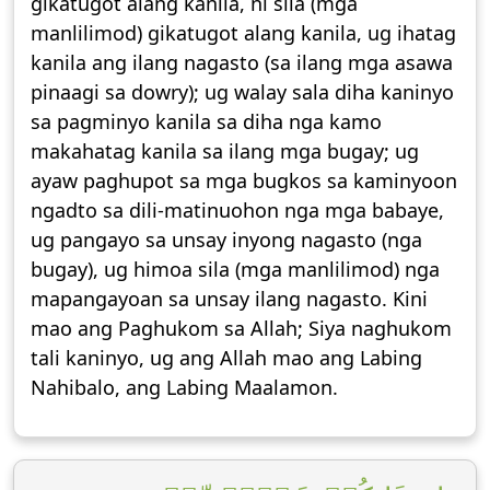
gikatugot alang kanila, ni sila (mga
manlilimod) gikatugot alang kanila, ug ihatag
kanila ang ilang nagasto (sa ilang mga asawa
pinaagi sa dowry); ug walay sala diha kaninyo
sa pagminyo kanila sa diha nga kamo
makahatag kanila sa ilang mga bugay; ug
ayaw paghupot sa mga bugkos sa kaminyoon
ngadto sa dili-matinuohon nga mga babaye,
ug pangayo sa unsay inyong nagasto (nga
bugay), ug himoa sila (mga manlilimod) nga
mapangayoan sa unsay ilang nagasto. Kini
mao ang Paghukom sa Allah; Siya naghukom
tali kaninyo, ug ang Allah mao ang Labing
Nahibalo, ang Labing Maalamon.