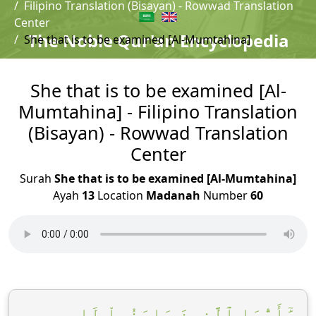
Filipino Translation (Bisayan) - Rowwad Translation
Center
The Noble Qur'an Encyclopedia
She that is to be examined [Al-Mumtahina]
She that is to be examined [Al-
Mumtahina] - Filipino Translation
(Bisayan) - Rowwad Translation
Center
Surah
She that is to be examined [Al-Mumtahina]
Ayah
13
Location
Madanah
Number
60
يَٰٓأَيُّهَا ٱلَّذِينَ ءَامَنُواْ لَا