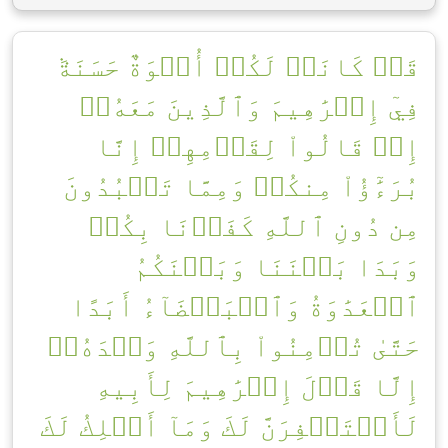
قَدۡ كَانَتۡ لَكُمۡ أُسۡوَةٌ حَسَنَةٞ
فِيٓ إِبۡرَٰهِيمَ وَٱلَّذِينَ مَعَهُۥٓ
إِذۡ قَالُواْ لِقَوۡمِهِمۡ إِنَّا
بُرَءَٰٓؤُاْ مِنكُمۡ وَمِمَّا تَعۡبُدُونَ
مِن دُونِ ٱللَّهِ كَفَرۡنَا بِكُمۡ
وَبَدَا بَيۡنَنَا وَبَيۡنَكُمُ
ٱلۡعَدَٰوَةُ وَٱلۡبَغۡضَآءُ أَبَدًا
حَتَّىٰ تُؤۡمِنُواْ بِٱللَّهِ وَحۡدَهُۥٓ
إِلَّا قَوۡلَ إِبۡرَٰهِيمَ لِأَبِيهِ
لَأَسۡتَغۡفِرَنَّ لَكَ وَمَآ أَمۡلِكُ لَكَ