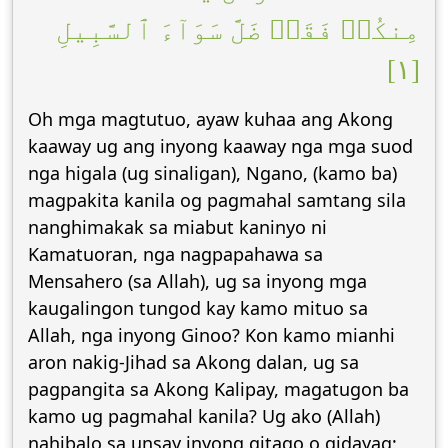
مِنكُمۡ فَقَدۡ ضَلَّ سَوَآءَ ٱلسَّبِيلِ
[١]
Oh mga magtutuo, ayaw kuhaa ang Akong
kaaway ug ang inyong kaaway nga mga suod
nga higala (ug sinaligan), Ngano, (kamo ba)
magpakita kanila og pagmahal samtang sila
nanghimakak sa miabut kaninyo ni
Kamatuoran, nga nagpapahawa sa
Mensahero (sa Allah), ug sa inyong mga
kaugalingon tungod kay kamo mituo sa
Allah, nga inyong Ginoo? Kon kamo mianhi
aron nakig-Jihad sa Akong dalan, ug sa
pagpangita sa Akong Kalipay, magatugon ba
kamo ug pagmahal kanila? Ug ako (Allah)
nahibalo sa unsay inyong gitago o gidayag;