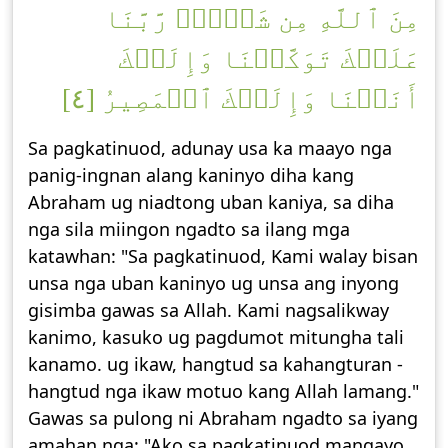
مِنَ ٱللَّهِ مِن شَيۡءٖۖ رَّبَّنَا
عَلَيۡكَ تَوَكَّلۡنَا وَإِلَيۡكَ
أَنَبۡنَا وَإِلَيۡكَ ٱلۡمَصِيرُ [٤]
Sa pagkatinuod, adunay usa ka maayo nga
panig-ingnan alang kaninyo diha kang
Abraham ug niadtong uban kaniya, sa diha
nga sila miingon ngadto sa ilang mga
katawhan: "Sa pagkatinuod, Kami walay bisan
unsa nga uban kaninyo ug unsa ang inyong
gisimba gawas sa Allah. Kami nagsalikway
kanimo, kasuko ug pagdumot mitungha tali
kanamo. ug ikaw, hangtud sa kahangturan -
hangtud nga ikaw motuo kang Allah lamang."
Gawas sa pulong ni Abraham ngadto sa iyang
amahan nga: "Ako sa pagkatinuod mangayo