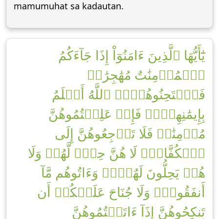
mamumuhat sa kadautan.
يَٰٓأَيُّهَا ٱلَّذِينَ ءَامَنُوٓاْ إِذَا جَآءَكُمُ
ٱلۡمُؤۡمِنَٰتُ مُهَٰجِرَٰتٖ
فَٱمۡتَحِنُوهُنَّۖ ٱللَّهُ أَعۡلَمُ
بِإِيمَٰنِهِنَّۖ فَإِنۡ عَلِمۡتُمُوهُنَّ
مُؤۡمِنَٰتٖ فَلَا تَرۡجِعُوهُنَّ إِلَى
ٱلۡكُفَّارِۖ لَا هُنَّ حِلّٞ لَّهُمۡ وَلَا
هُمۡ يَحِلُّونَ لَهُنَّۖ وَءَاتُوهُم مَّآ
أَنفَقُواْۚ وَلَا جُنَاحَ عَلَيۡكُمۡ أَن
تَنكِحُوهُنَّ إِذَآ ءَاتَيۡتُمُوهُنَّ