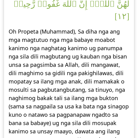
لَهُنَّ ٱللَّهَۚ إِنَّ ٱللَّهَ غَفُورٞ رَّحِيمٞ
[١٢]
Oh Propeta (Muhammad), Sa diha nga ang
mga magtutuo nga mga babaye moabot
kanimo nga naghatag kanimo ug panumpa
nga sila dili magbutang ug kauban nga bisan
unsa sa pagsimba sa Allah, dili mangawat,
dili maghimo sa gidili nga pakighilawas, dili
mopatay sa ilang mga anak, dili mamakak o
mosulti sa pagbutangbutang, sa tinuyo, nga
naghimog bakak tali sa ilang mga bukton
(sama sa nagpaila sa usa ka bata nga sinagop
kuno o natawo sa pagpanapaw ngadto sa
bana sa babaye) ug nga sila dili mosupak
kanimo sa unsay maayo, dawata ang ilang