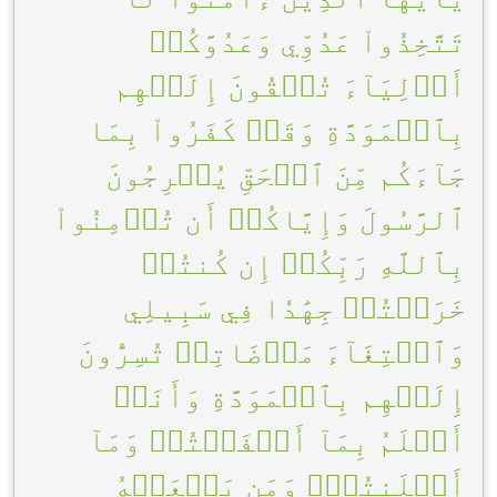
تَتَّخِذُواْ عَدُوِّي وَعَدُوَّكُمۡ
أَوۡلِيَآءَ تُلۡقُونَ إِلَيۡهِم
بِٱلۡمَوَدَّةِ وَقَدۡ كَفَرُواْ بِمَا
جَآءَكُم مِّنَ ٱلۡحَقِّ يُخۡرِجُونَ
ٱلرَّسُولَ وَإِيَّاكُمۡ أَن تُؤۡمِنُواْ
بِٱللَّهِ رَبِّكُمۡ إِن كُنتُمۡ
خَرَجۡتُمۡ جِهَٰدٗا فِي سَبِيلِي
وَٱبۡتِغَآءَ مَرۡضَاتِيۚ تُسِرُّونَ
إِلَيۡهِم بِٱلۡمَوَدَّةِ وَأَنَا۠
أَعۡلَمُ بِمَآ أَخۡفَيۡتُمۡ وَمَآ
أَعۡلَنتُمۡۚ وَمَن يَفۡعَلۡهُ