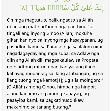
إِنَّكَ عَلَىٰ كُلِّ شَيۡءٖ قَدِيرٞ [٨]
Oh mga magtutuo, balik ngadto sa Allāh
uban ang matinud'anon nga pag-hinul'sol,
tingali ang inyong Ginoo (Allah) mokuha
gikan kaninyo sa inyong mga kasaypanan, ug
pasudlon kamo sa Paraiso nga sa ilalom niini
nagadagayday ang mga suba, sa Adlaw nga
diin ang Allah dili magpakaulaw sa Propeta
ug niadtong mituo uban kaniya; ang ilang
kahayag modan-ag sa ilang atubangan, ug sa
ilang tuong mga kamot[1]; ug sila moingon: "
(O Allāh) among Ginoo, himoa nga hingpit
alang kanamo ang among kahayag, ug
pasayloa kami, sa pagkatinuod Ikaw
makahimo sa tanang butang."