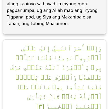
alang kaninyo sa bayad sa inyong mga
pagpanumpa, ug ang Allah mao ang inyong
Tigpanalipod, ug Siya ang Makahibalo sa
Tanan, ang Labing Maalamon.
وَإِذۡ أَسَرَّ ٱلنَّبِيُّ إِلَىٰ بَعۡضِ
أَزۡوَٰجِهِۦ حَدِيثٗا فَلَمَّا نَبَّأَتۡ
بِهِۦ وَأَظۡهَرَهُ ٱللَّهُ عَلَيۡهِ عَرَّفَ
بَعۡضَهُۥ وَأَعۡرَضَ عَنۢ بَعۡضٖۖ
فَلَمَّا نَبَّأَهَا بِهِۦ قَالَتۡ مَنۡ
أَنۢبَأَكَ هَٰذَاۖ قَالَ نَبَّأَنِيَ
ٱلۡعَلِيمُ ٱلۡخَبِيرُ [٣]