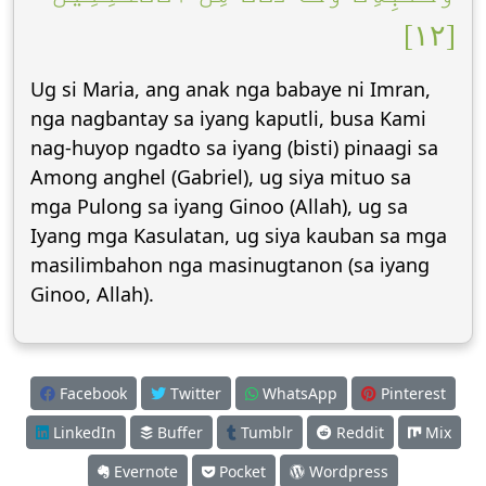
[١٢]
Ug si Maria, ang anak nga babaye ni Imran,
nga nagbantay sa iyang kaputli, busa Kami
nag-huyop ngadto sa iyang (bisti) pinaagi sa
Among anghel (Gabriel), ug siya mituo sa
mga Pulong sa iyang Ginoo (Allah), ug sa
Iyang mga Kasulatan, ug siya kauban sa mga
masilimbahon nga masinugtanon (sa iyang
Ginoo, Allah).
Facebook
Twitter
WhatsApp
Pinterest
LinkedIn
Buffer
Tumblr
Reddit
Mix
Evernote
Pocket
Wordpress