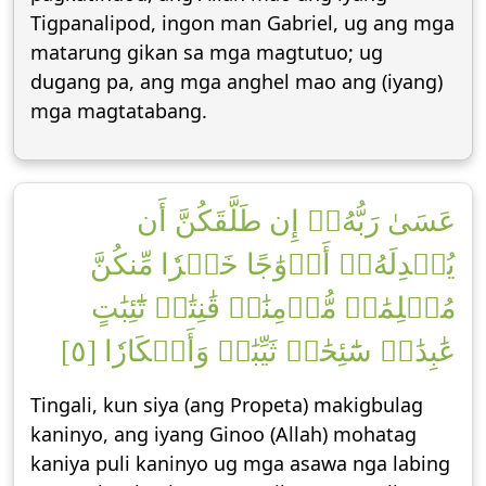
Tigpanalipod, ingon man Gabriel, ug ang mga
matarung gikan sa mga magtutuo; ug
dugang pa, ang mga anghel mao ang (iyang)
mga magtatabang.
عَسَىٰ رَبُّهُۥٓ إِن طَلَّقَكُنَّ أَن
يُبۡدِلَهُۥٓ أَزۡوَٰجًا خَيۡرٗا مِّنكُنَّ
مُسۡلِمَٰتٖ مُّؤۡمِنَٰتٖ قَٰنِتَٰتٖ تَٰٓئِبَٰتٍ
عَٰبِدَٰتٖ سَٰٓئِحَٰتٖ ثَيِّبَٰتٖ وَأَبۡكَارٗا [٥]
Tingali, kun siya (ang Propeta) makigbulag
kaninyo, ang iyang Ginoo (Allah) mohatag
kaniya puli kaninyo ug mga asawa nga labing