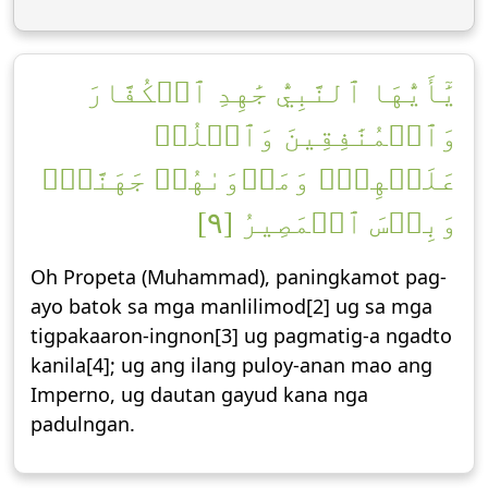
يَٰٓأَيُّهَا ٱلنَّبِيُّ جَٰهِدِ ٱلۡكُفَّارَ
وَٱلۡمُنَٰفِقِينَ وَٱغۡلُظۡ
عَلَيۡهِمۡۚ وَمَأۡوَىٰهُمۡ جَهَنَّمُۖ
وَبِئۡسَ ٱلۡمَصِيرُ [٩]
Oh Propeta (Muhammad), paningkamot pag-
ayo batok sa mga manlilimod[2] ug sa mga
tigpakaaron-ingnon[3] ug pagmatig-a ngadto
kanila[4]; ug ang ilang puloy-anan mao ang
Imperno, ug dautan gayud kana nga
padulngan.