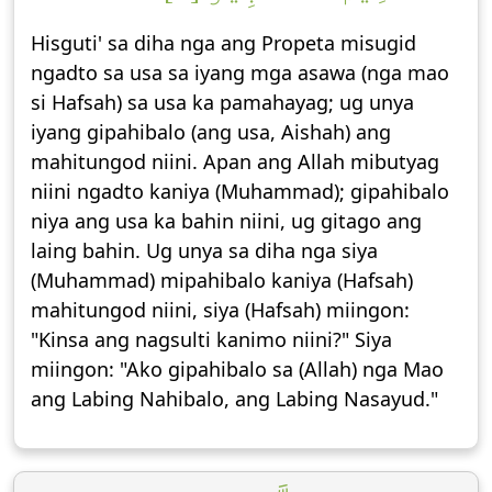
Hisguti' sa diha nga ang Propeta misugid
ngadto sa usa sa iyang mga asawa (nga mao
si Hafsah) sa usa ka pamahayag; ug unya
iyang gipahibalo (ang usa, Aishah) ang
mahitungod niini. Apan ang Allah mibutyag
niini ngadto kaniya (Muhammad); gipahibalo
niya ang usa ka bahin niini, ug gitago ang
laing bahin. Ug unya sa diha nga siya
(Muhammad) mipahibalo kaniya (Hafsah)
mahitungod niini, siya (Hafsah) miingon:
"Kinsa ang nagsulti kanimo niini?" Siya
miingon: "Ako gipahibalo sa (Allah) nga Mao
ang Labing Nahibalo, ang Labing Nasayud."