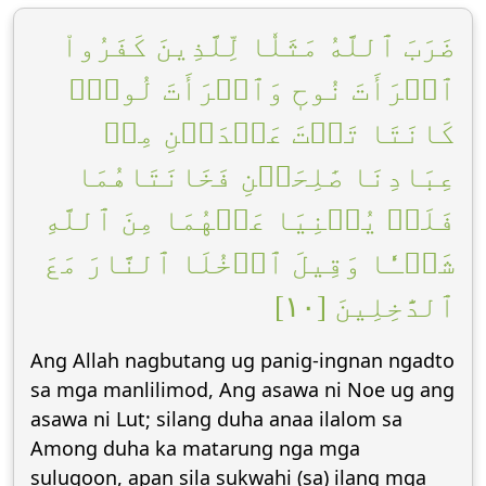
ضَرَبَ ٱللَّهُ مَثَلٗا لِّلَّذِينَ كَفَرُواْ
ٱمۡرَأَتَ نُوحٖ وَٱمۡرَأَتَ لُوطٖۖ
كَانَتَا تَحۡتَ عَبۡدَيۡنِ مِنۡ
عِبَادِنَا صَٰلِحَيۡنِ فَخَانَتَاهُمَا
فَلَمۡ يُغۡنِيَا عَنۡهُمَا مِنَ ٱللَّهِ
شَيۡـٔٗا وَقِيلَ ٱدۡخُلَا ٱلنَّارَ مَعَ
ٱلدَّٰخِلِينَ [١٠]
Ang Allah nagbutang ug panig-ingnan ngadto
sa mga manlilimod, Ang asawa ni Noe ug ang
asawa ni Lut; silang duha anaa ilalom sa
Among duha ka matarung nga mga
sulugoon, apan sila sukwahi (sa) ilang mga