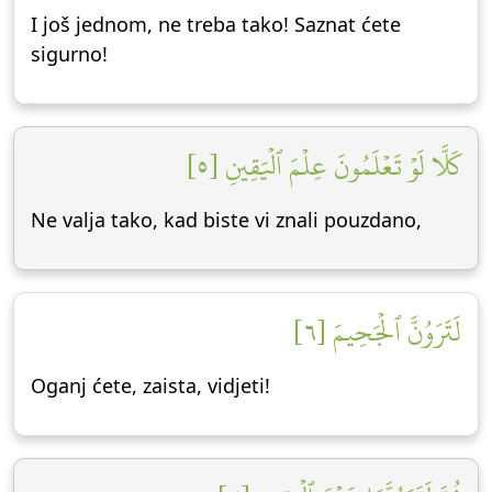
I još jednom, ne treba tako! Saznat ćete
sigurno!
كَلَّا لَوۡ تَعۡلَمُونَ عِلۡمَ ٱلۡيَقِينِ [٥]
Ne valja tako, kad biste vi znali pouzdano,
لَتَرَوُنَّ ٱلۡجَحِيمَ [٦]
Oganj ćete, zaista, vidjeti!