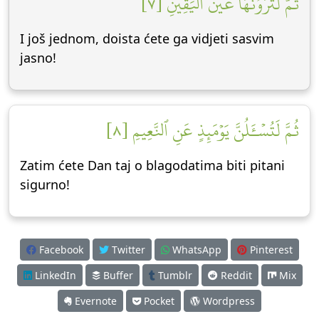
ثُمَّ لَتَرَوُنَّهَا عَيۡنَ ٱلۡيَقِينِ [٧]
I još jednom, doista ćete ga vidjeti sasvim
jasno!
ثُمَّ لَتُسۡـَٔلُنَّ يَوۡمَئِذٍ عَنِ ٱلنَّعِيمِ [٨]
Zatim ćete Dan taj o blagodatima biti pitani
sigurno!
Facebook
Twitter
WhatsApp
Pinterest
LinkedIn
Buffer
Tumblr
Reddit
Mix
Evernote
Pocket
Wordpress