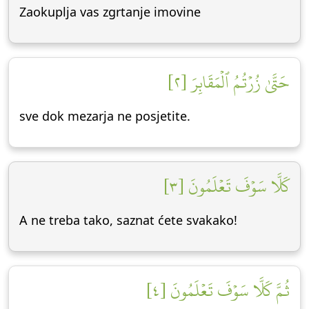
Zaokuplja vas zgrtanje imovine
حَتَّىٰ زُرۡتُمُ ٱلۡمَقَابِرَ [٢]
sve dok mezarja ne posjetite.
كَلَّا سَوۡفَ تَعۡلَمُونَ [٣]
A ne treba tako, saznat ćete svakako!
ثُمَّ كَلَّا سَوۡفَ تَعۡلَمُونَ [٤]