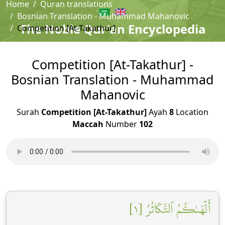
Home
Quran translations
Bosnian Translation - Muhammad Mahanovic
The Noble Qur'an Encyclopedia
Competition [At-Takathur]
Competition [At-Takathur] -
Bosnian Translation - Muhammad
Mahanovic
Surah
Competition [At-Takathur]
Ayah
8
Location
Maccah
Number
102
أَلۡهَىٰكُمُ ٱلتَّكَاثُرُ [١]