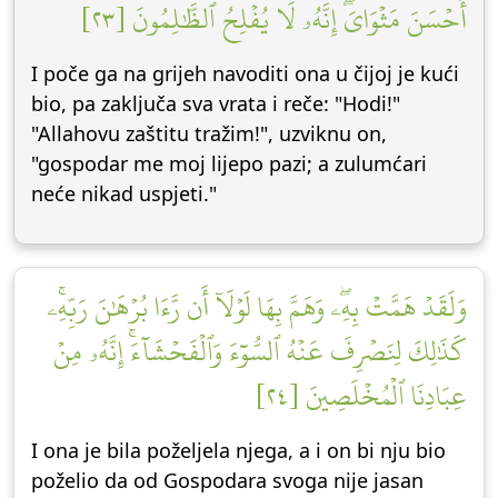
أَحۡسَنَ مَثۡوَايَۖ إِنَّهُۥ لَا يُفۡلِحُ ٱلظَّٰلِمُونَ [٢٣]
I poče ga na grijeh navoditi ona u čijoj je kući
bio, pa zaključa sva vrata i reče: "Hodi!"
"Allahovu zaštitu tražim!", uzviknu on,
"gospodar me moj lijepo pazi; a zulumćari
neće nikad uspjeti."
وَلَقَدۡ هَمَّتۡ بِهِۦۖ وَهَمَّ بِهَا لَوۡلَآ أَن رَّءَا بُرۡهَٰنَ رَبِّهِۦۚ
كَذَٰلِكَ لِنَصۡرِفَ عَنۡهُ ٱلسُّوٓءَ وَٱلۡفَحۡشَآءَۚ إِنَّهُۥ مِنۡ
عِبَادِنَا ٱلۡمُخۡلَصِينَ [٢٤]
I ona je bila poželjela njega, a i on bi nju bio
poželio da od Gospodara svoga nije jasan