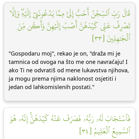
قَالَ رَبِّ ٱلسِّجۡنُ أَحَبُّ إِلَيَّ مِمَّا يَدۡعُونَنِيٓ إِلَيۡهِۖ وَإِلَّا
تَصۡرِفۡ عَنِّي كَيۡدَهُنَّ أَصۡبُ إِلَيۡهِنَّ وَأَكُن مِّنَ
ٱلۡجَٰهِلِينَ [٣٣]
"Gospodaru moj", rekao je on, "draža mi je
tamnica od ovoga na što me one navraćaju! I
ako Ti ne odvratiš od mene lukavstva njihova,
ja mogu prema njima naklonost osjetiti i
jedan od lahkomislenih postati."
فَٱسۡتَجَابَ لَهُۥ رَبُّهُۥ فَصَرَفَ عَنۡهُ كَيۡدَهُنَّۚ إِنَّهُۥ هُوَ
ٱلسَّمِيعُ ٱلۡعَلِيمُ [٣٤]