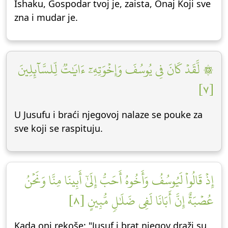
Ishaku, Gospodar tvoj je, zaista, Onaj Koji sve
zna i mudar je.
۞ لَّقَدۡ كَانَ فِي يُوسُفَ وَإِخۡوَتِهِۦٓ ءَايَٰتٞ لِّلسَّآئِلِينَ
[٧]
U Jusufu i braći njegovoj nalaze se pouke za
sve koji se raspituju.
إِذۡ قَالُواْ لَيُوسُفُ وَأَخُوهُ أَحَبُّ إِلَىٰٓ أَبِينَا مِنَّا وَنَحۡنُ
عُصۡبَةٌ إِنَّ أَبَانَا لَفِي ضَلَٰلٖ مُّبِينٍ [٨]
Kada oni rekoše: "Jusuf i brat njegov draži su