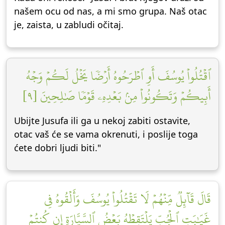
našem ocu od nas, a mi smo grupa. Naš otac
je, zaista, u zabludi očitaj.
ٱقۡتُلُواْ يُوسُفَ أَوِ ٱطۡرَحُوهُ أَرۡضٗا يَخۡلُ لَكُمۡ وَجۡهُ
أَبِيكُمۡ وَتَكُونُواْ مِنۢ بَعۡدِهِۦ قَوۡمٗا صَٰلِحِينَ [٩]
Ubijte Jusufa ili ga u nekoj zabiti ostavite,
otac vaš će se vama okrenuti, i poslije toga
ćete dobri ljudi biti."
قَالَ قَآئِلٞ مِّنۡهُمۡ لَا تَقۡتُلُواْ يُوسُفَ وَأَلۡقُوهُ فِي
غَيَٰبَتِ ٱلۡجُبِّ يَلۡتَقِطۡهُ بَعۡضُ ٱلسَّيَّارَةِ إِن كُنتُمۡ