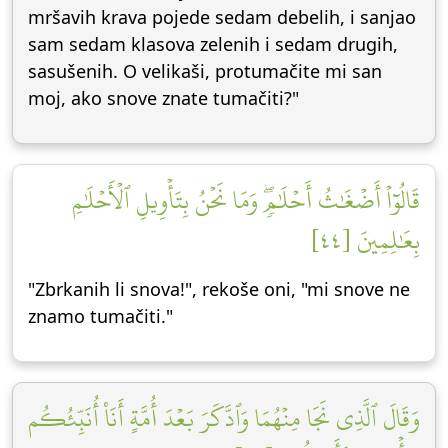
mršavih krava pojede sedam debelih, i sanjao
sam sedam klasova zelenih i sedam drugih,
sasušenih. O velikaši, protumačite mi san
moj, ako snove znate tumačiti?"
قَالُوٓاْ أَضۡغَٰثُ أَحۡلَٰمٖۖ وَمَا نَحۡنُ بِتَأۡوِيلِ ٱلۡأَحۡلَٰمِ
بِعَٰلِمِينَ [٤٤]
"Zbrkanih li snova!", rekoše oni, "mi snove ne
znamo tumačiti."
وَقَالَ ٱلَّذِي نَجَا مِنۡهُمَا وَٱدَّكَرَ بَعۡدَ أُمَّةٍ أَنَا۠ أُنَبِّئُكُم