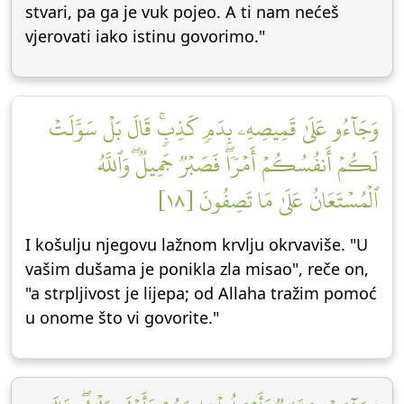
stvari, pa ga je vuk pojeo. A ti nam nećeš
vjerovati iako istinu govorimo."
وَجَآءُو عَلَىٰ قَمِيصِهِۦ بِدَمٖ كَذِبٖۚ قَالَ بَلۡ سَوَّلَتۡ
لَكُمۡ أَنفُسُكُمۡ أَمۡرٗاۖ فَصَبۡرٞ جَمِيلٞۖ وَٱللَّهُ
ٱلۡمُسۡتَعَانُ عَلَىٰ مَا تَصِفُونَ [١٨]
I košulju njegovu lažnom krvlju okrvaviše. "U
vašim dušama je ponikla zla misao", reče on,
"a strpljivost je lijepa; od Allaha tražim pomoć
u onome što vi govorite."