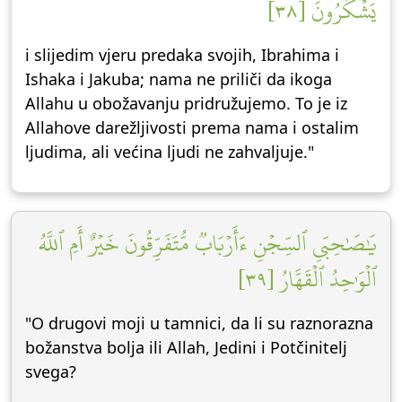
يَشۡكُرُونَ [٣٨]
i slijedim vjeru predaka svojih, Ibrahima i
Ishaka i Jakuba; nama ne priliči da ikoga
Allahu u obožavanju pridružujemo. To je iz
Allahove darežljivosti prema nama i ostalim
ljudima, ali većina ljudi ne zahvaljuje."
يَٰصَٰحِبَيِ ٱلسِّجۡنِ ءَأَرۡبَابٞ مُّتَفَرِّقُونَ خَيۡرٌ أَمِ ٱللَّهُ
ٱلۡوَٰحِدُ ٱلۡقَهَّارُ [٣٩]
"O drugovi moji u tamnici, da li su raznorazna
božanstva bolja ili Allah, Jedini i Potčinitelj
svega?