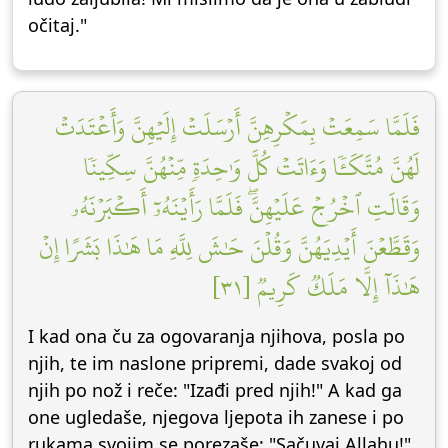
očitaj."
فَلَمَّا سَمِعَتۡ بِمَكۡرِهِنَّ أَرۡسَلَتۡ إِلَيۡهِنَّ وَأَعۡتَدَتۡ
لَهُنَّ مُتَّكَـٔٗا وَءَاتَتۡ كُلَّ وَٰحِدَةٖ مِّنۡهُنَّ سِكِّينٗا
وَقَالَتِ ٱخۡرُجۡ عَلَيۡهِنَّۖ فَلَمَّا رَأَيۡنَهُۥٓ أَكۡبَرۡنَهُۥ
وَقَطَّعۡنَ أَيۡدِيَهُنَّ وَقُلۡنَ حَٰشَ لِلَّهِ مَا هَٰذَا بَشَرًا إِنۡ
هَٰذَآ إِلَّا مَلَكٞ كَرِيمٞ [٣١]
I kad ona ču za ogovaranja njihova, posla po
njih, te im naslone pripremi, dade svakoj od
njih po nož i reče: "Izađi pred njih!" A kad ga
one ugledaše, njegova ljepota ih zanese i po
rukama svojim se porezaše: "Sačuvaj Allahu!",