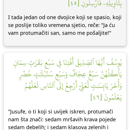
بِتَأۡوِيلِهِۦ فَأَرۡسِلُونِ [٤٥]
I tada jedan od one dvojice koji se spasio, koji
se poslije toliko vremena sjetio, reče: "Ja ću
vam protumačiti san, samo me pošaljite!"
يُوسُفُ أَيُّهَا ٱلصِّدِّيقُ أَفۡتِنَا فِي سَبۡعِ بَقَرَٰتٖ سِمَانٖ
يَأۡكُلُهُنَّ سَبۡعٌ عِجَافٞ وَسَبۡعِ سُنۢبُلَٰتٍ خُضۡرٖ
وَأُخَرَ يَابِسَٰتٖ لَّعَلِّيٓ أَرۡجِعُ إِلَى ٱلنَّاسِ لَعَلَّهُمۡ
يَعۡلَمُونَ [٤٦]
"Jusufe, o ti koji si uvijek iskren, protumači
nam šta znači: sedam mršavih krava pojede
sedam debelih; i sedam klasova zelenih i