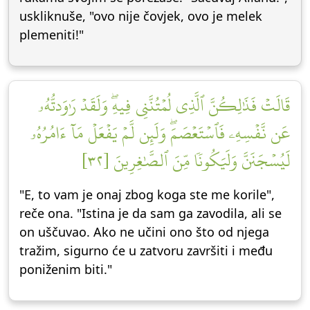
uskliknuše, "ovo nije čovjek, ovo je melek
plemeniti!"
قَالَتۡ فَذَٰلِكُنَّ ٱلَّذِي لُمۡتُنَّنِي فِيهِۖ وَلَقَدۡ رَٰوَدتُّهُۥ
عَن نَّفۡسِهِۦ فَٱسۡتَعۡصَمَۖ وَلَئِن لَّمۡ يَفۡعَلۡ مَآ ءَامُرُهُۥ
لَيُسۡجَنَنَّ وَلَيَكُونٗا مِّنَ ٱلصَّٰغِرِينَ [٣٢]
"E, to vam je onaj zbog koga ste me korile",
reče ona. "Istina je da sam ga zavodila, ali se
on uščuvao. Ako ne učini ono što od njega
tražim, sigurno će u zatvoru završiti i među
poniženim biti."