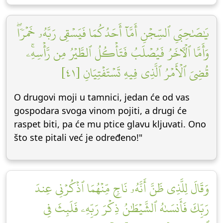
يَٰصَٰحِبَيِ ٱلسِّجۡنِ أَمَّآ أَحَدُكُمَا فَيَسۡقِي رَبَّهُۥ خَمۡرٗاۖ
وَأَمَّا ٱلۡأٓخَرُ فَيُصۡلَبُ فَتَأۡكُلُ ٱلطَّيۡرُ مِن رَّأۡسِهِۦۚ
قُضِيَ ٱلۡأَمۡرُ ٱلَّذِي فِيهِ تَسۡتَفۡتِيَانِ [٤١]
O drugovi moji u tamnici, jedan će od vas
gospodara svoga vinom pojiti, a drugi će
raspet biti, pa će mu ptice glavu kljuvati. Ono
što ste pitali već je određeno!"
وَقَالَ لِلَّذِي ظَنَّ أَنَّهُۥ نَاجٖ مِّنۡهُمَا ٱذۡكُرۡنِي عِندَ
رَبِّكَ فَأَنسَىٰهُ ٱلشَّيۡطَٰنُ ذِكۡرَ رَبِّهِۦ فَلَبِثَ فِي