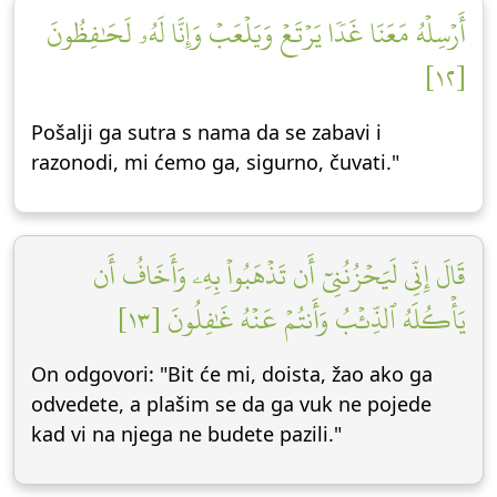
أَرۡسِلۡهُ مَعَنَا غَدٗا يَرۡتَعۡ وَيَلۡعَبۡ وَإِنَّا لَهُۥ لَحَٰفِظُونَ
[١٢]
Pošalji ga sutra s nama da se zabavi i
razonodi, mi ćemo ga, sigurno, čuvati."
قَالَ إِنِّي لَيَحۡزُنُنِيٓ أَن تَذۡهَبُواْ بِهِۦ وَأَخَافُ أَن
يَأۡكُلَهُ ٱلذِّئۡبُ وَأَنتُمۡ عَنۡهُ غَٰفِلُونَ [١٣]
On odgovori: "Bit će mi, doista, žao ako ga
odvedete, a plašim se da ga vuk ne pojede
kad vi na njega ne budete pazili."