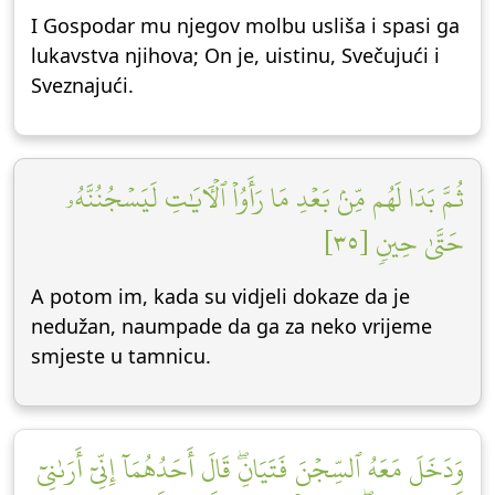
I Gospodar mu njegov molbu usliša i spasi ga
lukavstva njihova; On je, uistinu, Svečujući i
Sveznajući.
ثُمَّ بَدَا لَهُم مِّنۢ بَعۡدِ مَا رَأَوُاْ ٱلۡأٓيَٰتِ لَيَسۡجُنُنَّهُۥ
حَتَّىٰ حِينٖ [٣٥]
A potom im, kada su vidjeli dokaze da je
nedužan, naumpade da ga za neko vrijeme
smjeste u tamnicu.
وَدَخَلَ مَعَهُ ٱلسِّجۡنَ فَتَيَانِۖ قَالَ أَحَدُهُمَآ إِنِّيٓ أَرَىٰنِيٓ