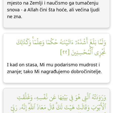
mjesto na Zemlji i naučismo ga tumačenju
snova - a Allah čini šta hoće, ali većina ljudi
ne zna.
وَلَمَّا بَلَغَ أَشُدَّهُۥٓ ءَاتَيۡنَٰهُ حُكۡمٗا وَعِلۡمٗاۚ وَكَذَٰلِكَ
نَجۡزِي ٱلۡمُحۡسِنِينَ [٢٢]
I kad on stasa, Mi mu podarismo mudrost i
znanje; tako Mi nagrađujemo dobročinitelje.
وَرَٰوَدَتۡهُ ٱلَّتِي هُوَ فِي بَيۡتِهَا عَن نَّفۡسِهِۦ وَغَلَّقَتِ
ٱلۡأَبۡوَٰبَ وَقَالَتۡ هَيۡتَ لَكَۚ قَالَ مَعَاذَ ٱللَّهِۖ إِنَّهُۥ رَبِّيٓ