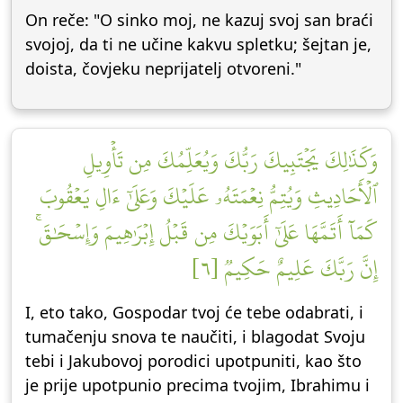
On reče: "O sinko moj, ne kazuj svoj san braći
svojoj, da ti ne učine kakvu spletku; šejtan je,
doista, čovjeku neprijatelj otvoreni."
وَكَذَٰلِكَ يَجۡتَبِيكَ رَبُّكَ وَيُعَلِّمُكَ مِن تَأۡوِيلِ
ٱلۡأَحَادِيثِ وَيُتِمُّ نِعۡمَتَهُۥ عَلَيۡكَ وَعَلَىٰٓ ءَالِ يَعۡقُوبَ
كَمَآ أَتَمَّهَا عَلَىٰٓ أَبَوَيۡكَ مِن قَبۡلُ إِبۡرَٰهِيمَ وَإِسۡحَٰقَۚ
إِنَّ رَبَّكَ عَلِيمٌ حَكِيمٞ [٦]
I, eto tako, Gospodar tvoj će tebe odabrati, i
tumačenju snova te naučiti, i blagodat Svoju
tebi i Jakubovoj porodici upotpuniti, kao što
je prije upotpunio precima tvojim, Ibrahimu i