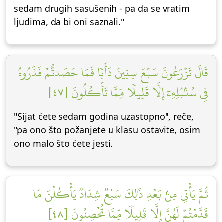
sedam drugih sasušenih - pa da se vratim
ljudima, da bi oni saznali."
قَالَ تَزۡرَعُونَ سَبۡعَ سِنِينَ دَأَبٗا فَمَا حَصَدتُّمۡ فَذَرُوهُ
فِي سُنۢبُلِهِۦٓ إِلَّا قَلِيلٗا مِّمَّا تَأۡكُلُونَ [٤٧]
"Sijat ćete sedam godina uzastopno", reče,
"pa ono što požanjete u klasu ostavite, osim
ono malo što ćete jesti.
ثُمَّ يَأۡتِي مِنۢ بَعۡدِ ذَٰلِكَ سَبۡعٞ شِدَادٞ يَأۡكُلۡنَ مَا
قَدَّمۡتُمۡ لَهُنَّ إِلَّا قَلِيلٗا مِّمَّا تُحۡصِنُونَ [٤٨]