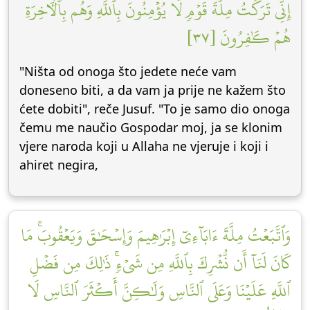
إِنِّي تَرَكۡتُ مِلَّةَ قَوۡمٖ لَّا يُؤۡمِنُونَ بِٱللَّهِ وَهُم بِٱلۡأٓخِرَةِ
هُمۡ كَٰفِرُونَ [٣٧]
"Ništa od onoga što jedete neće vam
doneseno biti, a da vam ja prije ne kažem što
ćete dobiti", reče Jusuf. "To je samo dio onoga
čemu me naučio Gospodar moj, ja se klonim
vjere naroda koji u Allaha ne vjeruje i koji i
ahiret negira,
وَٱتَّبَعۡتُ مِلَّةَ ءَابَآءِيٓ إِبۡرَٰهِيمَ وَإِسۡحَٰقَ وَيَعۡقُوبَۚ مَا
كَانَ لَنَآ أَن نُّشۡرِكَ بِٱللَّهِ مِن شَيۡءٖۚ ذَٰلِكَ مِن فَضۡلِ
ٱللَّهِ عَلَيۡنَا وَعَلَى ٱلنَّاسِ وَلَٰكِنَّ أَكۡثَرَ ٱلنَّاسِ لَا