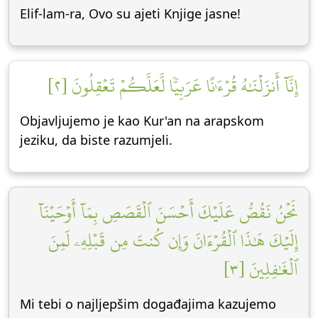
Elif-lam-ra, Ovo su ajeti Knjige jasne!
إِنَّآ أَنزَلۡنَٰهُ قُرۡءَٰنًا عَرَبِيّٗا لَّعَلَّكُمۡ تَعۡقِلُونَ [٢]
Objavljujemo je kao Kur'an na arapskom
jeziku, da biste razumjeli.
نَحۡنُ نَقُصُّ عَلَيۡكَ أَحۡسَنَ ٱلۡقَصَصِ بِمَآ أَوۡحَيۡنَآ
إِلَيۡكَ هَٰذَا ٱلۡقُرۡءَانَ وَإِن كُنتَ مِن قَبۡلِهِۦ لَمِنَ
ٱلۡغَٰفِلِينَ [٣]
Mi tebi o najljepšim događajima kazujemo