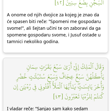
ٱلسِّجۡنِ بِضۡعَ سِنِينَ [٤٢]
A onome od njih dvojice za kojeg je znao da
će spasen biti reče: "Spomeni me gospodaru
svome!", ali šejtan učini te on zaboravi da ga
spomene gospodaru svome, i Jusuf ostade u
tamnici nekoliko godina.
وَقَالَ ٱلۡمَلِكُ إِنِّيٓ أَرَىٰ سَبۡعَ بَقَرَٰتٖ سِمَانٖ
يَأۡكُلُهُنَّ سَبۡعٌ عِجَافٞ وَسَبۡعَ سُنۢبُلَٰتٍ خُضۡرٖ
وَأُخَرَ يَابِسَٰتٖۖ يَٰٓأَيُّهَا ٱلۡمَلَأُ أَفۡتُونِي فِي رُءۡيَٰيَ إِن
كُنتُمۡ لِلرُّءۡيَا تَعۡبُرُونَ [٤٣]
I vladar reče: "Sanjao sam kako sedam