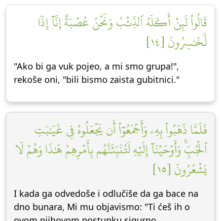
قَالُواْ لَئِنۡ أَكَلَهُ ٱلذِّئۡبُ وَنَحۡنُ عُصۡبَةٌ إِنَّآ إِذٗا
لَّخَٰسِرُونَ [١٤]
"Ako bi ga vuk pojeo, a mi smo grupa!",
rekoše oni, "bili bismo zaista gubitnici."
فَلَمَّا ذَهَبُواْ بِهِۦ وَأَجۡمَعُوٓاْ أَن يَجۡعَلُوهُ فِي غَيَٰبَتِ
ٱلۡجُبِّۚ وَأَوۡحَيۡنَآ إِلَيۡهِ لَتُنَبِّئَنَّهُم بِأَمۡرِهِمۡ هَٰذَا وَهُمۡ لَا
يَشۡعُرُونَ [١٥]
I kada ga odvedoše i odlučiše da ga bace na
dno bunara, Mi mu objavismo: "Ti ćeš ih o
ovom njihovom postupku sigurno