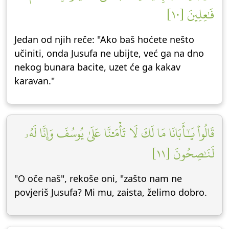
فَٰعِلِينَ [١٠]
Jedan od njih reče: "Ako baš hoćete nešto
učiniti, onda Jusufa ne ubijte, već ga na dno
nekog bunara bacite, uzet će ga kakav
karavan."
قَالُواْ يَٰٓأَبَانَا مَا لَكَ لَا تَأۡمَ۬نَّا عَلَىٰ يُوسُفَ وَإِنَّا لَهُۥ
لَنَٰصِحُونَ [١١]
"O oče naš", rekoše oni, "zašto nam ne
povjeriš Jusufa? Mi mu, zaista, želimo dobro.