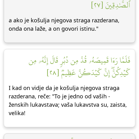
ٱلصَّٰدِقِينَ [٢٧]
a ako je košulja njegova straga razderana,
onda ona laže, a on govori istinu."
فَلَمَّا رَءَا قَمِيصَهُۥ قُدَّ مِن دُبُرٖ قَالَ إِنَّهُۥ مِن
كَيۡدِكُنَّۖ إِنَّ كَيۡدَكُنَّ عَظِيمٞ [٢٨]
I kad on vidje da je košulja njegova straga
razderana, reče: "To je jedno od vaših -
ženskih lukavstava; vaša lukavstva su, zaista,
velika!