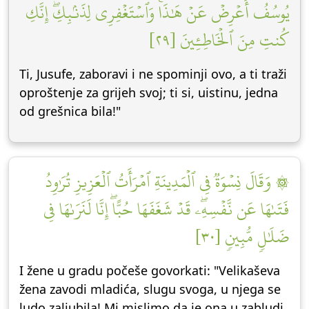
يُوسُفُ أَعۡرِضۡ عَنۡ هَٰذَاۚ وَٱسۡتَغۡفِرِي لِذَنۢبِكِۖ إِنَّكِ
كُنتِ مِنَ ٱلۡخَاطِـِٔينَ [٢٩]
Ti, Jusufe, zaboravi i ne spominji ovo, a ti traži
oproštenje za grijeh svoj; ti si, uistinu, jedna
od grešnica bila!"
۞ وَقَالَ نِسۡوَةٞ فِي ٱلۡمَدِينَةِ ٱمۡرَأَتُ ٱلۡعَزِيزِ تُرَٰوِدُ
فَتَىٰهَا عَن نَّفۡسِهِۦۖ قَدۡ شَغَفَهَا حُبًّاۖ إِنَّا لَنَرَىٰهَا فِي
ضَلَٰلٖ مُّبِينٖ [٣٠]
I žene u gradu počeše govorkati: "Velikaševa
žena zavodi mladića, slugu svoga, u njega se
ludo zaljubila! Mi mislimo da je ona u zabludi