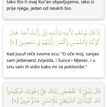
tako što ti ovaj Kur'an objavljujemo, iako si
prije njega, jedan od neukih bio.
إِذۡ قَالَ يُوسُفُ لِأَبِيهِ يَٰٓأَبَتِ إِنِّي رَأَيۡتُ أَحَدَ عَشَرَ
كَوۡكَبٗا وَٱلشَّمۡسَ وَٱلۡقَمَرَ رَأَيۡتُهُمۡ لِي سَٰجِدِينَ [٤]
Kad Jusuf reče svome ocu: "O oče moj, sanjao
sam jedanaest zvijezda, i Sunce i Mjesec, i u
snu sam ih vidio kako mi se pokloniše."
قَالَ يَٰبُنَيَّ لَا تَقۡصُصۡ رُءۡيَاكَ عَلَىٰٓ إِخۡوَتِكَ فَيَكِيدُواْ
لَكَ كَيۡدًاۖ إِنَّ ٱلشَّيۡطَٰنَ لِلۡإِنسَٰنِ عَدُوّٞ مُّبِينٞ [٥]