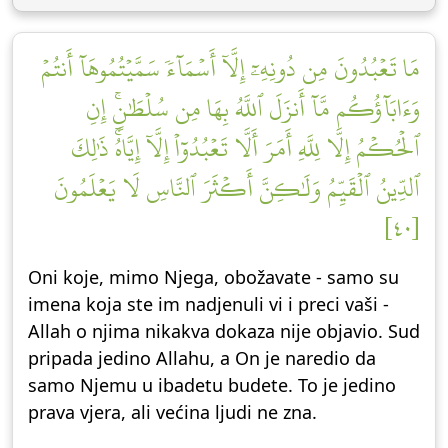
مَا تَعۡبُدُونَ مِن دُونِهِۦٓ إِلَّآ أَسۡمَآءٗ سَمَّيۡتُمُوهَآ أَنتُمۡ
وَءَابَآؤُكُم مَّآ أَنزَلَ ٱللَّهُ بِهَا مِن سُلۡطَٰنٍۚ إِنِ
ٱلۡحُكۡمُ إِلَّا لِلَّهِ أَمَرَ أَلَّا تَعۡبُدُوٓاْ إِلَّآ إِيَّاهُۚ ذَٰلِكَ
ٱلدِّينُ ٱلۡقَيِّمُ وَلَٰكِنَّ أَكۡثَرَ ٱلنَّاسِ لَا يَعۡلَمُونَ
[٤٠]
Oni koje, mimo Njega, obožavate - samo su
imena koja ste im nadjenuli vi i preci vaši -
Allah o njima nikakva dokaza nije objavio. Sud
pripada jedino Allahu, a On je naredio da
samo Njemu u ibadetu budete. To je jedino
prava vjera, ali većina ljudi ne zna.