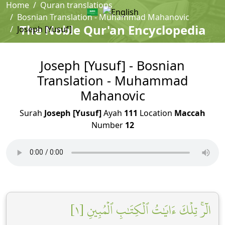
Home
Quran translations
Bosnian Translation - Muhammad Mahanovic
The Noble Qur'an Encyclopedia
Joseph [Yusuf]
Joseph [Yusuf] - Bosnian
Translation - Muhammad
Mahanovic
Surah
Joseph [Yusuf]
Ayah
111
Location
Maccah
Number
12
الٓرۚ تِلۡكَ ءَايَٰتُ ٱلۡكِتَٰبِ ٱلۡمُبِينِ [١]