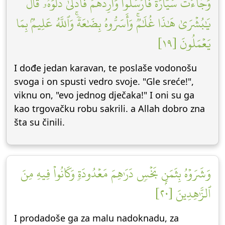
وَجَآءَتۡ سَيَّارَةٞ فَأَرۡسَلُواْ وَارِدَهُمۡ فَأَدۡلَىٰ دَلۡوَهُۥۖ قَالَ
يَٰبُشۡرَىٰ هَٰذَا غُلَٰمٞۚ وَأَسَرُّوهُ بِضَٰعَةٗۚ وَٱللَّهُ عَلِيمُۢ بِمَا
يَعۡمَلُونَ [١٩]
I dođe jedan karavan, te poslaše vodonošu
svoga i on spusti vedro svoje. "Gle sreće!",
viknu on, "evo jednog dječaka!" I oni su ga
kao trgovačku robu sakrili. a Allah dobro zna
šta su činili.
وَشَرَوۡهُ بِثَمَنِۭ بَخۡسٖ دَرَٰهِمَ مَعۡدُودَةٖ وَكَانُواْ فِيهِ مِنَ
ٱلزَّٰهِدِينَ [٢٠]
I prodadoše ga za malu nadoknadu, za