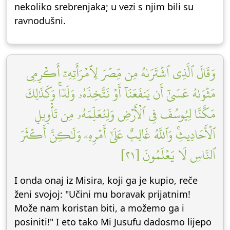
nekoliko srebrenjaka; u vezi s njim bili su
ravnodušni.
وَقَالَ ٱلَّذِي ٱشۡتَرَىٰهُ مِن مِّصۡرَ لِٱمۡرَأَتِهِۦٓ أَكۡرِمِي
مَثۡوَىٰهُ عَسَىٰٓ أَن يَنفَعَنَآ أَوۡ نَتَّخِذَهُۥ وَلَدٗاۚ وَكَذَٰلِكَ
مَكَّنَّا لِيُوسُفَ فِي ٱلۡأَرۡضِ وَلِنُعَلِّمَهُۥ مِن تَأۡوِيلِ
ٱلۡأَحَادِيثِۚ وَٱللَّهُ غَالِبٌ عَلَىٰٓ أَمۡرِهِۦ وَلَٰكِنَّ أَكۡثَرَ
ٱلنَّاسِ لَا يَعۡلَمُونَ [٢١]
I onda onaj iz Misira, koji ga je kupio, reče
ženi svojoj: "Učini mu boravak prijatnim!
Može nam koristan biti, a možemo ga i
posiniti!" I eto tako Mi Jusufu dadosmo lijepo