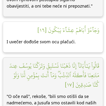
obavijestiti, a oni tebe neće ni prepoznati."
وَجَآءُوٓ أَبَاهُمۡ عِشَآءٗ يَبۡكُونَ [١٦]
I uvečer dođoše svom ocu plačući.
قَالُواْ يَٰٓأَبَانَآ إِنَّا ذَهَبۡنَا نَسۡتَبِقُ وَتَرَكۡنَا يُوسُفَ عِندَ
مَتَٰعِنَا فَأَكَلَهُ ٱلذِّئۡبُۖ وَمَآ أَنتَ بِمُؤۡمِنٖ لَّنَا وَلَوۡ
كُنَّا صَٰدِقِينَ [١٧]
"O oče naš", rekoše, "bili smo otišli da se
nadmećemo, a Jusufa smo ostavili kod naših