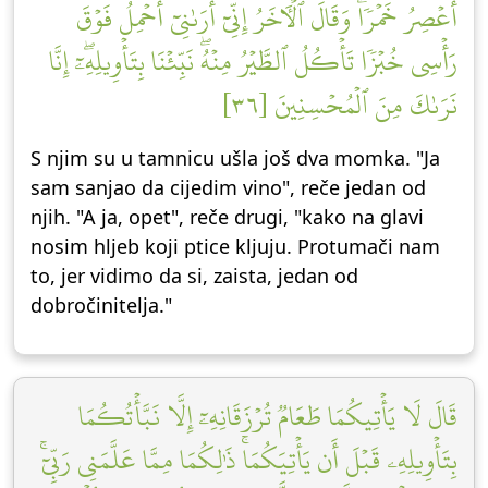
أَعۡصِرُ خَمۡرٗاۖ وَقَالَ ٱلۡأٓخَرُ إِنِّيٓ أَرَىٰنِيٓ أَحۡمِلُ فَوۡقَ
رَأۡسِي خُبۡزٗا تَأۡكُلُ ٱلطَّيۡرُ مِنۡهُۖ نَبِّئۡنَا بِتَأۡوِيلِهِۦٓۖ إِنَّا
نَرَىٰكَ مِنَ ٱلۡمُحۡسِنِينَ [٣٦]
S njim su u tamnicu ušla još dva momka. "Ja
sam sanjao da cijedim vino", reče jedan od
njih. "A ja, opet", reče drugi, "kako na glavi
nosim hljeb koji ptice kljuju. Protumači nam
to, jer vidimo da si, zaista, jedan od
dobročinitelja."
قَالَ لَا يَأۡتِيكُمَا طَعَامٞ تُرۡزَقَانِهِۦٓ إِلَّا نَبَّأۡتُكُمَا
بِتَأۡوِيلِهِۦ قَبۡلَ أَن يَأۡتِيَكُمَاۚ ذَٰلِكُمَا مِمَّا عَلَّمَنِي رَبِّيٓۚ