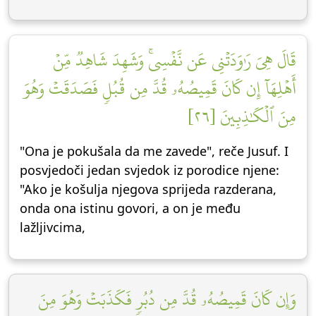
قَالَ هِيَ رَٰوَدَتۡنِي عَن نَّفۡسِيۚ وَشَهِدَ شَاهِدٞ مِّنۡ
أَهۡلِهَآ إِن كَانَ قَمِيصُهُۥ قُدَّ مِن قُبُلٖ فَصَدَقَتۡ وَهُوَ
مِنَ ٱلۡكَٰذِبِينَ [٢٦]
"Ona je pokušala da me zavede", reče Jusuf. I
posvjedoči jedan svjedok iz porodice njene:
"Ako je košulja njegova sprijeda razderana,
onda ona istinu govori, a on je među
lažljivcima,
وَإِن كَانَ قَمِيصُهُۥ قُدَّ مِن دُبُرٖ فَكَذَبَتۡ وَهُوَ مِنَ