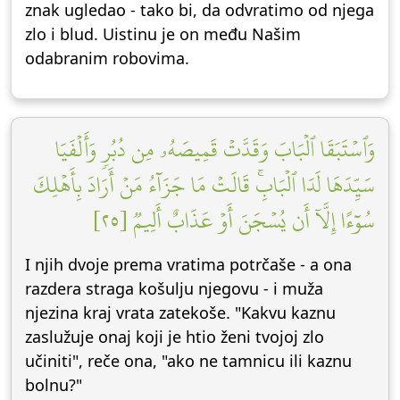
znak ugledao - tako bi, da odvratimo od njega
zlo i blud. Uistinu je on među Našim
odabranim robovima.
وَٱسۡتَبَقَا ٱلۡبَابَ وَقَدَّتۡ قَمِيصَهُۥ مِن دُبُرٖ وَأَلۡفَيَا
سَيِّدَهَا لَدَا ٱلۡبَابِۚ قَالَتۡ مَا جَزَآءُ مَنۡ أَرَادَ بِأَهۡلِكَ
سُوٓءًا إِلَّآ أَن يُسۡجَنَ أَوۡ عَذَابٌ أَلِيمٞ [٢٥]
I njih dvoje prema vratima potrčaše - a ona
razdera straga košulju njegovu - i muža
njezina kraj vrata zatekoše. "Kakvu kaznu
zaslužuje onaj koji je htio ženi tvojoj zlo
učiniti", reče ona, "ako ne tamnicu ili kaznu
bolnu?"