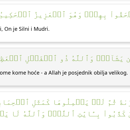
ۡحَقُواْ بِهِمۡۚ وَهُوَ ٱلۡعَزِيزُ ٱلۡحَكِيمُ [
i, On je Silni i Mudri.
مَن يَشَآءُۚ وَٱللَّهُ ذُو ٱلۡفَضۡلِ ٱلۡعَظِي
ome kome hoće - a Allah je posjednik obilja velikog.
ۡرَىٰةَ ثُمَّ لَمۡ يَحۡمِلُوهَا كَمَثَلِ ٱلۡحِ
كَذَّبُواْ بِـَٔايَٰتِ ٱللَّهِۚ وَٱللَّهُ لَا ي