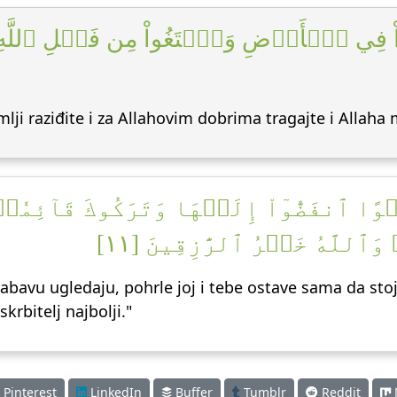
ُواْ فِي ٱلۡأَرۡضِ وَٱبۡتَغُواْ مِن فَضۡلِ ٱللَّهِ وَ
lji raziđite i za Allahovim dobrima tragajte i Allaha 
هۡوًا ٱنفَضُّوٓاْ إِلَيۡهَا وَتَرَكُوكَ قَآئِمٗ
وَٱللَّهُ خَيۡرُ ٱلرَّٰزِقِينَ [١١
abavu ugledaju, pohrle joj i tebe ostave sama da stojiš
krbitelj najbolji."
Pinterest
LinkedIn
Buffer
Tumblr
Reddit