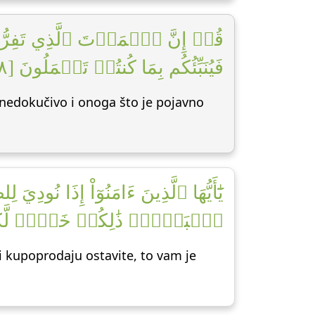
قُلۡ إِنَّ ٱلۡمَوۡتَ ٱلَّذِي تَفِرُّونَ 
فَيُنَبِّئُكُم بِمَا كُنتُمۡ تَعۡمَلُونَ [٨]
a nedokučivo i onoga što je pojavno
يَٰٓأَيُّهَا ٱلَّذِينَ ءَامَنُوٓاْ إِذَا نُو
ٱلۡبَيۡعَۚ ذَٰلِكُمۡ خَيۡرٞ لَّكُم]
i kupoprodaju ostavite, to vam je