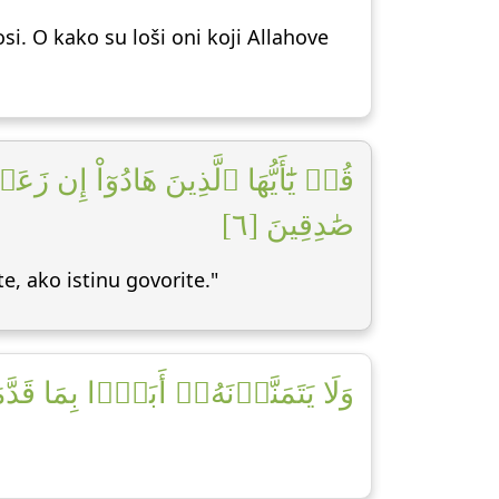
si. O kako su loši oni koji Allahove
قُلۡ يَٰٓأَيُّهَا ٱلَّذِينَ هَادُوٓاْ إِن 
صَٰدِقِينَ [٦]
te, ako istinu govorite."
وَلَا يَتَمَنَّوۡنَهُۥٓ أَبَدَۢا بِمَا قَ]