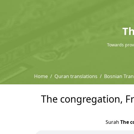
Th
Towards provi
Home
Quran translations
Bosnian Tra
The congregation, F
Surah
The c