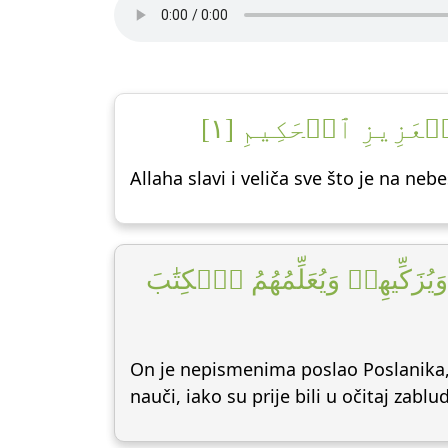
ٱلۡعَزِيزِ ٱلۡحَكِيمِ [١
Allaha slavi i veliča sve što je na ne
زَكِّيهِمۡ وَيُعَلِّمُهُمُ ٱلۡكِتَٰبَ
On je nepismenima poslao Poslanika, j
nauči, iako su prije bili u očitaj zablud