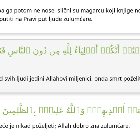
pa ga potom ne nose, slični su magarcu koji knjige no
putiti na Pravi put ljude zulumćare.
زَعَمۡتُمۡ أَنَّكُمۡ أَوۡلِيَآءُ لِلَّهِ مِن دُونِ ٱلنَّاسِ
od svih ljudi jedini Allahovi miljenici, onda smrt poželi
دَّمَتۡ أَيۡدِيهِمۡۚ وَٱللَّهُ عَلِيمُۢ بِٱلظَّٰلِمِينَ [
će je nikad poželjeti; Allah dobro zna zulumćare.