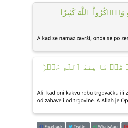
ٱذۡكُرُواْ ٱللَّهَ كَثِيرٗا
A kad se namaz završi, onda se po zem
اۚ قُلۡ مَا عِندَ ٱللَّهِ خَيۡرٞ
Ali, kad oni kakvu robu trgovačku ili z
od zabave i od trgovine. A Allah je Ops
Facebook
Twitter
WhatsApp