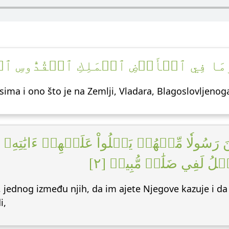
وَٰتِ وَمَا فِي ٱلۡأَرۡضِ ٱلۡمَلِكِ ٱلۡقُدُّوسِ 
besima i ono što je na Zemlji, Vladara, Blagoslovljeno
رَسُولٗا مِّنۡهُمۡ يَتۡلُواْ عَلَيۡهِمۡ ءَايَٰتِهِۦ وَيُ
ۡلُ لَفِي ضَلَٰلٖ مُّبِينٖ [٢
ednog između njih, da im ajete Njegove kazuje i da ih 
i,