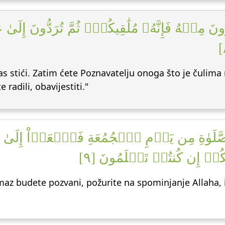
مِنۡهُ فَإِنَّهُۥ مُلَٰقِيكُمۡۖ ثُمَّ تُرَدُّونَ إِلَىٰ
 vas stići. Zatim ćete Poznavatelju onoga što je čulim
 radili, obavijestiti."
دِيَ لِلصَّلَوٰةِ مِن يَوۡمِ ٱلۡجُمُعَةِ فَٱسۡعَوۡاْ إِلَىٰ 
ۡ إِن كُنتُمۡ تَعۡلَمُونَ [٩
amaz budete pozvani, požurite na spominjanje Allaha, 