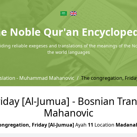
e Noble Qur'an Encyclope
ding reliable exegeses and translations of the meanings of the N
the world languages
nslation - Muhammad Mahanovic
The congregation, Frida
riday [Al-Jumua] - Bosnian Tr
Mahanovic
ongregation, Friday [Al-Jumua]
Ayah
11
Location
Madana