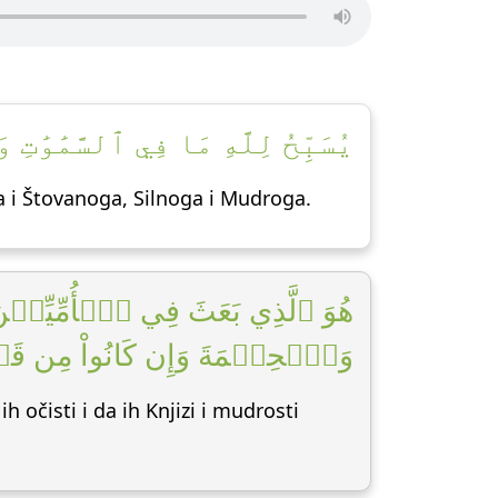
يُسَبِّحُ لِلَّهِ مَا فِي ٱلسَّمَٰ]
ga i Štovanoga, Silnoga i Mudroga.
هُوَ ٱلَّذِي بَعَثَ فِي ٱلۡأُمِّيِّـۧنَ 
وَٱلۡحِكۡمَةَ وَإِن كَانُواْ مِن قَب]
očisti i da ih Knjizi i mudrosti