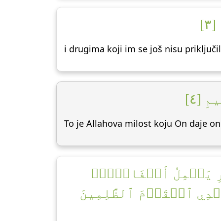
٣
i drugima koji im se još nisu priključil
مِ [٤
To je Allahova milost koju On daje on
مَارِ يَحۡمِلُ أَسۡفَارَۢاۚ
َهۡدِي ٱلۡقَوۡمَ ٱلظَّٰلِمِينَ