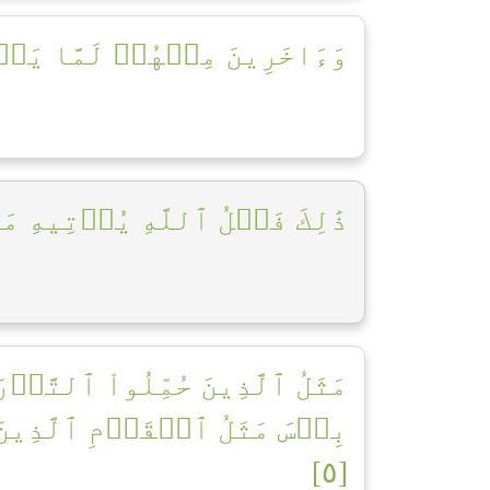
وَءَاخَرِينَ مِنۡهُمۡ لَمَّا يَل]
ذَٰلِكَ فَضۡلُ ٱللَّهِ يُؤۡتِيهِ ]
مَثَلُ ٱلَّذِينَ حُمِّلُواْ ٱلتَّو
بِئۡسَ مَثَلُ ٱلۡقَوۡمِ ٱلَّذِينَ 
[٥]