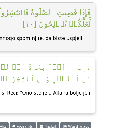
فَإِذَا قُضِيَتِ ٱلصَّلَوٰةُ فَٱنتَشِر
لَّعَلَّكُمۡ تُفۡلِحُونَ [١٠]
mnogo spominjite, da biste uspjeli.
وَإِذَا رَأَوۡاْ تِجَٰرَةً أَوۡ لَ
مِّنَ ٱللَّهۡوِ وَمِنَ ٱلتِّجَٰرَةِۚ ]
. Reci: "Ono što je u Allaha bolje je i
Mix
Evernote
Pocket
Wordpress