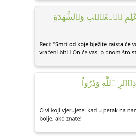
 عَٰلِمِ ٱلۡغَيۡبِ وَٱلشَّهَٰدَةِ
Reci: "Smrt od koje bježite zaista će
vraćeni biti i On će vas, o onom što ste
ذِكۡرِ ٱللَّهِ وَذَرُواْ
O vi koji vjerujete, kad u petak na n
bolje, ako znate!