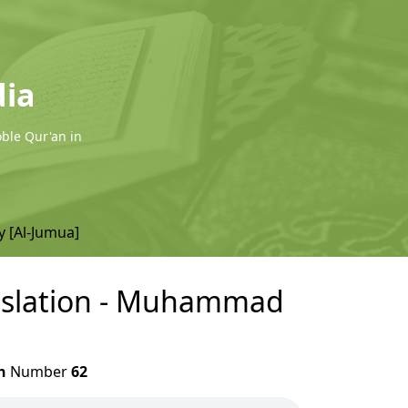
dia
oble Qur'an in
y [Al-Jumua]
anslation - Muhammad
h
Number
62