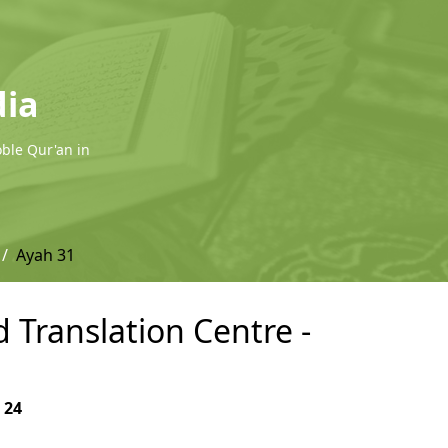
dia
oble Qur'an in
Ayah 31
 Translation Centre -
r
24