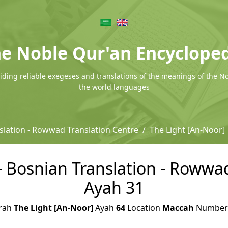
e Noble Qur'an Encyclope
ding reliable exegeses and translations of the meanings of the N
the world languages
slation - Rowwad Translation Centre
The Light [An-Noor]
- Bosnian Translation - Rowwad
Ayah 31
rah
The Light [An-Noor]
Ayah
64
Location
Maccah
Numbe