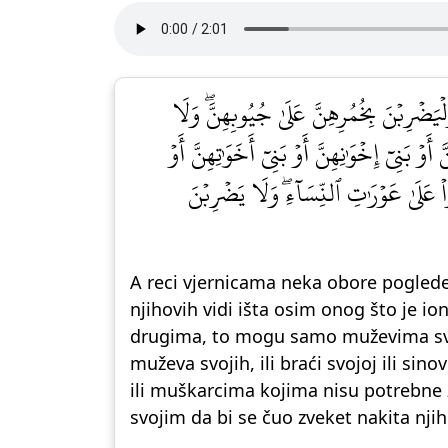
َضۡرِبۡنَ بِخُمُرِهِنَّ عَلَىٰ جُيُوبِهِنَّۖ وَلَا
َ أَوۡ بَنِيٓ إِخۡوَٰنِهِنَّ أَوۡ بَنِيٓ أَخَوَٰتِهِنَّ أَوۡ
اْ عَلَىٰ عَوۡرَٰتِ ٱلنِّسَآءِۖ وَلَا يَضۡرِبۡنَ
A reci vjernicama neka obore poglede
njihovih vidi išta osim onog što je i
drugima, to mogu samo muževima svoji
muževa svojih, ili braći svojoj ili sino
ili muškarcima kojima nisu potrebne ž
svojim da bi se čuo zveket nakita njiho