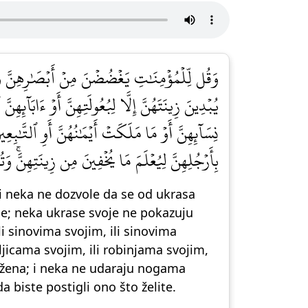
وَقُل لِّلۡمُؤۡمِنَٰتِ يَغۡضُضۡنَ مِنۡ أَبۡصَٰرِهِنَّ وَيَح
يُبۡدِينَ زِينَتَهُنَّ إِلَّا لِبُعُولَتِهِنَّ أَوۡ ءَابَآئِهِنَّ أَو
نِسَآئِهِنَّ أَوۡ مَا مَلَكَتۡ أَيۡمَٰنُهُنَّ أَوِ ٱلتَّٰبِعِ
بِأَرۡجُلِهِنَّ لِيُعۡلَمَ مَا يُخۡفِينَ مِن زِينَتِهِنَّۚ وَتُ]
i neka ne dozvole da se od ukrasa
oje; neka ukrase svoje ne pokazuju
 sinovima svojim, ili sinovima
teljicama svojim, ili robinjama svojim,
a žena; i neka ne udaraju nogama
da biste postigli ono što želite.