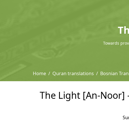
Th
Towards provi
Home
Quran translations
Bosnian Tran
The Light [An-Noor] 
Su