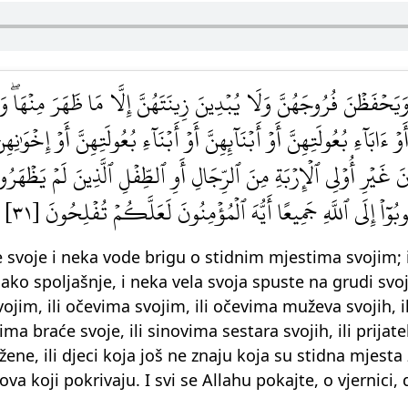
ۡفَظۡنَ فُرُوجَهُنَّ وَلَا يُبۡدِينَ زِينَتَهُنَّ إِلَّا مَا ظَهَرَ مِنۡهَاۖ وَلۡي
ۡ ءَابَآءِ بُعُولَتِهِنَّ أَوۡ أَبۡنَآئِهِنَّ أَوۡ أَبۡنَآءِ بُعُولَتِهِنَّ أَوۡ إِخۡوَٰنِهِنّ
ينَ غَيۡرِ أُوْلِي ٱلۡإِرۡبَةِ مِنَ ٱلرِّجَالِ أَوِ ٱلطِّفۡلِ ٱلَّذِينَ لَمۡ يَظۡهَرُو
وبُوٓاْ إِلَى ٱللَّهِ جَمِيعًا أَيُّهَ ٱلۡمُؤۡمِنُونَ لَعَلَّكُمۡ تُفۡلِحُونَ [٣١
 svoje i neka vode brigu o stidnim mjestima svojim; 
onako spoljašnje, i neka vela svoja spuste na grudi sv
m, ili očevima svojim, ili očevima muževa svojih, ili
vima braće svoje, ili sinovima sestara svojih, ili prija
ene, ili djeci koja još ne znaju koja su stidna mjest
va koji pokrivaju. I svi se Allahu pokajte, o vjernici, 