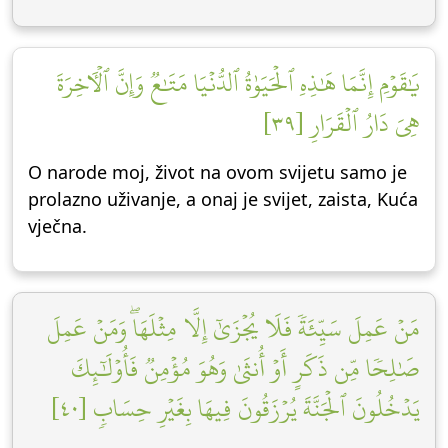
يَٰقَوۡمِ إِنَّمَا هَٰذِهِ ٱلۡحَيَوٰةُ ٱلدُّنۡيَا مَتَٰعٞ وَإِنَّ ٱلۡأٓخِرَةَ
هِيَ دَارُ ٱلۡقَرَارِ [٣٩]
O narode moj, život na ovom svijetu samo je
prolazno uživanje, a onaj je svijet, zaista, Kuća
vječna.
مَنۡ عَمِلَ سَيِّئَةٗ فَلَا يُجۡزَىٰٓ إِلَّا مِثۡلَهَاۖ وَمَنۡ عَمِلَ
صَٰلِحٗا مِّن ذَكَرٍ أَوۡ أُنثَىٰ وَهُوَ مُؤۡمِنٞ فَأُوْلَٰٓئِكَ
يَدۡخُلُونَ ٱلۡجَنَّةَ يُرۡزَقُونَ فِيهَا بِغَيۡرِ حِسَابٖ [٤٠]