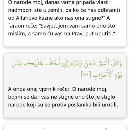
O narode moj, danas vama pripada vlast i
nadmoćni ste u zemlji, pa ko će nas odbraniti
od Allahove kazne ako nas ona stigne?” A
faraon reče: “Savjetujem vam samo ono što
mislim, a samo ću vas na Pravi put uputiti.”
وَقَالَ ٱلَّذِيٓ ءَامَنَ يَٰقَوۡمِ إِنِّيٓ أَخَافُ عَلَيۡكُم مِّثۡلَ
يَوۡمِ ٱلۡأَحۡزَابِ [٣٠]
A onda onaj vjernik reče: “O narode moj,
bojim se da i vas ne stigne ono što je stiglo
narode koji su se protiv poslanika bili urotili,