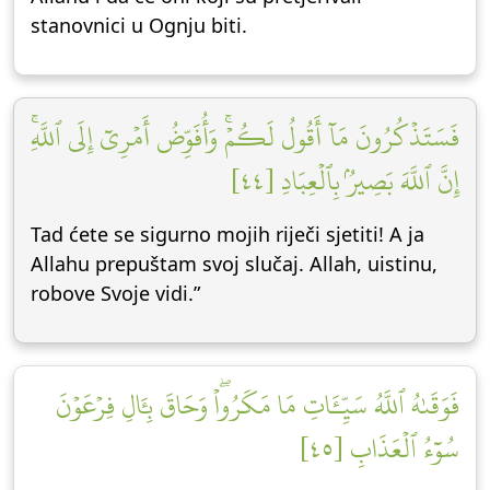
stanovnici u Ognju biti.
فَسَتَذۡكُرُونَ مَآ أَقُولُ لَكُمۡۚ وَأُفَوِّضُ أَمۡرِيٓ إِلَى ٱللَّهِۚ
إِنَّ ٱللَّهَ بَصِيرُۢ بِٱلۡعِبَادِ [٤٤]
Tad ćete se sigurno mojih riječi sjetiti! A ja
Allahu prepuštam svoj slučaj. Allah, uistinu,
robove Svoje vidi.”
فَوَقَىٰهُ ٱللَّهُ سَيِّـَٔاتِ مَا مَكَرُواْۖ وَحَاقَ بِـَٔالِ فِرۡعَوۡنَ
سُوٓءُ ٱلۡعَذَابِ [٤٥]