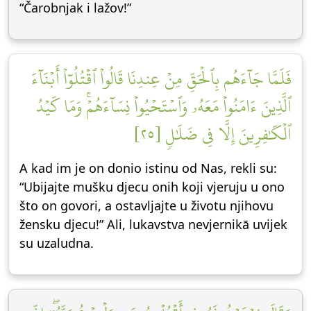
“Čarobnjak i lažov!”
فَلَمَّا جَآءَهُم بِٱلۡحَقِّ مِنۡ عِندِنَا قَالُواْ ٱقۡتُلُوٓاْ أَبۡنَآءَ
ٱلَّذِينَ ءَامَنُواْ مَعَهُۥ وَٱسۡتَحۡيُواْ نِسَآءَهُمۡۚ وَمَا كَيۡدُ
ٱلۡكَٰفِرِينَ إِلَّا فِي ضَلَٰلٖ [٢٥]
A kad im je on donio istinu od Nas, rekli su:
“Ubijajte mušku djecu onih koji vjeruju u ono
što on govori, a ostavljajte u životu njihovu
žensku djecu!” Ali, lukavstva nevjernikā uvijek
su uzaludna.