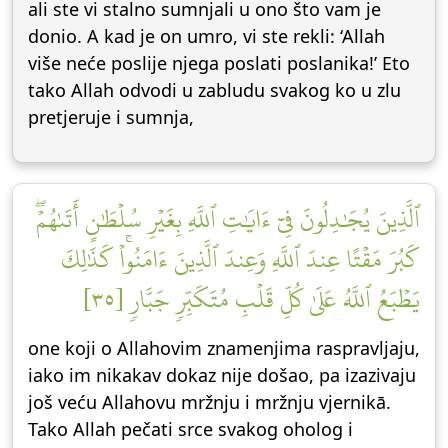
ali ste vi stalno sumnjali u ono što vam je
donio. A kad je on umro, vi ste rekli: ‘Allah
više neće poslije njega poslati poslanika!’ Eto
tako Allah odvodi u zabludu svakog ko u zlu
pretjeruje i sumnja,
ٱلَّذِينَ يُجَٰدِلُونَ فِيٓ ءَايَٰتِ ٱللَّهِ بِغَيۡرِ سُلۡطَٰنٍ أَتَىٰهُمۡۖ
كَبُرَ مَقۡتًا عِندَ ٱللَّهِ وَعِندَ ٱلَّذِينَ ءَامَنُواْۚ كَذَٰلِكَ
يَطۡبَعُ ٱللَّهُ عَلَىٰ كُلِّ قَلۡبِ مُتَكَبِّرٖ جَبَّارٖ [٣٥]
one koji o Allahovim znamenjima raspravljaju,
iako im nikakav dokaz nije došao, pa izazivaju
još veću Allahovu mržnju i mržnju vjernikā.
Tako Allah pečati srce svakog oholog i