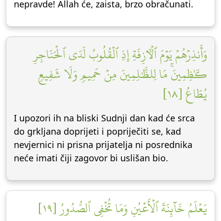
nepravde! Allah će, zaista, brzo obračunati.
وَأَنذِرۡهُمۡ يَوۡمَ ٱلۡأٓزِفَةِ إِذِ ٱلۡقُلُوبُ لَدَى ٱلۡحَنَاجِرِ
كَٰظِمِينَۚ مَا لِلظَّٰلِمِينَ مِنۡ حَمِيمٖ وَلَا شَفِيعٖ
يُطَاعُ [١٨]
I upozori ih na bliski Sudnji dan kad će srca
do grkljana doprijeti i popriječiti se, kad
nevjernici ni prisna prijatelja ni posrednika
neće imati čiji zagovor bi uslišan bio.
يَعۡلَمُ خَآئِنَةَ ٱلۡأَعۡيُنِ وَمَا تُخۡفِي ٱلصُّدُورُ [١٩]