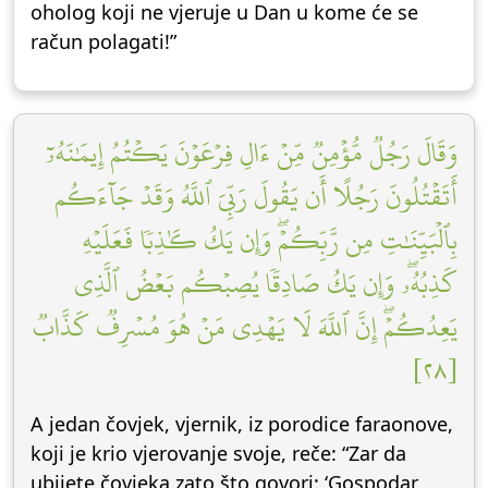
oholog koji ne vjeruje u Dan u kome će se
račun polagati!”
وَقَالَ رَجُلٞ مُّؤۡمِنٞ مِّنۡ ءَالِ فِرۡعَوۡنَ يَكۡتُمُ إِيمَٰنَهُۥٓ
أَتَقۡتُلُونَ رَجُلًا أَن يَقُولَ رَبِّيَ ٱللَّهُ وَقَدۡ جَآءَكُم
بِٱلۡبَيِّنَٰتِ مِن رَّبِّكُمۡۖ وَإِن يَكُ كَٰذِبٗا فَعَلَيۡهِ
كَذِبُهُۥۖ وَإِن يَكُ صَادِقٗا يُصِبۡكُم بَعۡضُ ٱلَّذِي
يَعِدُكُمۡۖ إِنَّ ٱللَّهَ لَا يَهۡدِي مَنۡ هُوَ مُسۡرِفٞ كَذَّابٞ
[٢٨]
A jedan čovjek, vjernik, iz porodice faraonove,
koji je krio vjerovanje svoje, reče: “Zar da
ubijete čovjeka zato što govori: ‘Gospodar