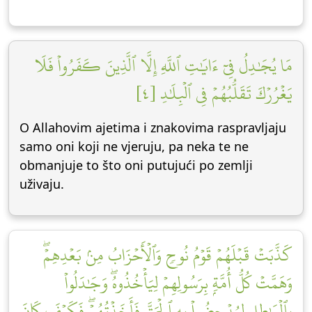
مَا يُجَٰدِلُ فِيٓ ءَايَٰتِ ٱللَّهِ إِلَّا ٱلَّذِينَ كَفَرُواْ فَلَا
يَغۡرُرۡكَ تَقَلُّبُهُمۡ فِي ٱلۡبِلَٰدِ [٤]
O Allahovim ajetima i znakovima raspravljaju
samo oni koji ne vjeruju, pa neka te ne
obmanjuje to što oni putujući po zemlji
uživaju.
كَذَّبَتۡ قَبۡلَهُمۡ قَوۡمُ نُوحٖ وَٱلۡأَحۡزَابُ مِنۢ بَعۡدِهِمۡۖ
وَهَمَّتۡ كُلُّ أُمَّةِۭ بِرَسُولِهِمۡ لِيَأۡخُذُوهُۖ وَجَٰدَلُواْ
بِٱلۡبَٰطِلِ لِيُدۡحِضُواْ بِهِ ٱلۡحَقَّ فَأَخَذۡتُهُمۡۖ فَكَيۡفَ كَانَ