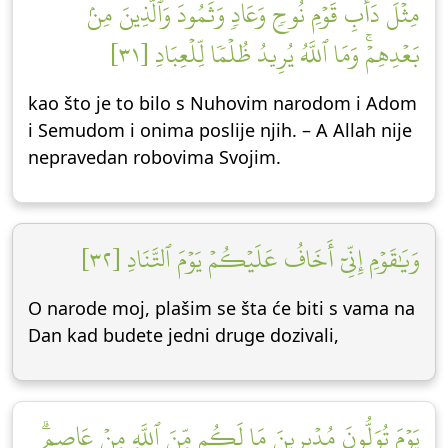
مِثۡلَ دَأۡبِ قَوۡمِ نُوحٖ وَعَادٖ وَثَمُودَ وَٱلَّذِينَ مِنۢ
بَعۡدِهِمۡۚ وَمَا ٱللَّهُ يُرِيدُ ظُلۡمٗا لِّلۡعِبَادِ [٣١]
kao što je to bilo s Nuhovim narodom i Adom
i Semudom i onima poslije njih. – A Allah nije
nepravedan robovima Svojim.
وَيَٰقَوۡمِ إِنِّيٓ أَخَافُ عَلَيۡكُمۡ يَوۡمَ ٱلتَّنَادِ [٣٢]
O narode moj, plašim se šta će biti s vama na
Dan kad budete jedni druge dozivali,
يَوۡمَ تُوَلُّونَ مُدۡبِرِينَ مَا لَكُم مِّنَ ٱللَّهِ مِنۡ عَاصِمٖۗ