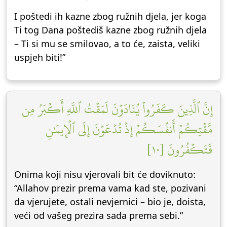
I poštedi ih kazne zbog ružnih djela, jer koga
Ti tog Dana poštediš kazne zbog ružnih djela
– Ti si mu se smilovao, a to će, zaista, veliki
uspjeh biti!”
إِنَّ ٱلَّذِينَ كَفَرُواْ يُنَادَوۡنَ لَمَقۡتُ ٱللَّهِ أَكۡبَرُ مِن
مَّقۡتِكُمۡ أَنفُسَكُمۡ إِذۡ تُدۡعَوۡنَ إِلَى ٱلۡإِيمَٰنِ
فَتَكۡفُرُونَ [١٠]
Onima koji nisu vjerovali bit će doviknuto:
“Allahov prezir prema vama kad ste, pozivani
da vjerujete, ostali nevjernici – bio je, doista,
veći od vašeg prezira sada prema sebi.”