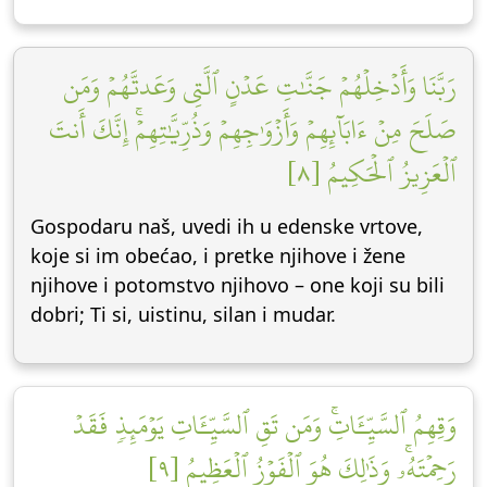
رَبَّنَا وَأَدۡخِلۡهُمۡ جَنَّٰتِ عَدۡنٍ ٱلَّتِي وَعَدتَّهُمۡ وَمَن
صَلَحَ مِنۡ ءَابَآئِهِمۡ وَأَزۡوَٰجِهِمۡ وَذُرِّيَّٰتِهِمۡۚ إِنَّكَ أَنتَ
ٱلۡعَزِيزُ ٱلۡحَكِيمُ [٨]
Gospodaru naš, uvedi ih u edenske vrtove,
koje si im obećao, i pretke njihove i žene
njihove i potomstvo njihovo – one koji su bili
dobri; Ti si, uistinu, silan i mudar.
وَقِهِمُ ٱلسَّيِّـَٔاتِۚ وَمَن تَقِ ٱلسَّيِّـَٔاتِ يَوۡمَئِذٖ فَقَدۡ
رَحِمۡتَهُۥۚ وَذَٰلِكَ هُوَ ٱلۡفَوۡزُ ٱلۡعَظِيمُ [٩]