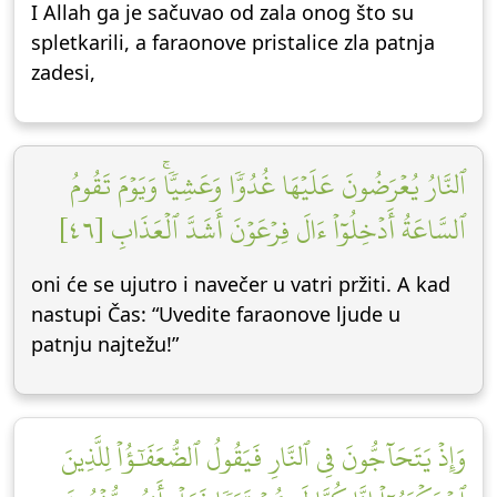
I Allah ga je sačuvao od zala onog što su
spletkarili, a faraonove pristalice zla patnja
zadesi,
ٱلنَّارُ يُعۡرَضُونَ عَلَيۡهَا غُدُوّٗا وَعَشِيّٗاۚ وَيَوۡمَ تَقُومُ
ٱلسَّاعَةُ أَدۡخِلُوٓاْ ءَالَ فِرۡعَوۡنَ أَشَدَّ ٱلۡعَذَابِ [٤٦]
oni će se ujutro i navečer u vatri pržiti. A kad
nastupi Čas: “Uvedite faraonove ljude u
patnju najtežu!”
وَإِذۡ يَتَحَآجُّونَ فِي ٱلنَّارِ فَيَقُولُ ٱلضُّعَفَٰٓؤُاْ لِلَّذِينَ