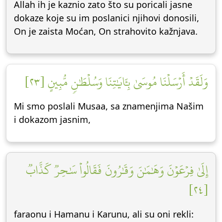
Allah ih je kaznio zato što su poricali jasne
dokaze koje su im poslanici njihovi donosili,
On je zaista Moćan, On strahovito kažnjava.
وَلَقَدۡ أَرۡسَلۡنَا مُوسَىٰ بِـَٔايَٰتِنَا وَسُلۡطَٰنٖ مُّبِينٍ [٢٣]
Mi smo poslali Musaa, sa znamenjima Našim
i dokazom jasnim,
إِلَىٰ فِرۡعَوۡنَ وَهَٰمَٰنَ وَقَٰرُونَ فَقَالُواْ سَٰحِرٞ كَذَّابٞ
[٢٤]
faraonu i Hamanu i Karunu, ali su oni rekli: