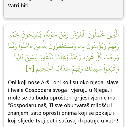
Vatri biti.
ٱلَّذِينَ يَحۡمِلُونَ ٱلۡعَرۡشَ وَمَنۡ حَوۡلَهُۥ يُسَبِّحُونَ بِحَمۡدِ
رَبِّهِمۡ وَيُؤۡمِنُونَ بِهِۦ وَيَسۡتَغۡفِرُونَ لِلَّذِينَ ءَامَنُواْۖ رَبَّنَا
وَسِعۡتَ كُلَّ شَيۡءٖ رَّحۡمَةٗ وَعِلۡمٗا فَٱغۡفِرۡ لِلَّذِينَ تَابُواْ
وَٱتَّبَعُواْ سَبِيلَكَ وَقِهِمۡ عَذَابَ ٱلۡجَحِيمِ [٧]
Oni koji nose Arš i oni koji su oko njega, slave
i hvale Gospodara svoga i vjeruju u Njega, i
mole se da budu oprošteni grijesi vjernicima:
“Gospodaru naš, Ti sve obuhvataš milošću i
znanjem, zato oprosti onima koji se pokaju i
koji slijede Tvoj put i sačuvaj ih patnje u Vatri!