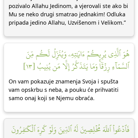
pozivalo Allahu Jedinom, a vjerovali ste ako bi
Mu se neko drugi smatrao jednakim! Odluka
pripada jedino Allahu, Uzvišenom i Velikom.”
هُوَ ٱلَّذِي يُرِيكُمۡ ءَايَٰتِهِۦ وَيُنَزِّلُ لَكُم مِّنَ
ٱلسَّمَآءِ رِزۡقٗاۚ وَمَا يَتَذَكَّرُ إِلَّا مَن يُنِيبُ [١٣]
On vam pokazuje znamenja Svoja i spušta
vam opskrbu s neba, a pouku će prihvatiti
samo onaj koji se Njemu obraća.
فَٱدۡعُواْ ٱللَّهَ مُخۡلِصِينَ لَهُ ٱلدِّينَ وَلَوۡ كَرِهَ ٱلۡكَٰفِرُونَ