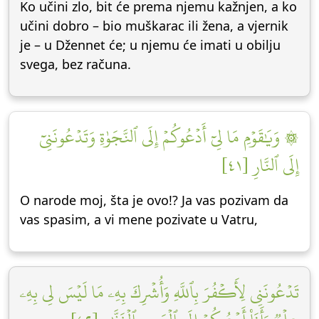
Ko učini zlo, bit će prema njemu kažnjen, a ko
učini dobro – bio muškarac ili žena, a vjernik
je – u Džennet će; u njemu će imati u obilju
svega, bez računa.
۞ وَيَٰقَوۡمِ مَا لِيٓ أَدۡعُوكُمۡ إِلَى ٱلنَّجَوٰةِ وَتَدۡعُونَنِيٓ
إِلَى ٱلنَّارِ [٤١]
O narode moj, šta je ovo!? Ja vas pozivam da
vas spasim, a vi mene pozivate u Vatru,
تَدۡعُونَنِي لِأَكۡفُرَ بِٱللَّهِ وَأُشۡرِكَ بِهِۦ مَا لَيۡسَ لِي بِهِۦ