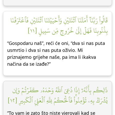
قَالُواْ رَبَّنَآ أَمَتَّنَا ٱثۡنَتَيۡنِ وَأَحۡيَيۡتَنَا ٱثۡنَتَيۡنِ فَٱعۡتَرَفۡنَا
بِذُنُوبِنَا فَهَلۡ إِلَىٰ خُرُوجٖ مِّن سَبِيلٖ [١١]
“Gospodaru naš”, reći će oni, “dva si nas puta
usmrtio i dva si nas puta oživio. Mi
priznajemo grijehe naše, pa ima li ikakva
načina da se izađe?”
ذَٰلِكُم بِأَنَّهُۥٓ إِذَا دُعِيَ ٱللَّهُ وَحۡدَهُۥ كَفَرۡتُمۡ وَإِن
يُشۡرَكۡ بِهِۦ تُؤۡمِنُواْۚ فَٱلۡحُكۡمُ لِلَّهِ ٱلۡعَلِيِّ ٱلۡكَبِيرِ [١٢]
“To vam je zato što niste vjerovali kad se