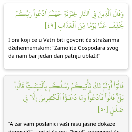
وَقَالَ ٱلَّذِينَ فِي ٱلنَّارِ لِخَزَنَةِ جَهَنَّمَ ٱدۡعُواْ رَبَّكُمۡ
يُخَفِّفۡ عَنَّا يَوۡمٗا مِّنَ ٱلۡعَذَابِ [٤٩]
I oni koji će u Vatri biti govorit će stražarima
džehennemskim: “Zamolite Gospodara svog
da nam bar jedan dan patnju ublaži!”
قَالُوٓاْ أَوَلَمۡ تَكُ تَأۡتِيكُمۡ رُسُلُكُم بِٱلۡبَيِّنَٰتِۖ قَالُواْ
بَلَىٰۚ قَالُواْ فَٱدۡعُواْۗ وَمَا دُعَٰٓؤُاْ ٱلۡكَٰفِرِينَ إِلَّا فِي
ضَلَٰلٍ [٥٠]
“A zar vam poslanici vaši nisu jasne dokaze
donosili?”, upitat će oni. “Jesu!”, odgovorit će.