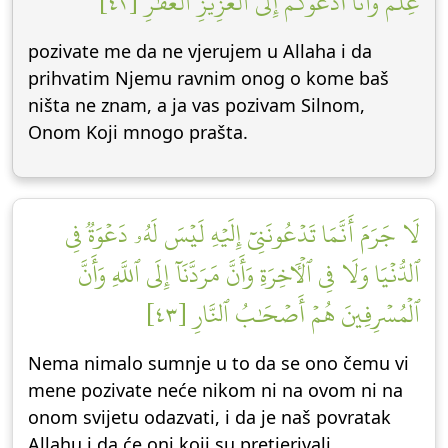
عِلۡمٞ وَأَنَا۠ أَدۡعُوكُمۡ إِلَى ٱلۡعَزِيزِ ٱلۡغَفَّٰرِ [٤٢]
pozivate me da ne vjerujem u Allaha i da
prihvatim Njemu ravnim onog o kome baš
ništa ne znam, a ja vas pozivam Silnom,
Onom Koji mnogo prašta.
لَا جَرَمَ أَنَّمَا تَدۡعُونَنِيٓ إِلَيۡهِ لَيۡسَ لَهُۥ دَعۡوَةٞ فِي
ٱلدُّنۡيَا وَلَا فِي ٱلۡأٓخِرَةِ وَأَنَّ مَرَدَّنَآ إِلَى ٱللَّهِ وَأَنَّ
ٱلۡمُسۡرِفِينَ هُمۡ أَصۡحَٰبُ ٱلنَّارِ [٤٣]
Nema nimalo sumnje u to da se ono čemu vi
mene pozivate neće nikom ni na ovom ni na
onom svijetu odazvati, i da je naš povratak
Allahu i da će oni koji su pretjerivali