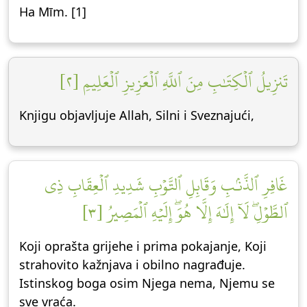
Ha Mīm. [1]
تَنزِيلُ ٱلۡكِتَٰبِ مِنَ ٱللَّهِ ٱلۡعَزِيزِ ٱلۡعَلِيمِ [٢]
Knjigu objavljuje Allah, Silni i Sveznajući,
غَافِرِ ٱلذَّنۢبِ وَقَابِلِ ٱلتَّوۡبِ شَدِيدِ ٱلۡعِقَابِ ذِي
ٱلطَّوۡلِۖ لَآ إِلَٰهَ إِلَّا هُوَۖ إِلَيۡهِ ٱلۡمَصِيرُ [٣]
Koji oprašta grijehe i prima pokajanje, Koji
strahovito kažnjava i obilno nagrađuje.
Istinskog boga osim Njega nema, Njemu se
sve vraća.