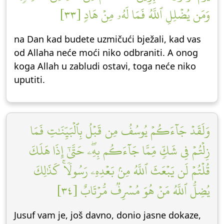
وَمَن يُضۡلِلِ ٱللَّهُ فَمَا لَهُۥ مِنۡ هَادٖ [٣٣]
na Dan kad budete uzmičući bježali, kad vas
od Allaha neće moći niko odbraniti. A onog
koga Allah u zabludi ostavi, toga neće niko
uputiti.
وَلَقَدۡ جَآءَكُمۡ يُوسُفُ مِن قَبۡلُ بِٱلۡبَيِّنَٰتِ فَمَا
زِلۡتُمۡ فِي شَكّٖ مِّمَّا جَآءَكُم بِهِۦۖ حَتَّىٰٓ إِذَا هَلَكَ
قُلۡتُمۡ لَن يَبۡعَثَ ٱللَّهُ مِنۢ بَعۡدِهِۦ رَسُولٗاۚ كَذَٰلِكَ
يُضِلُّ ٱللَّهُ مَنۡ هُوَ مُسۡرِفٞ مُّرۡتَابٌ [٣٤]
Jusuf vam je, još davno, donio jasne dokaze,