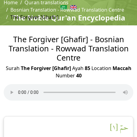
Home
Quran translations
Bosnian Translation - Rowwad Translation Centre
The Noble Qur'an Encyclopedia
The Forgiver [Ghafir]
The Forgiver [Ghafir] - Bosnian
Translation - Rowwad Translation
Centre
Surah
The Forgiver [Ghafir]
Ayah
85
Location
Maccah
Number
40
حمٓ [١]