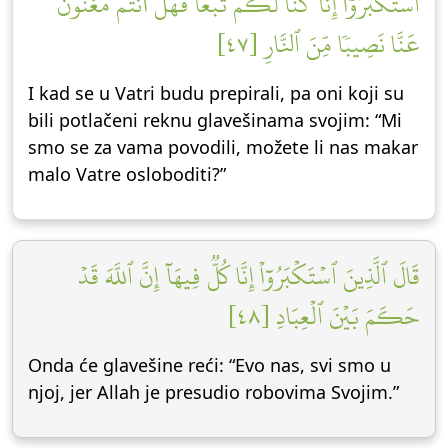
ٱسۡتَكۡبَرُوٓاْ إِنَّا كُنَّا لَكُمۡ تَبَعٗا فَهَلۡ أَنتُم مُّغۡنُونَ
عَنَّا نَصِيبٗا مِّنَ ٱلنَّارِ [٤٧]
I kad se u Vatri budu prepirali, pa oni koji su
bili potlačeni reknu glavešinama svojim: “Mi
smo se za vama povodili, možete li nas makar
malo Vatre osloboditi?”
قَالَ ٱلَّذِينَ ٱسۡتَكۡبَرُوٓاْ إِنَّا كُلّٞ فِيهَآ إِنَّ ٱللَّهَ قَدۡ
حَكَمَ بَيۡنَ ٱلۡعِبَادِ [٤٨]
Onda će glavešine reći: “Evo nas, svi smo u
njoj, jer Allah je presudio robovima Svojim.”