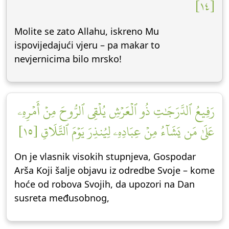
[١٤]
Molite se zato Allahu, iskreno Mu
ispovijedajući vjeru – pa makar to
nevjernicima bilo mrsko!
رَفِيعُ ٱلدَّرَجَٰتِ ذُو ٱلۡعَرۡشِ يُلۡقِي ٱلرُّوحَ مِنۡ أَمۡرِهِۦ
عَلَىٰ مَن يَشَآءُ مِنۡ عِبَادِهِۦ لِيُنذِرَ يَوۡمَ ٱلتَّلَاقِ [١٥]
On je vlasnik visokih stupnjeva, Gospodar
Arša Koji šalje objavu iz odredbe Svoje – kome
hoće od robova Svojih, da upozori na Dan
susreta međusobnog,