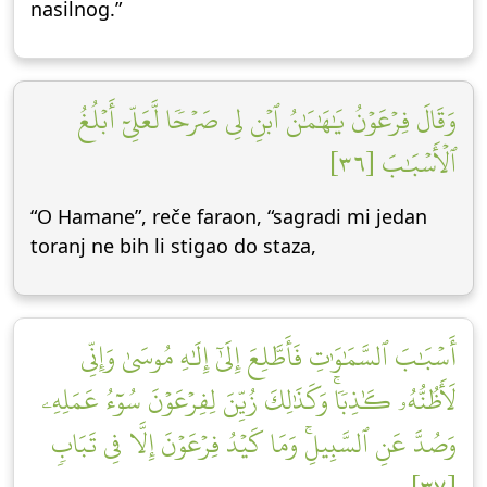
nasilnog.”
وَقَالَ فِرۡعَوۡنُ يَٰهَٰمَٰنُ ٱبۡنِ لِي صَرۡحٗا لَّعَلِّيٓ أَبۡلُغُ
ٱلۡأَسۡبَٰبَ [٣٦]
“O Hamane”, reče faraon, “sagradi mi jedan
toranj ne bih li stigao do staza,
أَسۡبَٰبَ ٱلسَّمَٰوَٰتِ فَأَطَّلِعَ إِلَىٰٓ إِلَٰهِ مُوسَىٰ وَإِنِّي
لَأَظُنُّهُۥ كَٰذِبٗاۚ وَكَذَٰلِكَ زُيِّنَ لِفِرۡعَوۡنَ سُوٓءُ عَمَلِهِۦ
وَصُدَّ عَنِ ٱلسَّبِيلِۚ وَمَا كَيۡدُ فِرۡعَوۡنَ إِلَّا فِي تَبَابٖ