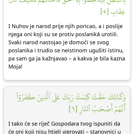
عِقَابِ [٥]
I Nuhov je narod prije njih poricao, a i poslije
njega oni koji su se protiv poslanikā urotili.
Svaki narod nastojao je domoći se svog
poslanika i trudio se neistinom ugušiti istinu,
pa sam ga Ja kažnjavao – a kakva je bila kazna
Moja!
وَكَذَٰلِكَ حَقَّتۡ كَلِمَتُ رَبِّكَ عَلَى ٱلَّذِينَ كَفَرُوٓاْ
أَنَّهُمۡ أَصۡحَٰبُ ٱلنَّارِ [٦]
I tako će se riječ Gospodara tvog ispuniti da
će oni koji nisu htjeli vjerovati – stanovnici u