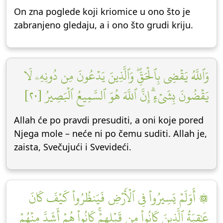
On zna poglede koji kriomice u ono što je
zabranjeno gledaju, a i ono što grudi kriju.
وَٱللَّهُ يَقۡضِي بِٱلۡحَقِّۖ وَٱلَّذِينَ يَدۡعُونَ مِن دُونِهِۦ لَا
يَقۡضُونَ بِشَيۡءٍۗ إِنَّ ٱللَّهَ هُوَ ٱلسَّمِيعُ ٱلۡبَصِيرُ [٢٠]
Allah će po pravdi presuditi, a oni koje pored
Njega mole – neće ni po čemu suditi. Allah je,
zaista, Svečujući i Svevideći.
۞ أَوَلَمۡ يَسِيرُواْ فِي ٱلۡأَرۡضِ فَيَنظُرُواْ كَيۡفَ كَانَ
عَٰقِبَةُ ٱلَّذِينَ كَانُواْ مِن قَبۡلِهِمۡۚ كَانُواْ هُمۡ أَشَدَّ مِنۡهُمۡ