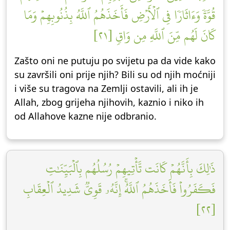
قُوَّةٗ وَءَاثَارٗا فِي ٱلۡأَرۡضِ فَأَخَذَهُمُ ٱللَّهُ بِذُنُوبِهِمۡ وَمَا
كَانَ لَهُم مِّنَ ٱللَّهِ مِن وَاقٖ [٢١]
Zašto oni ne putuju po svijetu pa da vide kako
su završili oni prije njih? Bili su od njih moćniji
i više su tragova na Zemlji ostavili, ali ih je
Allah, zbog grijeha njihovih, kaznio i niko ih
od Allahove kazne nije odbranio.
ذَٰلِكَ بِأَنَّهُمۡ كَانَت تَّأۡتِيهِمۡ رُسُلُهُم بِٱلۡبَيِّنَٰتِ
فَكَفَرُواْ فَأَخَذَهُمُ ٱللَّهُۚ إِنَّهُۥ قَوِيّٞ شَدِيدُ ٱلۡعِقَابِ
[٢٢]