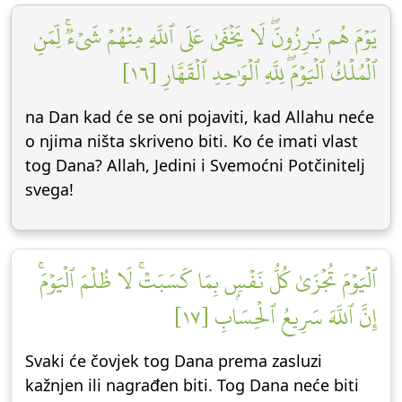
يَوۡمَ هُم بَٰرِزُونَۖ لَا يَخۡفَىٰ عَلَى ٱللَّهِ مِنۡهُمۡ شَيۡءٞۚ لِّمَنِ
ٱلۡمُلۡكُ ٱلۡيَوۡمَۖ لِلَّهِ ٱلۡوَٰحِدِ ٱلۡقَهَّارِ [١٦]
na Dan kad će se oni pojaviti, kad Allahu neće
o njima ništa skriveno biti. Ko će imati vlast
tog Dana? Allah, Jedini i Svemoćni Potčinitelj
svega!
ٱلۡيَوۡمَ تُجۡزَىٰ كُلُّ نَفۡسِۭ بِمَا كَسَبَتۡۚ لَا ظُلۡمَ ٱلۡيَوۡمَۚ
إِنَّ ٱللَّهَ سَرِيعُ ٱلۡحِسَابِ [١٧]
Svaki će čovjek tog Dana prema zasluzi
kažnjen ili nagrađen biti. Tog Dana neće biti