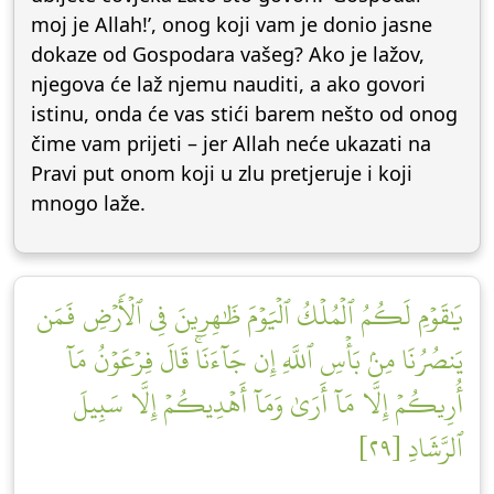
moj je Allah!’, onog koji vam je donio jasne
dokaze od Gospodara vašeg? Ako je lažov,
njegova će laž njemu nauditi, a ako govori
istinu, onda će vas stići barem nešto od onog
čime vam prijeti – jer Allah neće ukazati na
Pravi put onom koji u zlu pretjeruje i koji
mnogo laže.
يَٰقَوۡمِ لَكُمُ ٱلۡمُلۡكُ ٱلۡيَوۡمَ ظَٰهِرِينَ فِي ٱلۡأَرۡضِ فَمَن
يَنصُرُنَا مِنۢ بَأۡسِ ٱللَّهِ إِن جَآءَنَاۚ قَالَ فِرۡعَوۡنُ مَآ
أُرِيكُمۡ إِلَّا مَآ أَرَىٰ وَمَآ أَهۡدِيكُمۡ إِلَّا سَبِيلَ
ٱلرَّشَادِ [٢٩]