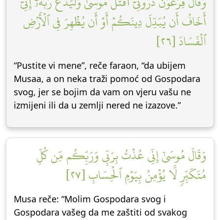
وَقَالَ فِرۡعَوۡنُ ذَرُونِيٓ أَقۡتُلۡ مُوسَىٰ وَلۡيَدۡعُ رَبَّهُۥٓۖ إِنِّيٓ
أَخَافُ أَن يُبَدِّلَ دِينَكُمۡ أَوۡ أَن يُظۡهِرَ فِي ٱلۡأَرۡضِ
ٱلۡفَسَادَ [٢٦]
“Pustite vi mene”, reče faraon, “da ubijem
Musaa, a on neka traži pomoć od Gospodara
svog, jer se bojim da vam on vjeru vašu ne
izmijeni ili da u zemlji nered ne izazove.”
وَقَالَ مُوسَىٰٓ إِنِّي عُذۡتُ بِرَبِّي وَرَبِّكُم مِّن كُلِّ
مُتَكَبِّرٖ لَّا يُؤۡمِنُ بِيَوۡمِ ٱلۡحِسَابِ [٢٧]
Musa reče: “Molim Gospodara svog i
Gospodara vašeg da me zaštiti od svakog