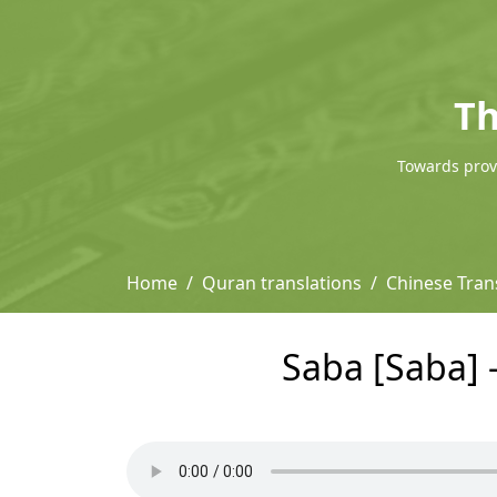
Th
Towards provi
Home
Quran translations
Chinese Tra
Saba [Saba]