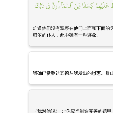
طۡ عَلَيۡهِمۡ كِسَفٗا مِّنَ ٱلسَّمَآءِۚ إِنَّ فِي ذَٰلِكَ
难道他们没有观察在他们上面和下面的
归依的仆人，此中确有一种迹象。
我确已赏赐达五德从我发出的恩惠。群
（我对他说）：“你应当制造完善的铠甲