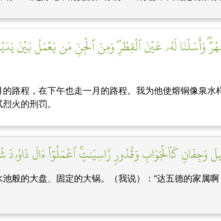
رٞۖ وَأَسَلۡنَا لَهُۥ عَيۡنَ ٱلۡقِطۡرِۖ وَمِنَ ٱلۡجِنِّ مَن يَعۡمَلُ بَيۡنَ يَدَيۡهِ
月的路程，在下午也走一月的路程。我为他使熔铜像泉水
试烈火的刑罚。
لَ وَجِفَانٖ كَٱلۡجَوَابِ وَقُدُورٖ رَّاسِيَٰتٍۚ ٱعۡمَلُوٓاْ ءَالَ دَاوُۥدَ شُك
池般的大盘、固定的大锅。（我说）：“达五德的家属啊