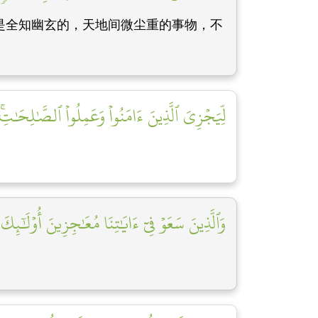
主是全知幽玄的，天地间微尘重的事物，不
لِّيَجۡزِيَ ٱلَّذِينَ ءَامَنُواْ وَعَمِلُواْ ٱلصَّٰلِحَٰتِۚ أ
وَٱلَّذِينَ سَعَوۡ فِيٓ ءَايَٰتِنَا مُعَٰجِزِينَ أُوْلَٰٓئِكَ