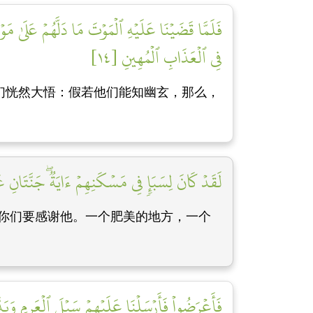
فَلَمَّا قَضَيۡنَا عَلَيۡهِ ٱلۡمَوۡتَ مَا دَلَّهُمۡ عَلَىٰ مَوۡ
فِي ٱلۡعَذَابِ ٱلۡمُهِينِ [١٤]
们恍然大悟：假若他们能知幽玄，那么，
لَقَدۡ كَانَ لِسَبَإٖ فِي مَسۡكَنِهِمۡ ءَايَةٞۖ جَنَّتَانِ ع
你们要感谢他。一个肥美的地方，一个
فَأَعۡرَضُواْ فَأَرۡسَلۡنَا عَلَيۡهِمۡ سَيۡلَ ٱلۡعَرِمِ وَبَد