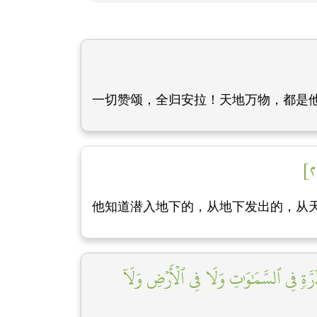
一切赞颂，全归安拉！天地万物，都是
他知道潜入地下的，从地下发出的，从
َرَّةٖ فِي ٱلسَّمَٰوَٰتِ وَلَا فِي ٱلۡأَرۡضِ وَلَآ