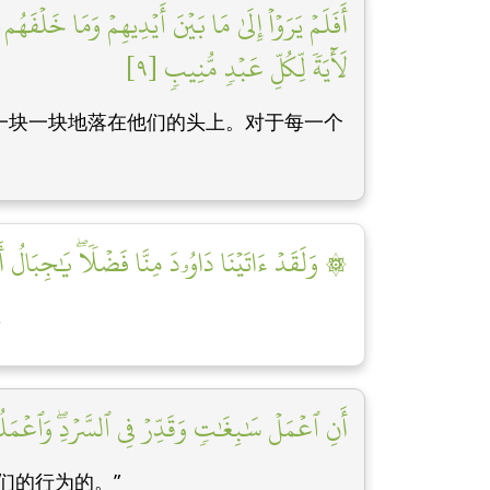
أَفَلَمۡ يَرَوۡاْ إِلَىٰ مَا بَيۡنَ أَيۡدِيهِمۡ وَمَا خَلۡفَ
لَأٓيَةٗ لِّكُلِّ عَبۡدٖ مُّنِيبٖ [٩]
一块一块地落在他们的头上。对于每一个
۞ وَلَقَدۡ ءَاتَيۡنَا دَاوُۥدَ مِنَّا فَضۡلٗاۖ يَٰجِبَالُ أَوِّب
，
أَنِ ٱعۡمَلۡ سَٰبِغَٰتٖ وَقَدِّرۡ فِي ٱلسَّرۡدِۖ وَٱعۡمَلُوا
们的行为的。”