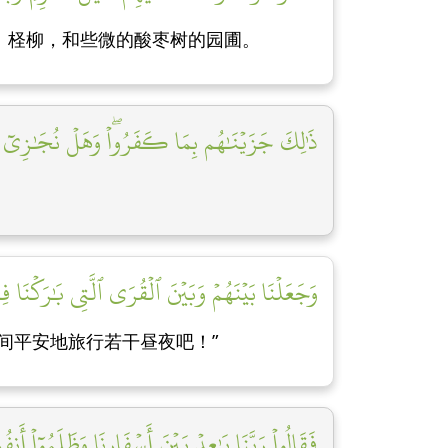
、柽柳，和些微的酸枣树的园圃。
ذَٰلِكَ جَزَيۡنَٰهُم بِمَا كَفَرُواْۖ وَهَلۡ نُجَٰزِيٓ إِل
وَجَعَلۡنَا بَيۡنَهُمۡ وَبَيۡنَ ٱلۡقُرَى ٱلَّتِي بَٰرَكۡنَا فِي
间平安地旅行若干昼夜吧！”
فَقَالُواْ رَبَّنَا بَٰعِدۡ بَيۡنَ أَسۡفَارِنَا وَظَلَمُوٓاْ أ