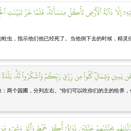
تِهِۦٓ إِلَّا دَآبَّةُ ٱلۡأَرۡضِ تَأۡكُلُ مِنسَأَتَهُۥۖ فَلَمَّا خَرَّ تَبَيَّنَتِ ٱلۡج
的蛀虫，指示他们他已经死了。当他倒下去的时候，精灵
َن يَمِينٖ وَشِمَالٖۖ كُلُواْ مِن رِّزۡقِ رَبِّكُمۡ وَٱشۡكُرُواْ لَهُۥۚ بَلۡدَةٞ طَي
象：两个园圃，分列左右。“你们可以吃你们的主的给养，
َّلۡنَٰهُم بِجَنَّتَيۡهِمۡ جَنَّتَيۡنِ ذَوَاتَيۡ أُكُلٍ خَمۡطٖ وَأَثۡلٖ وَشَيۡءٖ مِّن