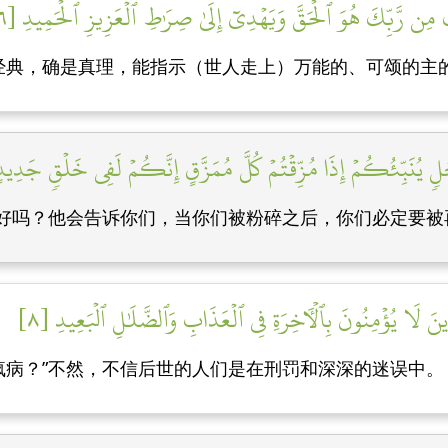
كَ مِن رَّبِّكَ هُوَ ٱلۡحَقَّ وَيَهۡدِيٓ إِلَىٰ صِرَٰطِ ٱلۡعَزِيزِ ٱلۡحَمِيدِ [٦]
经典，确是真理，能指示（世人走上）万能的、可颂的主
ٖ يُنَبِّئُكُمۡ إِذَا مُزِّقۡتُمۡ كُلَّ مُمَزَّقٍ إِنَّكُمۡ لَفِي خَلۡقٖ جَدِيدٍ 
人好吗？他会告诉你们，当你们被粉碎之后，你们必定要被
ذِينَ لَا يُؤۡمِنُونَ بِٱلۡأٓخِرَةِ فِي ٱلۡعَذَابِ وَٱلضَّلَٰلِ ٱلۡبَعِيدِ [٨]
疯病？”不然，不信后世的人们是在刑罚和深深的迷误中。