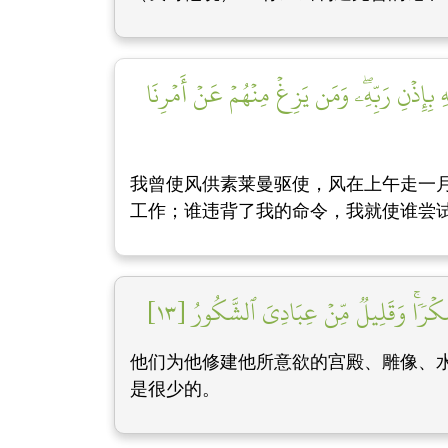
 بِإِذۡنِ رَبِّهِۦۖ وَمَن يَزِغۡ مِنۡهُمۡ عَنۡ أَمۡرِنَا
我曾使风供素莱曼驱使，风在上午走一
工作；谁违背了我的命令，我就使谁尝
ۡرٗاۚ وَقَلِيلٞ مِّنۡ عِبَادِيَ ٱلشَّكُورُ [١٣]
他们为他修建他所意欲的宫殿、雕像、水
是很少的。