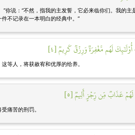
。”你说：“不然，指我的主发誓，它必来临你们。我的
件不记录在一本明白的经典中。”
ُوْلَٰٓئِكَ لَهُم مَّغۡفِرَةٞ وَرِزۡقٞ كَرِيمٞ [٤]
。这等人，将获赦宥和优厚的给养。
 لَهُمۡ عَذَابٞ مِّن رِّجۡزٍ أَلِيمٞ [٥]
将受痛苦的刑罚。