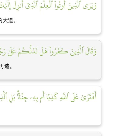
وَيَرَى ٱلَّذِينَ أُوتُواْ ٱلۡعِلۡمَ ٱلَّذِيٓ أُنزِلَ إِلَيۡ
的大道。
وَقَالَ ٱلَّذِينَ كَفَرُواْ هَلۡ نَدُلُّكُمۡ عَلَىٰ رَجُل
再造。
أَفۡتَرَىٰ عَلَى ٱللَّهِ كَذِبًا أَم بِهِۦ جِنَّةُۢۗ بَلِ ٱلَّ