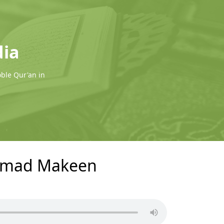
dia
oble Qur'an in
ammad Makeen