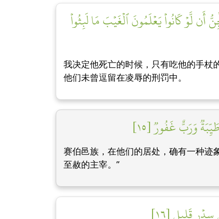
ِنُّ أَن لَّوۡ كَانُواْ يَعۡلَمُونَ ٱلۡغَيۡبَ مَا لَبِثُواْ
我决定他死亡的时候，只有吃他的手杖
他们未曾逗留在凌辱的刑罚中。
ِّبَةٞ وَرَبٌّ غَفُورٞ [١٥]
赛伯邑族，在他们的居处，确有一种迹
至赦的主宰。”
 سِدۡرٖ قَلِيلٖ [١٦]