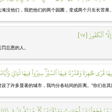
去淹没他们，我把他们的两个园圃，变成两个只生长苦果
َّا ٱلۡكَفُورَ [١٧]
惩罚忘恩的人。
هَا قُرٗى ظَٰهِرَةٗ وَقَدَّرۡنَا فِيهَا ٱلسَّيۡرَۖ سِيرُواْ فِيهَا لَيَالِيَ وَأَيَّامًا
设了许多显著的城市，我均分各站间的距离。“你们在其
َنفُسَهُمۡ فَجَعَلۡنَٰهُمۡ أَحَادِيثَ وَمَزَّقۡنَٰهُمۡ كُلَّ مُمَزَّقٍۚ إِنَّ فِي ذَٰلِك