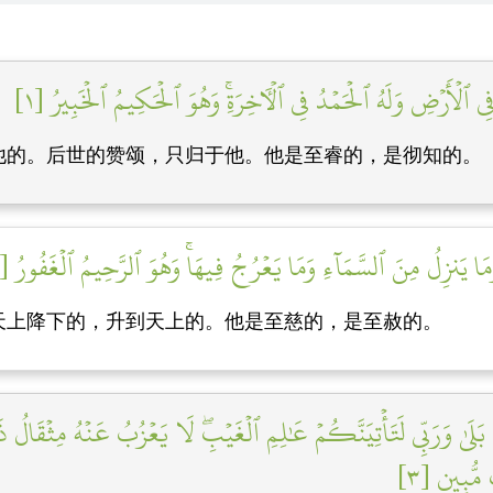
ِي ٱلۡأَرۡضِ وَلَهُ ٱلۡحَمۡدُ فِي ٱلۡأٓخِرَةِۚ وَهُوَ ٱلۡحَكِيمُ ٱلۡخَبِيرُ [١]
他的。后世的赞颂，只归于他。他是至睿的，是彻知的。
َا يَنزِلُ مِنَ ٱلسَّمَآءِ وَمَا يَعۡرُجُ فِيهَاۚ وَهُوَ ٱلرَّحِيمُ ٱلۡغَفُورُ [٢]
天上降下的，升到天上的。他是至慈的，是至赦的。
بَلَىٰ وَرَبِّي لَتَأۡتِيَنَّكُمۡ عَٰلِمِ ٱلۡغَيۡبِۖ لَا يَعۡزُبُ عَنۡهُ مِثۡقَالُ ذ
ُّبِينٖ [٣]