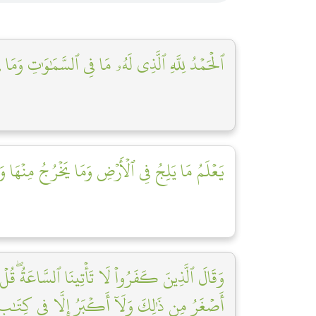
ٱلۡحَمۡدُ لِلَّهِ ٱلَّذِي لَهُۥ مَا فِي ٱلسَّمَٰوَٰتِ وَمَا ف
يَعۡلَمُ مَا يَلِجُ فِي ٱلۡأَرۡضِ وَمَا يَخۡرُجُ مِنۡهَا وَم
وَقَالَ ٱلَّذِينَ كَفَرُواْ لَا تَأۡتِينَا ٱلسَّاعَةُۖ قُلۡ 
أَصۡغَرُ مِن ذَٰلِكَ وَلَآ أَكۡبَرُ إِلَّا فِي كِتَٰبٖ م