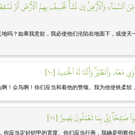
هُم مِّنَ ٱلسَّمَآءِ وَٱلۡأَرۡضِۚ إِن نَّشَأۡ نَخۡسِفۡ بِهِمُ ٱلۡأَرۡضَ أَوۡ نُسۡقِ
天地吗？如果我意欲，我必使他们沦陷在地面下，或使天
ِي مَعَهُۥ وَٱلطَّيۡرَۖ وَأَلَنَّا لَهُ ٱلۡحَدِيدَ [١٠]
山啊！众鸟啊！你们应当和着他的赞颂。我为他使铁柔软
ْ صَٰلِحًاۖ إِنِّي بِمَا تَعۡمَلُونَ بَصِيرٞ [١١]
，你应当定好铠甲的宽度。你们应当行善，我确是明察你