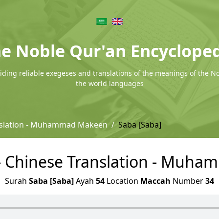
e Noble Qur'an Encyclope
ding reliable exegeses and translations of the meanings of the N
the world languages
nslation - Muhammad Makeen
Saba [Saba]
 - Chinese Translation - Muh
Surah
Saba [Saba]
Ayah
54
Location
Maccah
Number
34