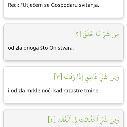
Reci: "Utječem se Gospodaru svitanja,
مِن شَرِّ مَا خَلَقَ [٢]
od zla onoga što On stvara,
وَمِن شَرِّ غَاسِقٍ إِذَا وَقَبَ [٣]
i od zla mrkle noći kad razastre tmine,
وَمِن شَرِّ ٱلنَّفَّٰثَٰتِ فِي ٱلۡعُقَدِ [٤]