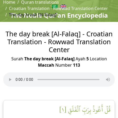
Home
Quran translations
Croatian Translation - Rowwad Translation Center
The Noble Qur'an Encyclopedia
The day break [Al-Falaq]
The day break [Al-Falaq] - Croatian
Translation - Rowwad Translation
Center
Surah
The day break [Al-Falaq]
Ayah
5
Location
Maccah
Number
113
قُلۡ أَعُوذُ بِرَبِّ ٱلۡفَلَقِ [١]