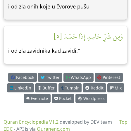
i od zla onih koje u čvorove pušu
وَمِن شَرِّ حَاسِدٍ إِذَا حَسَدَ [٥]
i od zla zavidnika kad zavidi."
Facebook
Twitter
WhatsApp
Pinterest
LinkedIn
Buffer
Tumblr
Reddit
Mix
Evernote
Pocket
Wordpress
Quran Encyclopedia V1.2
developed by DEV team
Top
EDC
- API is via
Quranenc.com