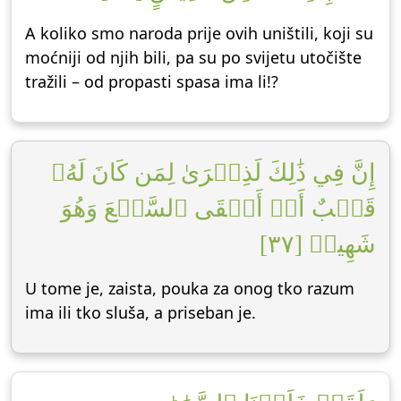
A koliko smo naroda prije ovih uništili, koji su
moćniji od njih bili, pa su po svijetu utočište
tražili – od propasti spasa ima li!?
إِنَّ فِي ذَٰلِكَ لَذِكۡرَىٰ لِمَن كَانَ لَهُۥ
قَلۡبٌ أَوۡ أَلۡقَى ٱلسَّمۡعَ وَهُوَ
شَهِيدٞ [٣٧]
U tome je, zaista, pouka za onog tko razum
ima ili tko sluša, a priseban je.