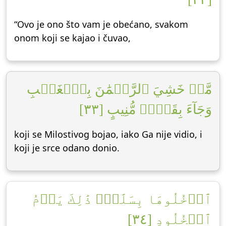
“Ovo je ono što vam je obećano, svakom
onom koji se kajao i čuvao,
مَّنۡ خَشِيَ ٱلرَّحۡمَٰنَ بِٱلۡغَيۡبِ
وَجَآءَ بِقَلۡبٖ مُّنِيبٍ [٣٣]
koji se Milostivog bojao, iako Ga nije vidio, i
koji je srce odano donio.
ٱدۡخُلُوهَا بِسَلَٰمٖۖ ذَٰلِكَ يَوۡمُ
ٱلۡخُلُودِ [٣٤]