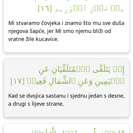
مِنۡ حَبۡلِ ٱلۡوَرِيدِ [١٦]
Mi stvaramo čovjeka i znamo što mu sve duša
njegova šapće, jer Mi smo njemu bliži od
vratne žile kucavice.
إِذۡ يَتَلَقَّى ٱلۡمُتَلَقِّيَانِ عَنِ
ٱلۡيَمِينِ وَعَنِ ٱلشِّمَالِ قَعِيدٞ [١٧]
Kad se dvojica sastanu i sjednu jedan s desne,
a drugi s lijeve strane,