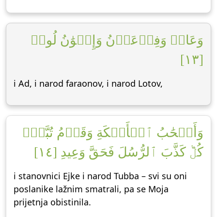
وَعَادٞ وَفِرۡعَوۡنُ وَإِخۡوَٰنُ لُوطٖ
[١٣]
i Ad, i narod faraonov, i narod Lotov,
وَأَصۡحَٰبُ ٱلۡأَيۡكَةِ وَقَوۡمُ تُبَّعٖۚ
كُلّٞ كَذَّبَ ٱلرُّسُلَ فَحَقَّ وَعِيدِ [١٤]
i stanovnici Ejke i narod Tubba – svi su oni
poslanike lažnim smatrali, pa se Moja
prijetnja obistinila.