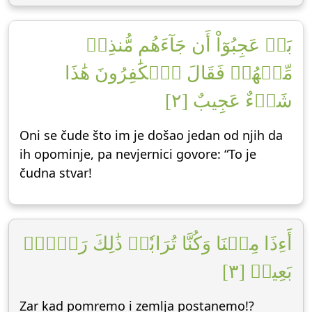
بَلۡ عَجِبُوٓاْ أَن جَآءَهُم مُّنذِرٞ
مِّنۡهُمۡ فَقَالَ ٱلۡكَٰفِرُونَ هَٰذَا
شَيۡءٌ عَجِيبٌ [٢]
Oni se čude što im je došao jedan od njih da
ih opominje, pa nevjernici govore: “To je
čudna stvar!
أَءِذَا مِتۡنَا وَكُنَّا تُرَابٗاۖ ذَٰلِكَ رَجۡعُۢ
بَعِيدٞ [٣]
Zar kad pomremo i zemlja postanemo!?