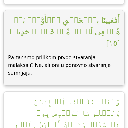
أَفَعَيِينَا بِٱلۡخَلۡقِ ٱلۡأَوَّلِۚ بَلۡ
هُمۡ فِي لَبۡسٖ مِّنۡ خَلۡقٖ جَدِيدٖ
[١٥]
Pa zar smo prilikom prvog stvaranja
malaksali? Ne, ali oni u ponovno stvaranje
sumnjaju.
وَلَقَدۡ خَلَقۡنَا ٱلۡإِنسَٰنَ
وَنَعۡلَمُ مَا تُوَسۡوِسُ بِهِۦ
نَفۡسُهُۥۖ وَنَحۡنُ أَقۡرَبُ إِلَيۡهِ