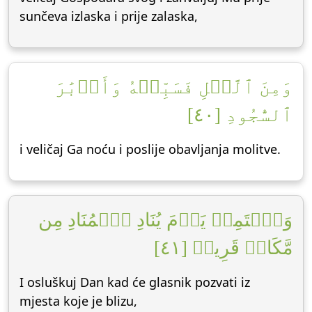
sunčeva izlaska i prije zalaska,
وَمِنَ ٱلَّيۡلِ فَسَبِّحۡهُ وَأَدۡبَٰرَ
ٱلسُّجُودِ [٤٠]
i veličaj Ga noću i poslije obavljanja molitve.
وَٱسۡتَمِعۡ يَوۡمَ يُنَادِ ٱلۡمُنَادِ مِن
مَّكَانٖ قَرِيبٖ [٤١]
I osluškuj Dan kad će glasnik pozvati iz
mjesta koje je blizu,