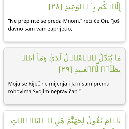
إِلَيۡكُم بِٱلۡوَعِيدِ [٢٨]
“Ne prepirite se preda Mnom,” reći će On, “još
davno sam vam zaprijetio,
مَا يُبَدَّلُ ٱلۡقَوۡلُ لَدَيَّ وَمَآ أَنَا۠
بِظَلَّٰمٖ لِّلۡعَبِيدِ [٢٩]
Moja se Riječ ne mijenja i Ja nisam prema
robovima Svojim nepravičan.”
يَوۡمَ نَقُولُ لِجَهَنَّمَ هَلِ ٱمۡتَلَأۡتِ