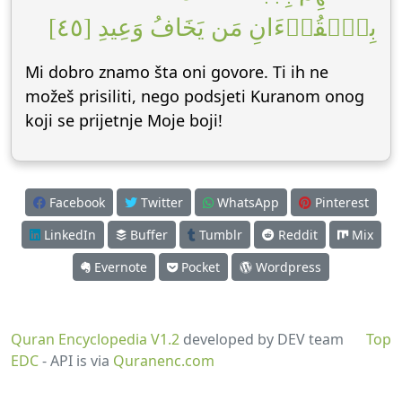
بِٱلۡقُرۡءَانِ مَن يَخَافُ وَعِيدِ [٤٥]
Mi dobro znamo šta oni govore. Ti ih ne
možeš prisiliti, nego podsjeti Kuranom onog
koji se prijetnje Moje boji!
Facebook
Twitter
WhatsApp
Pinterest
LinkedIn
Buffer
Tumblr
Reddit
Mix
Evernote
Pocket
Wordpress
Quran Encyclopedia V1.2
developed by DEV team
Top
EDC
- API is via
Quranenc.com