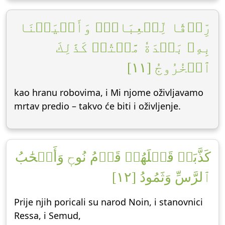
رِّزۡقٗا لِّلۡعِبَادِۖ وَأَحۡيَيۡنَا
بِهِۦ بَلۡدَةٗ مَّيۡتٗاۚ كَذَٰلِكَ
ٱلۡخُرُوجُ [١١]
kao hranu robovima, i Mi njome oživljavamo
mrtav predio – takvo će biti i oživljenje.
كَذَّبَتۡ قَبۡلَهُمۡ قَوۡمُ نُوحٖ وَأَصۡحَٰبُ
ٱلرَّسِّ وَثَمُودُ [١٢]
Prije njih poricali su narod Noin, i stanovnici
Ressa, i Semud,