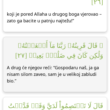
[٢٦]
koji je pored Allaha u drugog boga vjerovao –
zato ga bacite u patnju najtežu!”
۞ قَالَ قَرِينُهُۥ رَبَّنَا مَآ أَطۡغَيۡتُهُۥ
وَلَٰكِن كَانَ فِي ضَلَٰلِۭ بَعِيدٖ [٢٧]
A drug će njegov reći: “Gospodaru naš, ja ga
nisam silom zaveo, sam je u velikoj zabludi
bio.”
قَالَ لَا تَخۡتَصِمُواْ لَدَيَّ وَقَدۡ قَدَّمۡتُ