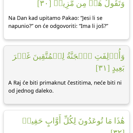
وَتَقُولُ هَلۡ مِن مَّزِيدٖ [٣٠]
Na Dan kad upitamo Pakao: “Jesi li se
napunio?” on će odgovoriti: “Ima li još?”
وَأُزۡلِفَتِ ٱلۡجَنَّةُ لِلۡمُتَّقِينَ غَيۡرَ
بَعِيدٍ [٣١]
A Raj će biti primaknut čestitima, neće biti ni
od jednog daleko.
هَٰذَا مَا تُوعَدُونَ لِكُلِّ أَوَّابٍ حَفِيظٖ
[٣٢]