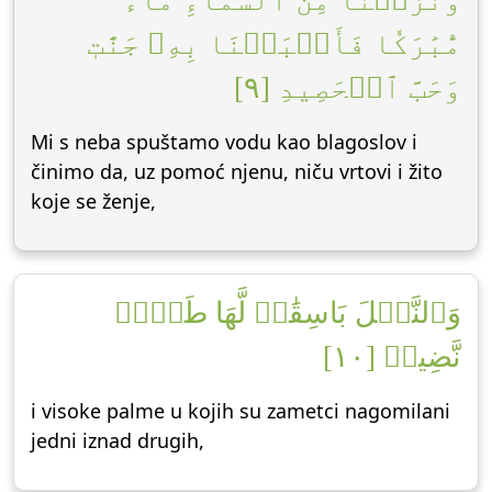
وَنَزَّلۡنَا مِنَ ٱلسَّمَآءِ مَآءٗ
مُّبَٰرَكٗا فَأَنۢبَتۡنَا بِهِۦ جَنَّٰتٖ
وَحَبَّ ٱلۡحَصِيدِ [٩]
Mi s neba spuštamo vodu kao blagoslov i
činimo da, uz pomoć njenu, niču vrtovi i žito
koje se ženje,
وَٱلنَّخۡلَ بَاسِقَٰتٖ لَّهَا طَلۡعٞ
نَّضِيدٞ [١٠]
i visoke palme u kojih su zametci nagomilani
jedni iznad drugih,