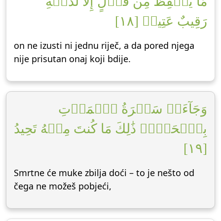
مَّا يَلۡفِظُ مِن قَوۡلٍ إِلَّا لَدَيۡهِ
رَقِيبٌ عَتِيدٞ [١٨]
on ne izusti ni jednu riječ, a da pored njega
nije prisutan onaj koji bdije.
وَجَآءَتۡ سَكۡرَةُ ٱلۡمَوۡتِ
بِٱلۡحَقِّۖ ذَٰلِكَ مَا كُنتَ مِنۡهُ تَحِيدُ
[١٩]
Smrtne će muke zbilja doći – to je nešto od
čega ne možeš pobjeći,