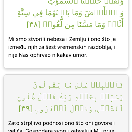
وَلَقَدۡ خَلَقۡنَا ٱلسَّمَٰوَٰتِ
وَٱلۡأَرۡضَ وَمَا بَيۡنَهُمَا فِي سِتَّةِ
أَيَّامٖ وَمَا مَسَّنَا مِن لُّغُوبٖ [٣٨]
Mi smo stvorili nebesa i Zemlju i ono što je
između njih za šest vremenskih razdoblja, i
nije Nas ophrvao nikakav umor.
فَٱصۡبِرۡ عَلَىٰ مَا يَقُولُونَ
وَسَبِّحۡ بِحَمۡدِ رَبِّكَ قَبۡلَ طُلُوعِ
ٱلشَّمۡسِ وَقَبۡلَ ٱلۡغُرُوبِ [٣٩]
Zato strpljivo podnosi ono što oni govore i
veličaj Gospodara svog i zahvaljuj Mu prije