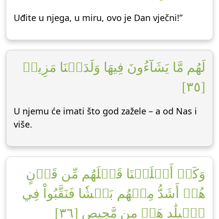
Uđite u njega, u miru, ovo je Dan vječni!”
لَهُم مَّا يَشَآءُونَ فِيهَا وَلَدَيۡنَا مَزِيدٞ
[٣٥]
U njemu će imati što god zažele – a od Nas i
više.
وَكَمۡ أَهۡلَكۡنَا قَبۡلَهُم مِّن قَرۡنٍ
هُمۡ أَشَدُّ مِنۡهُم بَطۡشٗا فَنَقَّبُواْ فِي
ٱلۡبِلَٰدِ هَلۡ مِن مَّحِيصٍ [٣٦]