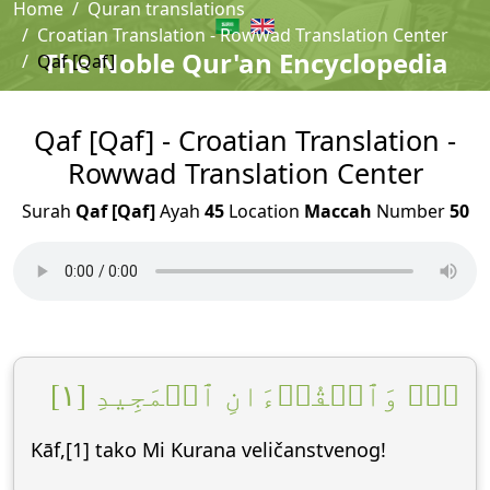
Home
Quran translations
Croatian Translation - Rowwad Translation Center
The Noble Qur'an Encyclopedia
Qaf [Qaf]
Qaf [Qaf] - Croatian Translation -
Rowwad Translation Center
Surah
Qaf [Qaf]
Ayah
45
Location
Maccah
Number
50
قٓۚ وَٱلۡقُرۡءَانِ ٱلۡمَجِيدِ [١]
Kāf,[1] tako Mi Kurana veličanstvenog!