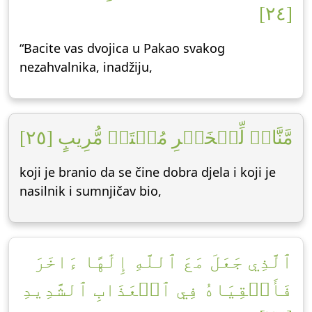
[٢٤]
“Bacite vas dvojica u Pakao svakog
nezahvalnika, inadžiju,
مَّنَّاعٖ لِّلۡخَيۡرِ مُعۡتَدٖ مُّرِيبٍ [٢٥]
koji je branio da se čine dobra djela i koji je
nasilnik i sumnjičav bio,
ٱلَّذِي جَعَلَ مَعَ ٱللَّهِ إِلَٰهًا ءَاخَرَ
فَأَلۡقِيَاهُ فِي ٱلۡعَذَابِ ٱلشَّدِيدِ