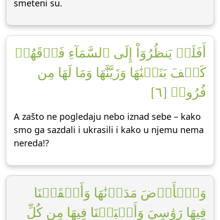
smeteni su.
أَفَلَمۡ يَنظُرُوٓاْ إِلَى ٱلسَّمَآءِ فَوۡقَهُمۡ
كَيۡفَ بَنَيۡنَٰهَا وَزَيَّنَّٰهَا وَمَا لَهَا مِن
فُرُوجٖ [٦]
A zašto ne pogledaju nebo iznad sebe – kako
smo ga sazdali i ukrasili i kako u njemu nema
nereda!?
وَٱلۡأَرۡضَ مَدَدۡنَٰهَا وَأَلۡقَيۡنَا
فِيهَا رَوَٰسِيَ وَأَنۢبَتۡنَا فِيهَا مِن كُلِّ