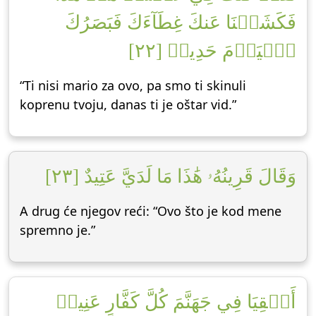
فَكَشَفۡنَا عَنكَ غِطَآءَكَ فَبَصَرُكَ
ٱلۡيَوۡمَ حَدِيدٞ [٢٢]
“Ti nisi mario za ovo, pa smo ti skinuli
koprenu tvoju, danas ti je oštar vid.”
وَقَالَ قَرِينُهُۥ هَٰذَا مَا لَدَيَّ عَتِيدٌ [٢٣]
A drug će njegov reći: “Ovo što je kod mene
spremno je.”
أَلۡقِيَا فِي جَهَنَّمَ كُلَّ كَفَّارٍ عَنِيدٖ