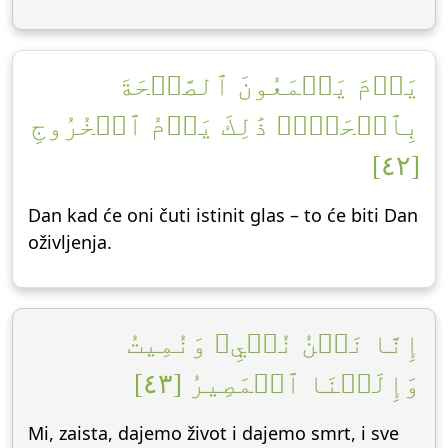
يَوۡمَ يَسۡمَعُونَ ٱلصَّيۡحَةَ
بِٱلۡحَقِّۚ ذَٰلِكَ يَوۡمُ ٱلۡخُرُوجِ
[٤٢]
Dan kad će oni čuti istinit glas – to će biti Dan
oživljenja.
إِنَّا نَحۡنُ نُحۡيِۦ وَنُمِيتُ
وَإِلَيۡنَا ٱلۡمَصِيرُ [٤٣]
Mi, zaista, dajemo život i dajemo smrt, i sve