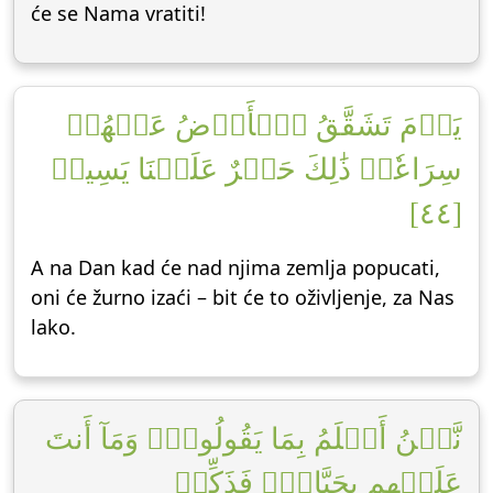
će se Nama vratiti!
يَوۡمَ تَشَقَّقُ ٱلۡأَرۡضُ عَنۡهُمۡ
سِرَاعٗاۚ ذَٰلِكَ حَشۡرٌ عَلَيۡنَا يَسِيرٞ
[٤٤]
A na Dan kad će nad njima zemlja popucati,
oni će žurno izaći – bit će to oživljenje, za Nas
lako.
نَّحۡنُ أَعۡلَمُ بِمَا يَقُولُونَۖ وَمَآ أَنتَ
عَلَيۡهِم بِجَبَّارٖۖ فَذَكِّرۡ