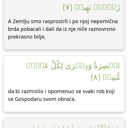
زَوۡجِۭ بَهِيجٖ [٧]
A Zemlju smo rasprostrli i po njoj nepomična
brda pobacali i dali da iz nje niče raznovrsno
prekrasno bilje,
تَبۡصِرَةٗ وَذِكۡرَىٰ لِكُلِّ عَبۡدٖ
مُّنِيبٖ [٨]
da bi razmislio i opomenuo se svaki rob koji
se Gospodaru svom obraća.