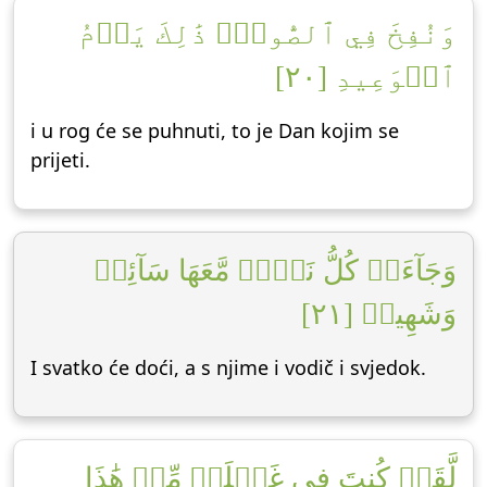
وَنُفِخَ فِي ٱلصُّورِۚ ذَٰلِكَ يَوۡمُ
ٱلۡوَعِيدِ [٢٠]
i u rog će se puhnuti, to je Dan kojim se
prijeti.
وَجَآءَتۡ كُلُّ نَفۡسٖ مَّعَهَا سَآئِقٞ
وَشَهِيدٞ [٢١]
I svatko će doći, a s njime i vodič i svjedok.
لَّقَدۡ كُنتَ فِي غَفۡلَةٖ مِّنۡ هَٰذَا