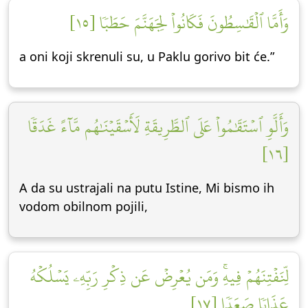
وَأَمَّا ٱلۡقَٰسِطُونَ فَكَانُواْ لِجَهَنَّمَ حَطَبٗا [١٥]
a oni koji skrenuli su, u Paklu gorivo bit će.”
وَأَلَّوِ ٱسۡتَقَٰمُواْ عَلَى ٱلطَّرِيقَةِ لَأَسۡقَيۡنَٰهُم مَّآءً غَدَقٗا
[١٦]
A da su ustrajali na putu Istine, Mi bismo ih
vodom obilnom pojili,
لِّنَفۡتِنَهُمۡ فِيهِۚ وَمَن يُعۡرِضۡ عَن ذِكۡرِ رَبِّهِۦ يَسۡلُكۡهُ
عَذَابٗا صَعَدٗا [١٧]