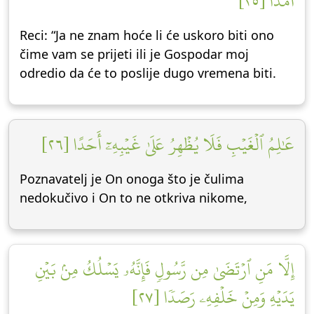
أَمَدًا [٢٥]
Reci: “Ja ne znam hoće li će uskoro biti ono
čime vam se prijeti ili je Gospodar moj
odredio da će to poslije dugo vremena biti.
عَٰلِمُ ٱلۡغَيۡبِ فَلَا يُظۡهِرُ عَلَىٰ غَيۡبِهِۦٓ أَحَدًا [٢٦]
Poznavatelj je On onoga što je čulima
nedokučivo i On to ne otkriva nikome,
إِلَّا مَنِ ٱرۡتَضَىٰ مِن رَّسُولٖ فَإِنَّهُۥ يَسۡلُكُ مِنۢ بَيۡنِ
يَدَيۡهِ وَمِنۡ خَلۡفِهِۦ رَصَدٗا [٢٧]