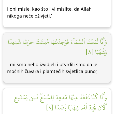
i oni misle, kao što i vi mislite, da Allah
nikoga neće oživjeti.’
وَأَنَّا لَمَسۡنَا ٱلسَّمَآءَ فَوَجَدۡنَٰهَا مُلِئَتۡ حَرَسٗا شَدِيدٗا
وَشُهُبٗا [٨]
I mi smo nebo izvidjeli i utvrdili smo da je
moćnih čuvara i plamtećih svjetlica puno;
وَأَنَّا كُنَّا نَقۡعُدُ مِنۡهَا مَقَٰعِدَ لِلسَّمۡعِۖ فَمَن يَسۡتَمِعِ
ٱلۡأٓنَ يَجِدۡ لَهُۥ شِهَابٗا رَّصَدٗا [٩]