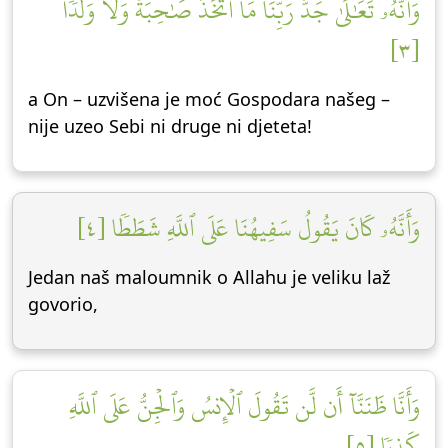
وَأَنَّهُۥ تَعَٰلَىٰ جَدُّ رَبِّنَا مَا ٱتَّخَذَ صَٰحِبَةٗ وَلَا وَلَدٗا
[٣]
a On – uzvišena je moć Gospodara našeg –
nije uzeo Sebi ni druge ni djeteta!
وَأَنَّهُۥ كَانَ يَقُولُ سَفِيهُنَا عَلَى ٱللَّهِ شَطَطٗا [٤]
Jedan naš maloumnik o Allahu je veliku laž
govorio,
وَأَنَّا ظَنَنَّآ أَن لَّن تَقُولَ ٱلۡإِنسُ وَٱلۡجِنُّ عَلَى ٱللَّهِ
كَذِبٗا [٥]