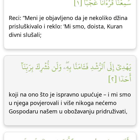
سَمِعۡنَا قُرۡءَانًا عَجَبٗا [١]
Reci: “Meni je objavljeno da je nekoliko džina
prisluškivalo i reklo: ‘Mi smo, doista, Kuran
divni slušali;
يَهۡدِيٓ إِلَى ٱلرُّشۡدِ فَـَٔامَنَّا بِهِۦۖ وَلَن نُّشۡرِكَ بِرَبِّنَآ
أَحَدٗا [٢]
koji na ono što je ispravno upućuje – i mi smo
u njega povjerovali i više nikoga nećemo
Gospodaru našem u obožavanju pridruživati,