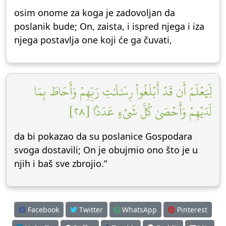
osim onome za koga je zadovoljan da
poslanik bude; On, zaista, i ispred njega i iza
njega postavlja one koji će ga čuvati,
لِّيَعۡلَمَ أَن قَدۡ أَبۡلَغُواْ رِسَٰلَٰتِ رَبِّهِمۡ وَأَحَاطَ بِمَا
لَدَيۡهِمۡ وَأَحۡصَىٰ كُلَّ شَيۡءٍ عَدَدَۢا [٢٨]
da bi pokazao da su poslanice Gospodara
svoga dostavili; On je obujmio ono što je u
njih i baš sve zbrojio.”
Facebook
Twitter
WhatsApp
Pinterest