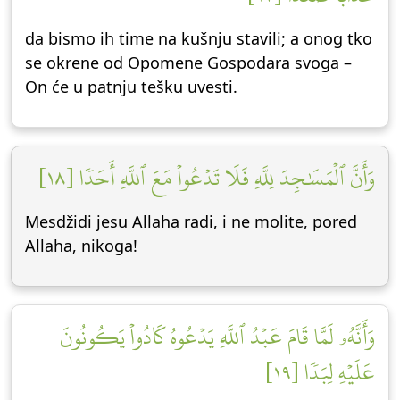
da bismo ih time na kušnju stavili; a onog tko
se okrene od Opomene Gospodara svoga –
On će u patnju tešku uvesti.
وَأَنَّ ٱلۡمَسَٰجِدَ لِلَّهِ فَلَا تَدۡعُواْ مَعَ ٱللَّهِ أَحَدٗا [١٨]
Mesdžidi jesu Allaha radi, i ne molite, pored
Allaha, nikoga!
وَأَنَّهُۥ لَمَّا قَامَ عَبۡدُ ٱللَّهِ يَدۡعُوهُ كَادُواْ يَكُونُونَ
عَلَيۡهِ لِبَدٗا [١٩]