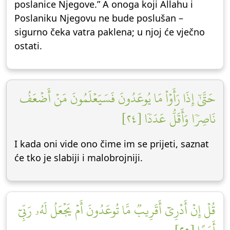
poslanice Njegove.” A onoga koji Allahu i
Poslaniku Njegovu ne bude poslušan –
sigurno čeka vatra paklena; u njoj će vječno
ostati.
حَتَّىٰٓ إِذَا رَأَوۡاْ مَا يُوعَدُونَ فَسَيَعۡلَمُونَ مَنۡ أَضۡعَفُ
نَاصِرٗا وَأَقَلُّ عَدَدٗا [٢٤]
I kada oni vide ono čime im se prijeti, saznat
će tko je slabiji i malobrojniji.
قُلۡ إِنۡ أَدۡرِيٓ أَقَرِيبٞ مَّا تُوعَدُونَ أَمۡ يَجۡعَلُ لَهُۥ رَبِّيٓ