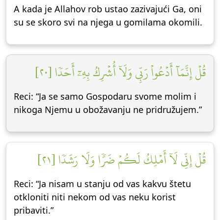
A kada je Allahov rob ustao zazivajući Ga, oni
su se skoro svi na njega u gomilama okomili.
قُلۡ إِنَّمَآ أَدۡعُواْ رَبِّي وَلَآ أُشۡرِكُ بِهِۦٓ أَحَدٗا [٢٠]
Reci: “Ja se samo Gospodaru svome molim i
nikoga Njemu u obožavanju ne pridružujem.”
قُلۡ إِنِّي لَآ أَمۡلِكُ لَكُمۡ ضَرّٗا وَلَا رَشَدٗا [٢١]
Reci: “Ja nisam u stanju od vas kakvu štetu
otkloniti niti nekom od vas neku korist
pribaviti.”