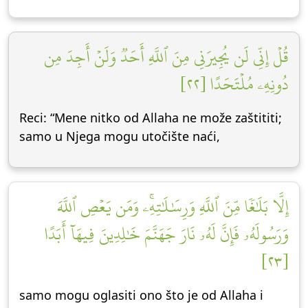
قُلۡ إِنِّي لَن يُجِيرَنِي مِنَ ٱللَّهِ أَحَدٞ وَلَنۡ أَجِدَ مِن
دُونِهِۦ مُلۡتَحَدًا [٢٢]
Reci: “Mene nitko od Allaha ne može zaštititi;
samo u Njega mogu utočište naći,
إِلَّا بَلَٰغٗا مِّنَ ٱللَّهِ وَرِسَٰلَٰتِهِۦۚ وَمَن يَعۡصِ ٱللَّهَ
وَرَسُولَهُۥ فَإِنَّ لَهُۥ نَارَ جَهَنَّمَ خَٰلِدِينَ فِيهَآ أَبَدًا
[٢٣]
samo mogu oglasiti ono što je od Allaha i