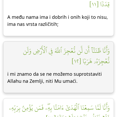
قِدَدٗا [١١]
A među nama ima i dobrih i onih koji to nisu,
ima nas vrsta različitih;
وَأَنَّا ظَنَنَّآ أَن لَّن نُّعۡجِزَ ٱللَّهَ فِي ٱلۡأَرۡضِ وَلَن
نُّعۡجِزَهُۥ هَرَبٗا [١٢]
i mi znamo da se ne možemo suprotstaviti
Allahu na Zemlji, niti Mu umaći.
وَأَنَّا لَمَّا سَمِعۡنَا ٱلۡهُدَىٰٓ ءَامَنَّا بِهِۦۖ فَمَن يُؤۡمِنۢ بِرَبِّهِۦ