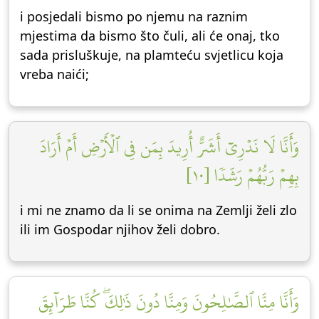
i posjedali bismo po njemu na raznim
mjestima da bismo što čuli, ali će onaj, tko
sada prisluškuje, na plamteću svjetlicu koja
vreba naići;
وَأَنَّا لَا نَدۡرِيٓ أَشَرٌّ أُرِيدَ بِمَن فِي ٱلۡأَرۡضِ أَمۡ أَرَادَ
بِهِمۡ رَبُّهُمۡ رَشَدٗا [١٠]
i mi ne znamo da li se onima na Zemlji želi zlo
ili im Gospodar njihov želi dobro.
وَأَنَّا مِنَّا ٱلصَّٰلِحُونَ وَمِنَّا دُونَ ذَٰلِكَۖ كُنَّا طَرَآئِقَ