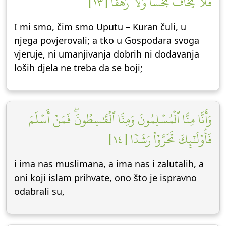
فَلَا يَخَافُ بَخۡسٗا وَلَا رَهَقٗا [١٣]
I mi smo, čim smo Uputu – Kuran čuli, u
njega povjerovali; a tko u Gospodara svoga
vjeruje, ni umanjivanja dobrih ni dodavanja
loših djela ne treba da se boji;
وَأَنَّا مِنَّا ٱلۡمُسۡلِمُونَ وَمِنَّا ٱلۡقَٰسِطُونَۖ فَمَنۡ أَسۡلَمَ
فَأُوْلَٰٓئِكَ تَحَرَّوۡاْ رَشَدٗا [١٤]
i ima nas muslimana, a ima nas i zalutalih, a
oni koji islam prihvate, ono što je ispravno
odabrali su,