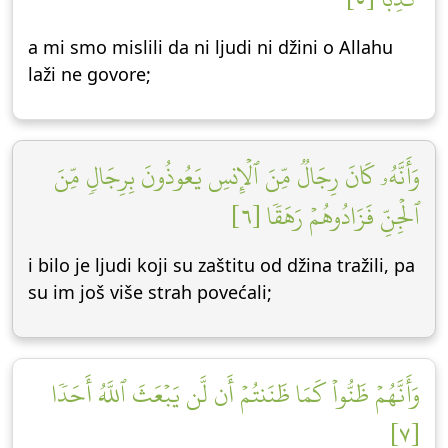
a mi smo mislili da ni ljudi ni džini o Allahu
laži ne govore;
وَأَنَّهُۥ كَانَ رِجَالٞ مِّنَ ٱلۡإِنسِ يَعُوذُونَ بِرِجَالٖ مِّنَ
ٱلۡجِنِّ فَزَادُوهُمۡ رَهَقٗا [٦]
i bilo je ljudi koji su zaštitu od džina tražili, pa
su im još više strah povećali;
وَأَنَّهُمۡ ظَنُّواْ كَمَا ظَنَنتُمۡ أَن لَّن يَبۡعَثَ ٱللَّهُ أَحَدٗا
[٧]