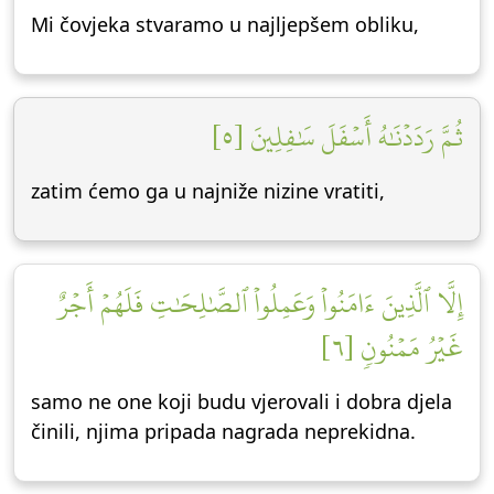
Mi čovjeka stvaramo u najljepšem obliku,
ثُمَّ رَدَدۡنَٰهُ أَسۡفَلَ سَٰفِلِينَ [٥]
zatim ćemo ga u najniže nizine vratiti,
إِلَّا ٱلَّذِينَ ءَامَنُواْ وَعَمِلُواْ ٱلصَّٰلِحَٰتِ فَلَهُمۡ أَجۡرٌ
غَيۡرُ مَمۡنُونٖ [٦]
samo ne one koji budu vjerovali i dobra djela
činili, njima pripada nagrada neprekidna.