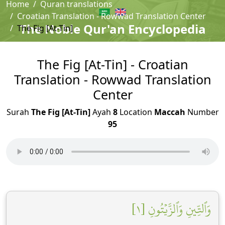
Home
Quran translations
Croatian Translation - Rowwad Translation Center
The Noble Qur'an Encyclopedia
The Fig [At-Tin]
The Fig [At-Tin] - Croatian
Translation - Rowwad Translation
Center
Surah
The Fig [At-Tin]
Ayah
8
Location
Maccah
Number
95
وَٱلتِّينِ وَٱلزَّيۡتُونِ [١]