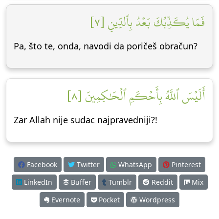
فَمَا يُكَذِّبُكَ بَعۡدُ بِٱلدِّينِ [٧]
Pa, što te, onda, navodi da poričeš obračun?
أَلَيۡسَ ٱللَّهُ بِأَحۡكَمِ ٱلۡحَٰكِمِينَ [٨]
Zar Allah nije sudac najpravedniji?!
Facebook
Twitter
WhatsApp
Pinterest
LinkedIn
Buffer
Tumblr
Reddit
Mix
Evernote
Pocket
Wordpress