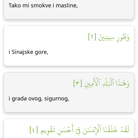
Tako mi smokve i masline,
وَطُورِ سِينِينَ [٢]
i Sinajske gore,
وَهَٰذَا ٱلۡبَلَدِ ٱلۡأَمِينِ [٣]
i grada ovog, sigurnog,
لَقَدۡ خَلَقۡنَا ٱلۡإِنسَٰنَ فِيٓ أَحۡسَنِ تَقۡوِيمٖ [٤]