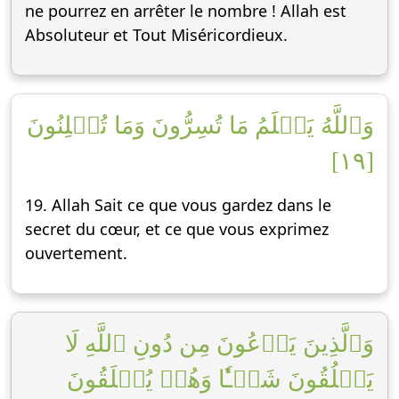
ne pourrez en arrêter le nombre ! Allah est
Absoluteur et Tout Miséricordieux.
وَٱللَّهُ يَعۡلَمُ مَا تُسِرُّونَ وَمَا تُعۡلِنُونَ
[١٩]
19. Allah Sait ce que vous gardez dans le
secret du cœur, et ce que vous exprimez
ouvertement.
وَٱلَّذِينَ يَدۡعُونَ مِن دُونِ ٱللَّهِ لَا
يَخۡلُقُونَ شَيۡـٔٗا وَهُمۡ يُخۡلَقُونَ