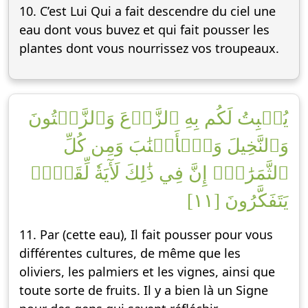
10. C’est Lui Qui a fait descendre du ciel une
eau dont vous buvez et qui fait pousser les
plantes dont vous nourrissez vos troupeaux.
يُنۢبِتُ لَكُم بِهِ ٱلزَّرۡعَ وَٱلزَّيۡتُونَ
وَٱلنَّخِيلَ وَٱلۡأَعۡنَٰبَ وَمِن كُلِّ
ٱلثَّمَرَٰتِۚ إِنَّ فِي ذَٰلِكَ لَأٓيَةٗ لِّقَوۡمٖ
يَتَفَكَّرُونَ [١١]
11. Par (cette eau), Il fait pousser pour vous
différentes cultures, de même que les
oliviers, les palmiers et les vignes, ainsi que
toute sorte de fruits. Il y a bien là un Signe