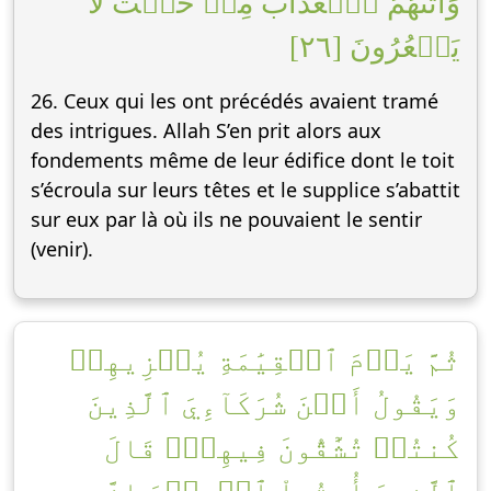
وَأَتَىٰهُمُ ٱلۡعَذَابُ مِنۡ حَيۡثُ لَا
يَشۡعُرُونَ [٢٦]
26. Ceux qui les ont précédés avaient tramé
des intrigues. Allah S’en prit alors aux
fondements même de leur édifice dont le toit
s’écroula sur leurs têtes et le supplice s’abattit
sur eux par là où ils ne pouvaient le sentir
(venir).
ثُمَّ يَوۡمَ ٱلۡقِيَٰمَةِ يُخۡزِيهِمۡ
وَيَقُولُ أَيۡنَ شُرَكَآءِيَ ٱلَّذِينَ
كُنتُمۡ تُشَٰٓقُّونَ فِيهِمۡۚ قَالَ