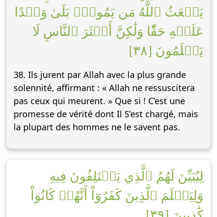
يَبۡعَثُ ٱللَّهُ مَن يَمُوتُۚ بَلَىٰ وَعۡدًا
عَلَيۡهِ حَقّٗا وَلَٰكِنَّ أَكۡثَرَ ٱلنَّاسِ لَا
يَعۡلَمُونَ [٣٨]
38. Ils jurent par Allah avec la plus grande
solennité, affirmant : « Allah ne ressuscitera
pas ceux qui meurent. » Que si ! C’est une
promesse de vérité dont Il S’est chargé, mais
la plupart des hommes ne le savent pas.
لِيُبَيِّنَ لَهُمُ ٱلَّذِي يَخۡتَلِفُونَ فِيهِ
وَلِيَعۡلَمَ ٱلَّذِينَ كَفَرُوٓاْ أَنَّهُمۡ كَانُواْ
كَٰذِبِينَ [٣٩]