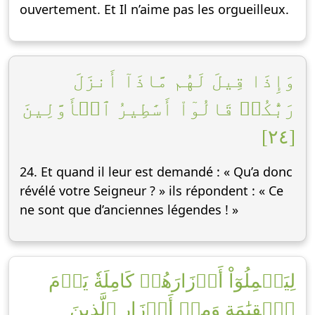
ouvertement. Et Il n’aime pas les orgueilleux.
وَإِذَا قِيلَ لَهُم مَّاذَآ أَنزَلَ
رَبُّكُمۡ قَالُوٓاْ أَسَٰطِيرُ ٱلۡأَوَّلِينَ
[٢٤]
24. Et quand il leur est demandé : « Qu’a donc
révélé votre Seigneur ? » ils répondent : « Ce
ne sont que d’anciennes légendes ! »
لِيَحۡمِلُوٓاْ أَوۡزَارَهُمۡ كَامِلَةٗ يَوۡمَ
ٱلۡقِيَٰمَةِ وَمِنۡ أَوۡزَارِ ٱلَّذِينَ