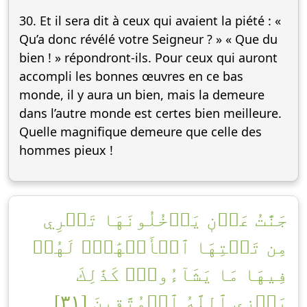
30. Et il sera dit à ceux qui avaient la piété : «
Qu’a donc révélé votre Seigneur ? » « Que du
bien ! » répondront-ils. Pour ceux qui auront
accompli les bonnes œuvres en ce bas
monde, il y aura un bien, mais la demeure
dans l’autre monde est certes bien meilleure.
Quelle magnifique demeure que celle des
hommes pieux !
جَنَّٰتُ عَدۡنٖ يَدۡخُلُونَهَا تَجۡرِي
مِن تَحۡتِهَا ٱلۡأَنۡهَٰرُۖ لَهُمۡ
فِيهَا مَا يَشَآءُونَۚ كَذَٰلِكَ
يَجۡزِي ٱللَّهُ ٱلۡمُتَّقِينَ [٣١]