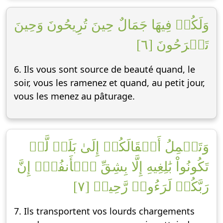
وَلَكُمۡ فِيهَا جَمَالٌ حِينَ تُرِيحُونَ وَحِينَ
تَسۡرَحُونَ [٦]
6. Ils vous sont source de beauté quand, le
soir, vous les ramenez et quand, au petit jour,
vous les menez au pâturage.
وَتَحۡمِلُ أَثۡقَالَكُمۡ إِلَىٰ بَلَدٖ لَّمۡ
تَكُونُواْ بَٰلِغِيهِ إِلَّا بِشِقِّ ٱلۡأَنفُسِۚ إِنَّ
رَبَّكُمۡ لَرَءُوفٞ رَّحِيمٞ [٧]
7. Ils transportent vos lourds chargements