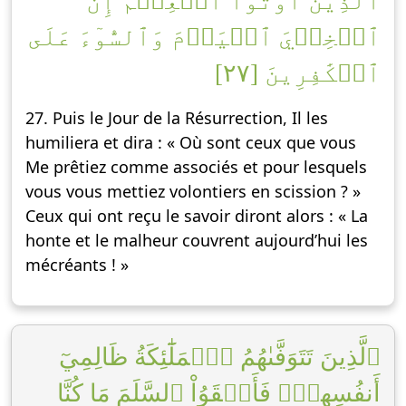
ٱلَّذِينَ أُوتُواْ ٱلۡعِلۡمَ إِنَّ
ٱلۡخِزۡيَ ٱلۡيَوۡمَ وَٱلسُّوٓءَ عَلَى
ٱلۡكَٰفِرِينَ [٢٧]
27. Puis le Jour de la Résurrection, Il les
humiliera et dira : « Où sont ceux que vous
Me prêtiez comme associés et pour lesquels
vous vous mettiez volontiers en scission ? »
Ceux qui ont reçu le savoir diront alors : « La
honte et le malheur couvrent aujourd’hui les
mécréants ! »
ٱلَّذِينَ تَتَوَفَّىٰهُمُ ٱلۡمَلَٰٓئِكَةُ ظَالِمِيٓ
أَنفُسِهِمۡۖ فَأَلۡقَوُاْ ٱلسَّلَمَ مَا كُنَّا