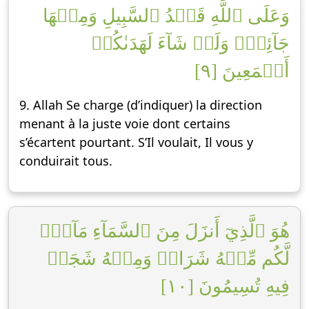
وَعَلَى ٱللَّهِ قَصۡدُ ٱلسَّبِيلِ وَمِنۡهَا
جَآئِرٞۚ وَلَوۡ شَآءَ لَهَدَىٰكُمۡ
أَجۡمَعِينَ [٩]
9. Allah Se charge (d’indiquer) la direction
menant à la juste voie dont certains
s’écartent pourtant. S’Il voulait, Il vous y
conduirait tous.
هُوَ ٱلَّذِيٓ أَنزَلَ مِنَ ٱلسَّمَآءِ مَآءٗۖ
لَّكُم مِّنۡهُ شَرَابٞ وَمِنۡهُ شَجَرٞ
فِيهِ تُسِيمُونَ [١٠]