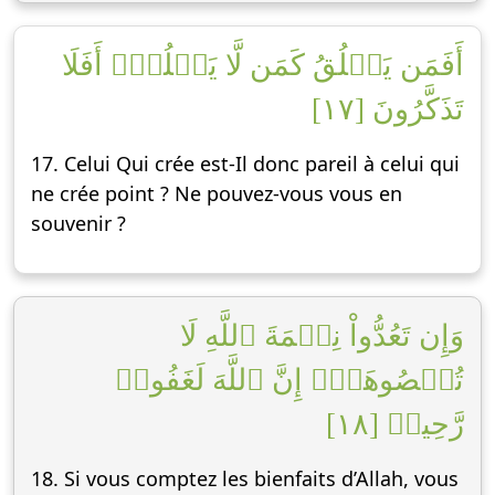
أَفَمَن يَخۡلُقُ كَمَن لَّا يَخۡلُقُۚ أَفَلَا
تَذَكَّرُونَ [١٧]
17. Celui Qui crée est-Il donc pareil à celui qui
ne crée point ? Ne pouvez-vous vous en
souvenir ?
وَإِن تَعُدُّواْ نِعۡمَةَ ٱللَّهِ لَا
تُحۡصُوهَآۗ إِنَّ ٱللَّهَ لَغَفُورٞ
رَّحِيمٞ [١٨]
18. Si vous comptez les bienfaits d’Allah, vous