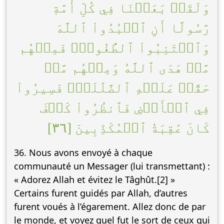
وَلَقَدۡ بَعَثۡنَا فِي كُلِّ أُمَّةٖ
رَّسُولًا أَنِ ٱعۡبُدُواْ ٱللَّهَ
وَٱجۡتَنِبُواْ ٱلطَّٰغُوتَۖ فَمِنۡهُم
مَّنۡ هَدَى ٱللَّهُ وَمِنۡهُم مَّنۡ
حَقَّتۡ عَلَيۡهِ ٱلضَّلَٰلَةُۚ فَسِيرُواْ
فِي ٱلۡأَرۡضِ فَٱنظُرُواْ كَيۡفَ
كَانَ عَٰقِبَةُ ٱلۡمُكَذِّبِينَ [٣٦]
36. Nous avons envoyé à chaque
communauté un Messager (lui transmettant) :
« Adorez Allah et évitez le Tâghût.[2] »
Certains furent guidés par Allah, d’autres
furent voués à l’égarement. Allez donc de par
le monde, et voyez quel fut le sort de ceux qui