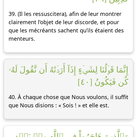
39. (Il les ressuscitera), afin de leur montrer
clairement l’objet de leur discorde, et pour
que les mécréants sachent qu’ils étaient des
menteurs.
إِنَّمَا قَوۡلُنَا لِشَيۡءٍ إِذَآ أَرَدۡنَٰهُ أَن نَّقُولَ لَهُۥ
كُن فَيَكُونُ [٤٠]
40. À chaque chose que Nous voulons, il suffit
que Nous disions : « Sois ! » et elle est.
وَٱلَّذِينَ هَاجَرُواْ فِي ٱللَّهِ مِنۢ بَعۡدِ