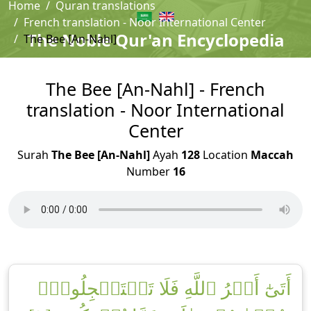
Home
Quran translations
French translation - Noor International Center
The Noble Qur'an Encyclopedia
The Bee [An-Nahl]
The Bee [An-Nahl] - French
translation - Noor International
Center
Surah
The Bee [An-Nahl]
Ayah
128
Location
Maccah
Number
16
أَتَىٰٓ أَمۡرُ ٱللَّهِ فَلَا تَسۡتَعۡجِلُوهُۚ