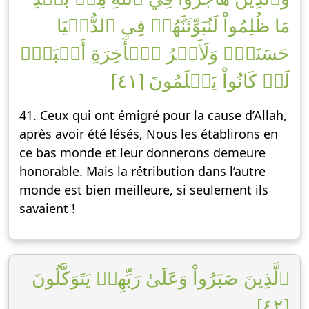
مَا ظُلِمُواْ لَنُبَوِّئَنَّهُمۡ فِي ٱلدُّنۡيَا
حَسَنَةٗۖ وَلَأَجۡرُ ٱلۡأٓخِرَةِ أَكۡبَرُۚ
لَوۡ كَانُواْ يَعۡلَمُونَ [٤١]
41. Ceux qui ont émigré pour la cause d’Allah,
après avoir été lésés, Nous les établirons en
ce bas monde et leur donnerons demeure
honorable. Mais la rétribution dans l’autre
monde est bien meilleure, si seulement ils
savaient !
ٱلَّذِينَ صَبَرُواْ وَعَلَىٰ رَبِّهِمۡ يَتَوَكَّلُونَ
[٤٢]