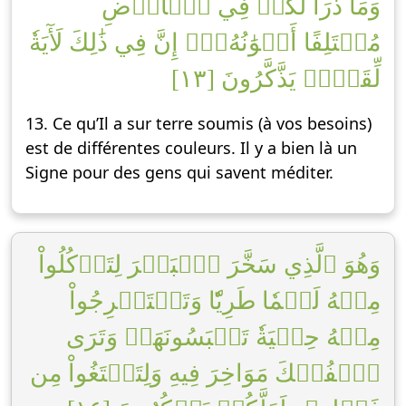
وَمَا ذَرَأَ لَكُمۡ فِي ٱلۡأَرۡضِ
مُخۡتَلِفًا أَلۡوَٰنُهُۥٓۚ إِنَّ فِي ذَٰلِكَ لَأٓيَةٗ
لِّقَوۡمٖ يَذَّكَّرُونَ [١٣]
13. Ce qu’Il a sur terre soumis (à vos besoins)
est de différentes couleurs. Il y a bien là un
Signe pour des gens qui savent méditer.
وَهُوَ ٱلَّذِي سَخَّرَ ٱلۡبَحۡرَ لِتَأۡكُلُواْ
مِنۡهُ لَحۡمٗا طَرِيّٗا وَتَسۡتَخۡرِجُواْ
مِنۡهُ حِلۡيَةٗ تَلۡبَسُونَهَاۖ وَتَرَى
ٱلۡفُلۡكَ مَوَاخِرَ فِيهِ وَلِتَبۡتَغُواْ مِن