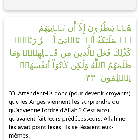
هَلۡ يَنظُرُونَ إِلَّآ أَن تَأۡتِيَهُمُ
ٱلۡمَلَٰٓئِكَةُ أَوۡ يَأۡتِيَ أَمۡرُ رَبِّكَۚ
كَذَٰلِكَ فَعَلَ ٱلَّذِينَ مِن قَبۡلِهِمۡۚ وَمَا
ظَلَمَهُمُ ٱللَّهُ وَلَٰكِن كَانُوٓاْ أَنفُسَهُمۡ
يَظۡلِمُونَ [٣٣]
33. Attendent-ils donc (pour devenir croyants)
que les Anges viennent les surprendre ou
qu’advienne l’ordre d’Allah ? C’est ainsi
qu’avaient fait leurs prédécesseurs. Allah ne
les avait point lésés, ils se lésaient eux-
mêmes.