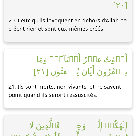
[٢٠]
20. Ceux qu’ils invoquent en dehors d’Allah ne
créent rien et sont eux-mêmes créés.
أَمۡوَٰتٌ غَيۡرُ أَحۡيَآءٖۖ وَمَا
يَشۡعُرُونَ أَيَّانَ يُبۡعَثُونَ [٢١]
21. Ils sont morts, non vivants, et ne savent
point quand ils seront ressuscités.
إِلَٰهُكُمۡ إِلَٰهٞ وَٰحِدٞۚ فَٱلَّذِينَ لَا