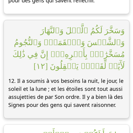
pour des gens qui savent réfléchir.
وَسَخَّرَ لَكُمُ ٱلَّيۡلَ وَٱلنَّهَارَ
وَٱلشَّمۡسَ وَٱلۡقَمَرَۖ وَٱلنُّجُومُ
مُسَخَّرَٰتُۢ بِأَمۡرِهِۦٓۚ إِنَّ فِي ذَٰلِكَ
لَأٓيَٰتٖ لِّقَوۡمٖ يَعۡقِلُونَ [١٢]
12. Il a soumis à vos besoins la nuit, le jour, le
soleil et la lune ; et les étoiles sont tout aussi
assujetties de par Son ordre. Il y a bien là des
Signes pour des gens qui savent raisonner.