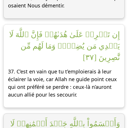
osaient Nous démentir.
إِن تَحۡرِصۡ عَلَىٰ هُدَىٰهُمۡ فَإِنَّ ٱللَّهَ لَا
يَهۡدِي مَن يُضِلُّۖ وَمَا لَهُم مِّن
نَّٰصِرِينَ [٣٧]
37. C’est en vain que tu t’emploierais à leur
éclairer la voie, car Allah ne guide point ceux
qui ont préféré se perdre : ceux-là n’auront
aucun allié pour les secourir.
وَأَقۡسَمُواْ بِٱللَّهِ جَهۡدَ أَيۡمَٰنِهِمۡ لَا