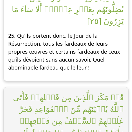
يُضِلُّونَهُم بِغَيۡرِ عِلۡمٍۗ أَلَا سَآءَ مَا
يَزِرُونَ [٢٥]
25. Qu’ils portent donc, le Jour de la
Résurrection, tous les fardeaux de leurs
propres œuvres et certains fardeaux de ceux
qu’ils dévoient sans aucun savoir. Quel
abominable fardeau que le leur !
قَدۡ مَكَرَ ٱلَّذِينَ مِن قَبۡلِهِمۡ فَأَتَى
ٱللَّهُ بُنۡيَٰنَهُم مِّنَ ٱلۡقَوَاعِدِ فَخَرَّ
عَلَيۡهِمُ ٱلسَّقۡفُ مِن فَوۡقِهِمۡ