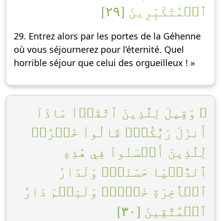
ٱلۡمُتَكَبِّرِينَ [٢٩]
29. Entrez alors par les portes de la Géhenne
où vous séjournerez pour l’éternité. Quel
horrible séjour que celui des orgueilleux ! »
۞ وَقِيلَ لِلَّذِينَ ٱتَّقَوۡاْ مَاذَآ
أَنزَلَ رَبُّكُمۡۚ قَالُواْ خَيۡرٗاۗ
لِّلَّذِينَ أَحۡسَنُواْ فِي هَٰذِهِ
ٱلدُّنۡيَا حَسَنَةٞۚ وَلَدَارُ
ٱلۡأٓخِرَةِ خَيۡرٞۚ وَلَنِعۡمَ دَارُ
ٱلۡمُتَّقِينَ [٣٠]