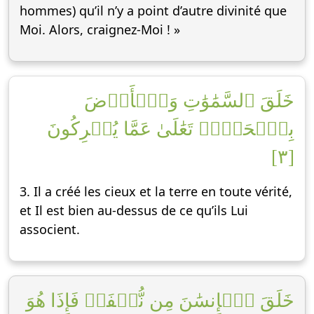
hommes) qu’il n’y a point d’autre divinité que
Moi. Alors, craignez-Moi ! »
خَلَقَ ٱلسَّمَٰوَٰتِ وَٱلۡأَرۡضَ
بِٱلۡحَقِّۚ تَعَٰلَىٰ عَمَّا يُشۡرِكُونَ
[٣]
3. Il a créé les cieux et la terre en toute vérité,
et Il est bien au-dessus de ce qu’ils Lui
associent.
خَلَقَ ٱلۡإِنسَٰنَ مِن نُّطۡفَةٖ فَإِذَا هُوَ