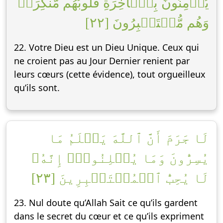
يُؤۡمِنُونَ بِٱلۡأٓخِرَةِ قُلُوبُهُم مُّنكِرَةٞ
وَهُم مُّسۡتَكۡبِرُونَ [٢٢]
22. Votre Dieu est un Dieu Unique. Ceux qui
ne croient pas au Jour Dernier renient par
leurs cœurs (cette évidence), tout orgueilleux
qu’ils sont.
لَا جَرَمَ أَنَّ ٱللَّهَ يَعۡلَمُ مَا
يُسِرُّونَ وَمَا يُعۡلِنُونَۚ إِنَّهُۥ
لَا يُحِبُّ ٱلۡمُسۡتَكۡبِرِينَ [٢٣]
23. Nul doute qu’Allah Sait ce qu’ils gardent
dans le secret du cœur et ce qu’ils expriment