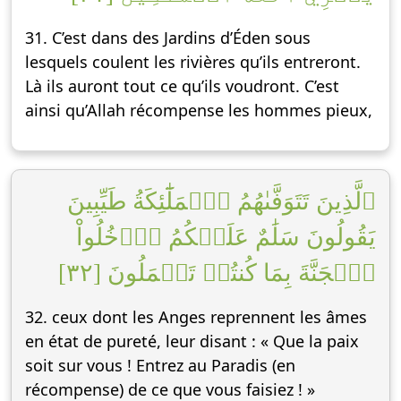
31. C’est dans des Jardins d’Éden sous
lesquels coulent les rivières qu’ils entreront.
Là ils auront tout ce qu’ils voudront. C’est
ainsi qu’Allah récompense les hommes pieux,
ٱلَّذِينَ تَتَوَفَّىٰهُمُ ٱلۡمَلَٰٓئِكَةُ طَيِّبِينَ
يَقُولُونَ سَلَٰمٌ عَلَيۡكُمُ ٱدۡخُلُواْ
ٱلۡجَنَّةَ بِمَا كُنتُمۡ تَعۡمَلُونَ [٣٢]
32. ceux dont les Anges reprennent les âmes
en état de pureté, leur disant : « Que la paix
soit sur vous ! Entrez au Paradis (en
récompense) de ce que vous faisiez ! »