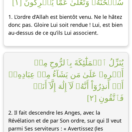
سُبۡحَٰنَهُۥ وَتَعَٰلَىٰ عَمَّا يُشۡرِكُونَ [١]
1. L’ordre d’Allah est bientôt venu. Ne le hâtez
donc pas. Gloire Lui soit rendue ! Lui, est bien
au-dessus de ce qu’ils Lui associent.
يُنَزِّلُ ٱلۡمَلَٰٓئِكَةَ بِٱلرُّوحِ مِنۡ
أَمۡرِهِۦ عَلَىٰ مَن يَشَآءُ مِنۡ عِبَادِهِۦٓ
أَنۡ أَنذِرُوٓاْ أَنَّهُۥ لَآ إِلَٰهَ إِلَّآ أَنَا۠
فَٱتَّقُونِ [٢]
2. Il fait descendre les Anges, avec la
Révélation et de par Son ordre, sur qui Il veut
parmi Ses serviteurs : « Avertissez (les