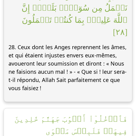
نَعۡمَلُ مِن سُوٓءِۭۚ بَلَىٰٓۚ إِنَّ
ٱللَّهَ عَلِيمُۢ بِمَا كُنتُمۡ تَعۡمَلُونَ
[٢٨]
28. Ceux dont les Anges reprennent les âmes,
et qui étaient injustes envers eux-mêmes,
avoueront leur soumission et diront : « Nous
ne faisions aucun mal ! » - « Que si ! leur sera-
t-il répondu, Allah Sait parfaitement ce que
vous faisiez !
فَٱدۡخُلُوٓاْ أَبۡوَٰبَ جَهَنَّمَ خَٰلِدِينَ
فِيهَاۖ فَلَبِئۡسَ مَثۡوَى