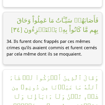
فَأَصَابَهُمۡ سَيِّـَٔاتُ مَا عَمِلُواْ وَحَاقَ
بِهِم مَّا كَانُواْ بِهِۦ يَسۡتَهۡزِءُونَ [٣٤]
34. Ils furent donc frappés par ces mêmes
crimes qu’ils avaient commis et furent cernés
par cela même dont ils se moquaient.
وَقَالَ ٱلَّذِينَ أَشۡرَكُواْ لَوۡ شَآءَ
ٱللَّهُ مَا عَبَدۡنَا مِن دُونِهِۦ مِن
شَيۡءٖ نَّحۡنُ وَلَآ ءَابَآؤُنَا وَلَا