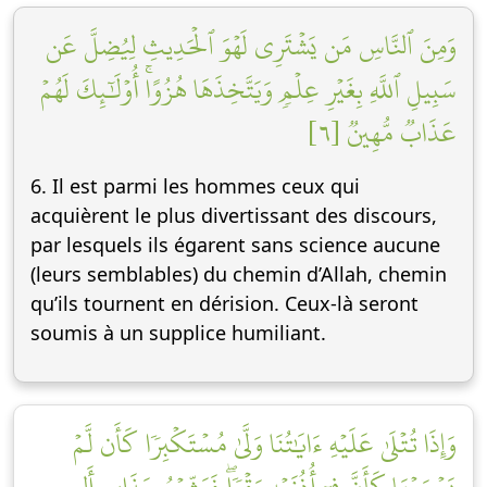
وَمِنَ ٱلنَّاسِ مَن يَشۡتَرِي لَهۡوَ ٱلۡحَدِيثِ لِيُضِلَّ عَن
سَبِيلِ ٱللَّهِ بِغَيۡرِ عِلۡمٖ وَيَتَّخِذَهَا هُزُوًاۚ أُوْلَٰٓئِكَ لَهُمۡ
عَذَابٞ مُّهِينٞ [٦]
6. Il est parmi les hommes ceux qui
acquièrent le plus divertissant des discours,
par lesquels ils égarent sans science aucune
(leurs semblables) du chemin d’Allah, chemin
qu’ils tournent en dérision. Ceux-là seront
soumis à un supplice humiliant.
وَإِذَا تُتۡلَىٰ عَلَيۡهِ ءَايَٰتُنَا وَلَّىٰ مُسۡتَكۡبِرٗا كَأَن لَّمۡ