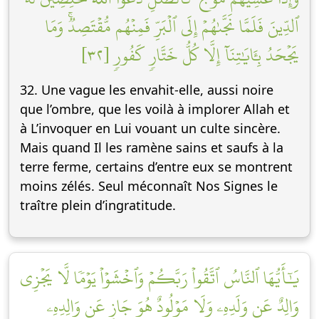
ٱلدِّينَ فَلَمَّا نَجَّىٰهُمۡ إِلَى ٱلۡبَرِّ فَمِنۡهُم مُّقۡتَصِدٞۚ وَمَا
يَجۡحَدُ بِـَٔايَٰتِنَآ إِلَّا كُلُّ خَتَّارٖ كَفُورٖ [٣٢]
32. Une vague les envahit-elle, aussi noire
que l’ombre, que les voilà à implorer Allah et
à L’invoquer en Lui vouant un culte sincère.
Mais quand Il les ramène sains et saufs à la
terre ferme, certains d’entre eux se montrent
moins zélés. Seul méconnaît Nos Signes le
traître plein d’ingratitude.
يَٰٓأَيُّهَا ٱلنَّاسُ ٱتَّقُواْ رَبَّكُمۡ وَٱخۡشَوۡاْ يَوۡمٗا لَّا يَجۡزِي
وَالِدٌ عَن وَلَدِهِۦ وَلَا مَوۡلُودٌ هُوَ جَازٍ عَن وَالِدِهِۦ