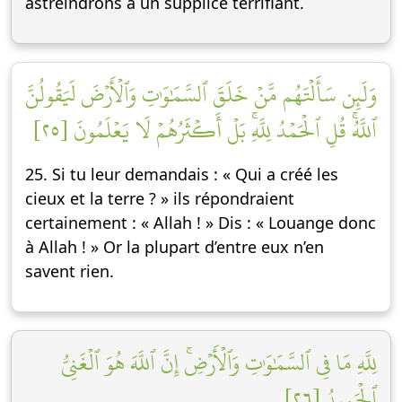
astreindrons à un supplice terrifiant.
وَلَئِن سَأَلۡتَهُم مَّنۡ خَلَقَ ٱلسَّمَٰوَٰتِ وَٱلۡأَرۡضَ لَيَقُولُنَّ
ٱللَّهُۚ قُلِ ٱلۡحَمۡدُ لِلَّهِۚ بَلۡ أَكۡثَرُهُمۡ لَا يَعۡلَمُونَ [٢٥]
25. Si tu leur demandais : « Qui a créé les
cieux et la terre ? » ils répondraient
certainement : « Allah ! » Dis : « Louange donc
à Allah ! » Or la plupart d’entre eux n’en
savent rien.
لِلَّهِ مَا فِي ٱلسَّمَٰوَٰتِ وَٱلۡأَرۡضِۚ إِنَّ ٱللَّهَ هُوَ ٱلۡغَنِيُّ
ٱلۡحَمِيدُ [٢٦]