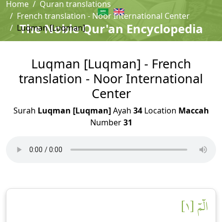
Home
Quran translations
French translation - Noor International Center
The Noble Qur'an Encyclopedia
Luqman [Luqman]
Luqman [Luqman] - French
translation - Noor International
Center
Surah
Luqman [Luqman]
Ayah
34
Location
Maccah
Number
31
الٓمٓ [١]