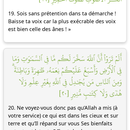
19. Sois sans prétention dans ta démarche !
Baisse ta voix car la plus exécrable des voix
est bien celle des ânes ! »
أَلَمۡ تَرَوۡاْ أَنَّ ٱللَّهَ سَخَّرَ لَكُم مَّا فِي ٱلسَّمَٰوَٰتِ وَمَا
فِي ٱلۡأَرۡضِ وَأَسۡبَغَ عَلَيۡكُمۡ نِعَمَهُۥ ظَٰهِرَةٗ وَبَاطِنَةٗۗ
وَمِنَ ٱلنَّاسِ مَن يُجَٰدِلُ فِي ٱللَّهِ بِغَيۡرِ عِلۡمٖ وَلَا
هُدٗى وَلَا كِتَٰبٖ مُّنِيرٖ [٢٠]
20. Ne voyez-vous donc pas qu’Allah a mis (à
votre service) ce qui est dans les cieux et sur
terre et qu’Il répand sur vous Ses bienfaits