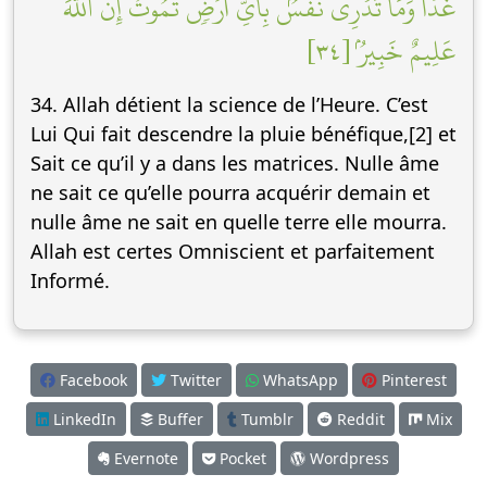
غَدٗاۖ وَمَا تَدۡرِي نَفۡسُۢ بِأَيِّ أَرۡضٖ تَمُوتُۚ إِنَّ ٱللَّهَ
عَلِيمٌ خَبِيرُۢ [٣٤]
34. Allah détient la science de l’Heure. C’est
Lui Qui fait descendre la pluie bénéfique,[2] et
Sait ce qu’il y a dans les matrices. Nulle âme
ne sait ce qu’elle pourra acquérir demain et
nulle âme ne sait en quelle terre elle mourra.
Allah est certes Omniscient et parfaitement
Informé.
Facebook
Twitter
WhatsApp
Pinterest
LinkedIn
Buffer
Tumblr
Reddit
Mix
Evernote
Pocket
Wordpress