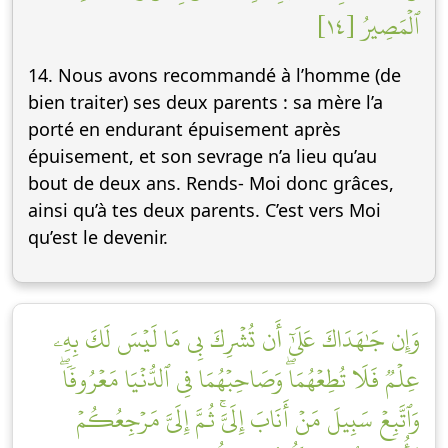
ٱلۡمَصِيرُ [١٤]
14. Nous avons recommandé à l’homme (de
bien traiter) ses deux parents : sa mère l’a
porté en endurant épuisement après
épuisement, et son sevrage n’a lieu qu’au
bout de deux ans. Rends- Moi donc grâces,
ainsi qu’à tes deux parents. C’est vers Moi
qu’est le devenir.
وَإِن جَٰهَدَاكَ عَلَىٰٓ أَن تُشۡرِكَ بِي مَا لَيۡسَ لَكَ بِهِۦ
عِلۡمٞ فَلَا تُطِعۡهُمَاۖ وَصَاحِبۡهُمَا فِي ٱلدُّنۡيَا مَعۡرُوفٗاۖ
وَٱتَّبِعۡ سَبِيلَ مَنۡ أَنَابَ إِلَيَّۚ ثُمَّ إِلَيَّ مَرۡجِعُكُمۡ