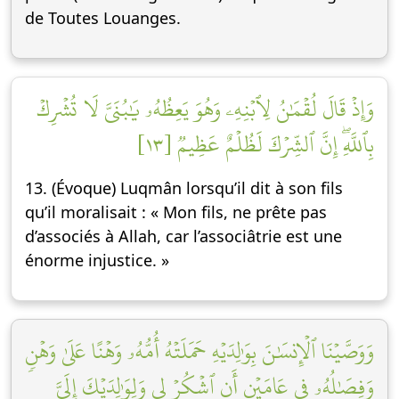
de Toutes Louanges.
وَإِذۡ قَالَ لُقۡمَٰنُ لِٱبۡنِهِۦ وَهُوَ يَعِظُهُۥ يَٰبُنَيَّ لَا تُشۡرِكۡ
بِٱللَّهِۖ إِنَّ ٱلشِّرۡكَ لَظُلۡمٌ عَظِيمٞ [١٣]
13. (Évoque) Luqmân lorsqu’il dit à son fils
qu’il moralisait : « Mon fils, ne prête pas
d’associés à Allah, car l’associâtrie est une
énorme injustice. »
وَوَصَّيۡنَا ٱلۡإِنسَٰنَ بِوَٰلِدَيۡهِ حَمَلَتۡهُ أُمُّهُۥ وَهۡنًا عَلَىٰ وَهۡنٖ
وَفِصَٰلُهُۥ فِي عَامَيۡنِ أَنِ ٱشۡكُرۡ لِي وَلِوَٰلِدَيۡكَ إِلَيَّ