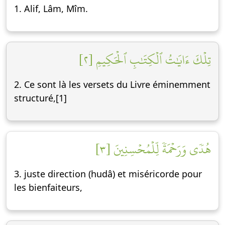
1. Alif, Lâm, Mîm.
تِلۡكَ ءَايَٰتُ ٱلۡكِتَٰبِ ٱلۡحَكِيمِ [٢]
2. Ce sont là les versets du Livre éminemment
structuré,[1]
هُدٗى وَرَحۡمَةٗ لِّلۡمُحۡسِنِينَ [٣]
3. juste direction (hudâ) et miséricorde pour
les bienfaiteurs,