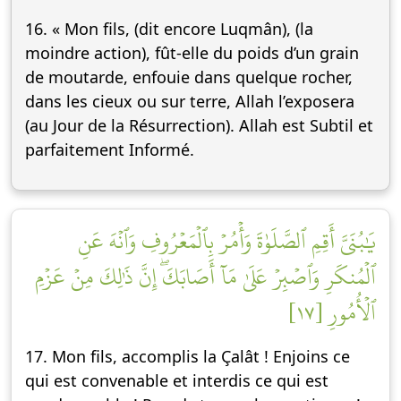
16. « Mon fils, (dit encore Luqmân), (la
moindre action), fût-elle du poids d’un grain
de moutarde, enfouie dans quelque rocher,
dans les cieux ou sur terre, Allah l’exposera
(au Jour de la Résurrection). Allah est Subtil et
parfaitement Informé.
يَٰبُنَيَّ أَقِمِ ٱلصَّلَوٰةَ وَأۡمُرۡ بِٱلۡمَعۡرُوفِ وَٱنۡهَ عَنِ
ٱلۡمُنكَرِ وَٱصۡبِرۡ عَلَىٰ مَآ أَصَابَكَۖ إِنَّ ذَٰلِكَ مِنۡ عَزۡمِ
ٱلۡأُمُورِ [١٧]
17. Mon fils, accomplis la Çalât ! Enjoins ce
qui est convenable et interdis ce qui est