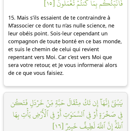
فَأُنَبِّئُكُم بِمَا كُنتُمۡ تَعۡمَلُونَ [١٥]
15. Mais s’ils essaient de te contraindre à
M’associer ce dont tu n’as nulle science, ne
leur obéis point. Sois-leur cependant un
compagnon de toute bonté en ce bas monde,
et suis le chemin de celui qui revient
repentant vers Moi. Car c’est vers Moi que
sera votre retour, et Je vous informerai alors
de ce que vous faisiez.
يَٰبُنَيَّ إِنَّهَآ إِن تَكُ مِثۡقَالَ حَبَّةٖ مِّنۡ خَرۡدَلٖ فَتَكُن
فِي صَخۡرَةٍ أَوۡ فِي ٱلسَّمَٰوَٰتِ أَوۡ فِي ٱلۡأَرۡضِ يَأۡتِ بِهَا
ٱللَّهُۚ إِنَّ ٱللَّهَ لَطِيفٌ خَبِيرٞ [١٦]