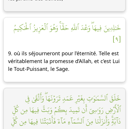
خَٰلِدِينَ فِيهَاۖ وَعۡدَ ٱللَّهِ حَقّٗاۚ وَهُوَ ٱلۡعَزِيزُ ٱلۡحَكِيمُ
[٩]
9. où ils séjourneront pour l’éternité. Telle est
véritablement la promesse d’Allah, et c’est Lui
le Tout-Puissant, le Sage.
خَلَقَ ٱلسَّمَٰوَٰتِ بِغَيۡرِ عَمَدٖ تَرَوۡنَهَاۖ وَأَلۡقَىٰ فِي
ٱلۡأَرۡضِ رَوَٰسِيَ أَن تَمِيدَ بِكُمۡ وَبَثَّ فِيهَا مِن كُلِّ
دَآبَّةٖۚ وَأَنزَلۡنَا مِنَ ٱلسَّمَآءِ مَآءٗ فَأَنۢبَتۡنَا فِيهَا مِن كُلِّ