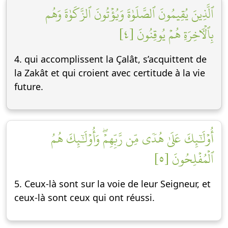
ٱلَّذِينَ يُقِيمُونَ ٱلصَّلَوٰةَ وَيُؤۡتُونَ ٱلزَّكَوٰةَ وَهُم
بِٱلۡأٓخِرَةِ هُمۡ يُوقِنُونَ [٤]
4. qui accomplissent la Çalât, s’acquittent de
la Zakât et qui croient avec certitude à la vie
future.
أُوْلَٰٓئِكَ عَلَىٰ هُدٗى مِّن رَّبِّهِمۡۖ وَأُوْلَٰٓئِكَ هُمُ
ٱلۡمُفۡلِحُونَ [٥]
5. Ceux-là sont sur la voie de leur Seigneur, et
ceux-là sont ceux qui ont réussi.