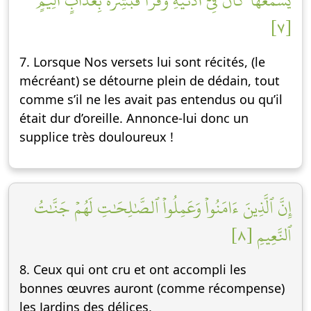
يَسۡمَعۡهَا كَأَنَّ فِيٓ أُذُنَيۡهِ وَقۡرٗاۖ فَبَشِّرۡهُ بِعَذَابٍ أَلِيمٍ
[٧]
7. Lorsque Nos versets lui sont récités, (le
mécréant) se détourne plein de dédain, tout
comme s’il ne les avait pas entendus ou qu’il
était dur d’oreille. Annonce-lui donc un
supplice très douloureux !
إِنَّ ٱلَّذِينَ ءَامَنُواْ وَعَمِلُواْ ٱلصَّٰلِحَٰتِ لَهُمۡ جَنَّٰتُ
ٱلنَّعِيمِ [٨]
8. Ceux qui ont cru et ont accompli les
bonnes œuvres auront (comme récompense)
les Jardins des délices,