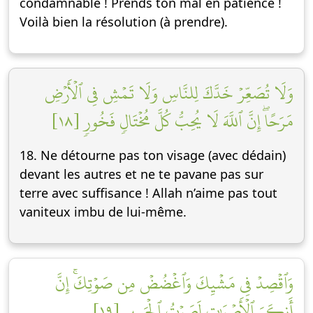
condamnable ! Prends ton mal en patience !
Voilà bien la résolution (à prendre).
وَلَا تُصَعِّرۡ خَدَّكَ لِلنَّاسِ وَلَا تَمۡشِ فِي ٱلۡأَرۡضِ
مَرَحًاۖ إِنَّ ٱللَّهَ لَا يُحِبُّ كُلَّ مُخۡتَالٖ فَخُورٖ [١٨]
18. Ne détourne pas ton visage (avec dédain)
devant les autres et ne te pavane pas sur
terre avec suffisance ! Allah n’aime pas tout
vaniteux imbu de lui-même.
وَٱقۡصِدۡ فِي مَشۡيِكَ وَٱغۡضُضۡ مِن صَوۡتِكَۚ إِنَّ
أَنكَرَ ٱلۡأَصۡوَٰتِ لَصَوۡتُ ٱلۡحَمِيرِ [١٩]