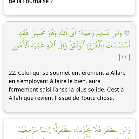
de la Fournaise ?
۞ وَمَن يُسۡلِمۡ وَجۡهَهُۥٓ إِلَى ٱللَّهِ وَهُوَ مُحۡسِنٞ فَقَدِ
ٱسۡتَمۡسَكَ بِٱلۡعُرۡوَةِ ٱلۡوُثۡقَىٰۗ وَإِلَى ٱللَّهِ عَٰقِبَةُ ٱلۡأُمُورِ
[٢٢]
22. Celui qui se soumet entièrement à Allah,
en s’employant à faire le bien, aura
fermement saisi l’anse la plus solide. C’est à
Allah que revient l’issue de Toute chose.
وَمَن كَفَرَ فَلَا يَحۡزُنكَ كُفۡرُهُۥٓۚ إِلَيۡنَا مَرۡجِعُهُمۡ