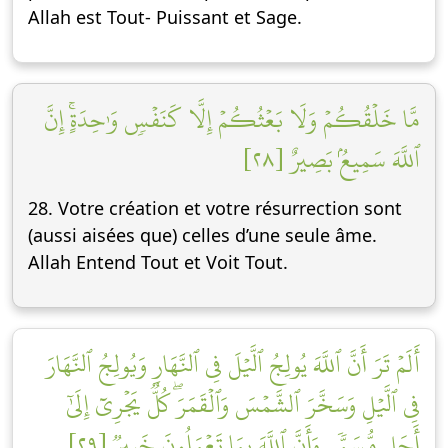
Allah est Tout- Puissant et Sage.
مَّا خَلۡقُكُمۡ وَلَا بَعۡثُكُمۡ إِلَّا كَنَفۡسٖ وَٰحِدَةٍۚ إِنَّ
ٱللَّهَ سَمِيعُۢ بَصِيرٌ [٢٨]
28. Votre création et votre résurrection sont
(aussi aisées que) celles d’une seule âme.
Allah Entend Tout et Voit Tout.
أَلَمۡ تَرَ أَنَّ ٱللَّهَ يُولِجُ ٱلَّيۡلَ فِي ٱلنَّهَارِ وَيُولِجُ ٱلنَّهَارَ
فِي ٱلَّيۡلِ وَسَخَّرَ ٱلشَّمۡسَ وَٱلۡقَمَرَۖ كُلّٞ يَجۡرِيٓ إِلَىٰٓ
أَجَلٖ مُّسَمّٗى وَأَنَّ ٱللَّهَ بِمَا تَعۡمَلُونَ خَبِيرٞ [٢٩]