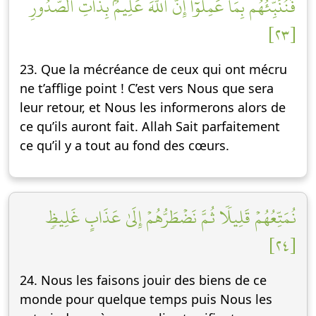
فَنُنَبِّئُهُم بِمَا عَمِلُوٓاْۚ إِنَّ ٱللَّهَ عَلِيمُۢ بِذَاتِ ٱلصُّدُورِ
[٢٣]
23. Que la mécréance de ceux qui ont mécru
ne t’afflige point ! C’est vers Nous que sera
leur retour, et Nous les informerons alors de
ce qu’ils auront fait. Allah Sait parfaitement
ce qu’il y a tout au fond des cœurs.
نُمَتِّعُهُمۡ قَلِيلٗا ثُمَّ نَضۡطَرُّهُمۡ إِلَىٰ عَذَابٍ غَلِيظٖ
[٢٤]
24. Nous les faisons jouir des biens de ce
monde pour quelque temps puis Nous les