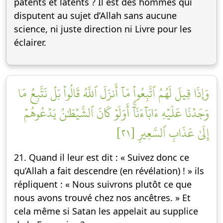
patents et latents ? Il est des hommes qui
disputent au sujet d’Allah sans aucune
science, ni juste direction ni Livre pour les
éclairer.
وَإِذَا قِيلَ لَهُمُ ٱتَّبِعُواْ مَآ أَنزَلَ ٱللَّهُ قَالُواْ بَلۡ نَتَّبِعُ مَا
وَجَدۡنَا عَلَيۡهِ ءَابَآءَنَآۚ أَوَلَوۡ كَانَ ٱلشَّيۡطَٰنُ يَدۡعُوهُمۡ
إِلَىٰ عَذَابِ ٱلسَّعِيرِ [٢١]
21. Quand il leur est dit : « Suivez donc ce
qu’Allah a fait descendre (en révélation) ! » ils
répliquent : « Nous suivrons plutôt ce que
nous avons trouvé chez nos ancêtres. » Et
cela même si Satan les appelait au supplice