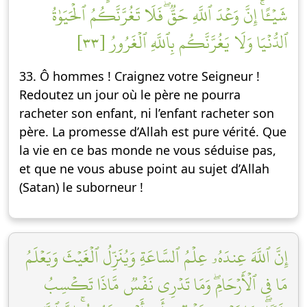
شَيۡـًٔاۚ إِنَّ وَعۡدَ ٱللَّهِ حَقّٞۖ فَلَا تَغُرَّنَّكُمُ ٱلۡحَيَوٰةُ
ٱلدُّنۡيَا وَلَا يَغُرَّنَّكُم بِٱللَّهِ ٱلۡغَرُورُ [٣٣]
33. Ô hommes ! Craignez votre Seigneur !
Redoutez un jour où le père ne pourra
racheter son enfant, ni l’enfant racheter son
père. La promesse d’Allah est pure vérité. Que
la vie en ce bas monde ne vous séduise pas,
et que ne vous abuse point au sujet d’Allah
(Satan) le suborneur !
إِنَّ ٱللَّهَ عِندَهُۥ عِلۡمُ ٱلسَّاعَةِ وَيُنَزِّلُ ٱلۡغَيۡثَ وَيَعۡلَمُ
مَا فِي ٱلۡأَرۡحَامِۖ وَمَا تَدۡرِي نَفۡسٞ مَّاذَا تَكۡسِبُ