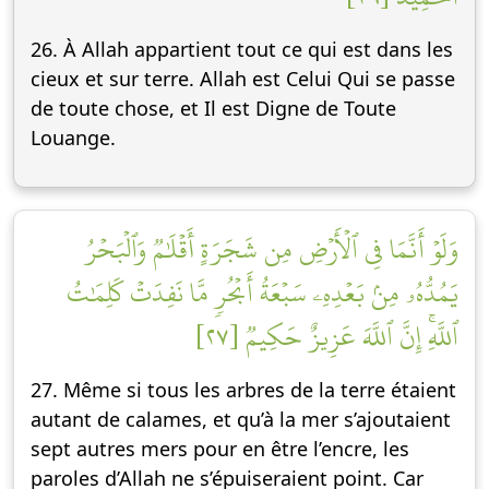
26. À Allah appartient tout ce qui est dans les
cieux et sur terre. Allah est Celui Qui se passe
de toute chose, et Il est Digne de Toute
Louange.
وَلَوۡ أَنَّمَا فِي ٱلۡأَرۡضِ مِن شَجَرَةٍ أَقۡلَٰمٞ وَٱلۡبَحۡرُ
يَمُدُّهُۥ مِنۢ بَعۡدِهِۦ سَبۡعَةُ أَبۡحُرٖ مَّا نَفِدَتۡ كَلِمَٰتُ
ٱللَّهِۚ إِنَّ ٱللَّهَ عَزِيزٌ حَكِيمٞ [٢٧]
27. Même si tous les arbres de la terre étaient
autant de calames, et qu’à la mer s’ajoutaient
sept autres mers pour en être l’encre, les
paroles d’Allah ne s’épuiseraient point. Car