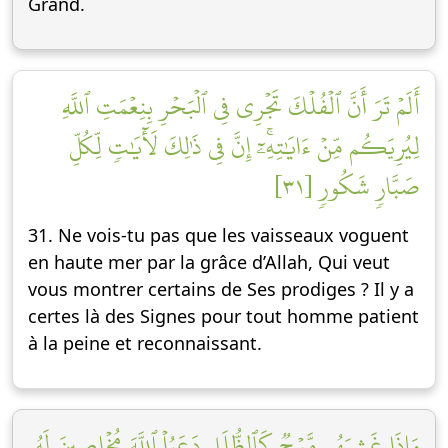
Grand.
أَلَمۡ تَرَ أَنَّ ٱلۡفُلۡكَ تَجۡرِي فِي ٱلۡبَحۡرِ بِنِعۡمَتِ ٱللَّهِ
لِيُرِيَكُم مِّنۡ ءَايَٰتِهِۦٓۚ إِنَّ فِي ذَٰلِكَ لَأٓيَٰتٖ لِّكُلِّ
صَبَّارٖ شَكُورٖ [٣١]
31. Ne vois-tu pas que les vaisseaux voguent
en haute mer par la grâce d’Allah, Qui veut
vous montrer certains de Ses prodiges ? Il y a
certes là des Signes pour tout homme patient
à la peine et reconnaissant.
وَإِذَا غَشِيَهُم مَّوۡجٞ كَٱلظُّلَلِ دَعَوُاْ ٱللَّهَ مُخۡلِصِينَ لَهُ