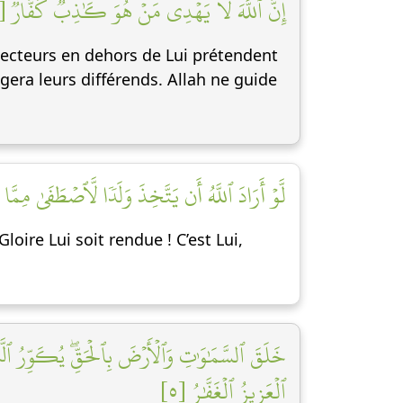
إِنَّ ٱللَّهَ لَا يَهۡدِي مَنۡ هُوَ كَٰذِبٞ كَفَّارٞ [٣]
otecteurs en dehors de Lui prétendent
gera leurs différends. Allah ne guide
لَّوۡ أَرَادَ ٱللَّهُ أَن يَتَّخِذَ وَلَدٗا لَّٱصۡطَفَىٰ مِمَّا]
loire Lui soit rendue ! C’est Lui,
خَلَقَ ٱلسَّمَٰوَٰتِ وَٱلۡأَرۡضَ بِٱلۡحَقِّۖ يُكَوِّرُ ٱلَّي
ٱلۡعَزِيزُ ٱلۡغَفَّٰرُ [٥]