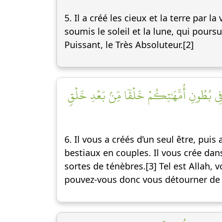
5. Il a créé les cieux et la terre par la v
soumis le soleil et la lune, qui pour
Puissant, le Très Absoluteur.[2]
فِي بُطُونِ أُمَّهَٰتِكُمۡ خَلۡقٗا مِّنۢ بَعۡدِ خَلۡقٖ
6. Il vous a créés d’un seul être, pui
bestiaux en couples. Il vous crée dan
sortes de ténèbres.[3] Tel est Allah, 
pouvez-vous donc vous détourner de 