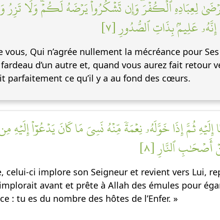
ۡضَىٰ لِعِبَادِهِ ٱلۡكُفۡرَۖ وَإِن تَشۡكُرُواْ يَرۡضَهُ لَكُمۡۗ وَلَا تَزِرُ وَازِ
إِنَّهُۥ عَلِيمُۢ بِذَاتِ ٱلصُّدُورِ [٧
e vous, Qui n’agrée nullement la mécréance pour Ses s
e fardeau d’un autre et, quand vous aurez fait retour v
it parfaitement ce qu’il y a au fond des cœurs.
ۡهِ ثُمَّ إِذَا خَوَّلَهُۥ نِعۡمَةٗ مِّنۡهُ نَسِيَ مَا كَانَ يَدۡعُوٓاْ إِلَيۡهِ مِن 
ِنۡ أَصۡحَٰبِ ٱلنَّارِ [٨
celui-ci implore son Seigneur et revient vers Lui, re
il implorait avant et prête à Allah des émules pour éga
 : tu es du nombre des hôtes de l’Enfer. »