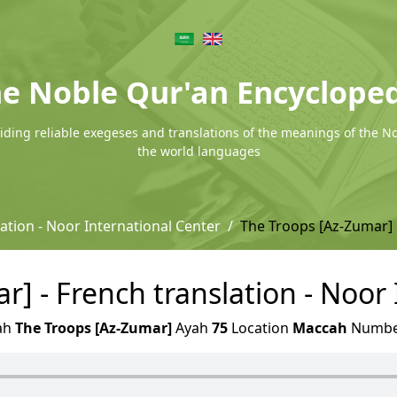
e Noble Qur'an Encyclope
ding reliable exegeses and translations of the meanings of the N
the world languages
ation - Noor International Center
The Troops [Az-Zumar]
] - French translation - Noor
ah
The Troops [Az-Zumar]
Ayah
75
Location
Maccah
Numb