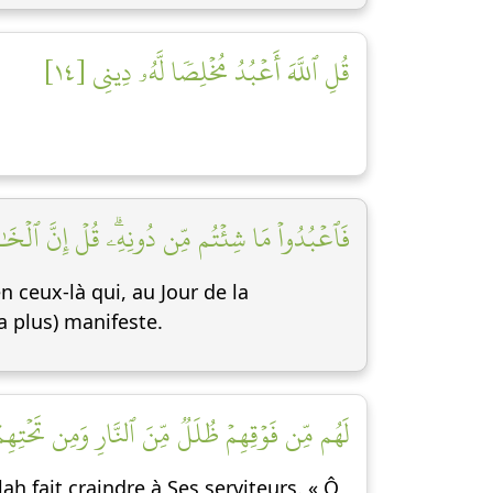
قُلِ ٱللَّهَ أَعۡبُدُ مُخۡلِصٗا لَّهُۥ دِينِي [١٤]
فَٱعۡبُدُواْ مَا شِئۡتُم مِّن دُونِهِۦۗ قُلۡ إِنَّ ٱلۡخَٰسِ]
n ceux-là qui, au Jour de la
la plus) manifeste.
لَهُم مِّن فَوۡقِهِمۡ ظُلَلٞ مِّنَ ٱلنَّارِ وَمِن تَحۡتِهِمۡ ]
h fait craindre à Ses serviteurs. « Ô