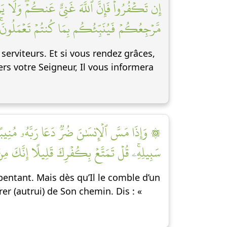
إِن تَكۡفُرُواْ فَإِنَّ ٱللَّهَ غَنِيٌّ عَنكُمۡۖ وَلَا يَر
مَّرۡجِعُكُمۡ فَيُنَبِّئُكُم بِمَا كُنتُمۡ تَعۡمَلُونَۚ ]
erviteurs. Et si vous rendez grâces,
ers votre Seigneur, Il vous informera
وَإِذَا مَسَّ ٱلۡإِنسَٰنَ ضُرّٞ دَعَا رَبَّهُۥ مُنِيبًا إِلَي
سَبِيلِهِۦۚ قُلۡ تَمَتَّعۡ بِكُفۡرِكَ قَلِيلًا إِنَّكَ م]
pentant. Mais dès qu’Il le comble d’un
rer (autrui) de Son chemin. Dis : «