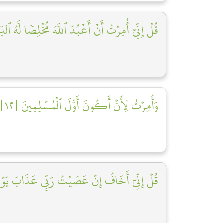
قُلۡ إِنِّيٓ أُمِرۡتُ أَنۡ أَعۡبُدَ ٱللَّهَ مُخۡلِصٗا لَّهُ ٱلدِّ]
وَأُمِرۡتُ لِأَنۡ أَكُونَ أَوَّلَ ٱلۡمُسۡلِمِينَ [١٢]
قُلۡ إِنِّيٓ أَخَافُ إِنۡ عَصَيۡتُ رَبِّي عَذَابَ يَوۡ]