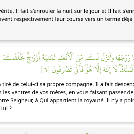
érité. Il fait s’enrouler la nuit sur le jour et Il fait s’en
suivent respectivement leur course vers un terme déjà
وۡجَهَا وَأَنزَلَ لَكُم مِّنَ ٱلۡأَنۡعَٰمِ ثَمَٰنِيَةَ أَزۡوَٰجٖۚ يَخۡلُقُكُمۡ 
لۡكُۖ لَآ إِلَٰهَ إِلَّا هُوَۖ فَأَنَّىٰ تُصۡرَفُونَ [٦
s a tiré de celui-ci sa propre compagne. Il a fait desc
s les ventres de vos mères, en vous faisant passer de 
votre Seigneur, à Qui appartient la royauté. Il n’y a p
Lui ?