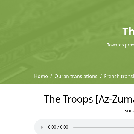
Th
Towards provi
Home
Quran translations
French transl
The Troops [Az-Zumar
Sur