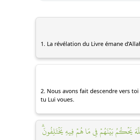
1. La révélation du Livre émane d’Alla
2. Nous avons fait descendre vers toi 
tu Lui voues.
َ ٱللَّهَ يَحۡكُمُ بَيۡنَهُمۡ فِي مَا هُمۡ فِيهِ يَخۡتَلِفُونَۗ