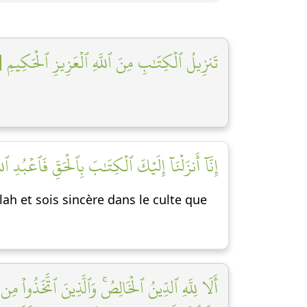
تَنزِيلُ ٱلۡكِتَٰبِ مِنَ ٱللَّهِ ٱلۡعَزِيزِ ٱلۡحَكِيمِ [١]
إِنَّآ أَنزَلۡنَآ إِلَيۡكَ ٱلۡكِتَٰبَ بِٱلۡحَقِّ فَٱعۡبُدِ ٱلل]
lah et sois sincère dans le culte que
أَلَا لِلَّهِ ٱلدِّينُ ٱلۡخَالِصُۚ وَٱلَّذِينَ ٱتَّخَذُواْ مِن دُ