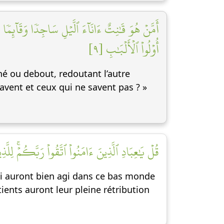
أَمَّنۡ هُوَ قَٰنِتٌ ءَانَآءَ ٱلَّيۡلِ سَاجِدٗا وَقَآئِمٗا ي
أُوْلُواْ ٱلۡأَلۡبَٰبِ [٩]
erné ou debout, redoutant l’autre
avent et ceux qui ne savent pas ? »
قُلۡ يَٰعِبَادِ ٱلَّذِينَ ءَامَنُواْ ٱتَّقُواْ رَبَّكُمۡۚ لِل]
qui auront bien agi dans ce bas monde
tients auront leur pleine rétribution