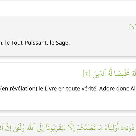
h, le Tout-Puissant, le Sage.
َّهَ مُخۡلِصٗا لَّهُ ٱلدِّينَ [٢
(en révélation) le Livre en toute vérité. Adore donc Al
ونِهِۦٓ أَوۡلِيَآءَ مَا نَعۡبُدُهُمۡ إِلَّا لِيُقَرِّبُونَآ إِلَى ٱللَّهِ زُلۡفَىٰٓ إِنّ