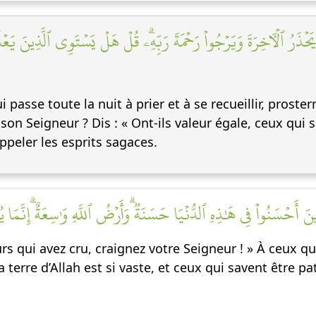
َحۡذَرُ ٱلۡأٓخِرَةَ وَيَرۡجُواْ رَحۡمَةَ رَبِّهِۦۗ قُلۡ هَلۡ يَسۡتَوِي ٱلَّذِينَ يَعۡلَ
qui passe toute la nuit à prier et à se recueillir, prost
on Seigneur ? Dis : « Ont-ils valeur égale, ceux qui s
ppeler les esprits sagaces.
َّذِينَ أَحۡسَنُواْ فِي هَٰذِهِ ٱلدُّنۡيَا حَسَنَةٞۗ وَأَرۡضُ ٱللَّهِ وَٰسِعَةٌۗ إِنَّم
urs qui avez cru, craignez votre Seigneur ! » À ceux 
terre d’Allah est si vaste, et ceux qui savent être pa