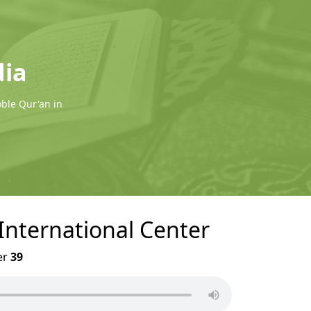
dia
oble Qur'an in
 International Center
er
39