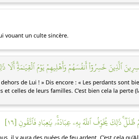
Lui vouant un culte sincère.
رِينَ ٱلَّذِينَ خَسِرُوٓاْ أَنفُسَهُمۡ وَأَهۡلِيهِمۡ يَوۡمَ ٱلۡقِيَٰمَةِۗ أَلَا ذَٰل
dehors de Lui ! » Dis encore : « Les perdants sont bie
et celles de leurs familles. C’est bien cela la perte (
ظُلَلٞۚ ذَٰلِكَ يُخَوِّفُ ٱللَّهُ بِهِۦ عِبَادَهُۥۚ يَٰعِبَادِ فَٱتَّقُونِ [١٦
 il y aura des nuées de feu ardent. C’est cela qu’Alla