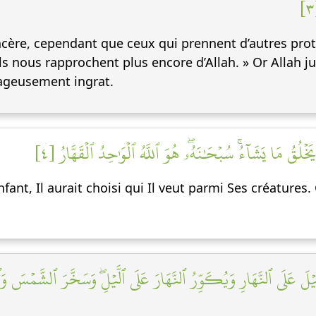
 sincère, cependant que ceux qui prennent d’autres pr
ls nous rapprochent plus encore d’Allah. » Or Allah ju
ageusement ingrat.
 يَخۡلُقُ مَا يَشَآءُۚ سُبۡحَٰنَهُۥۖ هُوَ ٱللَّهُ ٱلۡوَٰحِدُ ٱلۡقَهَّارُ [٤
fant, Il aurait choisi qui Il veut parmi Ses créatures. G
ۡلَ عَلَى ٱلنَّهَارِ وَيُكَوِّرُ ٱلنَّهَارَ عَلَى ٱلَّيۡلِۖ وَسَخَّرَ ٱلشَّمۡسَ وَٱل