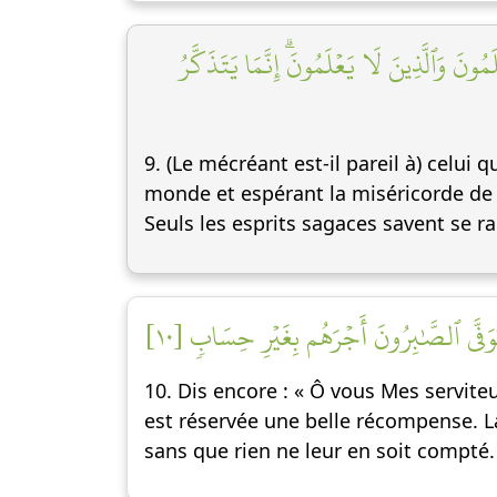
مُونَ وَٱلَّذِينَ لَا يَعۡلَمُونَۗ إِنَّمَا يَتَذَكَّرُ
9. (Le mécréant est-il pareil à) celui 
monde et espérant la miséricorde de s
Seuls les esprits sagaces savent se ra
َا يُوَفَّى ٱلصَّٰبِرُونَ أَجۡرَهُم بِغَيۡرِ حِسَابٖ [١٠
10. Dis encore : « Ô vous Mes servite
est réservée une belle récompense. La 
sans que rien ne leur en soit compté.