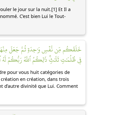
rouler le jour sur la nuit.[1] Et Il a
 nommé. C’est bien Lui le Tout-
خَلَقَكُم مِّن نَّفۡسٖ وَٰحِدَةٖ ثُمَّ جَعَلَ مِنۡهَا زَ
فِي ظُلُمَٰتٖ ثَلَٰثٖۚ ذَٰلِكُمُ ٱللَّهُ رَبُّكُمۡ لَهُ ٱلۡمُ]
endre pour vous huit catégories de
création en création, dans trois
oint d’autre divinité que Lui. Comment