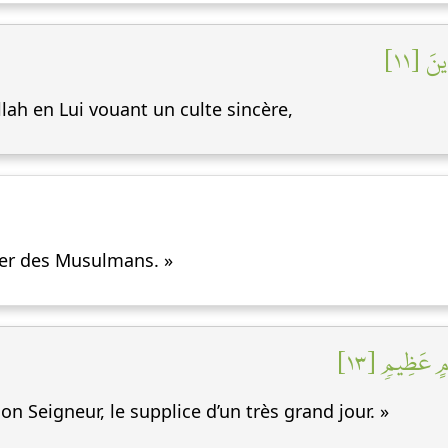
ينَ [١١
llah en Lui vouant un culte sincère,
mier des Musulmans. »
مٍ عَظِيمٖ [١٣
mon Seigneur, le supplice d’un très grand jour. »