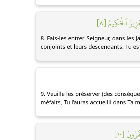
ۡعَزِيزُ ٱلۡحَكِيمُ [٨
8. Fais-les entrer, Seigneur, dans le
conjoints et leurs descendants. Tu es 
9. Veuille les préserver (des conséqu
méfaits, Tu l’auras accueilli dans Ta 
ُرُونَ [١٠