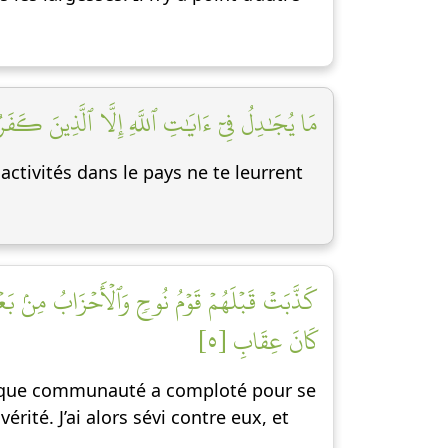
مَا يُجَٰدِلُ فِيٓ ءَايَٰتِ ٱللَّهِ إِلَّا ٱلَّذِينَ كَفَرُوا]
activités dans le pays ne te leurrent
كَذَّبَتۡ قَبۡلَهُمۡ قَوۡمُ نُوحٖ وَٱلۡأَحۡزَابُ مِنۢ بَعۡدِ
كَانَ عِقَابِ [٥]
Chaque communauté a comploté pour se
rité. J’ai alors sévi contre eux, et