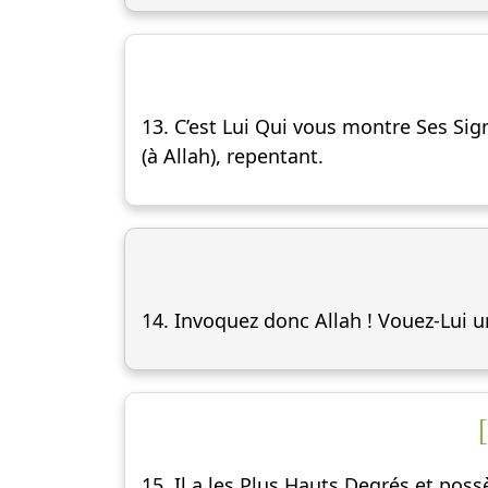
13. C’est Lui Qui vous montre Ses Sign
(à Allah), repentant.
14. Invoquez donc Allah ! Vouez-Lui un
15. Il a les Plus Hauts Degrés et possè