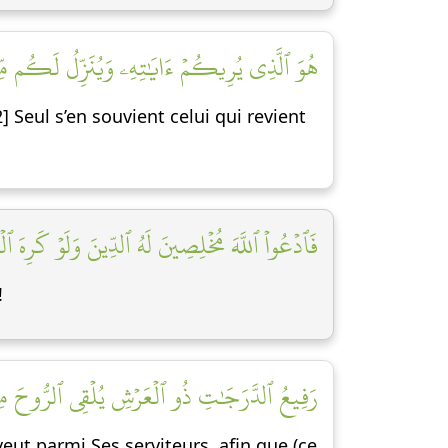
هُوَ ٱلَّذِي يُرِيكُمۡ ءَايَٰتِهِۦ وَيُنَزِّلُ لَكُم مِّنَ]
] Seul s’en souvient celui qui revient
فَٱدۡعُواْ ٱللَّهَ مُخۡلِصِينَ لَهُ ٱلدِّينَ وَلَوۡ كَرِهَ ٱل]
!
رَفِيعُ ٱلدَّرَجَٰتِ ذُو ٱلۡعَرۡشِ يُلۡقِي ٱلرُّوحَ مِنۡ ]
 veut parmi Ses serviteurs, afin que (ce