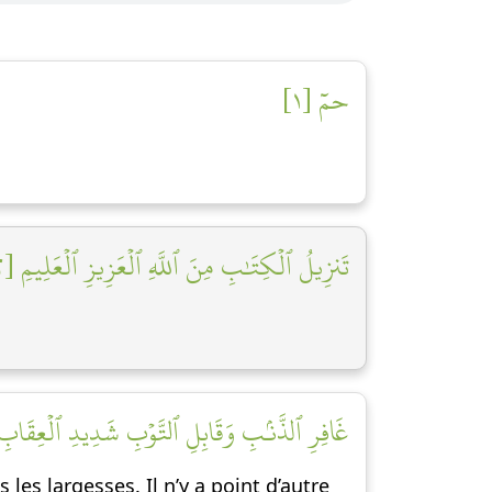
حمٓ [١]
تَنزِيلُ ٱلۡكِتَٰبِ مِنَ ٱللَّهِ ٱلۡعَزِيزِ ٱلۡعَلِيمِ [٢]
غَافِرِ ٱلذَّنۢبِ وَقَابِلِ ٱلتَّوۡبِ شَدِيدِ ٱلۡعِقَابِ ذِي]
 les largesses. Il n’y a point d’autre