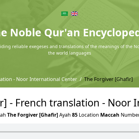
e Noble Qur'an Encyclope
ding reliable exegeses and translations of the meanings of the N
the world languages
ation - Noor International Center
The Forgiver [Ghafir]
r] - French translation - Noor 
rah
The Forgiver [Ghafir]
Ayah
85
Location
Maccah
Numbe