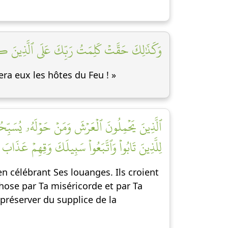
وَكَذَٰلِكَ حَقَّتۡ كَلِمَتُ رَبِّكَ عَلَى ٱلَّذِينَ كَف]
sera eux les hôtes du Feu ! »
ٱلَّذِينَ يَحۡمِلُونَ ٱلۡعَرۡشَ وَمَنۡ حَوۡلَهُۥ يُسَبِّحُون
لِلَّذِينَ تَابُواْ وَٱتَّبَعُواْ سَبِيلَكَ وَقِهِمۡ عَذَابَ]
en célébrant Ses louanges. Ils croient
hose par Ta miséricorde et par Ta
 préserver du supplice de la