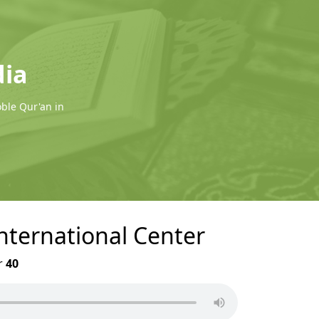
dia
oble Qur'an in
International Center
r
40