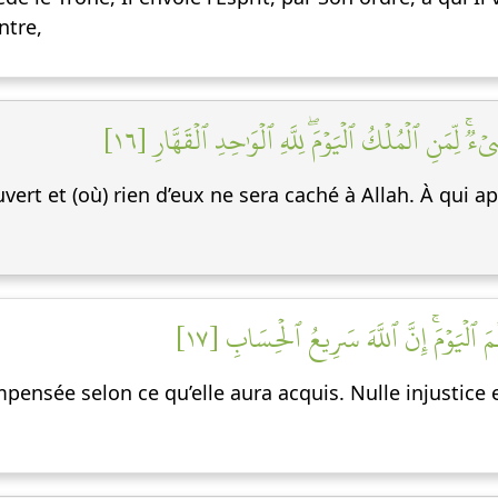
ntre,
ٞۚ لِّمَنِ ٱلۡمُلۡكُ ٱلۡيَوۡمَۖ لِلَّهِ ٱلۡوَٰحِدِ ٱلۡقَهَّارِ [١٦
vert et (où) rien d’eux ne sera caché à Allah. À qui ap
 ٱلۡيَوۡمَۚ إِنَّ ٱللَّهَ سَرِيعُ ٱلۡحِسَابِ [١٧
ensée selon ce qu’elle aura acquis. Nulle injustice e