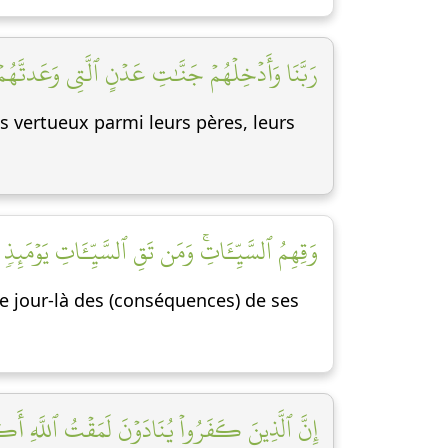
رَبَّنَا وَأَدۡخِلۡهُمۡ جَنَّٰتِ عَدۡنٍ ٱلَّتِي وَعَدتَّهُمۡ]
es vertueux parmi leurs pères, leurs
وَقِهِمُ ٱلسَّيِّـَٔاتِۚ وَمَن تَقِ ٱلسَّيِّـَٔاتِ يَوۡمَئِذٖ]
ce jour-là des (conséquences) de ses
إِنَّ ٱلَّذِينَ كَفَرُواْ يُنَادَوۡنَ لَمَقۡتُ ٱللَّهِ ]