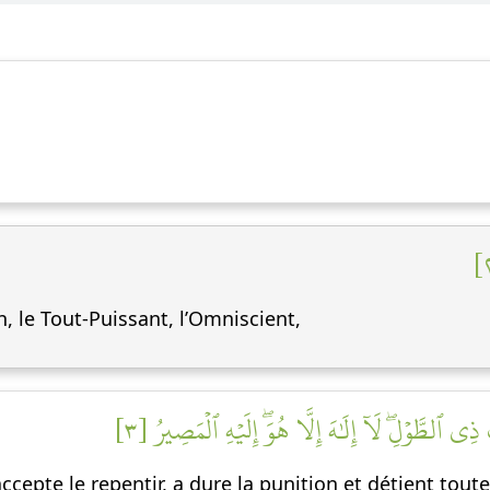
h, le Tout-Puissant, l’Omniscient,
 ٱلطَّوۡلِۖ لَآ إِلَٰهَ إِلَّا هُوَۖ إِلَيۡهِ ٱلۡمَصِيرُ [٣
cepte le repentir, a dure la punition et détient toutes