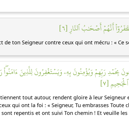
َرُوٓاْ أَنَّهُمۡ أَصۡحَٰبُ ٱلنَّارِ [٦
rdict de ton Seigneur contre ceux qui ont mécru : « Ce 
َ بِحَمۡدِ رَبِّهِمۡ وَيُؤۡمِنُونَ بِهِۦ وَيَسۡتَغۡفِرُونَ لِلَّذِينَ ءَامَنُواْۖ رَ
 ٱلۡجَحِيمِ [٧
 tiennent tout autour, rendent gloire à leur Seigneur 
eux qui ont la foi : « Seigneur, Tu embrasses Toute c
ont repentis et ont suivi Ton chemin ! Et veuille les