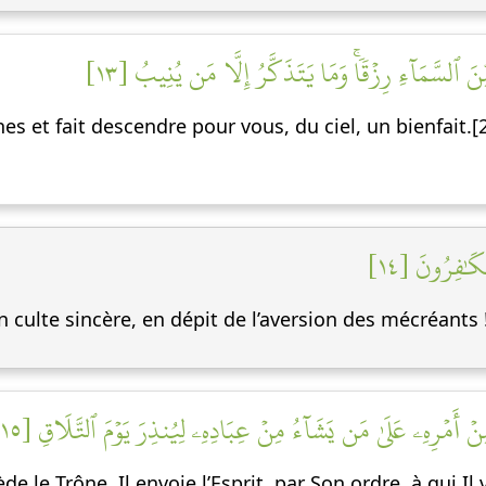
 ٱلسَّمَآءِ رِزۡقٗاۚ وَمَا يَتَذَكَّرُ إِلَّا مَن يُنِيبُ [١٣
es et fait descendre pour vous, du ciel, un bienfait.[2
ۡكَٰفِرُونَ [١٤
 culte sincère, en dépit de l’aversion des mécréants 
أَمۡرِهِۦ عَلَىٰ مَن يَشَآءُ مِنۡ عِبَادِهِۦ لِيُنذِرَ يَوۡمَ ٱلتَّلَاقِ [١٥
de le Trône, Il envoie l’Esprit, par Son ordre, à qui Il