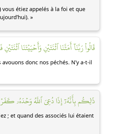
) vous étiez appelés à la foi et que
jourd’hui). »
قَالُواْ رَبَّنَآ أَمَتَّنَا ٱثۡنَتَيۡنِ وَأَحۡيَيۡتَنَا ٱثۡنَتَ]
s avouons donc nos péchés. N’y a-t-il
ذَٰلِكُم بِأَنَّهُۥٓ إِذَا دُعِيَ ٱللَّهُ وَحۡدَهُۥ كَفَرۡتُم]
iez ; et quand des associés lui étaient