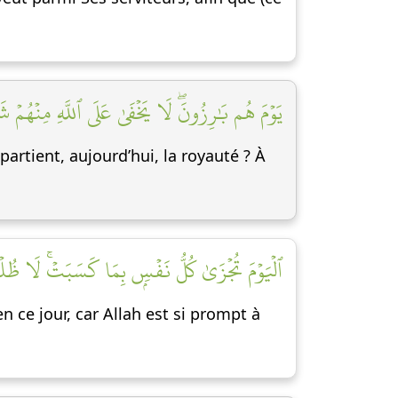
يَوۡمَ هُم بَٰرِزُونَۖ لَا يَخۡفَىٰ عَلَى ٱللَّهِ مِنۡهُمۡ شَيۡء]
partient, aujourd’hui, la royauté ? À
ٱلۡيَوۡمَ تُجۡزَىٰ كُلُّ نَفۡسِۭ بِمَا كَسَبَتۡۚ لَا ظُلۡمَ]
n ce jour, car Allah est si prompt à