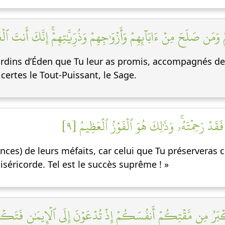
 وَمَن صَلَحَ مِنۡ ءَابَآئِهِمۡ وَأَزۡوَٰجِهِمۡ وَذُرِّيَّٰتِهِمۡۚ إِنَّكَ أَنتَ ٱل
s Jardins d’Éden que Tu leur as promis, accompagnés d
certes le Tout-Puissant, le Sage.
 فَقَدۡ رَحِمۡتَهُۥۚ وَذَٰلِكَ هُوَ ٱلۡفَوۡزُ ٱلۡعَظِيمُ [٩
ences) de leurs méfaits, car celui que Tu préserveras 
miséricorde. Tel est le succès suprême ! »
أَكۡبَرُ مِن مَّقۡتِكُمۡ أَنفُسَكُمۡ إِذۡ تُدۡعَوۡنَ إِلَى ٱلۡإِيمَٰنِ فَتَكۡف