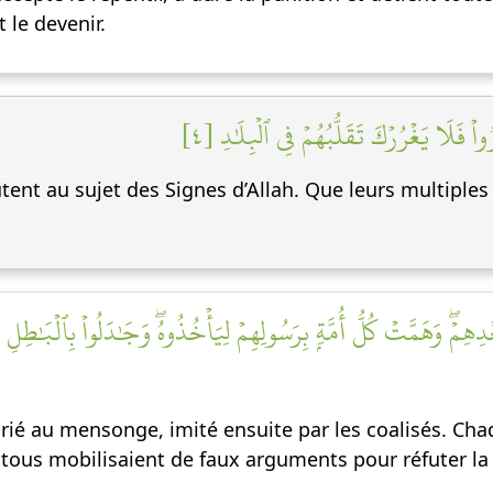
t le devenir.
ْ فَلَا يَغۡرُرۡكَ تَقَلُّبُهُمۡ فِي ٱلۡبِلَٰدِ [٤
utent au sujet des Signes d’Allah. Que leurs multiples 
هِمۡۖ وَهَمَّتۡ كُلُّ أُمَّةِۭ بِرَسُولِهِمۡ لِيَأۡخُذُوهُۖ وَجَٰدَلُواْ بِٱلۡبَٰطِلِ
 crié au mensonge, imité ensuite par les coalisés. 
tous mobilisaient de faux arguments pour réfuter la vé