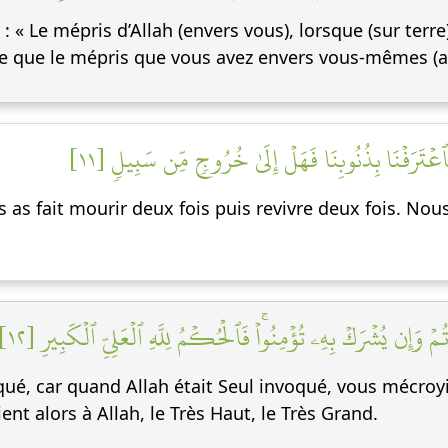
: « Le mépris d’Allah (envers vous), lorsque (sur terre
e que le mépris que vous avez envers vous-mêmes (au
يۡنِ فَٱعۡتَرَفۡنَا بِذُنُوبِنَا فَهَلۡ إِلَىٰ خُرُوجٖ مِّن سَبِيلٖ [١١
s as fait mourir deux fois puis revivre deux fois. Nou
ۡ وَإِن يُشۡرَكۡ بِهِۦ تُؤۡمِنُواْۚ فَٱلۡحُكۡمُ لِلَّهِ ٱلۡعَلِيِّ ٱلۡكَبِيرِ [١٢
pliqué, car quand Allah était Seul invoqué, vous mécroy
ent alors à Allah, le Très Haut, le Très Grand.