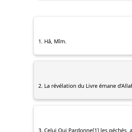
1. Hâ, Mîm.
2. La révélation du Livre émane d’Alla
3. Celui Qui Pardonne[1] les péchés, ac