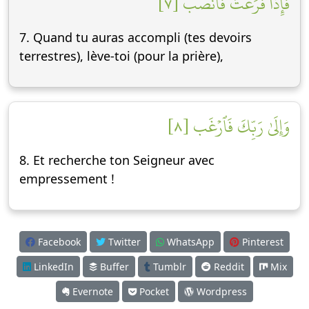
فَإِذَا فَرَغۡتَ فَٱنصَبۡ [٧]
7. Quand tu auras accompli (tes devoirs
terrestres), lève-toi (pour la prière),
وَإِلَىٰ رَبِّكَ فَٱرۡغَب [٨]
8. Et recherche ton Seigneur avec
empressement !
Facebook
Twitter
WhatsApp
Pinterest
LinkedIn
Buffer
Tumblr
Reddit
Mix
Evernote
Pocket
Wordpress