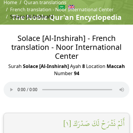
Home
Quran translations
French translation - Noor International Center
The Noble Qur'an Encyclopedia
Solace [Al-Inshirah]
Solace [Al-Inshirah] - French
translation - Noor International
Center
Surah
Solace [Al-Inshirah]
Ayah
8
Location
Maccah
Number
94
أَلَمۡ نَشۡرَحۡ لَكَ صَدۡرَكَ [١]