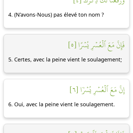
وَرَفَعۡنَا لَكَ ذِكۡرَكَ [٤]
4. (N’avons-Nous) pas élevé ton nom ?
فَإِنَّ مَعَ ٱلۡعُسۡرِ يُسۡرًا [٥]
5. Certes, avec la peine vient le soulagement;
إِنَّ مَعَ ٱلۡعُسۡرِ يُسۡرٗا [٦]
6. Oui, avec la peine vient le soulagement.