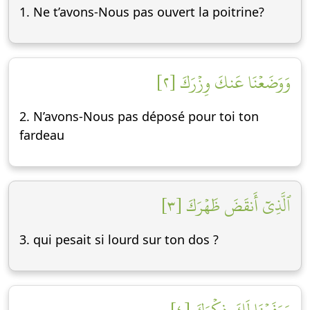
1. Ne t’avons-Nous pas ouvert la poitrine?
وَوَضَعۡنَا عَنكَ وِزۡرَكَ [٢]
2. N’avons-Nous pas déposé pour toi ton
fardeau
ٱلَّذِيٓ أَنقَضَ ظَهۡرَكَ [٣]
3. qui pesait si lourd sur ton dos ?