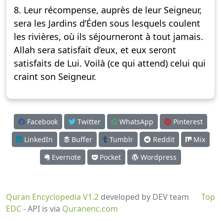
8. Leur récompense, auprès de leur Seigneur,
sera les Jardins d’Éden sous lesquels coulent
les rivières, où ils séjourneront à tout jamais.
Allah sera satisfait d’eux, et eux seront
satisfaits de Lui. Voilà (ce qui attend) celui qui
craint son Seigneur.
Facebook
Twitter
WhatsApp
Pinterest
LinkedIn
Buffer
Tumblr
Reddit
Mix
Evernote
Pocket
Wordpress
Quran Encyclopedia V1.2
developed by DEV team
Top
EDC
- API is via
Quranenc.com