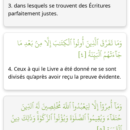
3. dans lesquels se trouvent des Écritures
parfaitement justes.
وَمَا تَفَرَّقَ ٱلَّذِينَ أُوتُواْ ٱلۡكِتَٰبَ إِلَّا مِنۢ بَعۡدِ مَا
جَآءَتۡهُمُ ٱلۡبَيِّنَةُ [٤]
4. Ceux à qui le Livre a été donné ne se sont
divisés qu’après avoir reçu la preuve évidente.
وَمَآ أُمِرُوٓاْ إِلَّا لِيَعۡبُدُواْ ٱللَّهَ مُخۡلِصِينَ لَهُ ٱلدِّينَ
حُنَفَآءَ وَيُقِيمُواْ ٱلصَّلَوٰةَ وَيُؤۡتُواْ ٱلزَّكَوٰةَۚ وَذَٰلِكَ دِينُ
ٱلۡقَيِّمَةِ [٥]