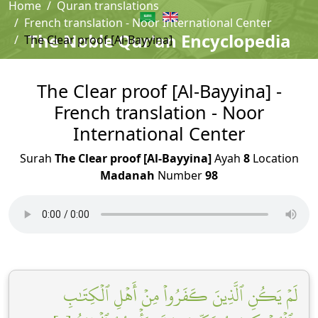
Home
Quran translations
French translation - Noor International Center
The Noble Qur'an Encyclopedia
The Clear proof [Al-Bayyina]
The Clear proof [Al-Bayyina] -
French translation - Noor
International Center
Surah
The Clear proof [Al-Bayyina]
Ayah
8
Location
Madanah
Number
98
لَمۡ يَكُنِ ٱلَّذِينَ كَفَرُواْ مِنۡ أَهۡلِ ٱلۡكِتَٰبِ