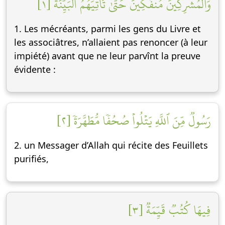
وَٱلۡمُشۡرِكِينَ مُنفَكِّينَ حَتَّىٰ تَأۡتِيَهُمُ ٱلۡبَيِّنَةُ [١]
1. Les mécréants, parmi les gens du Livre et
les associâtres, n’allaient pas renoncer (à leur
impiété) avant que ne leur parvînt la preuve
évidente :
رَسُولٞ مِّنَ ٱللَّهِ يَتۡلُواْ صُحُفٗا مُّطَهَّرَةٗ [٢]
2. un Messager d’Allah qui récite des Feuillets
purifiés,
فِيهَا كُتُبٞ قَيِّمَةٞ [٣]