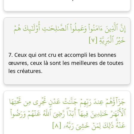
إِنَّ ٱلَّذِينَ ءَامَنُواْ وَعَمِلُواْ ٱلصَّٰلِحَٰتِ أُوْلَٰٓئِكَ هُمۡ
خَيۡرُ ٱلۡبَرِيَّةِ [٧]
7. Ceux qui ont cru et accompli les bonnes
œuvres, ceux là sont les meilleures de toutes
les créatures.
جَزَآؤُهُمۡ عِندَ رَبِّهِمۡ جَنَّٰتُ عَدۡنٖ تَجۡرِي مِن تَحۡتِهَا
ٱلۡأَنۡهَٰرُ خَٰلِدِينَ فِيهَآ أَبَدٗاۖ رَّضِيَ ٱللَّهُ عَنۡهُمۡ وَرَضُواْ
عَنۡهُۚ ذَٰلِكَ لِمَنۡ خَشِيَ رَبَّهُۥ [٨]