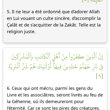
5. Il ne leur a été ordonné que d’adorer Allah
en Lui vouant un culte sincère, d’accomplir la
Çalât et de s’acquitter de la Zakât. Telle est la
religion juste.
إِنَّ ٱلَّذِينَ كَفَرُواْ مِنۡ أَهۡلِ ٱلۡكِتَٰبِ وَٱلۡمُشۡرِكِينَ
فِي نَارِ جَهَنَّمَ خَٰلِدِينَ فِيهَآۚ أُوْلَٰٓئِكَ هُمۡ شَرُّ ٱلۡبَرِيَّةِ
[٦]
6. Ceux qui ont mécru, parmi les gens du
Livre et les associâtres, seront livrés au feu de
la Géhenne, où ils demeureront pour
l’éternité. Car ce sont les pires des créatures.