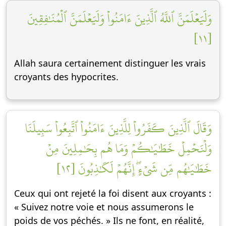
وَلَيَعۡلَمَنَّ ٱللَّهُ ٱلَّذِينَ ءَامَنُواْ وَلَيَعۡلَمَنَّ ٱلۡمُنَٰفِقِينَ
[١١]
Allah saura certainement distinguer les vrais
croyants des hypocrites.
وَقَالَ ٱلَّذِينَ كَفَرُواْ لِلَّذِينَ ءَامَنُواْ ٱتَّبِعُواْ سَبِيلَنَا
وَلۡنَحۡمِلۡ خَطَٰيَٰكُمۡ وَمَا هُم بِحَٰمِلِينَ مِنۡ
خَطَٰيَٰهُم مِّن شَيۡءٍۖ إِنَّهُمۡ لَكَٰذِبُونَ [١٢]
Ceux qui ont rejeté la foi disent aux croyants :
« Suivez notre voie et nous assumerons le
poids de vos péchés. » Ils ne font, en réalité,