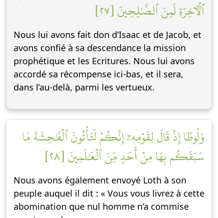
ٱلۡأٓخِرَةِ لَمِنَ ٱلصَّٰلِحِينَ [٢٧]
Nous lui avons fait don d’Isaac et de Jacob, et
avons confié à sa descendance la mission
prophétique et les Ecritures. Nous lui avons
accordé sa récompense ici-bas, et il sera,
dans l’au-delà, parmi les vertueux.
وَلُوطًا إِذۡ قَالَ لِقَوۡمِهِۦٓ إِنَّكُمۡ لَتَأۡتُونَ ٱلۡفَٰحِشَةَ مَا
سَبَقَكُم بِهَا مِنۡ أَحَدٖ مِّنَ ٱلۡعَٰلَمِينَ [٢٨]
Nous avons également envoyé Loth à son
peuple auquel il dit : « Vous vous livrez à cette
abomination que nul homme n’a commise