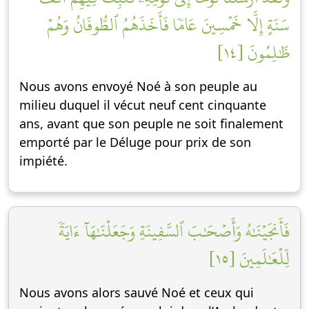
سَنَةٍ إِلَّا خَمۡسِينَ عَامٗا فَأَخَذَهُمُ ٱلطُّوفَانُ وَهُمۡ
ظَٰلِمُونَ [١٤]
Nous avons envoyé Noé à son peuple au
milieu duquel il vécut neuf cent cinquante
ans, avant que son peuple ne soit finalement
emporté par le Déluge pour prix de son
impiété.
فَأَنجَيۡنَٰهُ وَأَصۡحَٰبَ ٱلسَّفِينَةِ وَجَعَلۡنَٰهَآ ءَايَةٗ
لِّلۡعَٰلَمِينَ [١٥]
Nous avons alors sauvé Noé et ceux qui