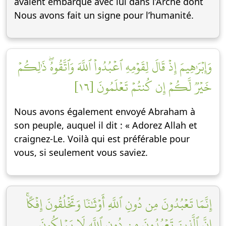
avaient embarqué avec lui dans l’Arche dont
Nous avons fait un signe pour l’humanité.
وَإِبۡرَٰهِيمَ إِذۡ قَالَ لِقَوۡمِهِ ٱعۡبُدُواْ ٱللَّهَ وَٱتَّقُوهُۖ ذَٰلِكُمۡ
خَيۡرٞ لَّكُمۡ إِن كُنتُمۡ تَعۡلَمُونَ [١٦]
Nous avons également envoyé Abraham à
son peuple, auquel il dit : « Adorez Allah et
craignez-Le. Voilà qui est préférable pour
vous, si seulement vous saviez.
إِنَّمَا تَعۡبُدُونَ مِن دُونِ ٱللَّهِ أَوۡثَٰنٗا وَتَخۡلُقُونَ إِفۡكًاۚ
إِنَّ ٱلَّذِينَ تَعۡبُدُونَ مِن دُونِ ٱللَّهِ لَا يَمۡلِكُونَ