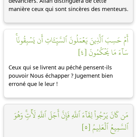
devanciers. Allah distinguera de cette
manière ceux qui sont sincères des menteurs.
أَمۡ حَسِبَ ٱلَّذِينَ يَعۡمَلُونَ ٱلسَّيِّـَٔاتِ أَن يَسۡبِقُونَاۚ
سَآءَ مَا يَحۡكُمُونَ [٤]
Ceux qui se livrent au péché pensent-ils
pouvoir Nous échapper ? Jugement bien
erroné que le leur !
مَن كَانَ يَرۡجُواْ لِقَآءَ ٱللَّهِ فَإِنَّ أَجَلَ ٱللَّهِ لَأٓتٖۚ وَهُوَ
ٱلسَّمِيعُ ٱلۡعَلِيمُ [٥]