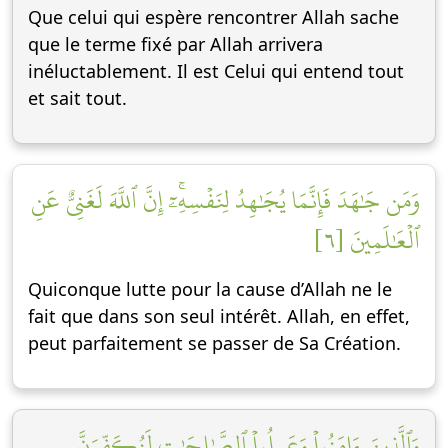
Que celui qui espère rencontrer Allah sache
que le terme fixé par Allah arrivera
inéluctablement. Il est Celui qui entend tout
et sait tout.
وَمَن جَٰهَدَ فَإِنَّمَا يُجَٰهِدُ لِنَفۡسِهِۦٓۚ إِنَّ ٱللَّهَ لَغَنِيٌّ عَنِ
ٱلۡعَٰلَمِينَ [٦]
Quiconque lutte pour la cause d’Allah ne le
fait que dans son seul intérêt. Allah, en effet,
peut parfaitement se passer de Sa Création.
وَٱلَّذِينَ ءَامَنُواْ وَعَمِلُواْ ٱلصَّٰلِحَٰتِ لَنُكَفِّرَنَّ