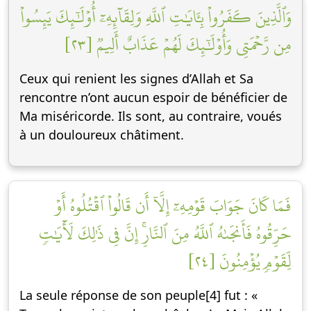
وَٱلَّذِينَ كَفَرُواْ بِـَٔايَٰتِ ٱللَّهِ وَلِقَآئِهِۦٓ أُوْلَٰٓئِكَ يَئِسُواْ
مِن رَّحۡمَتِي وَأُوْلَٰٓئِكَ لَهُمۡ عَذَابٌ أَلِيمٞ [٢٣]
Ceux qui renient les signes d’Allah et Sa
rencontre n’ont aucun espoir de bénéficier de
Ma miséricorde. Ils sont, au contraire, voués
à un douloureux châtiment.
فَمَا كَانَ جَوَابَ قَوۡمِهِۦٓ إِلَّآ أَن قَالُواْ ٱقۡتُلُوهُ أَوۡ
حَرِّقُوهُ فَأَنجَىٰهُ ٱللَّهُ مِنَ ٱلنَّارِۚ إِنَّ فِي ذَٰلِكَ لَأٓيَٰتٖ
لِّقَوۡمٖ يُؤۡمِنُونَ [٢٤]
La seule réponse de son peuple[4] fut : «