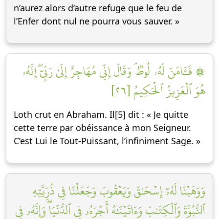
n’aurez alors d’autre refuge que le feu de
l’Enfer dont nul ne pourra vous sauver. »
۞ فَـَٔامَنَ لَهُۥ لُوطٞۘ وَقَالَ إِنِّي مُهَاجِرٌ إِلَىٰ رَبِّيٓۖ إِنَّهُۥ
هُوَ ٱلۡعَزِيزُ ٱلۡحَكِيمُ [٢٦]
Loth crut en Abraham. Il[5] dit : « Je quitte
cette terre par obéissance à mon Seigneur.
C’est Lui le Tout-Puissant, l’infiniment Sage. »
وَوَهَبۡنَا لَهُۥٓ إِسۡحَٰقَ وَيَعۡقُوبَ وَجَعَلۡنَا فِي ذُرِّيَّتِهِ
ٱلنُّبُوَّةَ وَٱلۡكِتَٰبَ وَءَاتَيۡنَٰهُ أَجۡرَهُۥ فِي ٱلدُّنۡيَاۖ وَإِنَّهُۥ فِي