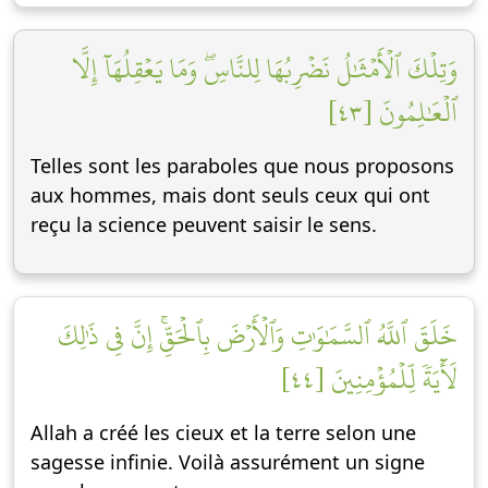
وَتِلۡكَ ٱلۡأَمۡثَٰلُ نَضۡرِبُهَا لِلنَّاسِۖ وَمَا يَعۡقِلُهَآ إِلَّا
ٱلۡعَٰلِمُونَ [٤٣]
Telles sont les paraboles que nous proposons
aux hommes, mais dont seuls ceux qui ont
reçu la science peuvent saisir le sens.
خَلَقَ ٱللَّهُ ٱلسَّمَٰوَٰتِ وَٱلۡأَرۡضَ بِٱلۡحَقِّۚ إِنَّ فِي ذَٰلِكَ
لَأٓيَةٗ لِّلۡمُؤۡمِنِينَ [٤٤]
Allah a créé les cieux et la terre selon une
sagesse infinie. Voilà assurément un signe