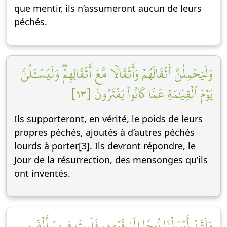
que mentir, ils n’assumeront aucun de leurs
péchés.
وَلَيَحۡمِلُنَّ أَثۡقَالَهُمۡ وَأَثۡقَالٗا مَّعَ أَثۡقَالِهِمۡۖ وَلَيُسۡـَٔلُنَّ
يَوۡمَ ٱلۡقِيَٰمَةِ عَمَّا كَانُواْ يَفۡتَرُونَ [١٣]
Ils supporteront, en vérité, le poids de leurs
propres péchés, ajoutés à d’autres péchés
lourds à porter[3]. Ils devront répondre, le
Jour de la résurrection, des mensonges qu’ils
ont inventés.
وَلَقَدۡ أَرۡسَلۡنَا نُوحًا إِلَىٰ قَوۡمِهِۦ فَلَبِثَ فِيهِمۡ أَلۡفَ