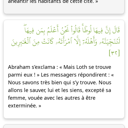
anéantir les habitants de cette cité. »
قَالَ إِنَّ فِيهَا لُوطٗاۚ قَالُواْ نَحۡنُ أَعۡلَمُ بِمَن فِيهَاۖ
لَنُنَجِّيَنَّهُۥ وَأَهۡلَهُۥٓ إِلَّا ٱمۡرَأَتَهُۥ كَانَتۡ مِنَ ٱلۡغَٰبِرِينَ
[٣٢]
Abraham s’exclama : « Mais Loth se trouve
parmi eux ! » Les messagers répondirent : «
Nous savons très bien qui s’y trouve. Nous
allons le sauver, lui et les siens, excepté sa
femme, vouée avec les autres à être
exterminée. »