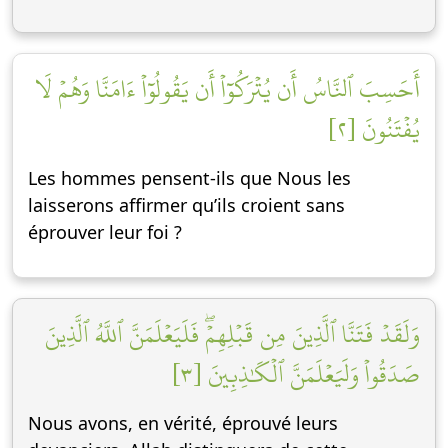
أَحَسِبَ ٱلنَّاسُ أَن يُتۡرَكُوٓاْ أَن يَقُولُوٓاْ ءَامَنَّا وَهُمۡ لَا
يُفۡتَنُونَ [٢]
Les hommes pensent-ils que Nous les
laisserons affirmer qu’ils croient sans
éprouver leur foi ?
وَلَقَدۡ فَتَنَّا ٱلَّذِينَ مِن قَبۡلِهِمۡۖ فَلَيَعۡلَمَنَّ ٱللَّهُ ٱلَّذِينَ
صَدَقُواْ وَلَيَعۡلَمَنَّ ٱلۡكَٰذِبِينَ [٣]
Nous avons, en vérité, éprouvé leurs