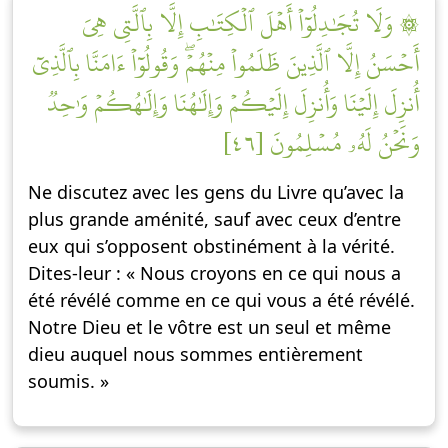
۞ وَلَا تُجَٰدِلُوٓاْ أَهۡلَ ٱلۡكِتَٰبِ إِلَّا بِٱلَّتِي هِيَ
أَحۡسَنُ إِلَّا ٱلَّذِينَ ظَلَمُواْ مِنۡهُمۡۖ وَقُولُوٓاْ ءَامَنَّا بِٱلَّذِيٓ
أُنزِلَ إِلَيۡنَا وَأُنزِلَ إِلَيۡكُمۡ وَإِلَٰهُنَا وَإِلَٰهُكُمۡ وَٰحِدٞ
وَنَحۡنُ لَهُۥ مُسۡلِمُونَ [٤٦]
Ne discutez avec les gens du Livre qu’avec la
plus grande aménité, sauf avec ceux d’entre
eux qui s’opposent obstinément à la vérité.
Dites-leur : « Nous croyons en ce qui nous a
été révélé comme en ce qui vous a été révélé.
Notre Dieu et le vôtre est un seul et même
dieu auquel nous sommes entièrement
soumis. »