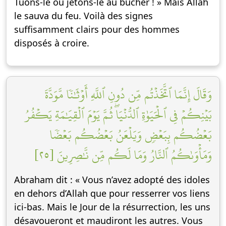
Tuons-le ou jetons-le au bûcher ! » Mais Allah
le sauva du feu. Voilà des signes
suffisamment clairs pour des hommes
disposés à croire.
وَقَالَ إِنَّمَا ٱتَّخَذۡتُم مِّن دُونِ ٱللَّهِ أَوۡثَٰنٗا مَّوَدَّةَ
بَيۡنِكُمۡ فِي ٱلۡحَيَوٰةِ ٱلدُّنۡيَاۖ ثُمَّ يَوۡمَ ٱلۡقِيَٰمَةِ يَكۡفُرُ
بَعۡضُكُم بِبَعۡضٖ وَيَلۡعَنُ بَعۡضُكُم بَعۡضٗا
وَمَأۡوَىٰكُمُ ٱلنَّارُ وَمَا لَكُم مِّن نَّٰصِرِينَ [٢٥]
Abraham dit : « Vous n’avez adopté des idoles
en dehors d’Allah que pour resserrer vos liens
ici-bas. Mais le Jour de la résurrection, les uns
désavoueront et maudiront les autres. Vous