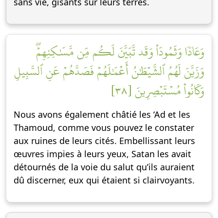
sans vie, gisants sur leurs terres.
وَعَادٗا وَثَمُودَاْ وَقَد تَّبَيَّنَ لَكُم مِّن مَّسَٰكِنِهِمۡۖ
وَزَيَّنَ لَهُمُ ٱلشَّيۡطَٰنُ أَعۡمَٰلَهُمۡ فَصَدَّهُمۡ عَنِ ٱلسَّبِيلِ
وَكَانُواْ مُسۡتَبۡصِرِينَ [٣٨]
Nous avons également châtié les ‘Ad et les
Thamoud, comme vous pouvez le constater
aux ruines de leurs cités. Embellissant leurs
œuvres impies à leurs yeux, Satan les avait
détournés de la voie du salut qu’ils auraient
dû discerner, eux qui étaient si clairvoyants.