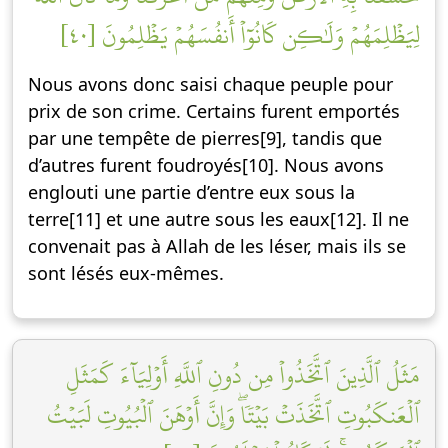
لِيَظۡلِمَهُمۡ وَلَٰكِن كَانُوٓاْ أَنفُسَهُمۡ يَظۡلِمُونَ [٤٠]
Nous avons donc saisi chaque peuple pour
prix de son crime. Certains furent emportés
par une tempête de pierres[9], tandis que
d’autres furent foudroyés[10]. Nous avons
englouti une partie d’entre eux sous la
terre[11] et une autre sous les eaux[12]. Il ne
convenait pas à Allah de les léser, mais ils se
sont lésés eux-mêmes.
مَثَلُ ٱلَّذِينَ ٱتَّخَذُواْ مِن دُونِ ٱللَّهِ أَوۡلِيَآءَ كَمَثَلِ
ٱلۡعَنكَبُوتِ ٱتَّخَذَتۡ بَيۡتٗاۖ وَإِنَّ أَوۡهَنَ ٱلۡبُيُوتِ لَبَيۡتُ