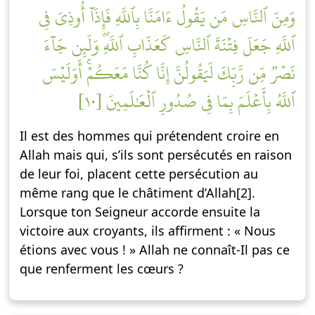
وَمِنَ ٱلنَّاسِ مَن يَقُولُ ءَامَنَّا بِٱللَّهِ فَإِذَآ أُوذِيَ فِي
ٱللَّهِ جَعَلَ فِتۡنَةَ ٱلنَّاسِ كَعَذَابِ ٱللَّهِۖ وَلَئِن جَآءَ
نَصۡرٞ مِّن رَّبِّكَ لَيَقُولُنَّ إِنَّا كُنَّا مَعَكُمۡۚ أَوَلَيۡسَ
ٱللَّهُ بِأَعۡلَمَ بِمَا فِي صُدُورِ ٱلۡعَٰلَمِينَ [١٠]
Il est des hommes qui prétendent croire en
Allah mais qui, s’ils sont persécutés en raison
de leur foi, placent cette persécution au
même rang que le châtiment d’Allah[2].
Lorsque ton Seigneur accorde ensuite la
victoire aux croyants, ils affirment : « Nous
étions avec vous ! » Allah ne connaît-Il pas ce
que renferment les cœurs ?