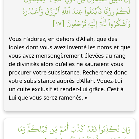
لَكُمۡ رِزۡقٗا فَٱبۡتَغُواْ عِندَ ٱللَّهِ ٱلرِّزۡقَ وَٱعۡبُدُوهُ
وَٱشۡكُرُواْ لَهُۥٓۖ إِلَيۡهِ تُرۡجَعُونَ [١٧]
Vous n’adorez, en dehors d’Allah, que des
idoles dont vous avez inventé les noms et que
vous avez mensongèrement élevées au rang
de divinités alors qu’elles ne sauraient vous
procurer votre subsistance. Recherchez donc
votre subsistance auprès d’Allah. Vouez-Lui
un culte exclusif et rendez-Lui grâce. C’est à
Lui que vous serez ramenés. »
وَإِن تُكَذِّبُواْ فَقَدۡ كَذَّبَ أُمَمٞ مِّن قَبۡلِكُمۡۖ وَمَا