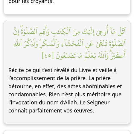
pour les croyants.
ٱتۡلُ مَآ أُوحِيَ إِلَيۡكَ مِنَ ٱلۡكِتَٰبِ وَأَقِمِ ٱلصَّلَوٰةَۖ إِنَّ
ٱلصَّلَوٰةَ تَنۡهَىٰ عَنِ ٱلۡفَحۡشَآءِ وَٱلۡمُنكَرِۗ وَلَذِكۡرُ ٱللَّهِ
أَكۡبَرُۗ وَٱللَّهُ يَعۡلَمُ مَا تَصۡنَعُونَ [٤٥]
Récite ce qui t’est révélé du Livre et veille à
l’accomplissement de la prière. La prière
détourne, en effet, des actes abominables et
condamnables. Rien n’est plus méritoire que
l’invocation du nom d’Allah. Le Seigneur
connaît parfaitement vos œuvres.