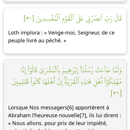
قَالَ رَبِّ ٱنصُرۡنِي عَلَى ٱلۡقَوۡمِ ٱلۡمُفۡسِدِينَ [٣٠]
Loth implora : « Venge-moi, Seigneur, de ce
peuple livré au péché. »
وَلَمَّا جَآءَتۡ رُسُلُنَآ إِبۡرَٰهِيمَ بِٱلۡبُشۡرَىٰ قَالُوٓاْ إِنَّا
مُهۡلِكُوٓاْ أَهۡلِ هَٰذِهِ ٱلۡقَرۡيَةِۖ إِنَّ أَهۡلَهَا كَانُواْ ظَٰلِمِينَ
[٣١]
Lorsque Nos messagers[6] apportèrent à
Abraham l’heureuse nouvelle[7], ils lui dirent :
« Nous allons, pour prix de leur impiété,