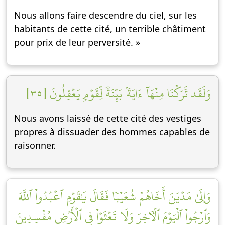
Nous allons faire descendre du ciel, sur les
habitants de cette cité, un terrible châtiment
pour prix de leur perversité. »
وَلَقَد تَّرَكۡنَا مِنۡهَآ ءَايَةَۢ بَيِّنَةٗ لِّقَوۡمٖ يَعۡقِلُونَ [٣٥]
Nous avons laissé de cette cité des vestiges
propres à dissuader des hommes capables de
raisonner.
وَإِلَىٰ مَدۡيَنَ أَخَاهُمۡ شُعَيۡبٗا فَقَالَ يَٰقَوۡمِ ٱعۡبُدُواْ ٱللَّهَ
وَٱرۡجُواْ ٱلۡيَوۡمَ ٱلۡأٓخِرَ وَلَا تَعۡثَوۡاْ فِي ٱلۡأَرۡضِ مُفۡسِدِينَ