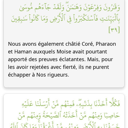
وَقَٰرُونَ وَفِرۡعَوۡنَ وَهَٰمَٰنَۖ وَلَقَدۡ جَآءَهُم مُّوسَىٰ
بِٱلۡبَيِّنَٰتِ فَٱسۡتَكۡبَرُواْ فِي ٱلۡأَرۡضِ وَمَا كَانُواْ سَٰبِقِينَ
[٣٩]
Nous avons également châtié Coré, Pharaon
et Haman auxquels Moïse avait pourtant
apporté des preuves éclatantes. Mais, pour
les avoir rejetées avec fierté, ils ne purent
échapper à Nos rigueurs.
فَكُلًّا أَخَذۡنَا بِذَنۢبِهِۦۖ فَمِنۡهُم مَّنۡ أَرۡسَلۡنَا عَلَيۡهِ
حَاصِبٗا وَمِنۡهُم مَّنۡ أَخَذَتۡهُ ٱلصَّيۡحَةُ وَمِنۡهُم مَّنۡ
خَسَفۡنَا بِهِ ٱلۡأَرۡضَ وَمِنۡهُم مَّنۡ أَغۡرَقۡنَاۚ وَمَا كَانَ ٱللَّهُ