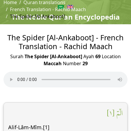
Home
Quran translations
French Translation - Rachid Maach
The Noble Qur'an Encyclopedia
The Spider [Al-Ankaboot]
The Spider [Al-Ankaboot] - French
Translation - Rachid Maach
Surah
The Spider [Al-Ankaboot]
Ayah
69
Location
Maccah
Number
29
الٓمٓ [١]
Alif-Lâm-Mîm.[1]