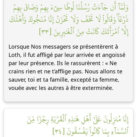
وَلَمَّآ أَن جَآءَتۡ رُسُلُنَا لُوطٗا سِيٓءَ بِهِمۡ وَضَاقَ بِهِمۡ
ذَرۡعٗاۖ وَقَالُواْ لَا تَخَفۡ وَلَا تَحۡزَنۡ إِنَّا مُنَجُّوكَ وَأَهۡلَكَ
إِلَّا ٱمۡرَأَتَكَ كَانَتۡ مِنَ ٱلۡغَٰبِرِينَ [٣٣]
Lorsque Nos messagers se présentèrent à
Loth, il fut affligé par leur arrivée et angoissé
par leur présence. Ils le rassurèrent : « Ne
crains rien et ne t’afflige pas. Nous allons te
sauver, toi et ta famille, excepté ta femme,
vouée avec les autres à être exterminée.
إِنَّا مُنزِلُونَ عَلَىٰٓ أَهۡلِ هَٰذِهِ ٱلۡقَرۡيَةِ رِجۡزٗا مِّنَ
ٱلسَّمَآءِ بِمَا كَانُواْ يَفۡسُقُونَ [٣٤]