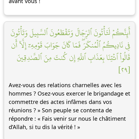
avant vous !
أَئِنَّكُمۡ لَتَأۡتُونَ ٱلرِّجَالَ وَتَقۡطَعُونَ ٱلسَّبِيلَ وَتَأۡتُونَ
فِي نَادِيكُمُ ٱلۡمُنكَرَۖ فَمَا كَانَ جَوَابَ قَوۡمِهِۦٓ إِلَّآ أَن
قَالُواْ ٱئۡتِنَا بِعَذَابِ ٱللَّهِ إِن كُنتَ مِنَ ٱلصَّٰدِقِينَ
[٢٩]
Avez-vous des relations charnelles avec les
hommes ? Osez-vous exercer le brigandage et
commettre des actes infâmes dans vos
réunions ? » Son peuple se contenta de
répondre : « Fais venir sur nous le châtiment
d’Allah, si tu dis la vérité ! »