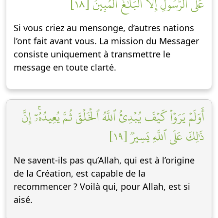
عَلَى ٱلرَّسُولِ إِلَّا ٱلۡبَلَٰغُ ٱلۡمُبِينُ [١٨]
Si vous criez au mensonge, d’autres nations
l’ont fait avant vous. La mission du Messager
consiste uniquement à transmettre le
message en toute clarté.
أَوَلَمۡ يَرَوۡاْ كَيۡفَ يُبۡدِئُ ٱللَّهُ ٱلۡخَلۡقَ ثُمَّ يُعِيدُهُۥٓۚ إِنَّ
ذَٰلِكَ عَلَى ٱللَّهِ يَسِيرٞ [١٩]
Ne savent-ils pas qu’Allah, qui est à l’origine
de la Création, est capable de la
recommencer ? Voilà qui, pour Allah, est si
aisé.