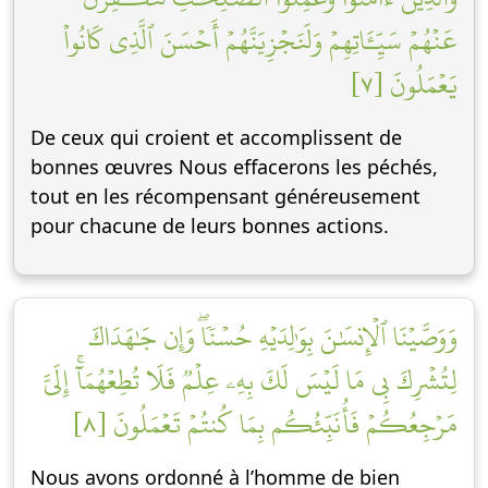
عَنۡهُمۡ سَيِّـَٔاتِهِمۡ وَلَنَجۡزِيَنَّهُمۡ أَحۡسَنَ ٱلَّذِي كَانُواْ
يَعۡمَلُونَ [٧]
De ceux qui croient et accomplissent de
bonnes œuvres Nous effacerons les péchés,
tout en les récompensant généreusement
pour chacune de leurs bonnes actions.
وَوَصَّيۡنَا ٱلۡإِنسَٰنَ بِوَٰلِدَيۡهِ حُسۡنٗاۖ وَإِن جَٰهَدَاكَ
لِتُشۡرِكَ بِي مَا لَيۡسَ لَكَ بِهِۦ عِلۡمٞ فَلَا تُطِعۡهُمَآۚ إِلَيَّ
مَرۡجِعُكُمۡ فَأُنَبِّئُكُم بِمَا كُنتُمۡ تَعۡمَلُونَ [٨]
Nous avons ordonné à l’homme de bien