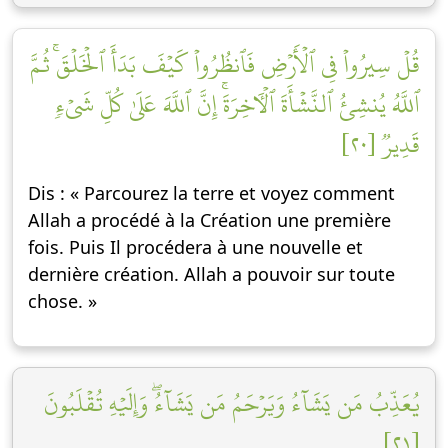
قُلۡ سِيرُواْ فِي ٱلۡأَرۡضِ فَٱنظُرُواْ كَيۡفَ بَدَأَ ٱلۡخَلۡقَۚ ثُمَّ
ٱللَّهُ يُنشِئُ ٱلنَّشۡأَةَ ٱلۡأٓخِرَةَۚ إِنَّ ٱللَّهَ عَلَىٰ كُلِّ شَيۡءٖ
قَدِيرٞ [٢٠]
Dis : « Parcourez la terre et voyez comment
Allah a procédé à la Création une première
fois. Puis Il procédera à une nouvelle et
dernière création. Allah a pouvoir sur toute
chose. »
يُعَذِّبُ مَن يَشَآءُ وَيَرۡحَمُ مَن يَشَآءُۖ وَإِلَيۡهِ تُقۡلَبُونَ
[٢١]