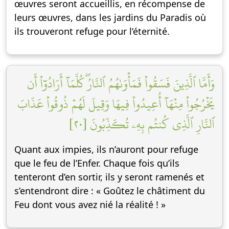
œuvres seront accueillis, en récompense de
leurs œuvres, dans les jardins du Paradis où
ils trouveront refuge pour l’éternité.
وَأَمَّا ٱلَّذِينَ فَسَقُواْ فَمَأۡوَىٰهُمُ ٱلنَّارُۖ كُلَّمَآ أَرَادُوٓاْ أَن
يَخۡرُجُواْ مِنۡهَآ أُعِيدُواْ فِيهَا وَقِيلَ لَهُمۡ ذُوقُواْ عَذَابَ
ٱلنَّارِ ٱلَّذِي كُنتُم بِهِۦ تُكَذِّبُونَ [٢٠]
Quant aux impies, ils n’auront pour refuge
que le feu de l’Enfer. Chaque fois qu’ils
tenteront d’en sortir, ils y seront ramenés et
s’entendront dire : « Goûtez le châtiment du
Feu dont vous avez nié la réalité ! »