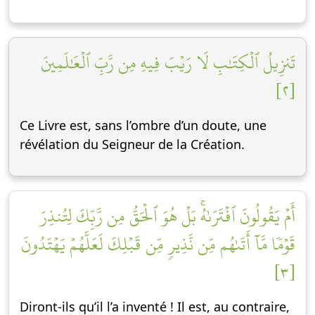
تَنزِيلُ ٱلۡكِتَٰبِ لَا رَيۡبَ فِيهِ مِن رَّبِّ ٱلۡعَٰلَمِينَ
[٢]
Ce Livre est, sans l’ombre d’un doute, une
révélation du Seigneur de la Création.
أَمۡ يَقُولُونَ ٱفۡتَرَىٰهُۚ بَلۡ هُوَ ٱلۡحَقُّ مِن رَّبِّكَ لِتُنذِرَ
قَوۡمٗا مَّآ أَتَىٰهُم مِّن نَّذِيرٖ مِّن قَبۡلِكَ لَعَلَّهُمۡ يَهۡتَدُونَ
[٣]
Diront-ils qu’il l’a inventé ! Il est, au contraire,