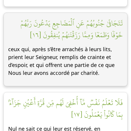
تَتَجَافَىٰ جُنُوبُهُمۡ عَنِ ٱلۡمَضَاجِعِ يَدۡعُونَ رَبَّهُمۡ
خَوۡفٗا وَطَمَعٗا وَمِمَّا رَزَقۡنَٰهُمۡ يُنفِقُونَ [١٦]
ceux qui, après s’être arrachés à leurs lits,
prient leur Seigneur, remplis de crainte et
d’espoir, et qui offrent une partie de ce que
Nous leur avons accordé par charité.
فَلَا تَعۡلَمُ نَفۡسٞ مَّآ أُخۡفِيَ لَهُم مِّن قُرَّةِ أَعۡيُنٖ جَزَآءَۢ
بِمَا كَانُواْ يَعۡمَلُونَ [١٧]
Nul ne sait ce qui leur est réservé, en