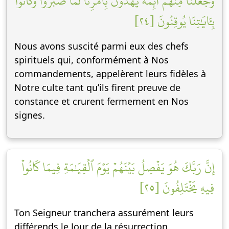
وَجَعَلۡنَا مِنۡهُمۡ أَئِمَّةٗ يَهۡدُونَ بِأَمۡرِنَا لَمَّا صَبَرُواْۖ وَكَانُواْ
بِـَٔايَٰتِنَا يُوقِنُونَ [٢٤]
Nous avons suscité parmi eux des chefs
spirituels qui, conformément à Nos
commandements, appelèrent leurs fidèles à
Notre culte tant qu’ils firent preuve de
constance et crurent fermement en Nos
signes.
إِنَّ رَبَّكَ هُوَ يَفۡصِلُ بَيۡنَهُمۡ يَوۡمَ ٱلۡقِيَٰمَةِ فِيمَا كَانُواْ
فِيهِ يَخۡتَلِفُونَ [٢٥]
Ton Seigneur tranchera assurément leurs
différends le Jour de la résurrection.