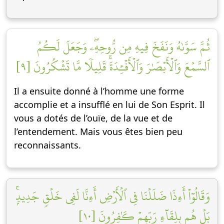
ثُمَّ سَوَّىٰهُ وَنَفَخَ فِيهِ مِن رُّوحِهِۦۖ وَجَعَلَ لَكُمُ
ٱلسَّمۡعَ وَٱلۡأَبۡصَٰرَ وَٱلۡأَفۡـِٔدَةَۚ قَلِيلٗا مَّا تَشۡكُرُونَ [٩]
Il a ensuite donné à l’homme une forme
accomplie et a insufflé en lui de Son Esprit. Il
vous a dotés de l’ouïe, de la vue et de
l’entendement. Mais vous êtes bien peu
reconnaissants.
وَقَالُوٓاْ أَءِذَا ضَلَلۡنَا فِي ٱلۡأَرۡضِ أَءِنَّا لَفِي خَلۡقٖ جَدِيدِۭۚ
بَلۡ هُم بِلِقَآءِ رَبِّهِمۡ كَٰفِرُونَ [١٠]