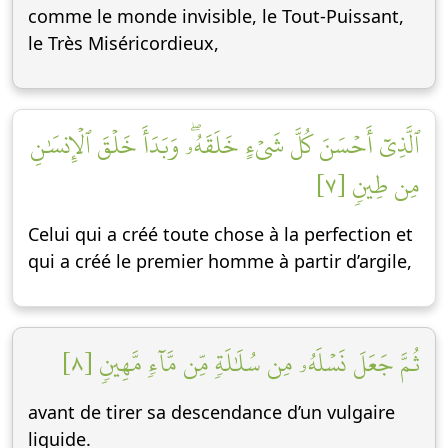
comme le monde invisible, le Tout-Puissant,
le Très Miséricordieux,
ٱلَّذِيٓ أَحۡسَنَ كُلَّ شَيۡءٍ خَلَقَهُۥۖ وَبَدَأَ خَلۡقَ ٱلۡإِنسَٰنِ
مِن طِينٖ [٧]
Celui qui a créé toute chose à la perfection et
qui a créé le premier homme à partir d’argile,
ثُمَّ جَعَلَ نَسۡلَهُۥ مِن سُلَٰلَةٖ مِّن مَّآءٖ مَّهِينٖ [٨]
avant de tirer sa descendance d’un vulgaire
liquide.