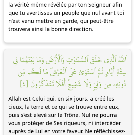
la vérité même révélée par ton Seigneur afin
que tu avertisses un peuple que nul avant toi
n’est venu mettre en garde, qui peut-être
trouvera ainsi la bonne direction.
ٱللَّهُ ٱلَّذِي خَلَقَ ٱلسَّمَٰوَٰتِ وَٱلۡأَرۡضَ وَمَا بَيۡنَهُمَا فِي
سِتَّةِ أَيَّامٖ ثُمَّ ٱسۡتَوَىٰ عَلَى ٱلۡعَرۡشِۖ مَا لَكُم مِّن
دُونِهِۦ مِن وَلِيّٖ وَلَا شَفِيعٍۚ أَفَلَا تَتَذَكَّرُونَ [٤]
Allah est Celui qui, en six jours, a créé les
cieux, la terre et ce qui se trouve entre eux,
puis s’est élevé sur le Trône. Nul ne pourra
vous protéger de Ses rigueurs, ni intercéder
auprès de Lui en votre faveur. Ne réfléchissez-