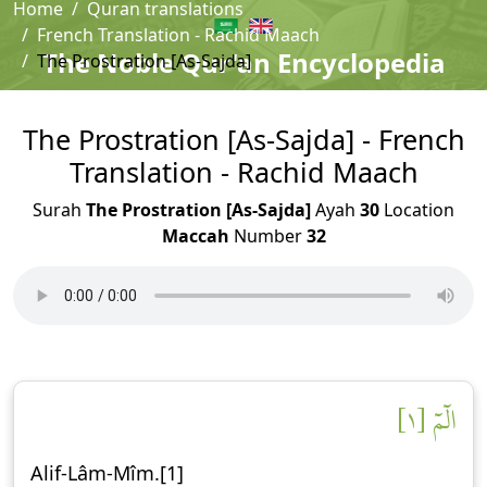
Home
Quran translations
French Translation - Rachid Maach
The Noble Qur'an Encyclopedia
The Prostration [As-Sajda]
The Prostration [As-Sajda] - French
Translation - Rachid Maach
Surah
The Prostration [As-Sajda]
Ayah
30
Location
Maccah
Number
32
الٓمٓ [١]
Alif-Lâm-Mîm.[1]