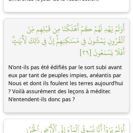
أَوَلَمۡ يَهۡدِ لَهُمۡ كَمۡ أَهۡلَكۡنَا مِن قَبۡلِهِم مِّنَ
ٱلۡقُرُونِ يَمۡشُونَ فِي مَسَٰكِنِهِمۡۚ إِنَّ فِي ذَٰلِكَ لَأٓيَٰتٍۚ
أَفَلَا يَسۡمَعُونَ [٢٦]
N’ont-ils pas été édifiés par le sort subi avant
eux par tant de peuples impies, anéantis par
Nous et dont ils foulent les terres aujourd’hui
? Voilà assurément des leçons à méditer.
N’entendent-ils donc pas ?
أَوَلَمۡ يَرَوۡاْ أَنَّا نَسُوقُ ٱلۡمَآءَ إِلَى ٱلۡأَرۡضِ ٱلۡجُرُزِ