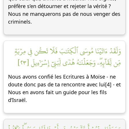
préfère s’en détourner et rejeter la vérité ?
Nous ne manquerons pas de nous venger des
criminels.
وَلَقَدۡ ءَاتَيۡنَا مُوسَى ٱلۡكِتَٰبَ فَلَا تَكُن فِي مِرۡيَةٖ
مِّن لِّقَآئِهِۦۖ وَجَعَلۡنَٰهُ هُدٗى لِّبَنِيٓ إِسۡرَٰٓءِيلَ [٢٣]
Nous avons confié les Ecritures à Moïse - ne
doute donc pas de ta rencontre avec lui[4] - et
Nous en avons fait un guide pour les fils
d’Israël.