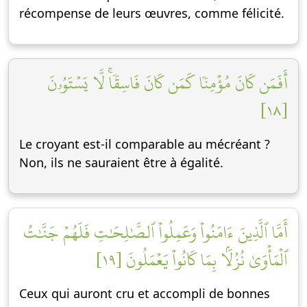
récompense de leurs œuvres, comme félicité.
أَفَمَن كَانَ مُؤۡمِنٗا كَمَن كَانَ فَاسِقٗاۚ لَّا يَسۡتَوُۥنَ
[١٨]
Le croyant est-il comparable au mécréant ?
Non, ils ne sauraient être à égalité.
أَمَّا ٱلَّذِينَ ءَامَنُواْ وَعَمِلُواْ ٱلصَّٰلِحَٰتِ فَلَهُمۡ جَنَّٰتُ
ٱلۡمَأۡوَىٰ نُزُلَۢا بِمَا كَانُواْ يَعۡمَلُونَ [١٩]
Ceux qui auront cru et accompli de bonnes