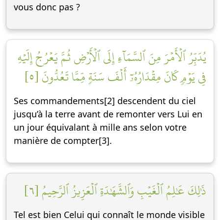
vous donc pas ?
يُدَبِّرُ ٱلۡأَمۡرَ مِنَ ٱلسَّمَآءِ إِلَى ٱلۡأَرۡضِ ثُمَّ يَعۡرُجُ إِلَيۡهِ
فِي يَوۡمٖ كَانَ مِقۡدَارُهُۥٓ أَلۡفَ سَنَةٖ مِّمَّا تَعُدُّونَ [٥]
Ses commandements[2] descendent du ciel
jusqu’à la terre avant de remonter vers Lui en
un jour équivalant à mille ans selon votre
manière de compter[3].
ذَٰلِكَ عَٰلِمُ ٱلۡغَيۡبِ وَٱلشَّهَٰدَةِ ٱلۡعَزِيزُ ٱلرَّحِيمُ [٦]
Tel est bien Celui qui connaît le monde visible