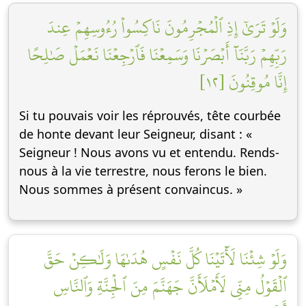
وَلَوۡ تَرَىٰٓ إِذِ ٱلۡمُجۡرِمُونَ نَاكِسُواْ رُءُوسِهِمۡ عِندَ
رَبِّهِمۡ رَبَّنَآ أَبۡصَرۡنَا وَسَمِعۡنَا فَٱرۡجِعۡنَا نَعۡمَلۡ صَٰلِحًا
إِنَّا مُوقِنُونَ [١٢]
Si tu pouvais voir les réprouvés, tête courbée
de honte devant leur Seigneur, disant : «
Seigneur ! Nous avons vu et entendu. Rends-
nous à la vie terrestre, nous ferons le bien.
Nous sommes à présent convaincus. »
وَلَوۡ شِئۡنَا لَأٓتَيۡنَا كُلَّ نَفۡسٍ هُدَىٰهَا وَلَٰكِنۡ حَقَّ
ٱلۡقَوۡلُ مِنِّي لَأَمۡلَأَنَّ جَهَنَّمَ مِنَ ٱلۡجِنَّةِ وَٱلنَّاسِ