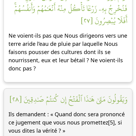
فَنُخۡرِجُ بِهِۦ زَرۡعٗا تَأۡكُلُ مِنۡهُ أَنۡعَٰمُهُمۡ وَأَنفُسُهُمۡۚ
أَفَلَا يُبۡصِرُونَ [٢٧]
Ne voient-ils pas que Nous dirigeons vers une
terre aride l’eau de pluie par laquelle Nous
faisons pousser des cultures dont ils se
nourrissent, eux et leur bétail ? Ne voient-ils
donc pas ?
وَيَقُولُونَ مَتَىٰ هَٰذَا ٱلۡفَتۡحُ إِن كُنتُمۡ صَٰدِقِينَ [٢٨]
Ils demandent : « Quand donc sera prononcé
ce jugement que vous nous promettez[5], si
vous dites la vérité ? »