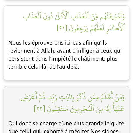
وَلَنُذِيقَنَّهُم مِّنَ ٱلۡعَذَابِ ٱلۡأَدۡنَىٰ دُونَ ٱلۡعَذَابِ
ٱلۡأَكۡبَرِ لَعَلَّهُمۡ يَرۡجِعُونَ [٢١]
Nous les éprouverons ici-bas afin qu’ils
reviennent à Allah, avant d’infliger à ceux qui
persistent dans l’impiété le châtiment, plus
terrible celui-là, de l’au-delà.
وَمَنۡ أَظۡلَمُ مِمَّن ذُكِّرَ بِـَٔايَٰتِ رَبِّهِۦ ثُمَّ أَعۡرَضَ
عَنۡهَآۚ إِنَّا مِنَ ٱلۡمُجۡرِمِينَ مُنتَقِمُونَ [٢٢]
Qui donc se charge d’une plus grande iniquité
que celui qui, exhorté à méditer Nos signes,