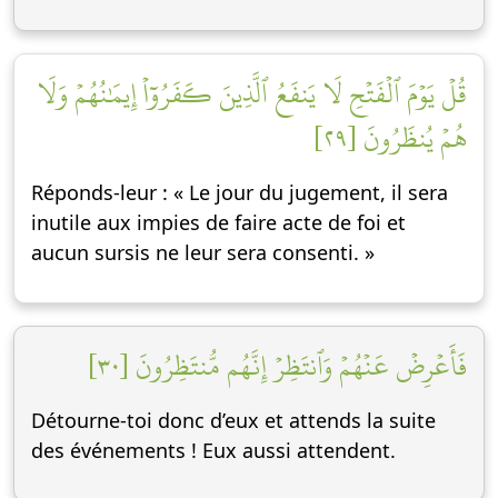
قُلۡ يَوۡمَ ٱلۡفَتۡحِ لَا يَنفَعُ ٱلَّذِينَ كَفَرُوٓاْ إِيمَٰنُهُمۡ وَلَا
هُمۡ يُنظَرُونَ [٢٩]
Réponds-leur : « Le jour du jugement, il sera
inutile aux impies de faire acte de foi et
aucun sursis ne leur sera consenti. »
فَأَعۡرِضۡ عَنۡهُمۡ وَٱنتَظِرۡ إِنَّهُم مُّنتَظِرُونَ [٣٠]
Détourne-toi donc d’eux et attends la suite
des événements ! Eux aussi attendent.