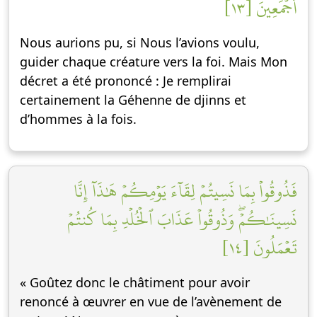
أَجۡمَعِينَ [١٣]
Nous aurions pu, si Nous l’avions voulu,
guider chaque créature vers la foi. Mais Mon
décret a été prononcé : Je remplirai
certainement la Géhenne de djinns et
d’hommes à la fois.
فَذُوقُواْ بِمَا نَسِيتُمۡ لِقَآءَ يَوۡمِكُمۡ هَٰذَآ إِنَّا
نَسِينَٰكُمۡۖ وَذُوقُواْ عَذَابَ ٱلۡخُلۡدِ بِمَا كُنتُمۡ
تَعۡمَلُونَ [١٤]
« Goûtez donc le châtiment pour avoir
renoncé à œuvrer en vue de l’avènement de