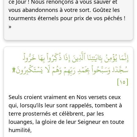
ce Jour ! Nous renonçons à vous sauver et
vous abandonnons à votre sort. Goûtez les
tourments éternels pour prix de vos péchés !
»
إِنَّمَا يُؤۡمِنُ بِـَٔايَٰتِنَا ٱلَّذِينَ إِذَا ذُكِّرُواْ بِهَا خَرُّواْۤ
سُجَّدٗاۤ وَسَبَّحُواْ بِحَمۡدِ رَبِّهِمۡ وَهُمۡ لَا يَسۡتَكۡبِرُونَ۩
[١٥]
Seuls croient vraiment en Nos versets ceux
qui, lorsqu’ils leur sont rappelés, tombent à
terre prosternés et célèbrent, par les
louanges, la gloire de leur Seigneur en toute
humilité,