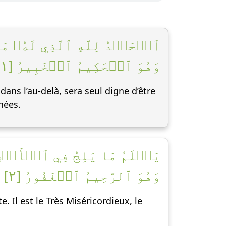
ٱلۡحَمۡدُ لِلَّهِ ٱلَّذِي لَهُۥ م
وَهُوَ ٱلۡحَكِيمُ ٱلۡخَبِيرُ [١]
dans l’au-delà, sera seul digne d’être
chées.
يَعۡلَمُ مَا يَلِجُ فِي ٱلۡأَرۡضِ 
وَهُوَ ٱلرَّحِيمُ ٱلۡغَفُورُ [٢]
e. Il est le Très Miséricordieux, le