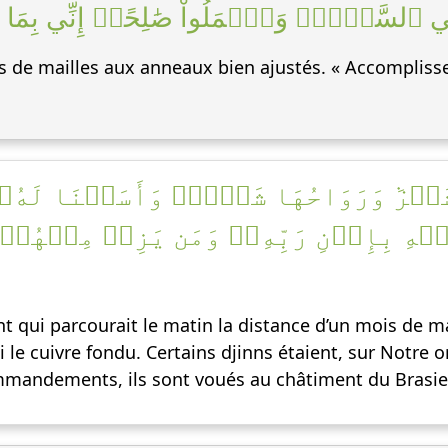
ي ٱلسَّرۡدِۖ وَٱعۡمَلُواْ صَٰلِحًاۖ إِنِّي بِمَا تَ
ttes de mailles aux anneaux bien ajustés. « Accompliss
َا شَهۡرٞ وَرَوَاحُهَا شَهۡرٞۖ وَأَسَلۡنَا لَ
َيۡهِ بِإِذۡنِ رَبِّهِۦۖ وَمَن يَزِغۡ مِنۡهُم
 qui parcourait le matin la distance d’un mois de ma
ui le cuivre fondu. Certains djinns étaient, sur Notre 
mmandements, ils sont voués au châtiment du Brasie