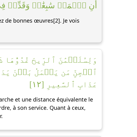
أَنِ ٱعۡمَلۡ سَٰبِغَٰتٖ وَقَدِّرۡ فِ]
ez de bonnes œuvres[2]. Je vois
وَلِسُلَيۡمَٰنَ ٱلرِّيحَ غُدُوُّه
ٱلۡجِنِّ مَن يَعۡمَلُ بَيۡنَ يَد
عَذَابِ ٱلسَّعِيرِ [١٢]
rche et une distance équivalente le
ordre, à son service. Quant à ceux,
r.