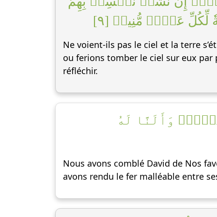
َرۡضِۚ إِن نَّشَأۡ نَخۡسِفۡ بِهِمُ
لِّكُلِّ عَبۡدٖ مُّنِيبٖ [٩
Ne voient-ils pas le ciel et la terre s
ou ferions tomber le ciel sur eux par
réfléchir.
۞ رَۖ وَأَلَنَّا لَهُ
Nous avons comblé David de Nos fave
avons rendu le fer malléable entre se