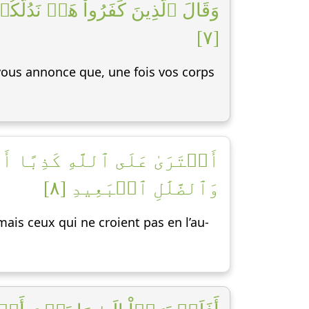
وَقَالَ ٱلَّذِينَ كَفَرُواْ هَلۡ نَدُلُّك
[٧]
ous annonce que, une fois vos corps
أَفۡتَرَىٰ عَلَى ٱللَّهِ كَذِبًا أ
وَٱلضَّلَٰلِ ٱلۡبَعِيدِ [٨]
ais ceux qui ne croient pas en l’au-