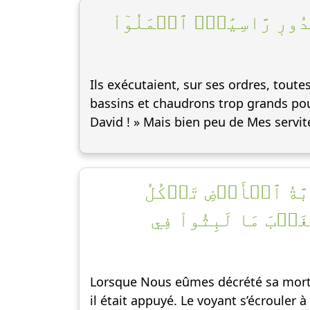
ُدُورٖ رَّاسِيَٰتٍۚ ٱعۡمَلُوٓاْ
Ils exécutaient, sur ses ordres, tout
bassins et chaudrons trop grands pou
David ! » Mais bien peu de Mes servi
بَّةُ ٱلۡأَرۡضِ تَأۡكُلُ
غَيۡبَ مَا لَبِثُواْ فِي
Lorsque Nous eûmes décrété sa mort, 
il était appuyé. Le voyant s’écrouler 