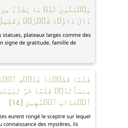
يَعۡمَلُونَ لَهُۥ مَا يَشَآءُ مِن م
ءَالَ دَاوُۥدَ شُكۡرٗاۚ وَقَلِيلٞ م]
ses statues, plateaux larges comme des
 signe de gratitude, famille de
فَلَمَّا قَضَيۡنَا عَلَيۡهِ ٱلۡمَو
مِنسَأَتَهُۥۖ فَلَمَّا خَرَّ تَبَيّ
ٱلۡعَذَابِ ٱلۡمُهِينِ [١٤]
es eurent rongé le sceptre sur lequel
 eu connaissance des mystères, ils