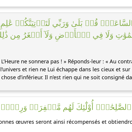
نَا ٱلسَّاعَةُۖ قُلۡ بَلَىٰ وَرَبِّي لَتَأۡتِيَنَّكُمۡ 
ٰتِ وَلَا فِي ٱلۡأَرۡضِ وَلَآ أَصۡغَرُ مِن ذَٰلِكَ وَل
« L’Heure ne sonnera pas ! » Réponds-leur : « Au contra
 l’univers et rien ne Lui échappe dans les cieux et sur
ose d’inférieur. Il n’est rien qui ne soit consigné da
واْ ٱلصَّٰلِحَٰتِۚ أُوْلَٰٓئِكَ لَهُم مَّغۡفِرَةٞ وَرِزۡقٞ
bonnes œuvres seront ainsi récompensés et obtiendr