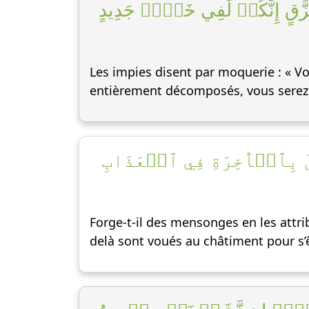
ُمَزَّقٍ إِنَّكُمۡ لَفِي خَلۡقٖ جَدِيدٍ
Les impies disent par moquerie : « 
entièrement décomposés, vous serez r
نَ بِٱلۡأٓخِرَةِ فِي ٱلۡعَذَابِ
Forge-t-il des mensonges en les attri
delà sont voués au châtiment pour s’ê