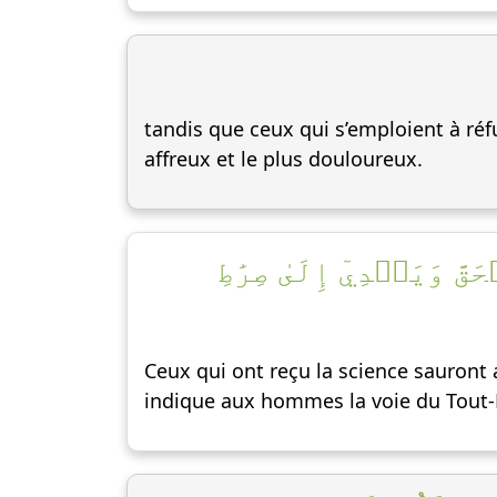
tandis que ceux qui s’emploient à ré
affreux et le plus douloureux.
َّ وَيَهۡدِيٓ إِلَىٰ صِرَٰطِ
Ceux qui ont reçu la science sauront a
indique aux hommes la voie du Tout-P