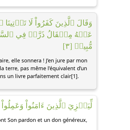
وَقَالَ ٱلَّذِينَ كَفَرُواْ لَا تَأۡتِي
عَنۡهُ مِثۡقَالُ ذَرَّةٖ فِي ٱلسَّمَٰوَ
مُّبِينٖ [٣]
ire, elle sonnera ! J’en jure par mon
 la terre, pas même l’équivalent d’un
ns un livre parfaitement clair[1].
لِّيَجۡزِيَ ٱلَّذِينَ ءَامَنُواْ وَعَمِلُ]
ont Son pardon et un don généreux,