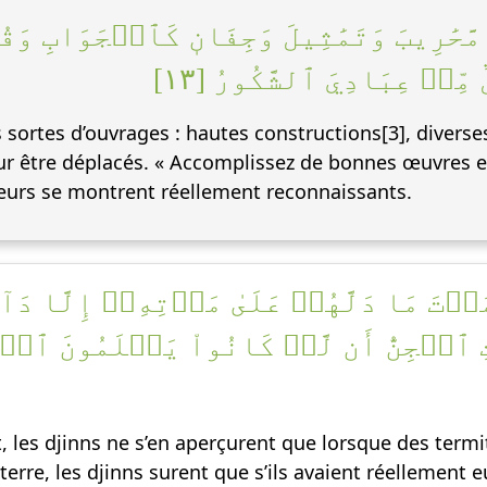
َّحَٰرِيبَ وَتَمَٰثِيلَ وَجِفَانٖ كَٱلۡجَوَابِ وَق
ِّنۡ عِبَادِيَ ٱلشَّكُورُ [١٣
es sortes d’ouvrages : hautes constructions[3], diver
r être déplacés. « Accomplissez de bonnes œuvres en
teurs se montrent réellement reconnaissants.
ۡتَ مَا دَلَّهُمۡ عَلَىٰ مَوۡتِهِۦٓ إِلَّا دَآ
َنَتِ ٱلۡجِنُّ أَن لَّوۡ كَانُواْ يَعۡلَمُونَ ٱلۡ
les djinns ne s’en aperçurent que lorsque des termit
à terre, les djinns surent que s’ils avaient réellement