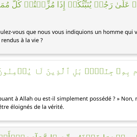
ُمۡ عَلَىٰ رَجُلٖ يُنَبِّئُكُمۡ إِذَا مُزِّقۡتُمۡ كُلَّ م
Voulez-vous que nous vous indiquions un homme qui v
endus à la vie ?
َم بِهِۦ جِنَّةُۢۗ بَلِ ٱلَّذِينَ لَا يُؤۡمِنُو
buant à Allah ou est-il simplement possédé ? » Non, m
tre éloignés de la vérité.