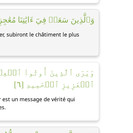
وَٱلَّذِينَ سَعَوۡ فِيٓ ءَايَٰتِنَا مُعَٰجِ]
r, subiront le châtiment le plus
وَيَرَى ٱلَّذِينَ أُوتُواْ ٱلۡعِلۡمَ
ٱلۡعَزِيزِ ٱلۡحَمِيدِ [٦]
ur est un message de vérité qui
es.