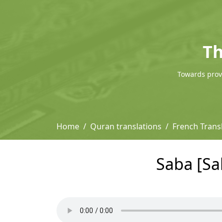
Th
Towards provi
Home
Quran translations
French Trans
Saba [Sa