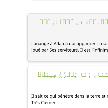
هُ ٱلۡحَمۡدُ فِي ٱلۡأٓخِرَةِۚ
Louange à Allah à qui appartient tout c
loué par Ses serviteurs. Il est l’infin
َمَآءِ وَمَا يَعۡرُجُ فِيهَاۚ
Il sait ce qui pénètre dans la terre et
Très Clément.