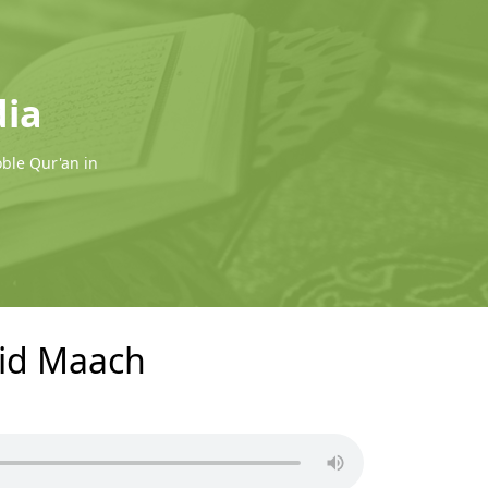
dia
oble Qur'an in
hid Maach