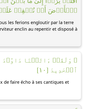
أَفَلَمۡ يَرَوۡاْ إِلَىٰ مَا بَيۡنَ أ
ٱلۡأَرۡضَ أَوۡ نُسۡقِطۡ عَلَيۡهِمۡ كِ]
ous les ferions engloutir par la terre
viteur enclin au repentir et disposé à
وَلَقَدۡ ءَاتَيۡنَا دَاوُۥدَ مِنَّ
ٱلۡحَدِيدَ [١٠]
de faire écho à ses cantiques et