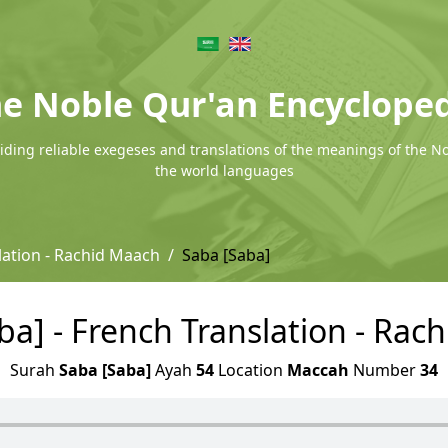
e Noble Qur'an Encyclope
ding reliable exegeses and translations of the meanings of the N
the world languages
lation - Rachid Maach
Saba [Saba]
ba] - French Translation - Rac
Surah
Saba [Saba]
Ayah
54
Location
Maccah
Number
34