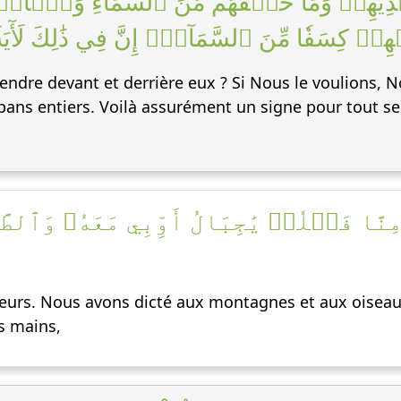
َيۡدِيهِمۡ وَمَا خَلۡفَهُم مِّنَ ٱلسَّمَآءِ وَٱلۡأ
سَفٗا مِّنَ ٱلسَّمَآءِۚ إِنَّ فِي ذَٰلِكَ لَأٓيَةٗ 
’étendre devant et derrière eux ? Si Nous le voulions, N
 pans entiers. Voilà assurément un signe pour tout ser
ا فَضۡلٗاۖ يَٰجِبَالُ أَوِّبِي مَعَهُۥ وَٱلطَّيۡ
urs. Nous avons dicté aux montagnes et aux oiseaux 
s mains,