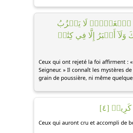
عَٰلِمِ ٱلۡغَيۡبِۖ لَا يَعۡزُبُ
َآ أَكۡبَرُ إِلَّا فِي كِتَٰبٖ
Ceux qui ont rejeté la foi affirment : 
Seigneur. » Il connaît les mystères de
grain de poussière, ni même quelque ch
 كَرِيمٞ [٤
Ceux qui auront cru et accompli de 