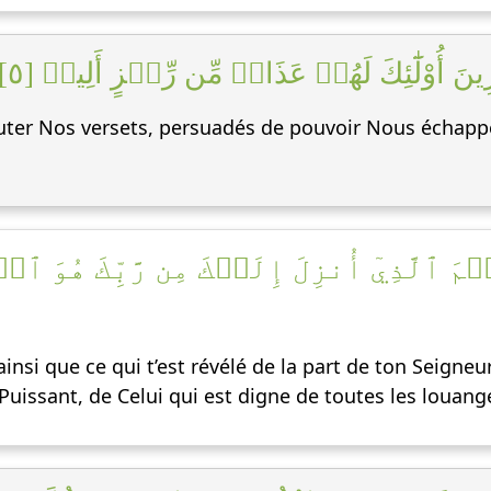
زِينَ أُوْلَٰٓئِكَ لَهُمۡ عَذَابٞ مِّن رِّجۡزٍ أَلِيمٞ [٥
futer Nos versets, persuadés de pouvoir Nous échappe
 ٱلَّذِيٓ أُنزِلَ إِلَيۡكَ مِن رَّبِّكَ هُوَ ٱلۡحَق
insi que ce qui t’est révélé de la part de ton Seigne
uissant, de Celui qui est digne de toutes les louang