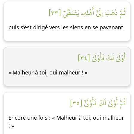
ثُمَّ ذَهَبَ إِلَىٰٓ أَهۡلِهِۦ يَتَمَطَّىٰٓ [٣٣]
puis s’est dirigé vers les siens en se pavanant.
أَوۡلَىٰ لَكَ فَأَوۡلَىٰ [٣٤]
« Malheur à toi, oui malheur ! »
ثُمَّ أَوۡلَىٰ لَكَ فَأَوۡلَىٰٓ [٣٥]
Encore une fois : « Malheur à toi, oui malheur
! »