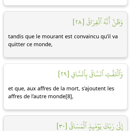
وَظَنَّ أَنَّهُ ٱلۡفِرَاقُ [٢٨]
tandis que le mourant est convaincu qu’il va
quitter ce monde,
وَٱلۡتَفَّتِ ٱلسَّاقُ بِٱلسَّاقِ [٢٩]
et que, aux affres de la mort, s’ajoutent les
affres de l’autre monde[8],
إِلَىٰ رَبِّكَ يَوۡمَئِذٍ ٱلۡمَسَاقُ [٣٠]