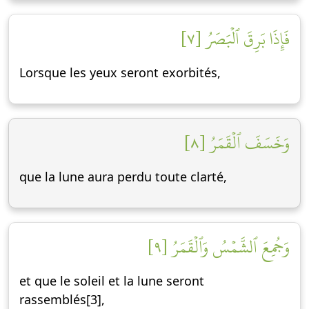
فَإِذَا بَرِقَ ٱلۡبَصَرُ [٧]
Lorsque les yeux seront exorbités,
وَخَسَفَ ٱلۡقَمَرُ [٨]
que la lune aura perdu toute clarté,
وَجُمِعَ ٱلشَّمۡسُ وَٱلۡقَمَرُ [٩]
et que le soleil et la lune seront
rassemblés[3],