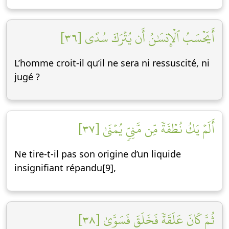
أَيَحۡسَبُ ٱلۡإِنسَٰنُ أَن يُتۡرَكَ سُدًى [٣٦]
L’homme croit-il qu’il ne sera ni ressuscité, ni
jugé ?
أَلَمۡ يَكُ نُطۡفَةٗ مِّن مَّنِيّٖ يُمۡنَىٰ [٣٧]
Ne tire-t-il pas son origine d’un liquide
insignifiant répandu[9],
ثُمَّ كَانَ عَلَقَةٗ فَخَلَقَ فَسَوَّىٰ [٣٨]