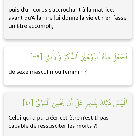
puis d’un corps s’accrochant à la matrice,
avant qu’Allah ne lui donne la vie et n’en fasse
un être accompli,
فَجَعَلَ مِنۡهُ ٱلزَّوۡجَيۡنِ ٱلذَّكَرَ وَٱلۡأُنثَىٰٓ [٣٩]
de sexe masculin ou féminin ?
أَلَيۡسَ ذَٰلِكَ بِقَٰدِرٍ عَلَىٰٓ أَن يُحۡـِۧيَ ٱلۡمَوۡتَىٰ [٤٠]
Celui qui a pu créer cet être n’est-Il pas
capable de ressusciter les morts ?!