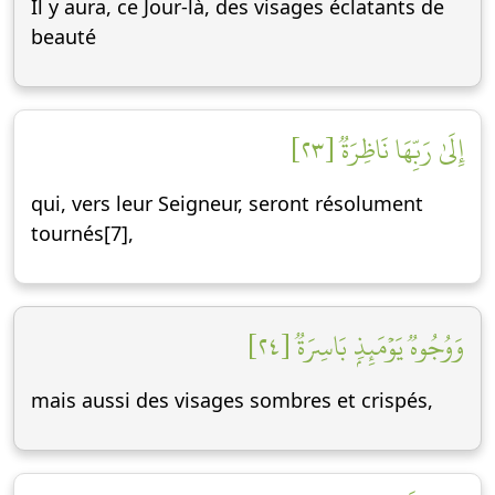
Il y aura, ce Jour-là, des visages éclatants de
beauté
إِلَىٰ رَبِّهَا نَاظِرَةٞ [٢٣]
qui, vers leur Seigneur, seront résolument
tournés[7],
وَوُجُوهٞ يَوۡمَئِذِۭ بَاسِرَةٞ [٢٤]
mais aussi des visages sombres et crispés,