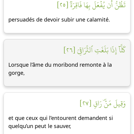
تَظُنُّ أَن يُفۡعَلَ بِهَا فَاقِرَةٞ [٢٥]
persuadés de devoir subir une calamité.
كَلَّآ إِذَا بَلَغَتِ ٱلتَّرَاقِيَ [٢٦]
Lorsque l’âme du moribond remonte à la
gorge,
وَقِيلَ مَنۡۜ رَاقٖ [٢٧]
et que ceux qui l’entourent demandent si
quelqu’un peut le sauver,