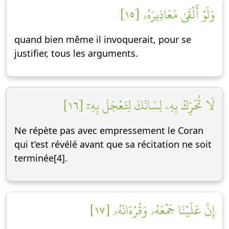
وَلَوۡ أَلۡقَىٰ مَعَاذِيرَهُۥ [١٥]
quand bien même il invoquerait, pour se
justifier, tous les arguments.
لَا تُحَرِّكۡ بِهِۦ لِسَانَكَ لِتَعۡجَلَ بِهِۦٓ [١٦]
Ne répète pas avec empressement le Coran
qui t’est révélé avant que sa récitation ne soit
terminée[4].
إِنَّ عَلَيۡنَا جَمۡعَهُۥ وَقُرۡءَانَهُۥ [١٧]