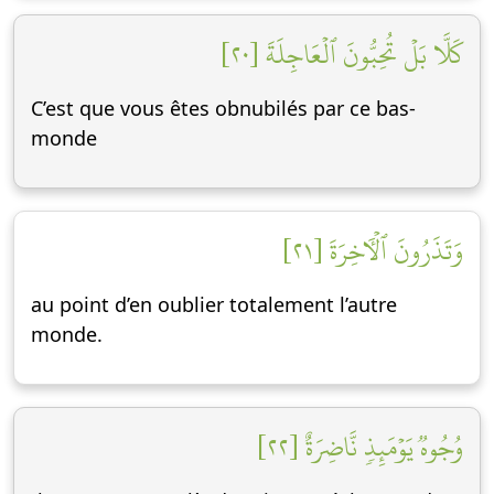
كَلَّا بَلۡ تُحِبُّونَ ٱلۡعَاجِلَةَ [٢٠]
C’est que vous êtes obnubilés par ce bas-
monde
وَتَذَرُونَ ٱلۡأٓخِرَةَ [٢١]
au point d’en oublier totalement l’autre
monde.
وُجُوهٞ يَوۡمَئِذٖ نَّاضِرَةٌ [٢٢]