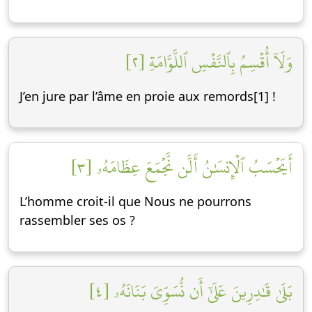
وَلَآ أُقۡسِمُ بِٱلنَّفۡسِ ٱللَّوَّامَةِ [٢]
J’en jure par l’âme en proie aux remords[1] !
أَيَحۡسَبُ ٱلۡإِنسَٰنُ أَلَّن نَّجۡمَعَ عِظَامَهُۥ [٣]
L’homme croit-il que Nous ne pourrons
rassembler ses os ?
بَلَىٰ قَٰدِرِينَ عَلَىٰٓ أَن نُّسَوِّيَ بَنَانَهُۥ [٤]