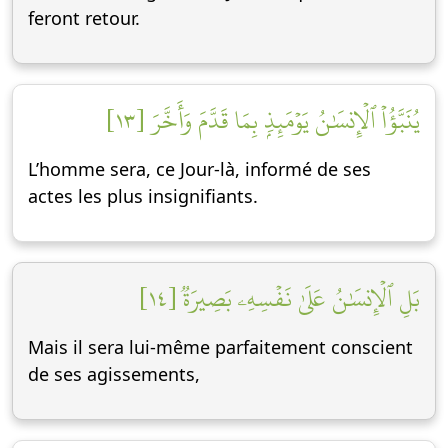
feront retour.
يُنَبَّؤُاْ ٱلۡإِنسَٰنُ يَوۡمَئِذِۭ بِمَا قَدَّمَ وَأَخَّرَ [١٣]
L’homme sera, ce Jour-là, informé de ses
actes les plus insignifiants.
بَلِ ٱلۡإِنسَٰنُ عَلَىٰ نَفۡسِهِۦ بَصِيرَةٞ [١٤]
Mais il sera lui-même parfaitement conscient
de ses agissements,