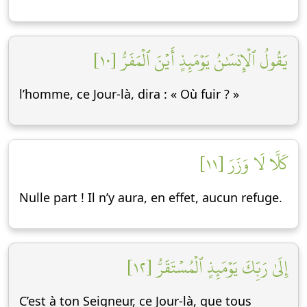
يَقُولُ ٱلۡإِنسَٰنُ يَوۡمَئِذٍ أَيۡنَ ٱلۡمَفَرُّ [١٠]
l’homme, ce Jour-là, dira : « Où fuir ? »
كَلَّا لَا وَزَرَ [١١]
Nulle part ! Il n’y aura, en effet, aucun refuge.
إِلَىٰ رَبِّكَ يَوۡمَئِذٍ ٱلۡمُسۡتَقَرُّ [١٢]
C’est à ton Seigneur, ce Jour-là, que tous