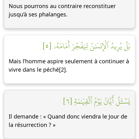
Nous pourrons au contraire reconstituer
jusqu’à ses phalanges.
بَلۡ يُرِيدُ ٱلۡإِنسَٰنُ لِيَفۡجُرَ أَمَامَهُۥ [٥]
Mais l’homme aspire seulement à continuer à
vivre dans le péché[2].
يَسۡـَٔلُ أَيَّانَ يَوۡمُ ٱلۡقِيَٰمَةِ [٦]
Il demande : « Quand donc viendra le Jour de
la résurrection ? »