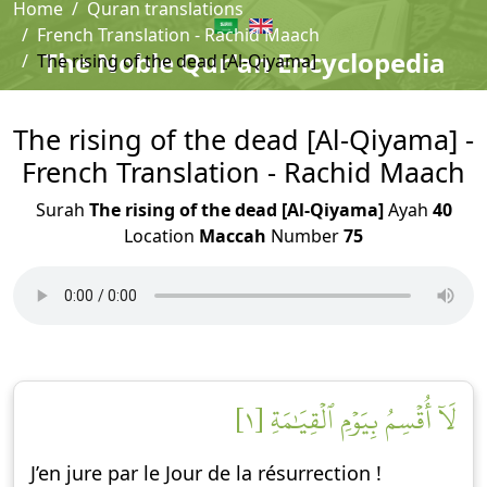
Home
Quran translations
French Translation - Rachid Maach
The Noble Qur'an Encyclopedia
The rising of the dead [Al-Qiyama]
The rising of the dead [Al-Qiyama] -
French Translation - Rachid Maach
Surah
The rising of the dead [Al-Qiyama]
Ayah
40
Location
Maccah
Number
75
لَآ أُقۡسِمُ بِيَوۡمِ ٱلۡقِيَٰمَةِ [١]
J’en jure par le Jour de la résurrection !