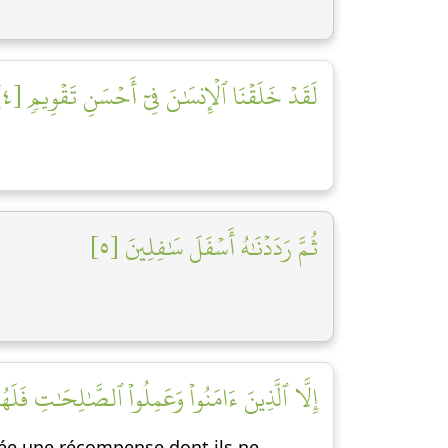
لَقَدۡ خَلَقۡنَا ٱلۡإِنسَٰنَ فِيٓ أَحۡسَنِ تَقۡوِيمٖ [٤]
ثُمَّ رَدَدۡنَٰهُ أَسۡفَلَ سَٰفِلِينَ [٥]
إِلَّا ٱلَّذِينَ ءَامَنُواْ وَعَمِلُواْ ٱلصَّٰلِحَٰتِ فَلَه]
vée une récompense dont ils ne