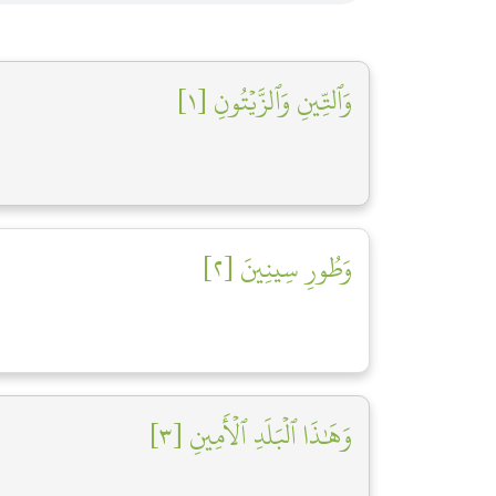
وَٱلتِّينِ وَٱلزَّيۡتُونِ [١]
وَطُورِ سِينِينَ [٢]
وَهَٰذَا ٱلۡبَلَدِ ٱلۡأَمِينِ [٣]