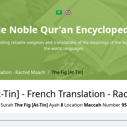
e Noble Qur'an Encyclope
ding reliable exegeses and translations of the meanings of the N
the world languages
lation - Rachid Maach
The Fig [At-Tin]
t-Tin] - French Translation - R
Surah
The Fig [At-Tin]
Ayah
8
Location
Maccah
Number
95