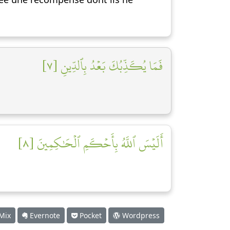
فَمَا يُكَذِّبُكَ بَعۡدُ بِٱلدِّينِ [٧]
أَلَيۡسَ ٱللَّهُ بِأَحۡكَمِ ٱلۡحَٰكِمِينَ [٨]
Mix
Evernote
Pocket
Wordpress