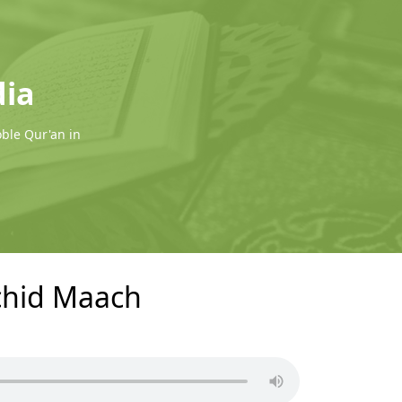
dia
oble Qur'an in
achid Maach