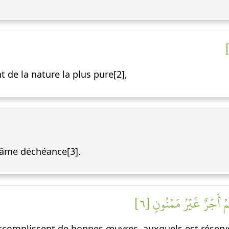
de la nature la plus pure[2],
nfâme déchéance[3].
ُمۡ أَجۡرٌ غَيۡرُ مَمۡنُونٖ [٦
 accomplissent de bonnes œuvres, auxquels est réser