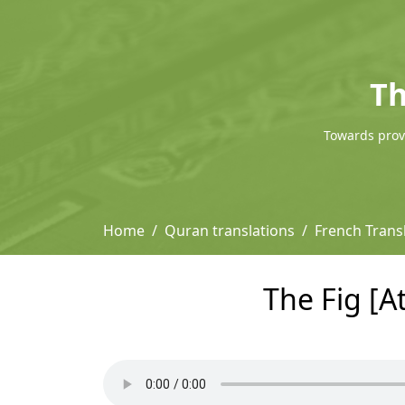
Th
Towards provi
Home
Quran translations
French Trans
The Fig [A