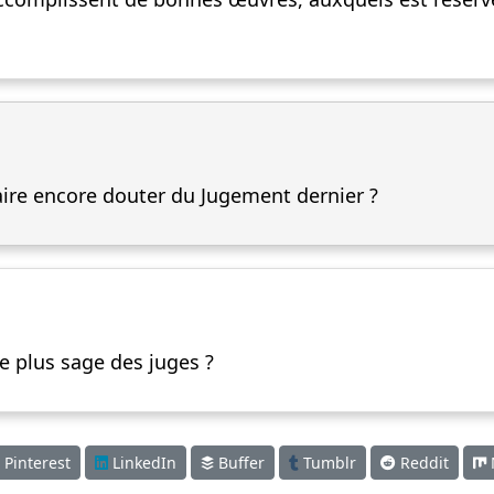
faire encore douter du Jugement dernier ?
 le plus sage des juges ?
Pinterest
LinkedIn
Buffer
Tumblr
Reddit