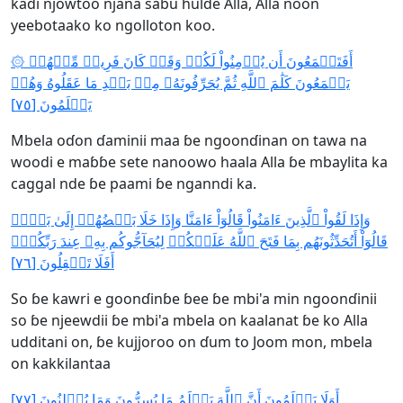
kadi njowtoo njana sabu hulde Alla, Alla noon
yeebotaako ko ngolloton koo.
۞ أَفَتَطۡمَعُونَ أَن يُؤۡمِنُواْ لَكُمۡ وَقَدۡ كَانَ فَرِيقٞ مِّنۡهُمۡ
يَسۡمَعُونَ كَلَٰمَ ٱللَّهِ ثُمَّ يُحَرِّفُونَهُۥ مِنۢ بَعۡدِ مَا عَقَلُوهُ وَهُمۡ
يَعۡلَمُونَ [٧٥]
Mbela oɗon ɗaminii maa ɓe ngoonɗinan on tawa na
woodi e maɓɓe sete nanoowo haala Alla ɓe mbaylita ka
caggal nde ɓe paami ɓe nganndi ka.
وَإِذَا لَقُواْ ٱلَّذِينَ ءَامَنُواْ قَالُوٓاْ ءَامَنَّا وَإِذَا خَلَا بَعۡضُهُمۡ إِلَىٰ بَعۡضٖ
قَالُوٓاْ أَتُحَدِّثُونَهُم بِمَا فَتَحَ ٱللَّهُ عَلَيۡكُمۡ لِيُحَآجُّوكُم بِهِۦ عِندَ رَبِّكُمۡۚ
أَفَلَا تَعۡقِلُونَ [٧٦]
So ɓe kawri e goonɗinɓe ɓee ɓe mbi'a min ngoonɗinii
so ɓe njeewdii ɓe mbi'a mbela on kaalanat ɓe ko Alla
udditani on, ɓe kujjoroo on ɗum to Joom mon, mbela
on kakkilantaa
أَوَلَا يَعۡلَمُونَ أَنَّ ٱللَّهَ يَعۡلَمُ مَا يُسِرُّونَ وَمَا يُعۡلِنُونَ [٧٧]