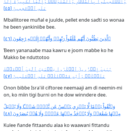
وَٱسۡتَعِينُواْ بِٱلصَّبۡرِ وَٱلصَّلَوٰةِۚ وَإِنَّهَا لَكَبِيرَةٌ إِلَّا
عَلَى ٱلۡخَٰشِعِينَ [٤٥]
Mballitoree muñal e juulde, pellet ende saɗti so wonaa
he ɓeen yankiniiɓe ɓee.
ٱلَّذِينَ يَظُنُّونَ أَنَّهُم مُّلَٰقُواْ رَبِّهِمۡ وَأَنَّهُمۡ إِلَيۡهِ رَٰجِعُونَ [٤٦]
Ɓeen yananaaɓe maa kawru e joom maɓɓe ko he
Makko ɓe nduttotoo
يَٰبَنِيٓ إِسۡرَٰٓءِيلَ ٱذۡكُرُواْ نِعۡمَتِيَ ٱلَّتِيٓ أَنۡعَمۡتُ
عَلَيۡكُمۡ وَأَنِّي فَضَّلۡتُكُمۡ عَلَى ٱلۡعَٰلَمِينَ [٤٧]
Onon ɓiɓɓe Isra'iil ciftoree neemaaji am ɗi neemin-mi
on, ko miin tigi ɓurni on he dow winndere dee.
وَٱتَّقُواْ يَوۡمٗا لَّا تَجۡزِي نَفۡسٌ عَن نَّفۡسٖ شَيۡـٔٗا وَلَا يُقۡبَلُ
مِنۡهَا شَفَٰعَةٞ وَلَا يُؤۡخَذُ مِنۡهَا عَدۡلٞ وَلَا هُمۡ يُنصَرُونَ [٤٨]
Kulee ñande fittaandu alaa ko waawani fittandu