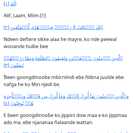
الٓمٓ [١]
Alif, Laam, Miim.[1]
ذَٰلِكَ ٱلۡكِتَٰبُ لَا رَيۡبَۛ فِيهِۛ هُدٗى لِّلۡمُتَّقِينَ [٢]
Ndeen deftere sikke alaa he mayre, ko nde peewal
wonande hulɓe ɓee
ٱلَّذِينَ يُؤۡمِنُونَ بِٱلۡغَيۡبِ وَيُقِيمُونَ ٱلصَّلَوٰةَ وَمِمَّا رَزَقۡنَٰهُمۡ
يُنفِقُونَ [٣]
Ɓeen goongɗinooɓe mbirniindi eɓe ñiiɓna juulde eɓe
nafga he ko Min njeɗi ɓe.
وَٱلَّذِينَ يُؤۡمِنُونَ بِمَآ أُنزِلَ إِلَيۡكَ وَمَآ أُنزِلَ مِن قَبۡلِكَ وَبِٱلۡأٓخِرَةِ
هُمۡ يُوقِنُونَ [٤]
E ɓeen goongɗinooɓe ko jippini dow maa e ko jippinaa
ado ma, eɓe njananaa ñalaande wattan.