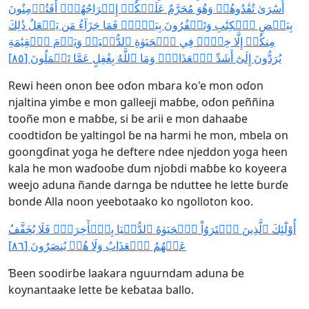
أُسَٰرَىٰ تُفَٰدُوهُمۡ وَهُوَ مُحَرَّمٌ عَلَيۡكُمۡ إِخۡرَاجُهُمۡۚ أَفَتُؤۡمِنُونَ
بِبَعۡضِ ٱلۡكِتَٰبِ وَتَكۡفُرُونَ بِبَعۡضٖۚ فَمَا جَزَآءُ مَن يَفۡعَلُ ذَٰلِكَ
مِنكُمۡ إِلَّا خِزۡيٞ فِي ٱلۡحَيَوٰةِ ٱلدُّنۡيَاۖ وَيَوۡمَ ٱلۡقِيَٰمَةِ
يُرَدُّونَ إِلَىٰٓ أَشَدِّ ٱلۡعَذَابِۗ وَمَا ٱللَّهُ بِغَٰفِلٍ عَمَّا تَعۡمَلُونَ [٨٥]
Rewi heen onon ɓee oɗon mbara ko'e mon oɗon
njaltina yimɓe e mon galleeji maɓɓe, oɗon peññina
tooñe mon e maɓɓe, si ɓe arii e mon dahaaɓe
coodtiɗon ɓe yaltingol ɓe na harmi he mon, mbela on
goongɗinat yoga he deftere ndee njeddon yoga heen
kala he mon waɗooɓe ɗum njoɓdi maɓɓe ko koyeera
weejo aduna ñande darnga ɓe nduttee he lette ɓurɗe
bonde Alla noon yeebotaako ko ngolloton koo.
أُوْلَٰٓئِكَ ٱلَّذِينَ ٱشۡتَرَوُاْ ٱلۡحَيَوٰةَ ٱلدُّنۡيَا بِٱلۡأٓخِرَةِۖ فَلَا يُخَفَّفُ
عَنۡهُمُ ٱلۡعَذَابُ وَلَا هُمۡ يُنصَرُونَ [٨٦]
Ɓeen soodirɓe laakara nguurndam aduna ɓe
koynantaake lette ɓe keɓataa ballo.