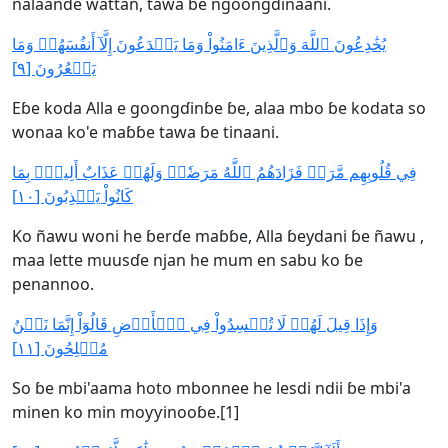
ñalaande wattan, tawa ɓe ngoongɗinaani.
يُخَٰدِعُونَ ٱللَّهَ وَٱلَّذِينَ ءَامَنُواْ وَمَا يَخۡدَعُونَ إِلَّآ أَنفُسَهُمۡ وَمَا
يَشۡعُرُونَ [٩]
Eɓe koda Alla e goongɗinɓe ɓe, alaa mbo ɓe kodata so
wonaa ko'e maɓɓe tawa ɓe tinaani.
فِي قُلُوبِهِم مَّرَضٞ فَزَادَهُمُ ٱللَّهُ مَرَضٗاۖ وَلَهُمۡ عَذَابٌ أَلِيمُۢ بِمَا
كَانُواْ يَكۡذِبُونَ [١٠]
Ko ñawu woni he ɓerɗe maɓɓe, Alla ɓeydani ɓe ñawu ,
maa lette muusɗe njan he mum en sabu ko ɓe
penannoo.
وَإِذَا قِيلَ لَهُمۡ لَا تُفۡسِدُواْ فِي ٱلۡأَرۡضِ قَالُوٓاْ إِنَّمَا نَحۡنُ
مُصۡلِحُونَ [١١]
So ɓe mbi'aama hoto mbonnee he lesdi ndii ɓe mbi'a
minen ko min moƴƴinooɓe.[1]