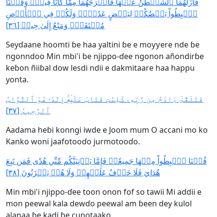
فَأَزَلَّهُمَا ٱلشَّيۡطَٰنُ عَنۡهَا فَأَخۡرَجَهُمَا مِمَّا كَانَا فِيهِۖ وَقُلۡنَا
ٱهۡبِطُواْ بَعۡضُكُمۡ لِبَعۡضٍ عَدُوّٞۖ وَلَكُمۡ فِي ٱلۡأَرۡضِ
مُسۡتَقَرّٞ وَمَتَٰعٌ إِلَىٰ حِينٖ [٣٦]
Seyɗaane hoomti ɓe haa yaltini ɓe e moƴƴere nde ɓe
ngonndoo Min mbi'i ɓe njippo-ɗee ngonon añondirɓe
keɓon ñiiɓal dow lesdi ndii e dakmitaare haa happu
yonta.
فَتَلَقَّىٰٓ ءَادَمُ مِن رَّبِّهِۦ كَلِمَٰتٖ فَتَابَ عَلَيۡهِۚ إِنَّهُۥ هُوَ ٱلتَّوَّابُ
ٱلرَّحِيمُ [٣٧]
Aadama heɓi konngi iwde e Joom mum O accani mo ko
Kanko woni jaafotooɗo jurmotooɗo.
قُلۡنَا ٱهۡبِطُواْ مِنۡهَا جَمِيعٗاۖ فَإِمَّا يَأۡتِيَنَّكُم مِّنِّي هُدٗى فَمَن تَبِعَ
هُدَايَ فَلَا خَوۡفٌ عَلَيۡهِمۡ وَلَا هُمۡ يَحۡزَنُونَ [٣٨]
Min mbi'i njippo-ɗee toon onon fof so tawii Mi addii e
mon peewal kala dewɗo peewal am ɓeen dey kulol
alanaa ɓe kadi ɓe cunotaako.