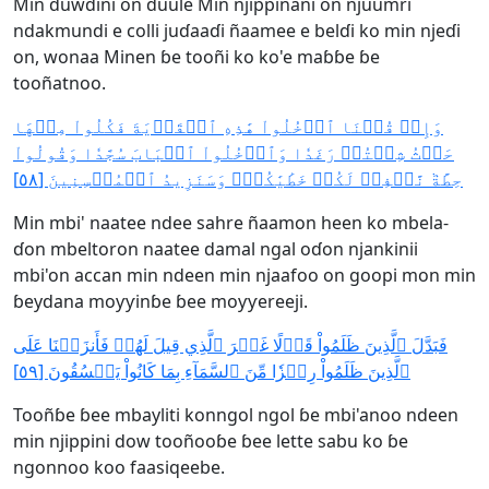
Min ɗuwdini on duule Min njippinani on njuumri
ndakmundi e colli juɗaaɗi ñaamee e belɗi ko min njeɗi
on, wonaa Minen ɓe tooñi ko ko'e maɓɓe ɓe
tooñatnoo.
وَإِذۡ قُلۡنَا ٱدۡخُلُواْ هَٰذِهِ ٱلۡقَرۡيَةَ فَكُلُواْ مِنۡهَا
حَيۡثُ شِئۡتُمۡ رَغَدٗا وَٱدۡخُلُواْ ٱلۡبَابَ سُجَّدٗا وَقُولُواْ
حِطَّةٞ نَّغۡفِرۡ لَكُمۡ خَطَٰيَٰكُمۡۚ وَسَنَزِيدُ ٱلۡمُحۡسِنِينَ [٥٨]
Min mbi' naatee ndee sahre ñaamon heen ko mbela-
ɗon mbeltoron naatee damal ngal oɗon njankinii
mbi'on accan min ndeen min njaafoo on goopi mon min
ɓeydana moƴƴinɓe ɓee moƴƴereeji.
فَبَدَّلَ ٱلَّذِينَ ظَلَمُواْ قَوۡلًا غَيۡرَ ٱلَّذِي قِيلَ لَهُمۡ فَأَنزَلۡنَا عَلَى
ٱلَّذِينَ ظَلَمُواْ رِجۡزٗا مِّنَ ٱلسَّمَآءِ بِمَا كَانُواْ يَفۡسُقُونَ [٥٩]
Tooñɓe ɓee mbayliti konngol ngol ɓe mbi'anoo ndeen
min njippini dow tooñooɓe ɓee lette sabu ko ɓe
ngonnoo koo faasiqeebe.