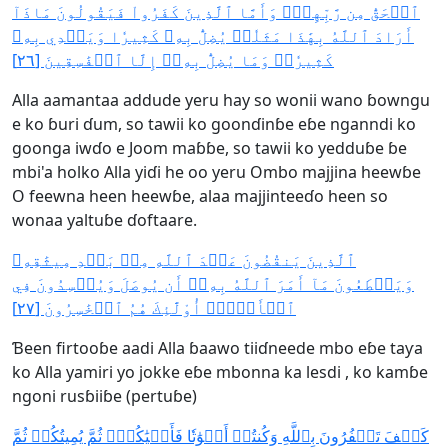
ٱلۡحَقُّ مِن رَّبِّهِمۡۖ وَأَمَّا ٱلَّذِينَ كَفَرُواْ فَيَقُولُونَ مَاذَآ
أَرَادَ ٱللَّهُ بِهَٰذَا مَثَلٗاۘ يُضِلُّ بِهِۦ كَثِيرٗا وَيَهۡدِي بِهِۦ
كَثِيرٗاۚ وَمَا يُضِلُّ بِهِۦٓ إِلَّا ٱلۡفَٰسِقِينَ [٢٦]
Alla aamantaa addude yeru hay so wonii wano ɓowngu
e ko ɓuri ɗum, so tawii ko goonɗinɓe eɓe nganndi ko
goonga iwɗo e Joom maɓɓe, so tawii ko yedduɓe ɓe
mbi'a holko Alla yiɗi he oo yeru Ombo majjina heewɓe
O feewna heen heewɓe, alaa majjinteeɗo heen so
wonaa yaltuɓe ɗoftaare.
ٱلَّذِينَ يَنقُضُونَ عَهۡدَ ٱللَّهِ مِنۢ بَعۡدِ مِيثَٰقِهِۦ
وَيَقۡطَعُونَ مَآ أَمَرَ ٱللَّهُ بِهِۦٓ أَن يُوصَلَ وَيُفۡسِدُونَ فِي
ٱلۡأَرۡضِۚ أُوْلَٰٓئِكَ هُمُ ٱلۡخَٰسِرُونَ [٢٧]
Ɓeen firtooɓe aadi Alla ɓaawo tiiɗneede mbo eɓe taƴa
ko Alla yamiri yo jokke eɓe mbonna ka lesdi , ko kamɓe
ngoni rusɓiiɓe (pertuɓe)
كَيۡفَ تَكۡفُرُونَ بِٱللَّهِ وَكُنتُمۡ أَمۡوَٰتٗا فَأَحۡيَٰكُمۡۖ ثُمَّ يُمِيتُكُمۡ ثُمَّ