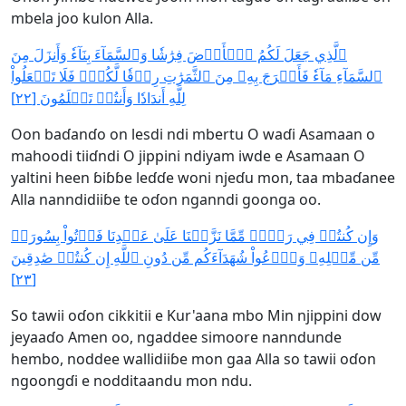
mbela joo kulon Alla.
ٱلَّذِي جَعَلَ لَكُمُ ٱلۡأَرۡضَ فِرَٰشٗا وَٱلسَّمَآءَ بِنَآءٗ وَأَنزَلَ مِنَ
ٱلسَّمَآءِ مَآءٗ فَأَخۡرَجَ بِهِۦ مِنَ ٱلثَّمَرَٰتِ رِزۡقٗا لَّكُمۡۖ فَلَا تَجۡعَلُواْ
لِلَّهِ أَندَادٗا وَأَنتُمۡ تَعۡلَمُونَ [٢٢]
Oon baɗanɗo on lesdi ndi mbertu O waɗi Asamaan o
mahoodi tiiɗndi O jippini ndiyam iwde e Asamaan O
yaltini heen ɓiɓɓe leɗɗe woni njeɗu mon, taa mbaɗanee
Alla nanndidiiɓe te oɗon nganndi goonga oo.
وَإِن كُنتُمۡ فِي رَيۡبٖ مِّمَّا نَزَّلۡنَا عَلَىٰ عَبۡدِنَا فَأۡتُواْ بِسُورَةٖ
مِّن مِّثۡلِهِۦ وَٱدۡعُواْ شُهَدَآءَكُم مِّن دُونِ ٱللَّهِ إِن كُنتُمۡ صَٰدِقِينَ
[٢٣]
So tawii oɗon cikkitii e Kur'aana mbo Min njippini dow
jeyaaɗo Amen oo, ngaddee simoore nanndunde
hembo, noddee wallidiiɓe mon gaa Alla so tawii oɗon
ngoongɗi e nodditaandu mon ndu.