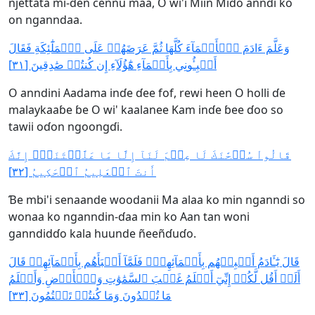
njettata mi-ɗen cennu maa, O wi'i Miin Miɗo anndi ko
on nganndaa.
وَعَلَّمَ ءَادَمَ ٱلۡأَسۡمَآءَ كُلَّهَا ثُمَّ عَرَضَهُمۡ عَلَى ٱلۡمَلَٰٓئِكَةِ فَقَالَ
أَنۢبِـُٔونِي بِأَسۡمَآءِ هَٰٓؤُلَآءِ إِن كُنتُمۡ صَٰدِقِينَ [٣١]
O anndini Aadama inɗe ɗee fof, rewi heen O holli ɗe
malaykaaɓe ɓe O wi' kaalanee Kam inɗe ɓee ɗoo so
tawii oɗon ngoongɗi.
قَالُواْ سُبۡحَٰنَكَ لَا عِلۡمَ لَنَآ إِلَّا مَا عَلَّمۡتَنَآۖ إِنَّكَ
أَنتَ ٱلۡعَلِيمُ ٱلۡحَكِيمُ [٣٢]
Ɓe mbi'i senaande woodanii Ma alaa ko min nganndi so
wonaa ko nganndin-ɗaa min ko Aan tan woni
ganndidɗo kala huunde ñeeñɗuɗo.
قَالَ يَٰٓـَٔادَمُ أَنۢبِئۡهُم بِأَسۡمَآئِهِمۡۖ فَلَمَّآ أَنۢبَأَهُم بِأَسۡمَآئِهِمۡ قَالَ
أَلَمۡ أَقُل لَّكُمۡ إِنِّيٓ أَعۡلَمُ غَيۡبَ ٱلسَّمَٰوَٰتِ وَٱلۡأَرۡضِ وَأَعۡلَمُ
مَا تُبۡدُونَ وَمَا كُنتُمۡ تَكۡتُمُونَ [٣٣]