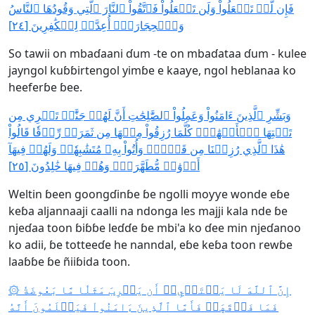
فَإِن لَّمۡ تَفۡعَلُواْ وَلَن تَفۡعَلُواْ فَٱتَّقُواْ ٱلنَّارَ ٱلَّتِي وَقُودُهَا ٱلنَّاسُ
وَٱلۡحِجَارَةُۖ أُعِدَّتۡ لِلۡكَٰفِرِينَ [٢٤]
So tawii on mbaɗaani ɗum -te on mbaɗataa ɗum - kulee
jayngol kuɓɓirtengol yimɓe e kaaƴe, ngol heblanaa ko
heeferɓe ɓee.
وَبَشِّرِ ٱلَّذِينَ ءَامَنُواْ وَعَمِلُواْ ٱلصَّٰلِحَٰتِ أَنَّ لَهُمۡ جَنَّٰتٖ تَجۡرِي مِن
تَحۡتِهَا ٱلۡأَنۡهَٰرُۖ كُلَّمَا رُزِقُواْ مِنۡهَا مِن ثَمَرَةٖ رِّزۡقٗا قَالُواْ
هَٰذَا ٱلَّذِي رُزِقۡنَا مِن قَبۡلُۖ وَأُتُواْ بِهِۦ مُتَشَٰبِهٗاۖ وَلَهُمۡ فِيهَآ
أَزۡوَٰجٞ مُّطَهَّرَةٞۖ وَهُمۡ فِيهَا خَٰلِدُونَ [٢٥]
Weltin ɓeen goongɗinɓe ɓe ngolli moƴƴe wonde eɓe
keɓa aljannaaji caalli na ndonga les majji kala nde ɓe
njeɗaa toon ɓiɓɓe leɗɗe ɓe mbi'a ko ɗee min njeɗanoo
ko adii, ɓe totteeɗe he nanndal, eɓe keɓa toon rewɓe
laaɓɓe ɓe ñiiɓida toon.
۞ إِنَّ ٱللَّهَ لَا يَسۡتَحۡيِۦٓ أَن يَضۡرِبَ مَثَلٗا مَّا بَعُوضَةٗ
فَمَا فَوۡقَهَاۚ فَأَمَّا ٱلَّذِينَ ءَامَنُواْ فَيَعۡلَمُونَ أَنَّهُ