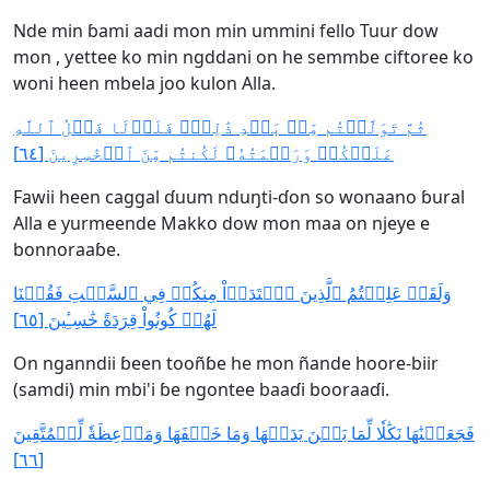
Nde min ɓami aadi mon min ummini fello Tuur dow
mon , ƴettee ko min ngddani on he semmbe ciftoree ko
woni heen mbela joo kulon Alla.
ثُمَّ تَوَلَّيۡتُم مِّنۢ بَعۡدِ ذَٰلِكَۖ فَلَوۡلَا فَضۡلُ ٱللَّهِ
عَلَيۡكُمۡ وَرَحۡمَتُهُۥ لَكُنتُم مِّنَ ٱلۡخَٰسِرِينَ [٦٤]
Fawii heen caggal ɗuum nduŋti-ɗon so wonaano ɓural
Alla e yurmeende Makko dow mon maa on njeye e
bonnoraaɓe.
وَلَقَدۡ عَلِمۡتُمُ ٱلَّذِينَ ٱعۡتَدَوۡاْ مِنكُمۡ فِي ٱلسَّبۡتِ فَقُلۡنَا
لَهُمۡ كُونُواْ قِرَدَةً خَٰسِـِٔينَ [٦٥]
On nganndii ɓeen tooñɓe he mon ñande hoore-biir
(samdi) min mbi'i ɓe ngontee baaɗi booraaɗi.
فَجَعَلۡنَٰهَا نَكَٰلٗا لِّمَا بَيۡنَ يَدَيۡهَا وَمَا خَلۡفَهَا وَمَوۡعِظَةٗ لِّلۡمُتَّقِينَ
[٦٦]