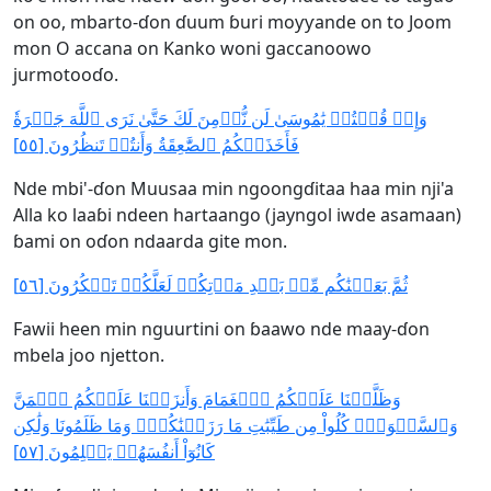
on oo, mbarto-ɗon ɗuum ɓuri moƴƴande on to Joom
mon O accana on Kanko woni gaccanoowo
jurmotooɗo.
وَإِذۡ قُلۡتُمۡ يَٰمُوسَىٰ لَن نُّؤۡمِنَ لَكَ حَتَّىٰ نَرَى ٱللَّهَ جَهۡرَةٗ
فَأَخَذَتۡكُمُ ٱلصَّٰعِقَةُ وَأَنتُمۡ تَنظُرُونَ [٥٥]
Nde mbi'-ɗon Muusaa min ngoongɗitaa haa min nji'a
Alla ko laaɓi ndeen hartaango (jayngol iwde asamaan)
ɓami on oɗon ndaarda gite mon.
ثُمَّ بَعَثۡنَٰكُم مِّنۢ بَعۡدِ مَوۡتِكُمۡ لَعَلَّكُمۡ تَشۡكُرُونَ [٥٦]
Fawii heen min nguurtini on ɓaawo nde maay-ɗon
mbela joo njetton.
وَظَلَّلۡنَا عَلَيۡكُمُ ٱلۡغَمَامَ وَأَنزَلۡنَا عَلَيۡكُمُ ٱلۡمَنَّ
وَٱلسَّلۡوَىٰۖ كُلُواْ مِن طَيِّبَٰتِ مَا رَزَقۡنَٰكُمۡۚ وَمَا ظَلَمُونَا وَلَٰكِن
كَانُوٓاْ أَنفُسَهُمۡ يَظۡلِمُونَ [٥٧]