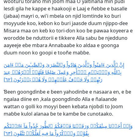
wooturu torano min Joom maa O yaltinana min puɗi
lesdi gila he kappe e haakooji e Laaj e ñebbe e basalle
(jabaa) mayri o, wi'i mbela on njiɗ lomtinde ko ɓuri
moƴƴude koo, keɓon ko ɓuri jaasde ɗuum njippo-ɗee
Misara maa on keɓ ko tori-ɗon koo ɓe pawaa koyeera e
woroɗde ɓe nduttorii e tikkere Alla sabu ɓe njedduno
aayeeje eɓe mbara Annabaaɓe ko aldaa e goonga
ɗuum noon ko goopi e tooñe maɓɓe.
إِنَّ ٱلَّذِينَ ءَامَنُواْ وَٱلَّذِينَ هَادُواْ وَٱلنَّصَٰرَىٰ وَٱلصَّٰبِـِٔينَ مَنۡ ءَامَنَ
بِٱللَّهِ وَٱلۡيَوۡمِ ٱلۡأٓخِرِ وَعَمِلَ صَٰلِحٗا فَلَهُمۡ أَجۡرُهُمۡ عِندَ
رَبِّهِمۡ وَلَا خَوۡفٌ عَلَيۡهِمۡ وَلَا هُمۡ يَحۡزَنُونَ [٦٢]
Ɓeen goongɗinɓe e ɓeen yahodinɓe e nasaara en, e ɓe
ngalaa diine en ,kala goongɗinɗo Alla e ñalaande
wattan o golli ko moƴƴi ɓeen keɓata njoɓdi to Joom
maɓɓe kulol alanaa ɓe te kamɓe ɓe cunotaako.
وَإِذۡ أَخَذۡنَا مِيثَٰقَكُمۡ وَرَفَعۡنَا فَوۡقَكُمُ ٱلطُّورَ خُذُواْ مَآ ءَاتَيۡنَٰكُم
بِقُوَّةٖ وَٱذۡكُرُواْ مَا فِيهِ لَعَلَّكُمۡ تَتَّقُونَ [٦٣]