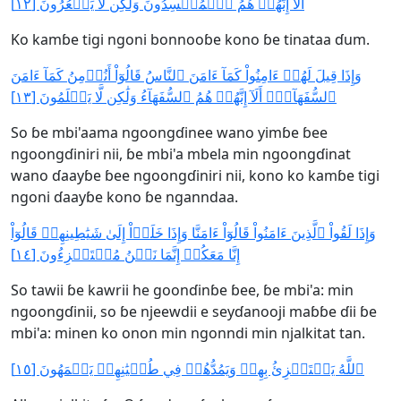
أَلَآ إِنَّهُمۡ هُمُ ٱلۡمُفۡسِدُونَ وَلَٰكِن لَّا يَشۡعُرُونَ [١٢]
Ko kamɓe tigi ngoni bonnooɓe kono ɓe tinataa ɗum.
وَإِذَا قِيلَ لَهُمۡ ءَامِنُواْ كَمَآ ءَامَنَ ٱلنَّاسُ قَالُوٓاْ أَنُؤۡمِنُ كَمَآ ءَامَنَ
ٱلسُّفَهَآءُۗ أَلَآ إِنَّهُمۡ هُمُ ٱلسُّفَهَآءُ وَلَٰكِن لَّا يَعۡلَمُونَ [١٣]
So ɓe mbi'aama ngoongɗinee wano yimɓe ɓee
ngoongɗiniri nii, ɓe mbi'a mbela min ngoongɗinat
wano ɗaayɓe ɓee ngoongɗiniri nii, kono ko kamɓe tigi
ngoni ɗaayɓe kono ɓe nganndaa.
وَإِذَا لَقُواْ ٱلَّذِينَ ءَامَنُواْ قَالُوٓاْ ءَامَنَّا وَإِذَا خَلَوۡاْ إِلَىٰ شَيَٰطِينِهِمۡ قَالُوٓاْ
إِنَّا مَعَكُمۡ إِنَّمَا نَحۡنُ مُسۡتَهۡزِءُونَ [١٤]
So tawii ɓe kawrii he goonɗinɓe ɓee, ɓe mbi'a: min
ngoongɗinii, so ɓe njeewdii e seyɗanooji maɓɓe ɗii ɓe
mbi'a: minen ko onon min ngonndi min njalkitat tan.
ٱللَّهُ يَسۡتَهۡزِئُ بِهِمۡ وَيَمُدُّهُمۡ فِي طُغۡيَٰنِهِمۡ يَعۡمَهُونَ [١٥]