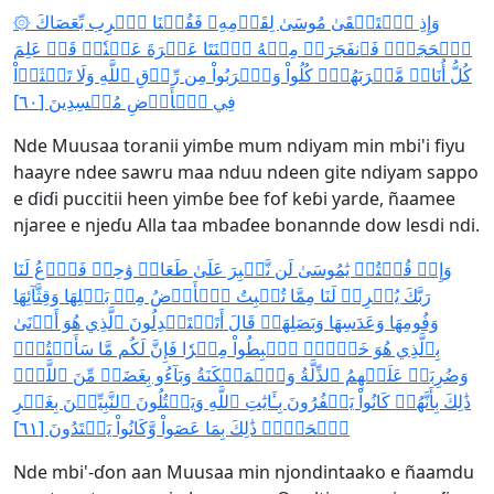
۞ وَإِذِ ٱسۡتَسۡقَىٰ مُوسَىٰ لِقَوۡمِهِۦ فَقُلۡنَا ٱضۡرِب بِّعَصَاكَ
ٱلۡحَجَرَۖ فَٱنفَجَرَتۡ مِنۡهُ ٱثۡنَتَا عَشۡرَةَ عَيۡنٗاۖ قَدۡ عَلِمَ
كُلُّ أُنَاسٖ مَّشۡرَبَهُمۡۖ كُلُواْ وَٱشۡرَبُواْ مِن رِّزۡقِ ٱللَّهِ وَلَا تَعۡثَوۡاْ
فِي ٱلۡأَرۡضِ مُفۡسِدِينَ [٦٠]
Nde Muusaa toranii yimɓe mum ndiyam min mbi'i fiyu
haayre ndee sawru maa nduu ndeen gite ndiyam sappo
e ɗiɗi puccitii heen yimɓe ɓee fof keɓi yarde, ñaamee
njaree e njeɗu Alla taa mbaɗee bonannde dow lesdi ndi.
وَإِذۡ قُلۡتُمۡ يَٰمُوسَىٰ لَن نَّصۡبِرَ عَلَىٰ طَعَامٖ وَٰحِدٖ فَٱدۡعُ لَنَا
رَبَّكَ يُخۡرِجۡ لَنَا مِمَّا تُنۢبِتُ ٱلۡأَرۡضُ مِنۢ بَقۡلِهَا وَقِثَّآئِهَا
وَفُومِهَا وَعَدَسِهَا وَبَصَلِهَاۖ قَالَ أَتَسۡتَبۡدِلُونَ ٱلَّذِي هُوَ أَدۡنَىٰ
بِٱلَّذِي هُوَ خَيۡرٌۚ ٱهۡبِطُواْ مِصۡرٗا فَإِنَّ لَكُم مَّا سَأَلۡتُمۡۗ
وَضُرِبَتۡ عَلَيۡهِمُ ٱلذِّلَّةُ وَٱلۡمَسۡكَنَةُ وَبَآءُو بِغَضَبٖ مِّنَ ٱللَّهِۚ
ذَٰلِكَ بِأَنَّهُمۡ كَانُواْ يَكۡفُرُونَ بِـَٔايَٰتِ ٱللَّهِ وَيَقۡتُلُونَ ٱلنَّبِيِّـۧنَ بِغَيۡرِ
ٱلۡحَقِّۚ ذَٰلِكَ بِمَا عَصَواْ وَّكَانُواْ يَعۡتَدُونَ [٦١]
Nde mbi'-ɗon aan Muusaa min njondintaako e ñaamdu