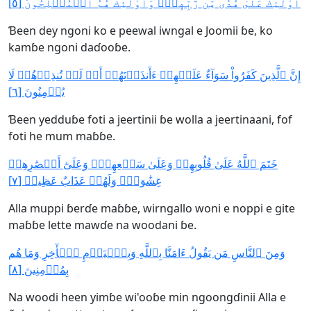
أُوْلَٰٓئِكَ عَلَىٰ هُدٗى مِّن رَّبِّهِمۡۖ وَأُوْلَٰٓئِكَ هُمُ ٱلۡمُفۡلِحُونَ [٥]
Ɓeen dey ngoni ko e peewal iwngal e Joomii ɓe, ko
kamɓe ngoni daɗooɓe.
إِنَّ ٱلَّذِينَ كَفَرُواْ سَوَآءٌ عَلَيۡهِمۡ ءَأَنذَرۡتَهُمۡ أَمۡ لَمۡ تُنذِرۡهُمۡ لَا
يُؤۡمِنُونَ [٦]
Ɓeen yedduɓe foti a jeertinii ɓe wolla a jeertinaani, fof
foti he mum maɓɓe.
خَتَمَ ٱللَّهُ عَلَىٰ قُلُوبِهِمۡ وَعَلَىٰ سَمۡعِهِمۡۖ وَعَلَىٰٓ أَبۡصَٰرِهِمۡ
غِشَٰوَةٞۖ وَلَهُمۡ عَذَابٌ عَظِيمٞ [٧]
Alla muppi ɓerɗe maɓɓe, wirngallo woni e noppi e gite
maɓɓe lette mawɗe na woodani ɓe.
وَمِنَ ٱلنَّاسِ مَن يَقُولُ ءَامَنَّا بِٱللَّهِ وَبِٱلۡيَوۡمِ ٱلۡأٓخِرِ وَمَا هُم
بِمُؤۡمِنِينَ [٨]
Na woodi heen yimɓe wi'ooɓe min ngoongɗinii Alla e