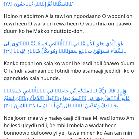
يُحۡيِيكُمۡ ثُمَّ إِلَيۡهِ تُرۡجَعُونَ [٢٨]
Holno njeddirton Alla tawi on ngoodaano O woodni on
rewi heen O wara on rewa heen O wuurtina on ɓaawo
ɗuum ko he Makko nduttoto-ɗon.
هُوَ ٱلَّذِي خَلَقَ لَكُم مَّا فِي ٱلۡأَرۡضِ جَمِيعٗا ثُمَّ ٱسۡتَوَىٰٓ إِلَى
ٱلسَّمَآءِ فَسَوَّىٰهُنَّ سَبۡعَ سَمَٰوَٰتٖۚ وَهُوَ بِكُلِّ شَيۡءٍ عَلِيمٞ [٢٩]
Kanko tagani on kala ko woni he lesdi ndii ɓaawo ɗuum
O fa'ndii asamaan oo fotndi mbo asamaaji jeeɗiɗi , ko o
gannduɗo kala huunde.
وَإِذۡ قَالَ رَبُّكَ لِلۡمَلَٰٓئِكَةِ إِنِّي جَاعِلٞ فِي ٱلۡأَرۡضِ خَلِيفَةٗۖ
قَالُوٓاْ أَتَجۡعَلُ فِيهَا مَن يُفۡسِدُ فِيهَا وَيَسۡفِكُ ٱلدِّمَآءَ وَنَحۡنُ نُسَبِّحُ
بِحَمۡدِكَ وَنُقَدِّسُ لَكَۖ قَالَ إِنِّيٓ أَعۡلَمُ مَا لَا تَعۡلَمُونَ [٣٠]
Nde Joom maa wiy maleykaaji ɗii maa Mi waɗ lomto Am
he lesdi (leydi) ndii, ɓe mbi'i mbela a waɗat heen
bonnoowo dufoowo ƴiiƴe , tawa minen ko Aan tan min