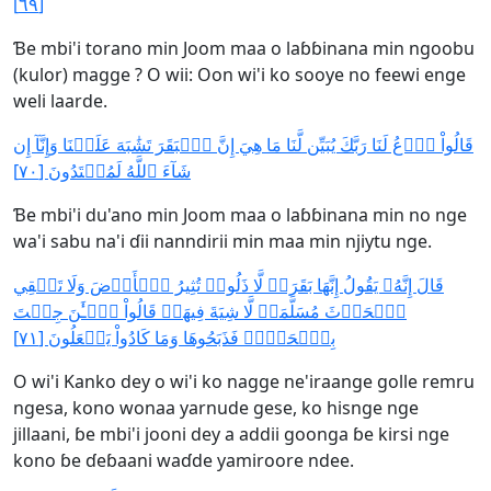
[٦٩]
Ɓe mbi'i torano min Joom maa o laɓɓinana min ngoobu
(kulor) magge ? O wii: Oon wi'i ko sooye no feewi enge
weli laarde.
قَالُواْ ٱدۡعُ لَنَا رَبَّكَ يُبَيِّن لَّنَا مَا هِيَ إِنَّ ٱلۡبَقَرَ تَشَٰبَهَ عَلَيۡنَا وَإِنَّآ إِن
شَآءَ ٱللَّهُ لَمُهۡتَدُونَ [٧٠]
Ɓe mbi'i du'ano min Joom maa o laɓɓinana min no nge
wa'i sabu na'i ɗii nanndirii min maa min njiytu nge.
قَالَ إِنَّهُۥ يَقُولُ إِنَّهَا بَقَرَةٞ لَّا ذَلُولٞ تُثِيرُ ٱلۡأَرۡضَ وَلَا تَسۡقِي
ٱلۡحَرۡثَ مُسَلَّمَةٞ لَّا شِيَةَ فِيهَاۚ قَالُواْ ٱلۡـَٰٔنَ جِئۡتَ
بِٱلۡحَقِّۚ فَذَبَحُوهَا وَمَا كَادُواْ يَفۡعَلُونَ [٧١]
O wi'i Kanko dey o wi'i ko nagge ne'iraange golle remru
ngesa, kono wonaa yarnude gese, ko hisnge nge
jillaani, ɓe mbi'i jooni dey a addii goonga ɓe kirsi nge
kono ɓe ɗeɓaani waɗde yamiroore ndee.