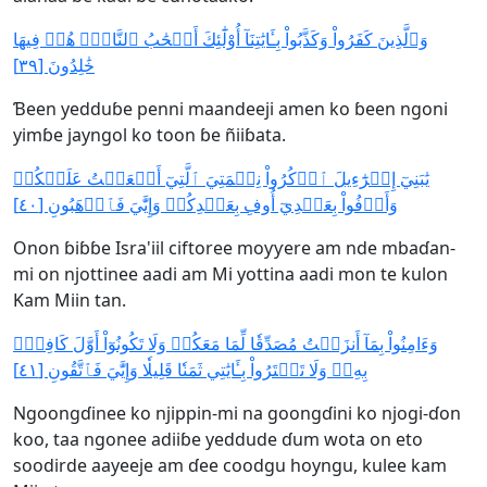
وَٱلَّذِينَ كَفَرُواْ وَكَذَّبُواْ بِـَٔايَٰتِنَآ أُوْلَٰٓئِكَ أَصۡحَٰبُ ٱلنَّارِۖ هُمۡ فِيهَا
خَٰلِدُونَ [٣٩]
Ɓeen yedduɓe penni maandeeji amen ko ɓeen ngoni
yimɓe jayngol ko toon ɓe ñiiɓata.
يَٰبَنِيٓ إِسۡرَٰٓءِيلَ ٱذۡكُرُواْ نِعۡمَتِيَ ٱلَّتِيٓ أَنۡعَمۡتُ عَلَيۡكُمۡ
وَأَوۡفُواْ بِعَهۡدِيٓ أُوفِ بِعَهۡدِكُمۡ وَإِيَّٰيَ فَٱرۡهَبُونِ [٤٠]
Onon ɓiɓɓe Isra'iil ciftoree moƴƴere am nde mbaɗan-
mi on njottinee aadi am Mi yottina aadi mon te kulon
Kam Miin tan.
وَءَامِنُواْ بِمَآ أَنزَلۡتُ مُصَدِّقٗا لِّمَا مَعَكُمۡ وَلَا تَكُونُوٓاْ أَوَّلَ كَافِرِۭ
بِهِۦۖ وَلَا تَشۡتَرُواْ بِـَٔايَٰتِي ثَمَنٗا قَلِيلٗا وَإِيَّٰيَ فَٱتَّقُونِ [٤١]
Ngoongɗinee ko njippin-mi na goongɗini ko njogi-ɗon
koo, taa ngonee adiiɓe yeddude ɗum wota on eto
soodirde aayeeje am ɗee coodgu hoyngu, kulee kam