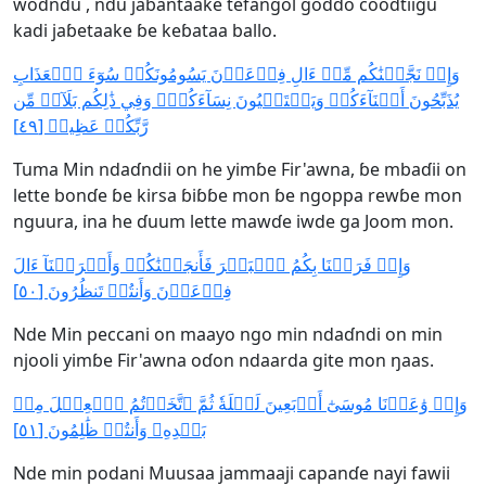
woɗndu , ndu jaɓantaake tefangol goɗɗo coodtiigu
kadi jaɓetaake ɓe keɓataa ballo.
وَإِذۡ نَجَّيۡنَٰكُم مِّنۡ ءَالِ فِرۡعَوۡنَ يَسُومُونَكُمۡ سُوٓءَ ٱلۡعَذَابِ
يُذَبِّحُونَ أَبۡنَآءَكُمۡ وَيَسۡتَحۡيُونَ نِسَآءَكُمۡۚ وَفِي ذَٰلِكُم بَلَآءٞ مِّن
رَّبِّكُمۡ عَظِيمٞ [٤٩]
Tuma Min ndaɗndii on he yimɓe Fir'awna, ɓe mbaɗii on
lette bonɗe ɓe kirsa ɓiɓɓe mon ɓe ngoppa rewɓe mon
nguura, ina he ɗuum lette mawɗe iwde ga Joom mon.
وَإِذۡ فَرَقۡنَا بِكُمُ ٱلۡبَحۡرَ فَأَنجَيۡنَٰكُمۡ وَأَغۡرَقۡنَآ ءَالَ
فِرۡعَوۡنَ وَأَنتُمۡ تَنظُرُونَ [٥٠]
Nde Min peccani on maayo ngo min ndaɗndi on min
njooli yimɓe Fir'awna oɗon ndaarda gite mon ŋaas.
وَإِذۡ وَٰعَدۡنَا مُوسَىٰٓ أَرۡبَعِينَ لَيۡلَةٗ ثُمَّ ٱتَّخَذۡتُمُ ٱلۡعِجۡلَ مِنۢ
بَعۡدِهِۦ وَأَنتُمۡ ظَٰلِمُونَ [٥١]
Nde min podani Muusaa jammaaji capanɗe nayi fawii