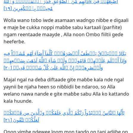
أَصَٰبِعَهُمۡ فِيٓ ءَاذَانِهِم مِّنَ ٱلصَّوَٰعِقِ حَذَرَ ٱلۡمَوۡتِۚ وَٱللَّهُ
مُحِيطُۢ بِٱلۡكَٰفِرِينَ [١٩]
Wolla wano toɓo iwde asamaan waɗngo niɓɓe e digaali
e maje ɓe cukka noppi maɓɓe sabu kartaali (parñite)
ngam reentaade maayde , Alla noon Ombo fiiltii geɗe
heeferɓe.
يَكَادُ ٱلۡبَرۡقُ يَخۡطَفُ أَبۡصَٰرَهُمۡۖ كُلَّمَآ أَضَآءَ لَهُم مَّشَوۡاْ فِيهِ
وَإِذَآ أَظۡلَمَ عَلَيۡهِمۡ قَامُواْۚ وَلَوۡ شَآءَ ٱللَّهُ لَذَهَبَ بِسَمۡعِهِمۡ
وَأَبۡصَٰرِهِمۡۚ إِنَّ ٱللَّهَ عَلَىٰ كُلِّ شَيۡءٖ قَدِيرٞ [٢٠]
Majal ngal na ɗeɓa diftaade gite maɓɓe kala nde ngal
yaynii ɓe njaha heen so niɓɓiɗii ɓe ndaroo, so Alla
welano nawa nanɗe e gite maɓɓe sabu Alla ko kattanɗo
kala huunde.
يَٰٓأَيُّهَا ٱلنَّاسُ ٱعۡبُدُواْ رَبَّكُمُ ٱلَّذِي خَلَقَكُمۡ وَٱلَّذِينَ مِن قَبۡلِكُمۡ
لَعَلَّكُمۡ تَتَّقُونَ [٢١]
Onon yimɓe ndewee Joom mon tagɗo on tagi adiiɓe on