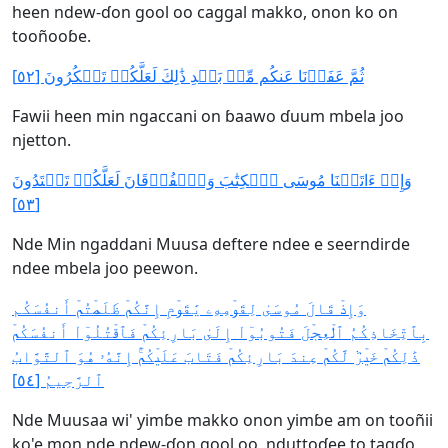
heen ndew-ɗon gool oo caggal makko, onon ko on
tooñooɓe.
ثُمَّ عَفَوۡنَا عَنكُم مِّنۢ بَعۡدِ ذَٰلِكَ لَعَلَّكُمۡ تَشۡكُرُونَ [٥٢]
Fawii heen min ngaccani on ɓaawo ɗuum mbela joo
njetton.
وَإِذۡ ءَاتَيۡنَا مُوسَى ٱلۡكِتَٰبَ وَٱلۡفُرۡقَانَ لَعَلَّكُمۡ تَهۡتَدُونَ
[٥٣]
Nde Min ngaddani Muusa deftere ndee e seerndirde
ndee mbela joo peewon.
وَإِذۡ قَالَ مُوسَىٰ لِقَوۡمِهِۦ يَٰقَوۡمِ إِنَّكُمۡ ظَلَمۡتُمۡ أَنفُسَكُم
بِٱتِّخَاذِكُمُ ٱلۡعِجۡلَ فَتُوبُوٓاْ إِلَىٰ بَارِئِكُمۡ فَٱقۡتُلُوٓاْ أَنفُسَكُمۡ
ذَٰلِكُمۡ خَيۡرٞ لَّكُمۡ عِندَ بَارِئِكُمۡ فَتَابَ عَلَيۡكُمۡۚ إِنَّهُۥ هُوَ ٱلتَّوَّابُ
ٱلرَّحِيمُ [٥٤]
Nde Muusaa wi' yimɓe makko onon yimɓe am on tooñii
ko'e mon nde ndew-ɗon gool oo, nduttoɗee to tagɗo