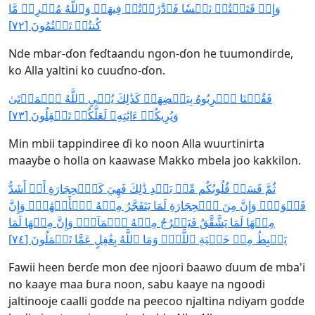
وَإِذۡ قَتَلۡتُمۡ نَفۡسٗا فَٱدَّٰرَٰءۡتُمۡ فِيهَاۖ وَٱللَّهُ مُخۡرِجٞ مَّا
كُنتُمۡ تَكۡتُمُونَ [٧٢]
Nde mbar-ɗon feɗtaandu ngon-ɗon he tuumondirde,
ko Alla yaltini ko cuuɗno-ɗon.
فَقُلۡنَا ٱضۡرِبُوهُ بِبَعۡضِهَاۚ كَذَٰلِكَ يُحۡيِ ٱللَّهُ ٱلۡمَوۡتَىٰ
وَيُرِيكُمۡ ءَايَٰتِهِۦ لَعَلَّكُمۡ تَعۡقِلُونَ [٧٣]
Min mbii tappindiree ɗi ko noon Alla wuurtinirta
maayɓe o holla on kaawase Makko mbela joo kakkilon.
ثُمَّ قَسَتۡ قُلُوبُكُم مِّنۢ بَعۡدِ ذَٰلِكَ فَهِيَ كَٱلۡحِجَارَةِ أَوۡ أَشَدُّ
قَسۡوَةٗۚ وَإِنَّ مِنَ ٱلۡحِجَارَةِ لَمَا يَتَفَجَّرُ مِنۡهُ ٱلۡأَنۡهَٰرُۚ وَإِنَّ
مِنۡهَا لَمَا يَشَّقَّقُ فَيَخۡرُجُ مِنۡهُ ٱلۡمَآءُۚ وَإِنَّ مِنۡهَا لَمَا
يَهۡبِطُ مِنۡ خَشۡيَةِ ٱللَّهِۗ وَمَا ٱللَّهُ بِغَٰفِلٍ عَمَّا تَعۡمَلُونَ [٧٤]
Fawii heen ɓerɗe mon ɗee njoori ɓaawo ɗuum ɗe mba'i
no kaaƴe maa ɓura noon, sabu kaaƴe na ngoodi
jaltinooje caalli goɗɗe na peecoo njaltina ndiyam goɗɗe