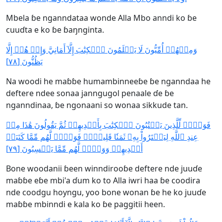
Mbela ɓe nganndataa wonde Alla Mbo anndi ko ɓe
cuuɗta e ko ɓe ɓaŋnginta.
وَمِنۡهُمۡ أُمِّيُّونَ لَا يَعۡلَمُونَ ٱلۡكِتَٰبَ إِلَّآ أَمَانِيَّ وَإِنۡ هُمۡ إِلَّا
يَظُنُّونَ [٧٨]
Na woodi he maɓɓe humambinneeɓe ɓe nganndaa he
deftere ndee sonaa janngugol penaale ɗe ɓe
nganndinaa, ɓe ngonaani so wonaa sikkude tan.
فَوَيۡلٞ لِّلَّذِينَ يَكۡتُبُونَ ٱلۡكِتَٰبَ بِأَيۡدِيهِمۡ ثُمَّ يَقُولُونَ هَٰذَا مِنۡ
عِندِ ٱللَّهِ لِيَشۡتَرُواْ بِهِۦ ثَمَنٗا قَلِيلٗاۖ فَوَيۡلٞ لَّهُم مِّمَّا كَتَبَتۡ
أَيۡدِيهِمۡ وَوَيۡلٞ لَّهُم مِّمَّا يَكۡسِبُونَ [٧٩]
Bone woodanii ɓeen winndirooɓe deftere nde juuɗe
maɓɓe eɓe mbi'a ɗum ko to Alla iwri haa ɓe coodira
nde coodgu hoyngu, yoo bone wonan ɓe he ko juuɗe
maɓɓe mbinndi e kala ko ɓe paggitii heen.