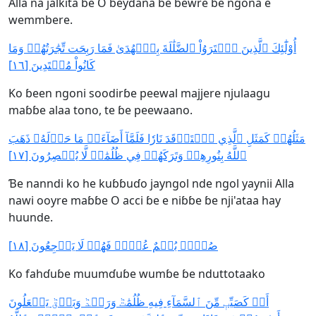
Alla na jalkita ɓe O ɓeydana ɓe bewre ɓe ngona e
wemmbere.
أُوْلَٰٓئِكَ ٱلَّذِينَ ٱشۡتَرَوُاْ ٱلضَّلَٰلَةَ بِٱلۡهُدَىٰ فَمَا رَبِحَت تِّجَٰرَتُهُمۡ وَمَا
كَانُواْ مُهۡتَدِينَ [١٦]
Ko ɓeen ngoni soodirɓe peewal majjere njulaagu
maɓɓe alaa tono, te ɓe peewaano.
مَثَلُهُمۡ كَمَثَلِ ٱلَّذِي ٱسۡتَوۡقَدَ نَارٗا فَلَمَّآ أَضَآءَتۡ مَا حَوۡلَهُۥ ذَهَبَ
ٱللَّهُ بِنُورِهِمۡ وَتَرَكَهُمۡ فِي ظُلُمَٰتٖ لَّا يُبۡصِرُونَ [١٧]
Ɓe nanndi ko he kuɓɓuɗo jayngol nde ngol yaynii Alla
nawi ooyre maɓɓe O acci ɓe e niɓɓe ɓe nji'ataa hay
huunde.
صُمُّۢ بُكۡمٌ عُمۡيٞ فَهُمۡ لَا يَرۡجِعُونَ [١٨]
Ko fahɗuɓe muumɗuɓe wumɓe ɓe nduttotaako
أَوۡ كَصَيِّبٖ مِّنَ ٱلسَّمَآءِ فِيهِ ظُلُمَٰتٞ وَرَعۡدٞ وَبَرۡقٞ يَجۡعَلُونَ