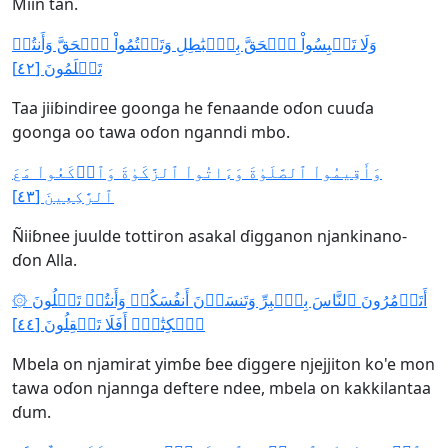
Miin tan.
وَلَا تَلۡبِسُواْ ٱلۡحَقَّ بِٱلۡبَٰطِلِ وَتَكۡتُمُواْ ٱلۡحَقَّ وَأَنتُمۡ
تَعۡلَمُونَ [٤٢]
Taa jiiɓindiree goonga he fenaande oɗon cuuɗa
goonga oo tawa oɗon nganndi mbo.
وَأَقِيمُواْ ٱلصَّلَوٰةَ وَءَاتُواْ ٱلزَّكَوٰةَ وَٱرۡكَعُواْ مَعَ
ٱلرَّٰكِعِينَ [٤٣]
Ñiiɓnee juulde tottiron asakal ɗigganon njankinano-
ɗon Alla.
۞ أَتَأۡمُرُونَ ٱلنَّاسَ بِٱلۡبِرِّ وَتَنسَوۡنَ أَنفُسَكُمۡ وَأَنتُمۡ تَتۡلُونَ
ٱلۡكِتَٰبَۚ أَفَلَا تَعۡقِلُونَ [٤٤]
Mbela on njamirat yimɓe ɓee ɗiggere njejjiton ko'e mon
tawa oɗon njannga deftere ndee, mbela on kakkilantaa
ɗum.