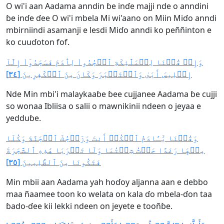
O wi'i aan Aadama anndin ɓe inɗe majji nde o anndini
ɓe inɗe ɗee O wi'i mbela Mi wi'aano on Miin Miɗo anndi
mbirniindi asamanji e lesdi Miɗo anndi ko peññinton e
ko cuuɗoton fof.
وَإِذۡ قُلۡنَا لِلۡمَلَٰٓئِكَةِ ٱسۡجُدُواْ لِأٓدَمَ فَسَجَدُوٓاْ إِلَّآ
إِبۡلِيسَ أَبَىٰ وَٱسۡتَكۡبَرَ وَكَانَ مِنَ ٱلۡكَٰفِرِينَ [٣٤]
Nde Min mbi'i malaykaaɓe ɓee cujjanee Aadama ɓe cujji
so wonaa Ibliisa o salii o mawnikinii ndeen o jeyaa e
yedduɓe.
وَقُلۡنَا يَٰٓـَٔادَمُ ٱسۡكُنۡ أَنتَ وَزَوۡجُكَ ٱلۡجَنَّةَ وَكُلَا
مِنۡهَا رَغَدًا حَيۡثُ شِئۡتُمَا وَلَا تَقۡرَبَا هَٰذِهِ ٱلشَّجَرَةَ
فَتَكُونَا مِنَ ٱلظَّٰلِمِينَ [٣٥]
Min mbii aan Aadama yah hoɗoy aljanna aan e debbo
maa ñaamee toon ko welata on kala ɗo mbela-ɗon taa
ɓado-ɗee kii lekki ndeen on jeyete e tooñɓe.