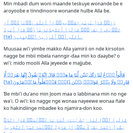
Min mbaɗi ɗum woni maande teskuye wonande ɓe e
aroyooɓe e tinndinoore wonande hulɓe Alla ɓe.
وَإِذۡ قَالَ مُوسَىٰ لِقَوۡمِهِۦٓ إِنَّ ٱللَّهَ يَأۡمُرُكُمۡ أَن
تَذۡبَحُواْ بَقَرَةٗۖ قَالُوٓاْ أَتَتَّخِذُنَا هُزُوٗاۖ قَالَ أَعُوذُ
بِٱللَّهِ أَنۡ أَكُونَ مِنَ ٱلۡجَٰهِلِينَ [٦٧]
Muusaa wi'i yimɓe makko Alla yamirii on nde kirsoton
nagge ɓe mbii mbela nanngir-ɗaa min ko ɗaayɓe? o
wi'i: miɗo moolii Alla jeyeede e majjuɓe.
قَالُواْ ٱدۡعُ لَنَا رَبَّكَ يُبَيِّن لَّنَا مَا هِيَۚ قَالَ إِنَّهُۥ يَقُولُ إِنَّهَا بَقَرَةٞ لَّا
فَارِضٞ وَلَا بِكۡرٌ عَوَانُۢ بَيۡنَ ذَٰلِكَۖ فَٱفۡعَلُواْ مَا تُؤۡمَرُونَ [٦٨]
Ɓe mbi'i du'ano min Joom maa o laɓɓinana min no nge
wa'i. O wi'i: ko nagge nge wonaa nayeewe wonaa ñale
ko hakindiinge mbaɗee ko njamira-ɗon koo.
قَالُواْ ٱدۡعُ لَنَا رَبَّكَ يُبَيِّن لَّنَا مَا لَوۡنُهَاۚ قَالَ إِنَّهُۥ
يَقُولُ إِنَّهَا بَقَرَةٞ صَفۡرَآءُ فَاقِعٞ لَّوۡنُهَا تَسُرُّ ٱلنَّٰظِرِينَ