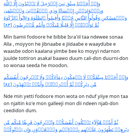
وَإِذۡ أَخَذۡنَا مِيثَٰقَ بَنِيٓ إِسۡرَٰٓءِيلَ لَا تَعۡبُدُونَ إِلَّا ٱللَّهَ
وَبِٱلۡوَٰلِدَيۡنِ إِحۡسَانٗا وَذِي ٱلۡقُرۡبَىٰ وَٱلۡيَتَٰمَىٰ
وَٱلۡمَسَٰكِينِ وَقُولُواْ لِلنَّاسِ حُسۡنٗا وَأَقِيمُواْ ٱلصَّلَوٰةَ وَءَاتُواْ ٱلزَّكَوٰةَ
ثُمَّ تَوَلَّيۡتُمۡ إِلَّا قَلِيلٗا مِّنكُمۡ وَأَنتُم مُّعۡرِضُونَ [٨٣]
Min ɓamii fodoore he ɓiɓɓe Isra'iil taa ndewee sonaa
Alla , moƴƴon he jibnaaɓe e jiidaaɓe e waayɗuɓe e
waasɓe oɗon kaalana yimɓe ɓee ko moƴƴi ndarnon
juulde tottiron asakal ɓaawo ɗuum cali-ɗon ɗuurni-ɗon
so wonaa seeɗa he mooɗon.
وَإِذۡ أَخَذۡنَا مِيثَٰقَكُمۡ لَا تَسۡفِكُونَ دِمَآءَكُمۡ وَلَا تُخۡرِجُونَ أَنفُسَكُم
مِّن دِيَٰرِكُمۡ ثُمَّ أَقۡرَرۡتُمۡ وَأَنتُمۡ تَشۡهَدُونَ [٨٤]
Nde min ƴetti fodoore mon wota on nduf ƴiiƴe mon taa
on njaltin ko'e mon galleeji mon ɗii ndeen njaɓ-ɗon
ceediɗon ɗum.
ثُمَّ أَنتُمۡ هَٰٓؤُلَآءِ تَقۡتُلُونَ أَنفُسَكُمۡ وَتُخۡرِجُونَ فَرِيقٗا مِّنكُم مِّن
دِيَٰرِهِمۡ تَظَٰهَرُونَ عَلَيۡهِم بِٱلۡإِثۡمِ وَٱلۡعُدۡوَٰنِ وَإِن يَأۡتُوكُمۡ