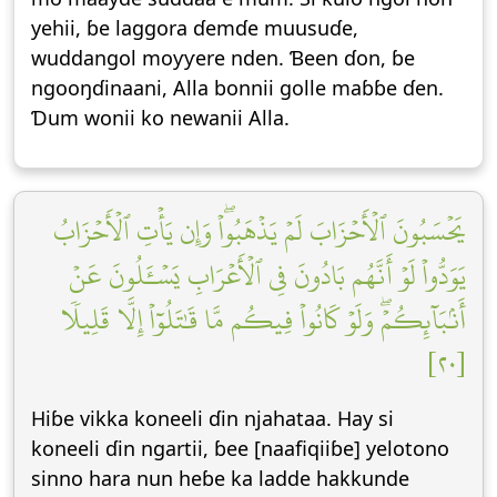
yehii, ɓe laggora ɗemɗe muusuɗe,
wuddangol moƴƴere nden. Ɓeen ɗon, ɓe
ngooŋɗinaani, Alla bonnii golle maɓɓe ɗen.
Ɗum wonii ko newanii Alla.
يَحۡسَبُونَ ٱلۡأَحۡزَابَ لَمۡ يَذۡهَبُواْۖ وَإِن يَأۡتِ ٱلۡأَحۡزَابُ
يَوَدُّواْ لَوۡ أَنَّهُم بَادُونَ فِي ٱلۡأَعۡرَابِ يَسۡـَٔلُونَ عَنۡ
أَنۢبَآئِكُمۡۖ وَلَوۡ كَانُواْ فِيكُم مَّا قَٰتَلُوٓاْ إِلَّا قَلِيلٗا
[٢٠]
Hiɓe vikka koneeli ɗin njahataa. Hay si
koneeli ɗin ngartii, ɓee [naafiqiiɓe] yelotono
sinno hara nun heɓe ka ladde hakkunde