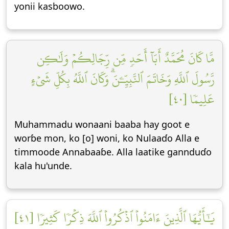
yonii kasboowo.
مَّا كَانَ مُحَمَّدٌ أَبَآ أَحَدٖ مِّن رِّجَالِكُمۡ وَلَٰكِن
رَّسُولَ ٱللَّهِ وَخَاتَمَ ٱلنَّبِيِّـۧنَۗ وَكَانَ ٱللَّهُ بِكُلِّ شَيۡءٍ
عَلِيمٗا [٤٠]
Muhammadu wonaani baaba hay goot e
worɓe mon, ko [o] woni, ko Nulaaɗo Alla e
timmoode Annabaaɓe. Alla laatike gannduɗo
kala hu'unde.
يَٰٓأَيُّهَا ٱلَّذِينَ ءَامَنُواْ ٱذۡكُرُواْ ٱللَّهَ ذِكۡرٗا كَثِيرٗا [٤١]