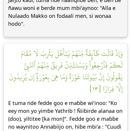
Jaŋto kadi, tuma nde naafiqiiɓe ɓen, e ɓen ɓe
ñawu woni e ɓerɗe mum mbi'aynoo: "Alla e
Nulaaɗo Makko on fodaali men, si wonaa
hodo".
وَإِذۡ قَالَت طَّآئِفَةٞ مِّنۡهُمۡ يَٰٓأَهۡلَ يَثۡرِبَ لَا مُقَامَ
لَكُمۡ فَٱرۡجِعُواْۚ وَيَسۡتَـٔۡذِنُ فَرِيقٞ مِّنۡهُمُ ٱلنَّبِيَّ
يَقُولُونَ إِنَّ بُيُوتَنَا عَوۡرَةٞ وَمَا هِيَ بِعَوۡرَةٍۖ إِن يُرِيدُونَ
إِلَّا فِرَارٗا [١٣]
E tuma nde fedde goo e maɓɓe wi'inoo: "Ko
eey mon yo yimɓe Yathrib ! Ñiiɓirde alanaa on
(ɗoo), yiltitee [ka mon]". Fedde goo e maɓɓe
no waynitoo Annabiijo on, hiɓe mbi'a : "Cuuɗi