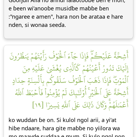
Gooŋɗii Alla no anndi falaotooɓe ɓen e mon,
e ɓeen wi'anooɓe musiɗɓe maɓɓe ɓen
:"ngaree e amen", hara non ɓe arataa e hare
nden, si wonaa seeɗa.
أَشِحَّةً عَلَيۡكُمۡۖ فَإِذَا جَآءَ ٱلۡخَوۡفُ رَأَيۡتَهُمۡ يَنظُرُونَ
إِلَيۡكَ تَدُورُ أَعۡيُنُهُمۡ كَٱلَّذِي يُغۡشَىٰ عَلَيۡهِ مِنَ
ٱلۡمَوۡتِۖ فَإِذَا ذَهَبَ ٱلۡخَوۡفُ سَلَقُوكُم بِأَلۡسِنَةٍ حِدَادٍ
أَشِحَّةً عَلَى ٱلۡخَيۡرِۚ أُوْلَٰٓئِكَ لَمۡ يُؤۡمِنُواْ فَأَحۡبَطَ ٱللَّهُ
أَعۡمَٰلَهُمۡۚ وَكَانَ ذَٰلِكَ عَلَى ٱللَّهِ يَسِيرٗا [١٩]
ko wuddan ɓe on. Si kulol ngol arii, a yi'at
hiɓe ndaare, hara gite maɓɓe no yiilora wa
mo maayde suddaa e mum. Si kulo ngol non