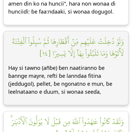
amen ɗin ko na huncii", hara non wonaa ɗi
hunciiɗi: ɓe faa:ndaaki, si wonaa dogugol.
وَلَوۡ دُخِلَتۡ عَلَيۡهِم مِّنۡ أَقۡطَارِهَا ثُمَّ سُئِلُواْ ٱلۡفِتۡنَةَ
لَأٓتَوۡهَا وَمَا تَلَبَّثُواْ بِهَآ إِلَّا يَسِيرٗا [١٤]
Hay si tawno (añɓe) ɓen naatiranno ɓe
ɓannge mayre, refti ɓe lanndaa fitina
(jeddugol), pellet, ɓe ngonatno e mun, ɓe
leelnataano e ɗuum, si wonaa seeɗa,
وَلَقَدۡ كَانُواْ عَٰهَدُواْ ٱللَّهَ مِن قَبۡلُ لَا يُوَلُّونَ ٱلۡأَدۡبَٰرَۚ