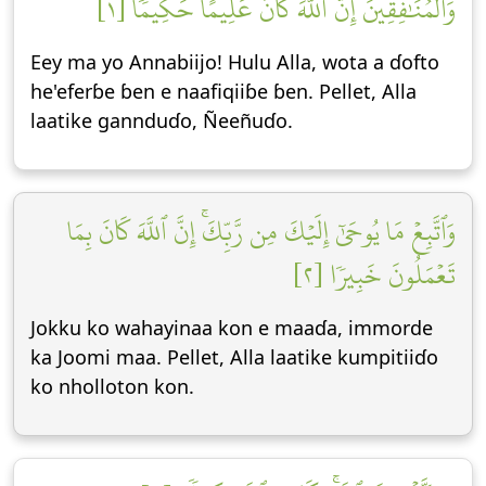
وَٱلۡمُنَٰفِقِينَۚ إِنَّ ٱللَّهَ كَانَ عَلِيمًا حَكِيمٗا [١]
Eey ma yo Annabiijo! Hulu Alla, wota a ɗofto
he'eferɓe ɓen e naafiqiiɓe ɓen. Pellet, Alla
laatike gannduɗo, Ñeeñuɗo.
وَٱتَّبِعۡ مَا يُوحَىٰٓ إِلَيۡكَ مِن رَّبِّكَۚ إِنَّ ٱللَّهَ كَانَ بِمَا
تَعۡمَلُونَ خَبِيرٗا [٢]
Jokku ko wahayinaa kon e maaɗa, immorde
ka Joomi maa. Pellet, Alla laatike kumpitiiɗo
ko nholloton kon.