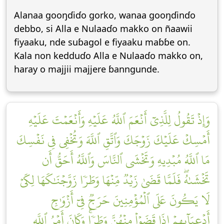
Alanaa gooŋɗiɗo gorko, wanaa gooŋɗinɗo
debbo, si Alla e Nulaaɗo makko on ñaawii
fiyaaku, nde suɓagol e fiyaaku maɓɓe on.
Kala non kedduɗo Alla e Nulaaɗo makko on,
haray o majjii majjere ɓanngunde.
وَإِذۡ تَقُولُ لِلَّذِيٓ أَنۡعَمَ ٱللَّهُ عَلَيۡهِ وَأَنۡعَمۡتَ عَلَيۡهِ
أَمۡسِكۡ عَلَيۡكَ زَوۡجَكَ وَٱتَّقِ ٱللَّهَ وَتُخۡفِي فِي نَفۡسِكَ
مَا ٱللَّهُ مُبۡدِيهِ وَتَخۡشَى ٱلنَّاسَ وَٱللَّهُ أَحَقُّ أَن
تَخۡشَىٰهُۖ فَلَمَّا قَضَىٰ زَيۡدٞ مِّنۡهَا وَطَرٗا زَوَّجۡنَٰكَهَا لِكَيۡ
لَا يَكُونَ عَلَى ٱلۡمُؤۡمِنِينَ حَرَجٞ فِيٓ أَزۡوَٰجِ
أَدۡعِيَآئِهِمۡ إِذَا قَضَوۡاْ مِنۡهُنَّ وَطَرٗاۚ وَكَانَ أَمۡرُ ٱللَّهِ