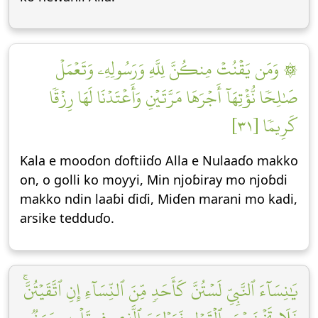
۞ وَمَن يَقۡنُتۡ مِنكُنَّ لِلَّهِ وَرَسُولِهِۦ وَتَعۡمَلۡ
صَٰلِحٗا نُّؤۡتِهَآ أَجۡرَهَا مَرَّتَيۡنِ وَأَعۡتَدۡنَا لَهَا رِزۡقٗا
كَرِيمٗا [٣١]
Kala e mooɗon ɗoftiiɗo Alla e Nulaaɗo makko
on, o golli ko moƴƴi, Min njoɓiray mo njoɓdi
makko ndin laaɓi ɗiɗi, Miɗen marani mo kadi,
arsike tedduɗo.
يَٰنِسَآءَ ٱلنَّبِيِّ لَسۡتُنَّ كَأَحَدٖ مِّنَ ٱلنِّسَآءِ إِنِ ٱتَّقَيۡتُنَّۚ