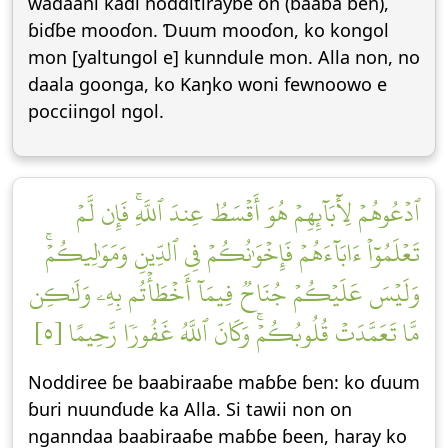
waɗaani kadi nodditirayɓe on (baaba ɓen),
ɓiɗɓe mooɗon. Ɗuum mooɗon, ko kongol
mon [yaltungol e] kunndule mon. Alla non, no
daala goonga, ko Kaŋko woni fewnoowo e
pocciingol ngol.
ٱدۡعُوهُمۡ لِأٓبَآئِهِمۡ هُوَ أَقۡسَطُ عِندَ ٱللَّهِۚ فَإِن لَّمۡ
تَعۡلَمُوٓاْ ءَابَآءَهُمۡ فَإِخۡوَٰنُكُمۡ فِي ٱلدِّينِ وَمَوَٰلِيكُمۡۚ
وَلَيۡسَ عَلَيۡكُمۡ جُنَاحٞ فِيمَآ أَخۡطَأۡتُم بِهِۦ وَلَٰكِن
مَّا تَعَمَّدَتۡ قُلُوبُكُمۡۚ وَكَانَ ٱللَّهُ غَفُورٗا رَّحِيمًا [٥]
Noddiree ɓe baabiraaɓe maɓɓe ɓen: ko ɗuum
ɓuri nuunɗude ka Alla. Si tawii non on
nganndaa baabiraaɓe maɓɓe ɓeen, haray ko