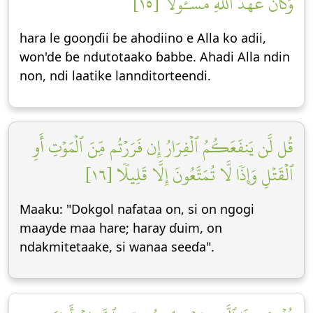
وَكَانَ عَهۡدُ ٱللَّهِ مَسۡـُٔولٗا [١٥]
hara le gooŋɗii ɓe ahodiino e Alla ko adii,
won'de ɓe ndutotaako ɓabbe. Ahadi Alla ndin
non, ndi laatike lannditorteendi.
قُل لَّن يَنفَعَكُمُ ٱلۡفِرَارُ إِن فَرَرۡتُم مِّنَ ٱلۡمَوۡتِ أَوِ
ٱلۡقَتۡلِ وَإِذٗا لَّا تُمَتَّعُونَ إِلَّا قَلِيلٗا [١٦]
Maaku: "Dokgol nafataa on, si on ngogi
maayde maa hare; haray ɗuim, on
ndakmitetaake, si wanaa seeɗa".