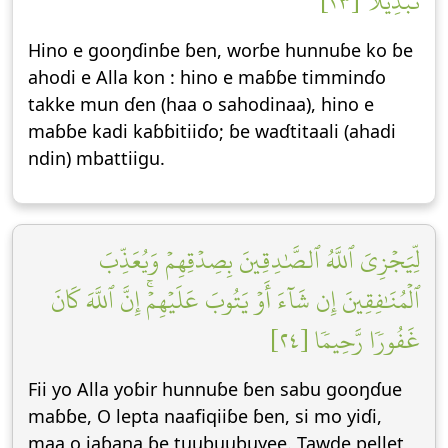
تَبۡدِيلٗا [٢٣]
Hino e gooŋɗinɓe ɓen, worɓe hunnuɓe ko ɓe
ahodi e Alla kon : hino e maɓɓe timminɗo
takke mun ɗen (haa o sahodinaa), hino e
maɓɓe kadi kaɓɓitiiɗo; ɓe waɗtitaali (ahadi
ndin) mbattiigu.
لِّيَجۡزِيَ ٱللَّهُ ٱلصَّٰدِقِينَ بِصِدۡقِهِمۡ وَيُعَذِّبَ
ٱلۡمُنَٰفِقِينَ إِن شَآءَ أَوۡ يَتُوبَ عَلَيۡهِمۡۚ إِنَّ ٱللَّهَ كَانَ
غَفُورٗا رَّحِيمٗا [٢٤]
Fii yo Alla yoɓir hunnuɓe ɓen sabu gooŋɗue
maɓɓe, O lepta naafiqiiɓe ɓen, si mo yiɗi,
maa o jaɓana ɓe tuubuubuyee. Tawde pellet,