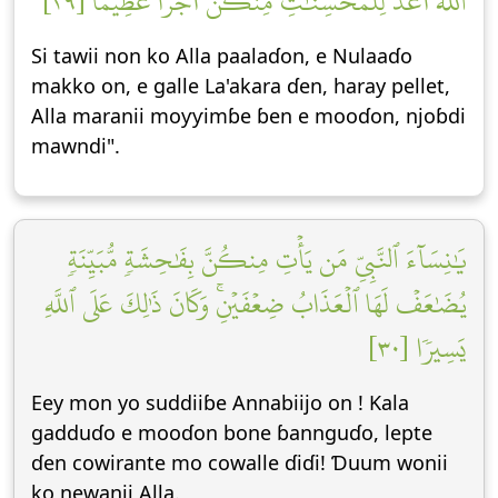
ٱللَّهَ أَعَدَّ لِلۡمُحۡسِنَٰتِ مِنكُنَّ أَجۡرًا عَظِيمٗا [٢٩]
Si tawii non ko Alla paalaɗon, e Nulaaɗo
makko on, e galle La'akara ɗen, haray pellet,
Alla maranii moƴƴimɓe ɓen e mooɗon, njoɓdi
mawndi".
يَٰنِسَآءَ ٱلنَّبِيِّ مَن يَأۡتِ مِنكُنَّ بِفَٰحِشَةٖ مُّبَيِّنَةٖ
يُضَٰعَفۡ لَهَا ٱلۡعَذَابُ ضِعۡفَيۡنِۚ وَكَانَ ذَٰلِكَ عَلَى ٱللَّهِ
يَسِيرٗا [٣٠]
Eey mon yo suddiiɓe Annabiijo on ! Kala
gadduɗo e mooɗon bone ɓannguɗo, lepte
ɗen cowirante mo cowalle ɗiɗi! Ɗuum wonii
ko newanii Alla.