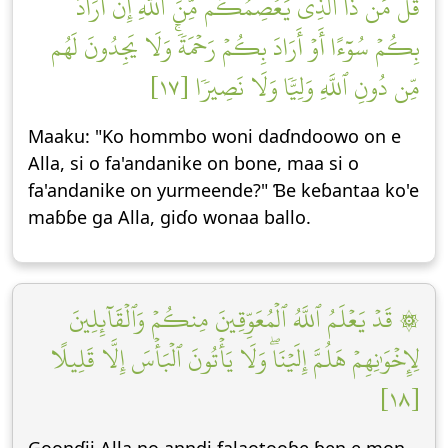
قُلۡ مَن ذَا ٱلَّذِي يَعۡصِمُكُم مِّنَ ٱللَّهِ إِنۡ أَرَادَ
بِكُمۡ سُوٓءًا أَوۡ أَرَادَ بِكُمۡ رَحۡمَةٗۚ وَلَا يَجِدُونَ لَهُم
مِّن دُونِ ٱللَّهِ وَلِيّٗا وَلَا نَصِيرٗا [١٧]
Maaku: "Ko hommbo woni daɗndoowo on e
Alla, si o fa'andanike on bone, maa si o
fa'andanike on yurmeende?" Ɓe keɓantaa ko'e
maɓɓe ga Alla, giɗo wonaa ballo.
۞ قَدۡ يَعۡلَمُ ٱللَّهُ ٱلۡمُعَوِّقِينَ مِنكُمۡ وَٱلۡقَآئِلِينَ
لِإِخۡوَٰنِهِمۡ هَلُمَّ إِلَيۡنَاۖ وَلَا يَأۡتُونَ ٱلۡبَأۡسَ إِلَّا قَلِيلًا
[١٨]