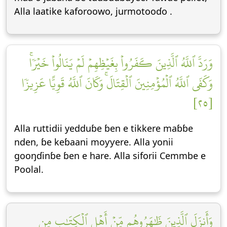
Alla laatike kaforoowo, jurmotooɗo .
وَرَدَّ ٱللَّهُ ٱلَّذِينَ كَفَرُواْ بِغَيۡظِهِمۡ لَمۡ يَنَالُواْ خَيۡرٗاۚ
وَكَفَى ٱللَّهُ ٱلۡمُؤۡمِنِينَ ٱلۡقِتَالَۚ وَكَانَ ٱللَّهُ قَوِيًّا عَزِيزٗا
[٢٥]
Alla ruttidii yedduɓe ɓen e tikkere maɓɓe
nden, ɓe keɓaani moƴƴere. Alla yonii
gooŋɗinɓe ɓen e hare. Alla siforii Cemmbe e
Poolal.
وَأَنزَلَ ٱلَّذِينَ ظَٰهَرُوهُم مِّنۡ أَهۡلِ ٱلۡكِتَٰبِ مِن