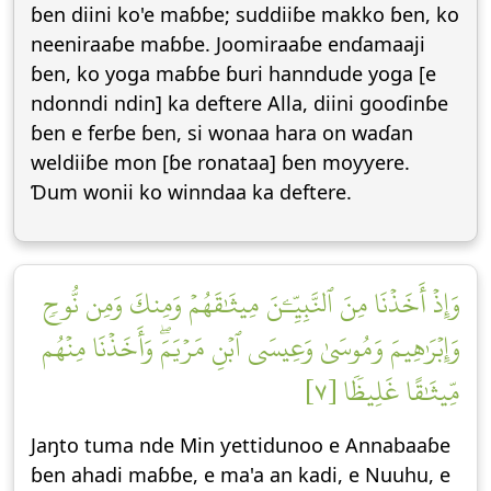
ɓen diini ko'e maɓɓe; suddiiɓe makko ɓen, ko
neeniraaɓe maɓɓe. Joomiraaɓe enɗamaaji
ɓen, ko yoga maɓɓe ɓuri hanndude yoga [e
ndonndi ndin] ka deftere Alla, diini gooɗinɓe
ɓen e ferɓe ɓen, si wonaa hara on waɗan
weldiiɓe mon [ɓe ronataa] ɓen moƴƴere.
Ɗum wonii ko winndaa ka deftere.
وَإِذۡ أَخَذۡنَا مِنَ ٱلنَّبِيِّـۧنَ مِيثَٰقَهُمۡ وَمِنكَ وَمِن نُّوحٖ
وَإِبۡرَٰهِيمَ وَمُوسَىٰ وَعِيسَى ٱبۡنِ مَرۡيَمَۖ وَأَخَذۡنَا مِنۡهُم
مِّيثَٰقًا غَلِيظٗا [٧]
Jaŋto tuma nde Min ƴettidunoo e Annabaaɓe
ɓen ahadi maɓɓe, e ma'a an kadi, e Nuuhu, e