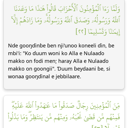
وَلَمَّا رَءَا ٱلۡمُؤۡمِنُونَ ٱلۡأَحۡزَابَ قَالُواْ هَٰذَا مَا وَعَدَنَا
ٱللَّهُ وَرَسُولُهُۥ وَصَدَقَ ٱللَّهُ وَرَسُولُهُۥۚ وَمَا زَادَهُمۡ إِلَّآ
إِيمَٰنٗا وَتَسۡلِيمٗا [٢٢]
Nde gooŋɗinɓe ɓen nji'unoo koneeli ɗin, ɓe
mbi'i: "Ko ɗuum woni ko Alla e Nulaaɗo
makko on fodi men; haray Alla e Nulaaɗo
makko on goongii". Ɗuum ɓeydaani ɓe, si
wonaa gooŋɗinal e jebbilaare.
مِّنَ ٱلۡمُؤۡمِنِينَ رِجَالٞ صَدَقُواْ مَا عَٰهَدُواْ ٱللَّهَ عَلَيۡهِۖ
فَمِنۡهُم مَّن قَضَىٰ نَحۡبَهُۥ وَمِنۡهُم مَّن يَنتَظِرُۖ وَمَا بَدَّلُواْ