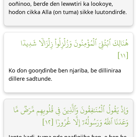
ooñinoo, ɓerɗe ɗen lewwtiri ka lookoƴe,
hoɗon cikka Alla (on tuma) sikke luutondirɗe.
هُنَالِكَ ٱبۡتُلِيَ ٱلۡمُؤۡمِنُونَ وَزُلۡزِلُواْ زِلۡزَالٗا شَدِيدٗا
[١١]
Ko ɗon gooŋɗinɓe ɓen njariba, ɓe dilliniraa
dillere saɗtunde.
وَإِذۡ يَقُولُ ٱلۡمُنَٰفِقُونَ وَٱلَّذِينَ فِي قُلُوبِهِم مَّرَضٞ مَّا
وَعَدَنَا ٱللَّهُ وَرَسُولُهُۥٓ إِلَّا غُرُورٗا [١٢]