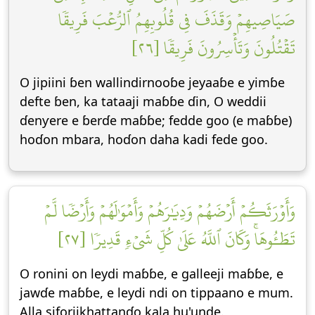
صَيَاصِيهِمۡ وَقَذَفَ فِي قُلُوبِهِمُ ٱلرُّعۡبَ فَرِيقٗا
تَقۡتُلُونَ وَتَأۡسِرُونَ فَرِيقٗا [٢٦]
O jipiini ɓen wallindirnooɓe jeyaaɓe e yimɓe
defte ɓen, ka tataaji maɓɓe ɗin, O weddii
ɗenƴere e ɓerɗe maɓɓe; fedde goo (e maɓɓe)
hoɗon mbara, hoɗon daha kadi fede goo.
وَأَوۡرَثَكُمۡ أَرۡضَهُمۡ وَدِيَٰرَهُمۡ وَأَمۡوَٰلَهُمۡ وَأَرۡضٗا لَّمۡ
تَطَـُٔوهَاۚ وَكَانَ ٱللَّهُ عَلَىٰ كُلِّ شَيۡءٖ قَدِيرٗا [٢٧]
O ronini on leydi maɓɓe, e galleeji maɓɓe, e
jawɗe maɓɓe, e leydi ndi on tippaano e mum.
Alla siforiikhattanɗo kala hu'unde.