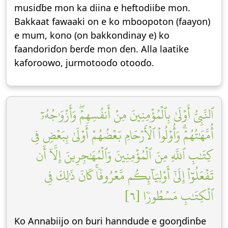
musiɗɓe mon ka diina e heftodiiɓe mon.
Bakkaat fawaaki on e ko mboopoton (faayon)
e mum, kono (on bakkondinay e) ko
faandoriɗon ɓerɗe mon ɗen. Alla laatike
kaforoowo, jurmotooɗo otooɗo.
ٱلنَّبِيُّ أَوۡلَىٰ بِٱلۡمُؤۡمِنِينَ مِنۡ أَنفُسِهِمۡۖ وَأَزۡوَٰجُهُۥٓ
أُمَّهَٰتُهُمۡۗ وَأُوْلُواْ ٱلۡأَرۡحَامِ بَعۡضُهُمۡ أَوۡلَىٰ بِبَعۡضٖ فِي
كِتَٰبِ ٱللَّهِ مِنَ ٱلۡمُؤۡمِنِينَ وَٱلۡمُهَٰجِرِينَ إِلَّآ أَن
تَفۡعَلُوٓاْ إِلَىٰٓ أَوۡلِيَآئِكُم مَّعۡرُوفٗاۚ كَانَ ذَٰلِكَ فِي
ٱلۡكِتَٰبِ مَسۡطُورٗا [٦]
Ko Annabiijo on ɓuri hanndude e gooŋɗinɓe