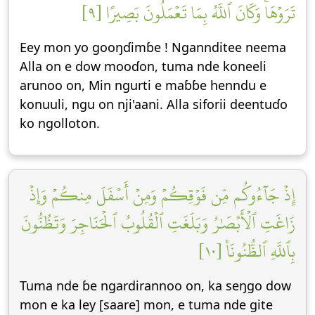
تَرَوۡهَاۚ وَكَانَ ٱللَّهُ بِمَا تَعۡمَلُونَ بَصِيرًا [٩]
Eey mon yo gooŋɗimɓe ! Ngannditee neema
Alla on e dow mooɗon, tuma nde koneeli
arunoo on, Min ngurti e maɓɓe henndu e
konuuli, ngu on nji'aani. Alla siforii deentuɗo
ko ngolloton.
إِذۡ جَآءُوكُم مِّن فَوۡقِكُمۡ وَمِنۡ أَسۡفَلَ مِنكُمۡ وَإِذۡ
زَاغَتِ ٱلۡأَبۡصَٰرُ وَبَلَغَتِ ٱلۡقُلُوبُ ٱلۡحَنَاجِرَ وَتَظُنُّونَ
بِٱللَّهِ ٱلظُّنُونَا۠ [١٠]
Tuma nde ɓe ngardirannoo on, ka seŋgo dow
mon e ka ley [saare] mon, e tuma nde gite