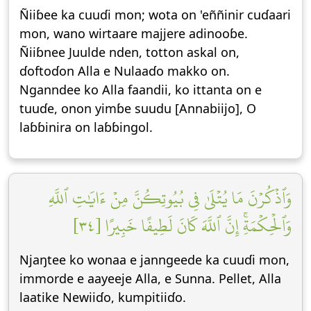
Ñiiɓee ka cuuɗi mon; wota on 'eññinir cuɗaari
mon, wano wirtaare majjere adinooɓe.
Ñiiɓnee Juulde nden, totton askal on,
ɗoftoɗon Alla e Nulaaɗo makko on.
Nganndee ko Alla faandii, ko ittanta on e
tuuɗe, onon yimɓe suudu [Annabiijo], O
laɓɓinira on laɓɓingol.
وَٱذۡكُرۡنَ مَا يُتۡلَىٰ فِي بُيُوتِكُنَّ مِنۡ ءَايَٰتِ ٱللَّهِ
وَٱلۡحِكۡمَةِۚ إِنَّ ٱللَّهَ كَانَ لَطِيفًا خَبِيرًا [٣٤]
Njaŋtee ko wonaa e janngeede ka cuuɗi mon,
immorde e aayeeje Alla, e Sunna. Pellet, Alla
laatike Newiiɗo, kumpitiiɗo.