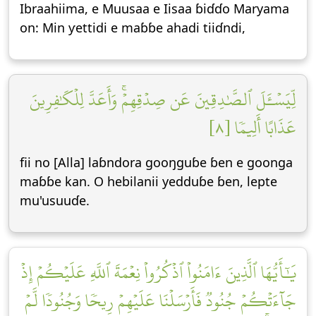
Ibraahiima, e Muusaa e Iisaa ɓiɗɗo Maryama
on: Min ƴettidi e maɓɓe ahadi tiiɗndi,
لِّيَسۡـَٔلَ ٱلصَّٰدِقِينَ عَن صِدۡقِهِمۡۚ وَأَعَدَّ لِلۡكَٰفِرِينَ
عَذَابًا أَلِيمٗا [٨]
fii no [Alla] laɓndora gooŋguɓe ɓen e goonga
maɓɓe kan. O hebilanii yedduɓe ɓen, lepte
mu'usuuɗe.
يَٰٓأَيُّهَا ٱلَّذِينَ ءَامَنُواْ ٱذۡكُرُواْ نِعۡمَةَ ٱللَّهِ عَلَيۡكُمۡ إِذۡ
جَآءَتۡكُمۡ جُنُودٞ فَأَرۡسَلۡنَا عَلَيۡهِمۡ رِيحٗا وَجُنُودٗا لَّمۡ