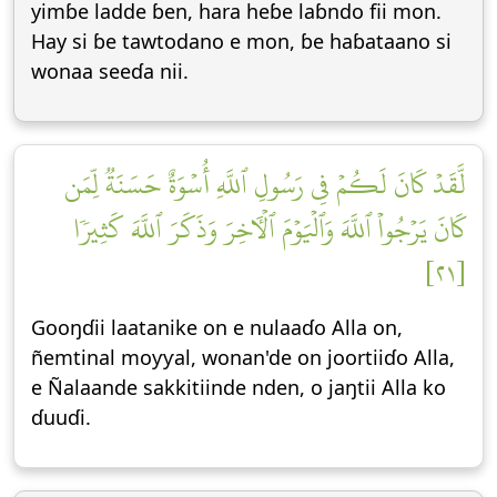
yimɓe ladde ɓen, hara heɓe laɓndo fii mon.
Hay si ɓe tawtodano e mon, ɓe haɓataano si
wonaa seeɗa nii.
لَّقَدۡ كَانَ لَكُمۡ فِي رَسُولِ ٱللَّهِ أُسۡوَةٌ حَسَنَةٞ لِّمَن
كَانَ يَرۡجُواْ ٱللَّهَ وَٱلۡيَوۡمَ ٱلۡأٓخِرَ وَذَكَرَ ٱللَّهَ كَثِيرٗا
[٢١]
Gooŋɗii laatanike on e nulaaɗo Alla on,
ñemtinal moƴƴal, wonan'de on joortiiɗo Alla,
e Ñalaande sakkitiinde nden, o jaŋtii Alla ko
ɗuuɗi.