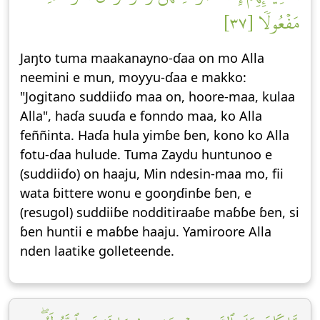
مَفۡعُولٗا [٣٧]
Jaŋto tuma maakanayno-ɗaa on mo Alla
neemini e mun, moƴƴu-ɗaa e makko:
"Jogitano suddiiɗo maa on, hoore-maa, kulaa
Alla", haɗa suuɗa e fonndo maa, ko Alla
feññinta. Haɗa hula yimɓe ɓen, kono ko Alla
fotu-ɗaa hulude. Tuma Zaydu huntunoo e
(suddiiɗo) on haaju, Min ndesin-maa mo, fii
wata ɓittere wonu e gooŋɗinɓe ɓen, e
(resugol) suddiiɓe nodditiraaɓe maɓɓe ɓen, si
ɓen huntii e maɓɓe haaju. Yamiroore Alla
nden laatike golleteende.