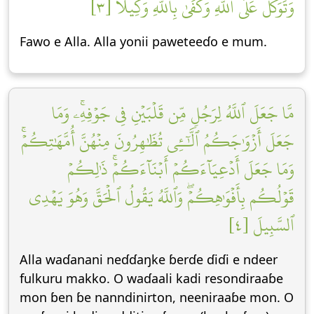
وَتَوَكَّلۡ عَلَى ٱللَّهِۚ وَكَفَىٰ بِٱللَّهِ وَكِيلٗا [٣]
Fawo e Alla. Alla yonii paweteeɗo e mum.
مَّا جَعَلَ ٱللَّهُ لِرَجُلٖ مِّن قَلۡبَيۡنِ فِي جَوۡفِهِۦۚ وَمَا
جَعَلَ أَزۡوَٰجَكُمُ ٱلَّٰٓـِٔي تُظَٰهِرُونَ مِنۡهُنَّ أُمَّهَٰتِكُمۡۚ
وَمَا جَعَلَ أَدۡعِيَآءَكُمۡ أَبۡنَآءَكُمۡۚ ذَٰلِكُمۡ
قَوۡلُكُم بِأَفۡوَٰهِكُمۡۖ وَٱللَّهُ يَقُولُ ٱلۡحَقَّ وَهُوَ يَهۡدِي
ٱلسَّبِيلَ [٤]
Alla waɗanani neɗɗaŋke ɓerɗe ɗiɗi e ndeer
fulkuru makko. O waɗaali kadi resondiraaɓe
mon ɓen ɓe nanndinirton, neeniraaɓe mon. O