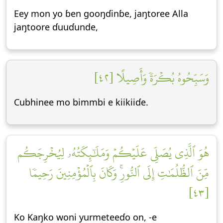
Eey mon yo ɓen gooŋɗinɓe, jaŋtoree Alla
jaŋtoore ɗuuɗunde,
وَسَبِّحُوهُ بُكۡرَةٗ وَأَصِيلًا [٤٢]
Cubhinee mo bimmbi e kiikiiɗe.
هُوَ ٱلَّذِي يُصَلِّي عَلَيۡكُمۡ وَمَلَٰٓئِكَتُهُۥ لِيُخۡرِجَكُم
مِّنَ ٱلظُّلُمَٰتِ إِلَى ٱلنُّورِۚ وَكَانَ بِٱلۡمُؤۡمِنِينَ رَحِيمٗا
[٤٣]
Ko Kaŋko woni yurmeteeɗo on, -e