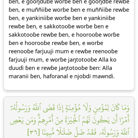
ɓen, e gooŋɗuɓe worɓe ɓen e gooŋɗɓe rewɓe
ɓen, e muññiiɓe worɓe ɓen e muññiiɓe rewɓe
ɓen, e yankiniiɓe worɓe ɓen e yankiniiɓe
rewɓe ɓen, e sakkotooɓe worɓe ɓen e
sakkotooɓe rewɓe ɓen, e hoorooɓe worɓe
ɓen e hoorooɓe rewɓe ɓen, e worɓe
reenooɓe farjuuji mum e rewɓe reenooɓe
farjuuji mum, e worɓe jaŋtotooɓe Alla ko
ɗuuɗi ɓen e rewɓe jaŋtotooɓe ɓen: Alla
maranii ɓen, haforanal e njoɓdi mawndi.
وَمَا كَانَ لِمُؤۡمِنٖ وَلَا مُؤۡمِنَةٍ إِذَا قَضَى ٱللَّهُ وَرَسُولُهُۥٓ
أَمۡرًا أَن يَكُونَ لَهُمُ ٱلۡخِيَرَةُ مِنۡ أَمۡرِهِمۡۗ وَمَن يَعۡصِ
ٱللَّهَ وَرَسُولَهُۥ فَقَدۡ ضَلَّ ضَلَٰلٗا مُّبِينٗا [٣٦]