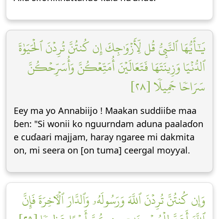
يَٰٓأَيُّهَا ٱلنَّبِيُّ قُل لِّأَزۡوَٰجِكَ إِن كُنتُنَّ تُرِدۡنَ ٱلۡحَيَوٰةَ
ٱلدُّنۡيَا وَزِينَتَهَا فَتَعَالَيۡنَ أُمَتِّعۡكُنَّ وَأُسَرِّحۡكُنَّ
سَرَاحٗا جَمِيلٗا [٢٨]
Eey ma yo Annabiijo ! Maakan suddiiɓe maa
ɓen: "Si wonii ko nguurndam aduna paalaɗon
e cuɗaari majjam, haray ngaree mi dakmita
on, mi seera on [on tuma] ceergal moƴƴal.
وَإِن كُنتُنَّ تُرِدۡنَ ٱللَّهَ وَرَسُولَهُۥ وَٱلدَّارَ ٱلۡأٓخِرَةَ فَإِنَّ