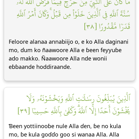
مَّا كَانَ عَلَى ٱلنَّبِيِّ مِنۡ حَرَجٖ فِيمَا فَرَضَ ٱللَّهُ لَهُۥۖ
سُنَّةَ ٱللَّهِ فِي ٱلَّذِينَ خَلَوۡاْ مِن قَبۡلُۚ وَكَانَ أَمۡرُ ٱللَّهِ
قَدَرٗا مَّقۡدُورًا [٣٨]
Feloore alanaa annabiijo o, e ko Alla daginani
mo, ɗum ko ñaawoore Alla e ɓeen feƴƴuɓe
ado makko. Ñaawoore Alla nde wonii
eɓɓaande hoddiraande.
ٱلَّذِينَ يُبَلِّغُونَ رِسَٰلَٰتِ ٱللَّهِ وَيَخۡشَوۡنَهُۥ وَلَا
يَخۡشَوۡنَ أَحَدًا إِلَّا ٱللَّهَۗ وَكَفَىٰ بِٱللَّهِ حَسِيبٗا [٣٩]
Ɓeen yottiinooɓe nule Alla ɗen, ɓe no kula
mo, ɓe kula goɗɗo goo si wanaa Alla. Alla