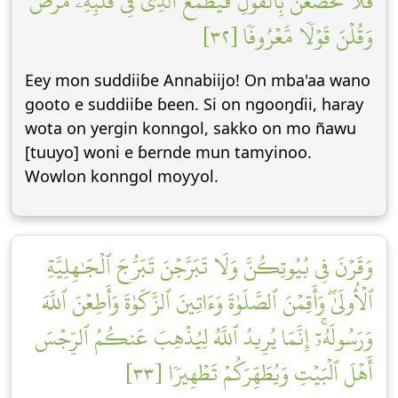
فَلَا تَخۡضَعۡنَ بِٱلۡقَوۡلِ فَيَطۡمَعَ ٱلَّذِي فِي قَلۡبِهِۦ مَرَضٞ
وَقُلۡنَ قَوۡلٗا مَّعۡرُوفٗا [٣٢]
Eey mon suddiiɓe Annabiijo! On mba'aa wano
gooto e suddiiɓe ɓeen. Si on ngooŋɗii, haray
wota on yergin konngol, sakko on mo ñawu
[tuuyo] woni e ɓernde mun tamƴinoo.
Wowlon konngol moƴƴol.
وَقَرۡنَ فِي بُيُوتِكُنَّ وَلَا تَبَرَّجۡنَ تَبَرُّجَ ٱلۡجَٰهِلِيَّةِ
ٱلۡأُولَىٰۖ وَأَقِمۡنَ ٱلصَّلَوٰةَ وَءَاتِينَ ٱلزَّكَوٰةَ وَأَطِعۡنَ ٱللَّهَ
وَرَسُولَهُۥٓۚ إِنَّمَا يُرِيدُ ٱللَّهُ لِيُذۡهِبَ عَنكُمُ ٱلرِّجۡسَ
أَهۡلَ ٱلۡبَيۡتِ وَيُطَهِّرَكُمۡ تَطۡهِيرٗا [٣٣]