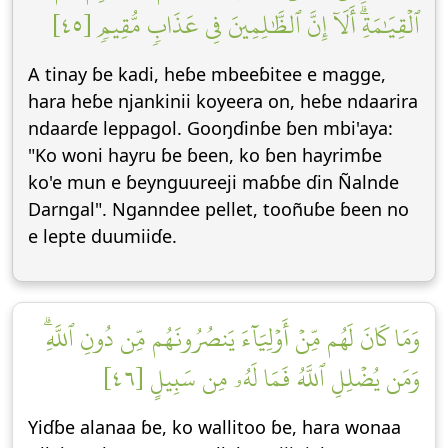
ٱلۡقِيَٰمَةِۗ أَلَآ إِنَّ ٱلظَّٰلِمِينَ فِي عَذَابٖ مُّقِيمٖ [٤٥]
A tinay ɓe kadi, heɓe mbeeɓitee e magge,
hara heɓe njankinii koyeera on, heɓe ndaarira
ndaarɗe leppagol. Gooŋɗinɓe ɓen mbi'aya:
"Ko woni hayru ɓe ɓeen, ko ɓen hayrimɓe
ko'e mun e ɓeynguureeji maɓɓe ɗin Ñalnde
Darngal". Nganndee pellet, tooñuɓe ɓeen no
e lepte duumiiɗe.
وَمَا كَانَ لَهُم مِّنۡ أَوۡلِيَآءَ يَنصُرُونَهُم مِّن دُونِ ٱللَّهِۗ
وَمَن يُضۡلِلِ ٱللَّهُ فَمَا لَهُۥ مِن سَبِيلٍ [٤٦]
Yiɗɓe alanaa ɓe, ko wallitoo ɓe, hara wonaa