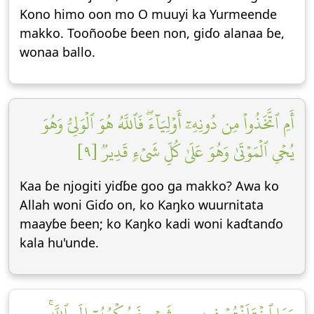
Kono himo oon mo O muuyi ka Yurmeende
makko. Tooñooɓe ɓeen non, giɗo alanaa ɓe,
wonaa ballo.
أَمِ ٱتَّخَذُواْ مِن دُونِهِۦٓ أَوۡلِيَآءَۖ فَٱللَّهُ هُوَ ٱلۡوَلِيُّ وَهُوَ
يُحۡيِ ٱلۡمَوۡتَىٰ وَهُوَ عَلَىٰ كُلِّ شَيۡءٖ قَدِيرٞ [٩]
Kaa ɓe njogiti yiɗɓe goo ga makko? Awa ko
Allah woni Giɗo on, ko Kaŋko wuurnitata
maayɓe ɓeen; ko Kaŋko kadi woni kaɗtanɗo
kala hu'unde.