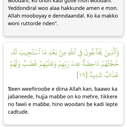
woodani, ko onon kadi golle mon woodani.
Yeddondiral woo alaa hakkunde amen e mon.
Allah mooɓoyay e denndaandal. Ko ka makko
woni ruttorde nden".
وَٱلَّذِينَ يُحَآجُّونَ فِي ٱللَّهِ مِنۢ بَعۡدِ مَا ٱسۡتُجِيبَ لَهُۥ
حُجَّتُهُمۡ دَاحِضَةٌ عِندَ رَبِّهِمۡ وَعَلَيۡهِمۡ غَضَبٞ وَلَهُمۡ
عَذَابٞ شَدِيدٌ [١٦]
Ɓeen weeñirooɓe e diina Allah kan, ɓaawo ka
jaɓaneede, hujja maɓɓe on ko mehre, tikkere
no fawii e maɓɓe, hino woodani ɓe kadi lepte
caɗtuɗe.