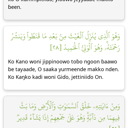
ɓeen.
وَهُوَ ٱلَّذِي يُنَزِّلُ ٱلۡغَيۡثَ مِنۢ بَعۡدِ مَا قَنَطُواْ وَيَنشُرُ
رَحۡمَتَهُۥۚ وَهُوَ ٱلۡوَلِيُّ ٱلۡحَمِيدُ [٢٨]
Ko Kano woni jippinoowo toɓo ngoon ɓaawo
ɓe taƴaade, O saaka yurmeende makko nden.
Ko Kaŋko kadi woni Giɗo, jettiniiɗo On.
وَمِنۡ ءَايَٰتِهِۦ خَلۡقُ ٱلسَّمَٰوَٰتِ وَٱلۡأَرۡضِ وَمَا بَثَّ
فِيهِمَا مِن دَآبَّةٖۚ وَهُوَ عَلَىٰ جَمۡعِهِمۡ إِذَا يَشَآءُ قَدِيرٞ