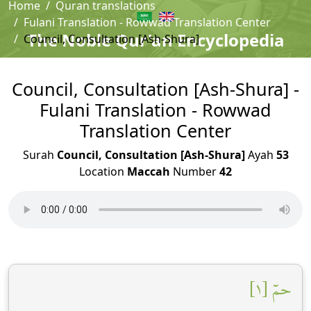
Home
Quran translations
Fulani Translation - Rowwad Translation Center
The Noble Qur'an Encyclopedia
Council, Consultation [Ash-Shura]
Council, Consultation [Ash-Shura] -
Fulani Translation - Rowwad
Translation Center
Surah
Council, Consultation [Ash-Shura]
Ayah
53
Location
Maccah
Number
42
حمٓ [١]