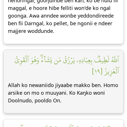
heñoringal; gooŋɗinɓe ɓen kan, ko ɓe hulu fii
maggal, e hoore hiɓe felliti won'de ko ngal
goonga. Awa anndee wonɓe yeddondireede
ɓen fii Darngal, ko pellet, ɓe ngonii e ndeer
majjere woɗɗunde.
ٱللَّهُ لَطِيفُۢ بِعِبَادِهِۦ يَرۡزُقُ مَن يَشَآءُۖ وَهُوَ ٱلۡقَوِيُّ
ٱلۡعَزِيزُ [١٩]
Allah ko newaniiɗo jiyaaɓe makko ɓen. Homo
arsike on mo o muuyani. Ko Kaŋko woni
Doolnuɗo, poolɗo On.