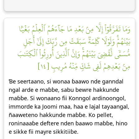
وَمَا تَفَرَّقُوٓاْ إِلَّا مِنۢ بَعۡدِ مَا جَآءَهُمُ ٱلۡعِلۡمُ بَغۡيَۢا
بَيۡنَهُمۡۚ وَلَوۡلَا كَلِمَةٞ سَبَقَتۡ مِن رَّبِّكَ إِلَىٰٓ أَجَلٖ
مُّسَمّٗى لَّقُضِيَ بَيۡنَهُمۡۚ وَإِنَّ ٱلَّذِينَ أُورِثُواْ ٱلۡكِتَٰبَ
مِنۢ بَعۡدِهِمۡ لَفِي شَكّٖ مِّنۡهُ مُرِيبٖ [١٤]
Ɓe seertaano, si wonaa ɓaawo nde ganndal
ngal arde e maɓɓe, sabu bewre hakkunde
maɓɓe. Si wonaano fii Konngol ardinoongol,
immorde ka Joomi maa, haa e lajal taƴaangal,
ñaaweteno hakkunde maɓɓe. Ko pellet,
roninaaaɓe deftere nden ɓaawo maɓɓe, hino
e sikke fii mayre sikkitiiɓe.