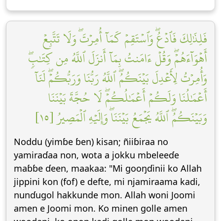
فَلِذَٰلِكَ فَٱدۡعُۖ وَٱسۡتَقِمۡ كَمَآ أُمِرۡتَۖ وَلَا تَتَّبِعۡ
أَهۡوَآءَهُمۡۖ وَقُلۡ ءَامَنتُ بِمَآ أَنزَلَ ٱللَّهُ مِن كِتَٰبٖۖ
وَأُمِرۡتُ لِأَعۡدِلَ بَيۡنَكُمُۖ ٱللَّهُ رَبُّنَا وَرَبُّكُمۡۖ لَنَآ
أَعۡمَٰلُنَا وَلَكُمۡ أَعۡمَٰلُكُمۡۖ لَا حُجَّةَ بَيۡنَنَا
وَبَيۡنَكُمُۖ ٱللَّهُ يَجۡمَعُ بَيۡنَنَاۖ وَإِلَيۡهِ ٱلۡمَصِيرُ [١٥]
Noddu (yimɓe ɓen) kisan; ñiiɓiraa no
yamiraɗaa non, wota a jokku mbeleeɗe
maɓɓe ɗeen, maakaa: "Mi gooŋɗinii ko Allah
jippini kon (fof) e defte, mi njamiraama kadi,
nunɗugol hakkunde mon. Allah woni Joomi
amen e Joomi mon. Ko minen golle amen