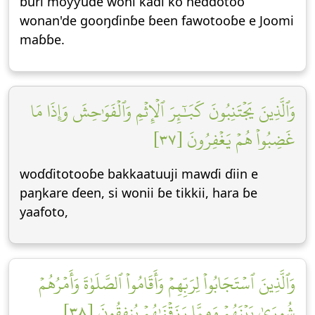
ɓuri moƴƴude woni kadi ko heddotoo
wonan'de gooŋɗinɓe ɓeen fawotooɓe e Joomi
maɓɓe.
وَٱلَّذِينَ يَجۡتَنِبُونَ كَبَٰٓئِرَ ٱلۡإِثۡمِ وَٱلۡفَوَٰحِشَ وَإِذَا مَا
غَضِبُواْ هُمۡ يَغۡفِرُونَ [٣٧]
woɗɗitotooɓe bakkaatuuji mawɗi ɗiin e
paŋkare ɗeen, si wonii ɓe tikkii, hara ɓe
yaafoto,
وَٱلَّذِينَ ٱسۡتَجَابُواْ لِرَبِّهِمۡ وَأَقَامُواْ ٱلصَّلَوٰةَ وَأَمۡرُهُمۡ
شُورَىٰ بَيۡنَهُمۡ وَمِمَّا رَزَقۡنَٰهُمۡ يُنفِقُونَ [٣٨]