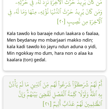
مَن كَانَ يُرِيدُ حَرۡثَ ٱلۡأٓخِرَةِ نَزِدۡ لَهُۥ فِي حَرۡثِهِۦۖ
وَمَن كَانَ يُرِيدُ حَرۡثَ ٱلدُّنۡيَا نُؤۡتِهِۦ مِنۡهَا وَمَا لَهُۥ فِي
ٱلۡأٓخِرَةِ مِن نَّصِيبٍ [٢٠]
Kala tawɗo ko baraaje ndun laakara o faalaa,
Men ɓeydanay mo mbarjaari makko ndin;
kala kadi tawɗo ko jayru ndun aduna o yiɗi,
Min ngokkay mo ɗum, hara non o alaa ka
kaalara (ton) geɗal.
أَمۡ لَهُمۡ شُرَكَٰٓؤُاْ شَرَعُواْ لَهُم مِّنَ ٱلدِّينِ مَا لَمۡ يَأۡذَنۢ
بِهِ ٱللَّهُۚ وَلَوۡلَا كَلِمَةُ ٱلۡفَصۡلِ لَقُضِيَ بَيۡنَهُمۡۗ وَإِنَّ
ٱلظَّٰلِمِينَ لَهُمۡ عَذَابٌ أَلِيمٞ [٢١]