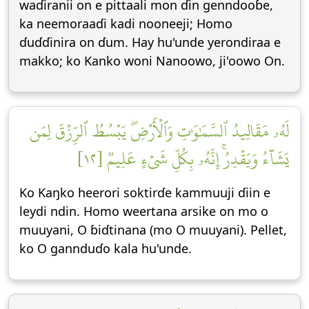
waɗiranii on e pittaali mon ɗin genndooɓe,
ka neemoraaɗi kadi nooneeji; Homo
ɗuɗɗinira on ɗum. Hay hu'unde yerondiraa e
makko; ko Kanko woni Nanoowo, ji'oowo On.
لَهُۥ مَقَالِيدُ ٱلسَّمَٰوَٰتِ وَٱلۡأَرۡضِۖ يَبۡسُطُ ٱلرِّزۡقَ لِمَن
يَشَآءُ وَيَقۡدِرُۚ إِنَّهُۥ بِكُلِّ شَيۡءٍ عَلِيمٞ [١٢]
Ko Kaŋko heerori soktirɗe kammuuji ɗiin e
leydi ndin. Homo weertana arsike on mo o
muuyani, O ɓiɗtinana (mo O muuyani). Pellet,
ko O gannduɗo kala hu'unde.