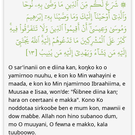
۞ شَرَعَ لَكُم مِّنَ ٱلدِّينِ مَا وَصَّىٰ بِهِۦ نُوحٗا
وَٱلَّذِيٓ أَوۡحَيۡنَآ إِلَيۡكَ وَمَا وَصَّيۡنَا بِهِۦٓ إِبۡرَٰهِيمَ
وَمُوسَىٰ وَعِيسَىٰٓۖ أَنۡ أَقِيمُواْ ٱلدِّينَ وَلَا تَتَفَرَّقُواْ فِيهِۚ
كَبُرَ عَلَى ٱلۡمُشۡرِكِينَ مَا تَدۡعُوهُمۡ إِلَيۡهِۚ ٱللَّهُ يَجۡتَبِيٓ
إِلَيۡهِ مَن يَشَآءُ وَيَهۡدِيٓ إِلَيۡهِ مَن يُنِيبُ [١٣]
O sar'inanii on e diina kan, koŋko ko o
yamirnoo nuuhu, e kon ko Min wahayini e
maaɗa, e kon ko Min njamirnoo Ibraahiima, e
Muusaa e Iisaa, won'de: "Ñiɓnee diina kan;
hara on ceertaani e makka". Kono Ko
noddotaa sirkooɓe ɓen e mum kon, mawnii e
dow maɓɓe. Allah non hino suɓanoo ɗum,
mo O muuyani, O fewna e makko, kala
tuuboowo.