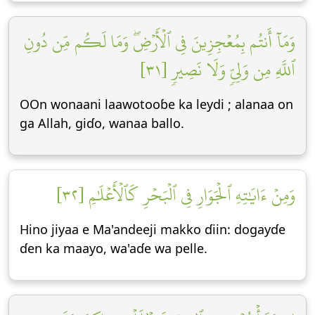
وَمَآ أَنتُم بِمُعۡجِزِينَ فِي ٱلۡأَرۡضِۖ وَمَا لَكُم مِّن دُونِ
ٱللَّهِ مِن وَلِيّٖ وَلَا نَصِيرٖ [٣١]
OOn wonaani laawotooɓe ka leydi ; alanaa on
ga Allah, giɗo, wanaa ballo.
وَمِنۡ ءَايَٰتِهِ ٱلۡجَوَارِ فِي ٱلۡبَحۡرِ كَٱلۡأَعۡلَٰمِ [٣٢]
Hino jiyaa e Ma'andeeji makko ɗiin: dogayɗe
ɗen ka maayo, wa'aɗe wa pelle.