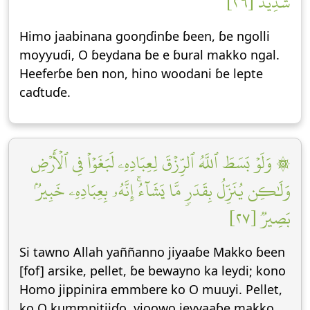
شَدِيدٞ [٢٦]
Himo jaabinana gooŋɗinɓe ɓeen, ɓe ngolli
moƴƴuɗi, O ɓeydana ɓe e ɓural makko ngal.
Heeferɓe ɓen non, hino woodani ɓe lepte
caɗtuɗe.
۞ وَلَوۡ بَسَطَ ٱللَّهُ ٱلرِّزۡقَ لِعِبَادِهِۦ لَبَغَوۡاْ فِي ٱلۡأَرۡضِ
وَلَٰكِن يُنَزِّلُ بِقَدَرٖ مَّا يَشَآءُۚ إِنَّهُۥ بِعِبَادِهِۦ خَبِيرُۢ
بَصِيرٞ [٢٧]
Si tawno Allah yaññanno jiyaaɓe Makko ɓeen
[fof] arsike, pellet, ɓe bewayno ka leydi; kono
Homo jippinira emmbere ko O muuyi. Pellet,
ko O kummpitiiɗo, yioowo jeyyaaɓe makko