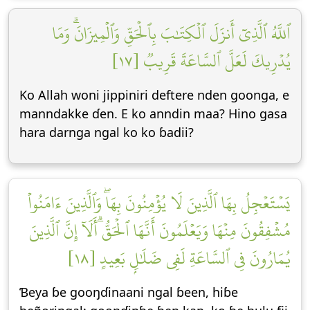
ٱللَّهُ ٱلَّذِيٓ أَنزَلَ ٱلۡكِتَٰبَ بِٱلۡحَقِّ وَٱلۡمِيزَانَۗ وَمَا
يُدۡرِيكَ لَعَلَّ ٱلسَّاعَةَ قَرِيبٞ [١٧]
Ko Allah woni jippiniri deftere nden goonga, e
manndakke ɗen. E ko anndin maa? Hino gasa
hara darnga ngal ko ko ɓadii?
يَسۡتَعۡجِلُ بِهَا ٱلَّذِينَ لَا يُؤۡمِنُونَ بِهَاۖ وَٱلَّذِينَ ءَامَنُواْ
مُشۡفِقُونَ مِنۡهَا وَيَعۡلَمُونَ أَنَّهَا ٱلۡحَقُّۗ أَلَآ إِنَّ ٱلَّذِينَ
يُمَارُونَ فِي ٱلسَّاعَةِ لَفِي ضَلَٰلِۭ بَعِيدٍ [١٨]
Ɓeya ɓe gooŋɗinaani ngal ɓeen, hiɓe