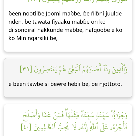
ɓeen nootiiɓe Joomi maɓɓe, ɓe ñiɓni juulde
nden, ɓe tawata fiyaaku maɓɓe on ko
diisondiral hakkunde maɓɓe, nafqooɓe e ko
ko Min ngarsiki ɓe,
وَٱلَّذِينَ إِذَآ أَصَابَهُمُ ٱلۡبَغۡيُ هُمۡ يَنتَصِرُونَ [٣٩]
e ɓeen tawɓe si bewre heɓii ɓe, ɓe njottoto.
وَجَزَٰٓؤُاْ سَيِّئَةٖ سَيِّئَةٞ مِّثۡلُهَاۖ فَمَنۡ عَفَا وَأَصۡلَحَ
فَأَجۡرُهُۥ عَلَى ٱللَّهِۚ إِنَّهُۥ لَا يُحِبُّ ٱلظَّٰلِمِينَ [٤٠]