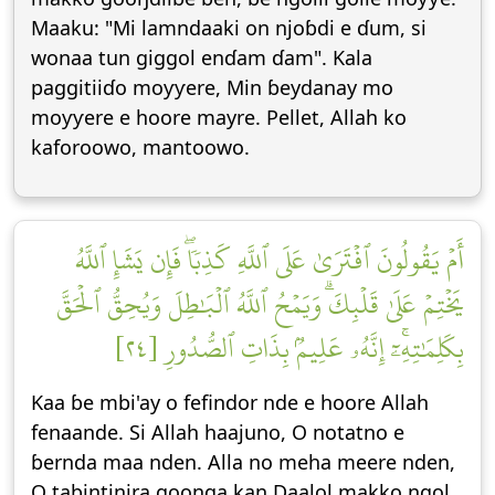
Maaku: "Mi lamndaaki on njoɓdi e ɗum, si
wonaa tun giggol enɗam ɗam". Kala
paggitiiɗo moƴƴere, Min ɓeydanay mo
moƴƴere e hoore mayre. Pellet, Allah ko
kaforoowo, mantoowo.
أَمۡ يَقُولُونَ ٱفۡتَرَىٰ عَلَى ٱللَّهِ كَذِبٗاۖ فَإِن يَشَإِ ٱللَّهُ
يَخۡتِمۡ عَلَىٰ قَلۡبِكَۗ وَيَمۡحُ ٱللَّهُ ٱلۡبَٰطِلَ وَيُحِقُّ ٱلۡحَقَّ
بِكَلِمَٰتِهِۦٓۚ إِنَّهُۥ عَلِيمُۢ بِذَاتِ ٱلصُّدُورِ [٢٤]
Kaa ɓe mbi'ay o fefindor nde e hoore Allah
fenaande. Si Allah haajuno, O notatno e
ɓernda maa nden. Alla no meha meere nden,
O tabintinira goonga kan Daalol makko ngol.