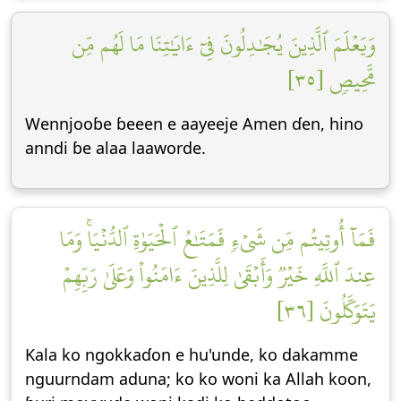
وَيَعۡلَمَ ٱلَّذِينَ يُجَٰدِلُونَ فِيٓ ءَايَٰتِنَا مَا لَهُم مِّن
مَّحِيصٖ [٣٥]
Wennjooɓe ɓeeen e aayeeje Amen ɗen, hino
anndi ɓe alaa laaworde.
فَمَآ أُوتِيتُم مِّن شَيۡءٖ فَمَتَٰعُ ٱلۡحَيَوٰةِ ٱلدُّنۡيَاۚ وَمَا
عِندَ ٱللَّهِ خَيۡرٞ وَأَبۡقَىٰ لِلَّذِينَ ءَامَنُواْ وَعَلَىٰ رَبِّهِمۡ
يَتَوَكَّلُونَ [٣٦]
Kala ko ngokkaɗon e hu'unde, ko dakamme
nguurndam aduna; ko ko woni ka Allah koon,