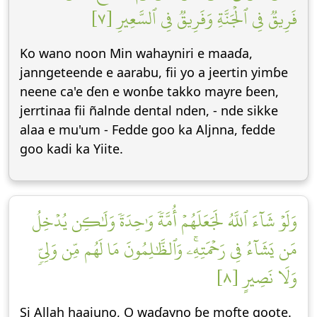
فَرِيقٞ فِي ٱلۡجَنَّةِ وَفَرِيقٞ فِي ٱلسَّعِيرِ [٧]
Ko wano noon Min wahayniri e maaɗa,
janngeteende e aarabu, fii yo a jeertin yimɓe
neene ca'e ɗen e wonɓe takko mayre ɓeen,
jerrtinaa fii ñalnde dental nden, - nde sikke
alaa e mu'um - Fedde goo ka Aljnna, fedde
goo kadi ka Yiite.
وَلَوۡ شَآءَ ٱللَّهُ لَجَعَلَهُمۡ أُمَّةٗ وَٰحِدَةٗ وَلَٰكِن يُدۡخِلُ
مَن يَشَآءُ فِي رَحۡمَتِهِۦۚ وَٱلظَّٰلِمُونَ مَا لَهُم مِّن وَلِيّٖ
وَلَا نَصِيرٍ [٨]
Si Allah haajuno, O waɗayno ɓe mofte goote.