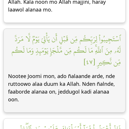
Allah. Kala noon mo Allah majjini, haray
laawol alanaa mo.
ٱسۡتَجِيبُواْ لِرَبِّكُم مِّن قَبۡلِ أَن يَأۡتِيَ يَوۡمٞ لَّا مَرَدَّ
لَهُۥ مِنَ ٱللَّهِۚ مَا لَكُم مِّن مَّلۡجَإٖ يَوۡمَئِذٖ وَمَا لَكُم
مِّن نَّكِيرٖ [٤٧]
Nootee Joomi mon, ado ñalaande arde, nde
ruttoowo alaa ɗuum ka Allah. Nden ñalnde,
faaborde alanaa on, jeddugol kadi alanaa
oon.
فَإِنۡ أَعۡرَضُواْ فَمَآ أَرۡسَلۡنَٰكَ عَلَيۡهِمۡ حَفِيظًاۖ إِنۡ