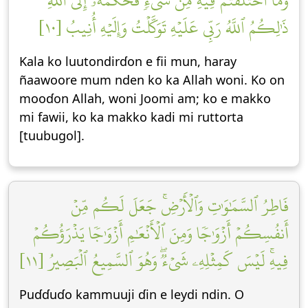
وَمَا ٱخۡتَلَفۡتُمۡ فِيهِ مِن شَيۡءٖ فَحُكۡمُهُۥٓ إِلَى ٱللَّهِۚ
ذَٰلِكُمُ ٱللَّهُ رَبِّي عَلَيۡهِ تَوَكَّلۡتُ وَإِلَيۡهِ أُنِيبُ [١٠]
Kala ko luutondirɗon e fii mun, haray
ñaawoore mum nden ko ka Allah woni. Ko on
mooɗon Allah, woni Joomi am; ko e makko
mi fawii, ko ka makko kadi mi ruttorta
[tuubugol].
فَاطِرُ ٱلسَّمَٰوَٰتِ وَٱلۡأَرۡضِۚ جَعَلَ لَكُم مِّنۡ
أَنفُسِكُمۡ أَزۡوَٰجٗا وَمِنَ ٱلۡأَنۡعَٰمِ أَزۡوَٰجٗا يَذۡرَؤُكُمۡ
فِيهِۚ لَيۡسَ كَمِثۡلِهِۦ شَيۡءٞۖ وَهُوَ ٱلسَّمِيعُ ٱلۡبَصِيرُ [١١]
Puɗɗuɗo kammuuji ɗin e leydi ndin. O