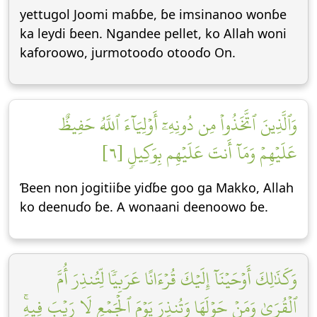
yettugol Joomi maɓɓe, ɓe imsinanoo wonɓe
ka leydi ɓeen. Ngandee pellet, ko Allah woni
kaforoowo, jurmotooɗo otooɗo On.
وَٱلَّذِينَ ٱتَّخَذُواْ مِن دُونِهِۦٓ أَوۡلِيَآءَ ٱللَّهُ حَفِيظٌ
عَلَيۡهِمۡ وَمَآ أَنتَ عَلَيۡهِم بِوَكِيلٖ [٦]
Ɓeen non jogitiiɓe yiɗɓe goo ga Makko, Allah
ko deenuɗo ɓe. A wonaani deenoowo ɓe.
وَكَذَٰلِكَ أَوۡحَيۡنَآ إِلَيۡكَ قُرۡءَانًا عَرَبِيّٗا لِّتُنذِرَ أُمَّ
ٱلۡقُرَىٰ وَمَنۡ حَوۡلَهَا وَتُنذِرَ يَوۡمَ ٱلۡجَمۡعِ لَا رَيۡبَ فِيهِۚ