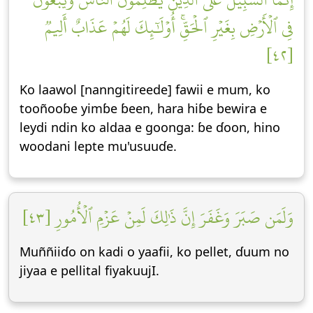
فِي ٱلۡأَرۡضِ بِغَيۡرِ ٱلۡحَقِّۚ أُوْلَٰٓئِكَ لَهُمۡ عَذَابٌ أَلِيمٞ
[٤٢]
Ko laawol [nanngitireede] fawii e mum, ko
tooñooɓe yimɓe ɓeen, hara hiɓe bewira e
leydi ndin ko aldaa e goonga: ɓe ɗoon, hino
woodani lepte mu'usuuɗe.
وَلَمَن صَبَرَ وَغَفَرَ إِنَّ ذَٰلِكَ لَمِنۡ عَزۡمِ ٱلۡأُمُورِ [٤٣]
Muññiiɗo on kadi o yaafii, ko pellet, ɗuum no
jiyaa e pellital fiyakuujI.