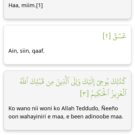
Haa, miim.[1]
عٓسٓقٓ [٢]
Ain, siin, qaaf.
كَذَٰلِكَ يُوحِيٓ إِلَيۡكَ وَإِلَى ٱلَّذِينَ مِن قَبۡلِكَ ٱللَّهُ
ٱلۡعَزِيزُ ٱلۡحَكِيمُ [٣]
Ko wano nii woni ko Allah Teɗɗuɗo, Ñeeño
oon wahayiniri e maa, e ɓeen adinooɓe maa.