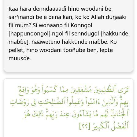
Kaa hara denndaaaaɗi hino woodani ɓe,
sar'inanɗi ɓe e diina kan, ko ko Allah duŋaaki
fii mum? Si wonaano fii Konngol
[happunoongol] ngol fii senndugol [hakkunde
maɓɓe], ñaaweteno hakkunde maɓɓe. Ko
pellet, hino woodani tooñuɓe ɓen, lepte
muusɗe.
تَرَى ٱلظَّٰلِمِينَ مُشۡفِقِينَ مِمَّا كَسَبُواْ وَهُوَ وَاقِعُۢ
بِهِمۡۗ وَٱلَّذِينَ ءَامَنُواْ وَعَمِلُواْ ٱلصَّٰلِحَٰتِ فِي رَوۡضَاتِ
ٱلۡجَنَّاتِۖ لَهُم مَّا يَشَآءُونَ عِندَ رَبِّهِمۡۚ ذَٰلِكَ هُوَ
ٱلۡفَضۡلُ ٱلۡكَبِيرُ [٢٢]