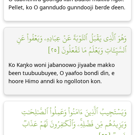
Pellet, ko O gannduɗo gunndooji ɓerɗe ɗeen.
وَهُوَ ٱلَّذِي يَقۡبَلُ ٱلتَّوۡبَةَ عَنۡ عِبَادِهِۦ وَيَعۡفُواْ عَنِ
ٱلسَّيِّـَٔاتِ وَيَعۡلَمُ مَا تَفۡعَلُونَ [٢٥]
Ko Kaŋko woni jaɓanoowo jiyaaɓe makko
ɓeen tuubuubuyee, O yaafoo bonɗi ɗin, e
hoore Himo anndi ko ngolloton kon.
وَيَسۡتَجِيبُ ٱلَّذِينَ ءَامَنُواْ وَعَمِلُواْ ٱلصَّٰلِحَٰتِ
وَيَزِيدُهُم مِّن فَضۡلِهِۦۚ وَٱلۡكَٰفِرُونَ لَهُمۡ عَذَابٞ