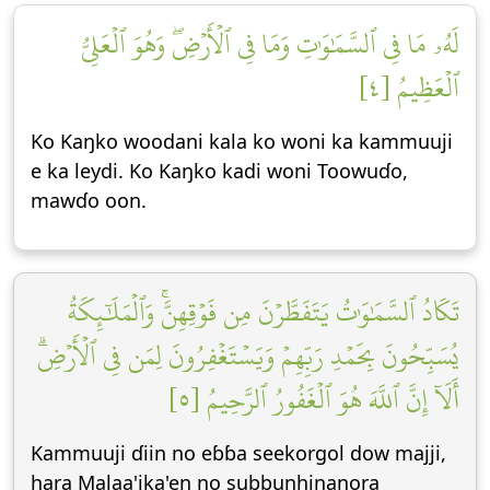
لَهُۥ مَا فِي ٱلسَّمَٰوَٰتِ وَمَا فِي ٱلۡأَرۡضِۖ وَهُوَ ٱلۡعَلِيُّ
ٱلۡعَظِيمُ [٤]
Ko Kaŋko woodani kala ko woni ka kammuuji
e ka leydi. Ko Kaŋko kadi woni Toowuɗo,
mawɗo oon.
تَكَادُ ٱلسَّمَٰوَٰتُ يَتَفَطَّرۡنَ مِن فَوۡقِهِنَّۚ وَٱلۡمَلَٰٓئِكَةُ
يُسَبِّحُونَ بِحَمۡدِ رَبِّهِمۡ وَيَسۡتَغۡفِرُونَ لِمَن فِي ٱلۡأَرۡضِۗ
أَلَآ إِنَّ ٱللَّهَ هُوَ ٱلۡغَفُورُ ٱلرَّحِيمُ [٥]
Kammuuji ɗiin no eɓɓa seekorgol dow majji,
hara Malaa'ika'en no subbunhinanora