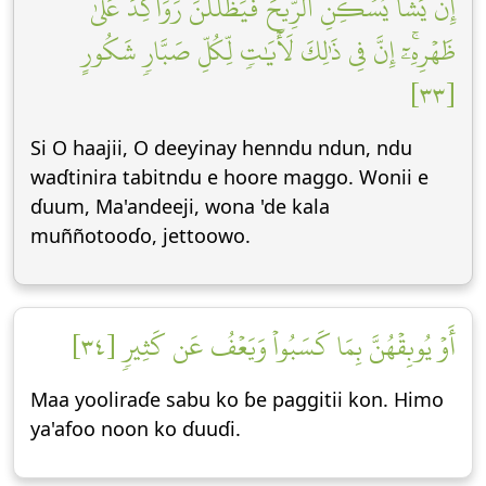
إِن يَشَأۡ يُسۡكِنِ ٱلرِّيحَ فَيَظۡلَلۡنَ رَوَاكِدَ عَلَىٰ
ظَهۡرِهِۦٓۚ إِنَّ فِي ذَٰلِكَ لَأٓيَٰتٖ لِّكُلِّ صَبَّارٖ شَكُورٍ
[٣٣]
Si O haajii, O deeƴinay henndu ndun, ndu
waɗtinira tabitndu e hoore maggo. Wonii e
ɗuum, Ma'andeeji, wona 'de kala
muññotooɗo, jettoowo.
أَوۡ يُوبِقۡهُنَّ بِمَا كَسَبُواْ وَيَعۡفُ عَن كَثِيرٖ [٣٤]
Maa yooliraɗe sabu ko ɓe paggitii kon. Himo
ya'afoo noon ko ɗuuɗi.