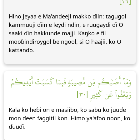
[٢٩]
Hino jeyaa e Ma'andeeji makko ɗiin: tagugol
kammuuji ɗiin e leydi ndin, e ruugayɗi ɗi O
saaki ɗin hakkunde majji. Kaŋko e fii
mooɓindiroygol ɓe ngool, si O haajii, ko O
kattanɗo.
وَمَآ أَصَٰبَكُم مِّن مُّصِيبَةٖ فَبِمَا كَسَبَتۡ أَيۡدِيكُمۡ
وَيَعۡفُواْ عَن كَثِيرٖ [٣٠]
Kala ko heɓi on e masiibo, ko sabu ko juuɗe
mon ɗeen faggitii kon. Himo ya'afoo noon, ko
ɗuuɗi.