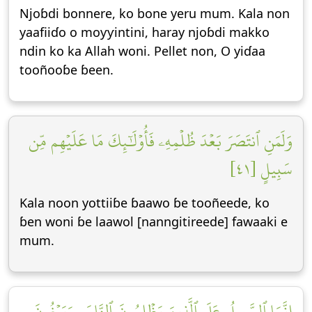
Njoɓdi bonnere, ko bone yeru mum. Kala non
yaafiiɗo o moƴƴintini, haray njoɓdi makko
ndin ko ka Allah woni. Pellet non, O yiɗaa
tooñooɓe ɓeen.
وَلَمَنِ ٱنتَصَرَ بَعۡدَ ظُلۡمِهِۦ فَأُوْلَٰٓئِكَ مَا عَلَيۡهِم مِّن
سَبِيلٍ [٤١]
Kala noon yottiiɓe ɓaawo ɓe tooñeede, ko
ɓen woni ɓe laawol [nanngitireede] fawaaki e
mum.
إِنَّمَا ٱلسَّبِيلُ عَلَى ٱلَّذِينَ يَظۡلِمُونَ ٱلنَّاسَ وَيَبۡغُونَ