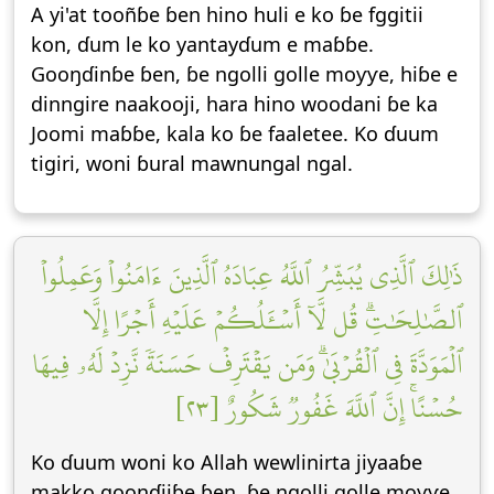
A yi'at tooñɓe ɓen hino huli e ko ɓe fggitii
kon, ɗum le ko yantayɗum e maɓɓe.
Gooŋɗinɓe ɓen, ɓe ngolli golle moƴƴe, hiɓe e
dinngire naakooji, hara hino woodani ɓe ka
Joomi maɓɓe, kala ko ɓe faaletee. Ko ɗuum
tigiri, woni ɓural mawnungal ngal.
ذَٰلِكَ ٱلَّذِي يُبَشِّرُ ٱللَّهُ عِبَادَهُ ٱلَّذِينَ ءَامَنُواْ وَعَمِلُواْ
ٱلصَّٰلِحَٰتِۗ قُل لَّآ أَسۡـَٔلُكُمۡ عَلَيۡهِ أَجۡرًا إِلَّا
ٱلۡمَوَدَّةَ فِي ٱلۡقُرۡبَىٰۗ وَمَن يَقۡتَرِفۡ حَسَنَةٗ نَّزِدۡ لَهُۥ فِيهَا
حُسۡنًاۚ إِنَّ ٱللَّهَ غَفُورٞ شَكُورٌ [٢٣]
Ko ɗuum woni ko Allah wewlinirta jiyaaɓe
makko gooŋɗiiɓe ɓen, ɓe ngolli golle moƴƴe.