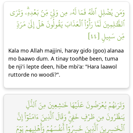
وَمَن يُضۡلِلِ ٱللَّهُ فَمَا لَهُۥ مِن وَلِيّٖ مِّنۢ بَعۡدِهِۦۗ وَتَرَى
ٱلظَّٰلِمِينَ لَمَّا رَأَوُاْ ٱلۡعَذَابَ يَقُولُونَ هَلۡ إِلَىٰ مَرَدّٖ
مِّن سَبِيلٖ [٤٤]
Kala mo Allah majjini, haray giɗo (goo) alanaa
mo ɓaawo ɗum. A tinay tooñɓe ɓeen, tuma
ɓe nji'i lepte ɗeen, hiɓe mbi'a: "Hara laawol
ruttorde no woodi?".
وَتَرَىٰهُمۡ يُعۡرَضُونَ عَلَيۡهَا خَٰشِعِينَ مِنَ ٱلذُّلِّ
يَنظُرُونَ مِن طَرۡفٍ خَفِيّٖۗ وَقَالَ ٱلَّذِينَ ءَامَنُوٓاْ إِنَّ
ٱلۡخَٰسِرِينَ ٱلَّذِينَ خَسِرُوٓاْ أَنفُسَهُمۡ وَأَهۡلِيهِمۡ يَوۡمَ