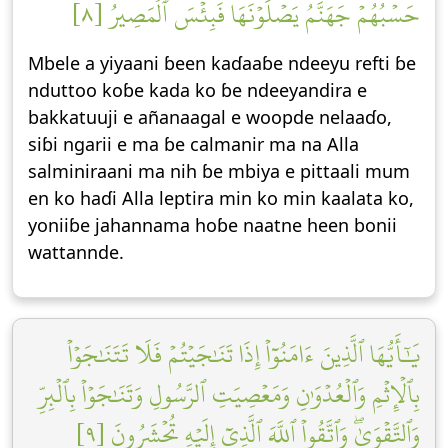
حَسۡبُهُمۡ جَهَنَّمُ يَصۡلَوۡنَهَاۖ فَبِئۡسَ ٱلۡمَصِيرُ [٨]
Mbele a yiyaani ɓeen kaɗaaɓe ndeeyu refti ɓe
nduttoo koɓe kada ko ɓe ndeeyandira e
bakkatuuji e añanaagal e woopde nelaaɗo,
siɓi ngarii e ma ɓe calmanir ma na Alla
salminiraani ma nih ɓe mbiya e pittaali mum
en ko haɗi Alla leptira min ko min kaalata ko,
yoniiɓe jahannama hoɓe naatne heen bonii
wattannde.
يَٰٓأَيُّهَا ٱلَّذِينَ ءَامَنُوٓاْ إِذَا تَنَٰجَيۡتُمۡ فَلَا تَتَنَٰجَوۡاْ
بِٱلۡإِثۡمِ وَٱلۡعُدۡوَٰنِ وَمَعۡصِيَتِ ٱلرَّسُولِ وَتَنَٰجَوۡاْ بِٱلۡبِرِّ
وَٱلتَّقۡوَىٰۖ وَٱتَّقُواْ ٱللَّهَ ٱلَّذِيٓ إِلَيۡهِ تُحۡشَرُونَ [٩]