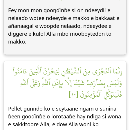
Eey mon mon gooŋɗinɓe si on ndeeydii e
nelaaɗo wotee ndeeyde e makko e bakkaat e
añanaagal e woopde nelaaɗo, ndeeydee e
ɗiggere e kulol Alla mbo mooɓoyteɗon to
makko.
إِنَّمَا ٱلنَّجۡوَىٰ مِنَ ٱلشَّيۡطَٰنِ لِيَحۡزُنَ ٱلَّذِينَ ءَامَنُواْ
وَلَيۡسَ بِضَآرِّهِمۡ شَيۡـًٔا إِلَّا بِإِذۡنِ ٱللَّهِۚ وَعَلَى ٱللَّهِ
فَلۡيَتَوَكَّلِ ٱلۡمُؤۡمِنُونَ [١٠]
Pellet gunndo ko e seytaane ngam o sunina
ɓeen gooɗinɓe o lorotaaɓe hay ndiga si wona
e sakkitoore Alla, e dow Alla woni ko