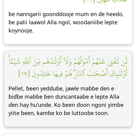
ɓe nanngarii goonɗdooje mum en ɗe heedo,
ɓe palii laawol Alla ngol, woodaniiɓe lepte
koynooje.
لَّن تُغۡنِيَ عَنۡهُمۡ أَمۡوَٰلُهُمۡ وَلَآ أَوۡلَٰدُهُم مِّنَ ٱللَّهِ شَيۡـًٔاۚ
أُوْلَٰٓئِكَ أَصۡحَٰبُ ٱلنَّارِۖ هُمۡ فِيهَا خَٰلِدُونَ [١٧]
Pellet, ɓeen yedduɓe, jawle maɓɓe ɗen e
ɓiɗɓe maɓɓe ɓen duncantaaɓe e lepte Alla
ɗen hay hu'unde. Ko ɓeen ɗoon ngoni yimɓe
yiite ɓeen, kamɓe ko ɓe luttooɓe toon.