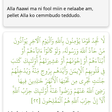
Alla ñaawi ma ni fool miin e nelaaɓe am,
pellet Alla ko cemmbuɗo tedduɗo.
لَّا تَجِدُ قَوۡمٗا يُؤۡمِنُونَ بِٱللَّهِ وَٱلۡيَوۡمِ ٱلۡأٓخِرِ يُوَآدُّونَ
مَنۡ حَآدَّ ٱللَّهَ وَرَسُولَهُۥ وَلَوۡ كَانُوٓاْ ءَابَآءَهُمۡ أَوۡ
أَبۡنَآءَهُمۡ أَوۡ إِخۡوَٰنَهُمۡ أَوۡ عَشِيرَتَهُمۡۚ أُوْلَٰٓئِكَ كَتَبَ
فِي قُلُوبِهِمُ ٱلۡإِيمَٰنَ وَأَيَّدَهُم بِرُوحٖ مِّنۡهُۖ وَيُدۡخِلُهُمۡ
جَنَّٰتٖ تَجۡرِي مِن تَحۡتِهَا ٱلۡأَنۡهَٰرُ خَٰلِدِينَ فِيهَاۚ
رَضِيَ ٱللَّهُ عَنۡهُمۡ وَرَضُواْ عَنۡهُۚ أُوْلَٰٓئِكَ حِزۡبُ ٱللَّهِۚ
أَلَآ إِنَّ حِزۡبَ ٱللَّهِ هُمُ ٱلۡمُفۡلِحُونَ [٢٢]