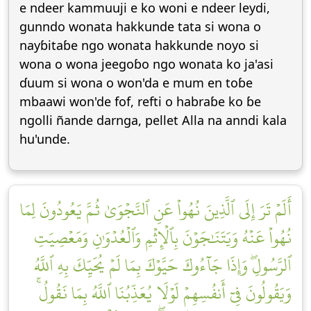
e ndeer kammuuji e ko woni e ndeer leydi,
gunndo wonata hakkunde tata si wona o
nayɓitaɓe ngo wonata hakkunde noyo si
wona o wona jeegoɓo ngo wonata ko ja'asi
ɗuum si wona o won'da e mum en toɓe
mbaawi won'de fof, refti o habraɓe ko ɓe
ngolli ñande darnga, pellet Alla na anndi kala
hu'unde.
أَلَمۡ تَرَ إِلَى ٱلَّذِينَ نُهُواْ عَنِ ٱلنَّجۡوَىٰ ثُمَّ يَعُودُونَ لِمَا
نُهُواْ عَنۡهُ وَيَتَنَٰجَوۡنَ بِٱلۡإِثۡمِ وَٱلۡعُدۡوَٰنِ وَمَعۡصِيَتِ
ٱلرَّسُولِۖ وَإِذَا جَآءُوكَ حَيَّوۡكَ بِمَا لَمۡ يُحَيِّكَ بِهِ ٱللَّهُ
وَيَقُولُونَ فِيٓ أَنفُسِهِمۡ لَوۡلَا يُعَذِّبُنَا ٱللَّهُ بِمَا نَقُولُۚ