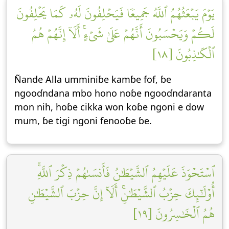
يَوۡمَ يَبۡعَثُهُمُ ٱللَّهُ جَمِيعٗا فَيَحۡلِفُونَ لَهُۥ كَمَا يَحۡلِفُونَ
لَكُمۡ وَيَحۡسَبُونَ أَنَّهُمۡ عَلَىٰ شَيۡءٍۚ أَلَآ إِنَّهُمۡ هُمُ
ٱلۡكَٰذِبُونَ [١٨]
Ñande Alla umminiɓe kamɓe fof, ɓe
ngooɗndana mbo hono noɓe ngooɗndaranta
mon nih, hoɓe cikka won koɓe ngoni e dow
mum, ɓe tigi ngoni fenooɓe ɓe.
ٱسۡتَحۡوَذَ عَلَيۡهِمُ ٱلشَّيۡطَٰنُ فَأَنسَىٰهُمۡ ذِكۡرَ ٱللَّهِۚ
أُوْلَٰٓئِكَ حِزۡبُ ٱلشَّيۡطَٰنِۚ أَلَآ إِنَّ حِزۡبَ ٱلشَّيۡطَٰنِ
هُمُ ٱلۡخَٰسِرُونَ [١٩]