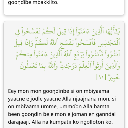
gooŋɗiɓe mbakkilto.
يَٰٓأَيُّهَا ٱلَّذِينَ ءَامَنُوٓاْ إِذَا قِيلَ لَكُمۡ تَفَسَّحُواْ فِي
ٱلۡمَجَٰلِسِ فَٱفۡسَحُواْ يَفۡسَحِ ٱللَّهُ لَكُمۡۖ وَإِذَا قِيلَ
ٱنشُزُواْ فَٱنشُزُواْ يَرۡفَعِ ٱللَّهُ ٱلَّذِينَ ءَامَنُواْ مِنكُمۡ
وَٱلَّذِينَ أُوتُواْ ٱلۡعِلۡمَ دَرَجَٰتٖۚ وَٱللَّهُ بِمَا تَعۡمَلُونَ
خَبِيرٞ [١١]
Eey mon mon gooŋɗinɓe si on mbiyaama
yaacne e joɗle yaacne Alla njaajnana mon, si
on mbi'aama umme, ummɗon Alla ɓamta
ɓeen gooŋɗin ɓe e mon e joman en ganndal
darajaaji, Alla na kumpatii ko ngolloton ko.