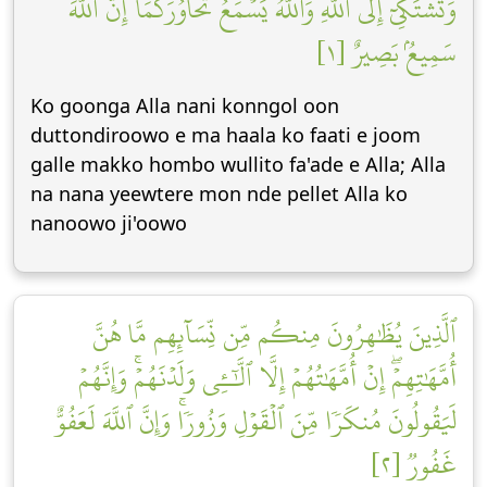
وَتَشۡتَكِيٓ إِلَى ٱللَّهِ وَٱللَّهُ يَسۡمَعُ تَحَاوُرَكُمَآۚ إِنَّ ٱللَّهَ
سَمِيعُۢ بَصِيرٌ [١]
Ko goonga Alla nani konngol oon
duttondiroowo e ma haala ko faati e joom
galle makko hombo wullito fa'ade e Alla; Alla
na nana yeewtere mon nde pellet Alla ko
nanoowo ji'oowo
ٱلَّذِينَ يُظَٰهِرُونَ مِنكُم مِّن نِّسَآئِهِم مَّا هُنَّ
أُمَّهَٰتِهِمۡۖ إِنۡ أُمَّهَٰتُهُمۡ إِلَّا ٱلَّٰٓـِٔي وَلَدۡنَهُمۡۚ وَإِنَّهُمۡ
لَيَقُولُونَ مُنكَرٗا مِّنَ ٱلۡقَوۡلِ وَزُورٗاۚ وَإِنَّ ٱللَّهَ لَعَفُوٌّ
غَفُورٞ [٢]