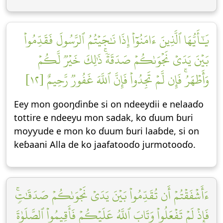
يَٰٓأَيُّهَا ٱلَّذِينَ ءَامَنُوٓاْ إِذَا نَٰجَيۡتُمُ ٱلرَّسُولَ فَقَدِّمُواْ
بَيۡنَ يَدَيۡ نَجۡوَىٰكُمۡ صَدَقَةٗۚ ذَٰلِكَ خَيۡرٞ لَّكُمۡ
وَأَطۡهَرُۚ فَإِن لَّمۡ تَجِدُواْ فَإِنَّ ٱللَّهَ غَفُورٞ رَّحِيمٌ [١٢]
Eey mon gooŋɗinɓe si on ndeeydii e nelaaɗo
tottire e ndeeyu mon sadak, ko ɗuum ɓuri
moƴƴude e mon ko ɗuum ɓuri laaɓde, si on
keɓaani Alla de ko jaafatooɗo jurmotooɗo.
ءَأَشۡفَقۡتُمۡ أَن تُقَدِّمُواْ بَيۡنَ يَدَيۡ نَجۡوَىٰكُمۡ صَدَقَٰتٖۚ
فَإِذۡ لَمۡ تَفۡعَلُواْ وَتَابَ ٱللَّهُ عَلَيۡكُمۡ فَأَقِيمُواْ ٱلصَّلَوٰةَ