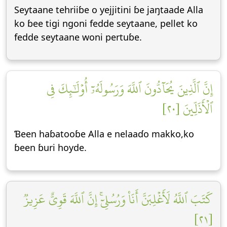
Seytaane tehriiɓe o yejjitini ɓe jaŋtaade Alla
ko ɓee tigi ngoni fedde seytaane, pellet ko
fedde seytaane woni pertuɓe.
إِنَّ ٱلَّذِينَ يُحَآدُّونَ ٱللَّهَ وَرَسُولَهُۥٓ أُوْلَٰٓئِكَ فِي
ٱلۡأَذَلِّينَ [٢٠]
Ɓeen haɓatooɓe Alla e nelaaɗo makko,ko
ɓeen ɓuri hoyde.
كَتَبَ ٱللَّهُ لَأَغۡلِبَنَّ أَنَا۠ وَرُسُلِيٓۚ إِنَّ ٱللَّهَ قَوِيٌّ عَزِيزٞ
[٢١]