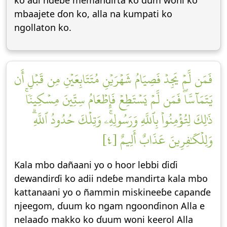
ko adi ndeɓe memandirta ko ɗum woni ko
mbaajete ɗon ko, alla na kumpati ko
ngollaton ko.
فَمَن لَّمۡ يَجِدۡ فَصِيَامُ شَهۡرَيۡنِ مُتَتَابِعَيۡنِ مِن قَبۡلِ أَن
يَتَمَآسَّاۖ فَمَن لَّمۡ يَسۡتَطِعۡ فَإِطۡعَامُ سِتِّينَ مِسۡكِينٗاۚ
ذَٰلِكَ لِتُؤۡمِنُواْ بِٱللَّهِ وَرَسُولِهِۦۚ وَتِلۡكَ حُدُودُ ٱللَّهِۗ
وَلِلۡكَٰفِرِينَ عَذَابٌ أَلِيمٌ [٤]
Kala mbo dañaani yo o hoor lebbi ɗiɗi
dewandirɗi ko adii ndeɓe mandirta kala mbo
kattanaani yo o ñammin miskineeɓe capanɗe
njeegom, ɗuum ko ngam ngoonɗinon Alla e
nelaaɗo makko ko ɗuum woni keerol Alla