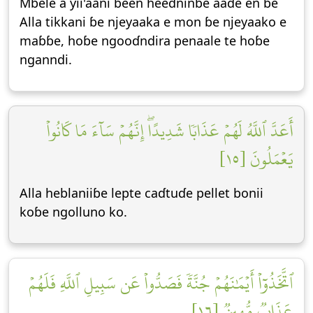
Mbele a yii'aani ɓeen heedninɓe aade en ɓe
Alla tikkani ɓe njeyaaka e mon ɓe njeyaako e
maɓɓe, hoɓe ngooɗndira penaale te hoɓe
nganndi.
أَعَدَّ ٱللَّهُ لَهُمۡ عَذَابٗا شَدِيدًاۖ إِنَّهُمۡ سَآءَ مَا كَانُواْ
يَعۡمَلُونَ [١٥]
Alla heblaniiɓe lepte caɗtuɗe pellet bonii
koɓe ngolluno ko.
ٱتَّخَذُوٓاْ أَيۡمَٰنَهُمۡ جُنَّةٗ فَصَدُّواْ عَن سَبِيلِ ٱللَّهِ فَلَهُمۡ
عَذَابٞ مُّهِينٞ [١٦]