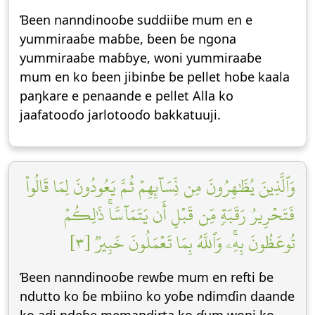
Ɓeen nanndinooɓe suddiiɓe mum en e
yummiraaɓe maɓɓe, ɓeen ɓe ngona
yummiraaɓe maɓɓƴe, woni yummiraaɓe
mum en ko ɓeen jibinɓe ɓe pellet hoɓe kaala
paŋkare e penaande e pellet Alla ko
jaafatooɗo jarlotooɗo bakkatuuji.
وَٱلَّذِينَ يُظَٰهِرُونَ مِن نِّسَآئِهِمۡ ثُمَّ يَعُودُونَ لِمَا قَالُواْ
فَتَحۡرِيرُ رَقَبَةٖ مِّن قَبۡلِ أَن يَتَمَآسَّاۚ ذَٰلِكُمۡ
تُوعَظُونَ بِهِۦۚ وَٱللَّهُ بِمَا تَعۡمَلُونَ خَبِيرٞ [٣]
Ɓeen nanndinooɓe rewɓe mum en refti ɓe
ndutto ko ɓe mbiino ko yoɓe ndimɗin daande