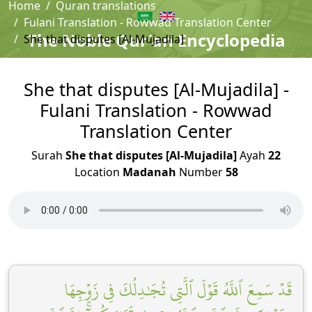
Home
Quran translations
Fulani Translation - Rowwad Translation Center
The Noble Qur'an Encyclopedia
She that disputes [Al-Mujadila]
She that disputes [Al-Mujadila] -
Fulani Translation - Rowwad
Translation Center
Surah
She that disputes [Al-Mujadila]
Ayah
22
Location
Madanah
Number
58
قَدۡ سَمِعَ ٱللَّهُ قَوۡلَ ٱلَّتِي تُجَٰدِلُكَ فِي زَوۡجِهَا