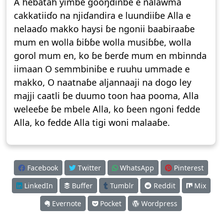
A heɓatah yimɓe gooŋɗinɓe e ñalawma
cakkatiiɗo na njiɗandira e luundiiɓe Alla e
nelaaɗo makko haysi ɓe ngonii baabiraaɓe
mum en wolla ɓiɓɓe wolla musiɓɓe, wolla
gorol mum en, ko ɓe ɓerɗe mum en mbinnda
iimaan O semmbiniɓe e ruuhu ummade e
makko, O naatnaɓe aljannaaji na dogo ley
majji caatli ɓe duumo toon haa pooma, Alla
weleeɓe ɓe mbele Alla, ko ɓeen ngoni fedde
Alla, ko fedde Alla tigi woni malaaɓe.
Facebook
Twitter
WhatsApp
Pinterest
LinkedIn
Buffer
Tumblr
Reddit
Mix
Evernote
Pocket
Wordpress