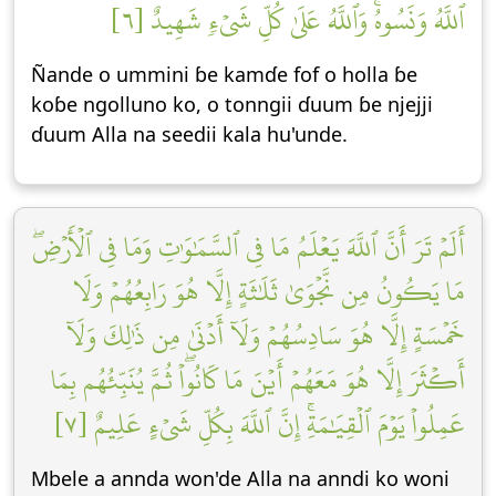
ٱللَّهُ وَنَسُوهُۚ وَٱللَّهُ عَلَىٰ كُلِّ شَيۡءٖ شَهِيدٌ [٦]
Ñande o ummini ɓe kamɗe fof o holla ɓe
koɓe ngolluno ko, o tonngii ɗuum ɓe njejji
ɗuum Alla na seedii kala hu'unde.
أَلَمۡ تَرَ أَنَّ ٱللَّهَ يَعۡلَمُ مَا فِي ٱلسَّمَٰوَٰتِ وَمَا فِي ٱلۡأَرۡضِۖ
مَا يَكُونُ مِن نَّجۡوَىٰ ثَلَٰثَةٍ إِلَّا هُوَ رَابِعُهُمۡ وَلَا
خَمۡسَةٍ إِلَّا هُوَ سَادِسُهُمۡ وَلَآ أَدۡنَىٰ مِن ذَٰلِكَ وَلَآ
أَكۡثَرَ إِلَّا هُوَ مَعَهُمۡ أَيۡنَ مَا كَانُواْۖ ثُمَّ يُنَبِّئُهُم بِمَا
عَمِلُواْ يَوۡمَ ٱلۡقِيَٰمَةِۚ إِنَّ ٱللَّهَ بِكُلِّ شَيۡءٍ عَلِيمٌ [٧]
Mbele a annda won'de Alla na anndi ko woni