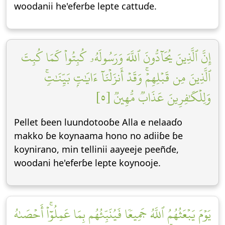
woodanii he'eferɓe lepte cattuɗe.
إِنَّ ٱلَّذِينَ يُحَآدُّونَ ٱللَّهَ وَرَسُولَهُۥ كُبِتُواْ كَمَا كُبِتَ
ٱلَّذِينَ مِن قَبۡلِهِمۡۚ وَقَدۡ أَنزَلۡنَآ ءَايَٰتِۭ بَيِّنَٰتٖۚ
وَلِلۡكَٰفِرِينَ عَذَابٞ مُّهِينٞ [٥]
Pellet ɓeen luundotooɓe Alla e nelaaɗo
makko ɓe koynaama hono no adiiɓe ɓe
koynirano, min tellinii aayeeje peeñɗe,
woodani he'eferɓe lepte koynooje.
يَوۡمَ يَبۡعَثُهُمُ ٱللَّهُ جَمِيعٗا فَيُنَبِّئُهُم بِمَا عَمِلُوٓاْۚ أَحۡصَىٰهُ