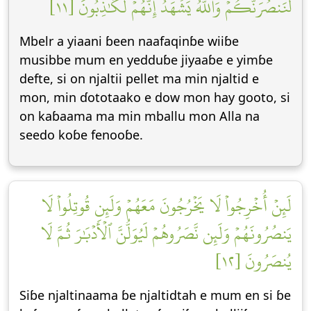
لَنَنصُرَنَّكُمۡ وَٱللَّهُ يَشۡهَدُ إِنَّهُمۡ لَكَٰذِبُونَ [١١]
Mbelr a yiaani ɓeen naafaqinɓe wiiɓe
musibbe mum en yedduɓe jiyaaɓe e yimɓe
defte, si on njaltii pellet ma min njaltid e
mon, min ɗototaako e dow mon hay gooto, si
on kaɓaama ma min mballu mon Alla na
seedo koɓe fenooɓe.
لَئِنۡ أُخۡرِجُواْ لَا يَخۡرُجُونَ مَعَهُمۡ وَلَئِن قُوتِلُواْ لَا
يَنصُرُونَهُمۡ وَلَئِن نَّصَرُوهُمۡ لَيُوَلُّنَّ ٱلۡأَدۡبَٰرَ ثُمَّ لَا
يُنصَرُونَ [١٢]
Siɓe njaltinaama ɓe njaltidtah e mum en si ɓe