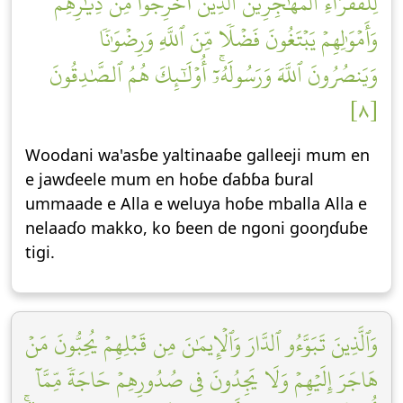
لِلۡفُقَرَآءِ ٱلۡمُهَٰجِرِينَ ٱلَّذِينَ أُخۡرِجُواْ مِن دِيَٰرِهِمۡ
وَأَمۡوَٰلِهِمۡ يَبۡتَغُونَ فَضۡلٗا مِّنَ ٱللَّهِ وَرِضۡوَٰنٗا
وَيَنصُرُونَ ٱللَّهَ وَرَسُولَهُۥٓۚ أُوْلَٰٓئِكَ هُمُ ٱلصَّٰدِقُونَ
[٨]
Woodani wa'asɓe yaltinaaɓe galleeji mum en
e jawɗeele mum en hoɓe ɗaɓɓa ɓural
ummaade e Alla e weluya hoɓe mballa Alla e
nelaaɗo makko, ko ɓeen de ngoni gooŋɗuɓe
tigi.
وَٱلَّذِينَ تَبَوَّءُو ٱلدَّارَ وَٱلۡإِيمَٰنَ مِن قَبۡلِهِمۡ يُحِبُّونَ مَنۡ
هَاجَرَ إِلَيۡهِمۡ وَلَا يَجِدُونَ فِي صُدُورِهِمۡ حَاجَةٗ مِّمَّآ