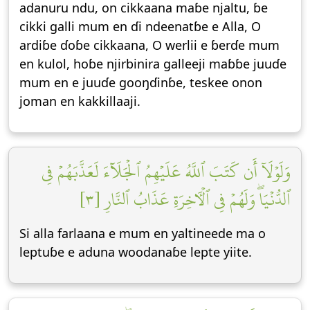
adanuru ndu, on cikkaana maɓe njaltu, ɓe
cikki galli mum en ɗi ndeenatɓe e Alla, O
ardiɓe ɗoɓe cikkaana, O werlii e ɓerɗe mum
en kulol, hoɓe njirbinira galleeji maɓɓe juuɗe
mum en e juuɗe gooŋɗinɓe, teskee onon
joman en kakkillaaji.
وَلَوۡلَآ أَن كَتَبَ ٱللَّهُ عَلَيۡهِمُ ٱلۡجَلَآءَ لَعَذَّبَهُمۡ فِي
ٱلدُّنۡيَاۖ وَلَهُمۡ فِي ٱلۡأٓخِرَةِ عَذَابُ ٱلنَّارِ [٣]
Si alla farlaana e mum en yaltineede ma o
leptuɓe e aduna woodanaɓe lepte yiite.