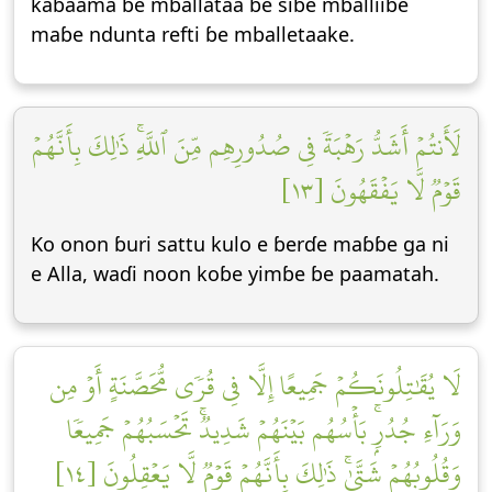
kaɓaama ɓe mballataa ɓe siɓe mballiiɓe
maɓe ndunta refti ɓe mballetaake.
لَأَنتُمۡ أَشَدُّ رَهۡبَةٗ فِي صُدُورِهِم مِّنَ ٱللَّهِۚ ذَٰلِكَ بِأَنَّهُمۡ
قَوۡمٞ لَّا يَفۡقَهُونَ [١٣]
Ko onon ɓuri sattu kulo e ɓerɗe maɓɓe ga ni
e Alla, waɗi noon koɓe yimɓe ɓe paamatah.
لَا يُقَٰتِلُونَكُمۡ جَمِيعًا إِلَّا فِي قُرٗى مُّحَصَّنَةٍ أَوۡ مِن
وَرَآءِ جُدُرِۭۚ بَأۡسُهُم بَيۡنَهُمۡ شَدِيدٞۚ تَحۡسَبُهُمۡ جَمِيعٗا
وَقُلُوبُهُمۡ شَتَّىٰۚ ذَٰلِكَ بِأَنَّهُمۡ قَوۡمٞ لَّا يَعۡقِلُونَ [١٤]