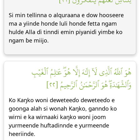
Si min tellinna o alquraana e dow hooseere
ma a yiinde honde luli honde fetta ngam
hulde Alla ɗi tinndi emin piyaniɗi yimɓe ko
ngam ɓe miijo.
هُوَ ٱللَّهُ ٱلَّذِي لَآ إِلَٰهَ إِلَّا هُوَۖ عَٰلِمُ ٱلۡغَيۡبِ
وَٱلشَّهَٰدَةِۖ هُوَ ٱلرَّحۡمَٰنُ ٱلرَّحِيمُ [٢٢]
Ko Kaŋko woni deweteeɗo deweteeɗo e
goonga alah si wonah Kaŋko, ganndo ko
wirni e ka wirnaaki kaŋko woni joom
yurmeende huftadinnde e yurmeende
heeriinde.