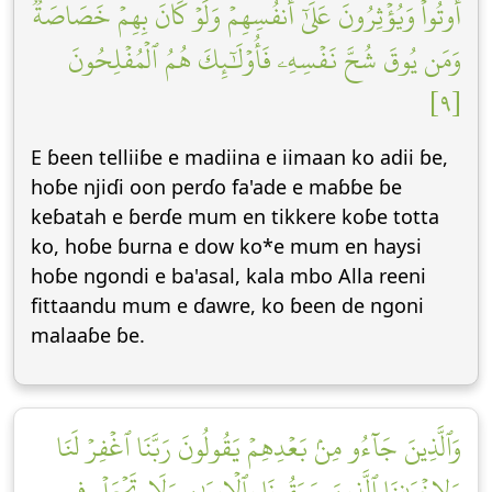
أُوتُواْ وَيُؤۡثِرُونَ عَلَىٰٓ أَنفُسِهِمۡ وَلَوۡ كَانَ بِهِمۡ خَصَاصَةٞۚ
وَمَن يُوقَ شُحَّ نَفۡسِهِۦ فَأُوْلَٰٓئِكَ هُمُ ٱلۡمُفۡلِحُونَ
[٩]
E ɓeen telliiɓe e madiina e iimaan ko adii ɓe,
hoɓe njiɗi oon perɗo fa'ade e maɓɓe ɓe
keɓatah e ɓerɗe mum en tikkere koɓe totta
ko, hoɓe ɓurna e dow ko*e mum en haysi
hoɓe ngondi e ba'asal, kala mbo Alla reeni
fittaandu mum e ɗawre, ko ɓeen de ngoni
malaaɓe ɓe.
وَٱلَّذِينَ جَآءُو مِنۢ بَعۡدِهِمۡ يَقُولُونَ رَبَّنَا ٱغۡفِرۡ لَنَا
وَلِإِخۡوَٰنِنَا ٱلَّذِينَ سَبَقُونَا بِٱلۡإِيمَٰنِ وَلَا تَجۡعَلۡ فِي