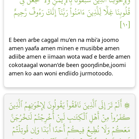
قُلُوبِنَا غِلّٗا لِّلَّذِينَ ءَامَنُواْ رَبَّنَآ إِنَّكَ رَءُوفٞ رَّحِيمٌ
[١٠]
E ɓeen arɓe caggal mu'en na mbi'a joomo
amen yaafa amen minen e musiɓɓe amen
adiiɓe amen e iimaan wota waɗ e ɓerɗe amen
cokotaagal wonan'de ɓeen gooŋɗinɓe,joomi
amen ko aan woni enɗiiɗo jurmotooɗo.
۞ أَلَمۡ تَرَ إِلَى ٱلَّذِينَ نَافَقُواْ يَقُولُونَ لِإِخۡوَٰنِهِمُ ٱلَّذِينَ
كَفَرُواْ مِنۡ أَهۡلِ ٱلۡكِتَٰبِ لَئِنۡ أُخۡرِجۡتُمۡ لَنَخۡرُجَنَّ
مَعَكُمۡ وَلَا نُطِيعُ فِيكُمۡ أَحَدًا أَبَدٗا وَإِن قُوتِلۡتُمۡ