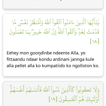
يَٰٓأَيُّهَا ٱلَّذِينَ ءَامَنُواْ ٱتَّقُواْ ٱللَّهَ وَلۡتَنظُرۡ نَفۡسٞ مَّا
قَدَّمَتۡ لِغَدٖۖ وَٱتَّقُواْ ٱللَّهَۚ إِنَّ ٱللَّهَ خَبِيرُۢ بِمَا تَعۡمَلُونَ
[١٨]
Eehey mon gooŋɗinɓe ndeente Alla, yo
fittaandu ndaar kondu ardinani jannga kule
alla pellet alla ko kumpatiiɗo ko ngolloton ko.
وَلَا تَكُونُواْ كَٱلَّذِينَ نَسُواْ ٱللَّهَ فَأَنسَىٰهُمۡ أَنفُسَهُمۡۚ
أُوْلَٰٓئِكَ هُمُ ٱلۡفَٰسِقُونَ [١٩]