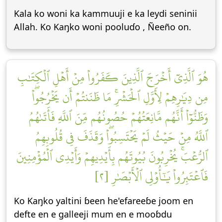
Kala ko woni ka kammuuji e ka leydi seninii
Allah. Ko Kaŋko woni pooluɗo , Ñeeño on.
هُوَ ٱلَّذِيٓ أَخۡرَجَ ٱلَّذِينَ كَفَرُواْ مِنۡ أَهۡلِ ٱلۡكِتَٰبِ
مِن دِيَٰرِهِمۡ لِأَوَّلِ ٱلۡحَشۡرِۚ مَا ظَنَنتُمۡ أَن يَخۡرُجُواْۖ
وَظَنُّوٓاْ أَنَّهُم مَّانِعَتُهُمۡ حُصُونُهُم مِّنَ ٱللَّهِ فَأَتَىٰهُمُ
ٱللَّهُ مِنۡ حَيۡثُ لَمۡ يَحۡتَسِبُواْۖ وَقَذَفَ فِي قُلُوبِهِمُ
ٱلرُّعۡبَۚ يُخۡرِبُونَ بُيُوتَهُم بِأَيۡدِيهِمۡ وَأَيۡدِي ٱلۡمُؤۡمِنِينَ
فَٱعۡتَبِرُواْ يَٰٓأُوْلِي ٱلۡأَبۡصَٰرِ [٢]
Ko Kaŋko yaltini ɓeen he'efareeɓe joom en
defte en e galleeji mum en e mooɓdu