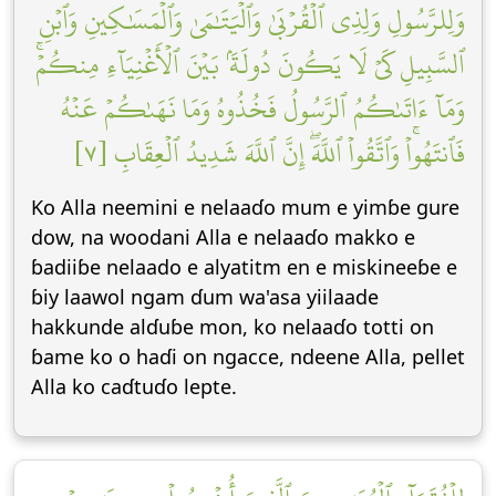
وَلِلرَّسُولِ وَلِذِي ٱلۡقُرۡبَىٰ وَٱلۡيَتَٰمَىٰ وَٱلۡمَسَٰكِينِ وَٱبۡنِ
ٱلسَّبِيلِ كَيۡ لَا يَكُونَ دُولَةَۢ بَيۡنَ ٱلۡأَغۡنِيَآءِ مِنكُمۡۚ
وَمَآ ءَاتَىٰكُمُ ٱلرَّسُولُ فَخُذُوهُ وَمَا نَهَىٰكُمۡ عَنۡهُ
فَٱنتَهُواْۚ وَٱتَّقُواْ ٱللَّهَۖ إِنَّ ٱللَّهَ شَدِيدُ ٱلۡعِقَابِ [٧]
Ko Alla neemini e nelaaɗo mum e yimɓe gure
dow, na woodani Alla e nelaaɗo makko e
ɓadiiɓe nelaado e alyatitm en e miskineeɓe e
ɓiy laawol ngam ɗum wa'asa yiilaade
hakkunde alɗuɓe mon, ko nelaaɗo totti on
ɓame ko o haɗi on ngacce, ndeene Alla, pellet
Alla ko caɗtuɗo lepte.