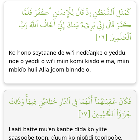
كَمَثَلِ ٱلشَّيۡطَٰنِ إِذۡ قَالَ لِلۡإِنسَٰنِ ٱكۡفُرۡ فَلَمَّا
كَفَرَ قَالَ إِنِّي بَرِيٓءٞ مِّنكَ إِنِّيٓ أَخَافُ ٱللَّهَ رَبَّ
ٱلۡعَٰلَمِينَ [١٦]
Ko hono seytaane de wi'i neɗɗaŋke o yeddu,
nde o yeddi o wi'i miin komi kisɗo e ma, miin
mbiɗo huli Alla joom binnde o.
فَكَانَ عَٰقِبَتَهُمَآ أَنَّهُمَا فِي ٱلنَّارِ خَٰلِدَيۡنِ فِيهَاۚ وَذَٰلِكَ
جَزَٰٓؤُاْ ٱلظَّٰلِمِينَ [١٧]
Laati batte mu'en kanɓe ɗiɗa ko yiite
saasooɓe toon, ɗuum ko njoɓdi tooñooɓe.