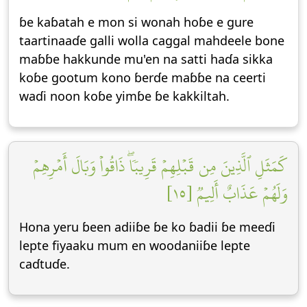
ɓe kaɓatah e mon si wonah hoɓe e gure
taartinaaɗe galli wolla caggal mahdeele bone
maɓɓe hakkunde mu'en na satti haɗa sikka
koɓe gootum kono ɓerɗe maɓɓe na ceerti
waɗi noon koɓe yimɓe ɓe kakkiltah.
كَمَثَلِ ٱلَّذِينَ مِن قَبۡلِهِمۡ قَرِيبٗاۖ ذَاقُواْ وَبَالَ أَمۡرِهِمۡ
وَلَهُمۡ عَذَابٌ أَلِيمٞ [١٥]
Hona yeru ɓeen adiiɓe ɓe ko ɓadii ɓe meeɗi
lepte fiyaaku mum en woodaniiɓe lepte
caɗtuɗe.