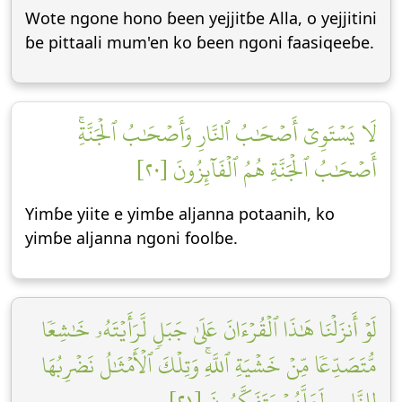
Wote ngone hono ɓeen yejjitɓe Alla, o yejjitini
ɓe pittaali mum'en ko ɓeen ngoni faasiqeeɓe.
لَا يَسۡتَوِيٓ أَصۡحَٰبُ ٱلنَّارِ وَأَصۡحَٰبُ ٱلۡجَنَّةِۚ
أَصۡحَٰبُ ٱلۡجَنَّةِ هُمُ ٱلۡفَآئِزُونَ [٢٠]
Yimɓe yiite e yimɓe aljanna potaanih, ko
yimɓe aljanna ngoni foolɓe.
لَوۡ أَنزَلۡنَا هَٰذَا ٱلۡقُرۡءَانَ عَلَىٰ جَبَلٖ لَّرَأَيۡتَهُۥ خَٰشِعٗا
مُّتَصَدِّعٗا مِّنۡ خَشۡيَةِ ٱللَّهِۚ وَتِلۡكَ ٱلۡأَمۡثَٰلُ نَضۡرِبُهَا
لِلنَّاسِ لَعَلَّهُمۡ يَتَفَكَّرُونَ [٢١]