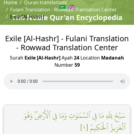
Home
Quran translations
Fulani Translation - Rowwad Translation Center
The Noble Qur'an Encyclopedia
Exile [Al-Hashr]
Exile [Al-Hashr] - Fulani Translation
- Rowwad Translation Center
Surah
Exile [Al-Hashr]
Ayah
24
Location
Madanah
Number
59
سَبَّحَ لِلَّهِ مَا فِي ٱلسَّمَٰوَٰتِ وَمَا فِي ٱلۡأَرۡضِۖ وَهُوَ
ٱلۡعَزِيزُ ٱلۡحَكِيمُ [١]