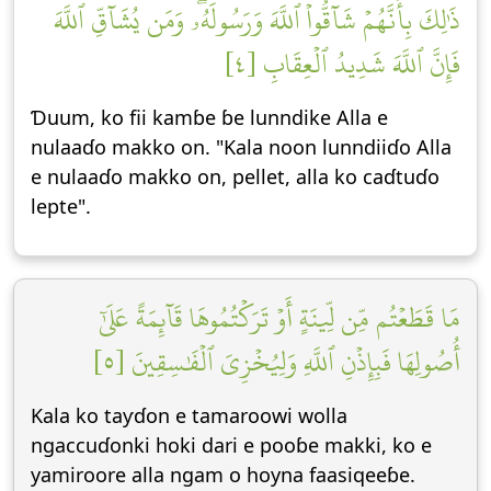
ذَٰلِكَ بِأَنَّهُمۡ شَآقُّواْ ٱللَّهَ وَرَسُولَهُۥۖ وَمَن يُشَآقِّ ٱللَّهَ
فَإِنَّ ٱللَّهَ شَدِيدُ ٱلۡعِقَابِ [٤]
Ɗuum, ko fii kamɓe ɓe lunndike Alla e
nulaaɗo makko on. "Kala noon lunndiiɗo Alla
e nulaaɗo makko on, pellet, alla ko caɗtuɗo
lepte".
مَا قَطَعۡتُم مِّن لِّينَةٍ أَوۡ تَرَكۡتُمُوهَا قَآئِمَةً عَلَىٰٓ
أُصُولِهَا فَبِإِذۡنِ ٱللَّهِ وَلِيُخۡزِيَ ٱلۡفَٰسِقِينَ [٥]
Kala ko taƴɗon e tamaroowi wolla
ngaccuɗonki hoki dari e pooɓe makki, ko e
yamiroore alla ngam o hoyna faasiqeeɓe.