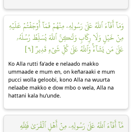
وَمَآ أَفَآءَ ٱللَّهُ عَلَىٰ رَسُولِهِۦ مِنۡهُمۡ فَمَآ أَوۡجَفۡتُمۡ عَلَيۡهِ
مِنۡ خَيۡلٖ وَلَا رِكَابٖ وَلَٰكِنَّ ٱللَّهَ يُسَلِّطُ رُسُلَهُۥ
عَلَىٰ مَن يَشَآءُۚ وَٱللَّهُ عَلَىٰ كُلِّ شَيۡءٖ قَدِيرٞ [٦]
Ko Alla rutti fa'ade e nelaaɗo makko
ummaade e mum en, on keñaraaki e mum
pucci wolla geloobi, kono Alla na wuurta
nelaaɓe makko e dow mbo o wela, Alla na
hattani kala hu'unde.
مَّآ أَفَآءَ ٱللَّهُ عَلَىٰ رَسُولِهِۦ مِنۡ أَهۡلِ ٱلۡقُرَىٰ فَلِلَّهِ