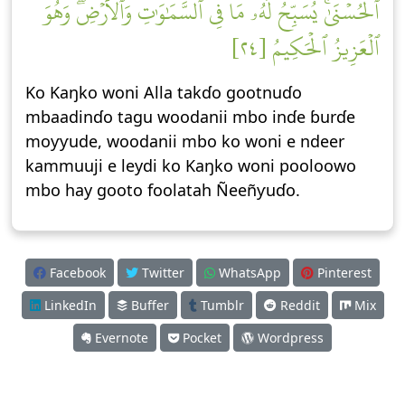
ٱلۡحُسۡنَىٰۚ يُسَبِّحُ لَهُۥ مَا فِي ٱلسَّمَٰوَٰتِ وَٱلۡأَرۡضِۖ وَهُوَ
ٱلۡعَزِيزُ ٱلۡحَكِيمُ [٢٤]
Ko Kaŋko woni Alla takɗo gootnuɗo
mbaadinɗo tagu woodanii mbo inɗe ɓurɗe
moƴƴude, woodanii mbo ko woni e ndeer
kammuuji e leydi ko Kaŋko woni pooloowo
mbo hay gooto foolatah Ñeeñƴuɗo.
Facebook
Twitter
WhatsApp
Pinterest
LinkedIn
Buffer
Tumblr
Reddit
Mix
Evernote
Pocket
Wordpress