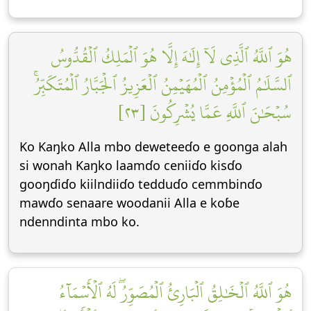
هُوَ ٱللَّهُ ٱلَّذِي لَآ إِلَٰهَ إِلَّا هُوَ ٱلۡمَلِكُ ٱلۡقُدُّوسُ
ٱلسَّلَٰمُ ٱلۡمُؤۡمِنُ ٱلۡمُهَيۡمِنُ ٱلۡعَزِيزُ ٱلۡجَبَّارُ ٱلۡمُتَكَبِّرُۚ
سُبۡحَٰنَ ٱللَّهِ عَمَّا يُشۡرِكُونَ [٢٣]
Ko Kaŋko Alla mbo deweteeɗo e goonga alah
si wonah Kaŋko laamɗo ceniiɗo kisɗo
gooŋɗiɗo kiilndiiɗo tedduɗo cemmbinɗo
mawɗo senaare woodanii Alla e koɓe
ndenndinta mbo ko.
هُوَ ٱللَّهُ ٱلۡخَٰلِقُ ٱلۡبَارِئُ ٱلۡمُصَوِّرُۖ لَهُ ٱلۡأَسۡمَآءُ