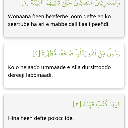
وَٱلۡمُشۡرِكِينَ مُنفَكِّينَ حَتَّىٰ تَأۡتِيَهُمُ ٱلۡبَيِّنَةُ [١]
Wonaana ɓeen he'eferɓe joom defte en ko
seertuɓe ha ari e maɓɓe dallillaaji peeñɗi.
رَسُولٞ مِّنَ ٱللَّهِ يَتۡلُواْ صُحُفٗا مُّطَهَّرَةٗ [٢]
Ko o nelaaɗo ummaade e Alla dursittooɗo
ɗereeji laɓɓinaaɗi.
فِيهَا كُتُبٞ قَيِّمَةٞ [٣]
Hina heen defte po'occiiɗe.