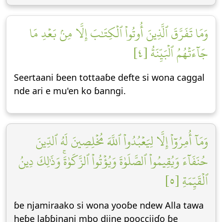
وَمَا تَفَرَّقَ ٱلَّذِينَ أُوتُواْ ٱلۡكِتَٰبَ إِلَّا مِنۢ بَعۡدِ مَا
جَآءَتۡهُمُ ٱلۡبَيِّنَةُ [٤]
Seertaani ɓeen tottaaɓe defte si wona caggal
nde ari e mu'en ko ɓanngi.
وَمَآ أُمِرُوٓاْ إِلَّا لِيَعۡبُدُواْ ٱللَّهَ مُخۡلِصِينَ لَهُ ٱلدِّينَ
حُنَفَآءَ وَيُقِيمُواْ ٱلصَّلَوٰةَ وَيُؤۡتُواْ ٱلزَّكَوٰةَۚ وَذَٰلِكَ دِينُ
ٱلۡقَيِّمَةِ [٥]
ɓe njamiraako si wona yooɓe ndew Alla tawa
heɓe laɓɓinani mbo diine poocciiɗo ɓe