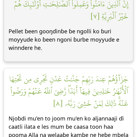
إِنَّ ٱلَّذِينَ ءَامَنُواْ وَعَمِلُواْ ٱلصَّٰلِحَٰتِ أُوْلَٰٓئِكَ هُمۡ
خَيۡرُ ٱلۡبَرِيَّةِ [٧]
Pellet ɓeen gooŋɗinɓe ɓe ngolli ko ɓuri
moƴƴude ko ɓeen ngoni ɓurbe moƴƴude e
winndere he.
جَزَآؤُهُمۡ عِندَ رَبِّهِمۡ جَنَّٰتُ عَدۡنٖ تَجۡرِي مِن تَحۡتِهَا
ٱلۡأَنۡهَٰرُ خَٰلِدِينَ فِيهَآ أَبَدٗاۖ رَّضِيَ ٱللَّهُ عَنۡهُمۡ وَرَضُواْ
عَنۡهُۚ ذَٰلِكَ لِمَنۡ خَشِيَ رَبَّهُۥ [٨]
Njoɓdi mu'en to joom mu'en ko aljannaaji ɗi
caatli ilata e les mum ɓe caasa toon haa
pooma Alla na welaaɓe kamɓe ne heɓe mbela