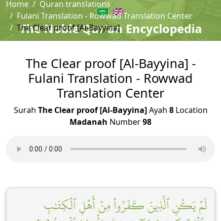
Home
Quran translations
Fulani Translation - Rowwad Translation Center
The Noble Qur'an Encyclopedia
The Clear proof [Al-Bayyina]
The Clear proof [Al-Bayyina] -
Fulani Translation - Rowwad
Translation Center
Surah
The Clear proof [Al-Bayyina]
Ayah
8
Location
Madanah
Number
98
لَمۡ يَكُنِ ٱلَّذِينَ كَفَرُواْ مِنۡ أَهۡلِ ٱلۡكِتَٰبِ