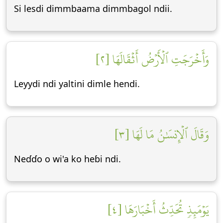
Si lesdi dimmbaama dimmbagol ndii.
وَأَخۡرَجَتِ ٱلۡأَرۡضُ أَثۡقَالَهَا [٢]
Leyydi ndi yaltini dimle hendi.
وَقَالَ ٱلۡإِنسَٰنُ مَا لَهَا [٣]
Neɗɗo o wi'a ko heɓi ndi.
يَوۡمَئِذٖ تُحَدِّثُ أَخۡبَارَهَا [٤]