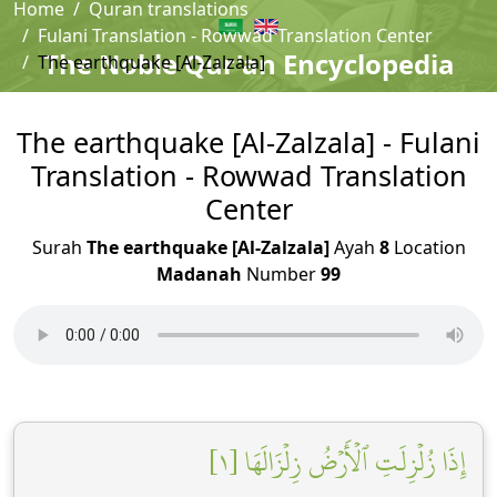
Home
Quran translations
Fulani Translation - Rowwad Translation Center
The Noble Qur'an Encyclopedia
The earthquake [Al-Zalzala]
The earthquake [Al-Zalzala] - Fulani
Translation - Rowwad Translation
Center
Surah
The earthquake [Al-Zalzala]
Ayah
8
Location
Madanah
Number
99
إِذَا زُلۡزِلَتِ ٱلۡأَرۡضُ زِلۡزَالَهَا [١]