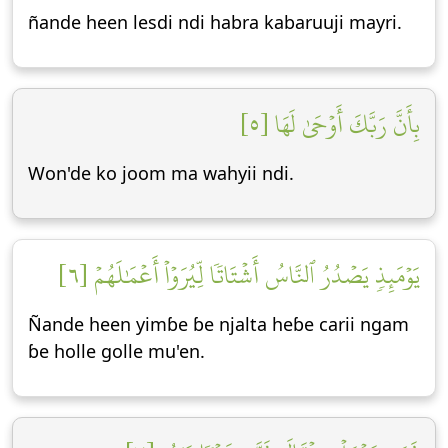
ñande heen lesdi ndi habra kabaruuji mayri.
بِأَنَّ رَبَّكَ أَوۡحَىٰ لَهَا [٥]
Won'de ko joom ma wahyii ndi.
يَوۡمَئِذٖ يَصۡدُرُ ٱلنَّاسُ أَشۡتَاتٗا لِّيُرَوۡاْ أَعۡمَٰلَهُمۡ [٦]
Ñande heen yimɓe ɓe njalta heɓe carii ngam
ɓe holle golle mu'en.