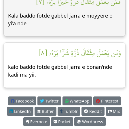
فَمَن يَعۡمَلۡ مِثۡقَالَ ذَرَّةٍ خَيۡرٗا يَرَهُۥ [٧]
Kala baɗɗo fotde gabbel jarra e moƴƴere o
yi'a nde.
وَمَن يَعۡمَلۡ مِثۡقَالَ ذَرَّةٖ شَرّٗا يَرَهُۥ [٨]
kalo baɗɗo fotde gabbel jarra e bonan'nde
kadi ma yii.
Facebook
Twitter
WhatsApp
Pinterest
LinkedIn
Buffer
Tumblr
Reddit
Mix
Evernote
Pocket
Wordpress