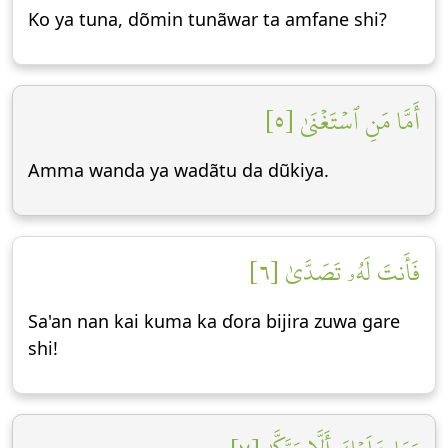
Ko ya tuna, dõmin tunãwar ta amfane shi?
أَمَّا مَنِ ٱسۡتَغۡنَىٰ [٥]
Amma wanda ya wadãtu da dũkiya.
فَأَنتَ لَهُۥ تَصَدَّىٰ [٦]
Sa'an nan kai kuma ka ɗora bijira zuwa gare
shi!