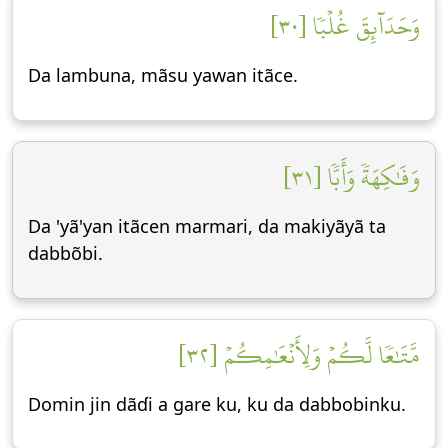
وَحَدَآئِقَ غُلۡبٗا [٣٠]
Da lambuna, mãsu yawan itãce.
وَفَٰكِهَةٗ وَأَبّٗا [٣١]
Da 'yã'yan itãcen marmari, da makiyãyã ta
dabbõbi.
مَّتَٰعٗا لَّكُمۡ وَلِأَنۡعَٰمِكُمۡ [٣٢]
Domin jin dãɗi a gare ku, ku da dabbobinku.