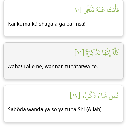
فَأَنتَ عَنۡهُ تَلَهَّىٰ [١٠]
Kai kuma kã shagala ga barinsa!
كَلَّآ إِنَّهَا تَذۡكِرَةٞ [١١]
A'aha! Lalle ne, wannan tunãtarwa ce.
فَمَن شَآءَ ذَكَرَهُۥ [١٢]
Sabõda wanda ya so ya tuna Shi (Allah).