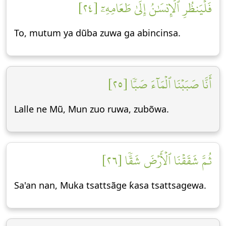
فَلۡيَنظُرِ ٱلۡإِنسَٰنُ إِلَىٰ طَعَامِهِۦٓ [٢٤]
To, mutum ya dũba zuwa ga abincinsa.
أَنَّا صَبَبۡنَا ٱلۡمَآءَ صَبّٗا [٢٥]
Lalle ne Mũ, Mun zuo ruwa, zubõwa.
ثُمَّ شَقَقۡنَا ٱلۡأَرۡضَ شَقّٗا [٢٦]
Sa'an nan, Muka tsattsãge ƙasa tsattsagewa.