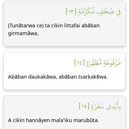
فِي صُحُفٖ مُّكَرَّمَةٖ [١٣]
(Tunãtarwa ce) ta cikin littafai abãban
girmamãwa,
مَّرۡفُوعَةٖ مُّطَهَّرَةِۭ [١٤]
Abãban ɗaukakãwa, abãban tsarkakẽwa.
بِأَيۡدِي سَفَرَةٖ [١٥]
A cikin hannãyen mala'iku marubũta.