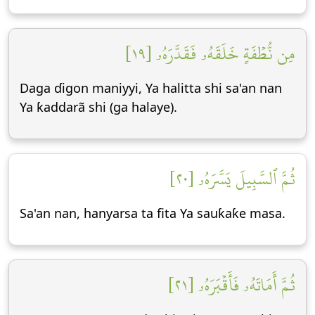
مِن نُّطۡفَةٍ خَلَقَهُۥ فَقَدَّرَهُۥ [١٩]
Daga ɗigon maniyyi, Ya halitta shi sa'an nan
Ya ƙaddarã shi (ga halaye).
ثُمَّ ٱلسَّبِيلَ يَسَّرَهُۥ [٢٠]
Sa'an nan, hanyarsa ta fita Ya sauƙaƙe masa.
ثُمَّ أَمَاتَهُۥ فَأَقۡبَرَهُۥ [٢١]