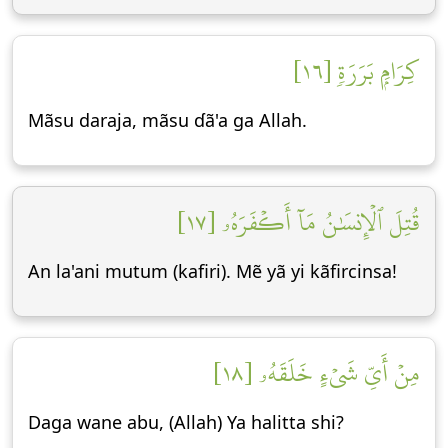
كِرَامِۭ بَرَرَةٖ [١٦]
Mãsu daraja, mãsu ɗã'a ga Allah.
قُتِلَ ٱلۡإِنسَٰنُ مَآ أَكۡفَرَهُۥ [١٧]
An la'ani mutum (kafiri). Mẽ yã yi kãfircinsa!
مِنۡ أَيِّ شَيۡءٍ خَلَقَهُۥ [١٨]
Daga wane abu, (Allah) Ya halitta shi?