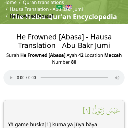
Home
Quran translations
Hausa Translation - Abu Bakr Jumi
The Noble Qur'an Encyclopedia
He Frowned [Abasa]
He Frowned [Abasa] - Hausa
Translation - Abu Bakr Jumi
Surah
He Frowned [Abasa]
Ayah
42
Location
Maccah
Number
80
عَبَسَ وَتَوَلَّىٰٓ [١]
Yã game huska[1] kuma ya jũya bãya.