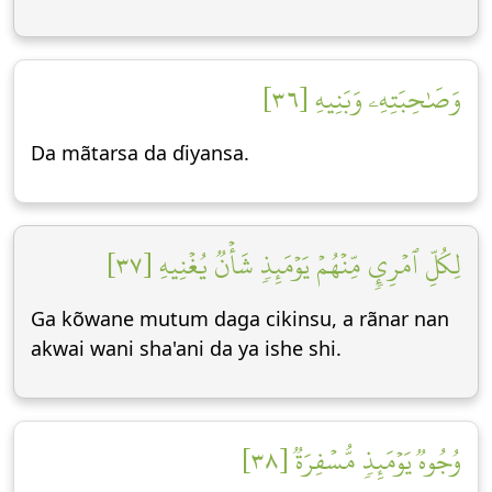
وَصَٰحِبَتِهِۦ وَبَنِيهِ [٣٦]
Da mãtarsa da ɗiyansa.
لِكُلِّ ٱمۡرِيٕٖ مِّنۡهُمۡ يَوۡمَئِذٖ شَأۡنٞ يُغۡنِيهِ [٣٧]
Ga kõwane mutum daga cikinsu, a rãnar nan
akwai wani sha'ani da ya ishe shi.
وُجُوهٞ يَوۡمَئِذٖ مُّسۡفِرَةٞ [٣٨]