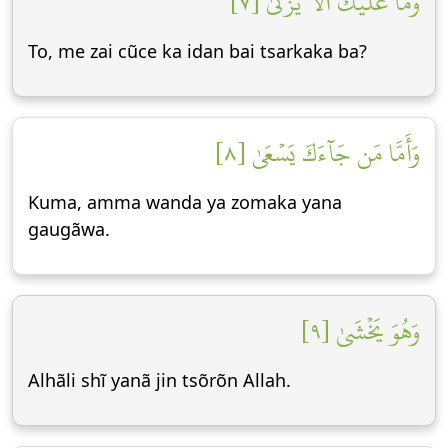
وَمَا عَلَيۡكَ أَلَّا يَزَّكَّىٰ [٧]
To, me zai cũce ka idan bai tsarkaka ba?
وَأَمَّا مَن جَآءَكَ يَسۡعَىٰ [٨]
Kuma, amma wanda ya zomaka yana
gaugãwa.
وَهُوَ يَخۡشَىٰ [٩]
Alhãli shĩ yanã jin tsõrõn Allah.