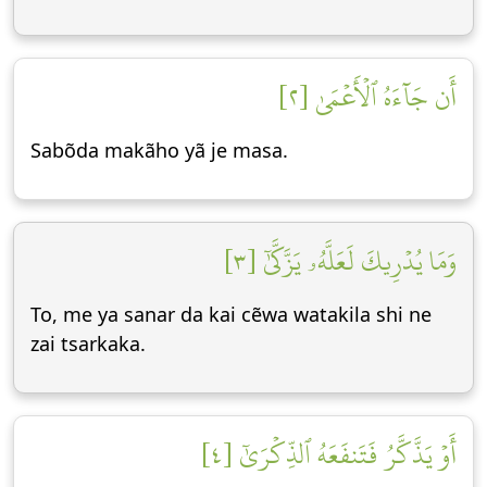
أَن جَآءَهُ ٱلۡأَعۡمَىٰ [٢]
Sabõda makãho yã je masa.
وَمَا يُدۡرِيكَ لَعَلَّهُۥ يَزَّكَّىٰٓ [٣]
To, me ya sanar da kai cẽwa watakila shi ne
zai tsarkaka.
أَوۡ يَذَّكَّرُ فَتَنفَعَهُ ٱلذِّكۡرَىٰٓ [٤]