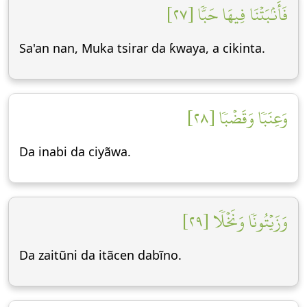
فَأَنۢبَتۡنَا فِيهَا حَبّٗا [٢٧]
Sa'an nan, Muka tsirar da ƙwaya, a cikinta.
وَعِنَبٗا وَقَضۡبٗا [٢٨]
Da inabi da ciyãwa.
وَزَيۡتُونٗا وَنَخۡلٗا [٢٩]
Da zaitũni da itãcen dabĩno.