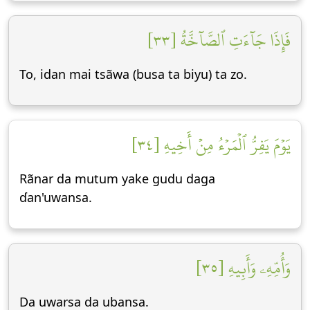
فَإِذَا جَآءَتِ ٱلصَّآخَّةُ [٣٣]
To, idan mai tsãwa (busa ta biyu) ta zo.
يَوۡمَ يَفِرُّ ٱلۡمَرۡءُ مِنۡ أَخِيهِ [٣٤]
Rãnar da mutum yake gudu daga
ɗan'uwansa.
وَأُمِّهِۦ وَأَبِيهِ [٣٥]
Da uwarsa da ubansa.