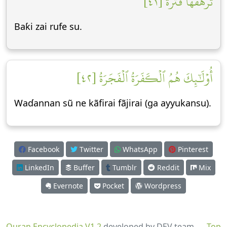
تَرۡهَقُهَا قَتَرَةٌ [٤١]
Baƙi zai rufe su.
أُوْلَٰٓئِكَ هُمُ ٱلۡكَفَرَةُ ٱلۡفَجَرَةُ [٤٢]
Waɗannan sũ ne kãfirai fãjirai (ga ayyukansu).
Facebook
Twitter
WhatsApp
Pinterest
LinkedIn
Buffer
Tumblr
Reddit
Mix
Evernote
Pocket
Wordpress
Quran Encyclopedia V1.2
developed by DEV team
Top