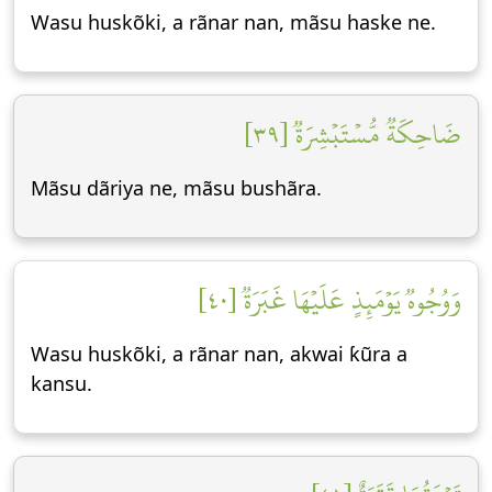
Wasu huskõki, a rãnar nan, mãsu haske ne.
ضَاحِكَةٞ مُّسۡتَبۡشِرَةٞ [٣٩]
Mãsu dãriya ne, mãsu bushãra.
وَوُجُوهٞ يَوۡمَئِذٍ عَلَيۡهَا غَبَرَةٞ [٤٠]
Wasu huskõki, a rãnar nan, akwai ƙũra a
kansu.