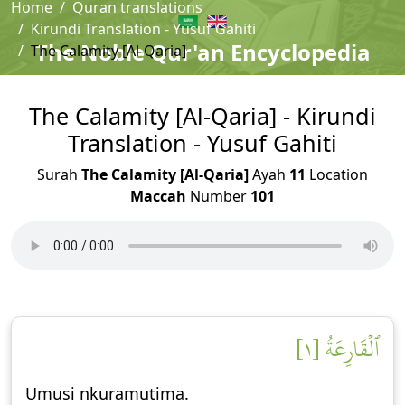
Home
Quran translations
Kirundi Translation - Yusuf Gahiti
The Noble Qur'an Encyclopedia
The Calamity [Al-Qaria]
The Calamity [Al-Qaria] - Kirundi
Translation - Yusuf Gahiti
Surah
The Calamity [Al-Qaria]
Ayah
11
Location
Maccah
Number
101
ٱلۡقَارِعَةُ [١]
Umusi nkuramutima.