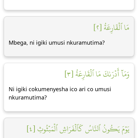
مَا ٱلۡقَارِعَةُ [٢]
Mbega, ni igiki umusi nkuramutima?
وَمَآ أَدۡرَىٰكَ مَا ٱلۡقَارِعَةُ [٣]
Ni igiki cokumenyesha ico ari co umusi
nkuramutima?
يَوۡمَ يَكُونُ ٱلنَّاسُ كَٱلۡفَرَاشِ ٱلۡمَبۡثُوثِ [٤]