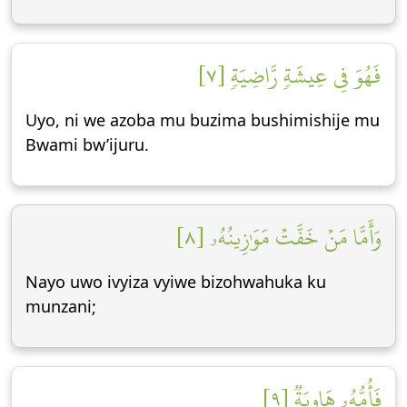
فَهُوَ فِي عِيشَةٖ رَّاضِيَةٖ [٧]
Uyo, ni we azoba mu buzima bushimishije mu
Bwami bw’ijuru.
وَأَمَّا مَنۡ خَفَّتۡ مَوَٰزِينُهُۥ [٨]
Nayo uwo ivyiza vyiwe bizohwahuka ku
munzani;
فَأُمُّهُۥ هَاوِيَةٞ [٩]