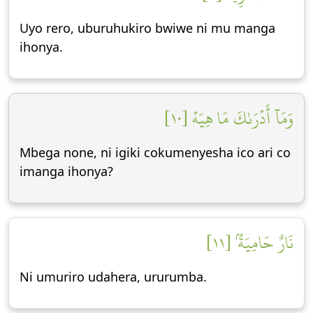
Uyo rero, uburuhukiro bwiwe ni mu manga
ihonya.
وَمَآ أَدۡرَىٰكَ مَا هِيَهۡ [١٠]
Mbega none, ni igiki cokumenyesha ico ari co
imanga ihonya?
نَارٌ حَامِيَةُۢ [١١]
Ni umuriro udahera, ururumba.