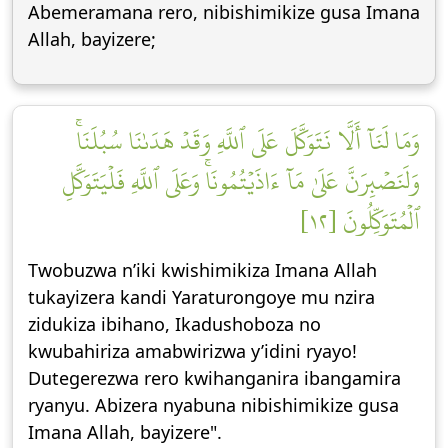
Abemeramana rero, nibishimikize gusa Imana
Allah, bayizere;
وَمَا لَنَآ أَلَّا نَتَوَكَّلَ عَلَى ٱللَّهِ وَقَدۡ هَدَىٰنَا سُبُلَنَاۚ
وَلَنَصۡبِرَنَّ عَلَىٰ مَآ ءَاذَيۡتُمُونَاۚ وَعَلَى ٱللَّهِ فَلۡيَتَوَكَّلِ
ٱلۡمُتَوَكِّلُونَ [١٢]
Twobuzwa n’iki kwishimikiza Imana Allah
tukayizera kandi Yaraturongoye mu nzira
zidukiza ibihano, Ikadushoboza no
kwubahiriza amabwirizwa y’idini ryayo!
Dutegerezwa rero kwihanganira ibangamira
ryanyu. Abizera nyabuna nibishimikize gusa
Imana Allah, bayizere".