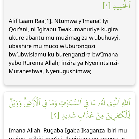
ٱلۡحَمِيدِ [١]
Alif Laam Raa[1]. Ntumwa y’Imana! Iyi
Qor’ani, ni Igitabu Twakumanuriye kugira
ukure abantu mu muzimagiza w’ubuhuvyi,
ubashire mu muco w’uburongozi
bw’ubwislamu ku burenganzira bw’Imana
yabo Rurema Allah; inzira ya Nyenintsinzi-
Mutaneshwa, Nyenugushimwa;
ٱللَّهِ ٱلَّذِي لَهُۥ مَا فِي ٱلسَّمَٰوَٰتِ وَمَا فِي ٱلۡأَرۡضِۗ وَوَيۡلٞ
لِّلۡكَٰفِرِينَ مِنۡ عَذَابٖ شَدِيدٍ [٢]
Imana Allah, Rugaba Igaba Ikaganza ibiri mu
majuru n’ibiri mw’isi, Ibwirizwa gusengwa ari