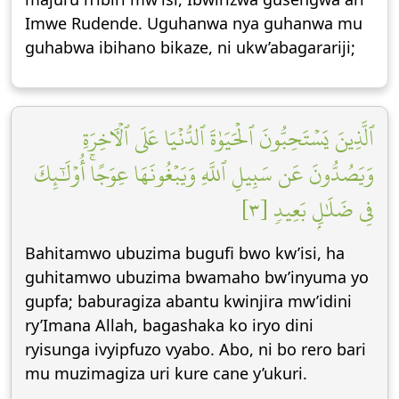
Imwe Rudende. Uguhanwa nya guhanwa mu
guhabwa ibihano bikaze, ni ukw’abagarariji;
ٱلَّذِينَ يَسۡتَحِبُّونَ ٱلۡحَيَوٰةَ ٱلدُّنۡيَا عَلَى ٱلۡأٓخِرَةِ
وَيَصُدُّونَ عَن سَبِيلِ ٱللَّهِ وَيَبۡغُونَهَا عِوَجًاۚ أُوْلَٰٓئِكَ
فِي ضَلَٰلِۭ بَعِيدٖ [٣]
Bahitamwo ubuzima bugufi bwo kw’isi, ha
guhitamwo ubuzima bwamaho bw’inyuma yo
gupfa; baburagiza abantu kwinjira mw’idini
ry’Imana Allah, bagashaka ko iryo dini
ryisunga ivyipfuzo vyabo. Abo, ni bo rero bari
mu muzimagiza uri kure cane y’ukuri.