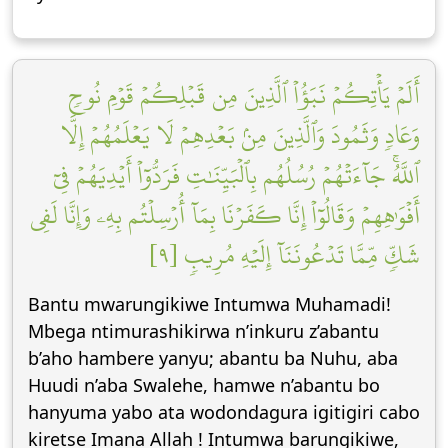
أَلَمۡ يَأۡتِكُمۡ نَبَؤُاْ ٱلَّذِينَ مِن قَبۡلِكُمۡ قَوۡمِ نُوحٖ
وَعَادٖ وَثَمُودَ وَٱلَّذِينَ مِنۢ بَعۡدِهِمۡ لَا يَعۡلَمُهُمۡ إِلَّا
ٱللَّهُۚ جَآءَتۡهُمۡ رُسُلُهُم بِٱلۡبَيِّنَٰتِ فَرَدُّوٓاْ أَيۡدِيَهُمۡ فِيٓ
أَفۡوَٰهِهِمۡ وَقَالُوٓاْ إِنَّا كَفَرۡنَا بِمَآ أُرۡسِلۡتُم بِهِۦ وَإِنَّا لَفِي
شَكّٖ مِّمَّا تَدۡعُونَنَآ إِلَيۡهِ مُرِيبٖ [٩]
Bantu mwarungikiwe Intumwa Muhamadi!
Mbega ntimurashikirwa n’inkuru z’abantu
b’aho hambere yanyu; abantu ba Nuhu, aba
Huudi n’aba Swalehe, hamwe n’abantu bo
hanyuma yabo ata wodondagura igitigiri cabo
kiretse Imana Allah ! Intumwa barungikiwe,