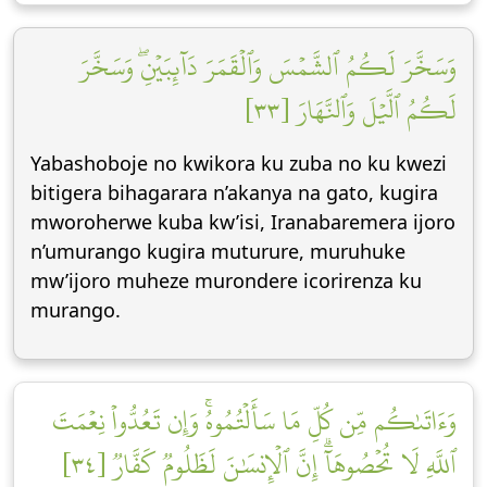
وَسَخَّرَ لَكُمُ ٱلشَّمۡسَ وَٱلۡقَمَرَ دَآئِبَيۡنِۖ وَسَخَّرَ
لَكُمُ ٱلَّيۡلَ وَٱلنَّهَارَ [٣٣]
Yabashoboje no kwikora ku zuba no ku kwezi
bitigera bihagarara n’akanya na gato, kugira
mworoherwe kuba kw’isi, Iranabaremera ijoro
n’umurango kugira muturure, muruhuke
mw’ijoro muheze murondere icorirenza ku
murango.
وَءَاتَىٰكُم مِّن كُلِّ مَا سَأَلۡتُمُوهُۚ وَإِن تَعُدُّواْ نِعۡمَتَ
ٱللَّهِ لَا تُحۡصُوهَآۗ إِنَّ ٱلۡإِنسَٰنَ لَظَلُومٞ كَفَّارٞ [٣٤]