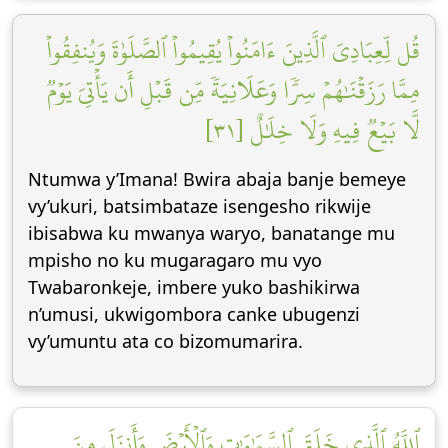
قُل لِّعِبَادِيَ ٱلَّذِينَ ءَامَنُواْ يُقِيمُواْ ٱلصَّلَوٰةَ وَيُنفِقُواْ
مِمَّا رَزَقۡنَٰهُمۡ سِرّٗا وَعَلَانِيَةٗ مِّن قَبۡلِ أَن يَأۡتِيَ يَوۡمٞ
لَّا بَيۡعٞ فِيهِ وَلَا خِلَٰلٌ [٣١]
Ntumwa y’Imana! Bwira abaja banje bemeye
vy’ukuri, batsimbataze isengesho rikwije
ibisabwa ku mwanya waryo, banatange mu
mpisho no ku mugaragaro mu vyo
Twabaronkeje, imbere yuko bashikirwa
n’umusi, ukwigombora canke ubugenzi
vy’umuntu ata co bizomumarira.
ٱللَّهُ ٱلَّذِي خَلَقَ ٱلسَّمَٰوَٰتِ وَٱلۡأَرۡضَ وَأَنزَلَ مِنَ