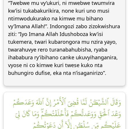
“Twebwe mu vy’ukuri, ni mwebwe twumvira
kw’isi tukabakurikira, none kuri uno musi
ntimwodukurako na kimwe mu bihano
vy’Imana Allah!”. Indongozi zabo zizokwishura
ziti: “Iyo Imana Allah Idushoboza kw’isi
tukemera, twari kubarongora mu nzira yayo,
twarahuvye rero turanabahubisha, ryaba
ihababura ry’ibihano canke ukuvyihanganira,
vyose ni co kimwe kuri twese kuko nta
buhungiro dufise, eka nta n’isaganirizo”.
وَقَالَ ٱلشَّيۡطَٰنُ لَمَّا قُضِيَ ٱلۡأَمۡرُ إِنَّ ٱللَّهَ وَعَدَكُمۡ
وَعۡدَ ٱلۡحَقِّ وَوَعَدتُّكُمۡ فَأَخۡلَفۡتُكُمۡۖ وَمَا كَانَ لِيَ
عَلَيۡكُم مِّن سُلۡطَٰنٍ إِلَّآ أَن دَعَوۡتُكُمۡ