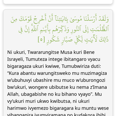
وَلَقَدۡ أَرۡسَلۡنَا مُوسَىٰ بِـَٔايَٰتِنَآ أَنۡ أَخۡرِجۡ قَوۡمَكَ مِنَ
ٱلظُّلُمَٰتِ إِلَى ٱلنُّورِ وَذَكِّرۡهُم بِأَيَّىٰمِ ٱللَّهِۚ إِنَّ فِي
ذَٰلِكَ لَأٓيَٰتٖ لِّكُلِّ صَبَّارٖ شَكُورٖ [٥]
Ni ukuri, Twararungitse Musa kuri Bene
Israyeli, Tumuteza intege ibitangaro vyacu
bigaragaza ukuri kwiwe, Tumubwiriza duti:
“Kura abantu warungitsweko mu muzimagiza
w’ubuhuvyi ubashire mu muco w’uburongozi
bw’ukuri, wongere ubibutse ku nema z’Imana
Allah, ubagabishe no ku bihano vyayo”. Mu
vy’ukuri muri ukwo kwibutsa, ni ukuri
harimwo ivyemezo bigaragara ku muntu wese
yihanganira iyumviramana no kudakora ibibi,