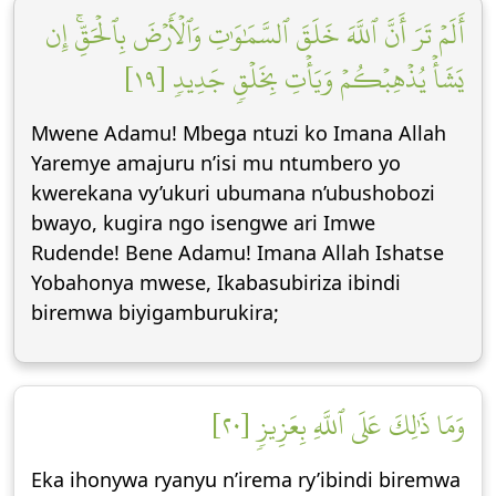
أَلَمۡ تَرَ أَنَّ ٱللَّهَ خَلَقَ ٱلسَّمَٰوَٰتِ وَٱلۡأَرۡضَ بِٱلۡحَقِّۚ إِن
يَشَأۡ يُذۡهِبۡكُمۡ وَيَأۡتِ بِخَلۡقٖ جَدِيدٖ [١٩]
Mwene Adamu! Mbega ntuzi ko Imana Allah
Yaremye amajuru n’isi mu ntumbero yo
kwerekana vy’ukuri ubumana n’ubushobozi
bwayo, kugira ngo isengwe ari Imwe
Rudende! Bene Adamu! Imana Allah Ishatse
Yobahonya mwese, Ikabasubiriza ibindi
biremwa biyigamburukira;
وَمَا ذَٰلِكَ عَلَى ٱللَّهِ بِعَزِيزٖ [٢٠]
Eka ihonywa ryanyu n’irema ry’ibindi biremwa