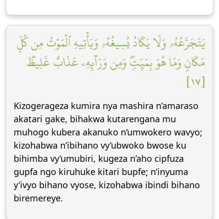
يَتَجَرَّعُهُۥ وَلَا يَكَادُ يُسِيغُهُۥ وَيَأۡتِيهِ ٱلۡمَوۡتُ مِن كُلِّ
مَكَانٖ وَمَا هُوَ بِمَيِّتٖۖ وَمِن وَرَآئِهِۦ عَذَابٌ غَلِيظٞ
[١٧]
Kizogerageza kumira nya mashira n’amaraso
akatari gake, bihakwa kutarengana mu
muhogo kubera akanuko n’umwokero wavyo;
kizohabwa n’ibihano vy’ubwoko bwose ku
bihimba vy’umubiri, kugeza n’aho cipfuza
gupfa ngo kiruhuke kitari bupfe; n’inyuma
y’ivyo bihano vyose, kizohabwa ibindi bihano
biremereye.