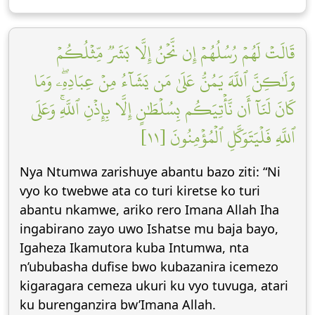
قَالَتۡ لَهُمۡ رُسُلُهُمۡ إِن نَّحۡنُ إِلَّا بَشَرٞ مِّثۡلُكُمۡ
وَلَٰكِنَّ ٱللَّهَ يَمُنُّ عَلَىٰ مَن يَشَآءُ مِنۡ عِبَادِهِۦۖ وَمَا
كَانَ لَنَآ أَن نَّأۡتِيَكُم بِسُلۡطَٰنٍ إِلَّا بِإِذۡنِ ٱللَّهِۚ وَعَلَى
ٱللَّهِ فَلۡيَتَوَكَّلِ ٱلۡمُؤۡمِنُونَ [١١]
Nya Ntumwa zarishuye abantu bazo ziti: “Ni
vyo ko twebwe ata co turi kiretse ko turi
abantu nkamwe, ariko rero Imana Allah Iha
ingabirano zayo uwo Ishatse mu baja bayo,
Igaheza Ikamutora kuba Intumwa, nta
n’ububasha dufise bwo kubazanira icemezo
kigaragara cemeza ukuri ku vyo tuvuga, atari
ku burenganzira bw’Imana Allah.