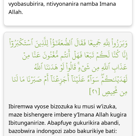
vyobasubirira, ntivyonanira namba Imana
Allah.
وَبَرَزُواْ لِلَّهِ جَمِيعٗا فَقَالَ ٱلضُّعَفَٰٓؤُاْ لِلَّذِينَ ٱسۡتَكۡبَرُوٓاْ
إِنَّا كُنَّا لَكُمۡ تَبَعٗا فَهَلۡ أَنتُم مُّغۡنُونَ عَنَّا مِنۡ
عَذَابِ ٱللَّهِ مِن شَيۡءٖۚ قَالُواْ لَوۡ هَدَىٰنَا ٱللَّهُ
لَهَدَيۡنَٰكُمۡۖ سَوَآءٌ عَلَيۡنَآ أَجَزِعۡنَآ أَمۡ صَبَرۡنَا مَا لَنَا
مِن مَّحِيصٖ [٢١]
Ibiremwa vyose bizozuka ku musi w’izuka,
maze bishengere imbere y’Imana Allah kugira
Ibitunganirize. Abapfuye gukurikira abandi,
bazobwira indongozi zabo bakurikiye bati: