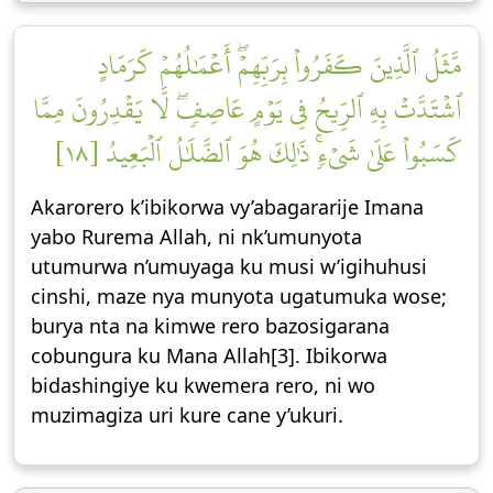
مَّثَلُ ٱلَّذِينَ كَفَرُواْ بِرَبِّهِمۡۖ أَعۡمَٰلُهُمۡ كَرَمَادٍ
ٱشۡتَدَّتۡ بِهِ ٱلرِّيحُ فِي يَوۡمٍ عَاصِفٖۖ لَّا يَقۡدِرُونَ مِمَّا
كَسَبُواْ عَلَىٰ شَيۡءٖۚ ذَٰلِكَ هُوَ ٱلضَّلَٰلُ ٱلۡبَعِيدُ [١٨]
Akarorero k’ibikorwa vy’abagararije Imana
yabo Rurema Allah, ni nk’umunyota
utumurwa n’umuyaga ku musi w’igihuhusi
cinshi, maze nya munyota ugatumuka wose;
burya nta na kimwe rero bazosigarana
cobungura ku Mana Allah[3]. Ibikorwa
bidashingiye ku kwemera rero, ni wo
muzimagiza uri kure cane y’ukuri.