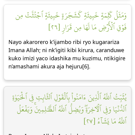
وَمَثَلُ كَلِمَةٍ خَبِيثَةٖ كَشَجَرَةٍ خَبِيثَةٍ ٱجۡتُثَّتۡ مِن
فَوۡقِ ٱلۡأَرۡضِ مَا لَهَا مِن قَرَارٖ [٢٦]
Nayo akarorero k’ijambo ribi ryo kugarariza
Imana Allah; ni nk’igiti kibi kirura, caranduwe
kuko imizi yaco idashika mu kuzimu, ntikigire
n’amashami akura aja hejuru[6].
يُثَبِّتُ ٱللَّهُ ٱلَّذِينَ ءَامَنُواْ بِٱلۡقَوۡلِ ٱلثَّابِتِ فِي ٱلۡحَيَوٰةِ
ٱلدُّنۡيَا وَفِي ٱلۡأٓخِرَةِۖ وَيُضِلُّ ٱللَّهُ ٱلظَّٰلِمِينَۚ وَيَفۡعَلُ
ٱللَّهُ مَا يَشَآءُ [٢٧]