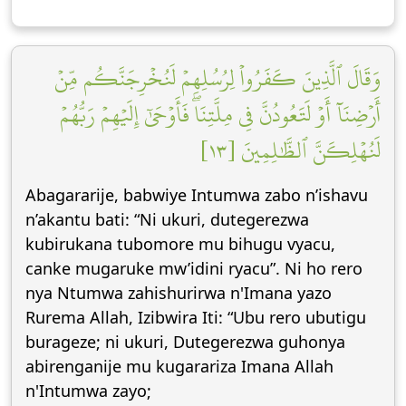
وَقَالَ ٱلَّذِينَ كَفَرُواْ لِرُسُلِهِمۡ لَنُخۡرِجَنَّكُم مِّنۡ
أَرۡضِنَآ أَوۡ لَتَعُودُنَّ فِي مِلَّتِنَاۖ فَأَوۡحَىٰٓ إِلَيۡهِمۡ رَبُّهُمۡ
لَنُهۡلِكَنَّ ٱلظَّٰلِمِينَ [١٣]
Abagararije, babwiye Intumwa zabo n’ishavu
n’akantu bati: “Ni ukuri, dutegerezwa
kubirukana tubomore mu bihugu vyacu,
canke mugaruke mw’idini ryacu”. Ni ho rero
nya Ntumwa zahishurirwa n'Imana yazo
Rurema Allah, Izibwira Iti: “Ubu rero ubutigu
burageze; ni ukuri, Dutegerezwa guhonya
abirenganije mu kugarariza Imana Allah
n'Intumwa zayo;