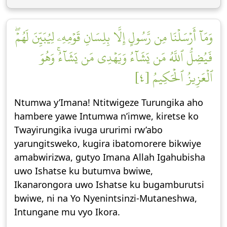
وَمَآ أَرۡسَلۡنَا مِن رَّسُولٍ إِلَّا بِلِسَانِ قَوۡمِهِۦ لِيُبَيِّنَ لَهُمۡۖ
فَيُضِلُّ ٱللَّهُ مَن يَشَآءُ وَيَهۡدِي مَن يَشَآءُۚ وَهُوَ
ٱلۡعَزِيزُ ٱلۡحَكِيمُ [٤]
Ntumwa y’Imana! Ntitwigeze Turungika aho
hambere yawe Intumwa n’imwe, kiretse ko
Twayirungika ivuga ururimi rw’abo
yarungitsweko, kugira ibatomorere bikwiye
amabwirizwa, gutyo Imana Allah Igahubisha
uwo Ishatse ku butumva bwiwe,
Ikanarongora uwo Ishatse ku bugamburutsi
bwiwe, ni na Yo Nyenintsinzi-Mutaneshwa,
Intungane mu vyo Ikora.