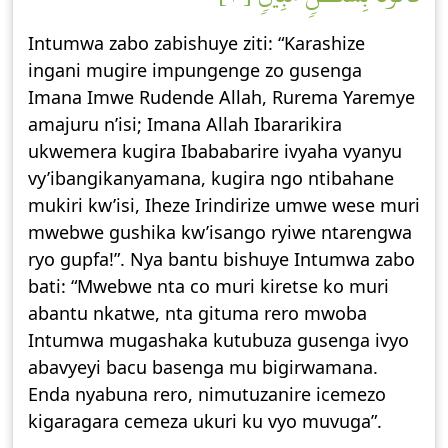
Intumwa zabo zabishuye ziti: “Karashize
ingani mugire impungenge zo gusenga
Imana Imwe Rudende Allah, Rurema Yaremye
amajuru n’isi; Imana Allah Ibararikira
ukwemera kugira Ibababarire ivyaha vyanyu
vy’ibangikanyamana, kugira ngo ntibahane
mukiri kw’isi, Iheze Irindirize umwe wese muri
mwebwe gushika kw’isango ryiwe ntarengwa
ryo gupfa!”. Nya bantu bishuye Intumwa zabo
bati: “Mwebwe nta co muri kiretse ko muri
abantu nkatwe, nta gituma rero mwoba
Intumwa mugashaka kutubuza gusenga ivyo
abavyeyi bacu basenga mu bigirwamana.
Enda nyabuna rero, nimutuzanire icemezo
kigaragara cemeza ukuri ku vyo muvuga”.