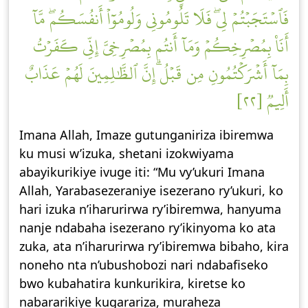
فَٱسۡتَجَبۡتُمۡ لِيۖ فَلَا تَلُومُونِي وَلُومُوٓاْ أَنفُسَكُمۖ مَّآ
أَنَا۠ بِمُصۡرِخِكُمۡ وَمَآ أَنتُم بِمُصۡرِخِيَّ إِنِّي كَفَرۡتُ
بِمَآ أَشۡرَكۡتُمُونِ مِن قَبۡلُۗ إِنَّ ٱلظَّٰلِمِينَ لَهُمۡ عَذَابٌ
أَلِيمٞ [٢٢]
Imana Allah, Imaze gutunganiriza ibiremwa
ku musi w’izuka, shetani izokwiyama
abayikurikiye ivuge iti: “Mu vy’ukuri Imana
Allah, Yarabasezeraniye isezerano ry’ukuri, ko
hari izuka n’iharurirwa ry’ibiremwa, hanyuma
nanje ndabaha isezerano ry’ikinyoma ko ata
zuka, ata n’iharurirwa ry’ibiremwa bibaho, kira
noneho nta n’ubushobozi nari ndabafiseko
bwo kubahatira kunkurikira, kiretse ko
nabararikiye kugarariza, muraheza