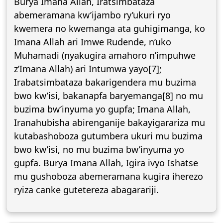
Burya Imana Allah, Iratsimbataza
abemeramana kw’ijambo ry’ukuri ryo
kwemera no kwemanga ata guhigimanga, ko
Imana Allah ari Imwe Rudende, n’uko
Muhamadi (nyakugira amahoro n’impuhwe
z’Imana Allah) ari Intumwa yayo[7];
Irabatsimbataza bakarigendera mu buzima
bwo kw’isi, bakanapfa baryemanga[8] no mu
buzima bw’inyuma yo gupfa; Imana Allah,
Iranahubisha abirenganije bakayigarariza mu
kutabashoboza gutumbera ukuri mu buzima
bwo kw’isi, no mu buzima bw’inyuma yo
gupfa. Burya Imana Allah, Igira ivyo Ishatse
mu gushoboza abemeramana kugira iherezo
ryiza canke gutetereza abagarariji.