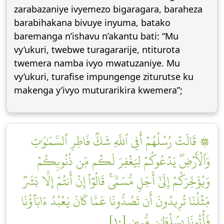
zarabazaniye ivyemezo bigaragara, baraheza
barabihakana bivuye inyuma, batako
baremanga n’ishavu n’akantu bati: “Mu
vy’ukuri, twebwe turagararije, ntiturota
twemera namba ivyo mwatuzaniye. Mu
vy’ukuri, turafise impungenge ziturutse ku
makenga y’ivyo muturarikira kwemera”;
۞ قَالَتۡ رُسُلُهُمۡ أَفِي ٱللَّهِ شَكّٞ فَاطِرِ ٱلسَّمَٰوَٰتِ
وَٱلۡأَرۡضِۖ يَدۡعُوكُمۡ لِيَغۡفِرَ لَكُم مِّن ذُنُوبِكُمۡ
وَيُؤَخِّرَكُمۡ إِلَىٰٓ أَجَلٖ مُّسَمّٗىۚ قَالُوٓاْ إِنۡ أَنتُمۡ إِلَّا بَشَرٞ
مِّثۡلُنَا تُرِيدُونَ أَن تَصُدُّونَا عَمَّا كَانَ يَعۡبُدُ ءَابَآؤُنَا
فَأۡتُونَا بِسُلۡطَٰنٖ مُّبِينٖ [١٠]