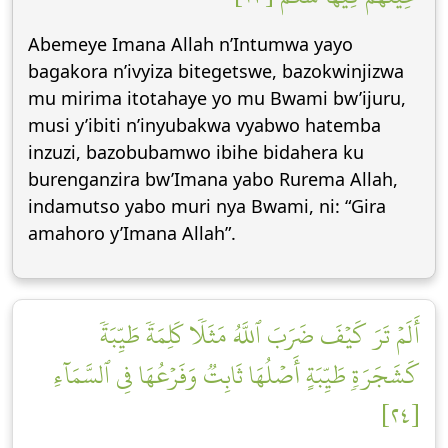
Abemeye Imana Allah n’Intumwa yayo
bagakora n’ivyiza bitegetswe, bazokwinjizwa
mu mirima itotahaye yo mu Bwami bw’ijuru,
musi y’ibiti n’inyubakwa vyabwo hatemba
inzuzi, bazobubamwo ibihe bidahera ku
burenganzira bw’Imana yabo Rurema Allah,
indamutso yabo muri nya Bwami, ni: “Gira
amahoro y’Imana Allah”.
أَلَمۡ تَرَ كَيۡفَ ضَرَبَ ٱللَّهُ مَثَلٗا كَلِمَةٗ طَيِّبَةٗ
كَشَجَرَةٖ طَيِّبَةٍ أَصۡلُهَا ثَابِتٞ وَفَرۡعُهَا فِي ٱلسَّمَآءِ
[٢٤]