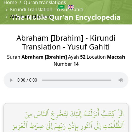
Home
Quran translations
Kirundi Translation - Yusuf Gahiti
The Noble Qur'an Encyclopedia
Abraham [Ibrahim]
Abraham [Ibrahim] - Kirundi
Translation - Yusuf Gahiti
Surah
Abraham [Ibrahim]
Ayah
52
Location
Maccah
Number
14
الٓرۚ كِتَٰبٌ أَنزَلۡنَٰهُ إِلَيۡكَ لِتُخۡرِجَ ٱلنَّاسَ مِنَ
ٱلظُّلُمَٰتِ إِلَى ٱلنُّورِ بِإِذۡنِ رَبِّهِمۡ إِلَىٰ صِرَٰطِ ٱلۡعَزِيزِ