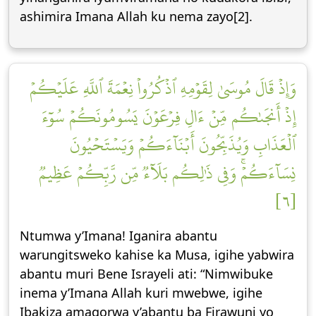
ashimira Imana Allah ku nema zayo[2].
وَإِذۡ قَالَ مُوسَىٰ لِقَوۡمِهِ ٱذۡكُرُواْ نِعۡمَةَ ٱللَّهِ عَلَيۡكُمۡ
إِذۡ أَنجَىٰكُم مِّنۡ ءَالِ فِرۡعَوۡنَ يَسُومُونَكُمۡ سُوٓءَ
ٱلۡعَذَابِ وَيُذَبِّحُونَ أَبۡنَآءَكُمۡ وَيَسۡتَحۡيُونَ
نِسَآءَكُمۡۚ وَفِي ذَٰلِكُم بَلَآءٞ مِّن رَّبِّكُمۡ عَظِيمٞ
[٦]
Ntumwa y’Imana! Iganira abantu
warungitsweko kahise ka Musa, igihe yabwira
abantu muri Bene Israyeli ati: “Nimwibuke
inema y’Imana Allah kuri mwebwe, igihe
Ibakiza amagorwa y’abantu ba Firawuni yo