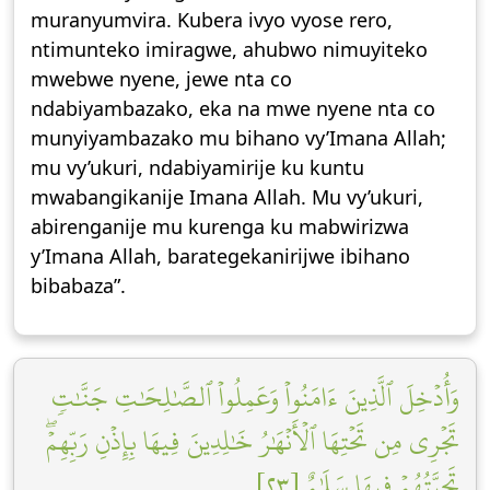
muranyumvira. Kubera ivyo vyose rero,
ntimunteko imiragwe, ahubwo nimuyiteko
mwebwe nyene, jewe nta co
ndabiyambazako, eka na mwe nyene nta co
munyiyambazako mu bihano vy’Imana Allah;
mu vy’ukuri, ndabiyamirije ku kuntu
mwabangikanije Imana Allah. Mu vy’ukuri,
abirenganije mu kurenga ku mabwirizwa
y’Imana Allah, barategekanirijwe ibihano
bibabaza”.
وَأُدۡخِلَ ٱلَّذِينَ ءَامَنُواْ وَعَمِلُواْ ٱلصَّٰلِحَٰتِ جَنَّٰتٖ
تَجۡرِي مِن تَحۡتِهَا ٱلۡأَنۡهَٰرُ خَٰلِدِينَ فِيهَا بِإِذۡنِ رَبِّهِمۡۖ
تَحِيَّتُهُمۡ فِيهَا سَلَٰمٌ [٢٣]