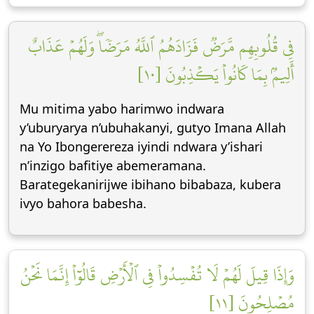
فِي قُلُوبِهِم مَّرَضٞ فَزَادَهُمُ ٱللَّهُ مَرَضٗاۖ وَلَهُمۡ عَذَابٌ
أَلِيمُۢ بِمَا كَانُواْ يَكۡذِبُونَ [١٠]
Mu mitima yabo harimwo indwara
y’uburyarya n’ubuhakanyi, gutyo Imana Allah
na Yo Ibongerereza iyindi ndwara y’ishari
n’inzigo bafitiye abemeramana.
Barategekanirijwe ibihano bibabaza, kubera
ivyo bahora babesha.
وَإِذَا قِيلَ لَهُمۡ لَا تُفۡسِدُواْ فِي ٱلۡأَرۡضِ قَالُوٓاْ إِنَّمَا نَحۡنُ
مُصۡلِحُونَ [١١]