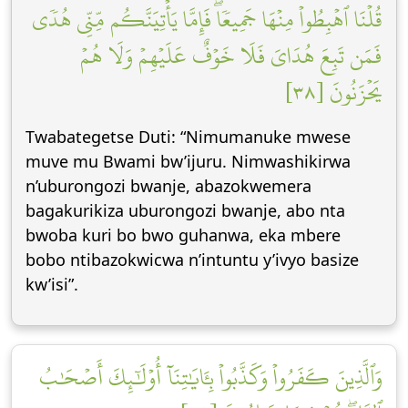
قُلۡنَا ٱهۡبِطُواْ مِنۡهَا جَمِيعٗاۖ فَإِمَّا يَأۡتِيَنَّكُم مِّنِّي هُدٗى
فَمَن تَبِعَ هُدَايَ فَلَا خَوۡفٌ عَلَيۡهِمۡ وَلَا هُمۡ
يَحۡزَنُونَ [٣٨]
Twabategetse Duti: “Nimumanuke mwese
muve mu Bwami bw’ijuru. Nimwashikirwa
n’uburongozi bwanje, abazokwemera
bagakurikiza uburongozi bwanje, abo nta
bwoba kuri bo bwo guhanwa, eka mbere
bobo ntibazokwicwa n’intuntu y’ivyo basize
kw’isi”.
وَٱلَّذِينَ كَفَرُواْ وَكَذَّبُواْ بِـَٔايَٰتِنَآ أُوْلَٰٓئِكَ أَصۡحَٰبُ