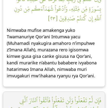
بِسُورَةٖ مِّن مِّثۡلِهِۦ وَٱدۡعُواْ شُهَدَآءَكُم مِّن دُونِ
ٱللَّهِ إِن كُنتُمۡ صَٰدِقِينَ [٢٣]
Nimwaba mufise amakenga yuko
Twamanuriye Qor’ani Intumwa yacu
(Muhamadi nyakugira amahoro n’impuhwe
z’Imana Allah), murazana rero igisomwa
kimwe gusa gisa canke gisusa na Qor’ani,
kandi murarike n’abantu bababere ivyabona
hatarimwo Imana Allah, nimwaba muri
imvugakuri mw’ihakana ryanyu rya Qor’ani.
فَإِن لَّمۡ تَفۡعَلُواْ وَلَن تَفۡعَلُواْ فَٱتَّقُواْ ٱلنَّارَ ٱلَّتِي