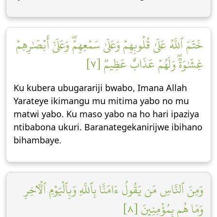
خَتَمَ ٱللَّهُ عَلَىٰ قُلُوبِهِمۡ وَعَلَىٰ سَمۡعِهِمۡۖ وَعَلَىٰٓ أَبۡصَٰرِهِمۡ
غِشَٰوَةٞۖ وَلَهُمۡ عَذَابٌ عَظِيمٞ [٧]
Ku kubera ubugarariji bwabo, Imana Allah
Yarateye ikimangu mu mitima yabo no mu
matwi yabo. Ku maso yabo na ho hari ipaziya
ntibabona ukuri. Baranategekanirijwe ibihano
bihambaye.
وَمِنَ ٱلنَّاسِ مَن يَقُولُ ءَامَنَّا بِٱللَّهِ وَبِٱلۡيَوۡمِ ٱلۡأٓخِرِ
وَمَا هُم بِمُؤۡمِنِينَ [٨]