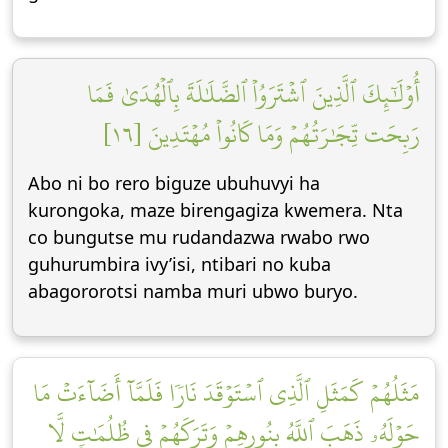
أُوْلَٰٓئِكَ ٱلَّذِينَ ٱشۡتَرَوُاْ ٱلضَّلَٰلَةَ بِٱلۡهُدَىٰ فَمَا
رَبِحَت تِّجَٰرَتُهُمۡ وَمَا كَانُواْ مُهۡتَدِينَ [١٦]
Abo ni bo rero biguze ubuhuvyi ha
kurongoka, maze birengagiza kwemera. Nta
co bungutse mu rudandazwa rwabo rwo
guhurumbira ivy’isi, ntibari no kuba
abagororotsi namba muri ubwo buryo.
مَثَلُهُمۡ كَمَثَلِ ٱلَّذِي ٱسۡتَوۡقَدَ نَارٗا فَلَمَّآ أَضَآءَتۡ مَا
حَوۡلَهُۥ ذَهَبَ ٱللَّهُ بِنُورِهِمۡ وَتَرَكَهُمۡ فِي ظُلُمَٰتٖ لَّا