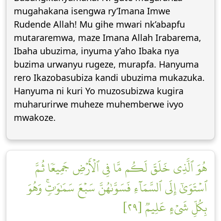
mugahakana isengwa ry’Imana Imwe
Rudende Allah! Mu gihe mwari nk’abapfu
mutararemwa, maze Imana Allah Irabarema,
Ibaha ubuzima, inyuma y’aho Ibaka nya
buzima urwanyu rugeze, murapfa. Hanyuma
rero Ikazobasubiza kandi ubuzima mukazuka.
Hanyuma ni kuri Yo muzosubizwa kugira
muharurirwe muheze muhemberwe ivyo
mwakoze.
هُوَ ٱلَّذِي خَلَقَ لَكُم مَّا فِي ٱلۡأَرۡضِ جَمِيعٗا ثُمَّ
ٱسۡتَوَىٰٓ إِلَى ٱلسَّمَآءِ فَسَوَّىٰهُنَّ سَبۡعَ سَمَٰوَٰتٖۚ وَهُوَ
بِكُلِّ شَيۡءٍ عَلِيمٞ [٢٩]