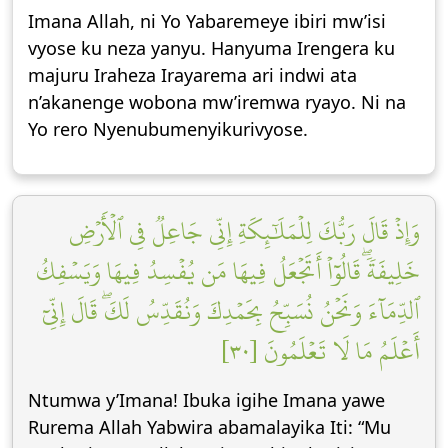
Imana Allah, ni Yo Yabaremeye ibiri mw’isi
vyose ku neza yanyu. Hanyuma Irengera ku
majuru Iraheza Irayarema ari indwi ata
n’akanenge wobona mw’iremwa ryayo. Ni na
Yo rero Nyenubumenyikurivyose.
وَإِذۡ قَالَ رَبُّكَ لِلۡمَلَٰٓئِكَةِ إِنِّي جَاعِلٞ فِي ٱلۡأَرۡضِ
خَلِيفَةٗۖ قَالُوٓاْ أَتَجۡعَلُ فِيهَا مَن يُفۡسِدُ فِيهَا وَيَسۡفِكُ
ٱلدِّمَآءَ وَنَحۡنُ نُسَبِّحُ بِحَمۡدِكَ وَنُقَدِّسُ لَكَۖ قَالَ إِنِّيٓ
أَعۡلَمُ مَا لَا تَعۡلَمُونَ [٣٠]
Ntumwa y’Imana! Ibuka igihe Imana yawe
Rurema Allah Yabwira abamalayika Iti: “Mu