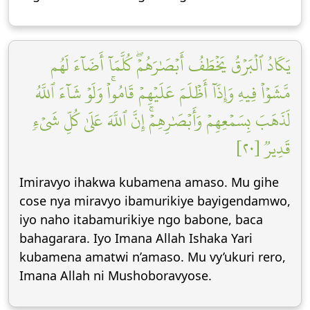
يَكَادُ ٱلۡبَرۡقُ يَخۡطَفُ أَبۡصَٰرَهُمۡۖ كُلَّمَآ أَضَآءَ لَهُم
مَّشَوۡاْ فِيهِ وَإِذَآ أَظۡلَمَ عَلَيۡهِمۡ قَامُواْۚ وَلَوۡ شَآءَ ٱللَّهُ
لَذَهَبَ بِسَمۡعِهِمۡ وَأَبۡصَٰرِهِمۡۚ إِنَّ ٱللَّهَ عَلَىٰ كُلِّ شَيۡءٖ
قَدِيرٞ [٢٠]
Imiravyo ihakwa kubamena amaso. Mu gihe
cose nya miravyo ibamurikiye bayigendamwo,
iyo naho itabamurikiye ngo babone, baca
bahagarara. Iyo Imana Allah Ishaka Yari
kubamena amatwi n’amaso. Mu vy’ukuri rero,
Imana Allah ni Mushoboravyose.