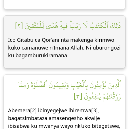
ذَٰلِكَ ٱلۡكِتَٰبُ لَا رَيۡبَۛ فِيهِۛ هُدٗى لِّلۡمُتَّقِينَ [٢]
Ico Gitabu ca Qor’ani nta makenga kirimwo
kuko camanuwe n’Imana Allah. Ni uburongozi
ku bagamburukiramana.
ٱلَّذِينَ يُؤۡمِنُونَ بِٱلۡغَيۡبِ وَيُقِيمُونَ ٱلصَّلَوٰةَ وَمِمَّا
رَزَقۡنَٰهُمۡ يُنفِقُونَ [٣]
Abemera[2] ibinyegejwe ibiremwa[3],
bagatsimbataza amasengesho akwije
ibisabwa ku mwanya wayo nk’uko bitegetswe,