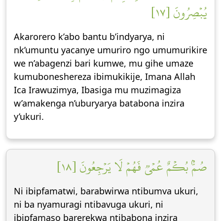
يُبۡصِرُونَ [١٧]
Akarorero k’abo bantu b’indyarya, ni
nk’umuntu yacanye umuriro ngo umumurikire
we n’abagenzi bari kumwe, mu gihe umaze
kumuboneshereza ibimukikije, Imana Allah
Ica Irawuzimya, Ibasiga mu muzimagiza
w’amakenga n’uburyarya batabona inzira
y’ukuri.
صُمُّۢ بُكۡمٌ عُمۡيٞ فَهُمۡ لَا يَرۡجِعُونَ [١٨]
Ni ibipfamatwi, barabwirwa ntibumva ukuri,
ni ba nyamuragi ntibavuga ukuri, ni
ibipfamaso barerekwa ntibabona inzira