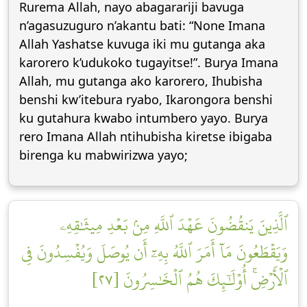
Rurema Allah, nayo abagarariji bavuga
n’agasuzuguro n’akantu bati: “None Imana
Allah Yashatse kuvuga iki mu gutanga aka
karorero k’udukoko tugayitse!”. Burya Imana
Allah, mu gutanga ako karorero, Ihubisha
benshi kw’itebura ryabo, Ikarongora benshi
ku gutahura kwabo intumbero yayo. Burya
rero Imana Allah ntihubisha kiretse ibigaba
birenga ku mabwirizwa yayo;
ٱلَّذِينَ يَنقُضُونَ عَهۡدَ ٱللَّهِ مِنۢ بَعۡدِ مِيثَٰقِهِۦ
وَيَقۡطَعُونَ مَآ أَمَرَ ٱللَّهُ بِهِۦٓ أَن يُوصَلَ وَيُفۡسِدُونَ فِي
ٱلۡأَرۡضِۚ أُوْلَٰٓئِكَ هُمُ ٱلۡخَٰسِرُونَ [٢٧]