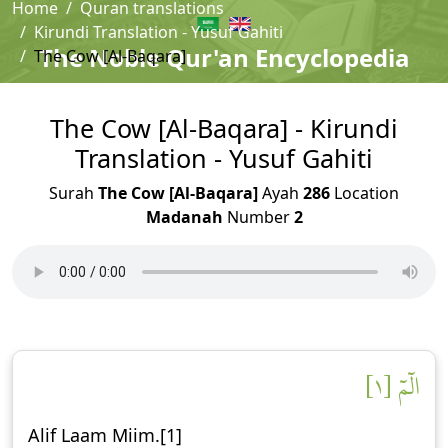
Home
Quran translations
Kirundi Translation - Yusuf Gahiti
The Noble Qur'an Encyclopedia
The Cow [Al-Baqara]
The Cow [Al-Baqara] - Kirundi
Translation - Yusuf Gahiti
Surah
The Cow [Al-Baqara]
Ayah
286
Location
Madanah
Number
2
الٓمٓ [١]
Alif Laam Miim.[1]