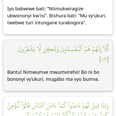
Iyo babwiwe bati: “Ntimukwiragize
ubwononyi kw’isi”. Bishura bati: “Mu vy’ukuri,
twebwe turi intungane turabogora”.
أَلَآ إِنَّهُمۡ هُمُ ٱلۡمُفۡسِدُونَ وَلَٰكِن لَّا يَشۡعُرُونَ
[١٢]
Bantu! Nimwumve mwumvireho! Bo ni bo
bononyi vy’ukuri, mugabo nta vyo bumva.
وَإِذَا قِيلَ لَهُمۡ ءَامِنُواْ كَمَآ ءَامَنَ ٱلنَّاسُ قَالُوٓاْ أَنُؤۡمِنُ
كَمَآ ءَامَنَ ٱلسُّفَهَآءُۗ أَلَآ إِنَّهُمۡ هُمُ ٱلسُّفَهَآءُ