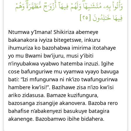
وَأُتُواْ بِهِۦ مُتَشَٰبِهٗاۖ وَلَهُمۡ فِيهَآ أَزۡوَٰجٞ مُّطَهَّرَةٞۖ وَهُمۡ
فِيهَا خَٰلِدُونَ [٢٥]
Ntumwa y’Imana! Shikiriza abemeye
bakanakora ivyiza bitegetswe, inkuru
ihumuriza ko bazohabwa imirima itotahaye
yo mu Bwami bw’ijuru, musi y’ibiti
n’inyubakwa vyabwo hatemba inzuzi. Igihe
cose bafunguriwe mu vyamwa vyayo bavuga
bati: “Izi mfungurwa ni nk’izo twafungurirwa
hambere kw’isi!”. Bazihawe zisa n’izo kw’isi
ariko zidasusa. Bamaze kuzifungura,
bazosanga zisangije akanovera. Bazoba rero
bahafise n’abakenyezi basukuye batagira
akanenge. Bazobamwo ibihe bidahera.