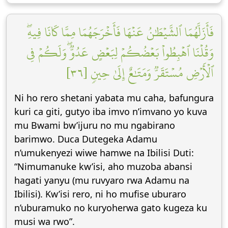
فَأَزَلَّهُمَا ٱلشَّيۡطَٰنُ عَنۡهَا فَأَخۡرَجَهُمَا مِمَّا كَانَا فِيهِۖ
وَقُلۡنَا ٱهۡبِطُواْ بَعۡضُكُمۡ لِبَعۡضٍ عَدُوّٞۖ وَلَكُمۡ فِي
ٱلۡأَرۡضِ مُسۡتَقَرّٞ وَمَتَٰعٌ إِلَىٰ حِينٖ [٣٦]
Ni ho rero shetani yabata mu caha, bafungura
kuri ca giti, gutyo iba imvo n’imvano yo kuva
mu Bwami bw’ijuru no mu ngabirano
barimwo. Duca Dutegeka Adamu
n’umukenyezi wiwe hamwe na Ibilisi Duti:
“Nimumanuke kw’isi, aho muzoba abansi
hagati yanyu (mu ruvyaro rwa Adamu na
Ibilisi). Kw’isi rero, ni ho mufise uburaro
n’uburamuko no kuryoherwa gato kugeza ku
musi wa rwo”.