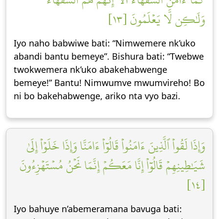
وَلَٰكِن لَّا يَعۡلَمُونَ [١٣]
Iyo naho babwiwe bati: “Nimwemere nk’uko
abandi bantu bemeye”. Bishura bati: “Twebwe
twokwemera nk’uko abakehabwenge
bemeye!” Bantu! Nimwumve mwumvireho! Bo
ni bo bakehabwenge, ariko nta vyo bazi.
وَإِذَا لَقُواْ ٱلَّذِينَ ءَامَنُواْ قَالُوٓاْ ءَامَنَّا وَإِذَا خَلَوۡاْ إِلَىٰ
شَيَٰطِينِهِمۡ قَالُوٓاْ إِنَّا مَعَكُمۡ إِنَّمَا نَحۡنُ مُسۡتَهۡزِءُونَ
[١٤]
Iyo bahuye n’abemeramana bavuga bati: