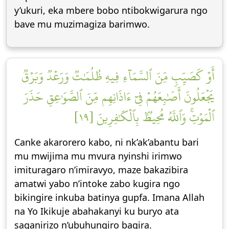
y’ukuri, eka mbere bobo ntibokwigarura ngo
bave mu muzimagiza barimwo.
أَوۡ كَصَيِّبٖ مِّنَ ٱلسَّمَآءِ فِيهِ ظُلُمَٰتٞ وَرَعۡدٞ وَبَرۡقٞ
يَجۡعَلُونَ أَصَٰبِعَهُمۡ فِيٓ ءَاذَانِهِم مِّنَ ٱلصَّوَٰعِقِ حَذَرَ
ٱلۡمَوۡتِۚ وَٱللَّهُ مُحِيطُۢ بِٱلۡكَٰفِرِينَ [١٩]
Canke akarorero kabo, ni nk’ak’abantu bari
mu mwijima mu mvura nyinshi irimwo
imituragaro n’imiravyo, maze bakazibira
amatwi yabo n’intoke zabo kugira ngo
bikingire inkuba batinya gupfa. Imana Allah
na Yo Ikikuje abahakanyi ku buryo ata
saganirizo n’ubuhungiro bagira.