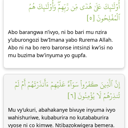
أُوْلَٰٓئِكَ عَلَىٰ هُدٗى مِّن رَّبِّهِمۡۖ وَأُوْلَٰٓئِكَ هُمُ
ٱلۡمُفۡلِحُونَ [٥]
Abo barangwa n’ivyo, ni bo bari mu nzira
y’uburongozi bw’Imana yabo Rurema Allah.
Abo ni na bo rero baronse intsinzi kw’isi no
mu buzima bw’inyuma yo gupfa.
إِنَّ ٱلَّذِينَ كَفَرُواْ سَوَآءٌ عَلَيۡهِمۡ ءَأَنذَرۡتَهُمۡ أَمۡ لَمۡ
تُنذِرۡهُمۡ لَا يُؤۡمِنُونَ [٦]
Mu vy’ukuri, abahakanye bivuye inyuma ivyo
wahishuriwe, kubaburira no kutababurira
vyose ni co kimwe. Ntibazokwigera bemera.