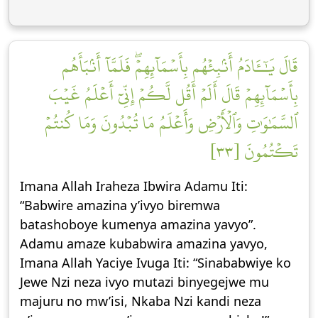
قَالَ يَٰٓـَٔادَمُ أَنۢبِئۡهُم بِأَسۡمَآئِهِمۡۖ فَلَمَّآ أَنۢبَأَهُم
بِأَسۡمَآئِهِمۡ قَالَ أَلَمۡ أَقُل لَّكُمۡ إِنِّيٓ أَعۡلَمُ غَيۡبَ
ٱلسَّمَٰوَٰتِ وَٱلۡأَرۡضِ وَأَعۡلَمُ مَا تُبۡدُونَ وَمَا كُنتُمۡ
تَكۡتُمُونَ [٣٣]
Imana Allah Iraheza Ibwira Adamu Iti:
“Babwire amazina y’ivyo biremwa
batashoboye kumenya amazina yavyo”.
Adamu amaze kubabwira amazina yavyo,
Imana Allah Yaciye Ivuga Iti: “Sinababwiye ko
Jewe Nzi neza ivyo mutazi binyegejwe mu
majuru no mw’isi, Nkaba Nzi kandi neza