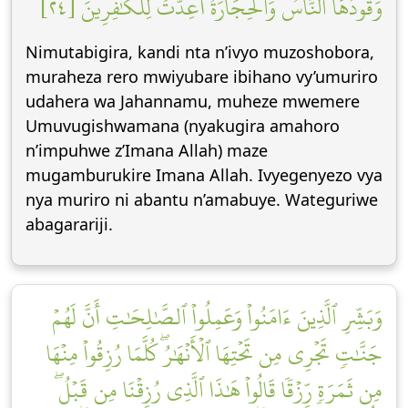
وَقُودُهَا ٱلنَّاسُ وَٱلۡحِجَارَةُۖ أُعِدَّتۡ لِلۡكَٰفِرِينَ [٢٤]
Nimutabigira, kandi nta n’ivyo muzoshobora,
muraheza rero mwiyubare ibihano vy’umuriro
udahera wa Jahannamu, muheze mwemere
Umuvugishwamana (nyakugira amahoro
n’impuhwe z’Imana Allah) maze
mugamburukire Imana Allah. Ivyegenyezo vya
nya muriro ni abantu n’amabuye. Wateguriwe
abagarariji.
وَبَشِّرِ ٱلَّذِينَ ءَامَنُواْ وَعَمِلُواْ ٱلصَّٰلِحَٰتِ أَنَّ لَهُمۡ
جَنَّٰتٖ تَجۡرِي مِن تَحۡتِهَا ٱلۡأَنۡهَٰرُۖ كُلَّمَا رُزِقُواْ مِنۡهَا
مِن ثَمَرَةٖ رِّزۡقٗا قَالُواْ هَٰذَا ٱلَّذِي رُزِقۡنَا مِن قَبۡلُۖ