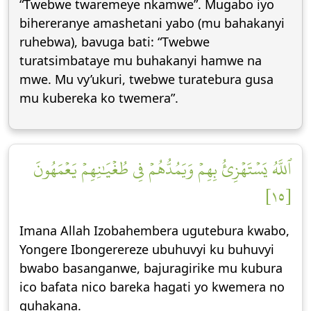
“Twebwe twaremeye nkamwe”. Mugabo iyo
bihereranye amashetani yabo (mu bahakanyi
ruhebwa), bavuga bati: “Twebwe
turatsimbataye mu buhakanyi hamwe na
mwe. Mu vy’ukuri, twebwe turatebura gusa
mu kubereka ko twemera”.
ٱللَّهُ يَسۡتَهۡزِئُ بِهِمۡ وَيَمُدُّهُمۡ فِي طُغۡيَٰنِهِمۡ يَعۡمَهُونَ
[١٥]
Imana Allah Izobahembera ugutebura kwabo,
Yongere Ibongerereze ubuhuvyi ku buhuvyi
bwabo basanganwe, bajuragirike mu kubura
ico bafata nico bareka hagati yo kwemera no
guhakana.