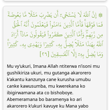
۞ إِنَّ ٱللَّهَ لَا يَسۡتَحۡيِۦٓ أَن يَضۡرِبَ مَثَلٗا مَّا بَعُوضَةٗ
فَمَا فَوۡقَهَاۚ فَأَمَّا ٱلَّذِينَ ءَامَنُواْ فَيَعۡلَمُونَ أَنَّهُ ٱلۡحَقُّ
مِن رَّبِّهِمۡۖ وَأَمَّا ٱلَّذِينَ كَفَرُواْ فَيَقُولُونَ مَاذَآ أَرَادَ
ٱللَّهُ بِهَٰذَا مَثَلٗاۘ يُضِلُّ بِهِۦ كَثِيرٗا وَيَهۡدِي بِهِۦ كَثِيرٗاۚ
وَمَا يُضِلُّ بِهِۦٓ إِلَّا ٱلۡفَٰسِقِينَ [٢٦]
Mu vy’ukuri, Imana Allah ntiterwa n’isoni mu
gushikiriza ukuri, mu gutanga akarorero
k’akantu kanzunya cane kurusha umubu
canke kawusumba, mu kwerekana ko
ibigirwamana ata co bishoboye.
Abemeramana bo baramenya ko ari
akarorero k’ukuri kavuye ku Mana yabo