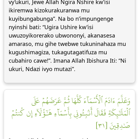
vy’ukuri, Jewe Allah Ngira Nshire kw’isi
ikiremwa kizokurakuranwa mu
kuyibungabunga”. Na bo n’impungenge
nyinshi bati: “Ugira Ushire kw’isi
uwuzoyikorerako ubwononyi, akanasesa
amaraso, mu gihe twebwe tukuninahaza mu
kugushimagiza, tukagutagatifuza mu
cubahiro cawe!”. Imana Allah Ibishura Iti: “Ni
ukuri, Ndazi ivyo mutazi”.
وَعَلَّمَ ءَادَمَ ٱلۡأَسۡمَآءَ كُلَّهَا ثُمَّ عَرَضَهُمۡ عَلَى
ٱلۡمَلَٰٓئِكَةِ فَقَالَ أَنۢبِـُٔونِي بِأَسۡمَآءِ هَٰٓؤُلَآءِ إِن كُنتُمۡ
صَٰدِقِينَ [٣١]