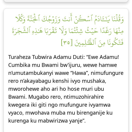
وَقُلۡنَا يَٰٓـَٔادَمُ ٱسۡكُنۡ أَنتَ وَزَوۡجُكَ ٱلۡجَنَّةَ وَكُلَا
مِنۡهَا رَغَدًا حَيۡثُ شِئۡتُمَا وَلَا تَقۡرَبَا هَٰذِهِ ٱلشَّجَرَةَ
فَتَكُونَا مِنَ ٱلظَّٰلِمِينَ [٣٥]
Turaheza Tubwira Adamu Duti: “Ewe Adamu!
Cumbika mu Bwami bw’ijuru, wewe hamwe
n’umutambukanyi wawe “Hawa”, nimufungure
rero n’akayabagu kenshi ivyo mushaka,
mworohewe aho ari ho hose muri ubu
Bwami. Mugabo rero, ntimuzohirahire
kwegera iki giti ngo mufungure ivyamwa
vyaco, mwohava muba mu birenganije ku
kurenga ku mabwirizwa yanje”.