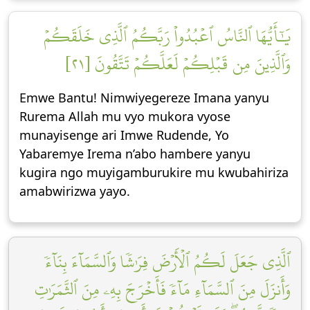
يَٰٓأَيُّهَا ٱلنَّاسُ ٱعۡبُدُواْ رَبَّكُمُ ٱلَّذِي خَلَقَكُمۡ
وَٱلَّذِينَ مِن قَبۡلِكُمۡ لَعَلَّكُمۡ تَتَّقُونَ [٢١]
Emwe Bantu! Nimwiyegereze Imana yanyu
Rurema Allah mu vyo mukora vyose
munayisenge ari Imwe Rudende, Yo
Yabaremye Irema n’abo hambere yanyu
kugira ngo muyigamburukire mu kwubahiriza
amabwirizwa yayo.
ٱلَّذِي جَعَلَ لَكُمُ ٱلۡأَرۡضَ فِرَٰشٗا وَٱلسَّمَآءَ بِنَآءٗ
وَأَنزَلَ مِنَ ٱلسَّمَآءِ مَآءٗ فَأَخۡرَجَ بِهِۦ مِنَ ٱلثَّمَرَٰتِ