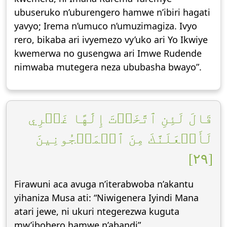
ubuseruko n’uburengero hamwe n’ibiri hagati
yavyo; Irema n’umuco n’umuzimagiza. Ivyo
rero, bikaba ari ivyemezo vy’uko ari Yo Ikwiye
kwemerwa no gusengwa ari Imwe Rudende
nimwaba mutegera neza ububasha bwayo”.
قَالَ لَئِنِ ٱتَّخَذۡتَ إِلَٰهًا غَيۡرِي
لَأَجۡعَلَنَّكَ مِنَ ٱلۡمَسۡجُونِينَ
[٢٩]
Firawuni aca avuga n’iterabwoba n’akantu
yihaniza Musa ati: “Niwigenera Iyindi Mana
atari jewe, ni ukuri ntegerezwa kuguta
mw’ibohero hamwe n’abandi”.