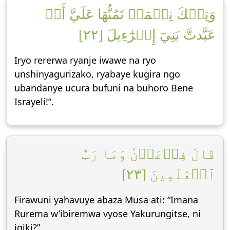
وَتِلۡكَ نِعۡمَةٞ تَمُنُّهَا عَلَيَّ أَنۡ
عَبَّدتَّ بَنِيٓ إِسۡرَٰٓءِيلَ [٢٢]
Iryo rererwa ryanje iwawe na ryo
unshinyagurizako, ryabaye kugira ngo
ubandanye ucura bufuni na buhoro Bene
Israyeli!”.
قَالَ فِرۡعَوۡنُ وَمَا رَبُّ
ٱلۡعَٰلَمِينَ [٢٣]
Firawuni yahavuye abaza Musa ati: “Imana
Rurema w’ibiremwa vyose Yakurungitse, ni
igiki?”.