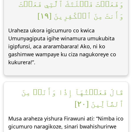
وَفَعَلۡتَ فَعۡلَتَكَ ٱلَّتِي فَعَلۡتَ
وَأَنتَ مِنَ ٱلۡكَٰفِرِينَ [١٩]
Uraheza ukora igicumuro co kwica
Umunyagiputa igihe winamura umukubita
igipfunsi, aca ararambarara! Ako, ni ko
gashimwe wampaye ku ciza nagukoreye co
kukurera!”.
قَالَ فَعَلۡتُهَآ إِذٗا وَأَنَا۠ مِنَ
ٱلضَّآلِّينَ [٢٠]
Musa araheza yishura Firawuni ati: “Nimba ico
gicumuro naragikoze, sinari bwahishurirwe