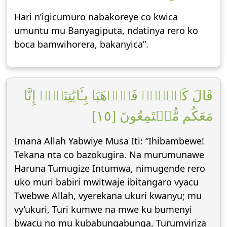
Hari n’igicumuro nabakoreye co kwica
umuntu mu Banyagiputa, ndatinya rero ko
boca bamwihorera, bakanyica”.
قَالَ كَلَّاۖ فَٱذۡهَبَا بِـَٔايَٰتِنَآۖ إِنَّا
مَعَكُم مُّسۡتَمِعُونَ [١٥]
Imana Allah Yabwiye Musa Iti: “Ihibambewe!
Tekana nta co bazokugira. Na murumunawe
Haruna Tumugize Intumwa, nimugende rero
uko muri babiri mwitwaje ibitangaro vyacu
Twebwe Allah, vyerekana ukuri kwanyu; mu
vy’ukuri, Turi kumwe na mwe ku bumenyi
bwacu no mu kubabungabunga, Turumviriza