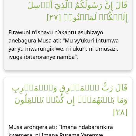
قَالَ إِنَّ رَسُولَكُمُ ٱلَّذِيٓ أُرۡسِلَ
إِلَيۡكُمۡ لَمَجۡنُونٞ [٢٧]
Firawuni n’ishavu n’akantu asubizayo
anebagura Musa ati: “Mu vy’ukuri Intumwa
yanyu mwarungikiwe, ni ukuri, ni umusazi,
ivuga ibitaroranye namba”.
قَالَ رَبُّ ٱلۡمَشۡرِقِ وَٱلۡمَغۡرِبِ
وَمَا بَيۡنَهُمَآۖ إِن كُنتُمۡ تَعۡقِلُونَ
[٢٨]
Musa arongera ati: “Imana ndabararikira
kwemera, ni Imana Rurema Yaremye