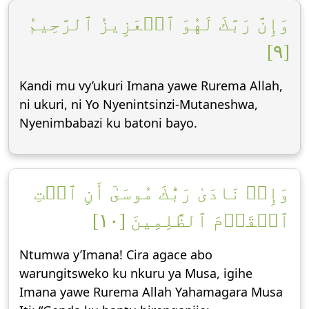
وَإِنَّ رَبَّكَ لَهُوَ ٱلۡعَزِيزُ ٱلرَّحِيمُ
[٩]
Kandi mu vy’ukuri Imana yawe Rurema Allah,
ni ukuri, ni Yo Nyenintsinzi-Mutaneshwa,
Nyenimbabazi ku batoni bayo.
وَإِذۡ نَادَىٰ رَبُّكَ مُوسَىٰٓ أَنِ ٱئۡتِ
ٱلۡقَوۡمَ ٱلظَّٰلِمِينَ [١٠]
Ntumwa y’Imana! Cira agace abo
warungitsweko ku nkuru ya Musa, igihe
Imana yawe Rurema Allah Yahamagara Musa