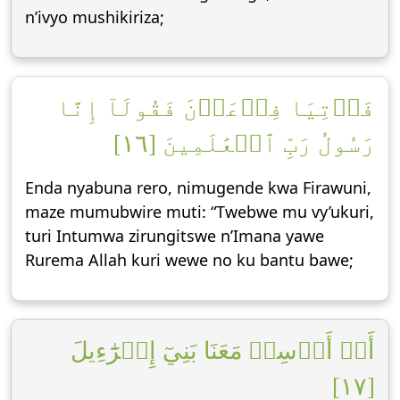
n’ivyo mushikiriza;
فَأۡتِيَا فِرۡعَوۡنَ فَقُولَآ إِنَّا
رَسُولُ رَبِّ ٱلۡعَٰلَمِينَ [١٦]
Enda nyabuna rero, nimugende kwa Firawuni,
maze mumubwire muti: “Twebwe mu vy’ukuri,
turi Intumwa zirungitswe n’Imana yawe
Rurema Allah kuri wewe no ku bantu bawe;
أَنۡ أَرۡسِلۡ مَعَنَا بَنِيٓ إِسۡرَٰٓءِيلَ
[١٧]