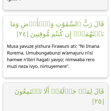
قَالَ رَبُّ ٱلسَّمَٰوَٰتِ وَٱلۡأَرۡضِ وَمَا
بَيۡنَهُمَآۖ إِن كُنتُم مُّوقِنِينَ [٢٤]
Musa yavuze yishura Firawuni ati: “Ni Imana
Rurema, Umubungabunzi w’amajuru n’isi
hamwe n’ibiri hagati yavyo; nimwaba rero
muzi neza ivyo, nimuyemere”.
قَالَ لِمَنۡ حَوۡلَهُۥٓ أَلَا تَسۡتَمِعُونَ
[٢٥]