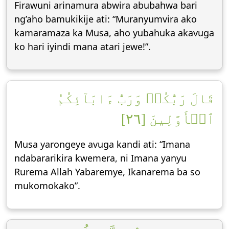
Firawuni arinamura abwira abubahwa bari
ng’aho bamukikije ati: “Muranyumvira ako
kamaramaza ka Musa, aho yubahuka akavuga
ko hari iyindi mana atari jewe!”.
قَالَ رَبُّكُمۡ وَرَبُّ ءَابَآئِكُمُ
ٱلۡأَوَّلِينَ [٢٦]
Musa yarongeye avuga kandi ati: “Imana
ndabararikira kwemera, ni Imana yanyu
Rurema Allah Yabaremye, Ikanarema ba so
mukomokako”.