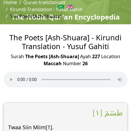
Home
Quran translations
Kirundi Translation - Yusuf Gahiti
The Noble Qur'an Encyclopedia
The Poets [Ash-Shuara]
The Poets [Ash-Shuara] - Kirundi
Translation - Yusuf Gahiti
Surah
The Poets [Ash-Shuara]
Ayah
227
Location
Maccah
Number
26
طسٓمٓ [١]
Twaa Siin Miim[1].