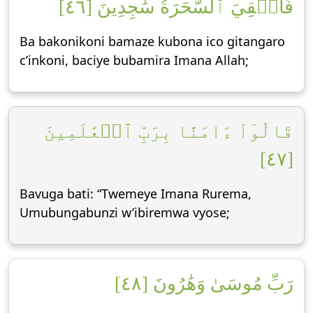
فَأُلۡقِيَ ٱلسَّحَرَةُ سَٰجِدِينَ [٤٦]
Ba bakonikoni bamaze kubona ico gitangaro
c’inkoni, baciye bubamira Imana Allah;
قَالُوٓاْ ءَامَنَّا بِرَبِّ ٱلۡعَٰلَمِينَ
[٤٧]
Bavuga bati: “Twemeye Imana Rurema,
Umubungabunzi w’ibiremwa vyose;
رَبِّ مُوسَىٰ وَهَٰرُونَ [٤٨]