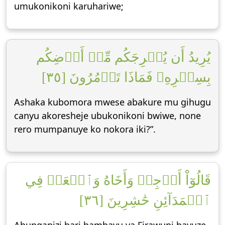
umukonikoni karuhariwe;
يُرِيدُ أَن يُخۡرِجَكُم مِّنۡ أَرۡضِكُم
بِسِحۡرِهِۦ فَمَاذَا تَأۡمُرُونَ [٣٥]
Ashaka kubomora mwese abakure mu gihugu
canyu akoresheje ubukonikoni bwiwe, none
rero mumpanuye ko nokora iki?”.
قَالُوٓاْ أَرۡجِهۡ وَأَخَاهُ وَٱبۡعَثۡ فِي
ٱلۡمَدَآئِنِ حَٰشِرِينَ [٣٦]