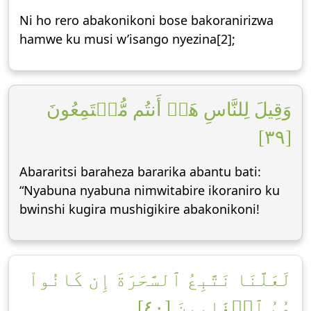
Ni ho rero abakonikoni bose bakoranirizwa
hamwe ku musi w’isango nyezina[2];
وَقِيلَ لِلنَّاسِ هَلۡ أَنتُم مُّجۡتَمِعُونَ
[٣٩]
Abararitsi baraheza bararika abantu bati:
“Nyabuna nyabuna nimwitabire ikoraniro ku
bwinshi kugira mushigikire abakonikoni!
لَعَلَّنَا نَتَّبِعُ ٱلسَّحَرَةَ إِن كَانُواْ
هُمُ ٱلۡغَٰلِبِينَ [٤٠]