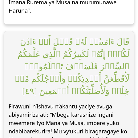
Imana Rurema ya Musa na murumunawe
Haruna”.
قَالَ ءَامَنتُمۡ لَهُۥ قَبۡلَ أَنۡ ءَاذَنَ
لَكُمۡۖ إِنَّهُۥ لَكَبِيرُكُمُ ٱلَّذِي عَلَّمَكُمُ
ٱلسِّحۡرَ فَلَسَوۡفَ تَعۡلَمُونَۚ
لَأُقَطِّعَنَّ أَيۡدِيَكُمۡ وَأَرۡجُلَكُم مِّنۡ
خِلَٰفٖ وَلَأُصَلِّبَنَّكُمۡ أَجۡمَعِينَ [٤٩]
Firawuni n’ishavu n’akantu yaciye avuga
abiyamiriza ati: “Mbega karashize ingani
mwemere Iyo Mana ya Musa, imbere yuko
ndabibarekurira! Mu vy’ukuri biragaragaye ko