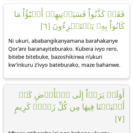
فَقَدۡ كَذَّبُواْ فَسَيَأۡتِيهِمۡ أَنۢبَٰٓؤُاْ مَا
كَانُواْ بِهِۦ يَسۡتَهۡزِءُونَ [٦]
Ni ukuri, ababangikanyamana barahakanye
Qor’ani baranayiteburako. Kubera ivyo rero,
bitebe bitebuke, bazoshikirwa n’ukuri
kw’inkuru z’ivyo bateburako, maze bahanwe.
أَوَلَمۡ يَرَوۡاْ إِلَى ٱلۡأَرۡضِ كَمۡ
أَنۢبَتۡنَا فِيهَا مِن كُلِّ زَوۡجٖ كَرِيمٍ
[٧]