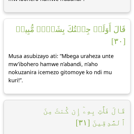
قَالَ أَوَلَوۡ جِئۡتُكَ بِشَيۡءٖ مُّبِينٖ
[٣٠]
Musa asubizayo ati: “Mbega uraheza unte
mw’ibohero hamwe n’abandi, n’aho
nokuzanira icemezo gitomoye ko ndi mu
kuri!”.
قَالَ فَأۡتِ بِهِۦٓ إِن كُنتَ مِنَ
ٱلصَّٰدِقِينَ [٣١]