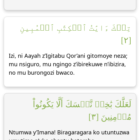
تِلۡكَ ءَايَٰتُ ٱلۡكِتَٰبِ ٱلۡمُبِينِ
[٢]
Izi, ni Aayah z’Igitabu Qor’ani gitomoye neza;
mu nsiguro, mu ngingo z’ibirekuwe n’ibizira,
no mu burongozi bwaco.
لَعَلَّكَ بَٰخِعٞ نَّفۡسَكَ أَلَّا يَكُونُواْ
مُؤۡمِنِينَ [٣]
Ntumwa y’Imana! Biragaragara ko utuntuzwa