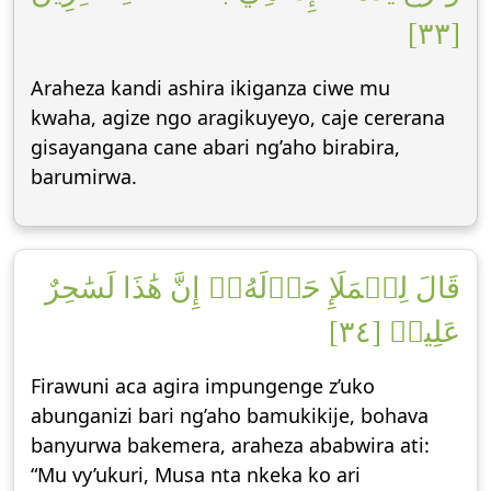
[٣٣]
Araheza kandi ashira ikiganza ciwe mu
kwaha, agize ngo aragikuyeyo, caje cererana
gisayangana cane abari ng’aho birabira,
barumirwa.
قَالَ لِلۡمَلَإِ حَوۡلَهُۥٓ إِنَّ هَٰذَا لَسَٰحِرٌ
عَلِيمٞ [٣٤]
Firawuni aca agira impungenge z’uko
abunganizi bari ng’aho bamukikije, bohava
banyurwa bakemera, araheza ababwira ati:
“Mu vy’ukuri, Musa nta nkeka ko ari