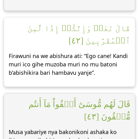
قَالَ نَعَمۡ وَإِنَّكُمۡ إِذٗا لَّمِنَ
ٱلۡمُقَرَّبِينَ [٤٢]
Firawuni na we abishura ati: “Ego cane! Kandi
muri ico gihe muzoba muri no mu batoni
b’abishikira bari hambavu yanje”.
قَالَ لَهُم مُّوسَىٰٓ أَلۡقُواْ مَآ أَنتُم
مُّلۡقُونَ [٤٣]
Musa yabariye nya bakonikoni ashaka ko