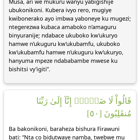
Musa, ari we mukuru wanyu yabigishije
ubukonikoni. Kubera ivyo rero, mugiye
kwibonerako ayo imbwa yaboneye ku mugezi;
ntegerezwa kubaca amaboko n’amaguru
binyuranije; ndabace ukuboko kw’ukuryo
hamwe n’ukuguru kw’ukubamfu, ukuboko
kw’ukubamfu hamwe n’ukuguru kw’ukuryo,
hanyuma mpeze ndababambe mwese ku
bishitsi vy’igiti”.
قَالُواْ لَا ضَيۡرَۖ إِنَّآ إِلَىٰ رَبِّنَا
مُنقَلِبُونَ [٥٠]
Ba bakonikoni, baraheza bishura Firawuni
bati: “Nta co bidutwaye namba, twebwe mu