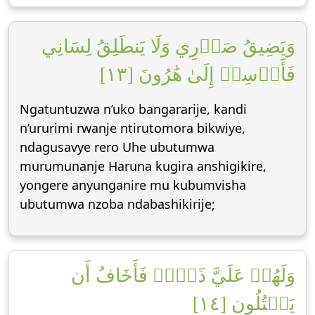
وَيَضِيقُ صَدۡرِي وَلَا يَنطَلِقُ لِسَانِي
فَأَرۡسِلۡ إِلَىٰ هَٰرُونَ [١٣]
Ngatuntuzwa n’uko bangararije, kandi
n’ururimi rwanje ntirutomora bikwiye,
ndagusavye rero Uhe ubutumwa
murumunanje Haruna kugira anshigikire,
yongere anyunganire mu kubumvisha
ubutumwa nzoba ndabashikirije;
وَلَهُمۡ عَلَيَّ ذَنۢبٞ فَأَخَافُ أَن
يَقۡتُلُونِ [١٤]