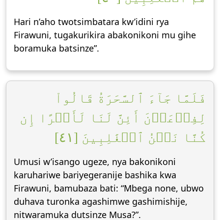
Hari n’aho twotsimbatara kw’idini rya
Firawuni, tugakurikira abakonikoni mu gihe
boramuka batsinze”.
فَلَمَّا جَآءَ ٱلسَّحَرَةُ قَالُواْ
لِفِرۡعَوۡنَ أَئِنَّ لَنَا لَأَجۡرًا إِن
كُنَّا نَحۡنُ ٱلۡغَٰلِبِينَ [٤١]
Umusi w’isango ugeze, nya bakonikoni
karuhariwe bariyegeranije bashika kwa
Firawuni, bamubaza bati: “Mbega none, ubwo
duhava turonka agashimwe gashimishije,
nitwaramuka dutsinze Musa?”.