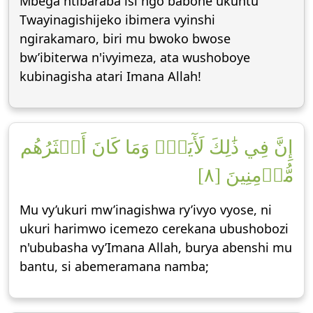
Mbega ntibaraba isi ngo babone ukuntu
Twayinagishijeko ibimera vyinshi
ngirakamaro, biri mu bwoko bwose
bw’ibiterwa n'ivyimeza, ata wushoboye
kubinagisha atari Imana Allah!
إِنَّ فِي ذَٰلِكَ لَأٓيَةٗۖ وَمَا كَانَ أَكۡثَرُهُم
مُّؤۡمِنِينَ [٨]
Mu vy’ukuri mw’inagishwa ry’ivyo vyose, ni
ukuri harimwo icemezo cerekana ubushobozi
n'ububasha vy’Imana Allah, burya abenshi mu
bantu, si abemeramana namba;