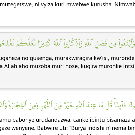
 mutegetswe, ni vyiza kuri mwebwe kurusha. Nimwaba
َٱبۡتَغُواْ مِن فَضۡلِ ٱللَّهِ وَٱذۡكُرُواْ ٱللَّهَ كَثِيرٗا لَّعَلَّكُمۡ تُفۡلِحُو
ugaheza no gusenga, murakwiragira kw’isi, murond
a Allah aho muzoba muri hose, kugira muronke intsi
َرَكُوكَ قَآئِمٗاۚ قُلۡ مَا عِندَ ٱللَّهِ خَيۡرٞ مِّنَ ٱللَّهۡوِ وَمِنَ ٱلتِّجَٰرَةِۚ وَٱللّ
mu babonye urudandazwa, canke ibintu bisamaza at
e wenyene. Babwire uti: “Burya indishi n’inema biri 