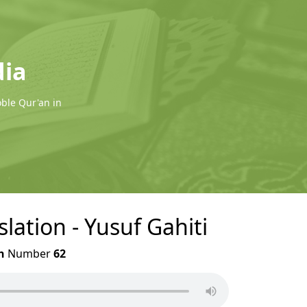
dia
oble Qur'an in
lation - Yusuf Gahiti
h
Number
62