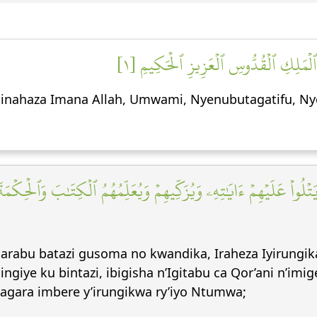
ِ ٱلۡمَلِكِ ٱلۡقُدُّوسِ ٱلۡعَزِيزِ ٱلۡحَكِيمِ [١
raninahaza Imana Allah, Umwami, Nyenubutagatifu, N
َتۡلُواْ عَلَيۡهِمۡ ءَايَٰتِهِۦ وَيُزَكِّيهِمۡ وَيُعَلِّمُهُمُ ٱلۡكِتَٰبَ وَٱلۡحِكۡ
arabu batazi gusoma no kwandika, Iraheza Iyirungik
giye ku bintazi, ibigisha n’Igitabu ca Qor’ani n’im
agara imbere y’irungikwa ry’iyo Ntumwa;