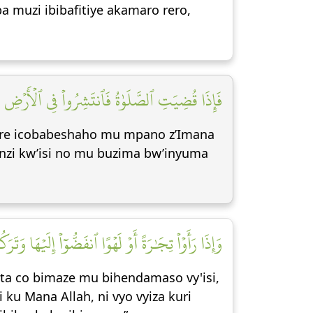
 muzi ibibafitiye akamaro rero,
فَإِذَا قُضِيَتِ ٱلصَّلَوٰةُ فَٱنتَشِرُواْ فِي ٱلۡأَرۡضِ و]
ere icobabeshaho mu mpano z’Imana
nzi kw’isi no mu buzima bw’inyuma
وَإِذَا رَأَوۡاْ تِجَٰرَةً أَوۡ لَهۡوًا ٱنفَضُّوٓاْ إِلَيۡهَا وَت]
a co bimaze mu bihendamaso vy'isi,
ku Mana Allah, ni vyo vyiza kuri