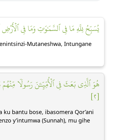
يُسَبِّحُ لِلَّهِ مَا فِي ٱلسَّمَٰوَٰتِ وَمَا فِي ٱلۡأَرۡض]
yenintsinzi-Mutaneshwa, Intungane
هُوَ ٱلَّذِي بَعَثَ فِي ٱلۡأُمِّيِّـۧنَ رَسُولٗا مِّنۡهُمۡ ي
[٢]
a ku bantu bose, ibasomera Qor’ani
igenzo y’intumwa (Sunnah), mu gihe