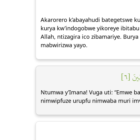
Akarorero k’abayahudi bategetswe ku
kurya kw’indogobwe yikoreye ibitabu 
Allah, ntizagira ico zibamariye. Bur
mabwirizwa yayo.
ِينَ [٦
Ntumwa y’Imana! Vuga uti: “Emwe ba
nimwipfuze urupfu nimwaba muri imv