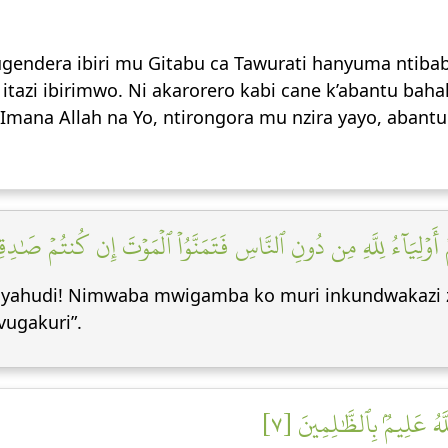
gendera ibiri mu Gitabu ca Tawurati hanyuma ntibab
itazi ibirimwo. Ni akarorero kabi cane k’abantu ba
ya Imana Allah na Yo, ntirongora mu nzira yayo, aban
مۡ أَوۡلِيَآءُ لِلَّهِ مِن دُونِ ٱلنَّاسِ فَتَمَنَّوُاْ ٱلۡمَوۡتَ إِن كُنتُمۡ صَٰدِق
yahudi! Nimwaba mwigamba ko muri inkundwakazi zis
ugakuri”.
للَّهُ عَلِيمُۢ بِٱلظَّٰلِمِينَ [٧