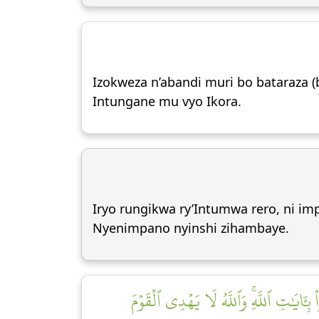
Izokweza n’abandi muri bo bataraza (
Intungane mu vyo Ikora.
Iryo rungikwa ry’Intumwa rero, ni im
Nyenimpano nyinshi zihambaye.
بِـَٔايَٰتِ ٱللَّهِۚ وَٱللَّهُ لَا يَهۡدِي ٱلۡقَوۡمَ