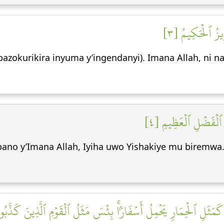
زِيزُ ٱلۡحَكِيمُ [٣
bazokurikira inyuma y’ingendanyi). Imana Allah, ni 
و ٱلۡفَضۡلِ ٱلۡعَظِيمِ [٤
pano y’Imana Allah, Iyiha uwo Yishakiye mu biremwa.
ا كَمَثَلِ ٱلۡحِمَارِ يَحۡمِلُ أَسۡفَارَۢاۚ بِئۡسَ مَثَلُ ٱلۡقَوۡمِ ٱلَّذِينَ كَذَّبُواْ 