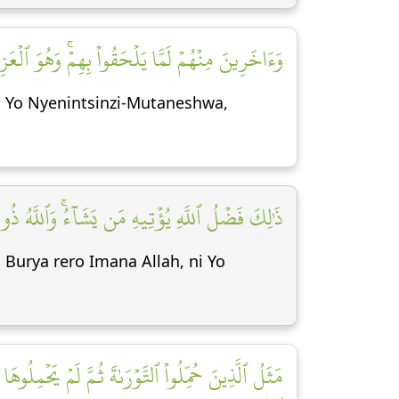
وَءَاخَرِينَ مِنۡهُمۡ لَمَّا يَلۡحَقُواْ بِهِمۡۚ وَهُوَ ٱلۡعَ]
na Yo Nyenintsinzi-Mutaneshwa,
ذَٰلِكَ فَضۡلُ ٱللَّهِ يُؤۡتِيهِ مَن يَشَآءُۚ وَٱللَّهُ ذُ]
 Burya rero Imana Allah, ni Yo
مَثَلُ ٱلَّذِينَ حُمِّلُواْ ٱلتَّوۡرَىٰةَ ثُمَّ لَمۡ يَحۡمِلُوهَ