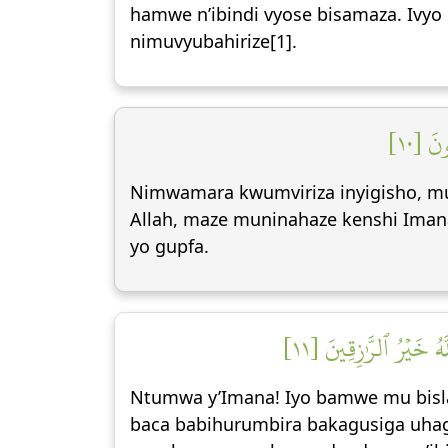
hamwe n’ibindi vyose bisamaza. Ivyo
nimuvyubahirize[1].
نَ [١٠
Nimwamara kwumviriza inyigisho, m
Allah, maze muninahaze kenshi Iman
yo gupfa.
َهُ خَيۡرُ ٱلرَّٰزِقِينَ [١١
Ntumwa y’Imana! Iyo bamwe mu bisla
baca babihurumbira bakagusiga uhagaz