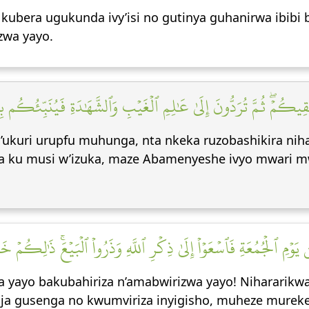
ubera ugukunda ivy’isi no gutinya guhanirwa ibibi b
zwa yayo.
لَٰقِيكُمۡۖ ثُمَّ تُرَدُّونَ إِلَىٰ عَٰلِمِ ٱلۡغَيۡبِ وَٱلشَّهَٰدَةِ فَيُنَبِّئُكُم 
y’ukuri urupfu muhunga, nta nkeka ruzobashikira n
ka ku musi w’izuka, maze Abamenyeshe ivyo mwari mw
 مِن يَوۡمِ ٱلۡجُمُعَةِ فَٱسۡعَوۡاْ إِلَىٰ ذِكۡرِ ٱللَّهِ وَذَرُواْ ٱلۡبَيۡعَۚ ذَٰلِكُم
yayo bakubahiriza n’amabwirizwa yayo! Nihararikwa
a gusenga no kwumviriza inyigisho, muheze mureke