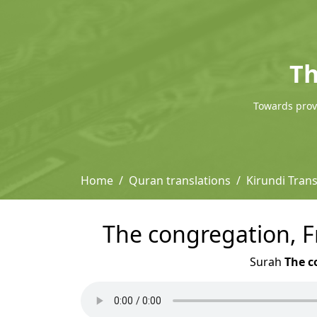
Th
Towards provi
Home
Quran translations
Kirundi Trans
The congregation, Fr
Surah
The c