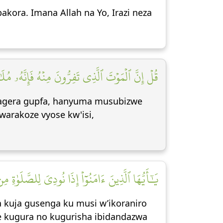
akora. Imana Allah na Yo, Irazi neza
قُلۡ إِنَّ ٱلۡمَوۡتَ ٱلَّذِي تَفِرُّونَ مِنۡهُ فَإِنَّهُۥ مُ]
ihagera gupfa, hanyuma musubizwe
arakoze vyose kw'isi,
يَٰٓأَيُّهَا ٱلَّذِينَ ءَامَنُوٓاْ إِذَا نُودِيَ لِلصَّلَوٰةِ]
 kuja gusenga ku musi w’ikoraniro
 kugura no kugurisha ibidandazwa