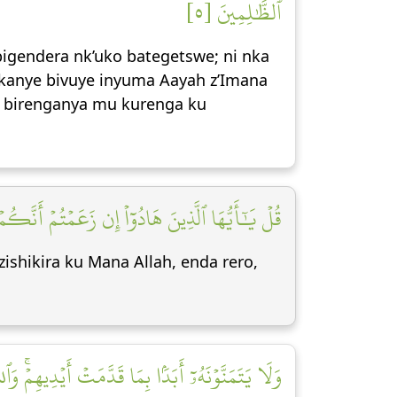
ٱلظَّٰلِمِينَ [٥]
igendera nk’uko bategetswe; ni nka
hakanye bivuye inyuma Aayah z’Imana
tu birenganya mu kurenga ku
قُلۡ يَٰٓأَيُّهَا ٱلَّذِينَ هَادُوٓاْ إِن زَعَمۡتُمۡ أَنَّكُ]
hikira ku Mana Allah, enda rero,
وَلَا يَتَمَنَّوۡنَهُۥٓ أَبَدَۢا بِمَا قَدَّمَتۡ أَيۡدِيهِمۡۚ وَٱ]