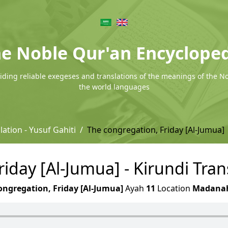
e Noble Qur'an Encyclope
ding reliable exegeses and translations of the meanings of the N
the world languages
lation - Yusuf Gahiti
The congregation, Friday [Al-Jumua]
iday [Al-Jumua] - Kirundi Trans
ongregation, Friday [Al-Jumua]
Ayah
11
Location
Madana