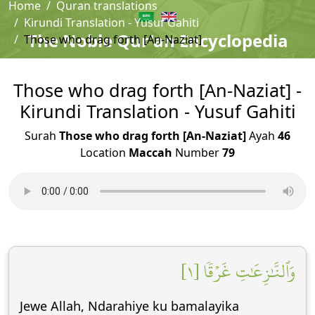
Home
Quran translations
Kirundi Translation - Yusuf Gahiti
The Noble Qur'an Encyclopedia
Those who drag forth [An-Naziat]
Those who drag forth [An-Naziat] -
Kirundi Translation - Yusuf Gahiti
Surah
Those who drag forth [An-Naziat]
Ayah
46
Location
Maccah
Number
79
وَٱلنَّٰزِعَٰتِ غَرۡقٗا [١]
Jewe Allah, Ndarahiye ku bamalayika