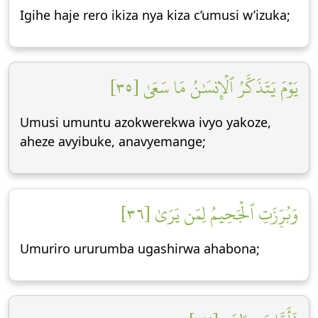
Igihe haje rero ikiza nya kiza c’umusi w’izuka;
يَوۡمَ يَتَذَكَّرُ ٱلۡإِنسَٰنُ مَا سَعَىٰ [٣٥]
Umusi umuntu azokwerekwa ivyo yakoze,
aheze avyibuke, anavyemange;
وَبُرِّزَتِ ٱلۡجَحِيمُ لِمَن يَرَىٰ [٣٦]
Umuriro ururumba ugashirwa ahabona;