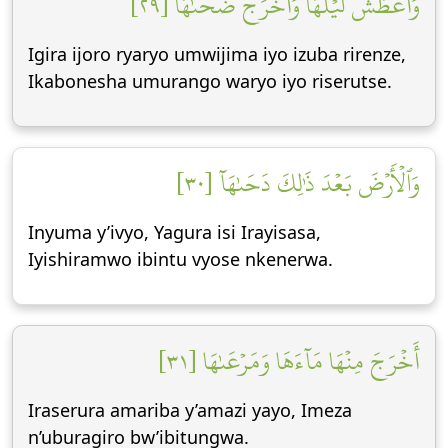
وَأَغۡطَشَ لَيۡلَهَا وَأَخۡرَجَ ضُحَىٰهَا [٢٩]
Igira ijoro ryaryo umwijima iyo izuba rirenze,
Ikabonesha umurango waryo iyo riserutse.
وَٱلۡأَرۡضَ بَعۡدَ ذَٰلِكَ دَحَىٰهَآ [٣٠]
Inyuma y’ivyo, Yagura isi Irayisasa,
Iyishiramwo ibintu vyose nkenerwa.
أَخۡرَجَ مِنۡهَا مَآءَهَا وَمَرۡعَىٰهَا [٣١]
Iraserura amariba y’amazi yayo, Imeza
n’uburagiro bw’ibitungwa.