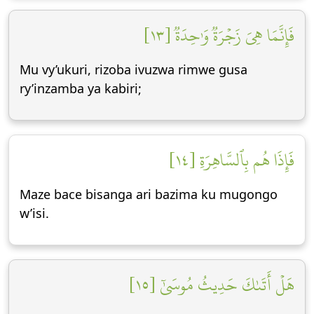
فَإِنَّمَا هِيَ زَجۡرَةٞ وَٰحِدَةٞ [١٣]
Mu vy’ukuri, rizoba ivuzwa rimwe gusa
ry’inzamba ya kabiri;
فَإِذَا هُم بِٱلسَّاهِرَةِ [١٤]
Maze bace bisanga ari bazima ku mugongo
w’isi.
هَلۡ أَتَىٰكَ حَدِيثُ مُوسَىٰٓ [١٥]