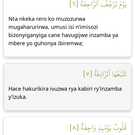
يَوۡمَ تَرۡجُفُ ٱلرَّاجِفَةُ [٦]
Nta nkeka rero ko muzozurwa
mugaharurirwa, umusi isi n’imisozi
bizonyiganyiga cane havugijwe inzamba ya
mbere yo guhonya ibiremwa;
تَتۡبَعُهَا ٱلرَّادِفَةُ [٧]
Hace hakurikira ivuzwa rya kabiri ry’inzamba
y’izuka.
قُلُوبٞ يَوۡمَئِذٖ وَاجِفَةٌ [٨]