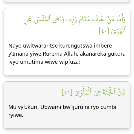
وَأَمَّا مَنۡ خَافَ مَقَامَ رَبِّهِۦ وَنَهَى ٱلنَّفۡسَ عَنِ
ٱلۡهَوَىٰ [٤٠]
Nayo uwitwararitse kurengutswa imbere
y’Imana yiwe Rurema Allah, akanareka gukora
ivyo umutima wiwe wipfuza;
فَإِنَّ ٱلۡجَنَّةَ هِيَ ٱلۡمَأۡوَىٰ [٤١]
Mu vy’ukuri, Ubwami bw’ijuru ni ryo cumbi
ryiwe.