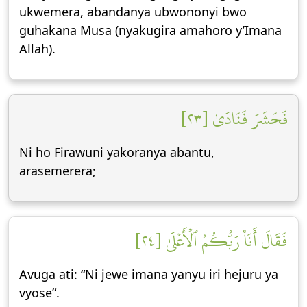
ukwemera, abandanya ubwononyi bwo
guhakana Musa (nyakugira amahoro y’Imana
Allah).
فَحَشَرَ فَنَادَىٰ [٢٣]
Ni ho Firawuni yakoranya abantu,
arasemerera;
فَقَالَ أَنَا۠ رَبُّكُمُ ٱلۡأَعۡلَىٰ [٢٤]
Avuga ati: “Ni jewe imana yanyu iri hejuru ya
vyose”.