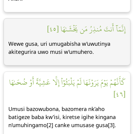
إِنَّمَآ أَنتَ مُنذِرُ مَن يَخۡشَىٰهَا [٤٥]
Wewe gusa, uri umugabisha w’uwutinya
akitegurira uwo musi w’umuhero.
كَأَنَّهُمۡ يَوۡمَ يَرَوۡنَهَا لَمۡ يَلۡبَثُوٓاْ إِلَّا عَشِيَّةً أَوۡ ضُحَىٰهَا
[٤٦]
Umusi bazowubona, bazomera nk’aho
batigeze baba kw’isi, kiretse igihe kingana
n’umuhingamo[2] canke umusase gusa[3].