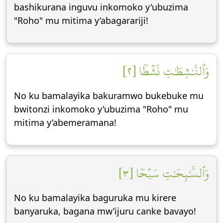
bashikurana inguvu inkomoko y'ubuzima
"Roho" mu mitima y’abagarariji!
وَٱلنَّٰشِطَٰتِ نَشۡطٗا [٢]
No ku bamalayika bakuramwo bukebuke mu
bwitonzi inkomoko y'ubuzima "Roho" mu
mitima y’abemeramana!
وَٱلسَّٰبِحَٰتِ سَبۡحٗا [٣]
No ku bamalayika baguruka mu kirere
banyaruka, bagana mw’ijuru canke bavayo!