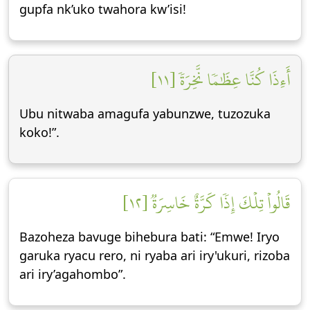
gupfa nk’uko twahora kw’isi!
أَءِذَا كُنَّا عِظَٰمٗا نَّخِرَةٗ [١١]
Ubu nitwaba amagufa yabunzwe, tuzozuka
koko!”.
قَالُواْ تِلۡكَ إِذٗا كَرَّةٌ خَاسِرَةٞ [١٢]
Bazoheza bavuge bihebura bati: “Emwe! Iryo
garuka ryacu rero, ni ryaba ari iry'ukuri, rizoba
ari iry’agahombo”.