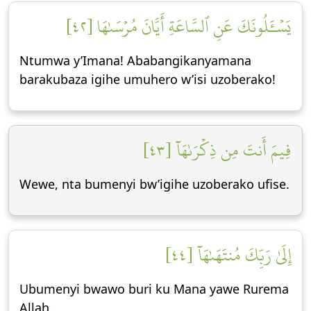
يَسۡـَٔلُونَكَ عَنِ ٱلسَّاعَةِ أَيَّانَ مُرۡسَىٰهَا [٤٢]
Ntumwa y’Imana! Ababangikanyamana
barakubaza igihe umuhero w’isi uzoberako!
فِيمَ أَنتَ مِن ذِكۡرَىٰهَآ [٤٣]
Wewe, nta bumenyi bw’igihe uzoberako ufise.
إِلَىٰ رَبِّكَ مُنتَهَىٰهَآ [٤٤]
Ubumenyi bwawo buri ku Mana yawe Rurema
Allah.