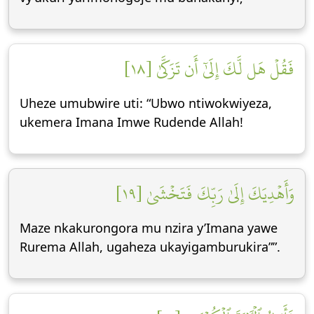
فَقُلۡ هَل لَّكَ إِلَىٰٓ أَن تَزَكَّىٰ [١٨]
Uheze umubwire uti: “Ubwo ntiwokwiyeza,
ukemera Imana Imwe Rudende Allah!
وَأَهۡدِيَكَ إِلَىٰ رَبِّكَ فَتَخۡشَىٰ [١٩]
Maze nkakurongora mu nzira y’Imana yawe
Rurema Allah, ugaheza ukayigamburukira””.