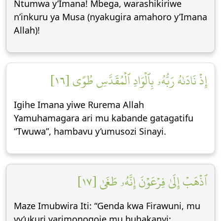
Ntumwa y’Imana! Mbega, warashikiriwe
n’inkuru ya Musa (nyakugira amahoro y’Imana
Allah)!
إِذۡ نَادَىٰهُ رَبُّهُۥ بِٱلۡوَادِ ٱلۡمُقَدَّسِ طُوًى [١٦]
Igihe Imana yiwe Rurema Allah
Yamuhamagara ari mu kabande gatagatifu
“Twuwa”, hambavu y’umusozi Sinayi.
ٱذۡهَبۡ إِلَىٰ فِرۡعَوۡنَ إِنَّهُۥ طَغَىٰ [١٧]
Maze Imubwira Iti: “Genda kwa Firawuni, mu
vy’ukuri yarimonogoje mu buhakanyi;