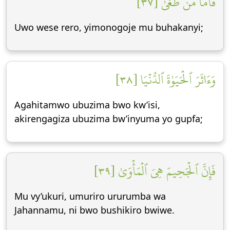
فَأَمَّا مَن طَغَىٰ [٣٧]
Uwo wese rero, yimonogoje mu buhakanyi;
وَءَاثَرَ ٱلۡحَيَوٰةَ ٱلدُّنۡيَا [٣٨]
Agahitamwo ubuzima bwo kw’isi,
akirengagiza ubuzima bw’inyuma yo gupfa;
فَإِنَّ ٱلۡجَحِيمَ هِيَ ٱلۡمَأۡوَىٰ [٣٩]
Mu vy’ukuri, umuriro ururumba wa
Jahannamu, ni bwo bushikiro bwiwe.