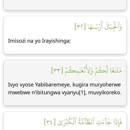
وَٱلۡجِبَالَ أَرۡسَىٰهَا [٣٢]
Imisozi na yo Irayishinga;
مَتَٰعٗا لَّكُمۡ وَلِأَنۡعَٰمِكُمۡ [٣٣]
Ivyo vyose Yabibaremeye, kugira muryoherwe
mwebwe n’ibitungwa vyanyu[1], muvyikoreko.
فَإِذَا جَآءَتِ ٱلطَّآمَّةُ ٱلۡكُبۡرَىٰ [٣٤]