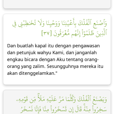
وَٱصۡنَعِ ٱلۡفُلۡكَ بِأَعۡيُنِنَا وَوَحۡيِنَا وَلَا تُخَٰطِبۡنِي فِي
ٱلَّذِينَ ظَلَمُوٓاْ إِنَّهُم مُّغۡرَقُونَ [٣٧]
Dan buatlah kapal itu dengan pengawasan
dan petunjuk wahyu Kami, dan janganlah
engkau bicara dengan Aku tentang orang-
orang yang zalim. Sesungguhnya mereka itu
akan ditenggelamkan."
وَيَصۡنَعُ ٱلۡفُلۡكَ وَكُلَّمَا مَرَّ عَلَيۡهِ مَلَأٞ مِّن قَوۡمِهِۦ
سَخِرُواْ مِنۡهُۚ قَالَ إِن تَسۡخَرُواْ مِنَّا فَإِنَّا نَسۡخَرُ