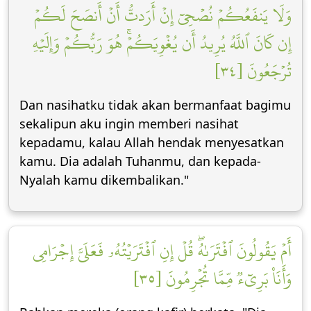
وَلَا يَنفَعُكُمۡ نُصۡحِيٓ إِنۡ أَرَدتُّ أَنۡ أَنصَحَ لَكُمۡ
إِن كَانَ ٱللَّهُ يُرِيدُ أَن يُغۡوِيَكُمۡۚ هُوَ رَبُّكُمۡ وَإِلَيۡهِ
تُرۡجَعُونَ [٣٤]
Dan nasihatku tidak akan bermanfaat bagimu
sekalipun aku ingin memberi nasihat
kepadamu, kalau Allah hendak menyesatkan
kamu. Dia adalah Tuhanmu, dan kepada-
Nyalah kamu dikembalikan."
أَمۡ يَقُولُونَ ٱفۡتَرَىٰهُۖ قُلۡ إِنِ ٱفۡتَرَيۡتُهُۥ فَعَلَيَّ إِجۡرَامِي
وَأَنَا۠ بَرِيٓءٞ مِّمَّا تُجۡرِمُونَ [٣٥]