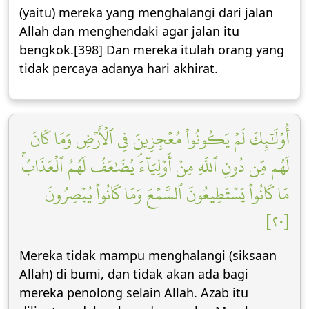
(yaitu) mereka yang menghalangi dari jalan
Allah dan menghendaki agar jalan itu
bengkok.[398] Dan mereka itulah orang yang
tidak percaya adanya hari akhirat.
أُوْلَٰٓئِكَ لَمۡ يَكُونُواْ مُعۡجِزِينَ فِي ٱلۡأَرۡضِ وَمَا كَانَ
لَهُم مِّن دُونِ ٱللَّهِ مِنۡ أَوۡلِيَآءَۘ يُضَٰعَفُ لَهُمُ ٱلۡعَذَابُۚ
مَا كَانُواْ يَسۡتَطِيعُونَ ٱلسَّمۡعَ وَمَا كَانُواْ يُبۡصِرُونَ
[٢٠]
Mereka tidak mampu menghalangi (siksaan
Allah) di bumi, dan tidak akan ada bagi
mereka penolong selain Allah. Azab itu