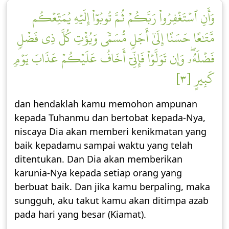
وَأَنِ ٱسۡتَغۡفِرُواْ رَبَّكُمۡ ثُمَّ تُوبُوٓاْ إِلَيۡهِ يُمَتِّعۡكُم
مَّتَٰعًا حَسَنًا إِلَىٰٓ أَجَلٖ مُّسَمّٗى وَيُؤۡتِ كُلَّ ذِي فَضۡلٖ
فَضۡلَهُۥۖ وَإِن تَوَلَّوۡاْ فَإِنِّيٓ أَخَافُ عَلَيۡكُمۡ عَذَابَ يَوۡمٖ
كَبِيرٍ [٣]
dan hendaklah kamu memohon ampunan
kepada Tuhanmu dan bertobat kepada-Nya,
niscaya Dia akan memberi kenikmatan yang
baik kepadamu sampai waktu yang telah
ditentukan. Dan Dia akan memberikan
karunia-Nya kepada setiap orang yang
berbuat baik. Dan jika kamu berpaling, maka
sungguh, aku takut kamu akan ditimpa azab
pada hari yang besar (Kiamat).