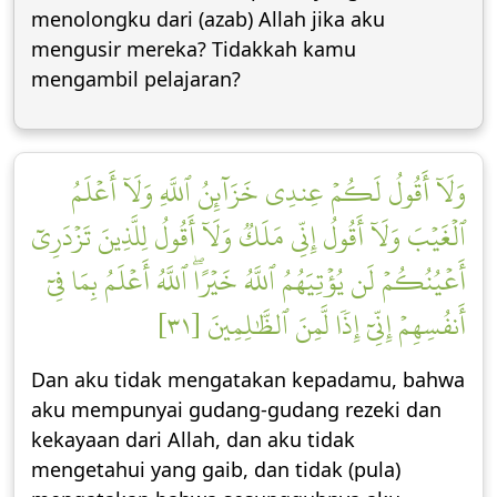
menolongku dari (azab) Allah jika aku
mengusir mereka? Tidakkah kamu
mengambil pelajaran?
وَلَآ أَقُولُ لَكُمۡ عِندِي خَزَآئِنُ ٱللَّهِ وَلَآ أَعۡلَمُ
ٱلۡغَيۡبَ وَلَآ أَقُولُ إِنِّي مَلَكٞ وَلَآ أَقُولُ لِلَّذِينَ تَزۡدَرِيٓ
أَعۡيُنُكُمۡ لَن يُؤۡتِيَهُمُ ٱللَّهُ خَيۡرًاۖ ٱللَّهُ أَعۡلَمُ بِمَا فِيٓ
أَنفُسِهِمۡ إِنِّيٓ إِذٗا لَّمِنَ ٱلظَّٰلِمِينَ [٣١]
Dan aku tidak mengatakan kepadamu, bahwa
aku mempunyai gudang-gudang rezeki dan
kekayaan dari Allah, dan aku tidak
mengetahui yang gaib, dan tidak (pula)