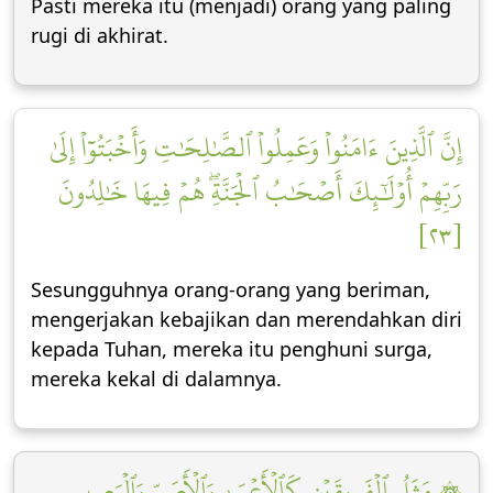
Pasti mereka itu (menjadi) orang yang paling
rugi di akhirat.
إِنَّ ٱلَّذِينَ ءَامَنُواْ وَعَمِلُواْ ٱلصَّٰلِحَٰتِ وَأَخۡبَتُوٓاْ إِلَىٰ
رَبِّهِمۡ أُوْلَٰٓئِكَ أَصۡحَٰبُ ٱلۡجَنَّةِۖ هُمۡ فِيهَا خَٰلِدُونَ
[٢٣]
Sesungguhnya orang-orang yang beriman,
mengerjakan kebajikan dan merendahkan diri
kepada Tuhan, mereka itu penghuni surga,
mereka kekal di dalamnya.
۞ مَثَلُ ٱلۡفَرِيقَيۡنِ كَٱلۡأَعۡمَىٰ وَٱلۡأَصَمِّ وَٱلۡبَصِيرِ