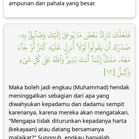
ampunan dan pahala yang besar.
فَلَعَلَّكَ تَارِكُۢ بَعۡضَ مَا يُوحَىٰٓ إِلَيۡكَ وَضَآئِقُۢ بِهِۦ
صَدۡرُكَ أَن يَقُولُواْ لَوۡلَآ أُنزِلَ عَلَيۡهِ كَنزٌ أَوۡ جَآءَ
مَعَهُۥ مَلَكٌۚ إِنَّمَآ أَنتَ نَذِيرٞۚ وَٱللَّهُ عَلَىٰ كُلِّ شَيۡءٖ
وَكِيلٌ [١٢]
Maka boleh jadi engkau (Muhammad) hendak
meninggalkan sebagian dari apa yang
diwahyukan kepadamu dan dadamu sempit
karenanya, karena mereka akan mengatakan,
"Mengapa tidak diturunkan kepadanya harta
(kekayaan) atau datang bersamanya
malaikat?" Sungguh, engkau hanyalah