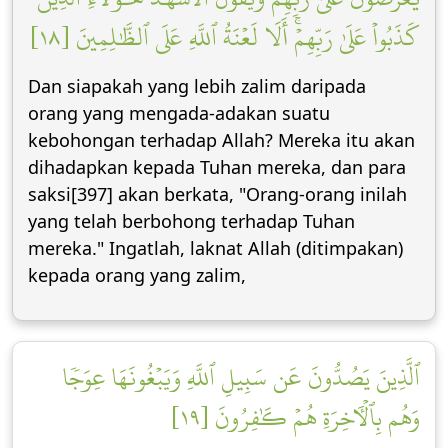
كَذَبُواْ عَلَىٰ رَبِّهِمۡۚ أَلَا لَعۡنَةُ ٱللَّهِ عَلَى ٱلظَّٰلِمِينَ [١٨]
Dan siapakah yang lebih zalim daripada
orang yang mengada-adakan suatu
kebohongan terhadap Allah? Mereka itu akan
dihadapkan kepada Tuhan mereka, dan para
saksi[397] akan berkata, "Orang-orang inilah
yang telah berbohong terhadap Tuhan
mereka." Ingatlah, laknat Allah (ditimpakan)
kepada orang yang zalim,
ٱلَّذِينَ يَصُدُّونَ عَن سَبِيلِ ٱللَّهِ وَيَبۡغُونَهَا عِوَجٗا
وَهُم بِٱلۡأٓخِرَةِ هُمۡ كَٰفِرُونَ [١٩]