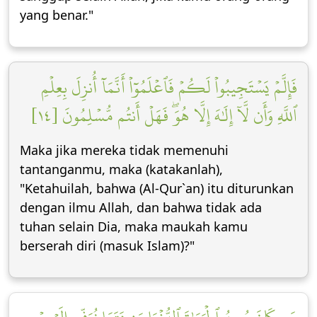
yang benar."
فَإِلَّمۡ يَسۡتَجِيبُواْ لَكُمۡ فَٱعۡلَمُوٓاْ أَنَّمَآ أُنزِلَ بِعِلۡمِ
ٱللَّهِ وَأَن لَّآ إِلَٰهَ إِلَّا هُوَۖ فَهَلۡ أَنتُم مُّسۡلِمُونَ [١٤]
Maka jika mereka tidak memenuhi
tantanganmu, maka (katakanlah),
"Ketahuilah, bahwa (Al-Qur`an) itu diturunkan
dengan ilmu Allah, dan bahwa tidak ada
tuhan selain Dia, maka maukah kamu
berserah diri (masuk Islam)?"