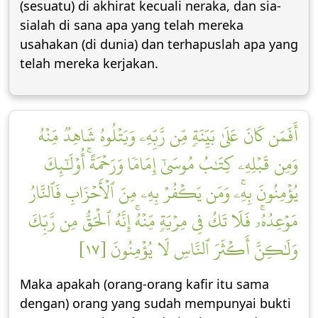
(sesuatu) di akhirat kecuali neraka, dan sia-
sialah di sana apa yang telah mereka
usahakan (di dunia) dan terhapuslah apa yang
telah mereka kerjakan.
أَفَمَن كَانَ عَلَىٰ بَيِّنَةٖ مِّن رَّبِّهِۦ وَيَتۡلُوهُ شَاهِدٞ مِّنۡهُ
وَمِن قَبۡلِهِۦ كِتَٰبُ مُوسَىٰٓ إِمَامٗا وَرَحۡمَةًۚ أُوْلَٰٓئِكَ
يُؤۡمِنُونَ بِهِۦۚ وَمَن يَكۡفُرۡ بِهِۦ مِنَ ٱلۡأَحۡزَابِ فَٱلنَّارُ
مَوۡعِدُهُۥۚ فَلَا تَكُ فِي مِرۡيَةٖ مِّنۡهُۚ إِنَّهُ ٱلۡحَقُّ مِن رَّبِّكَ
وَلَٰكِنَّ أَكۡثَرَ ٱلنَّاسِ لَا يُؤۡمِنُونَ [١٧]
Maka apakah (orang-orang kafir itu sama
dengan) orang yang sudah mempunyai bukti