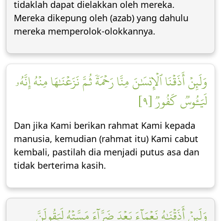
tidaklah dapat dielakkan oleh mereka.
Mereka dikepung oleh (azab) yang dahulu
mereka memperolok-olokkannya.
وَلَئِنۡ أَذَقۡنَا ٱلۡإِنسَٰنَ مِنَّا رَحۡمَةٗ ثُمَّ نَزَعۡنَٰهَا مِنۡهُ إِنَّهُۥ
لَيَـُٔوسٞ كَفُورٞ [٩]
Dan jika Kami berikan rahmat Kami kepada
manusia, kemudian (rahmat itu) Kami cabut
kembali, pastilah dia menjadi putus asa dan
tidak berterima kasih.
وَلَئِنۡ أَذَقۡنَٰهُ نَعۡمَآءَ بَعۡدَ ضَرَّآءَ مَسَّتۡهُ لَيَقُولَنَّ