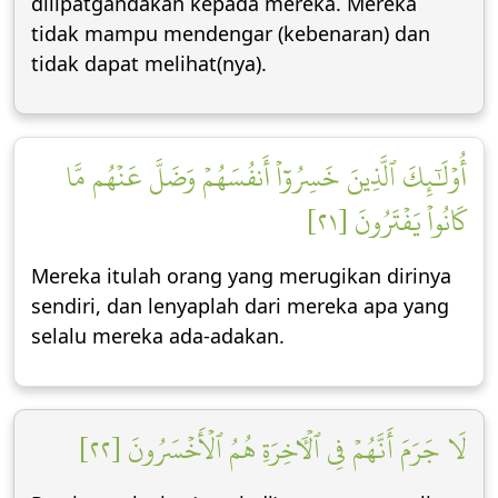
dilipatgandakan kepada mereka. Mereka
tidak mampu mendengar (kebenaran) dan
tidak dapat melihat(nya).
أُوْلَٰٓئِكَ ٱلَّذِينَ خَسِرُوٓاْ أَنفُسَهُمۡ وَضَلَّ عَنۡهُم مَّا
كَانُواْ يَفۡتَرُونَ [٢١]
Mereka itulah orang yang merugikan dirinya
sendiri, dan lenyaplah dari mereka apa yang
selalu mereka ada-adakan.
لَا جَرَمَ أَنَّهُمۡ فِي ٱلۡأٓخِرَةِ هُمُ ٱلۡأَخۡسَرُونَ [٢٢]