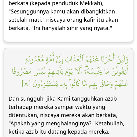
berkata (kepada penduduk Mekkah),
"Sesungguhnya kamu akan dibangkitkan
setelah mati," niscaya orang kafir itu akan
berkata, "Ini hanyalah sihir yang nyata."
وَلَئِنۡ أَخَّرۡنَا عَنۡهُمُ ٱلۡعَذَابَ إِلَىٰٓ أُمَّةٖ مَّعۡدُودَةٖ
لَّيَقُولُنَّ مَا يَحۡبِسُهُۥٓۗ أَلَا يَوۡمَ يَأۡتِيهِمۡ لَيۡسَ مَصۡرُوفًا
عَنۡهُمۡ وَحَاقَ بِهِم مَّا كَانُواْ بِهِۦ يَسۡتَهۡزِءُونَ [٨]
Dan sungguh, jika Kami tangguhkan azab
terhadap mereka sampai waktu yang
ditentukan, niscaya mereka akan berkata,
"Apakah yang menghalanginya?" Ketahuilah,
ketika azab itu datang kepada mereka,