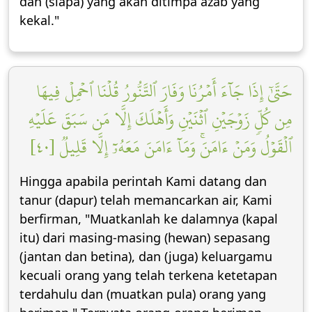
dan (siapa) yang akan ditimpa azab yang
kekal."
حَتَّىٰٓ إِذَا جَآءَ أَمۡرُنَا وَفَارَ ٱلتَّنُّورُ قُلۡنَا ٱحۡمِلۡ فِيهَا
مِن كُلّٖ زَوۡجَيۡنِ ٱثۡنَيۡنِ وَأَهۡلَكَ إِلَّا مَن سَبَقَ عَلَيۡهِ
ٱلۡقَوۡلُ وَمَنۡ ءَامَنَۚ وَمَآ ءَامَنَ مَعَهُۥٓ إِلَّا قَلِيلٞ [٤٠]
Hingga apabila perintah Kami datang dan
tanur (dapur) telah memancarkan air, Kami
berfirman, "Muatkanlah ke dalamnya (kapal
itu) dari masing-masing (hewan) sepasang
(jantan dan betina), dan (juga) keluargamu
kecuali orang yang telah terkena ketetapan
terdahulu dan (muatkan pula) orang yang