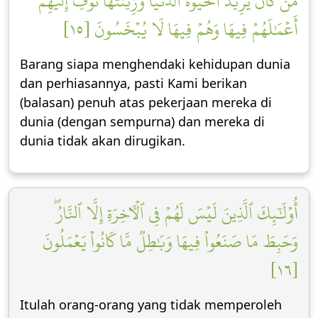
مَن كَانَ يُرِيدُ ٱلۡحَيَوٰةَ ٱلدُّنۡيَا وَزِينَتَهَا نُوَفِّ إِلَيۡهِمۡ
أَعۡمَٰلَهُمۡ فِيهَا وَهُمۡ فِيهَا لَا يُبۡخَسُونَ [١٥]
Barang siapa menghendaki kehidupan dunia
dan perhiasannya, pasti Kami berikan
(balasan) penuh atas pekerjaan mereka di
dunia (dengan sempurna) dan mereka di
dunia tidak akan dirugikan.
أُوْلَٰٓئِكَ ٱلَّذِينَ لَيۡسَ لَهُمۡ فِي ٱلۡأٓخِرَةِ إِلَّا ٱلنَّارُۖ
وَحَبِطَ مَا صَنَعُواْ فِيهَا وَبَٰطِلٞ مَّا كَانُواْ يَعۡمَلُونَ
[١٦]
Itulah orang-orang yang tidak memperoleh