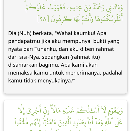
وَءَاتَىٰنِي رَحۡمَةٗ مِّنۡ عِندِهِۦ فَعُمِّيَتۡ عَلَيۡكُمۡ
أَنُلۡزِمُكُمُوهَا وَأَنتُمۡ لَهَا كَٰرِهُونَ [٢٨]
Dia (Nuh) berkata, "Wahai kaumku! Apa
pendapatmu jika aku mempunyai bukti yang
nyata dari Tuhanku, dan aku diberi rahmat
dari sisi-Nya, sedangkan (rahmat itu)
disamarkan bagimu. Apa kami akan
memaksa kamu untuk menerimanya, padahal
kamu tidak menyukainya?"
وَيَٰقَوۡمِ لَآ أَسۡـَٔلُكُمۡ عَلَيۡهِ مَالًاۖ إِنۡ أَجۡرِيَ إِلَّا
عَلَى ٱللَّهِۚ وَمَآ أَنَا۠ بِطَارِدِ ٱلَّذِينَ ءَامَنُوٓاْۚ إِنَّهُم مُّلَٰقُواْ