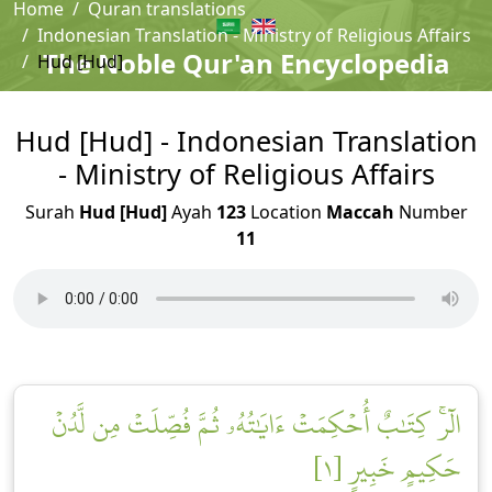
Home
Quran translations
Indonesian Translation - Ministry of Religious Affairs
The Noble Qur'an Encyclopedia
Hud [Hud]
Hud [Hud] - Indonesian Translation
- Ministry of Religious Affairs
Surah
Hud [Hud]
Ayah
123
Location
Maccah
Number
11
الٓرۚ كِتَٰبٌ أُحۡكِمَتۡ ءَايَٰتُهُۥ ثُمَّ فُصِّلَتۡ مِن لَّدُنۡ
حَكِيمٍ خَبِيرٍ [١]