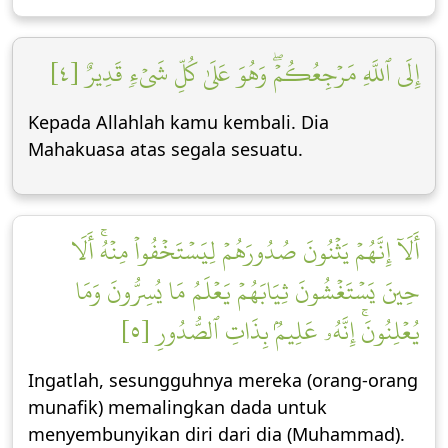
إِلَى ٱللَّهِ مَرۡجِعُكُمۡۖ وَهُوَ عَلَىٰ كُلِّ شَيۡءٖ قَدِيرٌ [٤]
Kepada Allahlah kamu kembali. Dia
Mahakuasa atas segala sesuatu.
أَلَآ إِنَّهُمۡ يَثۡنُونَ صُدُورَهُمۡ لِيَسۡتَخۡفُواْ مِنۡهُۚ أَلَا
حِينَ يَسۡتَغۡشُونَ ثِيَابَهُمۡ يَعۡلَمُ مَا يُسِرُّونَ وَمَا
يُعۡلِنُونَۚ إِنَّهُۥ عَلِيمُۢ بِذَاتِ ٱلصُّدُورِ [٥]
Ingatlah, sesungguhnya mereka (orang-orang
munafik) memalingkan dada untuk
menyembunyikan diri dari dia (Muhammad).