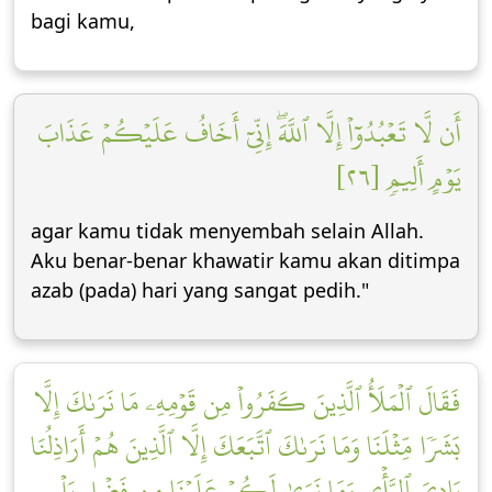
bagi kamu,
أَن لَّا تَعۡبُدُوٓاْ إِلَّا ٱللَّهَۖ إِنِّيٓ أَخَافُ عَلَيۡكُمۡ عَذَابَ
يَوۡمٍ أَلِيمٖ [٢٦]
agar kamu tidak menyembah selain Allah.
Aku benar-benar khawatir kamu akan ditimpa
azab (pada) hari yang sangat pedih."
فَقَالَ ٱلۡمَلَأُ ٱلَّذِينَ كَفَرُواْ مِن قَوۡمِهِۦ مَا نَرَىٰكَ إِلَّا
بَشَرٗا مِّثۡلَنَا وَمَا نَرَىٰكَ ٱتَّبَعَكَ إِلَّا ٱلَّذِينَ هُمۡ أَرَاذِلُنَا
بَادِيَ ٱلرَّأۡيِ وَمَا نَرَىٰ لَكُمۡ عَلَيۡنَا مِن فَضۡلِۭ بَلۡ