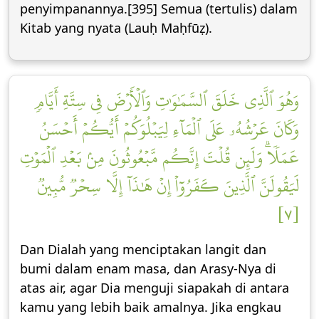
penyimpanannya.[395] Semua (tertulis) dalam
Kitab yang nyata (Lauḥ Maḥfūẓ).
وَهُوَ ٱلَّذِي خَلَقَ ٱلسَّمَٰوَٰتِ وَٱلۡأَرۡضَ فِي سِتَّةِ أَيَّامٖ
وَكَانَ عَرۡشُهُۥ عَلَى ٱلۡمَآءِ لِيَبۡلُوَكُمۡ أَيُّكُمۡ أَحۡسَنُ
عَمَلٗاۗ وَلَئِن قُلۡتَ إِنَّكُم مَّبۡعُوثُونَ مِنۢ بَعۡدِ ٱلۡمَوۡتِ
لَيَقُولَنَّ ٱلَّذِينَ كَفَرُوٓاْ إِنۡ هَٰذَآ إِلَّا سِحۡرٞ مُّبِينٞ
[٧]
Dan Dialah yang menciptakan langit dan
bumi dalam enam masa, dan Arasy-Nya di
atas air, agar Dia menguji siapakah di antara
kamu yang lebih baik amalnya. Jika engkau