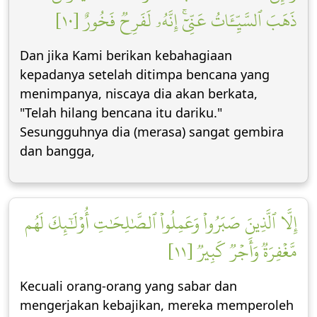
ذَهَبَ ٱلسَّيِّـَٔاتُ عَنِّيٓۚ إِنَّهُۥ لَفَرِحٞ فَخُورٌ [١٠]
Dan jika Kami berikan kebahagiaan
kepadanya setelah ditimpa bencana yang
menimpanya, niscaya dia akan berkata,
"Telah hilang bencana itu dariku."
Sesungguhnya dia (merasa) sangat gembira
dan bangga,
إِلَّا ٱلَّذِينَ صَبَرُواْ وَعَمِلُواْ ٱلصَّٰلِحَٰتِ أُوْلَٰٓئِكَ لَهُم
مَّغۡفِرَةٞ وَأَجۡرٞ كَبِيرٞ [١١]
Kecuali orang-orang yang sabar dan
mengerjakan kebajikan, mereka memperoleh